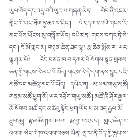
གྲང་ཞིང་ཁ་བའི་གཡོགས་པ་དང་ས་ཆ་གང་དུ་བལྟས་ཀྱང་ཕ་
ཡུལ་བོད་དང་འདྲ་བའི་ལུང་པ་གཞན་མེད། བོད་ནི་འཛམ་
གླིང་གི་ཡང་ཐོག་ཏུ་ཆགས་ཤིང་། དེར་དཀར་བའི་གངས་རི་
མང་པོས་ཡོངས་སུ་བསྐོར་ཡོད། དཔེར་ན། གངས་དཀར་ཏེ་སེ་
དང་། ཇོ་མོ་གླང་མ། གཉན་ཆེན་ཐང་ལྷ་། རྨ་ཆེན་སྤོམ་ར། ཡར་
ལྷ་ཤམ་པོ་། རོང་བཙན་ཁ་བ་དཀར་པོ་སོགས་སྙན་གྲགས་
ཅན་གྱི་གངས་རི་མང་པོ་ཡོད། གངས་རི་དེ་དག་ནས་བྱུང་བའི་
མཚོ་དང་མཚེའུ་མང་པོ་ཡོད། དཔེར་ན། མ་ཕམ་གཡུ་མཚོ།
གནམ་མཚོ་ཕྱུག་མོ། ཡར་འབྲོག་གཡུ་མཚོ་། མཚོ་ཁྲི་ཤོར་རྒྱལ་
མོ་སོགས་མཚོ་དང་མཚེའུ་སྟོང་ཕྲག་ཡོད་པ་མ་ཟད་རྒྱལ་མོ་
རྔུལ་ཆུ། རྟ་མཆོག་ཁ་འབབ། རྨ་བྱ་ཁ་འབབ། གླང་ཆེན་ཁ་
འབབ། སེང་གེ་ཁ་འབབ་བཅས་ཡིན། ལྷ་ས་ནི་བོད་ཀྱི་རྒྱལ་ས་