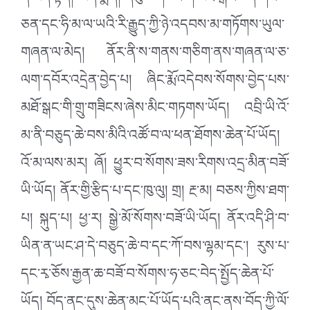
ནི་མདོ་སྟོད། མདོ་སྨད། དབུས་གཙང་གི་མཐོ་སྒང་བོད་གངས་
ཅན་དང་ཧི་མ་ལ་ཡའི་རི་རྒྱུད་ཀྱི་ཉེ་འདབས་མ་གཏོགས་ཡུལ་
གཞན་ལ་མེད། ནོར་ནི་ས་གནས་གཅིག་ནས་གཞན་ལ་ཅ་
ལག་དབོར་འདྲེན་བྱེད་པ། ཞིང་རྨོ་འདེབས་སོགས་བྱེད་པས་
མཐོ་སྒང་གི་གྲུ་གཟིངས་ཞེས་མིང་གཏགས་ཡོད། འབྲི་ཡི་འོ་
མ་ནི་བཅུད་ཆེ་བས་མིའི་འཚོ་བ་ལ་ཕན་ཐོགས་ཆེན་པོ་ཡོད།
འོ་མ་ལས་མར། ཞོ། ཕྱུར་བ་སོགས་ཟས་རིགས་འདྲ་མིན་བཟོ་
ཡི་ཡོད། ནོར་གྱི་རྩིད་པ་དང་ཁུ་ལུ། གྲ། རྔ་མ། བཅས་ཀྱིས་ཐག་
པ། སྐུད་པ། ཕྱ་ར། སྒྱེ་མོ་སོགས་བཟོ་ཡི་ཡོད། ནོར་འདི་ཤི་བ་
ཡིན་ན་ཡང་ཤ་དེ་བཅུད་ཆེ་བ་དང་ཀོ་བས་ལྷམ་དང་། རུས་པ་
དང་རྭ་ཅོས་རྒྱན་ཆ་བཟོ་བ་སོགས་ཧ་ཅང་བེད་སྤྱོད་ཆེན་པོ་
ཡོད། བོད་ནང་དུས་ཆེན་མང་པོ་ཡོད་པའི་ནང་ནས་བོད་ཀྱི་ལོ་