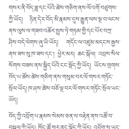
གསར་ནི་བོད་ཟླ་དང་པོའི་ཚེས་གཅིག་ནས་ལོ་འགོ་བཙུགས་
ཀྱི་ཡོད། ཉིན་དེར་བོད་མི་རྣམས་དུས་རྒྱུན་ལས་སྔ་བ་ལངས་
ནས་ལུས་ལ་གཟབ་འཆོར་སྤྲས་ཏེ་གཏམ་གྱི་དང་པོར་བཀྲ་
ཤིས་བདེ་ལེགས་ཞུ་ཡི་ཡོད། གདོང་ལ་འཛུམ་མདངས་རྒྱས་
ནས་ཟས་སུ་ཁ་ཟས་དང་། ཕྱེར་མར། ཆང་སྐོལ། འབྲས་སིལ་
སོགས་བཟས་ནས་སྐྱིད་པོའི་ངང་སྡོད་ཀྱི་ཡོད། ཡོངས་གྲགས་
བོད་པ་ཚོས་ཚེས་གཅིག་ནས་གསུམ་བར་ལོ་གསར་གཏོང་
སྲོལ་ཡོད། ཁ་ཤས་ཚེས་བཅོ་ལྔ་བར་ལོ་གསར་གཏོང་སྲོལ་ཡང་
ཡོད།
བོད་ཀྱི་འབྲོག་པ་རྣམས་སེམས་ཅན་ལ་བརྟེན་ནས་འཚོ་བ་