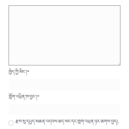
ཁྱེད་ཀྱི་མིང་།
*
གློག་འཕྲིན་ཁ་བྱང་།
*
རྗེས་སུ་དཔྱད་མཆན་འདེབས་ཆེད་མིང་དང་གློག་འཕྲིན་ཉར་ཚགས་བྱེད།.