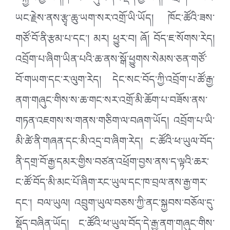
བསྐྱལ་ཀྱི་ཡོད། ཁོང་ཚོ་གུར་ནང་སྡོད་ཀྱི་ཡོད། འབྲོག་ས་ཡང་
ཡང་རྗེས་ནས་རྩྭ་ཆུ་ཡག་སར་འགྲོ་ཡི་ཡོད། ཁོང་ཚོའི་ཟས་
གཙོ་བོ་ནི་རྩམ་པ་དང་། མར། ཕྱུར་བ། ཞོ། བོད་ཇ་སོགས་རེད།
འབྲོག་པ་ཞིག་ཡིན་པའི་ཆ་ནས་སྒོ་ཕྱུགས་སེམས་ཅན་གཙོ་
བོ་གཡག་དང་ར་ལུག་རེད། དེང་སང་བོད་ཀྱི་འབྲོག་པ་ཚོ་རྒྱ་
ནག་གཞུང་གིས་ས་ཆ་གང་སར་འགྲོ་མི་ཆོག་པ་བཟོས་ནས་
གཏན་འཇགས་ས་གནས་གཅིག་ལ་བཞག་ཡོད། འབྲོག་པ་ཡི་
མི་ཚེ་ནི་གཞན་དང་མི་འདྲ་བ་ཞིག་རེད། ང་ཚོའི་ཕ་ཡུལ་བོད་
ནི་དགྲ་བོ་རྒྱ་དམར་གྱིས་བཙན་འཕྲོག་བྱས་ནས་ད་ལྟའི་ཆར་
ང་ཚོ་བོད་མི་མང་པོ་ཞིག་རང་ཡུལ་དང་ཁ་བྲལ་ནས་རྒྱ་གར་
དང་། བལ་ཡུལ། འབྲུག་ཡུལ་བཅས་ཀྱི་ནང་སྐྱབས་བཅོལ་དུ་
སྡོད་བཞིན་ཡོད། ང་ཚོའི་ཕ་ཡུལ་བོད་དེ་རྒྱ་ནག་གཞུང་གིས་