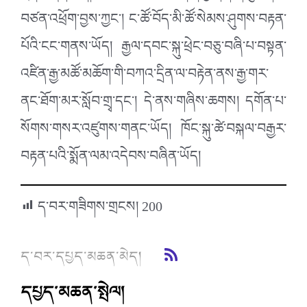
བཙན་འཕྲོག་བྱས་ཀྱང་། ང་ཚོ་བོད་མི་ཚོ་སེམས་ཤུགས་བརྟན་
པོའི་ངང་གནས་ཡོད། རྒྱལ་དབང་སྐུ་ཕྲེང་བཅུ་བཞི་པ་བསྟན་
འཛིན་རྒྱ་མཚོ་མཆོག་གི་བཀའ་དྲིན་ལ་བརྟེན་ནས་རྒྱ་གར་
ནང་ཐོག་མར་སློབ་གྲྭ་དང་། དེ་ནས་གཞིས་ཆགས། དགོན་པ་
སོགས་གསར་འཛུགས་གནང་ཡོད། ཁོང་སྐུ་ཚེ་བསྐལ་བརྒྱར་
བརྟན་པའི་སྨོན་ལམ་འདེབས་བཞིན་ཡོད།
ད་བར་གཟིགས་གྲངས།
200
ད་བར་དཔྱད་མཆན་མེད།
དཔྱད་མཆན་སྤེལ།