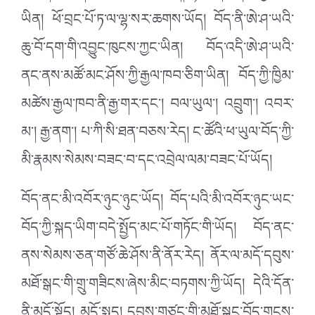
ཡིན། ཕོ་བྲང་པོ་ཏ་ལ་ལྷ་སར་ཆགས་ཡོད། བོད་ནི་ཨེ་ཤ་ཡའི་
ཆུ་བོ་དག་གི་འབྱུང་ཁུངས་ཀྱང་ཡིན། བོད་འདི་ཨེ་ཤ་ཡའི་
ནང་ནས་མཚོ་མང་ཤོས་ཀྱི་རྒྱལ་ཁབ་ཅིག་ཡིན། བོད་ཀྱི་ཁྱིམ་
མཚེས་རྒྱལ་ཁབ་ནི་རྒྱ་གར་དང་། བལ་ཡུལ་། འབྲུག་། འབར་
མ་། རྒྱ་ནག་། པ་ཀི་སི་ཐན་བཅས་རེད། ང་ཚོའི་ཕ་ཡུལ་བོད་ཀྱི་
མི་རྣམས་སེམས་བཟང་བ་དང་འབྲེལ་ལམ་བཟང་པོ་ཡོད།
བོད་ནང་མི་འབོར་ཉུང་ཉུང་ཡོད། བོད་པའི་མི་འབོར་ཉུང་ཡང་
བོད་ཀྱི་སྐད་ཡིག་བདེ་སྤྱོད་མང་པོ་གཏོང་གི་ཡོད། བོད་ནང་
ནས་སེམས་ཅན་གཙོ་ཆེ་ཤོས་ནི་ནོར་རེད། ནོར་ལ་མདོ་དབུས་
མཐོ་སྒང་གི་གྲུ་གཟིངས་ཞེས་མིང་བཏགས་ཀྱི་ཡོད། དེའི་དོན་