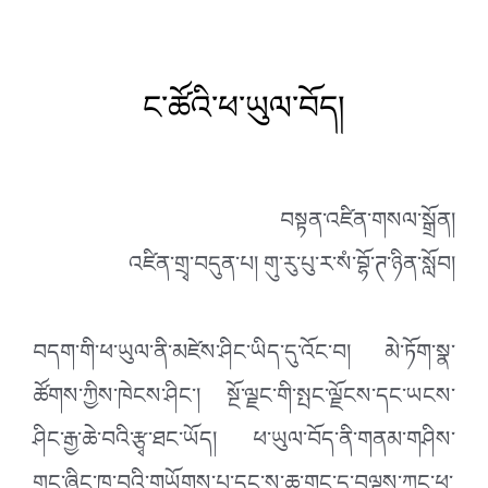
ང་ཚོའི་ཕ་ཡུལ་བོད།
བསྟན་འཛིན་གསལ་སྒྲོན།
འཛིན་གྲྭ་བདུན་པ། གུ་རུ་པུ་ར་སཾ་བྷོ་ཊ་ཉིན་སློབ།
བདག་གི་ཕ་ཡུལ་ནི་མཛེས་ཤིང་ཡིད་དུ་འོང་བ། མེ་ཏོག་སྣ་
ཚོགས་ཀྱིས་ཁེངས་ཤིང་། སྔོ་ལྗང་གི་སྤང་ལྗོངས་དང་ཡངས་
ཤིང་རྒྱ་ཆེ་བའི་རྩྭ་ཐང་ཡོད། ཕ་ཡུལ་བོད་ནི་གནམ་གཤིས་