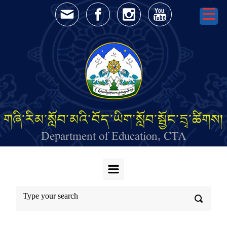
Skip to main content
གཞི་རིམ་སློབ་མའི་བོད་ཡིག་སློབ་སྦྱོང་དྲྭ་ཚིགས།
Department of Education, CTA