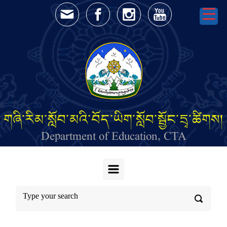
Skip to main content
གཞི་རིམ་སློབ་མའི་བོད་ཡིག་སློབ་སྦྱོང་དྲྭ་ཚིགས།
Department of Education, CTA