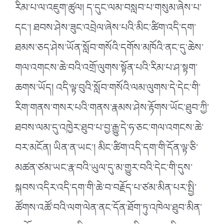
རིམ་པ་ལ་འཇུག་ཚུལ། ད་དུང་ལམ་བསླབ་པ་གསུམ་ཞེས་པ་
དང༌། ཐབས་ཤེས་ཟུང་འབྲེལ་ཞེས་པའི་མིང་ཚིག་འདི་དག་
ཐམས་ཅད་ཤེས་ཡོན་སློབ་གསོའི་དགོས་མཁོའི་ནང་དུ་ཆེས་
གལ་འགངས་ཆེ་བའི་འགྲོ་ལུགས་སྟོན་པའི་རིམ་པ་ཤ་སྟག་
ཆགས་ཡོད། འདི་ལྟ་བུའི་སློབ་གསོའི་ལམ་ལུགས་དེ་དེང་གི་
རིག་གནས་གསར་པའི་གནས་རྣམས་ཤེས་རྟོགས་ཡོང་ཐུབ་ཀྱི་
ཐབས་ལམ་དུ་འཁྱེར་ཐུབ་པ་བྱ་རྒྱུ་དེ་ཧ་ཅང་གལ་འགངས་ཆེ་
བར་མངོན། ཡིན་ན་ཡང༌། མིང་ཚིག་འདི་དག་གི་དོན་ལྟ་ཅི་
མཚན་ཙམ་ཡང་རྣ་བའི་ཡུལ་དུ་མ་གྱུར་བའི་དེང་གི་དུས་
སྐབས་འདིར་འདི་དག་གི་ཆེ་བ་བརྗོད་པ་ཙམ་མིན་པར་སྤྱི་
ཚོགས་འཚོ་བའི་ལག་ལེན་ནང་དོན་ཐོག་ཏུ་འཁེལ་ཐུབ་མིན་