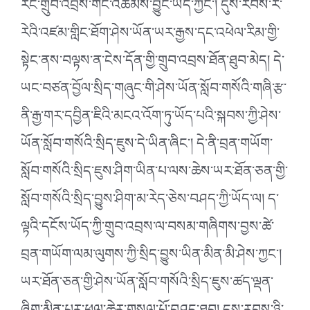
རིང་གྲུབ་འབྲས་གང་འཚམས་བྱུང་ཡོད་ཀྱང༌། དུས་རབས་རེ་
རེའི་འཛམ་གླིང་ཐོག་ཤེས་ཡོན་ཡར་རྒྱས་དང་འཕེལ་རིམ་གྱི་
སྟེང་ནས་བལྟས་ན་ངེས་དོན་གྱི་གྲུབ་འབྲས་ཐོན་ཐུབ་མེད། དེ་
ཡང་བཙན་བྱོལ་སྲིད་གཞུང་གི་ཤེས་ཡོན་སློབ་གསོའི་གཞི་རྩ་
ནི་རྒྱ་གར་དབྱིན་ཇིའི་མངའ་འོག་ཏུ་ཡོད་པའི་སྐབས་ཀྱི་ཤེས་
ཡོན་སློབ་གསོའི་སྲིད་ཇུས་དེ་ཡིན་ཞིང༌། དེ་ནི་བྲན་གཡོག་
སློབ་གསོའི་སྲིད་ཇུས་ཤིག་ཡིན་པ་ལས་ཆེས་ཡར་ཐོན་ཅན་གྱི་
སློབ་གསོའི་སྲིད་བྱུས་ཤིག་མ་རེད་ཅེས་བཤད་ཀྱི་ཡོད་ལ། ད་
ལྟའི་དངོས་ཡོད་ཀྱི་གྲུབ་འབྲས་ལ་བསམ་གཞིགས་བྱས་ཚེ་
བྲན་གཡོག་ལམ་ལུགས་ཀྱི་སྲིད་བྱུས་ཡིན་མིན་མི་ཤེས་ཀྱང༌།
ཡར་ཐོན་ཅན་གྱི་ཤེས་ཡོན་སློབ་གསོའི་སྲིད་ཇུས་ཚད་ལྡན་