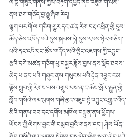
ལ་བློ་གཟུར་གནས་ཀྱིས་བརྟག་དཔྱད་ཞིབ་འཇུག་གི་ལམ་
ནས་ཐག་གཅོད་བྱ་རྒྱུ་ཞིག་རེད།
ལྷག་པར་གོ་ལ་གཅིག་གྱུར་དང་ཚན་རིག་བརྡ་འཕྲིན་གྱི་དུས་
ཚོད་ཅེས་འབོད་པའི་དུས་སྐབས་ཏེ། དུས་རབས་ཉེར་གཅིག་
པའི་ནང་འདིར་ང་ཚོས་གདོད་མའི་ལྷིང་འཇགས་ཀྱི་འབྱུང་
རྩའི་དགེ་མཚན་གཅིག་པུ་བསྐྱར་ཟློས་བྱས་ནས་སྡོད་ཐབས་
མེད་པ་ནང་པའི་གཞུང་ནས་གསུངས་པའི་རྟེན་འབྱུང་ངམ་
ལྟོས་གྲུབ་ཀྱི་རིགས་པས་འགྲུབ་པས་ན་ང་ཚོས་སྲོལ་རྒྱུན་གྱི་
སློབ་གསོའི་ལམ་ལུགས་གཞི་རྩར་བཟུང་སྟེ་འབྱུང་འགྱུར་བོད་
མིའི་གནས་བབ་དང་དགོས་མཁོ་ལ་བསྟུན་ནས་ཕྱོགས་
ཡོངས་ཀྱི་ལེགས་བྱང་གི་བསླབ་བྱའི་གནས་དང༌། ཤེས་ཡོན་