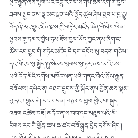
སྔར་རྒྱུན་ལས་ལྷག་པའི་འབྲུ་རིགས་སོགས་ཚན་རིག་གི་བྱེད་
ཐབས་སྤྱད་ནས་སྣ་མང་ལྡན་པའི་སྤྱོད་ཚུལ་ཤེས་ཐུབ་པ་བྱ་རྒྱུ།
བོད་ནི་རང་བྱུང་ཐོན་རྫས་ཀྱི་གཏེར་མཛོད་ཆེན་པོ་ཞིག་ཡིན་
སྟབས་རྒྱ་དམར་གྱིས་ཧམ་ཟོས་བྱས་ཡོད་ཀྱང་ནམ་ཞིག་ང་
ཚོས་རང་བྱུང་གི་གཏེར་མཛོད་དེ་དག་དངོས་སུ་བདག་གཅེས་
དང་ལོངས་སུ་སྤྱོད་རྒྱུ་སེམས་ཕུགས་སུ་ཉར་ནས་མ་འོངས་
པའི་བོད་མིའི་དགོས་མཁོར་ཕན་པའི་གནའ་བོའི་སྲོལ་རྒྱུན་
བཟོ་ལས། དཔེར་ན། འཐག་དྲུབས་ཀྱི་སྐོར་ནས་གྱོན་ཆས་སྣམ་
བུ་དང༌། གྲུམ་ཙེ། པང་གདན། བཙུགས་ཕྲུག ཕྱིང་པ། སྐུད་
འཐག འཚེམ་བཟོ། མདོར་ན་ས་བབ་དང་མཐུན་པའི་མི་
རིགས་རང་གི་གྱོན་ཆས་ཆ་ཚང་བཟོ་སྐྲུན་བྱེད་དགོས་ཤིང༌།