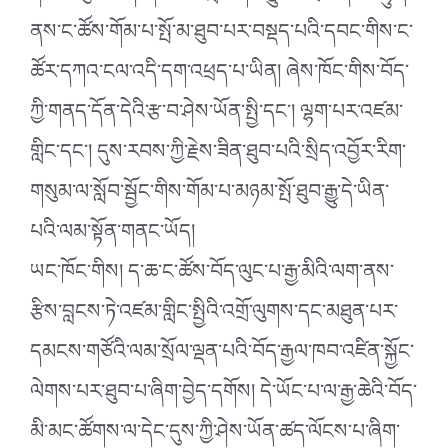
ནས་ང་ཚོས་གོམ་པ་སྤོ་མ་ཐུབ་པར་བསྡད་པའི་དབང་གིས་ང་
ཚོར་དཀའ་ངལ་འདི་དག་འཕྲད་པ་ཡིན། ཞེས་ཁོང་གིས་བོད་
ཀྱི་གནད་དོན་དེའི་རྩ་བ་ཤེས་ཡོན་སྤྱི་དང༌། ལྷག་པར་འཛམ་
གླིང་དང༌། དུས་རབས་ཀྱི་རྗེས་ཟིན་ཐུབ་པའི་སྲིད་འབྱོར་རིག་
གསུམ་ལ་སློབ་སྦྱོང་གིས་གོམ་པ་མཉམ་སྤོ་ཐུབ་རྒྱུ་དེ་ཡིན་
པའི་ལམ་སྟོན་གནང་ཡོད།
ཡང་ཁོང་གིས། ད་ཆ་ང་ཚོས་བོད་ལུང་པ་རྒྱ་མིའི་ལག་ནས་
རྩིས་བླངས་ཏེ་འཛམ་གླིང་སྤྱིའི་འགྲོ་ལུགས་དང་མཐུན་པར་
དམངས་གཙོའི་ལམ་སྲོལ་ལྡན་པའི་བོད་རྒྱལ་ཁབ་འཛིན་སྐྱོང་
ལེགས་པར་ཐུབ་པ་ཞིག་བྱེད་དགོས། དེ་ཡོང་པ་ལ་རྒྱ་ཆེའི་བོད་
མི་མང་ཚོགས་ལ་དེང་དུས་ཀྱི་ཤེས་ཡོན་ཚད་ལོངས་པ་ཞིག་