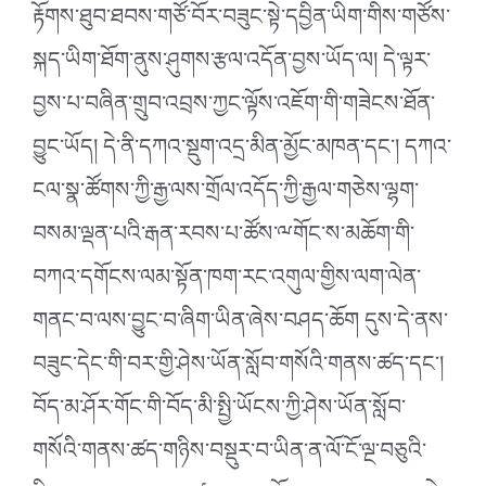
རྟོགས་ཐུབ་ཐབས་གཙོ་བོར་བཟུང་སྟེ་དབྱིན་ཡིག་གིས་གཙོས་
སྐད་ཡིག་ཐོག་ནུས་ཤུགས་རྩལ་འདོན་བྱས་ཡོད་ལ། དེ་ལྟར་
བྱས་པ་བཞིན་གྲུབ་འབྲས་ཀྱང་ལྟོས་འཇོག་གི་གཟེངས་ཐོན་
བྱུང་ཡོད། དེ་ནི་དཀའ་སྡུག་འདྲ་མིན་མྱོང་མཁན་དང༌། དཀའ་
ངལ་སྣ་ཚོགས་ཀྱི་རྒྱ་ལས་གྲོལ་འདོད་ཀྱི་རྒྱལ་གཅེས་ལྷག་
བསམ་ལྡན་པའི་རྒན་རབས་པ་ཚོས་ྋགོང་ས་མཆོག་གི་
བཀའ་དགོངས་ལམ་སྟོན་ཁག་རང་འགུལ་གྱིས་ལག་ལེན་
གནང་བ་ལས་བྱུང་བ་ཞིག་ཡིན་ཞེས་བཤད་ཆོག དུས་དེ་ནས་
བཟུང་དེང་གི་བར་གྱི་ཤེས་ཡོན་སློབ་གསོའི་གནས་ཚད་དང༌།
བོད་མ་ཤོར་གོང་གི་བོད་མི་སྤྱི་ཡོངས་ཀྱི་ཤེས་ཡོན་སློབ་
གསོའི་གནས་ཚད་གཉིས་བསྡུར་བ་ཡིན་ན་ལོ་ངོ་ལྔ་བཅུའི་