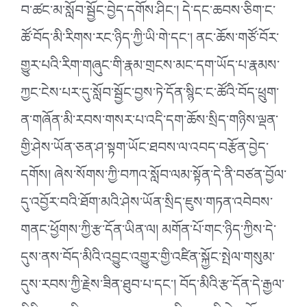
བ་ཚང་མ་སློབ་སྦྱོང་བྱེད་དགོས་ཤིང༌། དེ་དང་ཆབས་ཅིག་ང་
ཚོ་བོད་མི་རིགས་རང་ཉིད་ཀྱི་ཡི་གེ་དང༌། ནང་ཆོས་གཙོ་བོར་
གྱུར་པའི་རིག་གཞུང་གི་རྣམ་གྲངས་མང་དག་ཡོད་པ་རྣམས་
ཀྱང་ངེས་པར་དུ་སློབ་སྦྱོང་བྱས་ཏེ་དོན་སྙིང་ང་ཚོའི་བོད་ཕྲུག་
ན་གཞོན་མི་རབས་གསར་པ་འདི་དག་ཆོས་སྲིད་གཉིས་ལྡན་
གྱི་ཤེས་ཡོན་ཅན་ཤ་སྟག་ཡོང་ཐབས་ལ་འབད་བརྩོན་བྱེད་
དགོས། ཞེས་སོགས་ཀྱི་བཀའ་སློབ་ལམ་སྟོན་དེ་ནི་བཙན་བྱོལ་
དུ་འབྱོར་བའི་ཐོག་མའི་ཤེས་ཡོན་སྲིད་ཇུས་གཏན་འབེབས་
གནང་ཕྱོགས་ཀྱི་རྩ་དོན་ཡིན་ལ། མགོན་པོ་གང་ཉིད་ཀྱིས་དེ་
དུས་ནས་བོད་མིའི་འབྱུང་འགྱུར་གྱི་འཛིན་སྐྱོང་སྤེལ་གསུམ་
དུས་རབས་ཀྱི་རྗེས་ཟིན་ཐུབ་པ་དང༌། བོད་མིའི་རྩ་དོན་དེ་རྒྱལ་