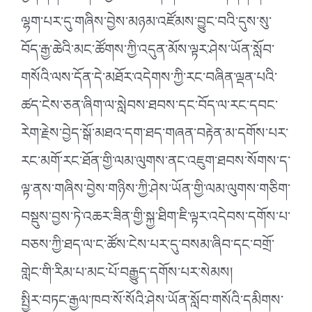
ལྷག་པར་དུ་གཞིས་བྱེས་མཉམ་འཛོམས་བྱུང་བའི་དུས་སུ་
བོད་རྒྱ་ཆེའི་མང་ཚོགས་ཀྱི་འདུན་མོས་ལྟར་ཤེས་ཡོན་སློབ་
གསོའི་ལས་དོན་དེ་མཐོར་འདེགས་ཀྱི་རང་བཞིན་ལྡན་པའི་
ཚད་ངེས་ཅན་ཞིག་ལ་སླེབས་ཐབས་དང་བོད་ལ་རང་དབང་
རེག་རྗེས་བྱེད་སྒོ་མཐའ་དག་ཐད་གཞན་བརྟེན་མ་དགོས་པར་
རང་མགོ་རང་ཐོན་གྱི་ལམ་ལུགས་ནང་འཇུག་ཐབས་སོགས་ད་
ལྟ་ནས་གཞིས་བྱེས་གཉིས་ཀྱི་ཤེས་ཡོན་གྱི་ལམ་ལུགས་གཅིག་
བསྡུས་བྱས་ཏེ་འཆར་ཟིན་གྱི་སྐྱ་ཐིག་ཇི་ལྟར་འདེབས་དགོས་པ་
བཅས་ཀྱི་ཐད་ལ་ང་ཚོས་ངེས་པར་དུ་བསམ་ཞིབ་དང་བགྲོ་
གླེང་གི་རིམ་པ་མང་པོ་བརྒྱུད་དགོས་པར་སེམས།
སྤྱིར་བཏང་རྒྱལ་ཁབ་སོ་སོའི་ཤེས་ཡོན་སློབ་གསོའི་དམིགས་