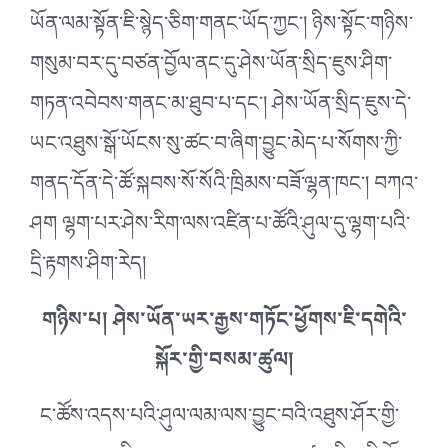
ཡོན་ལམ་སྟོན་ཇི་སྙེད་ཅིག་གནང་ཡོད་ཀྱང༌། ཉིས་སྟོང་གཉིས་
གསུམ་བར་དུ་བཙན་བྱོལ་ནང་དུ་ཤེས་ཡོན་སྲིད་ཇུས་ཤིག་
གཏན་འབེབས་གནང་མ་ཐུབ་པ་དང༌། ཤེས་ཡོན་སྲིད་ཇུས་དེ་
ཡང་འཐུས་སྒོ་ཡོངས་སུ་ཚང་བ་ཞིག་བྱུང་མེད་པ་སོགས་ཀྱི་
གནད་དོན་དེ་ཚོ་སྐབས་སོ་སོའི་ཁྲིམས་བཟོ་ལྷན་ཁང༌། བཀའ་
ཤག ལྷག་པར་ཤེས་རིག་ལས་འཛིན་པ་ཚོའི་ཤུལ་དུ་ལྷག་པའི་
དྲི་རྟགས་ཤིག་རེད།
གཉིས་པ། ཤེས་ཡོན་ཡར་རྒྱས་གཏོང་ཕྱོགས་ཇི་དགེའི་
སྐོར་གྱི་བསམ་ཚུལ།
ང་ཚོས་འདས་པའི་ཤུལ་ལམ་ལས་བྱུང་བའི་འཐུས་ཤོར་གྱི་