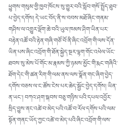
ཕྱུགས་གསུམ་གྱི་ཁྱབ་ཁོངས་སུ་གྱུར་བའི་སློབ་གསོ་སྤྲོད་ཐུབ་
པ་བྱེད་དགོས། དེ་ཡང་བོད་ནི་ས་བབས་མཐོ་ཞིང་གནམ་
གཤིས་ལ་འགྱུར་ལྡོག་ཆེ་བའི་ཡུལ་ཁམས་ཤིག་ཡིན་པར་
བརྟེན་འཚོ་བའི་རྟེན་གཞི་གཙོ་བོ་ནི་ཞིང་འབྲོག་གི་ལས་དོན་
ཡིན་པས་ཞིང་འབྲོག་གི་ཐོན་སྐྱེད་སྔར་ལྷག་གོང་འཕེལ་ཡོང་
ཐབས་སུ་མེས་པོ་གོང་མ་རྣམས་ཀྱི་ཉམས་མྱོང་གི་རྨང་གཞིའི་
ཐོག་དེང་གི་ཚན་རིག་གི་ལམ་ནས་ལས་སྣོན་གང་ཞིག་བྱེད་
དགོས་བཅས་ལ་ང་ཚོས་ངེས་པར་ཆེད་སྦྱོང་བྱེད་དགོས། ཡིན་
ན་ཡང༌། བཀའ་ཤག་སྐབས་བཅུ་གཉིས་པའི་དཔལ་འབྱོར་
སྲིད་བྱུས་ནང་འཚེ་བ་མེད་པའི་འཚོ་བ་རོལ་དགོས་པའི་ལམ་
སྟོན་གནང་ཡོད་ཀྱང་འཚེ་བ་མེད་པའི་ཞིང་འབྲོག་གི་ལས་