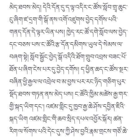
མེད་ཐབས་མེད། དེའི་དོན་དུ་ད་ལྟ་འདིར་ང་ཚོས་སློབ་གྲྭ་ཆུང་
ངུ་ཞིག་ཛ་དྲག་གི་སྒོ་ནས་འགོ་འཛུགས་བྱེད་དགོས་པའི་
གནད་དོན་དེ་ལྟར་ཡིན་པས། ཁྱེད་རང་ཚོ་དགེ་སློབ་ལས་བྱེད་
དང་བཅས་པས་ང་ཚོའི་རྩ་དོན་དམིགས་ཡུལ་དེ་སེམས་ལ་
བཞག་སྟེ། སློབ་སྦྱོང་བྱེད་སྒོ་འདིའི་ཐོག་གྲུབ་འབྲས་བཟང་པོ་
ཐོན་པ་ཞིག་ངེས་པར་དུ་བྱེད་དགོས། ད་ཕྱིན་ཆད་ང་ཚོས་སྔར་
བཞིན་ཕྱི་རྒྱལ་ལ་འབྲེལ་བ་མ་བྱས་པར་རང་ཉིད་གཅིག་པུར་
སྡོད་ཐབས་གཏན་ནས་མེད་པས། ང་ཚོའི་ཁྱིམ་མཚེས་རྒྱ་གར་
གྱི་སྐད་ཡིག་དང༌། འཛམ་གླིང་དུ་ཁྱབ་རྒྱ་ཆེ་ཤོས་དབྱིན་ཇིའི་
སྐད་ཡིག འཛམ་གླིང་གི་ཆབ་སྲིད་དཔལ་འབྱོར་སྐོར། ཚན་
རིག་ལ་སོགས་པའི་དེང་དུས་ཀྱི་ཤེས་བྱའི་རྣམ་གྲངས་གཙོ་ཆེ་