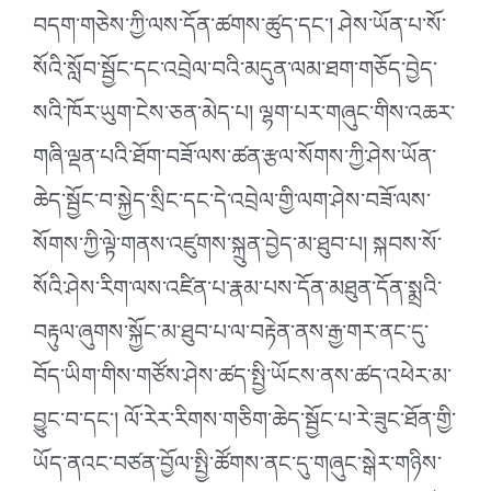
བདག་གཅེས་ཀྱི་ལས་དོན་ཚགས་ཚུད་དང༌། ཤེས་ཡོན་པ་སོ་
སོའི་སློབ་སྦྱོང་དང་འབྲེལ་བའི་མདུན་ལམ་ཐག་གཅོད་བྱེད་
སའི་ཁོར་ཡུག་ངེས་ཅན་མེད་པ། ལྷག་པར་གཞུང་གིས་འཆར་
གཞི་ལྡན་པའི་ཐོག་བཟོ་ལས་ཚན་རྩལ་སོགས་ཀྱི་ཤེས་ཡོན་
ཆེད་སྦྱོང་བ་སྐྱེད་སྲིང་དང་དེ་འབྲེལ་གྱི་ལག་ཤེས་བཟོ་ལས་
སོགས་ཀྱི་ལྟེ་གནས་འཛུགས་སྐྲུན་བྱེད་མ་ཐུབ་པ། སྐབས་སོ་
སོའི་ཤེས་རིག་ལས་འཛིན་པ་རྣམ་པས་དོན་མཐུན་དོན་སྨྲའི་
བརྟུལ་ཞུགས་སྐྱོང་མ་ཐུབ་པ་ལ་བརྟེན་ནས་རྒྱ་གར་ནང་དུ་
བོད་ཡིག་གིས་གཙོས་ཤེས་ཚད་སྤྱི་ཡོངས་ནས་ཚད་འཕེར་མ་
བྱུང་བ་དང༌། ལོ་རེར་རིགས་གཅིག་ཆེད་སྦྱོང་པ་རེ་ཟུང་ཐོན་གྱི་
ཡོད་ནའང་བཙན་བྱོལ་སྤྱི་ཚོགས་ནང་དུ་གཞུང་སྒེར་གཉིས་