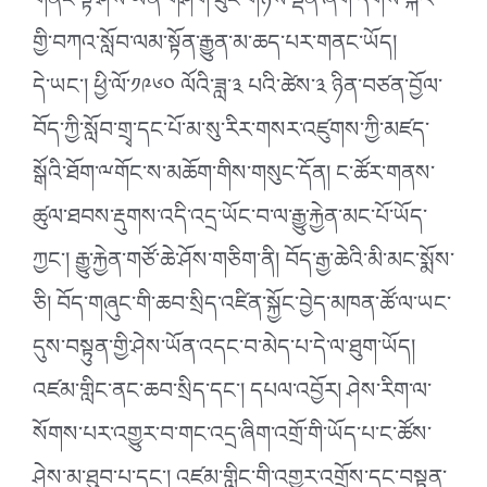
གནང་སྟེ་ཤེས་ཡོན་གཤོག་ཟུང་གཉིས་ལྡན་ཞིག་དགོས་སྐོར་
གྱི་བཀའ་སློབ་ལམ་སྟོན་རྒྱུན་མ་ཆད་པར་གནང་ཡོད།
དེ་ཡང༌། ཕྱི་ལོ་༡༩༦༠ ལོའི་ཟླ་༣ པའི་ཚེས་༣ ཉིན་བཙན་བྱོལ་
བོད་ཀྱི་སློབ་གྲྭ་དང་པོ་མ་སུ་རིར་གསར་འཛུགས་ཀྱི་མཛད་
སྒོའི་ཐོག་ྋགོང་ས་མཆོག་གིས་གསུང་དོན། ང་ཚོར་གནས་
ཚུལ་ཐབས་རྡུགས་འདི་འདྲ་ཡོང་བ་ལ་རྒྱུ་རྐྱེན་མང་པོ་ཡོད་
ཀྱང༌། རྒྱུ་རྐྱེན་གཙོ་ཆེ་ཤོས་གཅིག་ནི། བོད་རྒྱ་ཆེའི་མི་མང་སྨོས་
ཅི། བོད་གཞུང་གི་ཆབ་སྲིད་འཛིན་སྐྱོང་བྱེད་མཁན་ཚོ་ལ་ཡང་
དུས་བསྟུན་གྱི་ཤེས་ཡོན་འདང་བ་མེད་པ་དེ་ལ་ཐུག་ཡོད།
འཛམ་གླིང་ནང་ཆབ་སྲིད་དང༌། དཔལ་འབྱོར། ཤེས་རིག་ལ་
སོགས་པར་འགྱུར་བ་གང་འདྲ་ཞིག་འགྲོ་གི་ཡོད་པ་ང་ཚོས་
ཤེས་མ་ཐུབ་པ་དང༌། འཛམ་གླིང་གི་འགྱུར་འགྲོས་དང་བསྟུན་