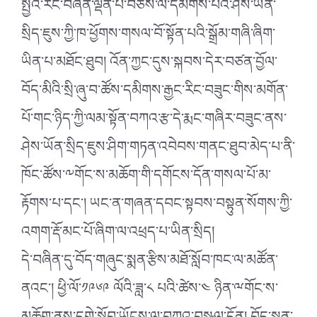
སྤྱིའི་རང་བཞིན་ལྡན་པ་བཅས་ལ་དམིགས་པའི་ཤེས་ཡོན་
སྲིད་ཇུས་ཀྱི་ཁ་ཕྱོགས་གསལ་བོ་སྟོན་པའི་སྒྲོམ་གཞི་ཞིག་
ཡིན་པ་མཐོང་ཐུབ། འོན་ཀྱང་དུས་སྐབས་དེར་བཙན་བྱོལ་
བོད་མིའི་སྲི་ཞུ་བ་ཚོས་དམིགས་རྒྱང་རིང་བཟུང་གིས་མགོན་
པོ་གང་ཉིད་ཀྱི་ལམ་སྟོན་བཀའ་རྩ་དེ་རྨང་གཞིར་བཟུང་ནས་
ཤེས་ཡོན་སྲིད་ཇུས་ཤིག་གཏན་འབེབས་གནང་ཐུབ་མེད་པ་ནི་
ཁོང་ཚོས་༸གོང་ས་མཆོག་གི་དགོངས་དོན་གསལ་པོ་མ་
རྟོགས་པ་དང༌། ཡང་ན་གཞན་དབང་སྟབས་བསྟུན་སོགས་ཀྱི་
འགག་རྡོ་མང་པོ་ཞིག་ལ་འཕྲད་པ་ཡིན་སྲིད།
དེ་བཞིན་དུ་བོད་གཞུང་སྨན་རྩིས་མཐོ་སློབ་ཁང་ལ་མཚོན་
ནའང༌། ཕྱི་ལོ་༡༩༦༩ ལོའི་ཟླ་༨ པའི་ཚེས་༤ ཉིན་ྋགོང་ས་