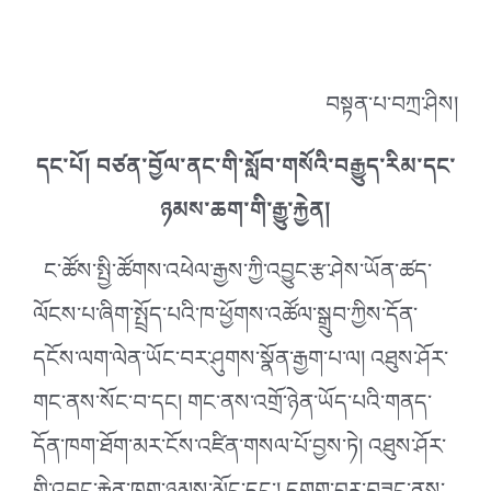
བསྟན་པ་བཀྲ་ཤིས།
དང་པོ། བཙན་བྱོལ་ནང་གི་སློབ་གསོའི་བརྒྱུད་རིམ་དང་
ཉམས་ཆག་གི་རྒྱུ་རྐྱེན།
ང་ཚོས་སྤྱི་ཚོགས་འཕེལ་རྒྱས་ཀྱི་འབྱུང་རྩ་ཤེས་ཡོན་ཚད་
ལོངས་པ་ཞིག་སྤྲོད་པའི་ཁ་ཕྱོགས་འཚོལ་སྒྲུབ་ཀྱིས་དོན་
དངོས་ལག་ལེན་ཡོང་བར་ཤུགས་སྣོན་རྒྱག་པ་ལ། འཐུས་ཤོར་
གང་ནས་སོང་བ་དང། གང་ནས་འགྲོ་ཉེན་ཡོད་པའི་གནད་
དོན་ཁག་ཐོག་མར་ངོས་འཛིན་གསལ་པོ་བྱས་ཏེ། འཐུས་ཤོར་