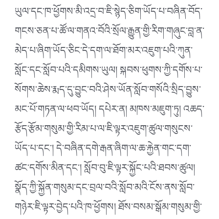
ཡུལ་དང་ཁ་ཕྱོགས་མི་འདྲ་བ་ཇི་སྙེད་ཅིག་ཡོད་པ་བཞིན་བོད་
གངས་ཅན་པ་ཚོ་ལ་གནའ་བོའི་སྲོལ་རྒྱུན་གྱི་རིག་གཞུང་བླ་ན་
མེད་པ་ཞིག་ཡོད་ཅིང་དེ་དག་ལ་ཐོག་མར་འཇུག་པའི་ཀུན་
སློང་དང་སློབ་པའི་དམིགས་ཡུལ། སྐབས་ཕུགས་ཀྱི་དགོས་པ་
སོགས་ཆེས་རྨད་དུ་བྱུང་བའི་ཤེས་ཡོན་སློབ་གསོའི་སྲིད་བྱུས་
མང་པོ་གཏན་ལ་ཕབ་ཡོད། དཔེར་ན། མཁས་མཇུག་ཏུ། འཆད་
རྩོད་རྩོམ་གསུམ་གྱི་རིམ་པ་ལ་ཇི་ལྟར་འཇུག་ཚུལ་གསུངས་
ཡོད་པ་དང༌། དེ་བཞིན་དགེ་རྒན་ཞིག་ལ་ཆ་རྐྱེན་གང་དག་
ཚང་དགོས་མིན་དང༌། སློབ་བུ་ཇི་ལྟར་སྐྱོང་པའི་ཐབས་ཚུལ།
སྣོད་ཀྱི་སྐྱོན་གསུམ་དང་བྲལ་བའི་སློབ་མའི་ངོས་ནས་སློབ་
གཉེར་ཇི་ལྟར་བྱེད་པའི་ཁ་ཕྱོགས། ཐོས་བསམ་སྒོམ་གསུམ་གྱི་