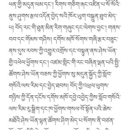
ཕན་གྱི་མདུན་ལམ་དང༌། རིགས་གཅིག་རྐང་འཛིན་པ་སོ་སོའི་
ནུས་ཤུགས་རྩལ་འདོན་བྱེད་སའི་ཁོར་ཡུག་བསྐྲུན་ཐུབ་མེད་
པ། བོད་རང་གི་ཐུན་མིན་རིག་གཞུང་དང་ལེགས་བྱང༌། གནས་
བབ་དང་གོམས་གཤིས། དགོས་མཁོ་སོགས་གཞི་རྩར་བཟུང་
ནས་དུས་རབས་ཀྱི་འགྱུར་འགྲོས་དང་བསྟུན་ནས་ཤེས་ཡོན་
གྱི་འཕེལ་ཕྱོགས་དང༌། འཛམ་གླིང་གི་རང་བཞིན་ལྡན་པའི་སྤྱི་
ཚོགས་ཤེས་ཡོན་བཅས་ཀྱི་ཕྱོགས་སུ་མདུན་སྐྱོད་ཀྱི་སློབ་
གསོའི་ལས་རིམ་དང་བྱེད་ཐབས། བོད་ཀྱི་འཕྲལ་ཕུགས་
གཉིས་ཀྱི་དོན་དངོས་དགོས་མཁོ་དབྱེ་འབྱེད་ཀྱིས་སློབ་གསོའི་
ལས་རིམ་རུ་སྒྲིག་དང་ཁ་ཕྱོགས་གསལ་བོ་སྟོན་པའི་ཆེས་
མཐོའི་ཤེས་ཡོན་ལྷན་ཚོགས་ཤིག་མེད་པ་སོགས་ནི་བཙན་