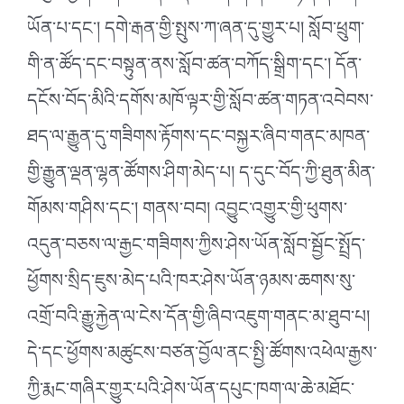
ཡོན་པ་དང༌། དགེ་རྒན་གྱི་སྤུས་ཀ་ཞན་དུ་གྱུར་པ། སློབ་ཕྲུག་
གི་ན་ཚོད་དང་བསྟུན་ནས་སློབ་ཚན་བཀོད་སྒྲིག་དང༌། དོན་
དངོས་བོད་མིའི་དགོས་མཁོ་ལྟར་གྱི་སློབ་ཚན་གཏན་འབེབས་
ཐད་ལ་རྒྱུན་དུ་གཟིགས་རྟོགས་དང་བསྐྱར་ཞིབ་གནང་མཁན་
གྱི་རྒྱུན་ལྡན་ལྷན་ཚོགས་ཤིག་མེད་པ། ད་དུང་བོད་ཀྱི་ཐུན་མིན་
གོམས་གཤིས་དང༌། གནས་བབ། འབྱུང་འགྱུར་གྱི་ཕུགས་
འདུན་བཅས་ལ་རྒྱང་གཟིགས་ཀྱིས་ཤེས་ཡོན་སློབ་སྦྱོང་སྤྲོད་
ཕྱོགས་སྲིད་ཇུས་མེད་པའི་ཁར་ཤེས་ཡོན་ཉམས་ཆགས་སུ་
འགྲོ་བའི་རྒྱུ་རྐྱེན་ལ་ངེས་དོན་གྱི་ཞིབ་འཇུག་གནང་མ་ཐུབ་པ།
དེ་དང་ཕྱོགས་མཚུངས་བཙན་བྱོལ་ནང་སྤྱི་ཚོགས་འཕེལ་རྒྱས་
ཀྱི་རྨང་གཞིར་གྱུར་པའི་ཤེས་ཡོན་དཔུང་ཁག་ལ་ཆེ་མཐོང་