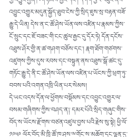
གྱི་འབྱུང་རྐྱེན་ཁག་ཉམས་མྱོང་དང༌། དགག་བྱར་བཟུང་ནས་
འབྱུང་འགྱུར་མདུན་སྐྱོད་ཐུབ་ངེས་ཀྱི་སྲིད་ཇུས་སྲ་བརྟན་བཟོ་
རྒྱུ་དེ་ཡིན། དེས་ན་ང་ཚོ་ཤེས་ཡོན་ལས་འཛིན་པ་རྣམས་ཀྱིས་
ངོ་སྲུང་དང་ཇོ་བཟང་གི་ངང་ཚུལ་རྒྱང་དུ་དོར་ཏེ། དོན་དངོས་
འཐུས་ཤོར་གྱི་ན་ཚ་གཤག་བཅོས་དང༌། རྣག་ཐོག་གཙགས་
འཛུགས་ཀྱིས་དུས་རབས་དང་བསྟུན་ནས་འཐུས་སྒོ་ཚང་དུ་
གཏོང་རྒྱུ་དེ་ནི་ང་ཚོ་ཤེས་ཡོན་ལས་འཛིན་པ་ཡོངས་ཀྱི་ཕྲག་ཏུ་
བབས་པའི་འགན་འཁྲི་ཡིན་པར་སེམས།
དེ་ཡང་འདས་དོན་ལ་ཕྱོགས་བསྡོམས་དང་འབྱུང་འགྱུར་ལ་
བསམ་གཞིགས་ཀྱིས་བཤད་ན༑ དམར་པོའི་སྲིད་གཞུང་གིས་
བོད་ས་ཡོངས་རྫོགས་བཙན་འཛུལ་བྱས་པའི་རྗེས་སུ་སྟེ། ཕྱི་ལོ་
༡༩༥༩ ལོར་བོད་མི་ཁྲི་ཚོ་ཁ་ཤས་ྋགོང་ས་མཆོག་དང་ལྷན་དུ་