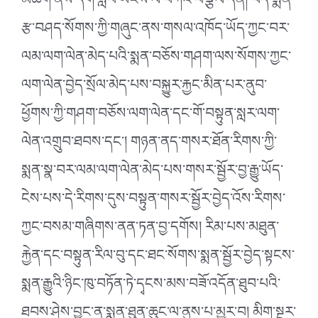
མཆོག་ནས་དགེ་སློབ་ཡོངས་ལ་བཀའ་བསྩལ་དོན། བོད་སྨན་
རྩ་བཤད་སོགས་ཀྱི་གཞུང་ནས་གསལ་འཁོད་ཡོད་ཀྱང་བར་
ལམ་ལག་ལེན་མེད་པའི་སྨན་བཅོས་གཤག་ལས་སོགས་ཀྱང་
ལག་ལེན་བྱེད་སྲོལ་མེད་པས་བསྐྱུར་རྐྱང་མིན་པར་ནུབ་
ཕྱོགས་ཀྱི་གཤག་བཅོས་ལག་ལེན་དང་གོ་བསྟུན་སླར་ལག་
ལེན་འགྲུབ་ཐབས་དང༌། གཉན་ནད་གསར་ཐོན་རིགས་ཀྱི་
སྨན་སྣ་བར་ལམ་ལག་ལེན་མེད་པས་གསར་སྦྱོར་བྱ་རྒྱུ་ཡོད་
ངེས་པས་དེ་རིགས་དུས་བསྟུན་གསར་སྦྱོར་བྱེད་འོས་རིགས་
ཀྱང་བསམ་གཞིགས་ནན་ཏན་བྱ་དགོས། རིམ་པས་མཐུན་
རྐྱེན་དང་བསྟུན་རིལ་བུ་དང་ཐང་སོགས་སྨན་སྦྱོར་བྱེད་སྟངས་
སྨན་རྒྱུའི་ཉིང་ཁུ་བཏོན་ཏེ་དྭངས་མས་བཟོ་འདོན་ཐུབ་པའི་
ཐབས་ཤེས་བྱུང་ན་སྨན་ཐུན་ཆུང་ལ་ནུས་པ་མྱུར་བ། མིག་སྔར་