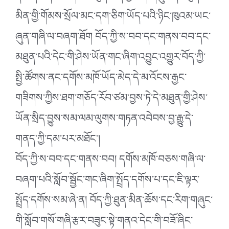
མིན་གྱི་གོམས་སྲོལ་མང་དག་ཅིག་ཡོད་པའི་ཉིང་ཁུའམ་ཡང་
ཞུན་གཞི་ལ་བཞག་ཐོག བོད་ཀྱི་ས་བབ་དང་གནས་བབ་དང་
མཐུན་པའི་དེང་གི་ཤེས་ཡོན་གང་ཞིག་འབྱུང་འགྱུར་བོད་ཀྱི་
སྤྱི་ཚོགས་ནང་དགོས་མཁོ་ཡོད་མེད་དེ་མ་འོངས་རྒྱང་
གཟིགས་ཀྱིས་ཐག་གཅོད་རོབ་ཙམ་བྱས་ཏེ་དེ་མཐུན་གྱི་ཤེས་
ཡོན་སྲིད་བྱུས་སམ་ལམ་ལུགས་གཏན་འབེབས་བྱ་རྒྱུ་དེ་
གནད་ཀྱི་དམ་པར་མཐོང༌།
བོད་ཀྱི་ས་བབ་དང་གནས་བབ། དགོས་མཁོ་བཅས་གཞི་ལ་
བཞག་པའི་སློབ་སྦྱོང་གང་ཞིག་སྤྲོད་དགོས་པ་དང་ཇི་ལྟར་
སྤྲོད་དགོས་སམ་ཞེ་ན། བོད་ཀྱི་ཐུན་མིན་ཆོས་དང་རིག་གཞུང་
གི་སློབ་གསོ་གཞི་རྩར་བཟུང་སྟེ་གནའ་དེང་གི་བཟོ་ཞིང་