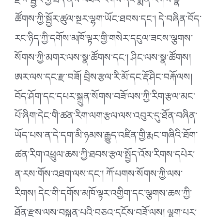
རྫས་སྦྱོར་གྱི་ཐད་ནས་བཟའ་རིགས་དང་སྨན་རིགས་སྣ་
ཚོགས་ཀྱི་སྦྱོར་ཚུལ་སྔར་ལྷག་ཡོང་ཐབས་དང༌། དེ་བཞིན་བོད་
རང་ཉིད་ཀྱི་དགོས་མཁོ་ལྟར་གྱི་གསེར་དངུལ་ཟངས་ལྕགས་
སོགས་ཀྱི་མགར་ལས་སྣ་ཚོགས་དང༌། ཤིང་ལས་སྣ་ཚོགས།
ཨར་ལས་དང་རྫ་བཟོ། བྲིས་རྩལ་རི་མོ་དང་རྡོ་ཤིང་བརྐོ་ལས།
བོད་ཤོག་དང་དཔར་སྐྲུན་སོགས་བཟོ་ལས་ཀྱི་རིག་རྩལ་མང་
པོ་ཞིག་དེང་གི་ཚན་རིག་ལག་རྩལ་ལས་འབུར་དུ་ཐོན་བཞིན་
ཡོད་པས་ན་དེ་དག་མི་ཉམས་རྒྱུད་འཛིན་གྱི་རྨང་གཞིའི་ཐོག་
ཚན་རིག་འཕྲུལ་ཆས་ཀྱི་ཐབས་རྩལ་སྤྱོད་འོས་རིགས་དཔེར་
ན་རས་གོས་འཐག་ལས་དང༌། ཀོ་པགས་སོགས་ཀྱི་ལས་
རིགས། དེང་གི་དགོས་མཁོ་ལྟར་འགྱིག་དང་ལྕགས་ཆས་ཀྱི་
ཐོན་རྫས་ལས་བསྐྲུན་པའི་བཅའ་དངོས་བཟོ་ལས། ལྷག་པར་