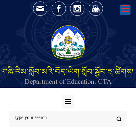
Skip to main content
གཞི་རིམ་སློབ་མའི་བོད་ཡིག་སློབ་སྦྱོང་དྲྭ་ཚིགས།
Department of Education, CTA