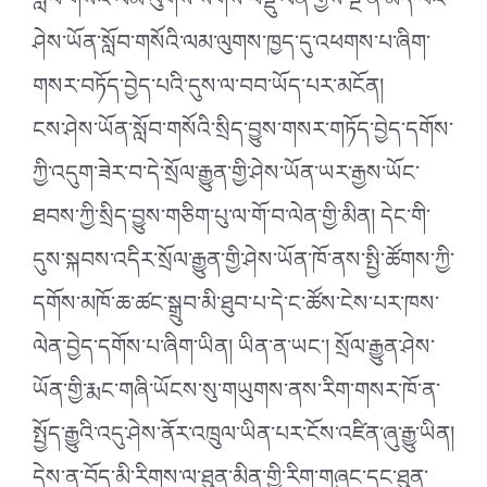
སློབ་གསོའི་ལམ་ལུགས་སོགས་བསྡུ་ལེན་གྱིས་སྔ་ན་མེད་པའི་
ཤེས་ཡོན་སློབ་གསོའི་ལམ་ལུགས་ཁྱད་དུ་འཕགས་པ་ཞིག་
གསར་བཏོད་བྱེད་པའི་དུས་ལ་བབ་ཡོད་པར་མངོན།
ངས་ཤེས་ཡོན་སློབ་གསོའི་སྲིད་བྱུས་གསར་གཏོད་བྱེད་དགོས་
ཀྱི་འདུག་ཟེར་བ་དེ་སྲོལ་རྒྱུན་གྱི་ཤེས་ཡོན་ཡར་རྒྱས་ཡོང་
ཐབས་ཀྱི་སྲིད་བྱུས་གཅིག་པུ་ལ་གོ་བ་ལེན་གྱི་མིན། དེང་གི་
དུས་སྐབས་འདིར་སྲོལ་རྒྱུན་གྱི་ཤེས་ཡོན་ཁོ་ནས་སྤྱི་ཚོགས་ཀྱི་
དགོས་མཁོ་ཆ་ཚང་སྒྲུབ་མི་ཐུབ་པ་དེ་ང་ཚོས་ངེས་པར་ཁས་
ལེན་བྱེད་དགོས་པ་ཞིག་ཡིན། ཡིན་ན་ཡང༌། སྲོལ་རྒྱུན་ཤེས་
ཡོན་གྱི་རྨང་གཞི་ཡོངས་སུ་གཡུགས་ནས་རིག་གསར་ཁོ་ན་
སྤྱོད་རྒྱུའི་འདུ་ཤེས་ནོར་འཁྲུལ་ཡིན་པར་ངོས་འཛིན་ཞུ་རྒྱུ་ཡིན།
དེས་ན་བོད་མི་རིགས་ལ་ཐུན་མིན་གྱི་རིག་གཞུང་དང་ཐུན་