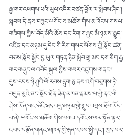
རྒྱ་གར་འཕགས་པའི་ཡུལ་འདིར་བཙན་བྱོལ་ལ་སླེབས་ཤིང༌།
སྐབས་དེ་ནས་བཟུང་ྋགོང་ས་མཆོག་གིས་མ་འོངས་གསལ་
གཟིགས་ཀྱིས་བོད་མིའི་ཆོས་དང་རིག་གཞུང་མི་ཉམས་རྒྱུད་
འཛིན་དང་མཉམ་དུ་དེང་གི་རིག་གསར་སོགས་ཀྱི་སློབ་ཚན་
བཅས་སློབ་སྦྱོང་བྱ་ཡུལ་གཏན་ཉིན་སློབ་གྲྭ་མང་དག་ཅིག་རྒྱ་
གར་གཞུང་ལ་འབོད་སྐུལ་གྱིས་གསར་འཛུགས་གནང་།
དུས་རབས་ཉི་ཤུའི་ལོ་རབས་དྲུག་ཅུ་ནས་འགོ་བཙུགས་ཏེ་
བདུན་ཅུའི་ནང་སློབ་ཐོན་ཟིན་མཁན་རྣམས་ལ་ཕྱི་ནང་གི་
ཤེས་ཡོན་གང་ཅིའི་ཐད་འདྲ་མཉམ་གྱི་གྲུབ་འབྲས་ཐོབ་ཡོད་
པ་ནི། ྋགོང་ས་མཆོག་གིས་བཀའ་དགོངས་ལམ་སྟོན་ལྟར་
འབད་བརྩོན་གནང་མཁན་གྱི་རྒན་རབས་སྤྱི་དང༌། ཁྱད་པར་