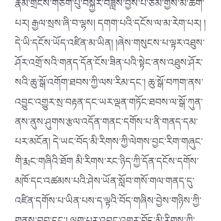
རྣམ་གྲངས་གཅིག་པུ་བསྐྱར་བཟླས་བྱས་པ་ཙམ་གྱིས་མི་ཆོག་
པར། རྒྱལ་སྲས་ཞི་བ་ལྷས། དགག་པའི་དངོས་ལ་མ་རེག་པར། །
དེ་ཡི་དངོས་ཡོད་འཛིན་མ་ཡིན། །ཞེས་གསུངས་པ་ལྟར་འཐུས་
ཤོར་འགྲོ་སའི་གནད་དོན་ངོས་ཟིན་པའི་སྟེང་ནས་འཐུས་ཤོར་
སའི་ཆུ་སྒོ་འགོག་ཐབས་ཀྱི་ལས་རིམ་དང༌། ཆུ་སྒོ་བཀག་ནས་
འབྱུང་འགྱུར་སྲ་བརྟན་དང་ཡར་ལྡན་གཏོང་ཐབས་ལ་སྒོ་ཀུན་
ནས་ནུས་ཤུགས་རྩལ་འདོན་གནང་དགོས་པ་ནི་གནད་དམ་
པར་མངོན། དེ་ཡང་བོད་མི་རིགས་ཀྱི་ལེགས་བྱང་རིག་གཞུང་
གི་རྨང་གཞིའི་ཐོག མི་རིགས་རང་ཉིད་ཀྱི་དོན་དངོས་དགོས་
མཁོ་དང་འཚམས་པའི་ཤེས་ཡོན་སློབ་གསོ་གལ་གནད་དུ་
འཛིན་དགོས་པ་ཡིན་པས་ད་ལྟའི་བོད་གཞིས་བྱེས་གཉིས་ཀྱི་