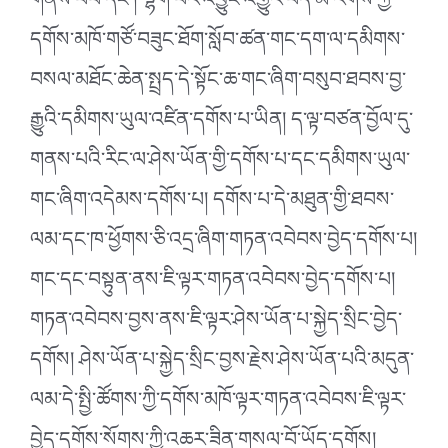
གནས་བབ་དང༌། ལྷག་པར་འབྱུང་འགྱུར་བོད་མི་རིགས་ཀྱི་
དགོས་མཁོ་གཙོ་བཟུང་ཐོག་སློབ་ཚན་གང་དག་ལ་དམིགས་
བསལ་མཐོང་ཆེན་སྤྲད་དེ་སྟོང་ཆ་གང་ཞིག་བསུབ་ཐབས་བྱ་
རྒྱུའི་དམིགས་ཡུལ་འཛིན་དགོས་པ་ཡིན། ད་ལྟ་བཙན་བྱོལ་དུ་
གནས་པའི་རིང་ལ་ཤེས་ཡོན་གྱི་དགོས་པ་དང་དམིགས་ཡུལ་
གང་ཞིག་འདེམས་དགོས་པ། དགོས་པ་དེ་མཐུན་གྱི་ཐབས་
ལམ་དང་ཁ་ཕྱོགས་ཅི་འདྲ་ཞིག་གཏན་འབེབས་བྱེད་དགོས་པ།
གང་དང་བསྟུན་ནས་ཇི་ལྟར་གཏན་འབེབས་བྱེད་དགོས་པ།
གཏན་འབེབས་བྱས་ནས་ཇི་ལྟར་ཤེས་ཡོན་པ་སྐྱེད་སྲིང་བྱེད་
དགོས། ཤེས་ཡོན་པ་སྐྱེད་སྲིང་བྱས་རྗེས་ཤེས་ཡོན་པའི་མདུན་
ལམ་དེ་སྤྱི་ཚོགས་ཀྱི་དགོས་མཁོ་ལྟར་གཏན་འབེབས་ཇི་ལྟར་
བྱེད་དགོས་སོགས་ཀྱི་འཆར་ཟིན་གསལ་བོ་ཡོད་དགོས།