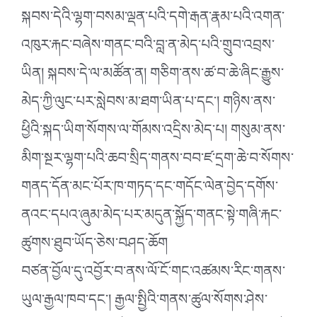
སྐབས་དེའི་ལྷག་བསམ་ལྡན་པའི་དགེ་རྒན་རྣམ་པའི་འགན་
འཁུར་རྐང་བཞེས་གནང་བའི་བླ་ན་མེད་པའི་གྲུབ་འབྲས་
ཡིན། སྐབས་དེ་ལ་མཚོན་ན། གཅིག་ནས་ཚ་བ་ཆེ་ཞིང་རྒྱུས་
མེད་ཀྱི་ལུང་པར་སླེབས་མ་ཐག་ཡིན་པ་དང༌། གཉིས་ནས་
ཕྱིའི་སྐད་ཡིག་སོགས་ལ་གོམས་འདྲིས་མེད་པ། གསུམ་ནས་
མིག་སྔར་ལྷག་པའི་ཆབ་སྲིད་གནས་བབ་ཛ་དྲག་ཆེ་བ་སོགས་
གནད་དོན་མང་པོར་ཁ་གཏད་དང་གདོང་ལེན་བྱེད་དགོས་
ནའང་དཔའ་ཞུམ་མེད་པར་མདུན་སྐྱོད་གནང་སྟེ་གཞི་རྐང་
ཚུགས་ཐུབ་ཡོད་ཅེས་བཤད་ཆོག
བཙན་བྱོལ་དུ་འབྱོར་བ་ནས་ལོ་ངོ་གང་འཚམས་རིང་གནས་
ཡུལ་རྒྱལ་ཁབ་དང༌། རྒྱལ་སྤྱིའི་གནས་ཚུལ་སོགས་ཤེས་