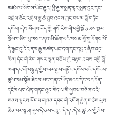
མཛེས་པ་སོགས་ཡོང་རྒྱུར། ཕྱི་རྒྱལ་སྨན་ལྟར་སྨན་བྱང་དང་
འབྲེལ་ཚོང་འགྲེམ་རྒྱ་ཆེ་ཐུབ་ཐབས་ཀྱང་བསམ་བློ་གཏོང་
དགོས། ཞེས་སོགས་བོད་ཀྱི་གསོ་རིག་གི་བགྱི་སྒོ་རྣམས་སྔར་
སྲོལ་གཅིག་པུ་ལས་འདའ་མི་ཆོག་པའི་བསམ་བློ་གུ་དོགས་པོ་
དེ་རྒྱང་དུ་དོར་ནས་རྒྱུ་མཚན་ཡང་དག་དང་དཔྱད་ཞིབ་འདྲ་
མིན། དེང་གི་རིག་གསར་སྨན་བཅོས་ཀྱི་བརྟག་ཐབས་བགྱི་སྒོ་
ཁག་དང་གོ་བསྟུན་གྱིས་ཡར་རྒྱས་གཏོང་དགོས་པའི་དགོངས་
ཚུལ་ལམ་སྟོན་ཐེངས་མང་གནང་ཡོད་ནའང་དེང་བར་དོན་
དངོས་ལག་ལེན་གནང་ཐུབ་མེད་པ་མི་སྐྱབས་བཅོལ་བའི་
གནས་སྟངས་སོགས་གཞན་དབང་གི་འགོག་རྐྱེན་གཅིག་པུས་
མིན་པར་སྙམ། དུས་དེ་ནས་བཟུང་དེ་དང་དེ་མཚུངས་ཀྱི་ཤེས་