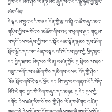
བྱོལ་བོད་མིའི་ཤེས་ཡོན་ཉམས་རྒུད་སོང་བའི་རྒྱུ་རྐྱེན་གྱི་ཟུར་
ཙམ་ཡིན།
དེ་ལྟར་མ་བྱུང་བའི་གནད་དོན་གྱི་རྩ་བ་ནི། ང་ཚོ་གཞུང་མང་
གཉིས་ཀྱིས་ྋགོང་ས་མཆོག་གིས་འཕྲལ་ཕུགས་རྒྱང་གསུམ་
ལ་དགོངས་བཞེས་ཀྱི་བཀའ་སློབ་ལམ་སྟོན་རྣམས་དུས་ཐོག་
སློབ་སྦྱོང་དང་ལག་ལེན་བསྟར་བའི་ཡོངས་ཁྱབ་ཀྱི་སྲིད་ཇུས་
དང་བྱེད་ཐབས་མེད་པས་ཡིན། བཙན་བྱོལ་དུ་སླེབས་པ་ནས་
བཟུང་ྋགོང་ས་མཆོག་གིས་དམིགས་བསལ་བོད་ཀྱི་ཤེས་
ཡོན་སློབ་གསོ་དེ་སྔར་སྲོལ་དང་མི་འདྲ་བར་གནའ་བོའི་བོད་
མིའི་ལེགས་བྱང་གི་རིག་གཞུང་དང་མཉམ་དུ་དེང་དུས་ཀྱི་
དགོས་ངེས་ཚན་རིག་སོགས་ཀྱི་ཤེས་ཡོན་གཙིགས་འཛིན་