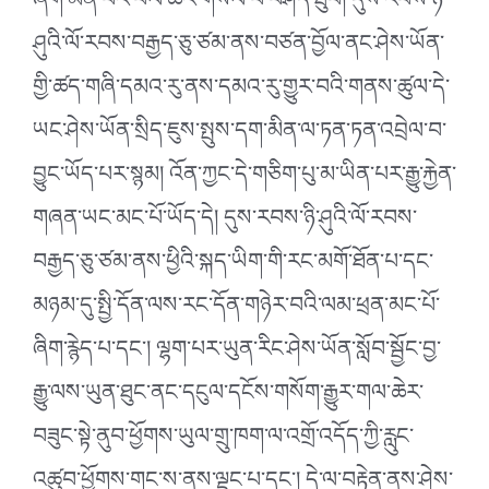
ཞིག་མིན་པར་ཕལ་ཆེར་གསལ་པོ་བཤད་ཐུབ། དུས་རབས་ཉི་
ཤུའི་ལོ་རབས་བརྒྱད་ཅུ་ཙམ་ནས་བཙན་བྱོལ་ནང་ཤེས་ཡོན་
གྱི་ཚད་གཞི་དམའ་རུ་ནས་དམའ་རུ་གྱུར་བའི་གནས་ཚུལ་དེ་
ཡང་ཤེས་ཡོན་སྲིད་ཇུས་སྤུས་དག་མིན་ལ་ཏན་ཏན་འབྲེལ་བ་
བྱུང་ཡོད་པར་སྙམ། འོན་ཀྱང་དེ་གཅིག་པུ་མ་ཡིན་པར་རྒྱུ་རྐྱེན་
གཞན་ཡང་མང་པོ་ཡོད་དེ། དུས་རབས་ཉི་ཤུའི་ལོ་རབས་
བརྒྱད་ཅུ་ཙམ་ནས་ཕྱིའི་སྐད་ཡིག་གི་རང་མགོ་ཐོན་པ་དང་
མཉམ་དུ་སྤྱི་དོན་ལས་རང་དོན་གཉེར་བའི་ལམ་ཕྲན་མང་པོ་
ཞིག་རྙེད་པ་དང༌། ལྷག་པར་ཡུན་རིང་ཤེས་ཡོན་སློབ་སྦྱོང་བྱ་
རྒྱུ་ལས་ཡུན་ཐུང་ནང་དངུལ་དངོས་གསོག་རྒྱུར་གལ་ཆེར་
བཟུང་སྟེ་ནུབ་ཕྱོགས་ཡུལ་གྲུ་ཁག་ལ་འགྲོ་འདོད་ཀྱི་རླུང་
འཚུབ་ཕྱོགས་གང་ས་ནས་ལྡང་པ་དང༌། དེ་ལ་བརྟེན་ནས་ཤེས་