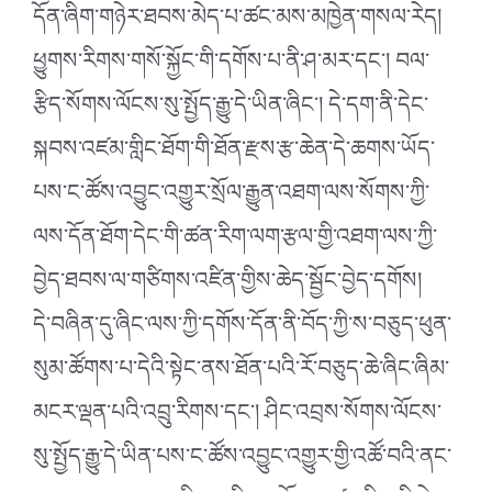
དོན་ཞིག་གཉེར་ཐབས་མེད་པ་ཚང་མས་མཁྱེན་གསལ་རེད།
ཕྱུགས་རིགས་གསོ་སྐྱོང་གི་དགོས་པ་ནི་ཤ་མར་དང༌། བལ་
རྩིད་སོགས་ལོངས་སུ་སྤྱོད་རྒྱུ་དེ་ཡིན་ཞིང༌། དེ་དག་ནི་དེང་
སྐབས་འཛམ་གླིང་ཐོག་གི་ཐོན་རྫས་རྩ་ཆེན་དེ་ཆགས་ཡོད་
པས་ང་ཚོས་འབྱུང་འགྱུར་སྲོལ་རྒྱུན་འཐག་ལས་སོགས་ཀྱི་
ལས་དོན་ཐོག་དེང་གི་ཚན་རིག་ལག་རྩལ་གྱི་འཐག་ལས་ཀྱི་
བྱེད་ཐབས་ལ་གཙིགས་འཛིན་གྱིས་ཆེད་སྦྱོང་བྱེད་དགོས།
དེ་བཞིན་དུ་ཞིང་ལས་ཀྱི་དགོས་དོན་ནི་བོད་ཀྱི་ས་བཅུད་ཕུན་
སུམ་ཚོགས་པ་དེའི་སྟེང་ནས་ཐོན་པའི་རོ་བཅུད་ཆེ་ཞིང་ཞིམ་
མངར་ལྡན་པའི་འབྲུ་རིགས་དང༌། ཤིང་འབྲས་སོགས་ལོངས་
སུ་སྤྱོད་རྒྱུ་དེ་ཡིན་པས་ང་ཚོས་འབྱུང་འགྱུར་གྱི་འཚོ་བའི་ནང་