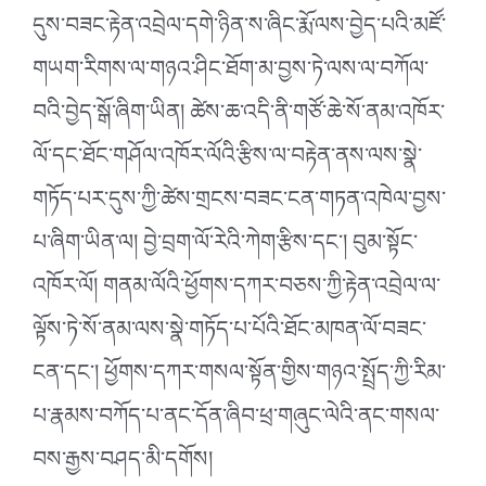
དུས་བཟང་རྟེན་འབྲེལ་དགེ་ཉིན་ས་ཞིང་རྨོ་ལས་བྱེད་པའི་མཛོ་
གཡག་རིགས་ལ་གཉའ་ཤིང་ཐོག་མ་བྱས་ཏེ་ལས་ལ་བཀོལ་
བའི་བྱེད་སྒོ་ཞིག་ཡིན། ཚེས་ཆ་འདི་ནི་གཙོ་ཆེ་སོ་ནམ་འཁོར་
ལོ་དང་ཐོང་གཤོལ་འཁོར་ལོའི་རྩིས་ལ་བརྟེན་ནས་ལས་སྣེ་
གཏོད་པར་དུས་ཀྱི་ཚེས་གྲངས་བཟང་ངན་གཏན་འཁེལ་བྱས་
པ་ཞིག་ཡིན་ལ། བྱེ་བྲག་ལོ་རེའི་ཀེག་རྩིས་དང༌། བུམ་སྟོང་
འཁོར་ལོ། གནམ་ལོའི་ཕྱོགས་དཀར་བཅས་ཀྱི་རྟེན་འབྲེལ་ལ་
ལྟོས་ཏེ་སོ་ནམ་ལས་སྣེ་གཏོད་པ་པོའི་ཐོང་མཁན་ལོ་བཟང་
ངན་དང༌། ཕྱོགས་དཀར་གསལ་སྟོན་གྱིས་གཉའ་སྤྲོད་ཀྱི་རིམ་
པ་རྣམས་བཀོད་པ་ནང་དོན་ཞིབ་ཕྲ་གཞུང་ལེའི་ནང་གསལ་
བས་རྒྱས་བཤད་མི་དགོས།