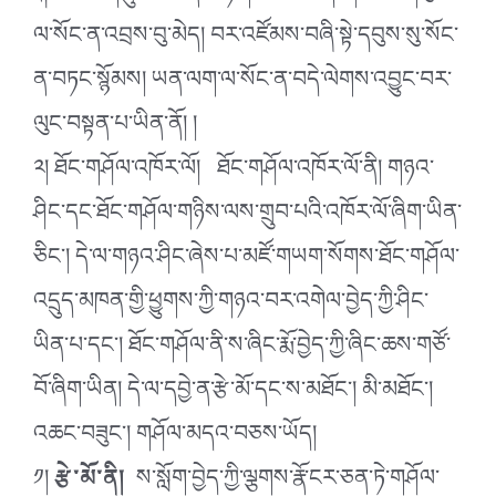
ལ་སོང་ན་འབྲས་བུ་མེད། བར་འཛོམས་བཞི་སྟེ་དབུས་སུ་སོང་
ན་བཏང་སྙོམས། ཡན་ལག་ལ་སོང་ན་བདེ་ལེགས་འབྱུང་བར་
ལུང་བསྟན་པ་ཡིན་ནོ། །
༢། ཐོང་གཤོལ་འཁོར་ལོ། ཐོང་གཤོལ་འཁོར་ལོ་ནི། གཉའ་
ཤིང་དང་ཐོང་གཤོལ་གཉིས་ལས་གྲུབ་པའི་འཁོར་ལོ་ཞིག་ཡིན་
ཅིང༌། དེ་ལ་གཉའ་ཤིང་ཞེས་པ་མཛོ་གཡག་སོགས་ཐོང་གཤོལ་
འདྲུད་མཁན་གྱི་ཕྱུགས་ཀྱི་གཉའ་བར་འགེལ་བྱེད་ཀྱི་ཤིང་
ཡིན་པ་དང༌། ཐོང་གཤོལ་ནི་ས་ཞིང་རྨོ་བྱེད་ཀྱི་ཞིང་ཆས་གཙོ་
བོ་ཞིག་ཡིན། དེ་ལ་དབྱེ་ན་རྩེ་མོ་དང་ས་མཐོང༌། མི་མཐོང༌།
འཆང་བཟུང༌། གཤོལ་མདའ་བཅས་ཡོད།
༡།
རྩེ་མོ་ནི།
ས་སློག་བྱེད་ཀྱི་ལྕགས་རྣོ་ངར་ཅན་ཏེ་གཤོལ་