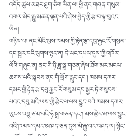
འདོད་ཚུལ་མཐར་ཐུག་ཅིག་ཡིན་ལ། ཕྱི་ནང་གཞན་གསུམ་
འགལ་མེད་རྒྱུ་མཚན་ལྡན་པའི་ཤེས་བྱེད་ཀྱི་རྩ་བ་ལྟ་བུའང་
ཡིན།
གཉིས་པ། ནང་མིའི་ལུས་ཁམས་ཀྱི་རྟེན་རྩ་དབུ་རྐྱང་རོ་གསུམ་
དང་སྦྱར་བའི་ལུགས་ལྟར་ན། དེ་ཡང་དཔལ་དུས་ཀྱི་འཁོར་
ལོའི་གཞུང་ན། ནང་གི་ཉི་ཟླ་སྒྲ་གཅན་ཞེས་ཐོག་མར་མངལ་
ཆགས་པའི་སྐབས་ནང་གི་སྲོག་རླུང་དང༌། ཁམས་དཀར་
དམར་གྱི་རྟེན་རྩ་དབུ་རྐྱང་རོ་གསུམ་དང་སྦྱར་ཏེ་གསུངས་
པའང་དབུ་མའི་ཡས་ཀྱི་རྩེར་ཕ་ལས་བྱུང་བའི་ཁམས་དཀར་
ཡུངས་འབྲུ་ཙམ་པའི་ཧཾ་སྒྲ་གཅན་དང༌། མས་རྩེར་མ་ལས་བྱུང་
བའི་ཁམས་དམར་ཨ་ཤད་ཅན་དུས་མེ་རྒྱུ་བར་བཤད་ལ། སྙིང་