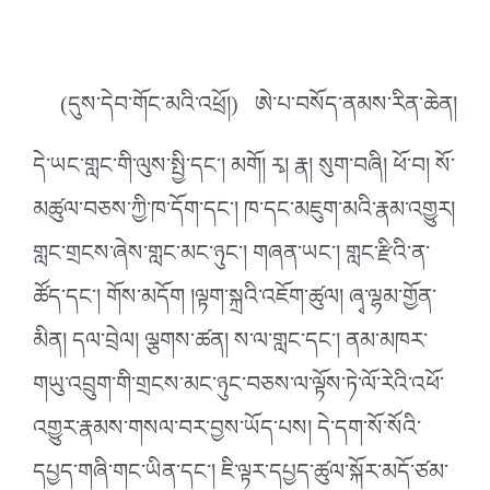
(དུས་དེབ་གོང་མའི་འཕྲོ།) ཨེ་པ་བསོད་ནམས་རིན་ཆེན།
དེ་ཡང་གླང་གི་ལུས་སྤྱི་དང༌། མགོ། རྭ། རྣ། སུག་བཞི། ཕོ་བ། སོ་
མཚུལ་བཅས་ཀྱི་ཁ་དོག་དང༌། ཁ་དང་མཇུག་མའི་རྣམ་འགྱུར།
གླང་གྲངས་ཞེས་གླང་མང་ཉུང༌། གཞན་ཡང༌། གླང་རྫིའི་ན་
ཚོད་དང༌། གོས་མདོག །ལྟག་སྐྲའི་འཇོག་ཚུལ། ཞྭ་ལྷམ་གྱོན་
མིན། དལ་བྲེལ། ལྕགས་ཚན། ས་ལ་གླང་དང༌། ནམ་མཁར་
གཡུ་འབྲུག་གི་གྲངས་མང་ཉུང་བཅས་ལ་ལྟོས་ཏེ་ལོ་རེའི་འཕོ་
འགྱུར་རྣམས་གསལ་བར་བྱས་ཡོད་པས། དེ་དག་སོ་སོའི་
དཔྱད་གཞི་གང་ཡིན་དང༌། ཇི་ལྟར་དཔྱད་ཚུལ་སྐོར་མདོ་ཙམ་