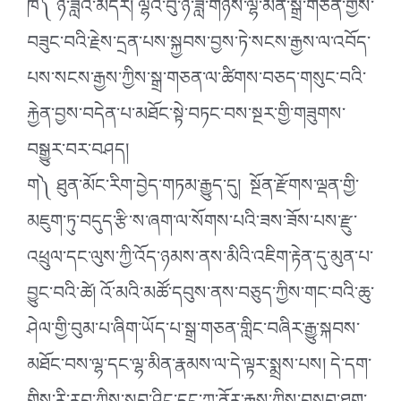
ཁ༽ ཉི་ཟླའི་མདོར། ལྷའི་བུ་ཉི་ཟླ་གཉིས་ལྷ་མིན་སྒྲ་གཅན་གྱིས་
བཟུང་བའི་རྗེས་དྲན་པས་སྐྱབས་བྱས་ཏེ་སངས་རྒྱས་ལ་འབོད་
པས་སངས་རྒྱས་ཀྱིས་སྒྲ་གཅན་ལ་ཚིགས་བཅད་གསུང་བའི་
རྐྱེན་བྱས་བདེན་པ་མཐོང་སྟེ་བཏང་བས་སྔར་གྱི་གཟུགས་
བསྒྱུར་བར་བཤད།
ག༽ ཐུན་མོང་རིག་བྱེད་གཏམ་རྒྱུད་དུ། སྔོན་རྫོགས་ལྡན་གྱི་
མཇུག་ཏུ་བདུད་རྩི་ས་ཞག་ལ་སོགས་པའི་ཟས་ཟོས་པས་རྫུ་
འཕྲུལ་དང་ལུས་ཀྱི་འོད་ཉམས་ནས་མིའི་འཇིག་རྟེན་དུ་མུན་པ་
བྱུང་བའི་ཚེ། འོ་མའི་མཚོ་དབུས་ནས་བཅུད་ཀྱིས་གང་བའི་ཆུ་
ཤེལ་གྱི་བུམ་པ་ཞིག་ཡོད་པ་སྒྲ་གཅན་གླིང་བཞིར་རྒྱུ་སྐབས་
མཐོང་བས་ལྷ་དང་ལྷ་མིན་རྣམས་ལ་དེ་ལྟར་སྨྲས་པས། དེ་དག་