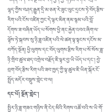
བཞིན་ཡོད་པའི་སྔ་མོའི་རིག་བྱེད་ཀྱི་གཏམ་འགའ་བསྲེས་
ལྷད་ཀྱིས་བཤད་རྒྱུན་དྲི་མ་ཅན་རེ་ཟུང་ལུང་དྲངས་ཏེ་བོད་རྩིས་
རིག་པའི་ངོས་འཛིན་ཀྱང་དེ་ལྟར་མིན་ནམ་སྙམ་པའི་བློ་
དོགས་ཟ་བཞིན་ཡོད་པ་སོགས་ཕྱི་ནང་རྐྱེན་འབའ་ཞིག་ལ་
ལྟོས་ཏེ་སྐབས་སུ་ཉི་ཟླ་འཛིན་པའི་ལེ་ཚན་ལྟ་སྟངས་དངོས་མ་
བཀོད་སྔོན། ཕྱི་ལུགས་དང་བོད་ལུགས་རྩིས་རིག་པ་སོ་སོས་ཟླ་
ཉི་གྲིབ་ཚུལ་ཐད་འགྲེལ་བརྗོད་ཇི་ལྟར་བྱ་ཡི་ཡོད་པ་དང༌། བྱེ་
བྲག་བོད་རྩིས་རིག་པའི་ཟབ་ཁྱད་ཀྱི་ལྟ་ཚུལ་ཇི་ཡིན་སྐོར་ངོ་
སྤྲོད་མདོར་བསྡུས་གླེང་བ་ལ།
དང་པོ། སྔོན་གླེང༌།
སྤྱིར་ཉི་ཟླ་གཟའ་གཉིས་ནི་ངེད་མིའི་རིགས་འཚོ་བའི་ས་ཡི་གོ་