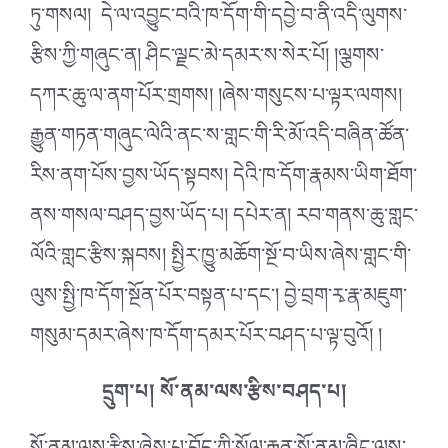
ཏུ་གསལ། དེ་ལ་འབྱུང་བའི་ཁ་དོག་གི་དབྱེ་བ་ནི་འདི་ལུགས་
རྩིས་ཀྱི་གཞུང་ན། ཤིང་ལྗང་མེ་དམར་ས་སེར་པོ། །ལྕགས་
དཀར་ཆུ་ལ་ནག་པོར་གྲགས། །ཞེས་གསུངས་པ་ལྟར་ལགས།
རྒྱུན་གཏན་གཞུང་ལེའི་ནང་ས་གླང་གི་རི་མོ་འདི་བཞིན་ཚོན་
རིས་ནག་པོས་བྱས་ཡོད་སྟབས། དེའི་ཁ་དོག་རྣམས་ཡིག་ཐོག་
ནས་གསལ་བཤད་བྱས་ཡོད་པ། དཔེར་ན། རབ་གནས་ཆུ་གླང་
ལོའི་གླང་རྩིས་སྐབས། སྤྱིར་ཁྱུ་མཆོག་སྔོ་བ་ཡིས་ཞེས་གླང་གི་
ལུས་སྤྱི་ཁ་དོག་སྔོན་པོར་བསྟན་པ་དང༌། བྱེ་བྲག་རྭ་རྣ་མཇུག་
གསུམ་དམར་ཞེས་ཁ་དོག་དམར་པོར་བཤད་པ་ལྟ་བུའོ། །
དྲུག་པ། སོ་ནམ་ལས་རྩིས་བཤད་པ།