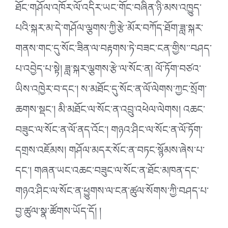
ཐོང་གཤོལ་འཁོར་ལོ་འདིར་ཡང་གོང་བཞིན་ཉི་མས་འཁྱུད་
པའི་སྐར་མ་དེ་གཤོལ་ལྕགས་ཀྱི་རྩེ་མོར་བཀོད་ཐོག་ཟླ་སྐར་
གནས་གང་དུ་སོང་ཟིན་ལ་བརྟགས་ཏེ་བཟང་ངན་གྱིས་་བཤད་
པ་འབྱེད་པ་སྟེ། ཟླ་སྐར་ལྕགས་རྩེ་ལ་སོང་ན། ལོ་ཏོག་བཙའ་
ཡིས་འཁྱེར་བ་དང༌། ས་མཐོང་དུ་སོང་ན་ལོ་ལེགས་ཀྱང་སྲོག་
ཆགས་སྡང༌། མི་མཐོང་ལ་སོང་ན་འབྲུ་འཕེལ་ལེགས། འཆང་
བཟུང་ལ་སོང་ན་ལོ་ནད་འོང༌། གཉའ་ཤིང་ལ་སོང་ན་ལོ་ཏོག་
དགྲས་འཇོམས། གཤོལ་མདར་སོང་ན་བཏང་སྙོམས་ཞེས་པ་
དང༌། གཞན་ཡང་འཆང་བཟུང་ལ་སོང་ན་ཐོང་མཁན་དང་
གཉའ་ཤིང་ལ་སོང་ན་ཕྱུགས་ལ་ངན་ཚུལ་སོགས་ཀྱི་བཤད་པ་
བྱ་ཚུལ་སྣ་ཚོགས་ཡོད་དོ། །