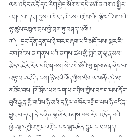
ལས་འདིར་མདོ་དང་རིག་བྱེད་སོགས་དཔེ་མཚོན་འགའ་སྤྱིར་
བཤད་པ་དང༌། དུས་འཁོར་དགོངས་འགྲེལ་བོད་རྩིས་རིག་པའི་
ལྟ་ཚུལ་འཁྲུལ་བྲལ་བྱེ་བྲག་ཏུ་བཤད་པའོ། །
ཀ༽ དྲང་དོན་དྲན་པ་ཉེ་བར་བཞག་པའི་མདོ་ལས། སྔར་རི་
རབ་ཁོངས་ན་གནས་པའི་ནགས་ཚལ་གྱི་ཀློང་ན་ལྷ་རྣམས་
རྩེད་འཇོར་རོལ་བའི་སྐབས། སེང་གེ་མོའི་བུ་སྒྲ་གཅན་ཞེས་པ་
བལྟ་བར་འདོད་པས། ཉི་མའི་འོད་ཀྱིས་མིག་ལ་གནོད་དེ་མ་
མཐོང་བས། ཁོ་ཁྲོས་པས་ལག་པ་གཉིས་ཀྱིས་བཀབ་པས་ནོར་
བུའི་རྒྱན་གྱི་གཟིས་ཉི་མའི་དཀྱིལ་འཁོར་འགྲིབ་པས་ཉི་འཛིན་
བྱུང་བ་དང༌། དེ་བཞིན་ལྷ་མོར་ཆགས་པས་རེག་འདོད་པའི་
ཕྱིར་ཟླ་དཀྱིལ་ཀྱང་འགྲིབ་པས་ཟླ་འཛིན་བྱུང་བར་བཤད།