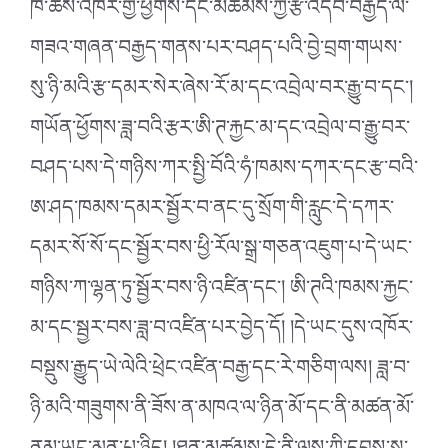
ཁ་ཆོས་འཁོར་གྱི་ཕྱོགས་དང་མཚམས་ཀྱི་རྩ་འདབ་བརྒྱད་ལ་
གཟའ་གཞན་བརྒྱད་གནས་པར་བཤད་པའི་བྱེ་བྲག་གཡས་
སུ་ཉི་མའི་རྩ་དམར་སེར་ཞེས་རོ་མ་དང་འབྲེལ་བར་རྒྱུ་བ་དང༌།
གཡོན་ཕྱོགས་ཟླ་བའི་རྩར་ཨི་ཊ་རྐྱང་མ་དང་འབྲེལ་བ་རྒྱུ་བར་
བཤད་པས་དེ་གཉིས་ཀར་སྤྱི་བོའི་ཧཾ་ཁམས་དཀར་དང་རྩ་བའི་
ཨ་ཤད་ཁམས་དམར་སྦྱོར་བ་ནང་དུ་སྲོག་གི་རླུང་དེ་དཀར་
དམར་སོ་སོ་དང་སྦྱོར་བས་ཕྱི་རོལ་སྒྲ་གཅན་འཇུག་པ་དེ་ཡང་
གཉིས་ཀ་ལྷན་ཏུ་སྦྱོར་བས་ཉི་འཛིན་དང༌། ཨི་ཊའི་ཁམས་རྐྱང་
མ་དང་སྦྱར་བས་ཟླ་བ་འཛིན་པར་བྱེད་དོ། །དེ་ཡང་དུས་འཁོར་
བསྡུས་རྒྱུད་ཡེ་ལེའི་ཕྲེང་འཛིན་བརྒྱ་དང་རེ་གཅིག་ལས། ཟླ་བ་
ཉི་མའི་གཟུགས་ནི་ཟོས་ན་མཁའ་ལ་ཉིན་མོ་དང་ནི་མཚན་མོ་