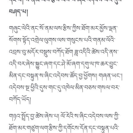
དང་པོ། སོ་ནམ་ལས་རྩིས་ལས་ས་ཞིང་འདེབས་པའི་དུས་
བཤད་པ།
གཞུང་ལེའི་ནང་སོ་ནམ་ལས་རྩིས་ཀྱིས་ཐོག་མར་མྱོས་ལྡན་
སོགས་སྟོད་འགྲེལ་ལུགས་ལས་གསུངས་པའི་གནམ་ལོའི་
འབྲས་བུ་མདོར་བསྡུས་བཀོད་ཐོག ཟླ་འདིའི་ཚེས་འདི་ནས་
འདི་བར་ཞེས་སྐྱུང་ཞག་དང་ཤེ་མོ་ཞག་དགུ་ལ་ཁ་ཆར་བྱུང་
མིན་དང་བསྟུན་ས་ཞིང་འདེབས་ཚོད་བྱ་ཕྱོགས། གཞན་ཡང༌།
འདེབས་སྔ་ཕྱིའི་དུས་གང་དུ་འཁེལ་མིན་བཅས་གསལ་བར་
བཀོད་ཡོད།
གཉའ་སྤྲོད་བྱ་ཚེས་ཞེས་པ། ལོ་རེའི་ས་ཞིང་འདེབས་ལས་ཀྱི་
ཐོག་མར་གཙུག་ལག་རྩིས་ཀྱི་དགོངས་དོན་དང་བསྟུན་པའི་