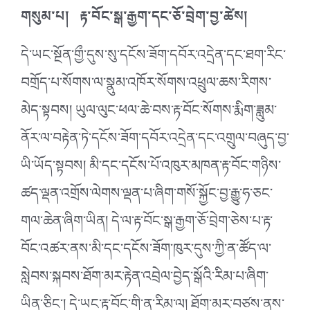
གསུམ་པ། རྟ་བོང་སྒ་རྒྱག་དང་ཅོ་བྲེག་བྱ་ཚེས།
དེ་ཡང་སྔོན་གྱྀ་དུས་སུ་དངོས་ཟོག་དབོར་འདྲེན་དང་ཐག་རིང་
བགྲོད་པ་སོགས་ལ་སྣུམ་འཁོར་སོགས་འཕྲུལ་ཆས་རིགས་
མེད་སྟབས། ཡུལ་ལུང་ཕལ་ཆེ་བས་རྟ་བོང་སོགས་རྨིག་ཟླུམ་
ནོར་ལ་བརྟེན་ཏེ་དངོས་ཟོག་དབོར་འདྲེན་དང་འགྲུལ་བཞུད་བྱ་
ཡི་ཡོད་སྟབས། མི་དང་དངོས་པོ་འཁུར་མཁན་རྟ་བོང་གཉིས་
ཚད་ལྡན་འགྲོས་ལེགས་ལྡན་པ་ཞིག་གསོ་སྐྱོང་བྱ་རྒྱུ་ཧ་ཅང་
གལ་ཆེན་ཞིག་ཡིན། དེ་ལ་རྟ་བོང་སྒ་རྒྱག་ཅོ་བྲེག་ཅེས་པ་རྟ་
བོང་འཚར་ནས་མི་དང་དངོས་ཟོག་ཁུར་དུས་ཀྱི་ན་ཚོད་ལ་
སླེབས་སྐབས་ཐོག་མར་རྟེན་འབྲེལ་བྱེད་སྒོའི་རིམ་པ་ཞིག་
ཡིན་ཅིང༌། དེ་ཡང་རྟ་བོང་གི་ན་རིམ་ལ། ཐོག་མར་བཙས་ནས་