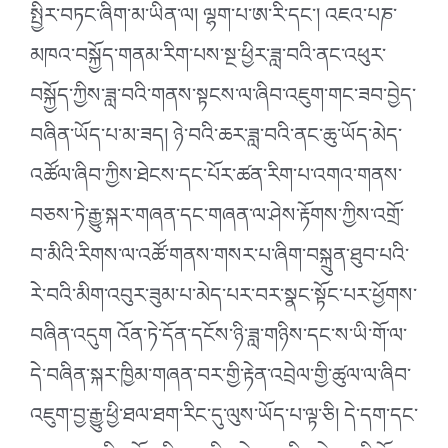
སྤྱིར་བཏང་ཞིག་མ་ཡིན་ལ། ལྷག་པ་ཨ་རི་དང༌། འཇའ་པཎ་
མཁའ་བསྐྱོད་གནམ་རིག་པས་སྔ་ཕྱིར་ཟླ་བའི་ནང་འཕུར་
བསྐྱོད་ཀྱིས་ཟླ་བའི་གནས་སྟངས་ལ་ཞིབ་འཇུག་གང་ཟབ་བྱེད་
བཞིན་ཡོད་པ་མ་ཟད། ཉེ་བའི་ཆར་ཟླ་བའི་ནང་ཆུ་ཡོད་མེད་
འཚོལ་ཞིབ་ཀྱིས་ཐེངས་དང་པོར་ཚན་རིག་པ་འགའ་གནས་
བཅས་ཏེ་རྒྱུ་སྐར་གཞན་དང་གཞན་ལ་ཤེས་རྟོགས་ཀྱིས་འགྲོ་
བ་མིའི་རིགས་ལ་འཚོ་གནས་གསར་པ་ཞིག་བསྐྲུན་ཐུབ་པའི་
རེ་བའི་མིག་འབུར་ཟུམ་པ་མེད་པར་བར་སྣང་སྟོང་པར་ཕྱོགས་
བཞིན་འདུག འོན་ཏེ་དོན་དངོས་ཉི་ཟླ་གཉིས་དང་ས་ཡི་གོ་ལ་
དེ་བཞིན་སྐར་ཁྱིམ་གཞན་བར་གྱི་རྟེན་འབྲེལ་གྱི་ཚུལ་ལ་ཞིབ་
འཇུག་བྱ་རྒྱུ་ཕྱི་ཐལ་ཐག་རིང་དུ་ལུས་ཡོད་པ་ལྟ་ཅི། དེ་དག་དང་