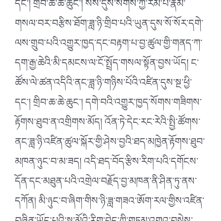
དང༌། གྲིབ་ཆ་ཆེ་ཆུང༌། སོས་དུས་སོགས་ཀྱི་རིམ་པ་རྣམ་
གསལ་བར་བརྩིས་ཐོག་ཟླ་ཉི་གྲིབ་པའི་ཡུན་དུས་སོ་སོར་དགེ་
ལས་གྲུབ་པའི་འགྱུར་ཁྱད་དང་བརྟག་པ་བྱ་ཚུལ་གྱི་གནད་ཀ་
དག་རྒྱ་ཆེའི་མི་དམངས་ལ་ངོ་སྤྲོད་གསལ་སྟོན་བྱས་ཡོད། ང་
ཚོས་ལེ་ཚན་འདིའི་ནང་ཟླ་ཉི་གཉིས་པོའི་འཛིན་དུས་སྔ་ཕྱི་
དང༌། གྲིབ་ཆ་ཆེ་ཆུང༌། དགེ་བའི་འགྱུར་ཁྱད་སོགས་གཟིགས་
རྟོགས་ཐུབ་ན་འགྲིགས་མོད། འོན་ཏེ་དེང་རང་རེའི་སྤྱི་ཚོགས་
ནང་ཟླ་ཉི་འཛིན་ཚུལ་སྐོར་གྱི་ཤེས་བྱའི་ཐད་མཁྱེན་རྟོགས་ཐུབ་
མཁན་ཉུང་བ་མ་ཟད། འདི་ཐད་བོད་རྩིས་རིག་པའི་དགོངས་
དོན་དང་མཐུན་པའི་འགྲེལ་བརྗོད་བྱ་མཁན་ནི་ཤིན་ཏུ་ནས་
དཀོན། མི་ཉུང་བ་ཞིག་གིས་ཉི་ཟླ་གཟའ་ཨོག་རལ་གྱིས་འཛིན་