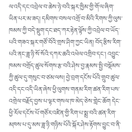
ལ་འདི་དང་འབྲེལ་བ་ཆེས་ཉེ་བའི་སྐར་ཁྱིམ་གྱི་གོ་ལ་ཞིག་
ཡིན་པར་མ་ཟད། དམིགས་བསལ་འགྲོ་བ་མིའི་རིགས་ཀྱི་ལུས་
ཁམས་ཀྱི་བདེ་སྡུག་དང་ཐད་ཀར་རྟེན་ལྟོས་ཀྱི་འབྲེལ་བ་ཡོད་
པའི་གཟའ་སྐར་གཙོ་བོའི་གྲས་ཤིག་ཀྱང་ཡིན། བོད་རྩིས་རིག་
པའི་ནང་ཟླ་ཉི་སོ་སོའི་དཀར་ཆའི་འཕེལ་འགྲིབ་དང༌། འབྱུང་
ཁམས་བགྲོད་ཚུལ་སོགས་རྩ་བའི་ཤེས་བྱ་རྣམས་སྤྱི་བསྡོམས་
ཀྱི་ཚུལ་དུ་གསུང་བ་ཙམ་ལས། བྱེ་བྲག་དངོས་པོའི་གྲུབ་ཚུལ་
འདི་དང་འདི་ཡིན་ཞེས་ཕྱི་ལུགས་གནམ་རིག་ཚན་རིག་པས་
འགྲེལ་བརྗོད་བྱས་པ་ལྟར་གསལ་ཁ་མེད་ཅེས་གླེང་ཆོག དེང་
ཕྱི་རོལ་དངོས་པོ་གཙོར་འཛིན་གྱི་རིག་པ་སྨྲ་བའི་ཚན་རིག་
མཁས་པ་དུ་མས་ཟླ་ཉི་གཉིས་པོའི་སྐོར་ཤེས་རྟོགས་བྱུང་བ་ནི་