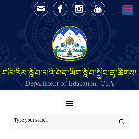
Skip to main content
གཞི་རིམ་སློབ་མའི་བོད་ཡིག་སློབ་སྦྱོང་དྲྭ་ཚིགས།
Department of Education, CTA