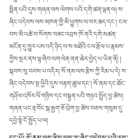
སྨིན་པའི་དུས་གཞན་ལས་ལེགས་པའི་དགེ་ཚན་ལྡན་ལ། ས་
ཞིང་འདེབས་ལས་མཁན་གྱི་མི་ཕྱུགས་ལ་བར་ཆད་དང༌། ངལ་
བས་མི་འཚེ་བ་སོགས་བཟང་འབྲས་ཁོ་ནའི་དགེ་མཚན་
མངོན་དུ་གྱུར་པས་འདི་ཉིད་ལ་ས་མཐོའི་ངལ་རྩོལ་པ་རྣམས་
ཀྱིས་སྔར་ནས་ལྟ་ཞིབ་ལག་ལེན་ནན་ཆེར་བྱེད་པ་ཡིན་ནོ། །
སྐབས་སུ་བབས་པ་འདིར། སོ་ནམ་ལས་རྩིས་ཀྱི་རིམ་པ་དེ། ས་
ཞིང་འདེབས་སྔ་ཕྱིའི་དུས་བརྟག་ཚུལ་དང༌། སོ་ནམ་དང་ཐོང་
གཤོལ་འཁོར་ལོ་གཉིས་དང་བསྟུན་པའི་གཉའ་སྤྲོད་བྱ་ཚེས།
གཞན་ཡང་རྟ་བོང་སྒ་རྒྱག་ཅོ་བྲེག་བྱ་ཚེས་བཅས་གསུམ་དུ་
དབྱེ་སྟེ་ངོ་སྤྲོད་པ་ལ།