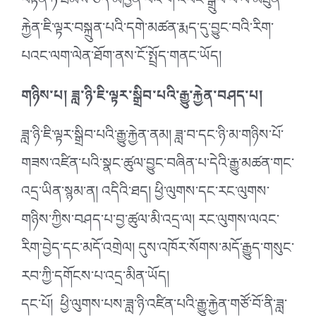
བརྟེན་ཏེ་ཐམས་ཅད་མཁྱེན་པའི་གོ་འཕང་སྒྲུབ་པ་ལ་མཐུན་
རྐྱེན་ཇི་ལྟར་བསྐྲུན་པའི་དགེ་མཚན་རྨད་དུ་བྱུང་བའི་རིག་
པའང་ལག་ལེན་ཐོག་ནས་ངོ་སྤྲོད་གནང་ཡོད།
གཉིས་པ། ཟླ་ཉི་ཇི་ལྟར་སྒྲིབ་པའི་རྒྱུ་རྐྱེན་བཤད་པ།
ཟླ་ཉི་ཇི་ལྟར་སྒྲིབ་པའི་རྒྱུ་རྐྱེན་ནམ། ཟླ་བ་དང་ཉི་མ་གཉིས་པོ་
གཟས་འཛིན་པའི་སྣང་ཚུལ་བྱུང་བཞིན་པ་དེའི་རྒྱུ་མཚན་གང་
འདྲ་ཡིན་སྙམ་ན། འདིའི་ཐད། ཕྱི་ལུགས་དང་རང་ལུགས་
གཉིས་ཀྱིས་བཤད་པ་བྱ་ཚུལ་མི་འདྲ་ལ། རང་ལུགས་ལའང་
རིག་བྱེད་དང་མདོ་འགྲེལ། དུས་འཁོར་སོགས་མདོ་རྒྱུད་གསུང་
རབ་ཀྱི་དགོངས་པ་འདྲ་མིན་ཡོད།
དང་པོ། ཕྱི་ལུགས་པས་ཟླ་ཉི་འཛིན་པའི་རྒྱུ་རྐྱེན་གཙོ་བོ་ནི་ཟླ་