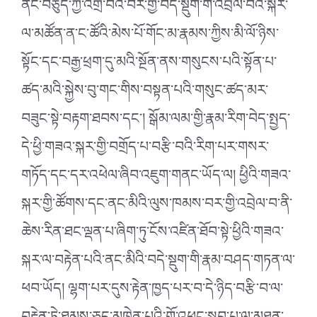
ནང་བཅུད་ཀྱི་འགྲོ་བའི་བར་གྱི་བདེ་སྡུག་གི་འབྲེལ་བའི་སྐོར་
ལ་མཚོན་ན་ང་ཚོའི་མེས་པོ་གོང་མ་རྣམས་ཀྱིས་མི་ལོ་ཉིས་
སྟོང་དང་བརྒྱ་ཕྲག་དུ་མའི་སྔོན་ནས་གསུངས་པའི་སྟོན་པ་
ཚད་མའི་སྐྱེས་བུ་གང་གིས་བསྟན་པའི་གསུང་ཚད་མར་
བཟུང་སྟེ་བརྟག་ཐབས་དང༌། སྒོམ་ལམ་གྱི་རྣམ་རིག་བེད་སྤྱད་
དེ་ཕྱི་གཟའ་སྐར་གྱི་བགྲོད་པ་བརྩི་བའི་རིག་པར་གསར་
གཏོད་དང་དར་འཕེལ་ཞིབ་འཇུག་གནང་ཡོད་ལ། ཕྱིའི་གཟའ་
སྐར་གྱི་ཚོགས་དང་ནང་མིའི་ལུས་ཁམས་བར་གྱི་འབྲེལ་བ་ནི་
ཆེས་རིན་ཐང་ལྡན་པ་ཞིག་ཏུ་ངོས་འཛིན་ཐོབ་སྟེ་ཕྱིའི་གཟའ་
སྐར་ལ་བརྟེན་པའི་ནང་མིའི་བདེ་སྡུག་གི་རྣམ་བཤད་གཏན་ལ་
ཕབ་ཡོད། ལྷག་པར་དུས་རྟེན་ཁྱད་པར་བ་དེ་ཉིད་བརྩི་བ་ལ་