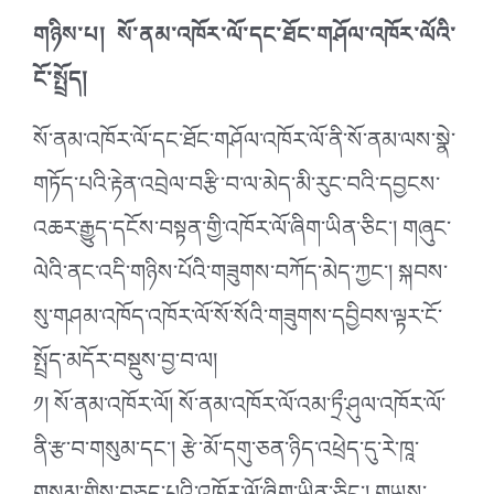
གཉིས་པ། སོ་ནམ་འཁོར་ལོ་དང་ཐོང་གཤོལ་འཁོར་ལོའི་
ངོ་སྤྲོད།
སོ་ནམ་འཁོར་ལོ་དང་ཐོང་གཤོལ་འཁོར་ལོ་ནི་སོ་ནམ་ལས་སྣེ་
གཏོད་པའི་རྟེན་འབྲེལ་བརྩི་བ་ལ་མེད་མི་རུང་བའི་དབྱངས་
འཆར་རྒྱུད་དངོས་བསྟན་གྱི་འཁོར་ལོ་ཞིག་ཡིན་ཅིང༌། གཞུང་
ལེའི་ནང་འདི་གཉིས་པོའི་གཟུགས་བཀོད་མེད་ཀྱང༌། སྐབས་
སུ་གཤམ་འཁོད་འཁོར་ལོ་སོ་སོའི་གཟུགས་དབྱིབས་ལྟར་ངོ་
སྤྲོད་མདོར་བསྡུས་བྱ་བ་ལ།
༡། སོ་ནམ་འཁོར་ལོ། སོ་ནམ་འཁོར་ལོ་འམ་ཏྲྀ་ཤུལ་འཁོར་ལོ་
ནི་རྩ་བ་གསུམ་དང༌། རྩེ་མོ་དགུ་ཅན་ཉིད་འཕྲེད་དུ་རེ་ཁཱ་