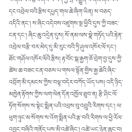
སོ་ནམ་ལས་རྩིས་ཞེས་པ་བོད་ཀྱི་སྲོལ་རྒྱུན་སོ་ནམ་ཞིང་ལས་
དང་འབྲེལ་བའི་རྩིས་དཔྱད་གལ་ཆེ་ཞིག་ཡིན། ས་བཅད་
འདིའི་ནང༌། ས་ཞིང་འདེབས་འཛུགས་སྔ་ཕྱིའི་དུས་ཀྱི་བཟང་
ངན་དང༌། ཞིང་ཆུ་འདྲེན་དུས། སོ་ནམ་ལས་སྣེ་གཏོད་པའི་རྟེན་
འབྲེལ་བརྩི་བར་མེད་དུ་མི་རུང་བའི་ཏྲི་ཤུལ་འཁོར་ལོ་དང༌།
ཐོང་གཤོལ་འཁོར་ལོའི་རྩིས། རྟ་བོང་སྒ་རྒྱག་ཅོ་བྲེག་བྱ་དུས་ཀྱི་
ཚེས་ཆ་བཟང་ངན་བཅས་པ་གསལ་སྟོན་གྱིས་རྒྱ་ཆེའི་ཞིང་
འབྲོག་མི་དམངས་ཀྱིས་བལྟ་བདེར་བཀོད་ཡོད་པས། འདི་ཉིད་
མཁྱེན་རྟོགས་ཀྱིས་ལག་ལེན་དོན་འཁྱོལ་ཐུབ་ན། རྩི་ཤིང་ལོ་
ཏོག་སོགས་ས་སྟེང་སྨིན་པའི་འབྲས་བུ་འབྲུའི་རིགས་དང༌། ལ་
ཕུག་ཉུང་མ་སོགས་ས་འོག་སྨིན་པའི་རྩ་བའི་རིགས་ལ་ཕྱི་རོལ་
འབྱུང་བཞིའི་གནོད་པས་མི་འཚེ་ཞིང༌། འཚེ་ཡང་ཉེན་ཆུང་བ།