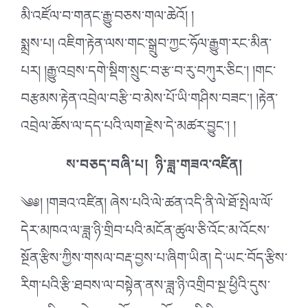
མི་འཛོལ་བ་གནང་རྒྱུ་བཅས་གལ་ཆེའོ། །
སྨྲས་པ། འཇིག་རྟེན་ལས་གང་སྒྲུབ་ཀྱང་ཧོལ་རྒྱུག་རང་མིན་
པར། །རྒྱུ་འབྲས་དགེ་སྡིག་སྲུང་བ་རྩ་བ་རུ་བཀུར་ཅིང༌། །གང་
བརྩམས་རྟེན་འབྲེལ་བརྩི་བ་མེས་པོ་ཡི་གཤིས་བཟང༌། །རྟེན་
འབྲེལ་ཆོས་ལ་དད་པའི་ལག་རྗེས་དེ་མཚར་བྱུང༌། །
ས་བཅད་བཞི་པ། ཉི་ཟླ་གཟའ་འཛིན།
༄༅། །གཟའ་འཛིན། ཞེས་པའི་ལེ་ཚན་འདི་ནི་ལེ་ཐོ་སྤེལ་ལོ་
དེར་མཁའ་ལ་ཟླ་ཉི་གྲིབ་པའི་མངོན་ཚུལ་ཅི་འོང་མ་འོངས་
སྔོན་རྩིས་ཀྱིས་གསལ་བརྡ་བྱས་པ་ཞིག་ཡིན། དེ་ཡང་བོད་རྩིས་
རིག་པའི་རྩི་ཐབས་ལ་བསྟེན་ནས་ཟླ་ཉི་འགྲིབ་སྔ་ཕྱིའི་དུས་