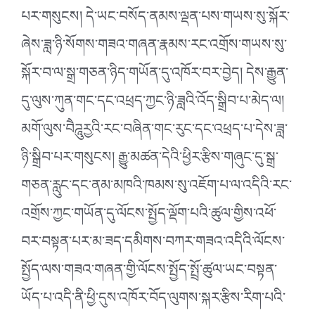
པར་གསུངས། དེ་ཡང་བསོད་ནམས་ལྡན་པས་གཡས་སུ་སྐོར་
ཞེས་ཟླ་ཉི་སོགས་གཟའ་གཞན་རྣམས་རང་འགྲོས་གཡས་སུ་
སྐོར་བ་ལ་སྒྲ་གཅན་ཉིད་གཡོན་དུ་འཁོར་བར་བྱེད། དེས་རྒྱུན་
དུ་ལུས་ཀུན་གང་དང་འཕྲད་ཀྱང་ཉི་ཟླའི་འོད་སྒྲིབ་པ་མེད་ལ།
མགོ་ལུས་བཻཌཱུརྱའི་རང་བཞིན་གང་རུང་དང་འཕྲད་པ་དེས་ཟླ་
ཉི་སྒྲིབ་པར་གསུངས། རྒྱུ་མཚན་དེའི་ཕྱིར་རྩིས་གཞུང་དུ་སྒྲ་
གཅན་རླུང་དང་ནམ་མཁའི་ཁམས་སུ་འཇོག་པ་ལ་འདིའི་རང་
འགྲོས་ཀྱང་གཡོན་དུ་ལོངས་སྤྱོད་ལྡོག་པའི་ཚུལ་གྱིས་འཕོ་
བར་བསྟན་པར་མ་ཟད་དམིགས་བཀར་གཟའ་འདིའི་ལོངས་
སྤྱོད་ལས་གཟའ་གཞན་གྱི་ལོངས་སྤྱོད་སྤྲོ་ཚུལ་ཡང་བསྟན་
ཡོད་པ་འདི་ནི་ཕྱི་དུས་འཁོར་བོད་ལུགས་སྐར་རྩིས་རིག་པའི་