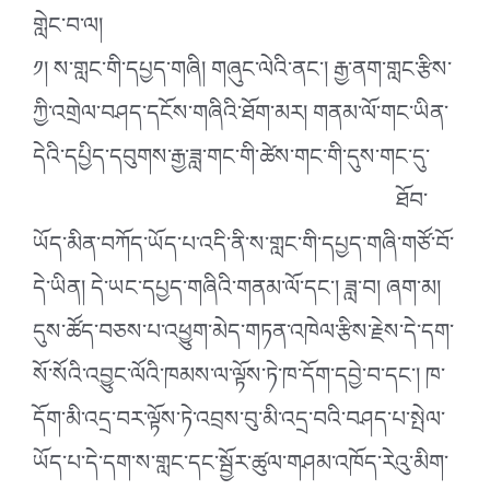
གླེང་བ་ལ།
༡། ས་གླང་གི་དཔྱད་གཞི། གཞུང་ལེའི་ནང༌། རྒྱ་ནག་གླང་རྩིས་
ཀྱི་འགྲེལ་བཤད་དངོས་གཞིའི་ཐོག་མར། གནམ་ལོ་གང་ཡིན་
དེའི་དཔྱིད་དབུགས་རྒྱ་ཟླ་གང་གི
་ཚེས་གང་གི་དུས་གང་དུ་
ཐོབ་
ཡོད་མིན་བཀོད་ཡོད་པ་འདི་ནི་ས་གླང་གི་དཔྱད་གཞི་གཙོ་བོ་
དེ་ཡིན། དེ་ཡང་དཔྱད་གཞིའི་གནམ་ལོ་དང༌། ཟླ་བ། ཞག་མ།
དུས་ཚོད་བཅས་པ་འཕྱུག་མེད་གཏན་འཁེལ་རྩིས་རྗེས་དེ་དག་
སོ་སོའི་འབྱུང་ལོའི་ཁམས་ལ་ལྟོས་ཏེ་ཁ་དོག་དབྱེ་བ་དང༌། ཁ་
དོག་མི་འདྲ་བར་ལྟོས་ཏེ་འབྲས་བུ་མི་འདྲ་བའི་བཤད་པ་སྤེལ་
ཡོད་པ་དེ་དག་ས་གླང་དང་སྦྱོར་ཚུལ་གཤམ་འཁོད་རེའུ་མིག་