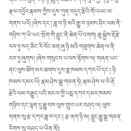
ནམ་ཡང་མུན་པ་ཉིད། །ཐུན་མཚམས་དེ་ནི་ལུས་ཀྱི་དབུས་སུ་
རྣལ་འབྱོར་རྣམས་ཀྱིས་དུས་ཀུན་བདུད་རྩིའི་གོ་འཕང་ལ་
གནས་པའོ། །ཞེས་དང༌། ཟླ་བ་ཉི་མའི་རྒྱུ་བ་ཉམས་ཤིང་ལམ་ནི་
གཉིས་ཀ་ཡི་ཡང་སྲོག་གི་རླུང་ནི་ཆེན་པོ་འགག། ཆུ་སྐྱེས་རྡོ་རྗེ་
རབ་ཏུ་སད་ཅིང་རི་བོང་ཅན་ཞུ་ཉི་མའི་གཟུགས་ཆེན་ལ་ནི་
རབ་ཏུ་ཞུགས། །ཞེས་གསུངས་པ་ལས་རྟོགས་ལ། གཞན་ཡང་
ནང་ལུས་ཐོག་མར་ཆགས་དུས་ཟླ་ཁམས་དཀར་པོ་དང༌། ཉི་
ཁམས་དམར་པོ། རྣམ་ཤེས་སྒྲ་གཅན་ཏེ། རྣམ་ཤེས་ཕ་ཡི་རྡོ་
རྗེའི་ལམ་བརྒྱུད་པའི་མངལ་གྱི་པདྨ་དཀར་དམར་ཁམས་
གཉིས་དང་ལྷན་དུ་རྒྱུ་བས་ལུས་གྲུབ་པར་བཤད་ལ། ལུས་
གནས་སུ་རྩ་དཀར་ཟླ་བ་དང༌། རྩ་ནག་ཉི་མ། རླུང་རྒྱུ་སྒྲ་གཅན་
རིགས་སུ་བཤད་པ་ཡིན་ནོ།།