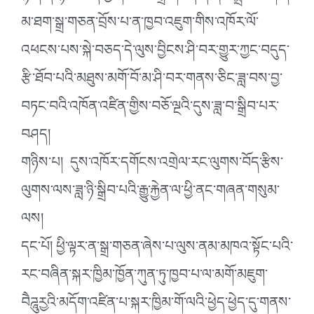
མ་ཐག་སྒྲ་གཅན་བྲོས་པ་ན་ཁྱབ་འཇུག་གིས་འཁོར་ལོ་
འཕངས་པས་སྐེ་བཅད་དེ་ལུས་བྱིངས་ཤི་བར་གྱུར་ཀྱང་བདུད་
རྩི་ཐོབ་པའི་མཐུས་མགོ་བོ་མ་ཤི་བར་གནས་ཅིང་ཟླ་བས་བྱ་
བཏང་བའི་འཁོན་འཛིན་གྱིས་བཅོ་ལྔའི་དུས་ཟླ་བ་སྒྲིབ་པར་
བཤད།
གཉིས་པ། དུས་འཁོར་དགོངས་འགྲེལ་རང་ལུགས་བོད་རྩིས་
ལུགས་ལས་ཟླ་ཉི་སྒྲིབ་པའི་རྒྱུ་རྐྱེན་ལ་ཕྱི་ནང་གཞན་གསུམ་
ལས།
དང་པོ། ཕྱི་ལྟར་ན་སྒྲ་གཅན་ཞེས་པ་ལུས་ནམ་མཁའ་སྟོང་པའི་
རང་བཞིན་སྐར་ཁྱིམ་ཁྱོན་ཀུན་ཏུ་ཁྱབ་པ་ལ་མགོ་མཇུག་
བཻཌཱུརྱའི་མདོག་འཛིན་པ་སྐར་ཁྱིམ་གོ་ལའི་ཕྱེད་ཕྱེད་དུ་གནས་