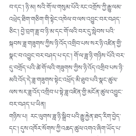
བ་དང༌། ཉི་མ། སའི་གོ་ལ་གསུམ་པོའི་རང་འགྲོས་ཀྱི་རྒྱུ་ལམ་
འཕྲེད་ཐིག་གཅིག་གི་སྟེང་འཁེལ་བ་ལས་འབྱུང་བར་བཤད་
ཅིང༌། བྱེ་བྲག་ཟླ་བ་ཉི་མ་དང་གོ་ལའི་བར་དུ་སླེབས་པའི་
སྐབས་ཟླ་གཟུགས་ཀྱིས་ཉི་འོད་འགྲིབ་པས་སར་ཉི་འཛིན་གྱི་
སྣང་བ་འབྱུང་བར་བཤད་པ་དང༌། གོ་ལ་ཟླ་ཉི་གཉིས་པོའི་བར་
དུ་བགྲོད་པའི་ཚེ་གོ་ལའི་གཟུགས་ཀྱིས་ཉི་འོད་འགྲིབ་པས་ཉི་
མའི་འོད་དེ་ཟླ་གཟུགས་སྟེང་འཕྲོད་མི་ཐུབ་པའི་སྣང་ཚུལ་
ལས་སར་ཟླ་འོད་འགྲིབ་པ་སྟེ་ཟླ་འཛིན་གྱི་མངོན་ཚུལ་འབྱུང་
བར་བཤད་པ་ཡིན།
གཉིས་པ། རང་ལུགས་ཟླ་ཉི་སྒྲིབ་པའི་རྒྱུ་རྐྱེན་ཐད་རིག་བྱེད་
དང༌། དུས་འཁོར་སོགས་ཀྱི་འཆད་ཚུལ་འགའ་ཞིག་ཡོད་པ་