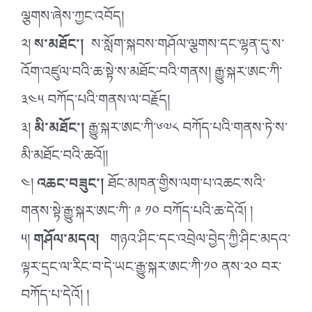
ལྕགས་ཞེས་ཀྱང་འབོད།
༢།
ས་མཐོང༌།
ས་སློག་སྐབས་གཤོལ་ལྕགས་དང་ལྷན་དུ་ས་
འོག་འཛུལ་བའི་ཆ་སྟེ་ས་མཐོང་བའི་གནས། རྒྱུ་སྐར་ཨང་ཀི་
༣༤༥ བཀོད་པའི་གནས་ལ་བརྗོད།
༣།
མི་མཐོང༌།
རྒྱུ་སྐར་ཨང་ཀི་༦༧༨ བཀོད་པའི་གནས་ཏེ་ས་
མི་མཐོང་བའི་ཆའོ།།
༤།
འཆང་བཟུང༌།
ཐོང་མཁན་གྱིས་ལག་པ་འཆང་སའི་
གནས་སྟེ་རྒྱུ་སྐར་ཨང་ཀི་ ༩ ༡༠ བཀོད་པའི་ཆ་དེའོ། །
༥།
གཤོལ་མདའ།
གཉའ་ཤིང་དང་འབྲེལ་བྱེད་ཀྱི་ཤིང་མདའ་
ལྟར་དྲང་ལ་རིང་བ་དེ་ཡང་རྒྱུ་སྐར་ཨང་ཀི་༡༠ ནས་༢༠ བར་
བཀོད་པ་དེའོ། །