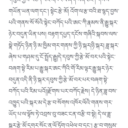
གསུམ་གྱིས་བཅད་པའི་འཁོར་ལོ་ཞིག་ཡིན་ཅིང༌། གཡས་
གཡོན་ཡན་ལག་དང༌། སྟེང་རྩེ་མོ། འོག་ལ་རྩ་བའི་ཐ་སྙད་བྱས་
པའི་གནས་སོ་སོའི་སྟེང་བཀོད་པའི་ཨང་ཀི་རྣམས་ནི་རྒྱུ་སྐར་
ཉེར་བདུན་ཡིན་པས། བརྟག་དཔྱད་དངོས་གཞིའི་སྐབས་ལས་
སྣེ་གཏོད་ཉིན་ཉི་མ་ཁྱིམ་གར་གནས་ཀྱི་ཉི་སྐར།ཉི་སྐར། ཟླ་སྐར་
ཞེས་པ་གཤམ་དུ་ངོ་སྤྲོད་རྒྱུ།དེ་དབུས་ཀྱི་རྩེ་མོ་བར་པའི་སྟེང་
བཞག་སྟེ་རིམ་པ་རྒྱུ་སྐར་ཨང་ཀིའི་གོ་རིམ་ལྟར་རྒྱུ་སྐར་ཉེར་
བདུན་འདི་ནི་ཉི་སྐར་དབུས་ཀྱི་རྩེ་མོ་བར་པར་བཞག་སྟེ་
བཀོད་པའི་རིམ་པའོ།།རྫོགས་པར་བཀོད་རྗེས། དེ་ཉིན་ཟླ་བས་
འཁྱུད་པའི་སྐར་མ་དེ་རྩ་བ་སོགས་འཁོར་ལོའི་གནས་གར་
ཡོད་པ་ལ་ལྟོས་ཏེ་འབྲས་བུ་བཟང་ངན་བརྩི་བ་སྟེ། དེ་ལ་ཟླ་
སྐར་རྩེ་མོ་དགུར་སོང་ན་ལོ་ཏོག་འཕེལ་བ་དང༌། རྩ་བ་གསུམ་