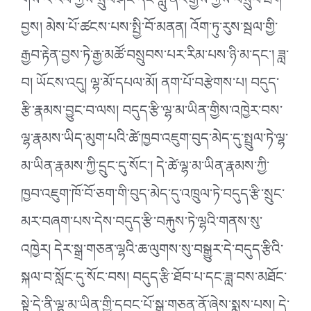
གིས་རི་རབ་ཀྱིས་སྲུབ་ཤིང་དང་ཀླུ་ནོར་རྒྱས་ཀྱིས་བསྲུབ་ཐག་
བྱས། མེས་པོ་ཚངས་པས་སྤྱི་བོ་མནན། འོག་ཏུ་རུས་སྦལ་གྱི་
རྒྱབ་རྟེན་བྱས་ཏེ་རྒྱ་མཚོ་བསྲུབས་པར་རིམ་པས་ཉི་མ་དང༌། ཟླ་
བ། ཡོངས་འདུ། ལྷ་མོ་དཔལ་མོ། ནག་པོ་བརྩེགས་པ། བདུད་
རྩི་རྣམས་བྱུང་བ་ལས། བདུད་རྩི་ལྷ་མ་ཡིན་གྱིས་འཁྱེར་བས་
ལྷ་རྣམས་ཡིད་མུག་པའི་ཚེ་ཁྱབ་འཇུག་བུད་མེད་དུ་སྤྲུལ་ཏེ་ལྷ་
མ་ཡིན་རྣམས་ཀྱི་དྲུང་དུ་སོང༌། དེ་ཚེ་ལྷ་མ་ཡིན་རྣམས་ཀྱི་
ཁྱབ་འཇུག་ཁོ་བོ་ཅག་གི་བུད་མེད་དུ་འཁྲུལ་ཏེ་བདུད་རྩི་སྲུང་
མར་བཞག་པས་དེས་བདུད་རྩི་བརྐུས་ཏེ་ལྷའི་གནས་སུ་
འཁྱེར། དེར་སྒྲ་གཅན་ལྷའི་ཆ་ལུགས་སུ་བསྒྱུར་དེ་བདུད་རྩིའི་
སྐལ་བ་སློང་དུ་སོང་བས། བདུད་རྩི་ཐོབ་པ་དང་ཟླ་བས་མཐོང་
སྟེ་དེ་ནི་ལྷ་མ་ཡིན་གྱི་དབང་པོ་སྒྲ་གཅན་ནོ་ཞེས་སྨྲས་པས། དེ་