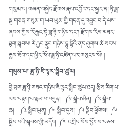
གསུམ་པ། གཞན་བསྐྱེད་རྫོགས་རྣལ་འབྱོར་དང་སྦྱར་ན། ཉི་ཟླ་
སྒྲ་གཅན་གསུམ་ག་ཡབ་ཡུམ་གྱི་གདན་དུ་འབྱུང་བ་དེ་ལས་
ཞབས་ཀྱིས་རོ་རྐྱང་སྟེ་ཟླ་ཉི་གཉིས་དང༌། རྫོགས་རིམ་མཐར་
ཐུག་སྐབས། རོ་རྐྱང་རླུང་གཉིས་དྷུ་དྷིའི་ནང་ཞུགས་ཚེ་སངས་
རྒྱས་ཐོབ་དང་ཕྱིར་རོལ་ཟླ་ཉི་འཛིན་པར་གསུངས་སོ། །
གསུམ་པ། ཟླ་ཉི་ཇི་ལྟར་སྒྲིབ་ཚུལ།
བྱེ་བྲག་ཟླ་ཉི་གཟའ་གཉིས་ཇི་ལྟར་སྒྲིབ་ཚུལ་ཐད། རྩིས་རིག་པ་
ལས་བརྟག་པ་རྣམ་པ་བདུན། ༼༡ སྒྲིབ་མིན། ༼༢ སྒྲིབ་
ཆ། ༼༣ སྒྲིབ་ཡུན། ༼༤ སྒྲིབ་དུས། ༼༥ སྒྲིབ་ཕྱོགས། ༼༦
སྒྲིབ་པའི་སྐབས་ཀྱི་མདོག ༼༧ འགྲིབ་སོས་ཕྱོགས་བཅས་