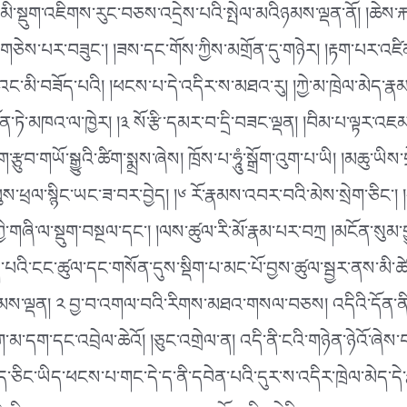
ྗེ་མི་སྡུག་འཇིགས་རུང་བཅས་འདྲེས་པའི་སྤེལ་མའིཉམས་ལྡན་ནོ། །ཆེས་ར
ཅེས་པར་བཟུང༌། །ཟས་དང་གོས་ཀྱིས་མགྲོན་དུ་གཉེར། །རྟག་པར་འཛིན་
ཟོད་པའི། །ཕངས་པ་དེ་འདིར་ས་མཐའ་རུ། །ཀྱེ་མ་ཁྲེལ་མེད་རྣམས་ཀྱིས
ཏོན་ཏེ་མཁའ་ལ་ཁྱེར། །༣ སོ་རྩི་དམར་བ་དྲི་བཟང་ལྡན། །བིམ་པ་ལྟར་འ
་རྩུབ་གཡོ་སྒྱུའི་ཚིག་སྨྲས་ཞེས། ཁྲོས་པ་ཧཱུཾ་སྒྲོག་འུག་པ་ཡི། །མཆུ་ཡ
།ལུས་ཕྲལ་སྙིང་ཡང་ཟ་བར་བྱེད། །༦ རོ་རྣམས་འབར་བའི་མེས་སྲེག་ཅིང༌
་གཞི་ལ་སྡུག་བསྔལ་དང༌། །ལས་ཚུལ་རི་མོ་རྣམ་པར་བཀྲ །མངོན་སུམ་གྱུ
ེད་པའི་ངང་ཚུལ་དང་གསོན་དུས་སྡིག་པ་མང་པོ་བྱས་ཚུལ་སྦྱར་ནས་མི་ཚེ་
ེའི་ཉམས་ལྡན། ༢ བྱ་བ་འགལ་བའི་རིགས་མཐའ་གསལ་བཅས། འདིའི་དོན་ན
་མ་དག་དང་འབྲེལ་ཆེའོ། །ཅུང་འགྲེལ་ན། འདི་ནི་ངའི་གཉེན་ཉེའོ་
་ཅིང་ཡིད་ཕངས་པ་གང་དེ་ད་ནི་དབེན་པའི་དུར་ས་འདིར་ཁྲེལ་མེད་དེ་