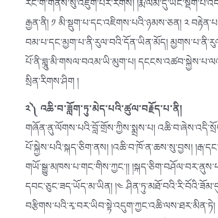
རང་གི་གནས་སུ་འཇུག་པར་རིགས། །རྨི་ལམ་དུ་ཡང་སྡིག་པ་འ
རྒྱན་ནི། ༡ མི་སྡུག་པ་དང་འཇིགས་པའི་ཉམས་ཅན། ༢ བརྟེན་པའ
བམ་པ་དང་མྱག་པ་ནི་རུལ་བའི་དོན་ཡིན་མོད། མྱགས་པ་ནི་རུལ
པོ་ནི་བླཱུ་མི་གསལ་བའམ་ཡི་མུག་པ། དངངས་འཚབ་སྐྱེས་པ་ལའང༌
སྲིན་རིགས་ཤིག །
༢༽ འཆི་བ་ཟློག་ཏུ་མེད་པའི་ཚུལ་བརྗོད་པ་ནི།
གཞོན་ནུ་ལོགས་པའི་བློ་གྲོས་ཀྱིས་སྨྲས་པ། འཆི་བ་ཞེས་འདི
པོ་སྐྱེས་པའི་སྐད་ཅིག་ནས། །འཆི་བ་ཁོ་ན་ཆས་སུ་བྱས། །རྒ་
གཡོ་སྒྱུ་མཁས་པ་གང་གིས་ཀྱང༌།། །སྐད་ཅིག་བཤོལ་བར་ནུས་པ་
དབང་ཅུང་ཟད་ཡོད་མ་ཡིན། །༤ ཤིན་ཏུ་མཐོ་བའི་རི་བོའི་ཟོམ
བརྩིགས་པའི་རྭ་བར་ཡིབ་སྟེ་འདུག་ཀྱང་འཆི་ལས་ཐར་མིན་ཏེ།