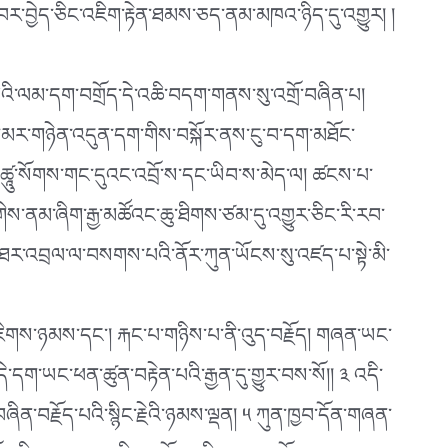
་ཐལ་བར་བྱེད་ཅིང་འཇིག་རྟེན་ཐམས་ཅད་ནམ་མཁའ་ཉིད་དུ་འགྱུར། །
་བའི་ལམ་དག་བགྲོད་དེ་འཆི་བདག་གནས་སུ་འགྲོ་བཞིན་པ།
ཐ་མར་གཉེན་འདུན་དག་གིས་བསྐོར་ནས་ངུ་བ་དག་མཐོང་
་མཚཱུ་སོགས་གང་དུའང་འབྲོ་ས་དང་ཡིབ་ས་མེད་ལ། ཚངས་པ་
གིས་ནམ་ཞིག་རྒྱ་མཚོའང་ཆུ་ཐིགས་ཙམ་དུ་འགྱུར་ཅིང་རི་རབ་
ི་མཐར་འབྲལ་ལ་བསགས་པའི་ནོར་ཀུན་ཡོངས་སུ་འཛད་པ་སྟེ་མི་
་འཇིགས་ཉམས་དང༌། རྐང་པ་གཉིས་པ་ནི་འུད་བརྗོད། གཞན་ཡང་
དག་ཡང་ཕན་ཚུན་བརྟེན་པའི་རྒྱན་དུ་གྱུར་བས་སོ།། ༣ འདི་
ན་བརྗོད་པའི་སྙིང་རྗེའི་ཉམས་ལྡན། ༥ ཀུན་ཁྱབ་དོན་གཞན་