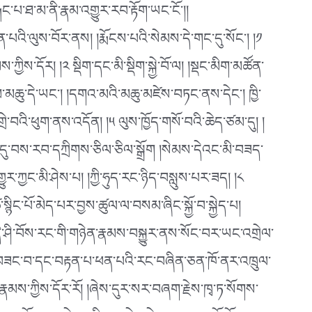
ྐང་པ་ཐ་མ་ནི་རྣམ་འགྱུར་རབ་རྟོག་ཡང་ངོ༌།།
པའི་ལུས་བོར་ནས། །རྨོངས་པའི་སེམས་དེ་གང་དུ་སོང༌། །༡
་དོར། །༢ སྡིག་དང་མི་སྡིག་སྐྱེ་བོ་ལ། །སྡང་མིག་མཚོན་
ཇམ་མཆུ་དེ་ཡང༌། །དགའ་མའི་མཆུ་མཛེས་བཏང་ནས་དེང༌། ཁྱི་
ིས་གྲེ་བའི་ཕུག་ནས་འདོན། །༥ ལུས་ཁྱོད་གསོ་བའི་ཆེད་ཙམ་དུ། །
། །དུ་བས་རབ་དཀྲིགས་ཅིལ་ཅིལ་སྒྲོག །སེམས་དེའང་མི་བཟད་
ར་ཀྱང་མི་ཤེས་པ། །ཀྱི་ཧུད་རང་ཉིད་བསླུས་པར་ཟད། །༨
སྙིང་པོ་མེད་པར་བྱས་ཚུལ་ལ་བསམ་ཞིང་སྐྱོ་བ་སྐྱེད་པ།
ི་ཤི་བོས་རང་གི་གཉེན་རྣམས་བསྐྱུར་ནས་སོང་བར་ཡང་འགྲེལ་
ཞེས་བཟང་བ་དང་བརྟན་པ་ཕན་པའི་རང་བཞིན་ཅན་ཁོ་ནར་འཁྲུལ་
རྣམས་ཀྱིས་དོར་རོ། །ཞེས་དུར་སར་བཞག་རྗེས་ཁྭ་ཏ་སོགས་