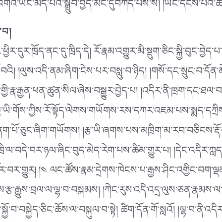
འགའ་ཡང་མེད་པའི་སྒྲུབ་བྱེད་མང་དུབཀོད་པས་སོ། །ཡང་དངོས་པོའི་ཆོ
་བ།
ར་དུར་ཁྲོད་ནང་དུ་ཁྲིད་དེ། རོ་རྣམ་འགྱུར་མི་སྡུག་ཅིང་སྐྱི་བུང་བྱེད་པ
ོ་བའི། །ལུས་འདི་ནམ་ཞིག་ངེས་པར་བསླུ་བ་ཉིད། །གསོ་དང་སྲུང་བ་དོ
ི་རྣ་རྒྱན་ཕན་ཚུན་སིལ་ཞེས་བསྒྱུར་བྱེད་པ། །འདིར་ནི་ཁྲག་དང་ཐལ་བས
ལྷ་ཡི་གོས་ཀྱིས་རོ་སྟོད་ལེགས་གཡོགས་རས་དཀར་འཇམ་པས་སྨད་དཀྲིས
ག་ནག་པོ་ཅུང་ཞིག་གཡོགས། །རྩ་ཡི་ཞགས་པས་མཁྲིག་མ་རབ་བཅིངས་རྡོ
ི་ལ་བདེ་བར་ཉལ་ཞིང་བུད་མེད་རེག་པས་ཚིམ་གྱུར་པ། །དེང་འདིར་ཀླད
ར་བར་གྱུར། །༤ ལང་ཚོས་རྣམ་དྲེགས་ཁེངས་པ་རྒྱས་ཤིང་འགྱིང་བག་ལྡ
ས་རྩ་རྒྱུས་བྲལ་ལ་ལྷ་བ་བསྐམས། །ཀེང་རུས་འདི་འདྲ་ལུས་ཅན་རྣམས་ལ་ས
སྐྱོ་བ་བསྐྱེད་ཅིང་ཆོས་ལ་བསྐུལ་བ་སྟེ། ཚིག་དོན་གོ་སླའོ། །ལྷ་བ་ནི་འདི