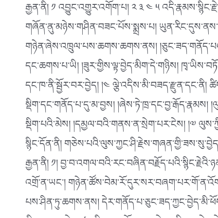
རྒྱན་ནི། ༡ འབྱུང་འགྱུར་འགོག་པ། ༢ ༣ ༤ ༥ འདི་རྣམས་སྙིང་ར
གཞོན་ནུ་མཉེས་གཤིན་བཟང་པོས་སྨྲས་པ། ཡུན་རིང་དུས་ནས་ག
གཉེན་ཞེས་འཁྲུལ་པས་ཆགས་ཆགས་ནས། །ཅུང་ཟད་གནོད་པའང་མི་བ
དང་ཆགས་པ་ཡི། །ཟུར་གྱིས་ལྟ་བྱེད་མིག་དེ་གཉིས། ཁྭ་ཡིས་བ
དང་ཁ་ནི་སྦྱོར་བར་བྱེད། །༤ ལྕེ་འདིས་མི་བཟད་རྫུན་དང་ནི། ཚིག
སྡིག་དང་གནོད་པ་དུ་མ་བྱས། །ཞེས་ཏེ་ཁྲ་དང་བྱ་རྒོད་རྣམས། 
སྡིག་པའི་མེས། །དམྱལ་བའི་གནས་ན་སྲེག་པར་ངེས། །༧ ལུས་ཀྱི
སྙིང་དོན་ནི། གཅེས་པའི་ལུས་ཀྱང་ཤི་རྗེས་གཞན་གྱི་ཟས་སུ་བྱ
རྒྱན་ནི། ༡། བྱ་བ་འགལ་བའི་རང་བཞིན་བརྗོད་པའི་སྙིང་རྗ
འགྲོ་ན་ཡང༌། གཉེན་ཚོས་བེམ་རོ་དུར་སར་བཞག་པར་གོ་ན་འོག
པས་ཤིན་ཏུ་ཆགས་ནས། དེར་གནོད་པ་ཅུང་ཟད་ཀྱང་བྱེད་མི་ཕོད