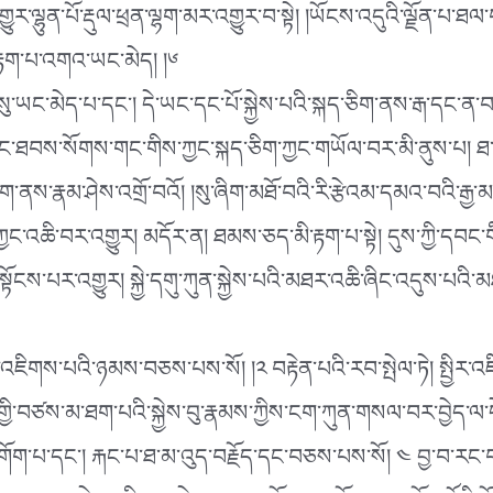
འགྱུར་ལྷུན་པོ་རྡུལ་ཕྲན་ལྷག་མར་འགྱུར་བ་སྟེ། །ཡོངས་འདུའི་ལྗོན་པ
རྟག་པ་འགའ་ཡང་མེད། །༦
སུ་ཡང་མེད་པ་དང༌། དེ་ཡང་དང་པོ་སྐྱེས་པའི་སྐད་ཅིག་ནས་རྒ་དང་ན
ར་དང་ཐབས་སོགས་གང་གིས་ཀྱང་སྐད་ཅིག་ཀྱང་གཡོལ་བར་མི་ནུས་པ། 
ནས་རྣམ་ཤེས་འགྲོ་བའོ། །སུ་ཞིག་མཐོ་བའི་རི་རྩེའམ་དམའ་བའི་རྒྱ
ཀྱང་འཆི་བར་འགྱུར། མདོར་ན། ཐམས་ཅད་མི་རྟག་པ་སྟེ། དུས་ཀྱི་དབང་
་སྟོངས་པར་འགྱུར། སྐྱེ་དགུ་ཀུན་སྐྱེས་པའི་མཐར་འཆི་ཞིང་འདུས་པའ
ང་འཇིགས་པའི་ཉམས་བཅས་པས་སོ། །༢ བརྟེན་པའི་རབ་སྤེལ་ཏེ། སྤྱིར
ྱི་བཙས་མ་ཐག་པའི་སྐྱེས་བུ་རྣམས་ཀྱིས་ངག་ཀུན་གསལ་བར་བྱེད་ལ་དེ་
ོག་པ་དང༌། རྐང་པ་ཐ་མ་འུད་བརྗོད་དང་བཅས་པས་སོ། ༤ བྱ་བ་རང་བཞི