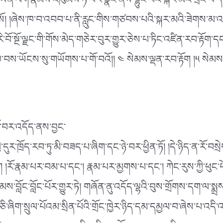
ཡན་ལག་རྣམས་འཁུམས་ཏེ་བར་སྣང་ནས་ལྷུང་བའི་སྐར་མའི་ཕྲེང་བ་དེ་
ས་སོ། །ཞེས་ཁ་བ་འབབ་པ་ནི་རླུང་གིས་གཙབས་པའི་སྐར་མའི་ཟེག
རི་བོ་སྔོ་ལྗང་གི་གོས་མེད་གཅེར་བུར་གྱུར་ཅེས་པ་ཏིང་འཛིན་རབ་རྟོ
་ཁ་བས་ཡོངས་སུ་གཡོགས་པ་གོ་བའོ།། ༤ སེམས་ལྡན་རབ་རྟོག །༥ སེམས་
ོ་བར་འདོད་ནས་བྱང་
དུར་ཁྲོད་རབ་ཏུ་མི་བཟད་པ་ཞིག་དང་ཉེ་བར་ཕྱིན་ཏོ། །དེ་ཉིད་ན་རོ་བསྲེག
མ་ནི་གྲག །རོ་རྣམ་པར་བམ་པ་དང༌། རྣམ་པར་མྱགས་པ་དང༌། ཀེང་རུས་ཀྱི་
མས་བློང་བློང་པོར་གྱུར་ཏེ། གཞོན་ནུ་འདོད་ལྷའི་བུས་གྲོགས་དག་ལ་སྨ
ི་ཞིག་སྲུལ་པོའམ་སྲིན་པོའི་གྲོང་ཁྱེར་ཉིད་དམ་དམྱལ་བ་ཞེས་པ་འདི་