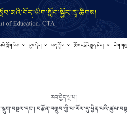
ློབ་མའི་བོད་ཡིག་སློབ་སྦྱོང་དྲྭ་ཚིགས།
t of Education, CTA
པའི་ཀློག་དེབ།
དུས་དེབ།
བརྡ་སྤྲོད།
རྩོམ་འབྲིའི་རྒྱུན་ཤེས།
ཡིག་གཟུ
རབ་བྱེད་ལྔ་པ།
་སྡུག་བསྔལ་དང༌། བརྩོན་འགྲུས་ཀྱི་ཕ་རོལ་དུ་ཕྱིན་པའི་ཚུལ་བས