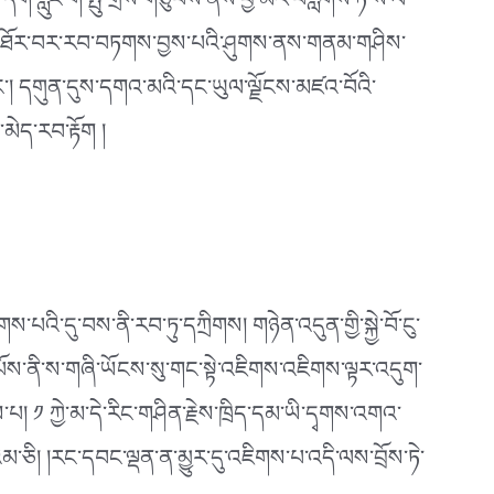
དག་རླུང་གི་སྤུ་གྲིས་གཙུབས་ནས་ཕྱེ་མར་བརླགས་ཏེ་ས་ལ་
ས་མ་འཐོར་བར་རབ་བཏགས་བྱས་པའི་ཤུགས་ནས་གནམ་གཤིས་
ག་དང༌། དགུན་དུས་དགའ་མའི་དང་ཡུལ་ལྗོངས་མཛའ་བོའི་
མེད་རབ་རྟོག །
ས་པའི་དུ་བས་ནི་རབ་ཏུ་དཀྲིགས། གཉེན་འདུན་གྱི་སྐྱེ་བོ་ངུ་
ཕུང་པོས་ནི་ས་གཞི་ཡོངས་སུ་གང་སྟེ་འཇིགས་འཇིགས་ལྟར་འདུག་
ྲས་པ། ༡ ཀྱེ་མ་དེ་རིང་གཤིན་རྗེས་ཁྲིད་དམ་ཡི་དྭགས་འགའ་
འམ་ཅི། །རང་དབང་ལྡན་ན་མྱུར་དུ་འཇིགས་པ་འདི་ལས་བྲོས་ཏེ་