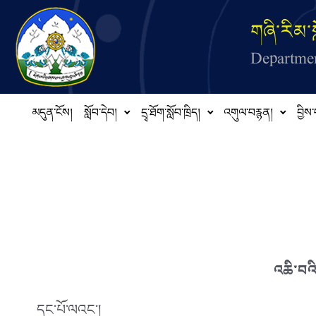
Skip to main content
གཞི་རིམ་ས
Departmen
མདུན་ངོས།
སློབ་དེབ།
དྲྭ་ཐོག་སློབ་ཁྲིད།
འགུལ་བརྙན།
བྱིས་
འཆི་བའི
དང་པོ་ལའང༌།