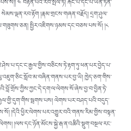
་པས་སོ།། ༤ བརྟེན་པའི་རབ་སྤེལ་ཏེ། རྐང་པ་དང་པོ་ཡོན་ཏན་
། སེམས་ལྡན་རབ་རྟོག །རྣམ་གྲངས་གཞན་བརྗོད། དྲག་ཤུལ་
མ་པ་གཟུགས་ཅན། སྤྱིར་འཇིགས་ཉམས་དང་བཅས་པས་སོ། །༨
མི་ཤེས་པ་དང་ང་རྒྱལ་གྱིས་བཅིངས་ཏེ་རྟག་ཏུ་ཕན་པར་བྱེད་པ་
་སུ་འཇུག་ཅིང་སློབ་མ་བཞིན་གནས་པར་བྱ་ཡི། ཁྱེད་ཅག་གིས་
ློ་གྲོས་ཀྱིས་ཀྱང་དེ་དག་ལ་ལེགས་སོ་ཞེས་བྱ་བ་བྱིན་ཏེ་
རྒྱལ་གྱི་དུག་གིས་སྦགས་པས། ལེགས་པར་བཤད་པའི་བདུད་
ེགས་སོ། །དེའི་ཕྱིར་ལེགས་པར་འགྱུར་བའི་གནས་རིམ་གྱིས་བསྟན་
ེགས། །ལས་དང་ཉོན་མོངས་སྐྱེ་རྒ་ན་འཆིའི་སྡུག་བསྔལ་རང་