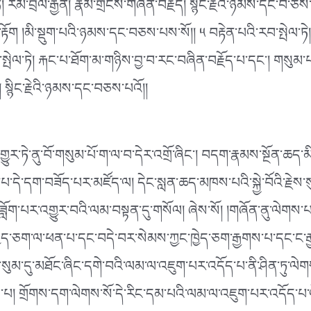
་ཏེ། རིམ་བྲལ་རྒྱན། རྣམ་གྲངས་གཞན་བརྗོད། སྙིང་རྗེའི་ཉམས་དང་བ་ཅས
ྟོག །མི་སྡུག་པའི་ཉམས་དང་བཅས་པས་སོ།། ༥ བརྟེན་པའི་རབ་སྤེལ་ཏེ
ྤེལ་ཏེ། རྐང་པ་ཐོག་མ་གཉིས་བྱ་བ་རང་བཞིན་བརྗོད་པ་དང༌། གསུ
 སྙིང་རྗེའི་ཉམས་དང་བཅས་པའོ།།
ར་གྱུར་ཏེ་ནུ་བོ་གསུམ་པོ་ག་ལ་བ་དེར་འགྲོ་ཞིང༌། བདག་རྣམས་སྔོན་ཆད་
་པ་དེ་དག་བཟོད་པར་མཛོད་ལ། དེང་སླན་ཆད་མཁས་པའི་སྐྱེ་བོའི་རྗེས
ོག་པར་འགྱུར་བའི་ལམ་བསྟན་དུ་གསོལ། ཞེས་སོ། །གཞོན་ནུ་ལེགས་པའི་བ
ཁྱེད་ཅག་ལ་ཕན་པ་དང་བདེ་བར་སེམས་ཀྱང་ཁྱེད་ཅག་རྒྱགས་པ་དང་ང་
བུ་མངོན་སུམ་དུ་མཐོང་ཞིང་དགེ་བའི་ལམ་ལ་འཇུག་པར་འདོད་པ་ནི་ཤིན་ཏུ་ལ
ྲས་པ། གྲོགས་དག་ལེགས་སོ་དེ་རིང་དམ་པའི་ལམ་ལ་འཇུག་པར་འདོད་པ་ལ