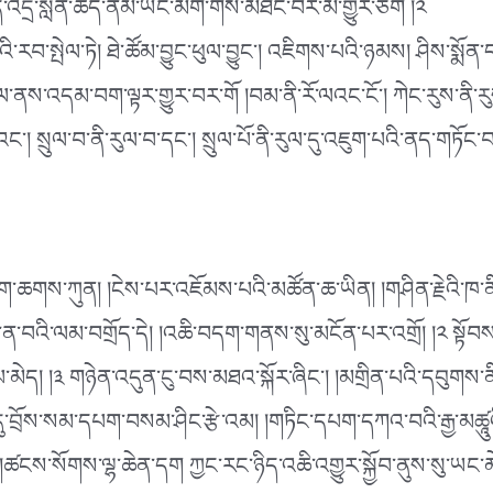
དི་འདྲ་སླན་ཆད་ནམ་ཡང་མིག་གིས་མཐོང་བར་མ་གྱུར་ཅིག །༢
ི་རབ་སྤེལ་ཏེ། ཐེ་ཚོམ་བྱུང་ཕུལ་བྱུང༌། འཇིགས་པའི་ཉམས། ཤིས་སྨོན
་ནས་འདམ་བག་ལྟར་གྱུར་བར་གོ །བམ་ནི་རོ་ལའང་ངོ༌། ཀེང་རུས་ནི་རུས
། སྲུལ་བ་ནི་རུལ་བ་དང༌། སྲུལ་པོ་ནི་རུལ་དུ་འཇུག་པའི་ནད་གཏོང་བའ
་སྲོག་ཆགས་ཀུན། །ངེས་པར་འཇོམས་པའི་མཚོན་ཆ་ཡིན། །གཤིན་རྗེའི་ཁ་
དང་ན་བའི་ལམ་བགྲོད་དེ། །འཆི་བདག་གནས་སུ་མངོན་པར་འགྲོ། །༢ སྟོབས
མེད། །༣ གཉེན་འདུན་ངུ་བས་མཐའ་སྐོར་ཞིང༌། །མགྲིན་པའི་དབུགས་ནི་
་དུ་བྲོས་སམ་དཔག་བསམ་ཤིང་རྩེ་འམ། །གཏིང་དཔག་དཀའ་བའི་རྒྱ་མཚཱ
 །ཚངས་སོགས་ལྷ་ཆེན་དག ཀྱང་རང་ཉིད་འཆི་འགྱུར་སྐྱོབ་ནུས་སུ་ཡང་མ