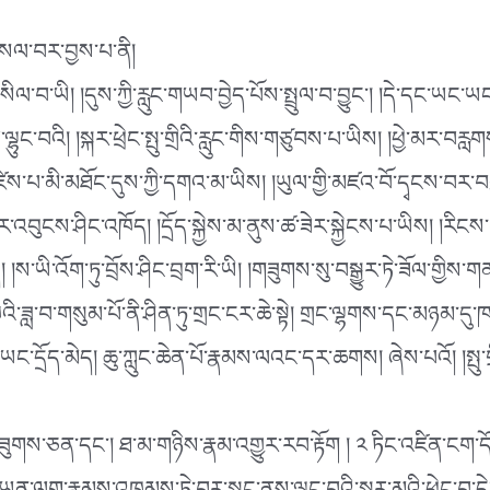
གསལ་བར་བྱས་པ་ནི།
ཏུ་བསིལ་བ་ཡི། །དུས་ཀྱི་རླུང་གཡབ་བྱེད་པོས་སྤྲུལ་བ་བྱུང༌། །དེ་ད
བའི། །སྐར་ཕྲེང་སྤུ་གྲིའི་རླུང་གིས་གཙུབས་པ་ཡིས། །ཕྱེ་མར་བརླག
མཛེས་པ་མི་མཐོང་དུས་ཀྱི་དགའ་མ་ཡིས། །ཡུལ་གྱི་མཛའ་བོ་དྭངས་བར་
བར་འབུངས་ཤིང་འཁོད། །དྲོད་སྐྱེས་མ་ནུས་ཚ་ཟེར་སྐྱེངས་པ་ཡིས། །རིངས
ེ། །ས་ཡི་འོག་ཏུ་བྲོས་ཤིང་བྲག་རི་ཡི། །གཟུགས་སུ་བསྒྱུར་ཏེ་ཟོལ་གྱིས
ཁའི་ཟླ་བ་གསུམ་པོ་ནི་ཤིན་ཏུ་གྲང་ངར་ཆེ་སྟེ། གྲང་ལྷགས་དང་མཉམ་ད
མེད། ཆུ་ཀླུང་ཆེན་པོ་རྣམས་ལའང་དར་ཆགས། ཞེས་པའོ། །སྤུ་གྲིའི་རླུང
གཟུགས་ཅན་དང༌། ཐ་མ་གཉིས་རྣམ་འགྱུར་རབ་རྟོག ། ༢ ཏིང་འཛིན་ངག་ད