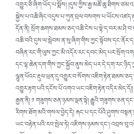
འགྱུར་ཅི་ཞིག་ཡོད་པ་སྨོས། །དུས་ཀྱིས་རྒྱ་མཚོ་ཆུ་ཐིགས་ཙམ་
སྐྱེས་པ་འཆི་ཞིང་འདུས་པ་ཀུན་བྲལ་བསགས་པ་ཡོངས་འཛད་
དོན་ནི། སྲོག་ཆགས་ཐམས་ཅད་འཆི་ངེས་པ་སྟེ་ད་བར་མ་ཤི་བ་
འཆི་བའི་དུས་ལ་སླེབས་ན་སུ་ཞིག་གིས་ཀྱང་སྟོབས་དང་ནོ
བཞིན་རང་གི་ལུས་ཀྱང་མི་འདོར་རང་དབང་མེད་པར་སྲོག་འགག་
དང་ལྷ་ཆེན་དག་གིས་ཀྱང་སྐྱོབ་ནུས་མེད་པར་དེ་དག་རང་ཉིད་
ལྷུན་པོའང་རྡུལ་ཕྲན་དུ་འགྱུར་བ་སོགས་འཇིག་རྟེན་ཐམས་ཅད
འགྱུར་རྟག་པའི་དངོས་པོ་འགའ་ཡང་འཇིག་རྟེན་འདིར་མེད་དོ།།
རྒྱན་ནི། ༡ གཟུགས་ཅན་ཉམས་ལྡན་སྟེ། རྒྱུའི་གཟུགས་ཅན་ད
རིགས་ཐོག་མའི་གསལ་བྱེད་དེ། རྐང་པ་དང་པོའི་ཤུགས་བསྟན་ག
ཡང་བརྟེན་པའི་རབ་སྤེལ་ཏེ། འཇིགས་ཉམས་དང༌། འབྲས་བུ་འག