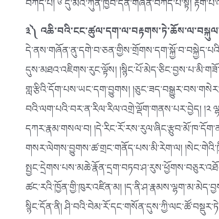
བཀོད་པ། ༦ དུ་མའི་ཀུན་ཁྱབ་དོན་གཞན་བཀོད་པ་སྟེ། རྟག་པ་
༣༽ འཆི་བའི་ངང་ཚུལ་དག་ལ་བརྟགས་ཏེ་ཆོས་ལ་བསྐུལ
དེ་ནས་གཞོན་ནུ་དགེ་བ་ཅན་གྱིས་གྲོགས་དག་སྐྱོ་བ་བསྐྱེད་པའི་ཕྱི
དུས་མཐའ་འཇིགས་རུང་ལྟོས། །སྙིང་པོ་མེད་ཅིང་བྱས་པ་མི་གཟ
གླ་རྩིའི་དོག་པས་ཡང་དག་བྱུགས། །ཅུང་ཟད་བསྒྱུར་བས་གསེར་གྱ
བའི་ལག་པའི་བར་ན་རིལ་རིལ་འགྲེ་ལྡོག་གནས་པར་བྱེད། །༢ 
དཀར་རྣམ་གསལ་བ། །དེ་རིང་རོ་རས་རུལ་ཞིང་རྩུབ་མོ་ཁ་དོ
གསར་ལེགས་བྱུགས་ཚ་གྲང་གནོད་པས་མི་རེག་ལ། །སེང་གེའི་ཁྲ
སྤྱང་དྲེགས་པས་མཆེ་རྣོན་དྲག་བཏབ་ཤ་རུས་ཕྱོགས་བཅུར་འཐོ
ཚང་རའི་ཁྱོན་གྱི་ཁུར་འཛིན་མ། །ད་ནི་ཤ་རྣམས་ལྷག་མ་མེད་བྱ
སྙིང་དོན་ནི། ཤི་བའི་བེམ་རོ་དང་གསོན་དུས་ཀྱི་ལང་ཚོ་བསྡུར་ཏེ་