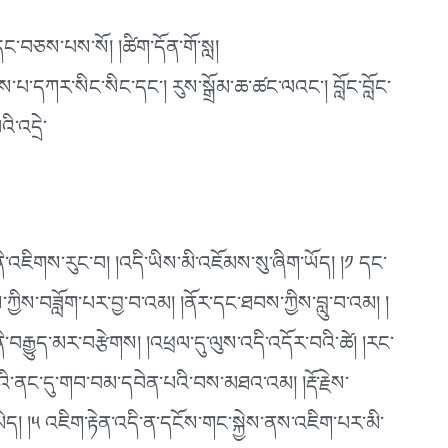
་དང་བཅས་པས་སོ། །ཚིག་དོན་གོ་སླ།
་པ་དཀར་སིང་སིང་དང༌། རུས་སྒྲོམ་ཆ་ཚང་ལའང༌། བློང་བློང་
ི་འདྲེ་
ནི་འཇིགས་རུང་བ། །འདི་ཡིས་མི་འཇོམས་སུ་ཞིག་ཡོད། །༡ དང་
་ཀྱིས་བཟློག་པར་བྱ་བ་འམ། །ནོར་དང་ཐབས་ཀྱིས་བླུ་བ་འམ། །
བརྒྱུད་མར་བརྩེགས། །འཕྲལ་དུ་ལུས་འདི་འདོར་བའི་ཚེ། །རང་
ུའི་ནང་དུ་གབ་བམ་དབེན་པའི་བས་མཐའ་འམ། །རྡོ་རྗེས་
ེད། །༥ འཇིག་རྟེན་འདི་ན་དངོས་གང་སྐྱེས་ནས་འཇིག་པར་མི་