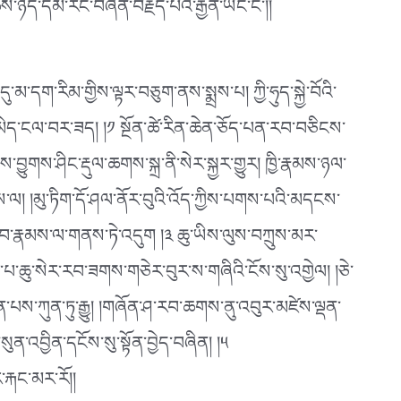
ས་ཉིད་དམ་རང་བཞིན་བརྗོད་པའི་རྒྱན་ཡང་ངོ༌།།
་དུ་མ་དག་རིམ་གྱིས་ལྟར་བཅུག་ནས་སྨྲས་པ། ཀྱི་ཧུད་སྐྱེ་བོའི་
ན་མེད་ངལ་བར་ཟད། །༡ སྔོན་ཚེ་རིན་ཆེན་ཅོད་པན་རབ་བཅིངས་
་བྱུགས་ཤིང་རྡུལ་ཆགས་སྐྲ་ནི་སེར་སྐྱར་གྱུར། ཁྱི་རྣམས་ཉལ་
་ལ། །མུ་ཏིག་དོ་ཤལ་ནོར་བུའི་འོད་ཀྱིས་པགས་པའི་མདངས་
་བ་རྣམས་ལ་གནས་ཏེ་འདུག །༣ ཆུ་ཡིས་ལུས་བཀྲུས་མར་
་པ་ཆུ་སེར་རབ་ཟགས་གཅེར་བུར་ས་གཞིའི་ངོས་སུ་འགྱེལ། །ཅེ་
ན་པས་ཀུན་ཏུ་རྒྱུ། །གཞོན་ཤ་རབ་ཆགས་ནུ་འབུར་མཛེས་ལྡན་
ུན་འབྱིན་དངོས་སུ་སྟོན་བྱེད་བཞིན། །༥
ར་རྐང་མར་རོ།།