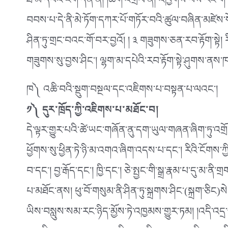
ཐ་མ་དཔེའྀ་ངག་དོན་ནོ། །ཚིག་འགྲེལ་ནི། འཁྱགས་པས་རང་གི་
བབས་པ་དེ་ནི་མེ་ཏོག་དཀར་པོ་གཏོར་བའི་ཚུལ་བཞིན་མཛེ
ཤིན་ཏུ་གྲང་བའང་གོ་བར་བྱའོ། ། ༣ གཟུགས་ཅན་རབ་རྟོག་སྟེ། 
གཟུགས་སུ་བྱས་ཤིང༌། ལྷག་མ་དཔེའི་རབ་རྟོག་སྟེ་ཤུགས་ནས
ཁ༽ འཆི་བའི་སྡུག་བསྔལ་དང་འཇིགས་པ་བསྟན་པ་ལའང༌།
༡༽ དུར་ཁྲོད་ཀྱི་འཇིགས་པ་མཐོང་བ།
དེ་ལྟར་གྱུར་པའི་ཚེ་ཡང་གཞོན་ནུ་དག་ཡུལ་གཞན་ཞིག་ཏུ་འགྲ
ཕྱོགས་སུ་ཕྱིན་ཏེ་ཉི་མ་འགའ་ཞིག་འདས་པ་དང༌། རིའི་ངོགས་ཀྱི་
བ་དང༌། བྱ་རྒོད་དང༌། ཁྱི་དང༌། ཅེ་སྤྱང་གི་སྒྲ་རྣམ་པ་དུ་
པ་མཐོང་ནས། ཕུ་བོ་གསུམ་ནི་ཤིན་ཏུ་སྐྲགས་ཤིང་(སྐྲག་ཅིང)སེ
ཡིས་བསླུས་སམ་རང་ཉིད་མྱོས་ཏེ་འཁྱམས་གྱུར་ཏམ། །འདི་འདྲ་ཅ