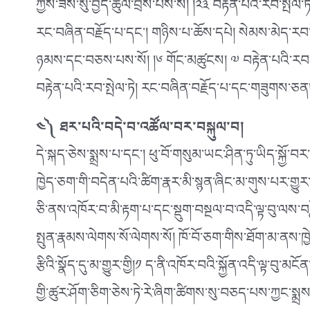
ཀྱིས་ཟས་སུ་བྱེད་ཚུལ་བྲིས་པས་སོ། །༢༣ བརྟེན་པའི་རབ་སྤེལ
རང་བཞིན་བརྗོད་པ་དང༌། གཉིས་པ་ཆོས་དཔེ། སེམས་མེད་རབ་ར
ཉམས་དང་བཅས་པས་སོ། །༦ གོང་མཚུངས། ༧ བརྟེན་པའི་རབ་ས
བརྟེན་པའི་རབ་སྤེལ་ཏེ། རང་བཞིན་བརྗོད་པ་དང་གཟུགས་ཅན།
༤༽ ཐར་པའི་བདེ་བ་འཚོལ་བར་བསྐུལ་བ།
དེ་སྐད་ཅེས་སྨྲས་པ་དང༌། ཕུ་བོ་གསུམ་ཡང་ཤིན་ཏུ་ཡིད་སྐྱོ་བ
ཁྱེད་ཅག་གི་བདེན་པའི་ཚིག་རྣར་མི་སྙན་ཞིང་མ་གུས་པར་གྱུར
ཅི་ནས་འཁོར་བ་མི་རྟག་པ་དང་སྡུག་བསྔལ་བ་འདི་ལྟ་བུ་ལས་བཟླ
སྤུན་རྣམས་ལེགས་སོ་ལེགས་སོ། ཁོ་བོ་ཅག་གིས་ཐོག་མ་ནས་
རྩིའི་སྣོད་དུ་མ་གྱུར་གྱི།༡ ད་ནི་འཁོར་བའི་སྐྱོན་འདི་ལྟ་
གྱི་ཚུར་ཤོག་ཅིག་ཅེས་ཏེ་རེ་ཞིག་ཚིགས་སུ་བཅད་པས་ཀྱང་སྨ