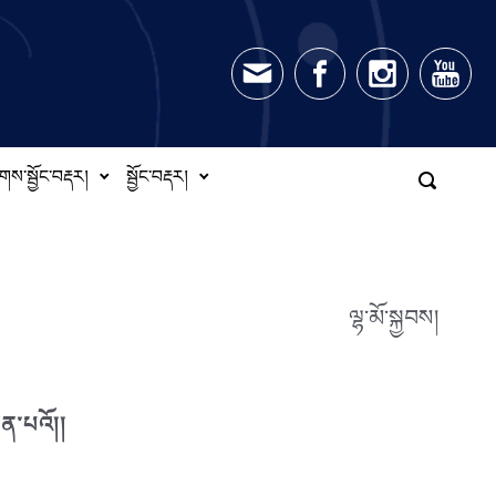
གས་སྦྱོང་བརྡར།
སྦྱོང་བརྡར།
ལྷ་མོ་སྐྱབས།
ྟན་པའོ།།