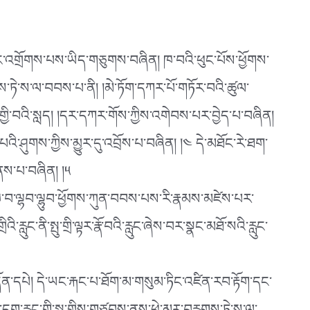
ང་ཡང་ཡང་འགྲོགས་པས་ཡིད་གཅུགས་བཞིན། ཁ་བའི་ཕུང་པོས་ཕྱོགས་
ས་ཏེ་ས་ལ་བབས་པ་ནི། །མེ་ཏོག་དཀར་པོ་གཏོར་བའི་ཚུལ་
བགྱི་བའི་སླད། །དར་དཀར་གོས་ཀྱིས་འགེབས་པར་བྱེད་པ་བཞིན།
་པའི་ཤུགས་ཀྱིས་མྱུར་དུ་འབྲོས་པ་བཞིན། །༤ དེ་མཐོང་རེ་ཐག་
་གནས་པ་བཞིན། །༥
ུ་ཁ་བ་ལྷབ་ལྷུབ་ཕྱོགས་ཀུན་བབས་པས་རི་རྣམས་མཛེས་པར་
་ནི་སྤུ་གྲི་ལྟར་རྣོ་བའི་རླུང་ཞེས་བར་སྣང་མཐོ་སའི་རླུང་
ོན་དཔེ། དེ་ཡང་རྐང་པ་ཐོག་མ་གསུམ་ཏིང་འཛིན་རབ་རྟོག་དང་