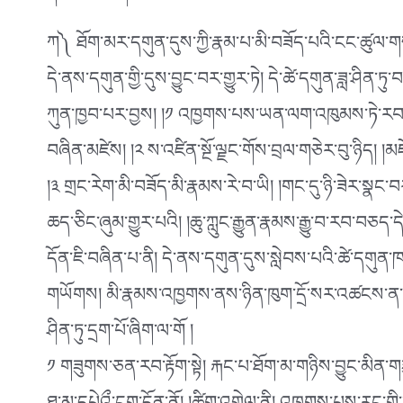
ཀ༽ ཐོག་མར་དགུན་དུས་ཀྱི་རྣམ་པ་མི་བཟོད་པའི་ངང་ཚུལ་
དེ་ནས་དགུན་གྱི་དུས་བྱུང་བར་གྱུར་ཏེ། དེ་ཚེ་དགུན་ཟླ་ཤིན་
ཀུན་ཁྱབ་པར་བྱས། །༡ འཁྱགས་པས་ཡན་ལག་འཁུམས་ཏེ་རབ་ལྷུང་
བཞིན་མཛེས། །༢ ས་འཛིན་སྔོ་ལྗང་གོས་བྲལ་གཅེར་བུ་ཉིད། །
།༣ གྲང་རེག་མི་བཟོད་མི་རྣམས་རེ་བ་ཡི། །གང་དུ་ཉི་ཟེར་སྣང་
ཆད་ཅིང་ཞུམ་གྱུར་པའི། །ཆུ་ཀླུང་རྒྱུན་རྣམས་རྒྱུ་བ་རབ་བཅད་ད
དོན་ཇི་བཞིན་པ་ནི། དེ་ནས་དགུན་དུས་སླེབས་པའི་ཚེ་དགུན་
གཡོགས། མི་རྣམས་འཁྱགས་ནས་ཉིན་ཁུག་དྲོ་སར་འཚངས་ན་ཡང་དྲོད་
ཤིན་ཏུ་དྲག་པོ་ཞིག་ལ་གོ །
༡ གཟུགས་ཅན་རབ་རྟོག་སྟེ། རྐང་པ་ཐོག་མ་གཉིས་བྱུང་མིན་