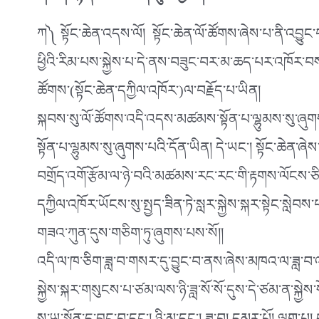
ཀ༽ སྟོང་ཆེན་འདས་ལོ། སྟོང་ཆེན་ལོ་ཚོགས་ཞེས་པ་ནི་འབྱུང་
ཕྱིའི་རིམ་པས་སྐྱེས་པ་དེ་ནས་བཟུང་བར་མ་ཆད་པར་འཁོར་བས
ཚོགས་(སྟོང་ཆེན་དཀྱིལ་འཁོར་)ལ་བརྗོད་པ་ཡིན།
སྐབས་སུ་ལོ་ཚོགས་འདི་འདས་མཚམས་སྟོན་པ་ལྷུམས་སུ་ཞུ
སྟོན་པ་ལྷུམས་སུ་ཞུགས་པའི་དོན་ཡིན། དེ་ཡང༌། སྟོང་ཆེན་ཞེ
བགྲོད་འགོ་རྩོམ་ལ་ཉེ་བའི་མཚམས་རང་རང་གི་རྟགས་ལོངས་ཅ
དཀྱིལ་འཁོར་ཡོངས་སུ་སྤྱད་ཟིན་ཏེ་སླར་སྐྱེས་སྐར་སྟེང་ས
གཟའ་ཀུན་དུས་གཅིག་ཏུ་ཞུགས་པས་སོ།།
འདི་ལ་ཁ་ཅིག་ཟླ་བ་གསར་དུ་བྱུང་བ་ནས་ཞེས་མཁའ་ལ་ཟླ་བ
སྐྱེས་སྐར་གསུངས་པ་ཙམ་ལས་ཉི་ཟླ་སོ་སོ་དུས་དེ་ཙམ་ན་སྐྱེས་སོ