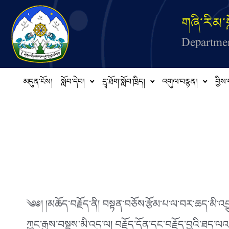
Skip to main content
གཞི་རིམ་ས
Departmen
མདུན་ངོས།
སློབ་དེབ།
དྲྭ་ཐོག་སློབ་ཁྲིད།
འགུལ་བརྙན།
བྱིས་
༄༅། །མཆོད་བརྗོད་ནི། བསྟན་བཅོས་རྩོམ་པ་ལ་བར་ཆད་མི་འབྱུང་
ཀྱང་རྒྱས་བསྡུས་མི་འདྲ་ལ། བརྗོད་དོན་དང་བརྗོད་བྱའི་ཐད་