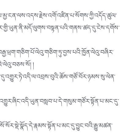
པ་མྱ་ངན་ལས་འདས་རྗེས་འགོ་འཛིན་པ་སོགས་ཀྱི་འདོད་ཚུལ་
་བར་གྱི་ཡུན་ནི་མདོ་ལུགས་བསྟན་པའི་གནས་ཚད་དུ་ངེས་དགོས་
ྒྱ་ཕྲག་གཅིག་པོ་ལེའུ་གཅིག་ཏུ་བྱས་པའི་ཁྱོན་ལེའུ་བཞིར་
ི་ལེའུ་བཅས་སོ། །
་དུ་འགྱུར་ཏེ་འདི་ལ་འབྲས་བུའི་ཆོས་གཙོ་བོར་ཉམས་སུ་ལེན་
ུ་འགྱུར་ཞིང་འདི་ཡུན་བསླབ་པ་དེ་གསུམ་གཙོར་སྟོན་པ་མང་དུ་
སོར་སྡེ་སྣོད་དེ་རྣམས་སྟོན་པ་མང་དུ་བྱུང་བའི་རྒྱུ་མཚན་