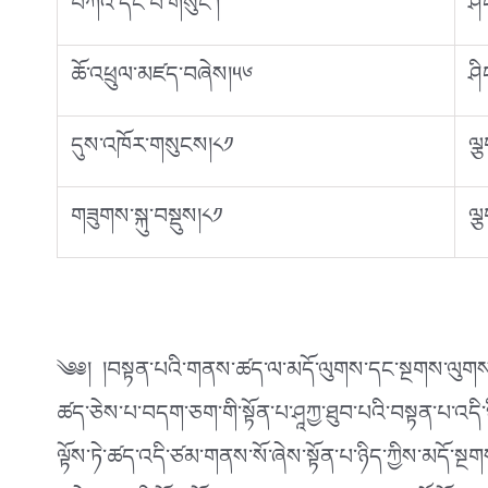
བཀའ་དང་པོ་གསུང༌།
ཤི
ཆོ་འཕྲུལ་མཛད་བཞེས།༥༦
ཤི
དུས་འཁོར་གསུངས།༨༡
ལྕ
གཟུགས་སྐུ་བསྡུས།༨༡
ལྕ
༄༅། །བསྟན་པའི་གནས་ཚད་ལ་མདོ་ལུགས་དང་སྔགས་ལུགས་ཀ
ཚད་ཅེས་པ་བདག་ཅག་གི་སྟོན་པ་ཤཱཀྱ་ཐུབ་པའི་བསྟན་པ་འདི་
ལྟོས་ཏེ་ཚད་འདི་ཙམ་གནས་སོ་ཞེས་སྟོན་པ་ཉིད་ཀྱིས་མདོ་ས