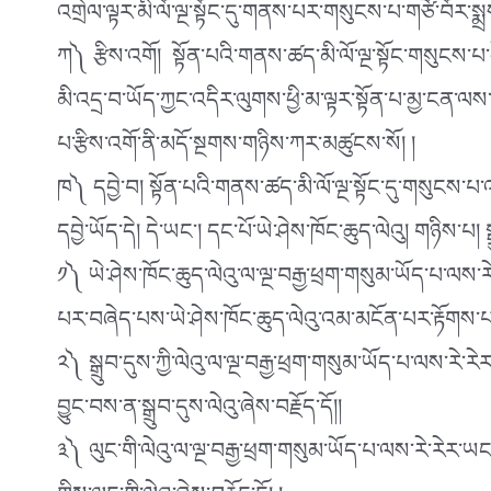
འགྲེལ་ལྟར་མི་ལོ་ལྔ་སྟོང་དུ་གནས་པར་གསུངས་པ་གཙོ་བོར་སྨ
ཀ༽ རྩིས་འགོ། སྟོན་པའི་གནས་ཚད་མི་ལོ་ལྔ་སྟོང་གསུངས་པ
མི་འདྲ་བ་ཡོད་ཀྱང་འདིར་ལུགས་ཕྱི་མ་ལྟར་སྟོན་པ་མྱ་ངན་ལས
པ་རྩིས་འགོ་ནི་མདོ་སྔགས་གཉིས་ཀར་མཚུངས་སོ། །
ཁ༽ དབྱེ་བ། སྟོན་པའི་གནས་ཚད་མི་ལོ་ལྔ་སྟོང་དུ་གསུངས་པ་འད
དབྱེ་ཡོད་དེ། དེ་ཡང༌། དང་པོ་ཡེ་ཤེས་ཁོང་ཆུད་ལེའུ། གཉིས་པ།
༡༽ ཡེ་ཤེས་ཁོང་ཆུད་ལེའུ་ལ་ལྔ་བརྒྱ་ཕྲག་གསུམ་ཡོད་པ་ལས་རེ
པར་བཞེད་པས་ཡེ་ཤེས་ཁོང་ཆུད་ལེའུ་འམ་མངོན་པར་རྟོགས་པའི
༢༽ སྒྲུབ་དུས་ཀྱི་ལེའུ་ལ་ལྔ་བརྒྱ་ཕྲག་གསུམ་ཡོད་པ་ལས་རེ
བྱུང་བས་ན་སྒྲུབ་དུས་ལེའུ་ཞེས་བརྗོད་དོ།།
༣༽ ལུང་གི་ལེའུ་ལ་ལྔ་བརྒྱ་ཕྲག་གསུམ་ཡོད་པ་ལས་རེ་རེར་ཡང༌།