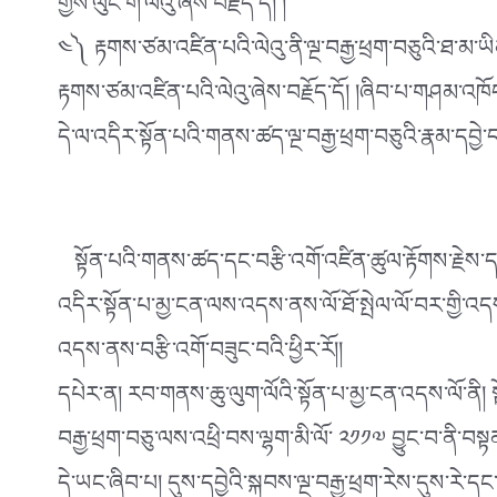
གྱིས་ལུང་གི་ལེའུ་ཞེས་བརྗོད་དོ། །
༤༽ རྟགས་ཙམ་འཛིན་པའི་ལེའུ་ནི་ལྔ་བརྒྱ་ཕྲག་བཅུའི་ཐ་མ་ཡིན
རྟགས་ཙམ་འཛིན་པའི་ལེའུ་ཞེས་བརྗོད་དོ། །ཞིབ་པ་གཤམ་འཁོད་
དེ་ལ་འདིར་སྟོན་པའི་གནས་ཚད་ལྔ་བརྒྱ་ཕྲག་བཅུའི་རྣམ་ད
སྟོན་པའི་གནས་ཚད་དང་བརྩི་འགོ་འཛིན་ཚུལ་རྟོགས་རྗེས་ད་
འདིར་སྟོན་པ་མྱ་ངན་ལས་འདས་ནས་ལོ་ཐོ་སྤེལ་ལོ་བར་གྱི་
འདས་ནས་བརྩི་འགོ་བཟུང་བའི་ཕྱིར་རོ།།
དཔེར་ན། རབ་གནས་ཆུ་ལུག་ལོའི་སྟོན་པ་མྱ་ངན་འདས་ལོ་ནི། 
བརྒྱ་ཕྲག་བཅུ་ལས་འཕྲི་བས་ལྷག་མི་ལོ་ ༢༡༡༧ བྱུང་བ་ནི་བས
དེ་ཡང་ཞིབ་པ། དུས་དབྱེའི་སྐབས་ལྔ་བརྒྱ་ཕྲག་རེས་དུས་རེ་ད