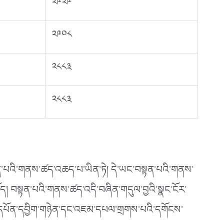
༢༩༢༩
༢༩༠༨
༢༨༨༣
༢༨༨༣
ན་པའི་གནས་ཚད་འཆད་པ་ཡིན་ཏེ། དེ་ཡང་བསྟན་པའི་གནས་
ྗོད། བསྟན་པའི་གནས་ཚད་འདི་བཞིན་གདུལ་བྱའི་སྣང་ངོར་
སློབ་དཔོན་དབྱིག་གཉེན་དང་འཇམ་དཔལ་གྲགས་པའི་དགོངས་