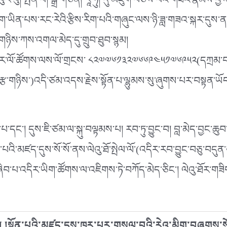
། ཕུར་བུ། སྤེན་པ། སྒྲ་གཅན། རཱ་ཧུ། དུ་མཇུག་བཅས་པའི་གཟའ་རྣམས་ཕྱ
ས་ཤིག་ཡིན་པས་རང་རེའི་རྩིས་རིག་པའི་གཞུང་ལས་ཉི་ཟླ་གཟའ་སྐར་དུས
ས་གཉིས་ཀས་འགལ་མེད་དུ་གྲུབ་ཐུབ་སྙམ།
ོར་ལོ་ཚོགས་ལས་ལོ་གྲངས་ ༨༢༧༧༦༡༣༢༧༦༦༩༤༥༡༧༦༩༥༢(དཀྲམ་བཅུ་ག
བཅུ་རྩ་གཉིས་)འདི་ཙམ་འདས་རྗེས་སྟོན་པ་ལྷུམས་སུ་ཞུགས་པར་བསྟན་ཡོ
་པ་དང༌། དུས་ཇི་ཙམ་ལ་སྐུ་བལྟམས་པ། རབ་ཏུ་བྱུང་བ། བླ་མེད་བྱང་
་མཛད་དུས་སོ་སོ་ནས་ལེའུ་ཐོ་སྤེལ་ལོ་(འདིར་རབ་བྱུང་བཅུ་བདུན་པ
ིབ་པ་འདིར་ཡིག་ཚོགས་ལ་འཇིགས་ཏེ་བཀོད་མེད་ཅིང༌། ལེའུ་ཐོར་གཟ