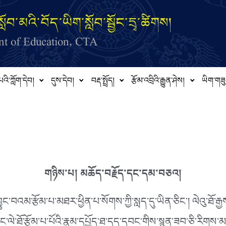
ློབ་མའི་བོད་ཡིག་སློབ་སྦྱོང་དྲྭ་ཚིགས།
t of Education, CTA
པའི་ཀློག་དེབ།
དུས་དེབ།
བརྡ་སྤྲོད།
རྩོམ་འབྲིའི་རྒྱུན་ཤེས།
ཡིག་གཟུ
གཉིས་པ། མཆོད་བརྗོད་དང་དམ་བཅའ།
བའམ་རྩོམ་པ་མཐར་ཕྱིན་པ་སོགས་ཀྱི་སླད་དུ་ཡིན་ཅིང༌། ལེའུ་ཐོ་རྒྱས་
ལའང་ལེ་ཐོ་རྩོམ་པ་པོའི་རྣམ་དཔྱོད་ཐ་དད་དབང་གིས་སྙན་ཟབ་ཅི་རིགས་