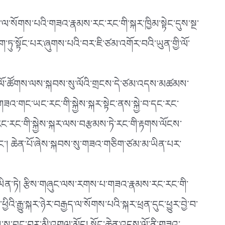
་མ་ལ་སོགས་པའི་གཟའ་རྣམས་རང་རང་གི་སྐར་ཁྱིམ་སྟེང་དུས་སྔ་
ཏུ་སྟོང་པར་ཞུགས་པའི་བར་ཇི་ཙམ་འགོར་བའི་ཡུན་གྱི་ལོ་
ི་ལོ་ཚོགས་ལས་སྐབས་སུ་ལོའི་གྲངས་དེ་ཙམ་འདས་མཚམས་
པ་གཟའ་གང་ཡང་རང་གི་སྐྱེས་སྐར་སྟེང་ནས་སྐྱེ་བ་དང་རང་
ང་རང་གི་སྐྱེས་སྐར་ལས་བརྩམས་ཏེ་རང་གི་རྟགས་ལོངས་
་པ་དང༌། ཆེན་པོ་ཞེས་སྐབས་སུ་གཟའ་གཅིག་ཙམ་མ་ཡིན་པར་
་ཡིན་ཏེ། རྩིས་གཞུང་ལས་རགས་པ་གཟའ་རྣམས་རང་རང་གི་
ིའི་རྒྱུ་སྐར་ཉེར་བརྒྱད་ལ་སོགས་པའི་སྐར་ཕྲན་དུང་ཕྱུར་བྱེ་བ་