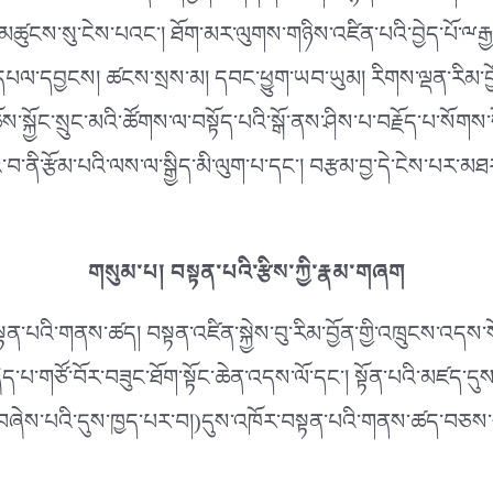
་མཚུངས་སུ་ངེས་པའང༌། ཐོག་མར་ལུགས་གཉིས་འཛིན་པའི་བྱེད་པོ་ྋརྒ
མ་དཔལ་དབྱངས། ཚངས་སྲས་མ། དབང་ཕྱུག་ཡབ་ཡུམ། རིགས་ལྡན་རིམ་བྱོན།
ོས་སྐྱོང་སྲུང་མའི་ཚོགས་ལ་བསྟོད་པའི་སྒོ་ནས་ཤིས་པ་བརྗོད་པ་སོགས་ས
ི་རྩོམ་པའི་ལས་ལ་སྒྱིད་མི་ལུག་པ་དང༌། བརྩམ་བྱ་དེ་ངེས་པར་མཐར་
གསུམ་པ། བསྟན་པའི་རྩིས་ཀྱི་རྣམ་གཞག
་པའི་གནས་ཚད། བསྟན་འཛིན་སྐྱེས་བུ་རིམ་བྱོན་གྱི་འཁྲུངས་འདས་སོཌ
ཞེད་པ་གཙོ་བོར་བཟུང་ཐོག་སྟོང་ཆེན་འདས་ལོ་དང༌། སྟོན་པའི་མཛད་
་པ་བཞེས་པའི་དུས་ཁྱད་པར་བ།)དུས་འཁོར་བསྟན་པའི་གནས་ཚད་བཅས་ས