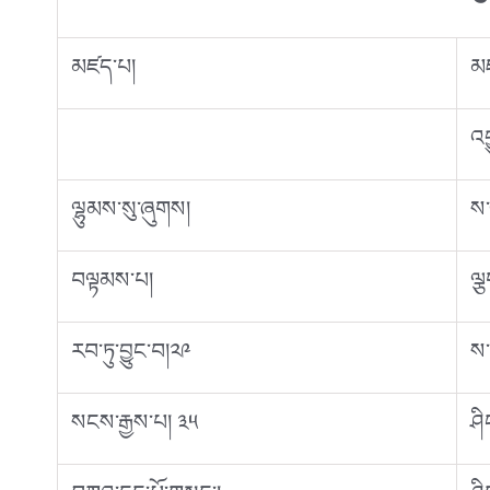
༄།
མཛད་པ།
མཛ
འབ
ལྷུམས་སུ་ཞུགས།
ས་
བལྟམས་པ།
ལྕ
རབ་ཏུ་བྱུང་བ།༢༩
ས་བ
སངས་རྒྱས་པ། ༣༥
ཤི