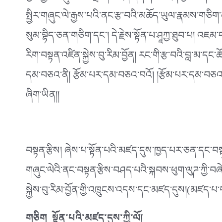
སྤྱིར་གཞུང་ལེ་རྒྱས་པའི་ནང་རྩ་བའི་མཆོད་ཡུལ་རྣམས་གཅིག
སུམ་བྷིད་ཅན་གཅིག་དང༌། དེ་རྗེས་སྟོན་པ་ཤཱཀྱ་ཐུབ་པ། འཇ
རིག་བསྟན་འཛིན་སྐྱེས་བུ་རིམ་བྱོན། རང་གི་རྩ་བའི་བླ་མ་དང་ཆ
དམ་བཅའ་ནི། རྩོམ་པར་དམ་བཅའ་བའོ། །རྩོམ་པར་དམ་བཅའ་བ་ན
ཞིག་ཡིན།།
བསྟན་རྩིས། ཞེས་པ་སྟོན་པའི་མཛད་དུས་ཁྱད་པར་ཅན་དང་བསྟན
གཞུང་ལེའི་ནང་བསྟན་རྩིས་བཤད་པའི་སྐབས་ཕུག་ལུཌ་ཀྱི་བ
སྐྱེས་བུ་རིམ་བྱོན་གྱི་འཁྲུངས་འདས་དང་མཛད་དུས།(མཛད
གཅིག སྟོན་པའི་མཛད་དུས་ཀྱི་ལོ།