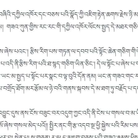
བཞིའི་དཀྱིལ་འཁོར་དང་བཅས་པའི་སྣོད་ཀྱི་འཇིག་རྟེན་ཆགས་རྗེས་ཉི
། གཟའ་ཀུན་གྱིས་རང་རང་གི་དཀྱིལ་འཁོར་ལོངས་སྤྱད་དེ་མཐར་གཅིག་
གས་ཞེས་པའང༌། རྩིས་རིག་པས་གཏན་ལ་དབབ་པའི་སྟོང་ཆེན་གཅིག་ག
ས་པ་འདི་ནི་རྩིས་རིག་པའི་ཐ་སྙད་གཅིག་ཡིན་ཅིང༌། དེ་ལ་སྟོང་པ་ཞེས་
ི་ཡང་མ་སྤྱད་པ་སྟོང་པར་སྣང་བ་ལྟ་བུའི་དོན་ནམ། ཡང་ན་གཟའ་གང་ར
ླེབས་པ་བགྲོད་ཐོག་མར་རྩོམ་ལ་ཉེ་བའི་གནས་སྐབས་དེ་མ་ཐག་ཏུ་བརྗོད
་འབྱུང་དུས་ནས་ངོས་བཟུང་བར་འདུག་ཀྱང་འདི་ནི་ངེས་པ་གསལ་བ་མ
་ཞེས་གསལ་མེད་པའོ།། སྤྱིར་ནང་གི་རྩ་འདབ་སྔ་ཕྱི་སྐྱེས་པའི་རིམ་པས་ཕྱ