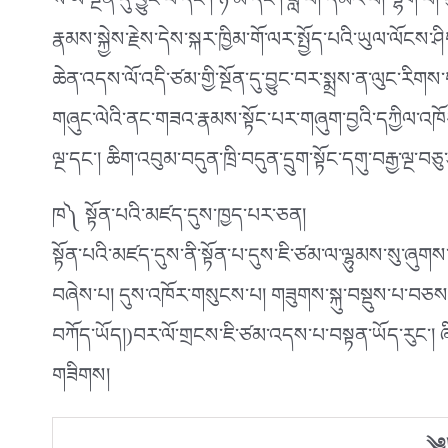
ས་ཡ་སྔོན་དུ་བྱུང་བ་དང༌། ཉི་མ་དང༌། ཟླ་བ། དམར་པོ། ལྷག་པ
རྣམས་སྐྱེས་རྗེས་དེས་སྐར་ཁྱིམ་གོ་ལར་སྤྱོད་པའི་ཡུལ་ལོང
ཆེན་འདས་ལོ་འདི་ཙམ་གྱི་སྔོན་དུ་བྱུང་བར་སྨྲས་ན་ལུང་རིག
གཞུང་ལེའི་ནང་གཟའ་རྣམས་སྟོང་པར་གཞུག་བྱའི་དཀྱིལ་འཁ
ལྔ་དང༌། ཆིག་འབུམ་བདུན་ཁྲི་བདུན་དྲུག་སྟོང་དགུ་བརྒྱ་ལྔ་
ཁ༽ སྟོན་པའི་མཛད་དུས་ཁྱད་པར་ཅན།
སྟོན་པའི་མཛད་དུས་ནི་སྟོན་པ་དུས་ཇི་ཙམ་ལ་ལྷུམས་སུ་ཞུགས
བཞེས་པ། དུས་འཁོར་གསུངས་པ། གཟུགས་སྐུ་བསྡུས་པ་བཅས་པའི
བཀོད་ཡོད།)བར་ལོ་གྲངས་ཇི་ཙམ་འདས་པ་བསྟན་ཡོད་རུང༌། ཞ
གཟིགས།