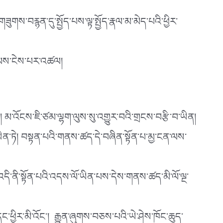
གས་བརྙན་དུ་སྤྱོད་པས་ལྟ་སྤྱོད་རྣལ་མ་མེད་པའི་ཕྱིར་
ལ)ལས་ངེས་པར་འཚལ།
མ་འོངས་ཇི་ཙམ་ལྷག་ལུས་སུ་འགྱུར་བའི་གྲངས་བརྩི་བ་ཡིན།
ིན་ཏེ། བསྟན་པའི་གནས་ཚད་དེ་བཞིན་སྟོན་པ་མྱ་ངན་ལས་
འདི་ནི་སྟོན་པའི་འདས་ལོ་ཡིན་པས་དེས་གནས་ཚད་མི་ལོ་ལྔ་
དང་ཕྱིར་མི་འོང༌། རྒྱུན་ཞུགས་བཅས་པའི་ཡེ་ཤེས་ཁོང་ཆུད་