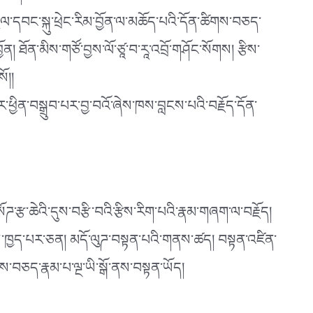
ྱལ་དབང་སྐུ་ཕྲེང་རིམ་བྱོན་ལ་མཆོད་པའི་དོན་ཚིགས་བཅད་
 ཐོན་མིས་གཙོ་བྱས་ལོ་ཙཱ་བ་རཱ་འབྲོ་གཤོང་སོགས། རྩིས་
ོ།།
ཕྱིན་བསྒྲུབ་པར་བྱ་བའོ་ཞེས་ཁས་བླངས་པའི་བརྗོད་དོན་
་རྩ་ཆེའི་དུས་བརྩི་བའི་རྩིས་རིག་པའི་རྣམ་གཞག་ལ་བརྗོད།
དུས་ཁྱད་པར་ཅན། མདོ་ལུཌ་བསྟན་པའི་གནས་ཚད། བསྟན་འཛིན་
་བཅད་རྣམ་པ་ལྔ་ཡི་སྒོ་ནས་བསྟན་ཡོད།