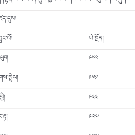
 །སྟོན་པའི་མཛད་དུས་ཁྱར་པར་གསལ་བའི་རེའུ་མིག་བཞུགས་སོ
ད་དུས།
ྱུང་ལོ།
ཡེ་སྔོན།
ལུག
༩༦༢
གས་སྤྲེལ།
༩༦༡
ྱི།
༩༣༣
ང་རྟ།
༩༢༧