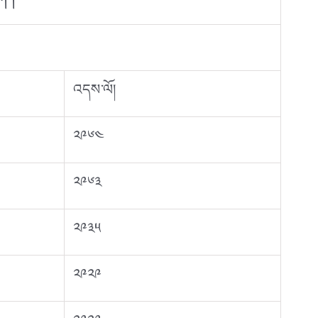
། །
འདས་ལོ།
༢༩༦༤
༢༩༦༣
༢༩༣༥
༢༩༢༩