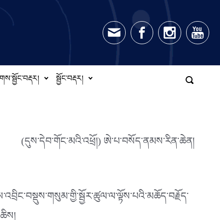
གས་སྦྱོང་བརྡར།
སྦྱོང་བརྡར།
(དུས་དེབ་གོང་མའི་འཕྲོ།) ཨེ་པ་བསོད་ནམས་རིན་ཆེན།
འབྲིང་བསྡུས་གསུམ་གྱི་སྦྱོར་ཚུལ་ལ་ལྟོས་པའི་མཆོད་བརྗོད་
མཆིས།