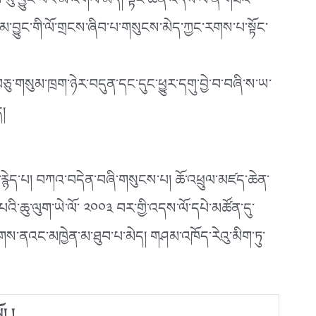
ིས་སུ་བྱུང་བར་མི་འགལ་མོད། སྟོང་ཆེན་འདས་ལོ་ནི་གཟའ་
་ནམ་བྱུང་གི་ལོ་གྲངས་ཞིབ་པ་གསུངས་མེད་ཀྱང་རགས་པ་སྟོང་
སུམ་ཁྲག་ཉེར་བདུན་དང་དུང་ཕྱུར་དགུ་བྱེ་བ་བཞི་ས་ཡ་
ད།
ཆུབ་རྙེད་པ། བཀའ་བདེན་བཞི་གསུངས་པ། ཆོ་འཕྲུལ་མཛད་ཆེན་
འི་ཆུ་ལུག་ཡེ་ལོ་ ༢༠༠༣ བར་གྱི་འདས་ལོ་དཔེ་མཚོན་དུ་
ིགས་ནའང་མཁྱེན་མ་ཐུབ་པ་མེད། གཤམ་འཁོད་རེའུ་མིག་ཏུ་