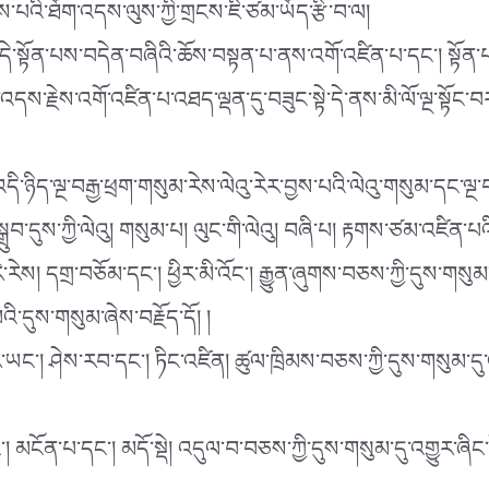
ྲས་པའི་ཐོག་འདས་ལུས་ཀྱི་གྲངས་ཇི་ཙམ་ཡོད་རྩི་བ་ལ།
་དེ་སྟོན་པས་བདེན་བཞིའི་ཆོས་བསྟན་པ་ནས་འགོ་འཛིན་པ་དང༌། སྟོན་
་འདས་རྗེས་འགོ་འཛིན་པ་འཐད་ལྡན་དུ་བཟུང་སྟེ་དེ་ནས་མི་ལོ་ལྔ་སྟོང
ི་ཉིད་ལྔ་བརྒྱ་ཕྲག་གསུམ་རེས་ལེའུ་རེར་བྱས་པའི་ལེའུ་གསུམ་དང་ལྔ་བར
 སྒྲུབ་དུས་ཀྱི་ལེའུ། གསུམ་པ། ལུང་གི་ལེའུ། བཞི་པ། རྟགས་ཙམ་འཛིན་པའ
་རེས། དགྲ་བཅོམ་དང༌། ཕྱིར་མི་འོང༌། རྒྱུན་ཞུགས་བཅས་ཀྱི་དུས་གསུམ
་དུས་གསུམ་ཞེས་བརྗོད་དོ། །
་རེར་ཡང༌། ཤེས་རབ་དང༌། ཏིང་འཛིན། ཚུལ་ཁྲིམས་བཅས་ཀྱི་དུས་གསུམ་ད
 མངོན་པ་དང༌། མདོ་སྡེ། འདུལ་བ་བཅས་ཀྱི་དུས་གསུམ་དུ་འགྱུར་ཞིང་སོ་