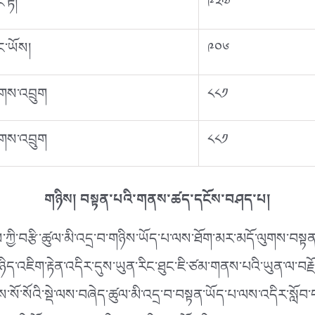
ང་རྟ།
༩༢༧
ང་ཡོས།
༩༠༦
གས་འབྲུག
༨༨༡
གས་འབྲུག
༨༨༡
གཉིས། བསྟན་པའི་གནས་ཚད་དངོས་བཤད་པ།
ྱི་བརྩི་ཚུལ་མི་འདྲ་བ་གཉིས་ཡོད་པ་ལས་ཐོག་མར་མདོ་ལུགས་བསྟ
ཉིད་འཇིག་རྟེན་འདིར་དུས་ཡུན་རིང་ཐུང་ཇི་ཙམ་གནས་པའི་ཡུན་ལ་བར
ྔགས་སོ་སོའི་སྡེ་ལས་བཞེད་ཚུལ་མི་འདྲ་བ་བསྟན་ཡོད་པ་ལས་འདིར་