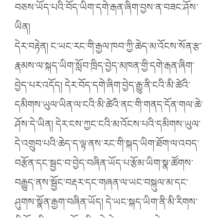
བཅས་ཡོད་པའི་བོད་ཡིག་དགེ་རྒན་ཞིག་བྱས་ན་བཟང་ཤོས་
ཡིན།
དེར་བརྟེན། ང་ཡང་རང་གི་རྒྱལ་ཁབ་ཀྱི་ཆེད་མ་འོངས་སོན་རྩ་
རྣམས་ལ་སྐད་ཡིག་སློབ་ཁྲིད་བྱེད་མཁན་གྱི་དགེ་རྒན་ཞིག་
བྱེད་པར་འདོད། དེར་བོད་དགེ་ཞིག་བྱེད་རྒྱུ་ནི་ངའི་མི་ཚེའི་
དམིགས་ཡུལ་ཡིན་ལ་ངའི་མི་ཚེའི་ནང་གི་གནད་དོན་གལ་ཆེ་
ཤོས་དེ་ཡིན། དེར་ངས་ཀྱང་ངའི་མ་འོངས་པའི་དམིགས་ཡུལ་
དེ་འགྲུབ་པའི་ཆེད་ད་ལྟ་ནས་རང་གི་སྐད་ཡིག་ཐོག་ལ་འབད་
བརྩོན་དང་སྦྱང་བ་བྱེད་བཞིན་ཡོད་པ་རྩོམ་ཡིག་སྣ་ཚོགས་
བརྒྱུད་ནས་སྦྱོང་བརྡར་དང་གཞན་ལ་ཡང་བསྐུལ་མ་དང་
ཤུགས་སྣོན་རྒྱག་བཞིན་ཡོད། དེ་ཡང་སྐད་ཡིག་ནི་མི་རིགས་