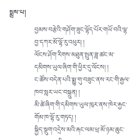
སྨྲས་པ།
བྱམས་བརྩེའི་གཤོག་ཟུང་ལྷོད་པོར་གཡོ་བའི་ལྷ་
བྱ་དཀར་མོ་ལྷོ་རུ་འཕུར། །
ལོངས་ཤོག་རིགས་མཐུན་སྤུན་ཟླ་ཚང་མ་
དམིགས་ཡུལ་ཞིག་གི་ཕྱིར་དུ་ལོངས། །
ང་ཚོས་བདེན་པའི་སྨྱུ་གུ་བཟུང་ནས་རང་གི་རྒྱལ་
ཁབ་སླར་ཡང་བསྐྲུན། །
མི་ཚེ་ཞིག་གི་དམིགས་ཡུལ་ཁུར་ནས་ཁེར་རྐྱང་
གོམ་ཁ་ལྷོ་རུ་གཏད། །
སྐྱིད་སྡུག་འདྲེས་མའི་རྐང་ལམ་ཕྲ་མོ་ཉམ་ཆུང་