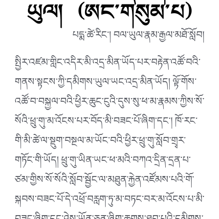
ཡུལ། (ཨང་གསུམ་པ)
པདྨ་ཚེ་རིང༌། བལ་ཡུལ་རྣམ་རྒྱལ་མཐོ་སློབ།
སྤྱིར་འཛམ་གླིང་འདིར་མི་འདྲ་མིན་ཡོད་པར་བརྟེན་འཚོ་བའི་
གནས་སྟངས་ཀྱི་དམིགས་ཡུལ་ཡང་འདྲ་མིན་ཡོད། ལྟོ་གོས་
འཚོ་བ་བསྐྱལ་བའི་ཕྱིར་ཆུང་ངུའི་དུས་སུ་ཕ་མ་རྣམས་ཀྱིས་སོ་
སོའི་ཕྲུ་གུ་མ་འོངས་པར་བོད་མི་བཟང་པོ་ཞིག་དང༌། ཁོ་རང་
གི་མི་ཚེ་ལ་སྡུག་བསྔལ་མ་ཡོང་བའི་ཕྱིར་ཕྲུ་གུ་སློབ་གྲྭར་
གཏོང་གི་ཡོད། ཕྲུ་གུ་ཡིན་ཡང་ཕ་མའི་བཀའ་དྲིན་དྲན་པ་
ཙམ་གྱིས་སོ་སོའི་སློབ་སྦྱོང་ལ་མཐུན་རྐྱེན་འཛོམས་པའི་གོ་
སྐབས་བཟང་པོ་དེ་འཕྲོ་བརླག་ཏུ་མ་བཏང་བར་མ་འོངས་པ་མི་