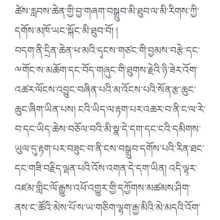
ཚེས་རླབས་ཆེན་གྱི་བྱ་གཞག་བསྒྲུབ་མི་ཐུབ་ལ་མི་རིགས་ཀྱི་
དགོས་མཁོ་ཡང་སྐོང་མི་ཐུབ་བོ། །
བདག་ནི་དྲིན་ཆེན་ཕ་མའི་དྭངས་གཙང་གི་བྱམས་བརྩེ་དང་
ྋགོང་ས་མཆོག་དང་བོད་གཞུང་གི་ཐུགས་རྗེའི་ཉི་ཟེར་འོག་
འཚར་ལོངས་འབྱུང་བཞིན་པའི་མ་འོངས་པའི་སོན་རྩ་ཆུང་
ཆུང་ཞིག་ཡིན་པས། ངའི་ཡིད་ལ་རྟག་པར་འཆར་བ་ནི་ང་ལ་རེ་
བ་དང་ཡིད་ཆེས་བཅོལ་བའི་མི་སྣ་དེ་དག་དང་ངའི་དམིགས་
ཡུལ་དུ་རྟག་པར་བཟུང་བ་ནི་ངས་བསྒྲུབ་དགོས་པའི་རིན་ཐང་
དང་གཟི་བརྗིད་ལྡན་པའི་འོས་འགན་དེ་དག་ཡིན། འདི་ལྟར་
འཛམ་གླིང་ལོ་རྒྱུས་འཕོ་འགྱུར་གྱི་དཀྱོགས་མཚམས་ཤིག་
ནས་ང་ཚོའི་མེས་པོ་ས་ཡ་གཅིག་ལྷག་རྒྱ་མིའི་མེ་མདའི་འོག་