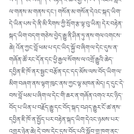
ཡིག་དེ་རང་ཡིན། དེར་བརྟེན་ང་ཚོའི་རྒྱལ་ཁབ་དེ་འཛམ་གླིང་
ལ་གནས་མ་གནས་དང༌། གསོན་མ་གསོན་དེའང་སྐད་ཡིག་
དེ་ཡིན་པས་དེ་ནི་མི་རིགས་ཀྱི་སྲོག་རྩ་ལྟ་བུ་ཡིན། དེར་བརྟེན་
སྐད་ཡིག་བདག་གཅེས་བྱེད་རྒྱུ་ནི་ཤིན་ཏུ་ནས་གལ་འགངས་
ཆེ། འོན་ཀྱང་བློ་ཕམ་པ་དང་ཡིད་སྐྱོ་བ་ཞིག་ལ་དེང་དུས་ན་
གཞོན་ཚོ་རང་དོན་དང་ཕྱི་རྒྱལ་སོགས་ལ་འགྲོ་རྒྱུའི་ཆེད་
དབྱིན་ཇི་ཁོ་ནར་སྦྱང་བརྩོན་དང་དད་མོས་ལས་བོད་ཡིག་ལ་
མིག་བཞག་ནས་ལྟག་ཁུང་ནས་ཀྱང་ལྟ་མཁན་མེད། ད་དུང་དེ་
བས་བློ་ཕམ་པ་ཞིག་ལ་དེང་གི་ཆར་ན་གཞོན་འགའ་རང་ཉིད་
བོད་པ་ཡིན་པ་བརྗོད་རྒྱུ་དང་བོད་སྐད་བཤད་རྒྱུར་ངོ་ཚ་ནས་
དབྱིན་ཇི་ཁོ་ན་སྤྱོད་པར་བརྟེན་སྐད་ཡིག་དེའང་ཉམས་པར་
འགྱུར་ཉེན་ཆེ། དེ་བས་དེང་དུས་བོད་པའི་སློབ་གྲྭ་ཁག་ནང་