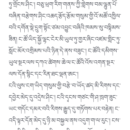
ཏུ་གྲོངས་ཤིང༌། བཅུ་ཕྲག་རིག་གནས་ཀྱི་གླེགས་བམ་ལྷུན་པོ་
བཞིན་བརྩེགས་ཤིང་འཆད་རྩོད་རྩོམ་གསུམ་གྱི་འོ་མཚོ་འཁྱིལ་
བའི་དགོན་སྡེ་དྲུག་སྟོང་ཙམ་འབྱུང་བཞིའི་ཁམས་སུ་བསྟིམས་
ཟིན། ང་ཚོ་ཡིད་སྐྱོ་ལྷང་ངེར་མི་ཡུལ་ཏུ་གྱར་ཞིང་འཛམ་གླིང་ཏུ་
སློང་མོར་འགྲིམས་པའི་ཉིན་དེ་ནས་བཟུང༌། ང་ཚོའི་དམིགས་
ཡུལ་སྔར་ལས་དཀའ་ཚེགས་ཆེ་ལ་ང་ཚོའི་འོས་འགན་སྔར་
ལས་དོན་སྙིང་དང་རིན་ཐང་ལྡན་ཨང༌།
ངའི་ལུས་ངག་ཡིད་གསུམ་གྱི་བརྩེ་བ་ཡོད་ཚད་མི་རིགས་དང་
དབྱེར་མེད་དུ་འདྲེས་ཤིང༌། ངའི་དྭངས་གཙང་གི་ཤ་ཁྲག་ཟུང་
ཡང་གདོང་དམར་བའི་རིགས་རྒྱུད་དུ་གཏོགས་པར་བརྟེན། ང་
འདི་ལྟར་དོན་མེད་དུ་ཉི་མ་བསྐྱལ་ནས་འདུག་ག་ལ་རུང༌། ངས་