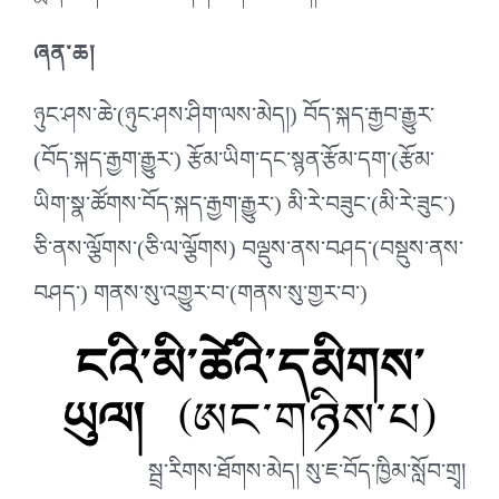
ཞན་ཆ།
ཉུང་ཤས་ཆེ་(ཉུང་ཤས་ཤིག་ལས་མེད།) བོད་སྐད་རྒྱབ་རྒྱུར་
(བོད་སྐད་རྒྱག་རྒྱུར་) རྩོམ་ཡིག་དང་སྙན་རྩོམ་དག་(རྩོམ་
ཡིག་སྣ་ཚོགས་བོད་སྐད་རྒྱག་རྒྱུར་) མི་རེ་བཟུང་(མི་རེ་ཟུང་)
ཅི་ནས་ལྕོགས་(ཅི་ལ་ལྕོགས) བལྡུས་ནས་བཤད་(བསྡུས་ནས་
བཤད་) གནས་སུ་འགྱུར་བ་(གནས་སུ་གྱར་བ་)
ངའི་མི་ཚེའི་དམིགས་
ཡུལ།
(ཨང་གཉིས་པ)
སྦྲ་རིགས་ཐོགས་མེད། སུ་ཇ་བོད་ཁྱིམ་སློབ་གྲྭ།