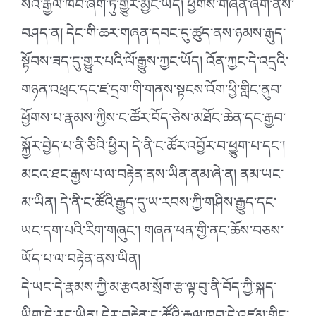
སའི་རྒྱལ་ཁབ་ཞིག་ཏུ་གྱུར་མྱོང་ཡོད། ཕྱོགས་གཞན་ཞིག་ནས་
བཤད་ན། དེང་གི་ཆར་གཞན་དབང་དུ་ཚུད་ནས་ཉམས་རྒུད་
སྟོབས་ཟད་དུ་གྱུར་པའི་ལོ་རྒྱུས་ཀྱང་ཡོད། འོན་ཀྱང་དེ་འདྲའི་
གཉན་འཕྲང་དང་ཛ་དྲག་གི་གནས་སྟངས་འོག་ཕྱི་གླིང་ནུབ་
ཕྱོགས་པ་རྣམས་ཀྱིས་ང་ཚོར་བོད་ཅེས་མཐོང་ཆེན་དང་རྒྱབ་
སྐྱོར་བྱེད་པ་ནི་ཅིའི་ཕྱིར། དེ་ནི་ང་ཚོར་འབྱོར་བ་ཕྱུག་པ་དང༌།
མངའ་ཐང་རྒྱས་པ་ལ་བརྟེན་ནས་ཡིན་ནམ་ཞེ་ན། ནམ་ཡང་
མ་ཡིན། དེ་ནི་ང་ཚོའི་རྒྱུད་དུ་ཡ་རབས་ཀྱི་གཤིས་རྒྱུད་དང་
ཡང་དག་པའི་རིག་གཞུང༌། གཞན་ཕན་གྱི་ནང་ཆོས་བཅས་
ཡོད་པ་ལ་བརྟེན་ནས་ཡིན།
དེ་ཡང་དེ་རྣམས་ཀྱི་མ་རྩའམ་སྲོག་རྩ་ལྟ་བུ་ནི་བོད་ཀྱི་སྐད་