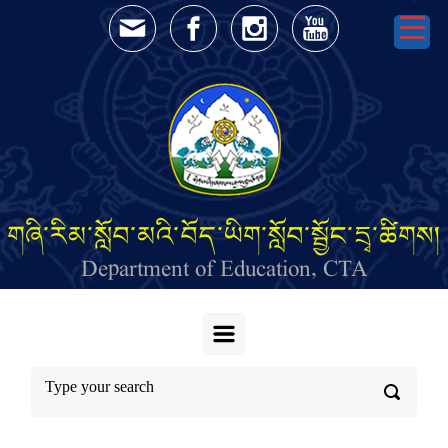
Skip to main content
གཞི་རིམ་སློབ་མའི་བོད་ཡིག་སློབ་སྦྱོང་དྲྭ་ཚིགས།
Department of Education, CTA