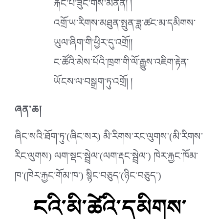
རྐང་པ་ཟུང་གིས་མནན། །
འགྲོ་ཡ་རིགས་མཐུན་སྤུན་ཟླ་ཚང་མ་དམིགས་
ཡུལ་ཞིག་གི་ཕྱིར་དུ་འགྲོ།།
ང་ཚོའི་མེས་པོའི་ཁྲག་གི་ལོ་རྒྱུས་འཇིག་རྟེན་
ཡོངས་ལ་བསྒྲག་ཏུ་འགྲོ། །
ཞན་ཆ།
ཞིང་སའི་ཐོག་ཏུ་(ཞིང་སར) མི་རིགས་རང་ལུགས་(མི་རིགས་
རིང་ལུགས) ལག་སྡང་སྦྲེལ་(ལག་རྡང་སྦྲེལ་) ཁེར་རྐྱང་ཁོམ་
ཁ་(ཁེར་རྐྱང་གོམ་ཁ་) སྙིང་བཅུད་(ཉིང་བཅུད་)
ངའི་མི་ཚེའི་དམིགས་