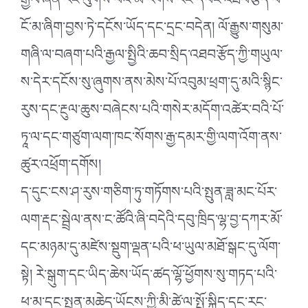
རྒྱལ་ཞེན་རིང་ལུགས་པའི་མི་རིགས་རང་དབང་འཐབ་རྩོད་པ་
ངོ་མ་ཞིག་བྱས་ཏེ་དངོས་ཡོད་དང་དྲང་བདེན། ལོ་རྒྱུས་གསུམ་
གཞི་ལ་བཞག་པའི་རྒྱལ་སྤྱིའི་ཆབ་སྲིད་འཐབ་རྩོད་ཀྱི་གཡུལ་
ས་དེར་དངོས་སུ་ཞུགས་ནས་མེས་པོ་འབུམ་ཕྲག་དུ་མའི་སྙིང་
རུས་དང་རྔུལ་ཆུས་བཞེངས་པའི་གསེར་མདོག་འཚེར་བའི་པོ་
ཏཱ་ལ་དང་གཙུག་ལག་ཁང་སོགས་རྒྱ་དམར་གྱི་ལག་འོག་ནས་
ཚུར་འཕྲོག་དགོས།
ད་དུང་ངས་ཤ་རུས་གཅིག་ཏུ་གཏོགས་པའི་སྤུན་ཟླ་མང་པོར་
ལག་རྡང་སྦྲེལ་ནས་ང་ཚོའི་ཞི་བདེའི་དབུ་ཁྲིད་ལྷ་བྱ་དཀར་མོ་
དང་མཉམ་དུ་མཛེས་སྡུག་ལྡན་པའི་ཕ་ཡུལ་མཐོ་སྒང་དུ་ལོག་
སྟེ། རེ་སྒུག་དང་ཡིད་ཆེས་ཡོད་ཚད་ལྷོ་ཕྱོགས་སུ་གཏད་པའི་
ཕ་མ་དང་སྤུན་མཆེད་ཡོངས་ཀྱི་མི་ཚེ་ལ་སྤྲོ་སྐྱིད་དང་རང་