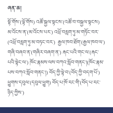
ཞན་ཆ།
སྟོ་གོས་(ལྟོ་གོས) འཚོ་སྐྱལ་སྟངས་(འཚོ་བ་བསྐྱལ་སྟངས)
མ་འོངས་ན་(མ་འོངས་པར་) འཕྲོ་བརླག་ཏུ་མ་གཏོང་བར་
(འཕྲོ་བརླག་ཏུ་མ་བཏང་བར་) རྒྱལ་ཁབ་ཐོག་(རྒྱལ་ཁབ་ལ་)
གཞི་བཞབ་ན་(གཞིར་བཞག་ན་) རྐང་པའི་གང་ལ་(རྐང་
པའི་སྟེང་ལ་) ཁོང་རྣམས་ལས་བཀའ་སློབ་གནང༌།(ཁོང་རྣམ་
པས་བཀའ་སློབ་གནང༌།) བོད་ཀྱི་ལྟེ་བ་(བོད་ཀྱི་བདག་པོ་)
ཕྱུགས་དབུལ་(དབུལ་ཕྱུག) བོད་པ་ཁོ་རང་གི་(བོད་པ་རང་
ཉིད་ཀྱིས་)