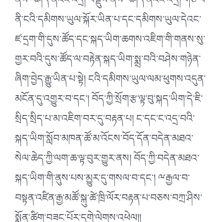
ནས་བཤད་ནའང་འདྲ། བསྡུས་ནས་བཤད་ནའང་འདྲ། གཙོ་བོ་
ནི་ངའི་དམིགས་ཡུལ་སྐོར་ཡིན་པ་དང་དམིགས་ཡུལ་དེའང་
ཛ་དྲག་གི་དུས་ཚོད་དང་སྐད་ཡིག་ཆགས་འཇིག་གི་གནས་སུ་
གྱར་བའི་དུས་ཚོད་ལ་བརྟེན་སྐད་ཡིག་སྨྲ་བའི་བཤེས་གཉེན་
ཞིག་བྱེད་རྒྱུ་ཡིན་པ་སྟེ། ངའི་དམིགས་ཡུལ་ལམ་ཕུགས་འདུན་
མངོན་དུ་འགྱུར་བ་དང༌། བོད་ཀྱི་སྲོག་རྩ་ལྟ་བུ་སྐད་ཡིག་དེ་ཇི་
སྲིད་སྲིད་པ་མ་འཇིག་བར་དུ་བརྟན་པ། ང་དང་ང་འདྲ་བའི་
སྐད་ཡིག་སློབ་མཁན་ཚོ་མ་འོངས་བོད་དོན་བདེན་མཐའ་
སེལ་ཆེད་ཀྱི་ལག་ཆ་ལྟ་བུར་གྱུར་ནས། བོད་ཀྱི་བདེན་མཐའ་
སྐད་ཡིག་གི་ནུས་པས་མྱུར་དུ་གསལ་བ་དང༌། ྋརྒྱལ་བ་
བསྟན་འཛིན་རྒྱ་མཚོ་སྐུ་ཚེ་ཁྲི་ལོར་བརྟན་པ་བཅས་བཀྲ་ཤིས་
སྨོན་ཚིག་བཟང་པོར་དགེ་ལེགས་འཕེལ།།