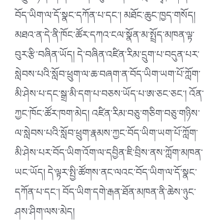
བོད་ཡིག་ལ་དོ་སྣང་དཀོན་པ་དང༌། མཐོང་ཆུང་ཁྱད་གསོད།
མཐའ་ན་དེ་ནི་ཁོང་ཚོར་དཀའ་ངལ་སྣོན་མ་སྤྲོད་མཁན་ལྟ་
བུར་རྩི་བཞིན་ཡོད། དེ་བཞིན་འཛིན་རིམ་དྲུག་པ་བདུན་པར་
སླེབས་པའི་སློབ་ཕྲུག་ལ་ཆ་བཞག་ན་བོད་ཡིག་ཡག་པོ་ཀློག་
མི་ཤེས་པ་དང་སྒྲ་མི་དག་པ་བཅས་ཡོད་པ་ཨ་ཅང་ཅང༌། འོན་
ཀྱང་ཁོང་ཚོར་ཁག་མེད། འཛིན་རིམ་བཅུ་གཅིག་བཅུ་གཉིས་
ལ་སླེབས་པའི་སློབ་ཕྲུག་རྣམས་ཀྱང་བོད་ཡིག་ཡག་པོ་ཀློག་
མི་ཤེས་པར་བོད་ཡིག་འོག་ལ་དབྱིན་ཇི་བྲིས་ནས་ཀློག་མཁན་
ཡང་ཡོད། དེ་ལྟར་སྤྱི་ཚོགས་ནང་ལའང་བོད་ཡིག་ལ་དོ་སྣང་
དཀོན་པ་དང༌། བོད་ཡིག་དགེ་རྒན་ཐོན་མཁན་ནི་ཆེས་ཉུང་
ཤས་ཤིག་ལས་མེད།