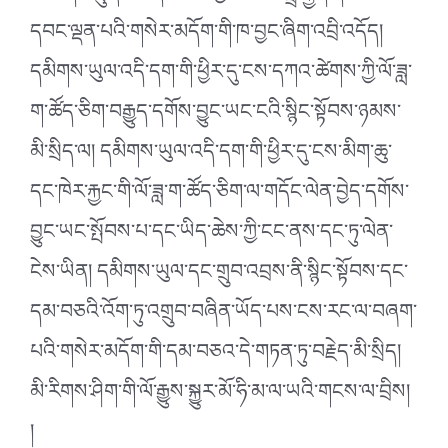
དབང་ལྡན་པའི་གསེར་མདོག་གི་ཁ་བྱང་ཞིག་འབྲི་འདོད།
དམིགས་ཡུལ་འདི་དག་གི་ཕྱིར་དུ་ངས་དཀའ་ཚེགས་ཀྱི་ལོ་ཟླ་
ག་ཚོད་ཅིག་བརྒྱུད་དགོས་བྱུང་ཡང་ངའི་སྙིང་སྟོབས་ཉམས་
མི་སྲིད་ལ། དམིགས་ཡུལ་འདི་དག་གི་ཕྱིར་དུ་ངས་མིག་ཆུ་
དང་ཁེར་རྐྱང་གི་ལོ་ཟླ་ག་ཚོད་ཅིག་ལ་གདོང་ལེན་བྱེད་དགོས་
བྱུང་ཡང་སྤོབས་པ་དང་ཡིད་ཆེས་ཀྱི་ངང་ནས་དང་ཏུ་ལེན་
ངེས་ཡིན། དམིགས་ཡུལ་དང་གྲུབ་འབྲས་ནི་སྙིང་སྟོབས་དང་
དམ་བཅའི་འོག་ཏུ་འགྲུབ་བཞིན་ཡོད་པས་ངས་རང་ལ་བཞག་
པའི་གསེར་མདོག་གི་དམ་བཅའ་དེ་གཏན་ཏུ་བརྗེད་མི་སྲིད།
མི་རིགས་ཤིག་གི་ལོ་རྒྱུས་སྐྱུར་མོ་ཧི་མ་ལ་ཡའི་གངས་ལ་བྲིས།
།