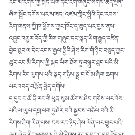
རང་མི་རིགས་ཀྱི་སྐད་ཡིག་དང་རིག་གཞུང་སོགས་ཚད་ལྡན་
ཞིག་སྦྱོང་དགོས་པར་མ་ཟད། འཛམ་གླིང་སྤྱིའི་དེང་རབས་
རིག་གནས་ཀྱི་ཁ་ཕྱོགས་ཀྱང་ཁོང་དུ་ཆུད་པར་བྱས་ནས་
འབྱུང་འགྱུར་བོད་ཀྱི་རིག་གཞུང་དང་སྐད་ཡིག་རྒྱུད་འཛིན་
བྱེད་ཐུབ་ལ་དེང་རབས་རྒྱལ་སྤྱིའི་ཤེས་རིག་གི་ཉིང་བཅུད་ཀྱང་
ཚུར་རང་མི་རིགས་ཀྱི་སྐད་ཡིག་ཐོག་ཏུ་བསྒྱུར་ཐུབ་པའི་མི་
རིགས་རིང་ལུགས་པའི་སྐད་གཉིས་སྨྲ་བ་ངོ་མ་ཞིག་ཆགས་
པར་འབད་བརྩོན་བྱེད་དགོས།
ད་དུང་ང་ཚོ་ནི་རང་གི་ཕུན་སུམ་ཚོགས་ཤིང་གཅེས་པར་འོས་
པའི་ཕ་ཡུལ་དགྲ་ལག་ཏུ་ཤོར་བའི་སྐྱབས་བཅོལ་བའི་མི་
རིགས་ཤིག་ཡིན་པས། ངས་རང་ཉིད་ཤེས་ཡོན་པར་གྱུར་པའི་