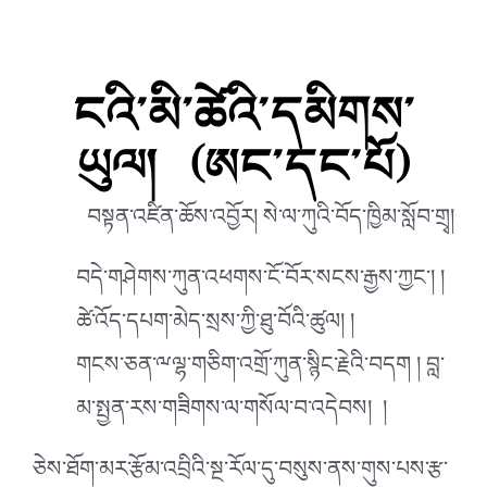
ངའི་མི་ཚེའི་དམིགས་
ཡུལ། (ཨང་དང་པོ)
བསྟན་འཛིན་ཆོས་འབྱོར། སེ་ལ་ཀུའི་བོད་ཁྱིམ་སློབ་གྲྭ།
བདེ་གཤེགས་ཀུན་འཕགས་ངོ་བོར་སངས་རྒྱས་ཀྱང༌། །
ཚེ་འོད་དཔག་མེད་སྲས་ཀྱི་ཐུ་བོའི་ཚུལ། །
གངས་ཅན་ྋལྷ་གཅིག་འགྲོ་ཀུན་སྙིང་རྗེའི་བདག ། བླ་
མ་སྤྱན་རས་གཟིགས་ལ་གསོལ་བ་འདེབས། །
ཅེས་ཐོག་མར་རྩོམ་འབྲིའི་སྔ་རོལ་དུ་བསུས་ནས་གུས་པས་རྩ་