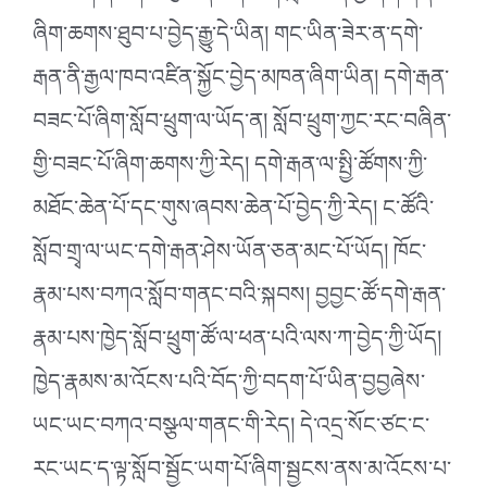
ཞིག་ཆགས་ཐུབ་པ་བྱེད་རྒྱུ་དེ་ཡིན། གང་ཡིན་ཟེར་ན་དགེ་
རྒན་ནི་རྒྱལ་ཁབ་འཛིན་སྐྱོང་བྱེད་མཁན་ཞིག་ཡིན། དགེ་རྒན་
བཟང་པོ་ཞིག་སློབ་ཕྲུག་ལ་ཡོད་ན། སློབ་ཕྲུག་ཀྱང་རང་བཞིན་
གྱི་བཟང་པོ་ཞིག་ཆགས་ཀྱི་རེད། དགེ་རྒན་ལ་སྤྱི་ཚོགས་ཀྱི་
མཐོང་ཆེན་པོ་དང་གུས་ཞབས་ཆེན་པོ་བྱེད་ཀྱི་རེད། ང་ཚོའི་
སློབ་གྲྭ་ལ་ཡང་དགེ་རྒན་ཤེས་ཡོན་ཅན་མང་པོ་ཡོད། ཁོང་
རྣམ་པས་བཀའ་སློབ་གནང་བའི་སྐབས། བྱབྱང་ཚོ་དགེ་རྒན་
རྣམ་པས་ཁྱེད་སློབ་ཕྲུག་ཚོ་ལ་ཕན་པའི་ལས་ཀ་བྱེད་ཀྱི་ཡོད།
ཁྱེད་རྣམས་མ་འོངས་པའི་བོད་ཀྱི་བདག་པོ་ཡིན་བྱབྱཞེས་
ཡང་ཡང་བཀའ་བསྩལ་གནང་གི་རེད། དེ་འདྲ་སོང་ཙང་ང་
རང་ཡང་ད་ལྟ་སློབ་སྦྱོང་ཡག་པོ་ཞིག་སྦྱངས་ནས་མ་འོངས་པ་