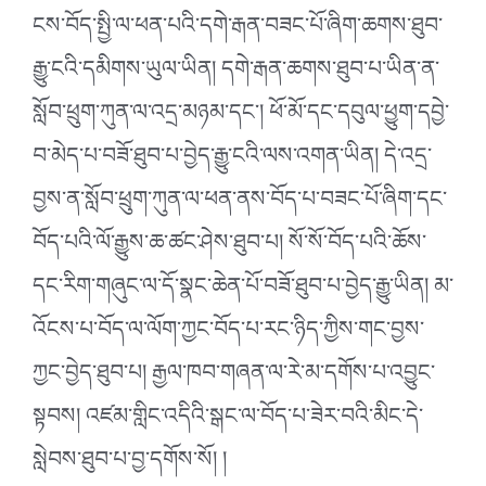
ངས་བོད་སྤྱི་ལ་ཕན་པའི་དགེ་རྒན་བཟང་པོ་ཞིག་ཆགས་ཐུབ་
རྒྱུ་ངའི་དམིགས་ཡུལ་ཡིན། དགེ་རྒན་ཆགས་ཐུབ་པ་ཡིན་ན་
སློབ་ཕྲུག་ཀུན་ལ་འདྲ་མཉམ་དང༌། ཕོ་མོ་དང་དབུལ་ཕྱུག་དབྱེ་
བ་མེད་པ་བཟོ་ཐུབ་པ་བྱེད་རྒྱུ་ངའི་ལས་འགན་ཡིན། དེ་འདྲ་
བྱས་ན་སློབ་ཕྲུག་ཀུན་ལ་ཕན་ནས་བོད་པ་བཟང་པོ་ཞིག་དང་
བོད་པའི་ལོ་རྒྱུས་ཆ་ཚང་ཤེས་ཐུབ་པ། སོ་སོ་བོད་པའི་ཆོས་
དང་རིག་གཞུང་ལ་དོ་སྣང་ཆེན་པོ་བཟོ་ཐུབ་པ་བྱེད་རྒྱུ་ཡིན། མ་
འོངས་པ་བོད་ལ་ལོག་ཀྱང་བོད་པ་རང་ཉིད་ཀྱིས་གང་བྱས་
ཀྱང་བྱེད་ཐུབ་པ། རྒྱལ་ཁབ་གཞན་ལ་རེ་མ་དགོས་པ་འབྱུང་
སྟབས། འཛམ་གླིང་འདིའི་སྒང་ལ་བོད་པ་ཟེར་བའི་མིང་དེ་
སླེབས་ཐུབ་པ་བྱ་དགོས་སོ། །