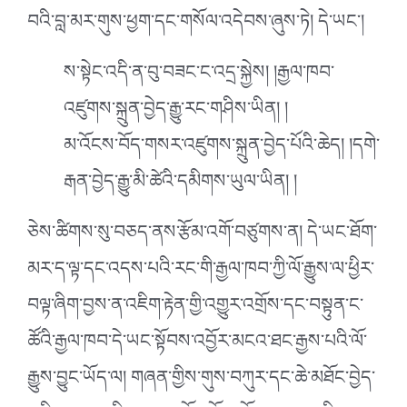
བའི་བླ་མར་གུས་ཕྱག་དང་གསོལ་འདེབས་ཞུས་ཏེ། དེ་ཡང༌།
ས་སྟེང་འདི་ན་བུ་བཟང་ང་འདྲ་སྐྱེས། །རྒྱལ་ཁབ་
འཛུགས་སྐྲུན་བྱེད་རྒྱུ་རང་གཤིས་ཡིན། །
མ་འོངས་བོད་གསར་འཛུགས་སྐྲུན་བྱེད་པོའི་ཆེད། །དགེ་
རྒན་བྱེད་རྒྱུ་མི་ཚེའི་དམིགས་ཡུལ་ཡིན། །
ཅེས་ཚིགས་སུ་བཅད་ནས་རྩོམ་འགོ་བཙུགས་ན། དེ་ཡང་ཐོག་
མར་ད་ལྟ་དང་འདས་པའི་རང་གི་རྒྱལ་ཁབ་ཀྱི་ལོ་རྒྱུས་ལ་ཕྱིར་
བལྟ་ཞིག་བྱས་ན་འཇིག་རྟེན་གྱི་འགྱུར་འགྲོས་དང་བསྟུན་ང་
ཚོའི་རྒྱལ་ཁབ་དེ་ཡང་སྟོབས་འབྱོར་མངའ་ཐང་རྒྱས་པའི་ལོ་
རྒྱུས་བྱུང་ཡོད་ལ། གཞན་གྱིས་གུས་བཀུར་དང་ཆེ་མཐོང་བྱེད་