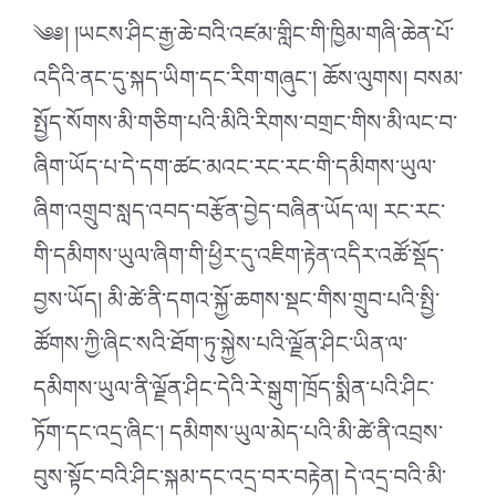
༄༅། །ཡངས་ཤིང་རྒྱ་ཆེ་བའི་འཛམ་གླིང་གི་ཁྱིམ་གཞི་ཆེན་པོ་
འདིའི་ནང་དུ་སྐད་ཡིག་དང་རིག་གཞུང༌། ཆོས་ལུགས། བསམ་
སྤྱོད་སོགས་མི་གཅིག་པའི་མིའི་རིགས་བགྲང་གིས་མི་ལང་བ་
ཞིག་ཡོད་པ་དེ་དག་ཚང་མའང་རང་རང་གི་དམིགས་ཡུལ་
ཞིག་འགྲུབ་སླད་འབད་བརྩོན་བྱེད་བཞིན་ཡོད་ལ། རང་རང་
གི་དམིགས་ཡུལ་ཞིག་གི་ཕྱིར་དུ་འཇིག་རྟེན་འདིར་འཚོ་སྡོད་
བྱས་ཡོད། མི་ཚེ་ནི་དགའ་སྐྱོ་ཆགས་སྡང་གིས་གྲུབ་པའི་སྤྱི་
ཚོགས་ཀྱི་ཞིང་སའི་ཐོག་ཏུ་སྐྱེས་པའི་ལྗོན་ཤིང་ཡིན་ལ་
དམིགས་ཡུལ་ནི་ལྗོན་ཤིང་དེའི་རེ་སྒུག་ཁྲོད་སྨིན་པའི་ཤིང་
ཏོག་དང་འདྲ་ཞིང༌། དམིགས་ཡུལ་མེད་པའི་མི་ཚེ་ནི་འབྲས་
བུས་སྟོང་བའི་ཤིང་སྐམ་དང་འདྲ་བར་བརྟེན། དེ་འདྲ་བའི་མི་