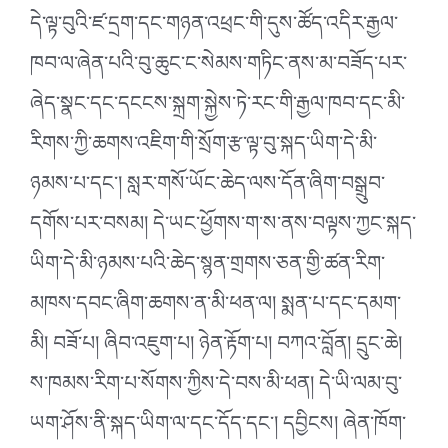
དེ་ལྟ་བུའི་ཛ་དྲག་དང་གཉན་འཕྲང་གི་དུས་ཚོད་འདིར་རྒྱལ་
ཁབ་ལ་ཞེན་པའི་བུ་ཆུང་ང་སེམས་གཏིང་ནས་མ་བཟོད་པར་
ཞེད་སྣང་དང་དངངས་སྐྲག་སྐྱེས་ཏེ་རང་གི་རྒྱལ་ཁབ་དང་མི་
རིགས་ཀྱི་ཆགས་འཇིག་གི་སྲོག་རྩ་ལྟ་བུ་སྐད་ཡིག་དེ་མི་
ཉམས་པ་དང༌། སླར་གསོ་ཡོང་ཆེད་ལས་དོན་ཞིག་བསྒྲུབ་
དགོས་པར་བསམ། དེ་ཡང་ཕྱོགས་ག་ས་ནས་བལྟས་ཀྱང་སྐད་
ཡིག་དེ་མི་ཉམས་པའི་ཆེད་སྙན་གྲགས་ཅན་གྱི་ཚན་རིག་
མཁས་དབང་ཞིག་ཆགས་ན་མི་ཕན་ལ། སྨན་པ་དང་དམག་
མི། བཟོ་པ། ཞིབ་འཇུག་པ། ཉེན་རྟོག་པ། བཀའ་བློན། དྲུང་ཆེ།
ས་ཁམས་རིག་པ་སོགས་ཀྱིས་དེ་བས་མི་ཕན། དེ་ཡི་ལམ་བུ་
ཡག་ཤོས་ནི་སྐད་ཡིག་ལ་དང་དོད་དང༌། དབྱིངས། ཞེན་ཁོག་