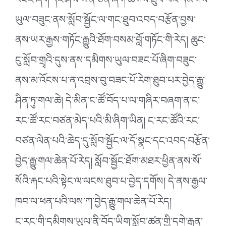
བཟང་ཞིག་དང་ཤེས་ཡོན་ཅན་ཞིག་ཆགས་ཐུབ་པའི་དམིགས་
ཡུལ་བཟུང་ནས་སློབ་སྦྱོང་ལ་གང་ཐུབ་འབད་བརྩོན་བྱས་
ནས་ཡར་རྒྱས་གཏོང་རྒྱུའི་ཐོག་བསམ་བློ་གཏོང་གི་རེད། ཆུང་
ངུ་སློབ་གྲྭའི་དུས་ནས་དམིགས་ཡུལ་བཟང་པོ་ཞིག་བཟུང་
ནས་མ་འོངས་པ་ན་འབྲས་བུ་བཟང་པོ་རེག་ཐུབ་པར་བྱེད་རྒྱུ་
ཤིན་ཏུ་གལ་ཆེ། དེ་མིན་ང་ཚོ་བོད་པ་ལ་གཞིར་བཞག་ན་ང་
རང་ཚོ་རང་བཙན་མེད་པའི་མི་ཞིག་ཡིན། ང་རང་ཚོའི་རང་
བཙན་ལེན་པའི་ཆེད་དུ་སློབ་སྦྱོང་ལ་དོ་སྣང་དང་འབད་བརྩོན་
བྱེད་རྒྱུ་གལ་ཆེན་པོ་རེད། སློབ་སྦྱོང་ཐོག་མཐར་ཕྱིན་ནས་སོ་
སོའི་རྐང་པའི་སྟེང་ལ་ལངས་ཐུབ་པ་བྱེད་དགོས། དེ་ནས་རྒྱལ་
ཁབ་ལ་ཕན་པའི་ལས་ཀ་བྱེད་རྒྱུ་གལ་ཆེན་པོ་རེད།
ང་རང་གི་དམིགས་ཡུལ་ནི་བོད་ཡིག་སློབ་ཚན་གྱི་དགེ་རྒན་