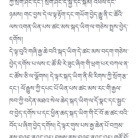
ཀྱི་སྲོག་ཤིང་དང༌། སྲོག་ཤིང་དེ་སྐྱེ་དང་སྐམ། འཕེལ་དང་
ཉམས། གང་བྱས་དེ་ལ་ལྟ་རྟོག་དང་གཡོག་བྱེད་རྒྱུ་ནི་ང་ཚོའི་
ལས་འགན་ཡིན་པས་ཚང་མས་སྐད་ཡིག་ལ་གཅེས་སྤྲས་བྱེད་
དགོས།
དེ་ལྟ་བུའི་གཞི་རྒྱ་ཆེ་བའི་སྐད་ཡིག་དེ་ཚང་མས་བདག་གཅེས་
བྱེད་དགོས་པ་ལས་ང་ཚོ་མི་རེ་ཟུང་ཞིག་གི་ཕྲག་པར་བཀལ་ན་
ང་ཚོས་ཅི་ལ་ལྕོགས། དེ་ལྟར་སྐད་ཡིག་ནི་མི་རིགས་ཀྱི་སྲོག་རྩ་
དང༌། ལོ་རྒྱུས་ཀྱི་དཔང་པོ་ཡིན་པས་ཚང་མས་རང་གི་རྒྱལ་
ཁབ་ཀྱི་བདེན་མཐའ་སེལ་ཆེད་སྐད་ཡིག་ལ་དོ་སྣང་དང་སྦྱང་
བ་བྱེད་དགོས་པ་དང་ཕྱིན་ཆད་སྐད་ཡིག་གི་ངོ་བོ་ཆ་ཚང་བའི་
བོད་པ་ཞིག་བྱེད་དགོས། དེ་ལྟར་གུས་པས་རྒྱ་ཆེན་པོ་བཀྲམ་