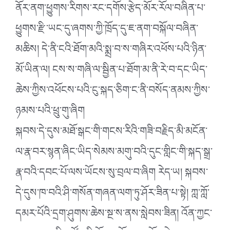
ནོར་ནག་ཕྱུགས་རིགས་རང་དགོས་རྩེད་མོར་རོལ་བཞིན་པ་
ཕྱུགས་རྫི་ཡང་དུ་ཞགས་ཀྱི་ཁྲོད་དུ་ཇ་ནག་བསྐོལ་བཞིན་
མཆིས། དེ་ནི་ངའི་ཐོག་མའི་སྨྲ་བ་ས་གཞིར་འཕོས་པའི་ཉིན་
མོ་ཡིན་ལ། ངས་ས་གཞི་ལ་སྦྱིན་པ་ཐོག་མ་ནི་རེ་བ་དང་ཡིད་
ཆེས་ཀྱིས་འཕོངས་པའི་ངུ་སྐད་ཅིག་ང་ནི་བསོད་ནམས་ཀྱིས་
ཉམས་པའི་ཕྲུ་གུ་ཞིག
སྐབས་དེ་དུས་མཐོ་སྒང་གི་གངས་རིའི་གཟི་བརྗིད་མི་མངོན་
ལ་རྣ་བར་སྙན་ཞིང་ཡིད་སེམས་མགུ་བའི་དུང་གླིང་གི་སྐད་སྒྲ་
རྣ་བའི་དབང་པོ་ལས་ཡོངས་སུ་བྲལ་བ་ཞིག རེད་ཡ། སྐབས་
དེ་དུས་ཁ་བའི་ཤི་གསོན་གཞན་ལག་ཏུ་ཤོར་ཟིན་པ་སྟེ། ཀླ་ཀློ་
དམར་པོའི་དྲག་ཤུགས་ཆེས་སྔ་ས་ནས་སླེབས་ཟིན། འོན་ཀྱང་