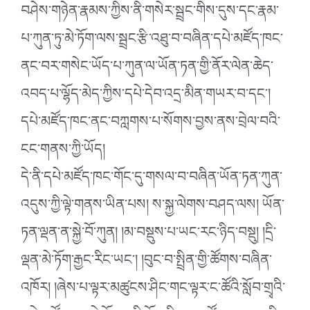
བཤེས་གཉེན་རྣམས་ཀྱིས་ནི་གསེར་སྦྲང་གིས་དུས་དང་རྣམ་
པ་ཀུན་ཏུ་མེ་ཏོག་ལས་སྦྲང་རྩི་འཐུ་བ་བཞིན་དཔེ་མཛོད་ཁང་
ནང་བར་གསེང་ཡོད་པ་ཀུན་ལ་ཡོན་ཏན་གྱི་ནོར་ལེན་ཆེད་
འབད་པ་ལྷོད་མེད་ཀྱིས་དཔེ་དེབ་འདྲ་མིན་གཡར་བ་དང༌།
དཔེ་མཛོད་ཁང་ནང་བཀླགས་པ་སོགས་བྱས་ནས་བྲེལ་བའི་
ངང་གནས་ཀྱི་ཡོད།
དེ་ནི་དཔེ་མཛོད་ཁང་གོང་དུ་གསལ་བ་བཞིན་ཡོན་ཏན་ཀུན་
འདུས་ཀྱི་ལྟེ་གནས་ཡིན་པས། ས་སྐྱ་ལེགས་བཤད་ལས། ཡོན་
ཏན་ལྡན་ན་སྐྱེ་བོ་ཀུན། །མ་བསྡུས་པ་ཡང་རང་ཉིད་བསྡུ། །དྲི་
ལྡན་མེ་ཏོག་རྒྱང་རིང་ཡང༌། །བུང་བ་སྤྲིན་གྱི་ཚོགས་བཞིན་
འཁོར། །ཞེས་པ་ལྟར་མཚུངས་ཤིང་གང་ལྟར་ང་ཚོའི་སློབ་གྲྭའི་