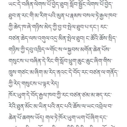
ཡང་དེ་བཞིན་ལེགས་པོ་བྱེད་ཐུབ། སློབ་སྦྱོང་ལེགས་པོ་བྱེད་
ཐུབ་ན་རང་གི་མ་རིག་པའི་མུན་པ་རྣམས་བསལ་ཏེ་རྒྱལ་ཁབ་
ཀྱི་ཆེད་ཁ་ཞེ་གཉིས་མེད་ཀྱི་བྱ་བ་སྤེལ་ཐུབ་པ་དང༌། རང་
བཙན་ཆེད་ལས་འགུལ་འདྲ་མིན་སྤེལ་ཐུབ། ང་ཚོའི་ཆོས་སྲིད་
གཉིས་ཀྱི་དབུ་འཁྲིད་ྋགོང་ས་ྋསྐྱབས་མགོན་ཆེན་པོས་
གསུངས་པ་བཞིན་དེ་རིང་གི་སློབ་ཕྲུག་ཆུང་ཆུང་ཞིག་གིས་
ཁྲུས་གཙང་མ་ཞིག་མ་རེད་ནའང་དེ་བོད་རང་བཙན་ལ་གནོད་
ཀྱི་རེད་གསུངས་པ་ལྟར་རེད།
ཁོར་ཡུག་དེ་བོད་རྒྱལ་ཁབ་ཀྱི་རང་བཙན་ཙམ་མ་ཟད་རང་
རེའི་ཐུན་མོང་མ་ཡིན་པའི་ནང་པའི་ཆོས་ལ་ཡང་འབྲེལ་བ་
ཆེན་པོ་ཆགས་ཡོད། གལ་ཏེ་ཁོར་ཡུག་ཡག་པོ་ཞིག་དང་