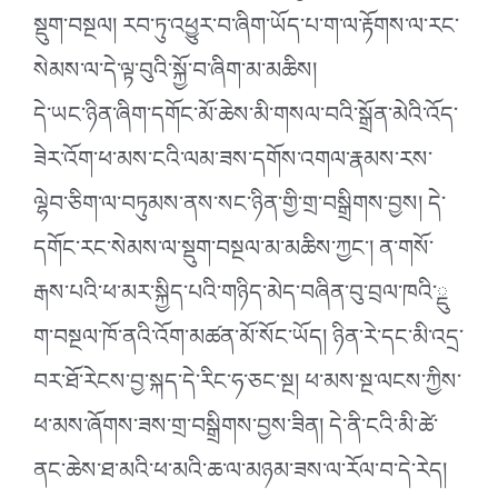
སྡུག་བསྔལ། རབ་ཏུ་འཕྱུར་བ་ཞིག་ཡོད་པ་ག་ལ་རྟོགས་ལ་རང་
སེམས་ལ་དེ་ལྟ་བུའི་སྐྱོ་བ་ཞིག་མ་མཆིས།
དེ་ཡང་ཉིན་ཞིག་དགོང་མོ་ཆེས་མི་གསལ་བའི་སྒྲོན་མེའི་འོད་
ཟེར་འོག་ཕ་མས་ངའི་ལམ་ཟས་དགོས་འགལ་རྣམས་རས་
ལྷེབ་ཅིག་ལ་བཏུམས་ནས་སང་ཉིན་གྱི་གྲ་བསྒྲིགས་བྱས། དེ་
དགོང་རང་སེམས་ལ་སྡུག་བསྔལ་མ་མཆིས་ཀྱང༌། ན་གསོ་
རྒས་པའི་ཕ་མར་སྐྱིད་པའི་གཉིད་མེད་བཞིན་བུ་བྲལ་ཁའི་ྡུ
ག་བསྔལ་ཁོ་ནའི་འོག་མཚན་མོ་སོང་ཡོད། ཉིན་རེ་དང་མི་འདྲ་
བར་ཐོ་རེངས་བྱ་སྐད་དེ་རིང་ཧ་ཅང་སྔ། ཕ་མས་སྔ་ལངས་ཀྱིས་
ཕ་མས་ཞོགས་ཟས་གྲ་བསྒྲིགས་བྱས་ཟིན། དེ་ནི་ངའི་མི་ཚེ་
ནང་ཆེས་ཐ་མའི་ཕ་མའི་ཆ་ལ་མཉམ་ཟས་ལ་རོལ་བ་དེ་རེད།