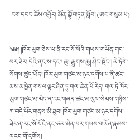
ངག་དབང་ཆོས་འབྱོར། མོན་གྷོ་གཏན་སློབ། (ཨང་གསུམ་པ)
༄༅། །ཁོར་ཡུག་ཅེས་པ་ནི་རང་སོ་སོའི་གཡས་གཡོན་གང་
སར་ཟེར། དེའི་ནང་ས་དང༌། ཆུ། རྒྱུགས་ཆུ། ཤིང་སྡོང༌། མེ་ཏོག་
སོགས་ཚུད་ཡོད། ཁོར་ཡུག་གཙང་མ་ཉར་དགོས་པ་ནི་ཚང་
མས་མཁྱེན་གསལ་ལྟར་ཤིན་ཏུ་གལ་ཆེན་པོ་རེད། གལ་ཏེ་ཁོར་
ཡུག་གཙང་མ་མེད་ན་རང་གཞན་ཚང་མ་ལུས་སེམས་གཉིས་
ཀ་བདེ་པོར་གནས་མི་ཐུབ། ཁོར་ཡུག་གཙང་མ་ཉར་དགོས་
ཟེར་ན་རང་སོ་སོའི་ནང་ཙམ་མིན་པར་གཡས་གཡོན་རྣམས་
ལའང་གོ་དགོས།