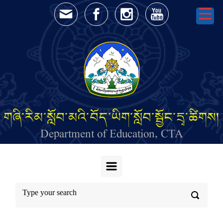
Skip to main content
གཞི་རིམ་སློབ་མའི་བོད་ཡིག་སློབ་སྦྱོང་དྲྭ་ཚིགས།
Department of Education, CTA