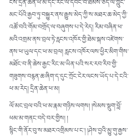
ངས་དྲིན་ཆེན་ཕ་མ་དང་རང་ལ་དབང་བ་ཐམས་ཅད་ལ་ཀླུང་
མང་པོའི་རྒྱབ་ཏུ་བསྐྱུར་ནས་རྒྱུས་མེད་ཀྱི་ས་མཐར་ཆ་མེད་ཀྱི་
འཚོ་བའི་གོམ་བགྲོད་ལ་བཞུགས་པ་དེ་རེད། རིམ་བཞིན་ཕ་
མའི་འགྲམ་ནས་བྲལ་ཏེ་རླངས་འཁོར་གྱི་ཐེམ་སྐས་འཛེགས་
ནས་ཕ་ཡུལ་དང་ཕ་མ་བྲལ། རླངས་འཁོར་ལས་ཕྱིར་མིག་གིས་
མཐོང་བ་ནི་ཆེས་རྒྱང་རིང་མ་ཡིན་པའི་སར་རབ་རིབ་གྱི་
གཟུགས་བརྙན་ཆ་ཞིག་ད་དུང་ཀྲོང་ངེར་ལངས་ཡོད་པ་དེ་ངའི་
ཕ་མ་རེད། དྲིན་ཆེན་ཕ་མ།
ལོ་མང་བྲལ་བའི་ཕ་མ་རྣམ་གཉིས་ལགས། །སེམས་སྡུག་བློ་
ཕམ་མ་གནང་བདེ་བར་གྱིས། །
སྙིང་གི་ནོར་བུ་ས་མཐར་འགྲིམས་པ་ང༌། །ཤེས་བྱའི་མྱུ་གུ་རྒྱས་