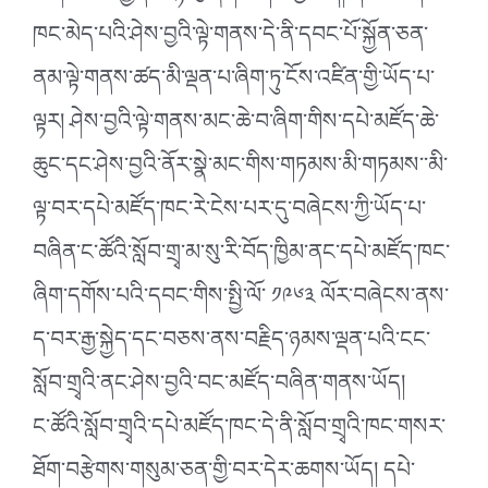
ཁང་མེད་པའི་ཤེས་བྱའི་ལྟེ་གནས་དེ་ནི་དབང་པོ་སྐྱོན་ཅན་
ནམ་ལྟེ་གནས་ཚད་མི་ལྡན་པ་ཞིག་ཏུ་ངོས་འཛིན་གྱི་ཡོད་པ་
ལྟར། ཤེས་བྱའི་ལྟེ་གནས་མང་ཆེ་བ་ཞིག་གིས་དཔེ་མཛོད་ཆེ་
ཆུང་དང་ཤེས་བྱའི་ནོར་སྣེ་མང་གིས་གཏམས་མི་གཏམས་་མི་
ལྟ་བར་དཔེ་མཛོད་ཁང་རེ་ངེས་པར་དུ་བཞེངས་ཀྱི་ཡོད་པ་
བཞིན་ང་ཚོའི་སློབ་གྲྭ་མ་སུ་རི་བོད་ཁྱིམ་ནང་དཔེ་མཛོད་ཁང་
ཞིག་དགོས་པའི་དབང་གིས་སྤྱི་ལོ་ ༡༩༦༣ ལོར་བཞེངས་ནས་
ད་བར་རྒྱ་སྐྱེད་དང་བཅས་ནས་བརྗིད་ཉམས་ལྡན་པའི་ངང་
སློབ་གྲྭའི་ནང་ཤེས་བྱའི་བང་མཛོད་བཞིན་གནས་ཡོད།
ང་ཚོའི་སློབ་གྲྭའི་དཔེ་མཛོད་ཁང་དེ་ནི་སློབ་གྲྭའི་ཁང་གསར་
ཐོག་བརྩེགས་གསུམ་ཅན་གྱི་བར་དེར་ཆགས་ཡོད། དཔེ་