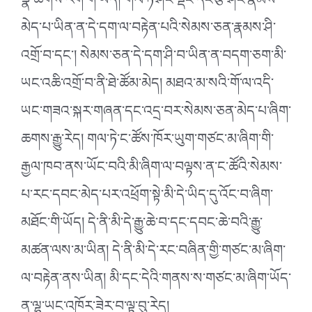
སྣ་ཚོགས་རག་གི་ཡོད། གལ་ཏེ་ཤིང་སྡོང་དང་རྩི་ཤིང་རྣམས་
མེད་པ་ཡིན་ན་དེ་དག་ལ་བརྟེན་པའི་སེམས་ཅན་རྣམས་ཤི་
འགྲོ་བ་དང༌། སེམས་ཅན་དེ་དག་ཤི་བ་ཡིན་ན་བདག་ཅག་མི་
ཡང་འཆི་འགྲོ་བ་ནི་ཐེ་ཚོམ་མེད། མཐའ་མ་སའི་གོ་ལ་འདི་
ཡང་གཟའ་སྐར་གཞན་དང་འདྲ་བར་སེམས་ཅན་མེད་པ་ཞིག་
ཆགས་རྒྱུ་རེད། གལ་ཏེ་ང་ཚོས་ཁོར་ཡུག་གཙང་མ་ཞིག་གི་
རྒྱལ་ཁབ་ནས་ཡོང་བའི་མི་ཞིག་ལ་བལྟས་ན་ང་ཚོའི་སེམས་
པ་རང་དབང་མེད་པར་འཕྲོག་སྟེ་མི་དེ་ཡིད་དུ་འོང་བ་ཞིག་
མཐོང་གི་ཡོད། དེ་ནི་མི་དེ་རྒྱུ་ཆེ་བ་དང་དབང་ཆེ་བའི་རྒྱུ་
མཚན་ལས་མ་ཡིན། དེ་ནི་མི་དེ་རང་བཞིན་གྱི་གཙང་མ་ཞིག་
ལ་བརྟེན་ནས་ཡིན། མི་དང་དེའི་གནས་ས་གཙང་མ་ཞིག་ཡོད་
ན་ལྷ་ཡང་འཁོར་ཟེར་བ་ལྟ་བུ་རེད།