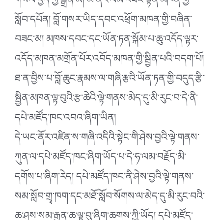
གསལ་བྱེད་ཀྱི་སྒྲོན་མེ། མ་ནོར་ལམ་བཟང་སྟོན་མཁན་གྱི་
སློབ་དཔོན། བློ་གསར་ཡིད་དབང་འཕྲོག་མཁན་གྱི་བཞིན་
བཟང་མ། མཁས་དབང་དང་ཡོན་ཏན་སྐོམ་པ་ཆུ་འདོད་ལྟར་
འདོད་མཁན་མགྲོན་པོར་འབོད་མཁན་གྱི་སྦྱིན་པའི་བདག་པོ།
ཐ་ན་བྱིས་པ་བློ་ཆུང་རྣམས་ལ་གཞི་རྩའི་ཡོན་ཏན་གྱི་བདུད་རྩི་
སྦྱིན་མཁན་ལྟ་བུའི་རྩ་ཆེའི་ལྟེ་གནས་མེད་དུ་མི་རུང་བ་དེ་ནི་
དཔེ་མཛོད་ཁང་འབའ་ཞིག་ཡིན།
དེ་ཡང་ནོར་འཛིན་ས་གཞི་འདིའི་སྟེང་གི་ཤེས་བྱའི་ལྟེ་གནས་
ཀུན་ལ་དཔེ་མཛོད་ཁང་ཞིག་ཡོད་པ་དེ་ཧ་ལམ་བརྗོད་མི་
དགོས་པ་ཞིག་རེད། དཔེ་མཛོད་ཁང་ནི་ཤེས་བྱའི་ལྟེ་གནས་
སམ་སློབ་གྲྭ་ཁག་དང་མཐོ་སློབ་སོགས་ལ་མེད་དུ་མི་རུང་བའི་
ཆ་ཤས་སམ་རྒྱན་ཆ་ལྟ་བུ་ཞིག་ཆགས་ཀྱི་ཡོད། དཔེ་མཛོད་