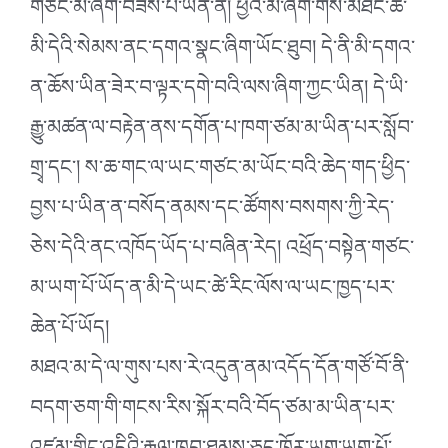
གཙང་མ་ཞིག་བཟོས་པ་ཡིན་ན། ཕྱིའི་མི་ཞིག་གིས་མཐོང་ཚེ་
མི་དེའི་སེམས་ནང་དགའ་སྣང་ཞིག་ཡོང་ཐུབ། དེ་ནི་མི་དགའ་
ན་ཆོས་ཡིན་ཟེར་བ་ལྟར་དགེ་བའི་ལས་ཞིག་ཀྱང་ཡིན། དེ་ཡི་
རྒྱུ་མཚན་ལ་བརྟེན་ནས་དགོན་པ་ཁག་ཙམ་མ་ཡིན་པར་སློབ་
གྲྭ་དང༌། ས་ཆ་གང་ལ་ཡང་གཙང་མ་ཡོང་བའི་ཆེད་གད་ཕྱིད་
བྱས་པ་ཡིན་ན་བསོད་ནམས་དང་ཚོགས་བསགས་ཀྱི་རེད་
ཅེས་དེའི་ནང་འཁོད་ཡོད་པ་བཞིན་རེད། འཕྲོད་བསྟེན་གཙང་
མ་ཡག་པོ་ཡོད་ན་མི་དེ་ཡང་ཚེ་རིང་ལོས་ལ་ཡང་ཁྱད་པར་
ཆེན་པོ་ཡོད།
མཐའ་མ་དེ་ལ་གུས་པས་རེ་འདུན་ནམ་འདོད་དོན་གཙོ་བོ་ནི་
བདག་ཅག་གི་གངས་རིས་སྐོར་བའི་བོད་ཙམ་མ་ཡིན་པར་