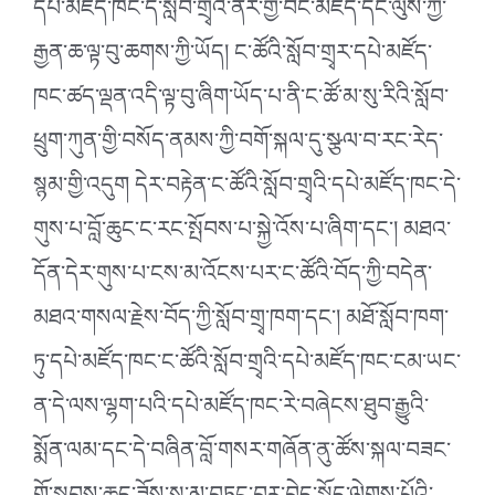
དཔེ་མཛོད་ཁང་དེ་སློབ་གྲྭའི་ནོར་གྱི་བང་མཛོད་དང་ལུས་ཀྱི་
རྒྱན་ཆ་ལྟ་བུ་ཆགས་ཀྱི་ཡོད། ང་ཚོའི་སློབ་གྲྭར་དཔེ་མཛོད་
ཁང་ཚད་ལྡན་འདི་ལྟ་བུ་ཞིག་ཡོད་པ་ནི་ང་ཚོ་མ་སུ་རིའི་སློབ་
ཕྲུག་ཀུན་གྱི་བསོད་ནམས་ཀྱི་བགོ་སྐལ་དུ་སྩལ་བ་རང་རེད་
སྙམ་གྱི་འདུག དེར་བརྟེན་ང་ཚོའི་སློབ་གྲྭའི་དཔེ་མཛོད་ཁང་དེ་
གུས་པ་བློ་ཆུང་ང་རང་སྤོབས་པ་སྐྱེ་འོས་པ་ཞིག་དང༌། མཐའ་
དོན་དེར་གུས་པ་ངས་མ་འོངས་པར་ང་ཚོའི་བོད་ཀྱི་བདེན་
མཐའ་གསལ་རྗེས་བོད་ཀྱི་སློབ་གྲྭ་ཁག་དང༌། མཐོ་སློབ་ཁག་
ཏུ་དཔེ་མཛོད་ཁང་ང་ཚོའི་སློབ་གྲྭའི་དཔེ་མཛོད་ཁང་ངམ་ཡང་
ན་དེ་ལས་ལྷག་པའི་དཔེ་མཛོད་ཁང་རེ་བཞེངས་ཐུབ་རྒྱུའི་
སྨོན་ལམ་དང་དེ་བཞིན་བློ་གསར་གཞོན་ནུ་ཚོས་སྐལ་བཟང་