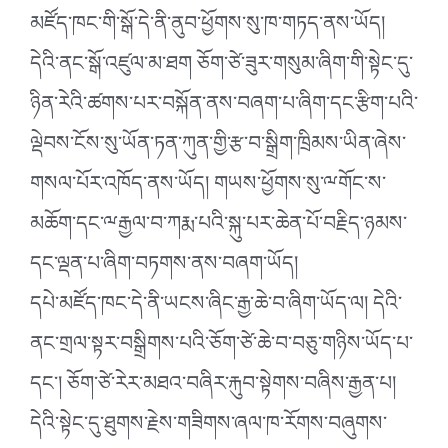
མཛོད་ཁང་གི་སྒོ་དེ་ནི་ནུབ་ཕྱོགས་སུ་ཁ་གཏད་ནས་ཡོད།
དེའི་ནང་སྒོ་འཛུལ་མ་ཐག ཅོག་ཙེ་ཟུར་གསུམ་ཞིག་གི་སྟེང་དུ་
ཉིན་རེའི་ཚགས་པར་བསྐོན་ནས་བཞག་པ་ཞིག་དང་རྩིག་པའི་
ལྡེབས་ངོས་སུ་ཡོན་ཏན་ཀུན་གྱི་རྩ་བ་སྒྲིག་ཁྲིམས་ཡིན་ཞེས་
གསལ་པོར་འཁོད་ནས་ཡོད། གཡས་ཕྱོགས་སུ་ྋགོང་ས་
མཆོག་དང་ྋརྒྱལ་བ་ཀརྨ་པའི་སྐུ་པར་ཆེན་པོ་བརྗིད་ཉམས་
དང་ལྡན་པ་ཞིག་བཏགས་ནས་བཞག་ཡོད།
དཔེ་མཛོད་ཁང་དེ་ནི་ཡངས་ཞིང་རྒྱ་ཆེ་བ་ཞིག་ཡོད་ལ། དེའི་
ནང་གྲལ་སྟར་བསྒྲིགས་པའི་ཅོག་ཙེ་ཆེ་བ་བཅུ་གཉིས་ཡོད་པ་
དང༌། ཅོག་ཙེ་རེར་མཐའ་བཞིར་རྐུབ་སྟེགས་བཞིས་རྒྱན་པ།
དེའི་སྟེང་དུ་ཐུགས་རྗེས་གཟིགས་ཞལ་ཁ་རོགས་བཞུགས་