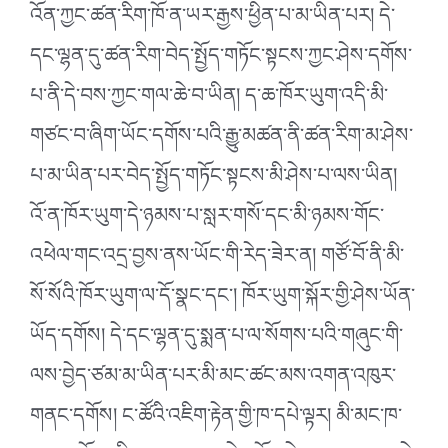
འོན་ཀྱང་ཚན་རིག་ཁོ་ན་ཡར་རྒྱས་ཕྱིན་པ་མ་ཡིན་པར། དེ་
དང་ལྷན་དུ་ཚན་རིག་བེད་སྤྱོད་གཏོང་སྟངས་ཀྱང་ཤེས་དགོས་
པ་ནི་དེ་བས་ཀྱང་གལ་ཆེ་བ་ཡིན། ད་ཆ་ཁོར་ཡུག་འདི་མི་
གཙང་བ་ཞིག་ཡོང་དགོས་པའི་རྒྱུ་མཚན་ནི་ཚན་རིག་མ་ཤེས་
པ་མ་ཡིན་པར་བེད་སྤྱོད་གཏོང་སྟངས་མི་ཤེས་པ་ལས་ཡིན།
འོ་ན་ཁོར་ཡུག་དེ་ཉམས་པ་སླར་གསོ་དང་མི་ཉམས་གོང་
འཕེལ་གང་འདྲ་བྱས་ནས་ཡོང་གི་རེད་ཟེར་ན། གཙོ་བོ་ནི་མི་
སོ་སོའི་ཁོར་ཡུག་ལ་དོ་སྣང་དང༌། ཁོར་ཡུག་སྐོར་གྱི་ཤེས་ཡོན་
ཡོད་དགོས། དེ་དང་ལྷན་དུ་སྨན་པ་ལ་སོགས་པའི་གཞུང་གི་
ལས་བྱེད་ཙམ་མ་ཡིན་པར་མི་མང་ཚང་མས་འགན་འཁུར་
གནང་དགོས། ང་ཚོའི་འཇིག་རྟེན་གྱི་ཁ་དཔེ་ལྟར། མི་མང་ཁ་