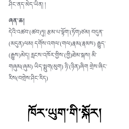
ཤིང་ནད་མེད་ཡིན། །
ཞན་ཆ།
དེའི་འཚབ་(ཚབ)ཏུ། རྩམ་པ་ལྟོག་(ཏོག)ཙམ། བདུན་
(མདུན)ལམ། དགོས་འགལ་(གལ)རྣམ(རྣམས) རྒྱུད་
(རྒྱུས)མེད། རླངས་འཁོར་གྱིས་(གྱི)ཐེམ་སྐས། མི་
གཞུམ(ཞུམ) ཡིད་སྨུག(མུག) ཉི་(ཉིན)ཞིག གྲེས་ཞིང་
རིས(བགྲེས་ཤིང་རིད)
ཁོར་ཡུག་གི་སྐོར།