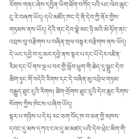
རོགས་གནང་ཞེས་དབྱིན་ཡིག་ཐོག་བཀོད་པའི་པང་ལེབ་ཆུང་
ངུ་རེ་བཞག་ཡོད། དཔེ་མཛོད་ཁང་དེ་ནི་དེབ་ཀྱི་ནོར་གྱིས་
གཏམས་ནས་ཡོད། དེའི་ནང་དེབ་སྣེ་མང་ཉི་མའི་མེ་ཏོག་ནང་
འབྲས་བུ་བརྩིགས་པ་བཞིན་གྲལ་བསྟར་བརྩིགས་ནས་ཡོད།
དེ་ཡང་དབྱེ་བ་དུ་མར་དབྱེ་ནས་སྟར་པ་དང་པོ་དེར་འཛིན་
རིམ་དང་པོ་ནས་ལྔ་པ་བར་གྱི་སློབ་ཕྲུག་གི་ཆེད་དུ་སྒྲུང་དེབ་
ཚིག་ཉུང་གོ་བདེའི་རིགས་དང་དེ་བཞིན་མུ་འབྲེལ་གཏམ་
བརྒྱུད་ཐུང་ངུའི་རིགས། ཚིག་གྲོགས་ཐུང་ངུའི་དེབ་ཆུང་རིགས་
སོགས་ཀྱིས་ཁེངས་པ་ཞིག་ཡོད།
སྟར་པ་གཉིས་པ་དེར། རང་ཅག་བོད་ཁ་བ་ཅན་གྱི་མཁས་
དབང་དུ་མས་དཀའ་ངལ་དུ་མ་མཛད་པའི་དེབ་ཕྲེང་མིག་གི་