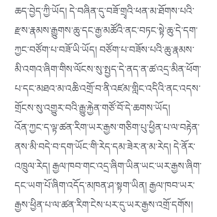
ཆད་བྱེད་ཀྱི་ཡོད། དེ་བཞིན་དུ་བཟོ་གྲྭའི་ཕན་མ་ཐོགས་པའི་
རྫས་རྣམས་རྒྱུགས་ཆུ་དང་རྒྱ་མཚོའི་ནང་བཏང་སྟེ་ཆུ་དེ་དག་
ཀྱང་བཙོག་པ་བཟོ་ཡི་ཡོད། བཙོག་པ་བཟོས་པའི་ཆུ་རྣམས་
མི་འགའ་ཞིག་གིས་ལོངས་སུ་སྤྱད་དེ་ནད་ན་ཚ་འདྲ་མིན་ཕོག་
པ་དང་མཐའ་མ་འཆི་འགྲོ་བ་ནི་འཛམ་གླིང་འདིའི་ནང་འདས་
གྲོངས་སུ་འགྱུར་བའི་རྒྱུ་རྐྱེན་གཙོ་བོ་དེ་ཆགས་ཡོད།
འོན་ཀྱང་ད་ལྟ་ཚན་རིག་ཡར་རྒྱས་གཅིག་པུ་ཕྱིན་པ་ལ་བརྟེན་
ནས་མི་བདེ་བ་དག་ཡོང་གི་རེད་དམ་ཟེར་ན་མ་རེད། དེ་ནོར་
འཁྲུལ་རེད། རྒྱལ་ཁབ་གང་འདྲ་ཞིག་ཡིན་ཡང་ཡར་རྒྱས་ཞིག་
དང་ཡག་པོ་ཞིག་འདོད་མཁན་ཤ་སྟག་ཡིན། རྒྱལ་ཁབ་ཡར་
རྒྱས་ཕྱིན་པ་ལ་ཚན་རིག་ངེས་པར་དུ་ཡར་རྒྱས་འགྲོ་དགོས།