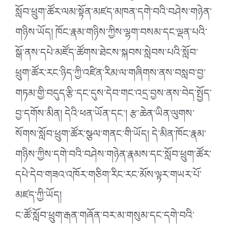
སློབ་ཕྲུག་ཚོར་ལམ་སྟོན་མཛད་མཁན་དགེ་བའི་བཤེས་གཉེན་
གཉིས་ཡོད། ཁོང་རྣམ་གཉིས་ཀྱིས་ལྷག་བསམ་དང་ལྡན་པའི་
སྒོ་ནས་དཔེ་མཛོད་ཚོགས་ཐེངས་སྐབས་སླེབས་པའི་སློབ་
ཕྲུག་ཚོར་རང་ཉིད་ཀྱི་འཛིན་རིམ་ལ་གཞིགས་ནས་བསླབ་བྱ་
གཏམ་གྱི་བདུད་རྩི་དང་དུས་དེབ་གང་འདྲ་བྱས་ནས་བེད་སྤྱོད་
བྱ་དགོས་མིན། དེའི་ཕན་ཡོན་དང༌། རྩ་ཆེན་ཡིན་ལུགས་
སོགས་སློབ་ཕྲུག་ཚོར་སྩལ་གནང་གི་ཡོད། དེ་མིན་ཁོང་རྣམ་
གཉིས་ཀྱིས་དགེ་བའི་བཤེས་གཉེན་རྣམས་དང་སློབ་ཕྲུག་ཚོར་
དཔེ་དེབ་གཟའ་འཁོར་གཅིག་རིང་རང་མོས་ལྟར་གཡར་པོ་
མཛད་ཀྱི་ཡོད།
ང་ཚོ་སློབ་ཕྲུག་རྒན་གཞོན་བར་མ་གསུམ་དང་དགེ་བའི་