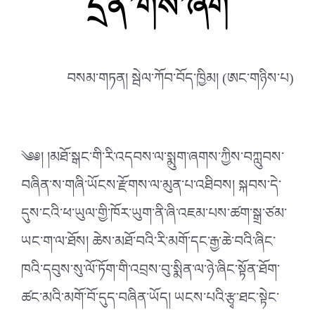
དྲན་གསོ་ཞིག
བསམ་གཏན། སྦེལ་ཀོབ་བོད་ཁྱིམ། (ཨང་གཉིས་པ)
༄༅། །མཐོ་སྒང་གི་རི་འདབས་ལ་སྨུག་ཞགས་ཀྱིས་བཀླུབས་
བཞིན་ས་གཞི་ཡོངས་རྫོགས་ལ་མུན་པ་འཐིབས། སྐབས་དེ་
དུས་ངའི་ཕ་ཡུལ་གྱི་ཁོར་ཡུག་ནི་ཞི་འཇམ་པས་ཚག་སྒྲ་ཙམ་
ཡང་ག་ལ་ཐོས། ཆེས་མཐོ་བའི་རི་མགོ་དང་རྒྱ་ཆེ་བའི་ཞིང་
ཁའི་དབུས་སུ་ལོ་ཏོག་གི་འབྲས་བུ་སྨིན་ལ་ཉེ་ཞིང་སྟོན་ཐོག་
ཚང་མའི་མགོ་བོ་དུད་བཞིན་ཡོད། ཡངས་པའི་རྩྭ་ཐང་སྟེང་