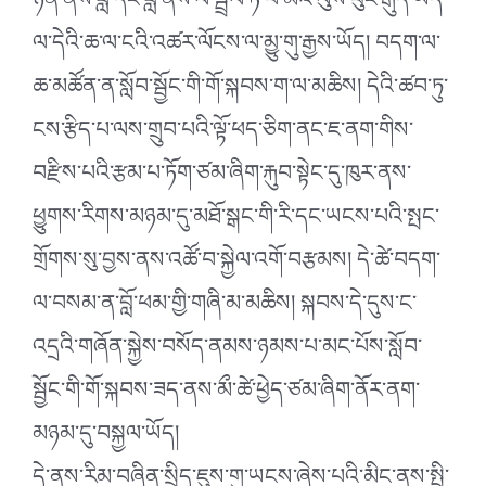
ཉིན་ནས་ཟླ་དང་ཟླ་ནས་ལོ་སྦྲེལ་ཏེ་ཕ་མའི་ལུས་ཕུང་རྒུད་ཡོད་
ལ་དེའི་ཆ་ལ་ངའི་འཚར་ལོངས་ལ་མྱུ་གུ་རྒྱས་ཡོད། བདག་ལ་
ཆ་མཚོན་ན་སློབ་སྦྱོང་གི་གོ་སྐབས་ག་ལ་མཆིས། དེའི་ཚབ་ཏུ་
ངས་རྩིད་པ་ལས་གྲུབ་པའི་ལྟོ་ཕད་ཅིག་ནང་ཇ་ནག་གིས་
བརྫིས་པའི་རྩམ་པ་ཏོག་ཙམ་ཞིག་རྐུབ་སྟེང་དུ་ཁུར་ནས་
ཕྱུགས་རིགས་མཉམ་དུ་མཐོ་སྒང་གི་རི་དང་ཡངས་པའི་སྤང་
གྲོགས་སུ་བྱས་ནས་འཚོ་བ་སྐྱེལ་འགོ་བརྩམས། དེ་ཚེ་བདག་
ལ་བསམ་ན་བློ་ཕམ་གྱི་གཞི་མ་མཆིས། སྐབས་དེ་དུས་ང་
འདྲའི་གཞོན་སྐྱེས་བསོད་ནམས་ཉམས་པ་མང་པོས་སློབ་
སྦྱོང་གི་གོ་སྐབས་ཟད་ནས་མྀ་ཚེ་ཕྱེད་ཙམ་ཞིག་ནོར་ནག་
མཉམ་དུ་བསྐྱལ་ཡོད།
དེ་ནས་རིམ་བཞིན་སྲིད་ཇུས་གུ་ཡངས་ཞེས་པའི་མིང་ནས་སྤྱི་