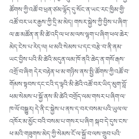
ཚོགས་ཀྱི་འཚོ་བ་ཕྲན་ཙམ་ལྷོད་དུ་སོང་ན་ཡང་རང་ཁྱིམ་གྱི་
འཚོ་བར་ཡར་རྒྱས་ཀྱི་དྲི་མ་མེད། གསར་སྐྱེས་ཀྱི་བྱིས་པ་ཞིག་
ལ་ཆ་མཚོན་ན་མི་ཚེ་འདི་ལ་ཕ་མ་ལས་ལྷག་པ་ཞིག་ཕལ་ཆེར་
མེད་ངེས་པ་རེད་ལ། ཕ་མའི་སེམས་པ་དང་བརྩེ་བ་ནི་ནམ་
ཡང་བྱིས་པའི་མི་ཚེའི་མདུན་ལམ་ཁོ་ནའི་ཆེད་ན་གསོ་རྒས་
འགྲོ་བ་ཞིག དེར་བརྟེན་ཕ་མ་གཉིས་ནས་སྤྱི་ཚོགས་ཀྱི་འཚོ་བ་
གོམས་སྟབས་དང་ངའི་ད་ལྟའི་མི་ཚེའི་འཚོ་བར་ཡིད་མུག་བློ་
ཕམ་སེམས་པ་སྐྱོ་ནས་མི་ཚེའི་བགྲོད་ལམ་གསར་པ་ཞིག་ལ་
ཁ་ལོ་བསྒྱུར། དེ་ནི་ང་སྐྱེས་པ་ནས་ད་བར་བསམ་པའི་ཡུལ་ལ་
འཁོར་མ་མྱོང་བའི་བསམ་པ་གསར་པ་ཞིག སྐབ་དེ་དུས་ངས་
ཕ་མའི་གཟུགས་མེད་ཀྱི་སེམས་ངོ་ལ་སྐྱོ་བ་ལས་གྲུབ་པའི་