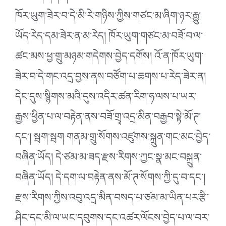
ཁོར་ཡུག་ཟེར་བ་དེ་མི་རེ་གཉིས་ཀྱིས་གཙང་མ་ཞིག་ཉར་རྒྱུ་
ཡོད་རེད་དམ་ཟེར་ན་མ་རེད། ཁོར་ཡུག་གཙང་མ་བཟོ་བ་ལ་
ཚང་མས་ཕྱ་གྲུ་མཉམ་གདེགས་བྱེད་དགོས། འོ་ན་ཁོར་ཡུག་
ཟེར་བ་དེ་གང་འདྲ་བྱས་ནས་བཙོག་པ་ཆགས་པ་རེད་ཟེར་ན།
དེང་དུས་སྙིགས་མའི་དུས་འདིར་ཚན་རིག་ཧ་ལས་པ་ཡར་
རྒྱས་ཕྱིན་པ་ལ་བརྟེན་ནས་བཟོ་གྲྭ་འདྲ་མིན་བརྒྱབ་སྟེ་མོ་ཊ་
དང༌། སྦག་སྦག གནམ་གྲུ་སོགས་འཛུགས་སྐྲུན་གང་མང་བྱེད་
བཞིན་ཡོད། དེ་ཙམ་མ་ཟད་རྫས་རིགས་ཀྱང་སྣ་མང་བསྐྲུན་
བཞིན་ཡོད། དེ་དག་ལ་བརྟེན་ནས་མོ་ཊ་སོགས་ཀྱི་དུ་བ་དང༌།
རྫས་རིགས་ཀྱིས་འབུ་འདྲ་མིན་བསད་པ་ཙམ་མ་ཡིན་པར་རྩི་
ཤིང་དང་མི་ལ་ཡང་དབུགས་དང་འཚར་ལོངས་བྱེད་པ་ལ་བར་