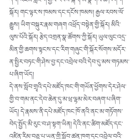
དེབ། འཛམ་གླིང་གི་རྒྱལ་རབས་སྐོར། མི་སྣ་གལ་ཆེ་ཁག་གི་
སྐོར། གང་ལྟར་ས་ཁམས་དང་དངོས་ཁམས། རྒྱལ་རབས་ལོ་
རྒྱུས། ཡིག་བསྐུར་རྣམ་གཞག འཕྲོད་བསྟེན་གྱི་སྐོར། མིའི་
ལུས་པོའི་སྐོར། རྩེད་འགྲན་སྣ་ཚོགས་ཀྱི་སྐོར། ཡུལ་ལུང་འདྲ་
མིན་གྱི་ཆགས་སྟངས་དང་རིག་གཞུང་གི་སྐོར་སོགས་མདོར་
ན་སྤྱིར་བཏང་གི་ཤེས་བྱ་དང་འབྲེལ་བའི་དེབ་དུ་མས་གཏམས་
པ་ཞིག་ཡོད།
དེ་ནས་སློབ་གྲྭའི་དཔེ་མཛོད་ཁང་གི་གཡོན་ཕྱོགས་དེར་ཤེལ་
གྱི་བ་གམ་ནང་དེབ་ཆེན་དུ་མ་ཕྲ་ལྷམ་མེར་བཞག་པ་ཞིག་
ཡོད། དེ་རྣམས་ནི་དཔེ་མཛོད་ཁང་ཁོ་ནའི་ནང་མ་གཏོགས་
བེད་སྤྱོད་མི་རུང་བ་ཤ་སྟག་ཡིན། དེའི་ནང་ཚིག་མཛོད་དང་
འཛིན་རིམ་བཅུ་པ་ཡན་གྱི་སློབ་ཚན་ཁག་དང་འབྲེལ་བའི་