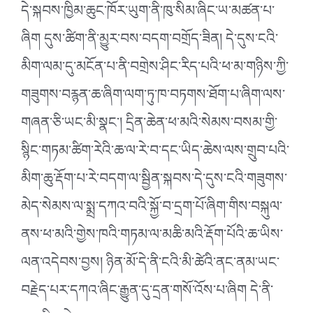
དེ་སྐབས་ཁྱིམ་ཆུང་ཁོར་ཡུག་ནི་ཁུ་སིམ་ཞིང་ཡ་མཚན་པ་
ཞིག དུས་ཚིག་ནི་མྱུར་བས་བདག་བགྲོད་ཟིན། དེ་དུས་ངའི་
མིག་ལམ་དུ་མངོན་པ་ནི་བགྲེས་ཤིང་རིད་པའི་ཕ་མ་གཉིས་ཀྱི་
གཟུགས་བརྙན་ཆ་ཞིག་ལག་ཏུ་ཁ་བཏགས་ཐོག་པ་ཞིག་ལས་
གཞན་ཅི་ཡང་མི་སྣང༌། དྲིན་ཆེན་ཕ་མའི་སེམས་བསམ་གྱི་
སྙིང་གཏམ་ཚིག་རེའི་ཆ་ལ་རེ་བ་དང་ཡིད་ཆེས་ལས་གྲུབ་པའི་
མིག་ཆུ་རྡོག་པ་རེ་བདག་ལ་སྦྱིན་སྐབས་དེ་དུས་ངའི་གཟུགས་
མེད་སེམས་ལ་སྨྲ་དཀའ་བའི་སྐྱོ་བ་དྲག་པོ་ཞིག་གིས་བསྐུལ་
ནས་ཕ་མའི་གྱེས་ཁའི་གཏམ་ལ་མཆི་མའི་རྡོག་པོའི་ཆ་ཡིས་
ལན་འདེབས་བྱས། ཉིན་མོ་དེ་ནི་ངའི་མི་ཚེའི་ནང་ནམ་ཡང་
བརྗེད་པར་དཀའ་ཞིང་རྒྱུན་དུ་དྲན་གསོ་འོས་པ་ཞིག དེ་ནི་