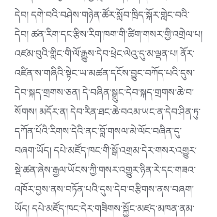
དེབ། དགེ་བའི་བཤེས་གཉེན་ཚོར་སློབ་ཁྲིད་སྐོར་གླེང་བའི་
དེབ། ཚན་རིག་དང་རྩིས་རིག་ཁག་གི་ཚིག་གསར་གྱི་འགྲེལ་པ།
འཛམ་བུའི་གླིང་གི་ལོ་རྒྱུས་དེབ་ཕྲེང་ལེའུ་དུ་མ་ལྡན་པ། ནོར་
འཛིན་ས་གཞིའི་སྟེང་ཡ་མཚན་དངོས་བྱུང་བཀོད་པའི་དུས་
དེབ་སྐད་གྲགས་ཅན། དེ་བཞིན་སྒྲུང་དེབ་སྐད་གྲགས་ཆེ་བ་
སོགས། མདོར་ན། དེབ་རིན་ཐང་ཆེ་བའམ་ཡང་ན་དེབ་ཤིན་ཏུ་
དཀོན་པོའི་རིགས་དེའི་ནང་བློ་གསལ་མེ་ལོང་བཞིན་དུ་
བཞག་ཡོད། དཔེ་མཛོད་ཁང་གི་སྒོ་འགྲམ་དེར་གསར་འགྱུར་
སྡེ་ཚན་ཞེས་རྒྱལ་ཡོངས་ཀྱི་གསར་འགྱུར་ཉིན་རེ་དང་གཟའ་
འཁོར་བྱས་ནས་བཏོན་པའི་དུས་དེབ་བརྩིགས་ནས་བཞག་
ཡོད། དཔེ་མཛོད་ཁང་དེར་གཟིགས་སྐྱོང་མཛད་མཁན་ནམ་