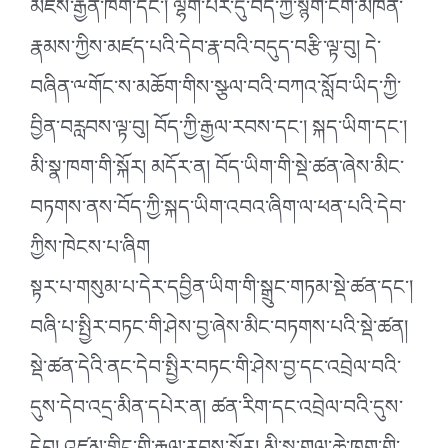
མཛེས་རྒྱན་ཁག་དང༌། ལྷག་པར་དུ་བོད་ཀྱི་སྙག་ངག་མཁན་
རྣམས་ཀྱིས་མཛད་པའི་དེབ་རྣ་བའི་བདུད་བརྩི་ལྟ་བུ། དེ་
བཞིན་ྋགོང་ས་མཆོག་གིས་སྩལ་བའི་བཀའ་སློབ་ཡིད་ཀྱི་
བྱིན་བརླབས་ལྟ་བུ། བོད་ཀྱི་རྒྱལ་རབས་དང༌། སྐད་ཡིག་དང༌།
མི་སྣ་ཁག་གི་སྐོར། མདོར་ན། བོད་ཡིག་གི་སྡེ་ཚན་ཞེས་མིང་
བཏགས་ནས་བོད་ཀྱི་སྐད་ཡིག་འབའ་ཞིག་ལ་ཕན་པའི་དེབ་
ཀྱིས་ཁེངས་པ་ཞིག
སྟར་པ་གསུམ་པ་དེར་དབྱིན་ཡིག་གི་སྒྲུང་གཏམ་སྡེ་ཚན་དང༌།
བཞི་པ་སྤྱིར་བཏང་གི་ཤེས་བྱ་ཞེས་མིང་བཏགས་པའི་སྡེ་ཚན།
སྡེ་ཚན་དེའི་ནང་དེབ་སྤྱིར་བཏང་གི་ཤེས་བྱ་དང་འབྲེལ་བའི་
དུས་དེབ་འདྲ་མིན་དཔེར་ན། ཚན་རིག་དང་འབྲེལ་བའི་དུས་