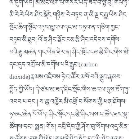
ལ་དུག་ཡོད། མི་མང་ལག་ལ་གསེར་ཡོད་ཟེར་བ་ལྟ་བུ། གལ་ཏེ་
མི་རེ་རེ་ཡིས་ཤིང་སྡོང་གཉིས་རེ་བཏབ་ན་མི་ལྔ་བརྒྱ་ཡིས་ཤིང་
སྡོང་ཆིག་སྟོང་བཏབ་ཐུབ་པ་དང་མ་བཏབ་ན་གཅིག་ཀྱང་
བཏབ་མི་ཐུབ། འོ་ན་ཤིང་སྡོང་ངམ་རྩི་ཤིང་འདེབས་དགོས་
པའི་རྒྱུ་མཚན་གང་ཡིན་ཟེར་ན། ཤིང་སྡོང་ངམ་རྩི་ཤིང་གིས་མི་
དང་དུད་འགྲོ་ལ་མི་དགོས་པའི་རླུང་(carbon
dioxide)རྣམས་འཇིབས་ཏེ་ང་ཚཽར་མཁོ་བའི་རླུང་རྣམས་
སྤྲོད་ཀྱི་ཡོད། དེ་ཙམ་མ་ཟད་ཤིང་སྡོང་གིས་ཆར་པ་དུས་ཐོག་ཏུ་
འབབ་པ་དང༌། ས་ཆུ་འཁྱེར་མི་འགྲོ་བ་སོགས་ཀྱི་ཕན་ཐོགས་
ཧ་ཅང་ཆེན་པོ་ཡོད། ཤིང་སྡོང་དང་རྩི་ཤིང་ལས་ང་ཚོར་ཟས་སྣ་
ཚོགས་དང༌། སྨན། གོས། འབྲི་དེབ་ཀྱི་ཤོག་བུ་སོགས་འདྲ་མིན་