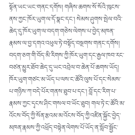
སྟོན་ཡང་ཡང་གནང་དགོས། གཞིས་ཆགས་སོ་སོའི་ཁུངས་
ནས་ཀྱང་ཁོར་ཡུག་ལ་དོ་སྣང་དང༌། སེམས་ཤུགས་སྤེལ་བའི་
ཆེད་དུ་ཁོར་ཡུག་ལ་བདག་གཅེས་ལེགས་པ་བྱེད་མཁན་
རྣམས་ལ་བྱ་དགའ་འཕུལ་ཏེ་བསྟོད་བསྔགས་གནང་དགོས།
བདག་ཅག་གི་བོད་མི་རིགས་ཀྱི་ཁོར་ཡུག་དང་རྒྱལ་ཁབ་རང་
བཙན་མྱུར་ཐོབ་ཆེད་དུ་ཡང་འབྲེལ་བ་ཆེན་པོ་ཆགས་ཡོད།
ཁོར་ཡུག་གཙང་མ་ཡོད་པ་ལས་ང་ཚོའི་ལུས་པོ་དང་སེམས་
པ་གཉིས་ཀ་བདེ་པོར་གནས་ཐུབ་པ་དང༌། བློ་དང་རིག་པ་
རྣམས་ཀྱང་དྭངས་ཤིང་གསལ་བ་ཡོང་ཐུབ། གལ་ཏེ་ང་ཚོའི་མ་
འོངས་བོད་ཀྱི་སོན་རྩའམ་མ་འོངས་བོད་ཀྱི་འཛིན་སྐྱོང་བྱེད་
མཁན་རྣམས་ཀྱི་འཕྲོད་བསྟེན་ལེགས་པོ་ཡོད་ན་སློབ་སྦྱོང་