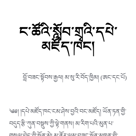
ང་ཚོའི་སློབ་གྲྭའི་དཔེ་
མཛོད་ཁང།
བློ་བཟང་སྟོབས་རྒྱལ། མ་སུ་རི་བོད་ཁྱིམ། (ཨང་དང་པོ)
༄༅། །དཔེ་མཛོད་ཁང་ངམ་ཤེས་བྱའི་བང་མཛོད། ཡོན་ཏན་གྱི་
བདུད་རྩི་ཀུན་བསྡུས་ཀྱི་ལྟེ་གནས། མ་རིག་པའི་མུན་པ་