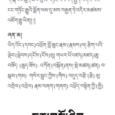
གོ་སྐབས་ཆུད་ཟོས་སུ་མ་བཏང་བར་བེད་སྤྱོད་ལེགས་པོའི་
ངང་གཏོང་རྒྱུའི་སྨོན་ལམ་དུ་མས་བརྒྱན་ཏེ་འདིར་མཚམས་
འཇོག་རྒྱུ་ཡིན།། །།
ཞན་ཆ།
ཡིད་འོང་(དབང)འཕྲོག བློ་ཆུང་རྣམ་(རྣམས)ལ། རྩིག་པའི་
ལྡེབ་(ལྡེབས)དངོས་(ངོས)སུ། གཡར་པོ་འཛད(མཛད)ཆུ་
བཟོད་ (ཆུད་ཟོས) འཀོན་(བསྐོན)ནས། སྡེ་མཚན(ཚན) བ་
སྒམ་(གམ) གསེར་སྦྲང་ཀྱིས་(གིས) བདུད་བརྩི་(རྩི) མུ་
འགྲེལ་(འབྲེལ) རྣམ་བཞག་(གཞག) འཕྲོད་བསྟེན་ཀྱི་(གྱི)