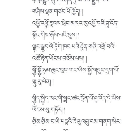
ཆེ༷་ཆེ༷་རྒྱུག་ཤུགས་ཤིན་ཏུ་ཆེ་བའི་སྨྱོན་པའི་
གཤིས་ལྡན་གཙང་པོ་ཁྱོད། །
འཕྱོ༷་འཕྱོ༷་རླབས་ཕྲེང་མཁའ་རུ་འཕྱོ་བའི་ཤྭ་འོད་
སྟོང་གིས་རྒོལ་བའི་དུས། །
ལྗ༷ང་ལྗ༷ང་ལོ་ཏོག་ཁང་པའི་རྟེན་གཞི་འགྲོ་བའི་
འཚོ་རྟེན་ཡོངས་བཅོམ་པས། །
སྐྱོ༷་སྐྱོ༷་ཉམ་ཆུང་བུང་བ་ང་ཡིས་སྐྱོ་གདུང་དྲག་པོ་
གླུ་རུ་ལེན། །
སྐྱི༷ད་སྐྱི༷ད་རང་གི་སྦྲང་ཚང་དྲོན་པོ་ཤྭ་འོད་དེ་ཡིས་
ཡོངས་སུ་གཏོར། །
ཞི༷མ་ཞི༷མ་ང་ཡི་པདྨའི་ཟེའུ་འབྲུ་ངམ་གནག་སེར་