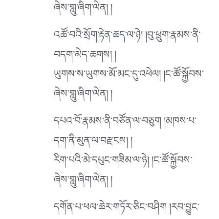
ཞེས་གླུ་ཞིག་ལེན། །
འཚོ་བའི་སྲོག་རྟེན་ཆད་ལ་ཉེ། །བུ་ཕྲུག་རྣམས་ནི་
བདག་མེད་ཆགས། །
ཡུགས་ས་ཡུགས་མོ་མང་དུ་འཕེལ། །ང་ཚོ་སྐྱོབས་
ཞེས་གླུ་ཞིག་ལེན། །
དཔའ་བོ་རྣམས་ནི་བཙོན་ལ་བཅུག །མཁས་པ་
དག་ནི་མུན་ལ་བརྫངས། །
རིག་པའི་མེ་དཔུང་གཟིམ་ལ་ཉེ། །ང་ཚོ་སྐྱོབས་
ཞེས་གླུ་ཞིག་ལེན། །
དགོན་པ་ཕལ་ཆེར་གཏོར་ཅིང་བཤིག །རབ་བྱུང་