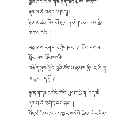
ལྗོན་ཤིང་ཡལ་ག་མཉེན་ཞིང་ལྡེམ། །མེ་ཏོག་
རྣམས་ནི་བཞད་ལ་ཁད། །
ཉིན་མཚན་ཁོར་མོ་ཡུག་ཏུ་ནི། །ང་ནི་འཕུར་ལྡིང་
གར་ལ་རོལ། །
བཅུ་ཕྲག་རིག་པའི་ལྡིང་ཁང་ན། །ཐོས་བསམ་
སློབ་ལ་གཞོལ་བ་ཡི། །
བརྩོན་ལྡན་སློབ་བུའི་ཚོགས་རྣམས་ཀྱི། །ང་ཡི་གླུ་
ལ་ཅུང་ཟད་ཉོན། །
རྒྱ་ནག་དམར་པོས་བོད་ཡུལ་འཕྲོག །བོད་མི་
རྣམས་ནི་མགོན་དང་བྲལ། །
བོད་མིའི་རང་དབང་སླར་གསོའི་ཆེད། །དིར་དིར་