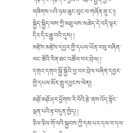
གཟི༷གས་གཟི༷གས་བྱམས་བརྩེའི་སྤྱན་གྱིས་
གཟིགས་པའི་ཉམ་ཆུང་བུང་བ་གཞོན་ནུ་ང༌།།
སྐྱི༷ད་སྐྱི༷ད་ལས་ཀྱི་མཐུ་ལས་མཆེད་དེ་འདི་ལྟར་
དིར་དིར་རྒྱུ་བའི་དུས། །
མཛེ༷ས་མཛེ༷ས་དབྱར་གྱི་དཔལ་ཡོན་བསུ་བཞིན་
ལང་ཚོའི་རིན་ཐང་འཚོལ་བར་བྲེལ། །
དག༷འ་དག༷འ་སྐྱོ་སྐྱོའི་བྱ་བར་བྲེལ་བཞིན་དབྱར་
གྱི་དཔལ་མོར་གླུ་དབྱངས་ལེན།།
མཐོ༷་མཐོ༷་ཤར་ཕྱོགས་རི་བོའི་རྩེ་ནས་འོད་སྟོང་
ལྡན་པའི་རྟ་བདུན་ཁྱེད། །
རི༷ལ་རི༷ལ་གོ་ལའི་སྐྱབས་ཀྱི་དམ་པར་དལ་བ་དལ་