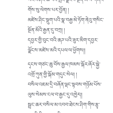
ཡངས་ཤིང་ཆེ་བའི་སྤང་ལྗོངས་སྔོན་མོ་ས་གཞིའི་
གོས་སུ་ལེགས་པར་བྱོན། །
མཛེས་ཤིང་སྡུག་པའི་སྣ་བརྒྱ་མེ་ཏོག་ནེའུ་གསིང་
སྔོན་མོའི་རྒྱན་དུ་བཀྲ། །
དབྱར་གྱི་བུང་བའི་ཆཌ་པའི་ཟུར་མིག་དབྱར་
ལྗོངས་མཛེས་མའི་དཔལ་ལ་ཕྱོགས།།
དྭངས་གཙང་ཆུ་བོས་རྒྱལ་ཁམས་སྐོར་ཞོར་སྐྱེ་
འགྲོ་ཀུན་གྱི་སྐོམ་གདུང་སེལ། །
བསིལ་འཇམ་དྲི་བཞོན་ལྡང་སྟབས་གཉོམ་པོས་
ལུས་སེམས་ངལ་བ་རྒྱང་དུ་འཁྱེར།།
སྦྲང་ཆར་བསིལ་མ་འབབ་ཐེངས་ཤིག་གིས་རྩྭ་