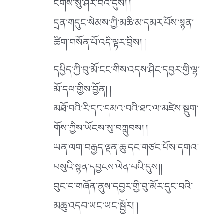
ངོགས་སུ་ཤར་བའི་དུས། །
དྲན་གདུང་སེམས་ཀྱི་མཆི་མ་དམར་པོས་སྙན་
ཚིག་གསོན་པོ་འདི་ལྟར་བྲིས། །
དཔྱིད་ཀྱི་བུ་མོ་ངང་གིས་འདས་ཤིང་དབྱར་གྱི་ལྷ་
མོ་དལ་གྱིས་བྱོན། །
མཐོ་བའི་རི་དང་དམའ་བའི་ཐང་ལ་མཛེས་སྡུག་
གོས་ཀྱིས་ཡོངས་སུ་བཀླུབས། །
ཡན་ལག་བརྒྱད་ལྡན་ཆུ་དང་གཙང་པོས་དགའ་
བསུའི་སྙན་དབྱངས་ལེན་པའི་དུས།།
བུང་བ་གཞོན་ནུས་དབྱར་གྱི་བུ་མོར་དུང་བའི་
མཆུ་འདབ་ཡང་ཡང་སྦྱོར། །