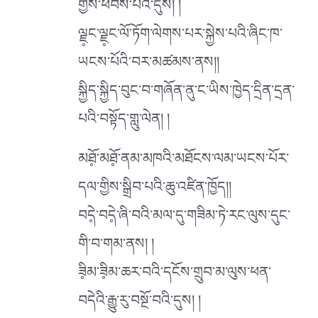
གྱིས་ཕེབས་པའི་དུས། །
ལྗ༷ང་ལྗ༷ང་ལོ་ཏོག་ལེགས་པར་སྐྱེས་པའི་ཞིང་ཁ་
ཡངས་པོའི་བར་མཚམས་ནས།།
སྐྱིད་སྐྱིད་བུང་བ་གཞོན་ནུ་ང་ཡིས་ཁྱེད་དྲིན་དྲན་
པའི་བསྟོད་གླུ་ལེན། །
མཐོ༷་མཐོ༷་ནམ་མཁའི་མཐོངས་ལམ་ཡངས་པོར་
དལ་གྱིས་སྒྲིབ་པའི་ཆུ་འཛིན་ཁྱོད།།
བདེ༷་བདེ༷་ཞི་བའི་མལ་དུ་གཟིམ་ཏེ་རང་ལུས་དུང་
གི་བ་གམ་ནས། །
ཟི༷མ་ཟི༷མ་ཆར་བའི་དངོས་གྲུབ་མ་ལུས་ཕན་
བདེའི་རྒྱུ་རུ་བསྔོ་བའི་དུས། །