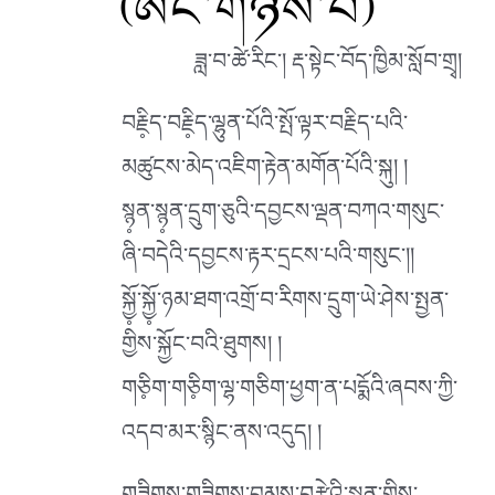
(ཨང་གཉིས་པ)
ཟླ་བ་ཚེ་རིང༌། རྡ་སྟེང་བོད་ཁྱིམ་སློབ་གྲྭ།
བརྗི༷ད་བརྗི༷ད་ལྷུན་པོའི་སྤོ་ལྟར་བརྗིད་པའི་
མཚུངས་མེད་འཇིག་རྟེན་མགོན་པོའི་སྐུ། །
སྙ༷ན་སྙ༷ན་དྲུག་ཅུའི་དབྱངས་ལྡན་བཀའ་གསུང་
ཞི་བདེའི་དབྱངས་རྟར་དྲངས་པའི་གསུང༌།།
སྐྱོ༷་སྐྱོ༷་ཉམ་ཐག་འགྲོ་བ་རིགས་དྲུག་ཡེ་ཤེས་སྤྱན་
གྱིས་སྐྱོང་བའི་ཐུགས། །
གཅི༷ག་གཅི༷ག་ལྷ་གཅིག་ཕྱག་ན་པདྨོའི་ཞབས་ཀྱི་
འདབ་མར་སྙིང་ནས་འདུད། །