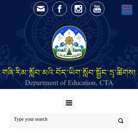
Skip to main content
གཞི་རིམ་སློབ་མའི་བོད་ཡིག་སློབ་སྦྱོང་དྲྭ་ཚིགས།
Department of Education, CTA