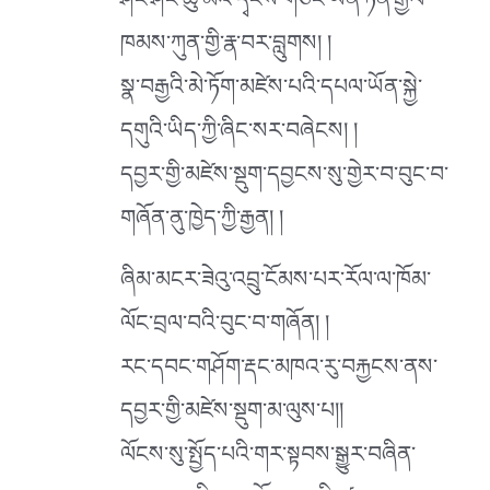
ཤང་ཤང་ཆུ་མོའི་དྭངས་གཙང་ཡོན་ཏན་རྒྱལ་
ཁམས་ཀུན་གྱི་རྣ་བར་བླུགས། །
སྣ་བརྒྱའི་མེ་ཏོག་མཛེས་པའི་དཔལ་ཡོན་སྐྱེ་
དགུའི་ཡིད་ཀྱི་ཞིང་སར་བཞེངས། །
དབྱར་གྱི་མཛེས་སྡུག་དབྱངས་སུ་གྱེར་བ་བུང་བ་
གཞོན་ནུ་ཁྱེད་ཀྱི་རྒྱན། །
ཞིམ་མངར་ཟེའུ་འབྲུ་ངོམས་པར་རོལ་ལ་ཁོམ་
ལོང་བྲལ་བའི་བུང་བ་གཞོན། །
རང་དབང་གཤོག་རྡང་མཁའ་རུ་བརྐྱངས་ནས་
དབྱར་གྱི་མཛེས་སྡུག་མ་ལུས་པ།།
ལོངས་སུ་སྤྱོད་པའི་གར་སྟབས་སྒྱུར་བཞིན་