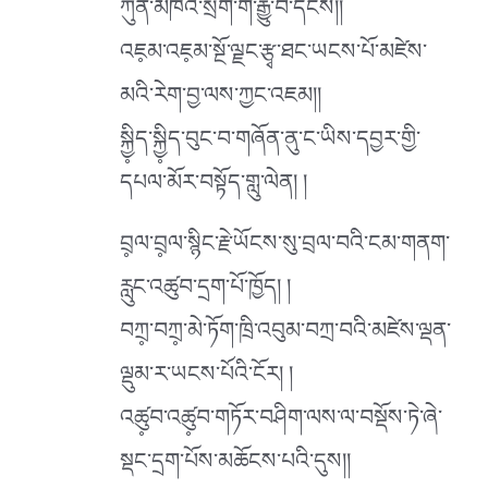
ཀུན་མཁོའི་སྲོག་གི་རྒྱུ་བ་དངོས།།
འཇ༷མ་འཇ༷མ་སྔོ་ལྗང་རྩྭ་ཐང་ཡངས་པོ་མཛེས་
མའི་རེག་བྱ་ལས་ཀྱང་འཇམ།།
སྐྱི༷ད་སྐྱི༷ད་བུང་བ་གཞོན་ནུ་ང་ཡིས་དབྱར་གྱི་
དཔལ་མོར་བསྟོད་གླུ་ལེན། །
བྲ༷ལ་བྲ༷ལ་སྙིང་རྗེ་ཡོངས་སུ་བྲལ་བའི་ངམ་གནག་
རླུང་འཚུབ་དྲག་པོ་ཁྱོད། །
བཀྲ༷་བཀྲ༷་མེ་ཏོག་ཁྲི་འབུམ་བཀྲ་བའི་མཛེས་ལྡན་
ལྡུམ་ར་ཡངས་པོའི་ངོར། །
འཚུ༷བ་འཚུ༷བ་གཏོར་བཤིག་ལས་ལ་བསྡོས་ཏེ་ཞེ་
སྡང་དྲག་པོས་མཆོངས་པའི་དུས།།