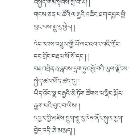
བསྐྱོད་གོམ་སྟབས་སྤོ་བ་ཡི། །
གངས་ཅན་པ་ཚོའི་ལ་རྒྱའི་འཆིང་ཐག་དབྱར་གྱི་
བུང་བས་གླུ་རུ་གྱེར། །
དེང་རབས་འཕྲུལ་གྱི་ཡོ་ལང་འབར་བའི་གྲོང་
དང་གྲོང་བརྡལ་སོ་སོ་དང༌། །
བརྡ་འཕྲིན་རྦ་རླབས་དྲག་ཏུ་འཕྱོ་བའི་ཡུལ་ལྗོངས་
སྐྱེད་ཚལ་ཡོད་ཚད་དུ། །
ཡིད་འོང་སྣ་བརྒྱའི་མེ་ཏོག་ཚོགས་ལ་ལྡིང་སྐོར་
རྒྱག་པའི་བུང་བ་ཡིས། །
དབྱར་གྱི་མཛེས་སྡུག་གླུ་རུ་ལེན་ཞོར་སྐུལ་ལྕག་
བྱེད་འདི་ཨེ་མ་རྨད། །