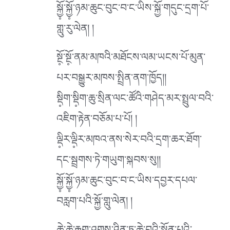
སྐྱོ༷་སྐྱོ༷་ཉམ་ཆུང་བུང་བ་ང་ཡིས་སྐྱོ་གདུང་དྲག་པོ་
གླུ་རུ་ལེན། །
སྔོ༷་སྔོ༷་ནམ་མཁའི་མཐོངས་ལམ་ཡངས་པོ་མུན་
པར་བསྒྱུར་མཁས་སྤྲིན་ནག་ཁྱོད།།
སྡི༷ག་སྡི༷ག་ཆུ་སྲིན་ལང་ཚོའི་གཤེད་མར་སྤྲུལ་བའི་
འཇིག་རྟེན་བཅོམ་པ་པོ། །
ལྡི༷ར་ལྡི༷ར་མཁའ་ནས་སེར་བའི་དྲག་ཆར་ཐོག་
དང་སྦྲགས་ཏེ་གཡུག་སྐབས་སུ།།
སྐྱོ༷་སྐྱོ༷་ཉམ་ཆུང་བུང་བ་ང་ཡིས་དབྱར་དཔལ་
བརླག་པའི་སྐྱོ་གླུ་ལེན། །