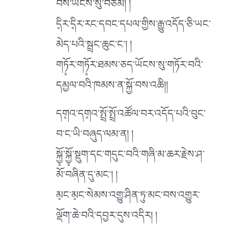
བས་ཡོངས་སུ་བཅོམ། །
དི༷ར་དི༷ར་རང་དབང་དཔལ་གྱིས་རྒྱུ་འདོད་ཅི་ཡང་
མེད་པའི་སྦྲང་ཆུང་ང༌། །
གཏོ༷ར་གཏོ༷ར་ཐམས་ཅད་ཡོངས་སུ་གཏོར་བའི་
དམྱལ་བའི་ཁམས་ན་སྐྱོ་བས་འཆི།།
དག༷འ་དག༷འ་སྤྲོ་སྤྲོ་འཚོལ་བར་འདོད་པའི་བུང་
བ་ང་ཡི་བཞུད་ལམ་ན། །
སྐྱོ༷་སྐྱོ༷་སྡུག་དང་གདུང་བའི་གཞི་མ་ཆར་རྗེས་ཤ་
མོ་བཞིན་དུ་མང༌། །
མ༷ང་མ༷ང་སེམས་འགྱུ་ཤིན་ཏུ་མང་བས་འགྱུར་
ལྡོག་ཆེ་བའི་དབྱར་དུས་འདིར། །