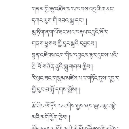
གནམ་གྱི་ཆུ་འཛིན་ས་ལ་བབས་འདྲའི་གཡང་
དཀར་ལུག་གི་འབའ་སྒྲ་དང༌། །
མུ་ཏིག་ནག་པོ་ཐང་མར་བརྡལ་འདྲའི་ནོར་
གནག་ཕྱུགས་ཀྱི་ངུར་སྒྲའི་དབྱངས།།
སྙན་འཇེབས་ངག་གིས་དབྱངས་རྟར་དྲངས་པའི་
རྫི་བོ་གཞོན་ནུའི་གླུ་གཞས་ཀྱིས།།
རི་ལུང་ཐང་གསུམ་མཛེས་པར་གཏོང་དུས་དབྱར་
གྱི་བུང་བ་སྤྲོ་དགས་མྱོས། །
རྩི་ཤིང་ལོ་ཏོག་ངང་གིས་རྒྱས་ནས་ཆུང་ཆུང་སྙེ་
མའི་མགོ་ལྕོག་ལྡེམ། །