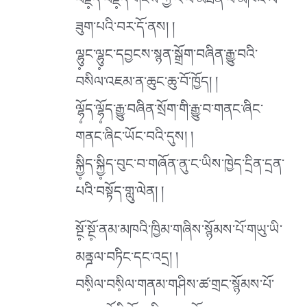
བརྗི༷ད་བརྗི༷ད་གངས་ཀྱི་རི་བོ་མཐོན་པོ་མཁའ་ལ་
ཟུག་པའི་བར་དོ་ནས། །
ལྷུ༷ང་ལྷུ༷ང་དབྱངས་སྙན་སྒྲོག་བཞིན་རྒྱུ་བའི་
བསིལ་འཇམ་ན་ཆུང་ཆུ་བོ་ཁྱོད། །
ལྷོ༷ད་ལྷོ༷ད་རྒྱུ་བཞིན་སྲོག་གི་རྒྱུ་བ་གནང་ཞིང་
གནང་ཞིང་ཡོང་བའི་དུས། །
སྐྱི༷ད་སྐྱི༷ད་བུང་བ་གཞོན་ནུ་ང་ཡིས་ཁྱེད་དྲིན་དྲན་
པའི་བསྟོད་གླུ་ལེན། །
སྔོ༷་སྔོ༷་ནམ་མཁའི་ཁྱིམ་གཞིས་སྙོམས་པོ་གཡུ་ཡི་
མནྜལ་བཏིང་དང་འདྲ། །
བསི༷ལ་བསི༷ལ་གནམ་གཤིས་ཚ་གྲང་སྙོམས་པོ་