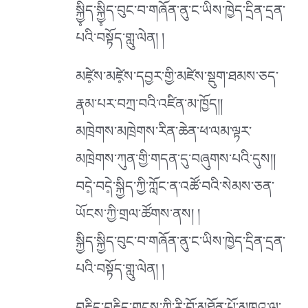
སྐྱི༷ད་སྐྱི༷ད་བུང་བ་གཞོན་ནུ་ང་ཡིས་ཁྱེད་དྲིན་དྲན་
པའི་བསྟོད་གླུ་ལེན། །
མཛེ༷ས་མཛེ༷ས་དབྱར་གྱི་མཛེས་སྡུག་ཐམས་ཅད་
རྣམ་པར་བཀྲ་བའི་འཛིན་མ་ཁྱོད།།
མཁྲེགས་མཁྲེགས་རིན་ཆེན་ཕ་ལམ་ལྟར་
མཁྲེགས་ཀུན་གྱི་གདན་དུ་བཞུགས་པའི་དུས།།
བདེ༷་བདེ༷་སྐྱིད་ཀྱི་ཀློང་ན་འཚོ་བའི་སེམས་ཅན་
ཡོངས་ཀྱི་གྲལ་ཚོགས་ནས། །
སྐྱིད་སྐྱིད་བུང་བ་གཞོན་ནུ་ང་ཡིས་ཁྱེད་དྲིན་དྲན་
པའི་བསྟོད་གླུ་ལེན། །