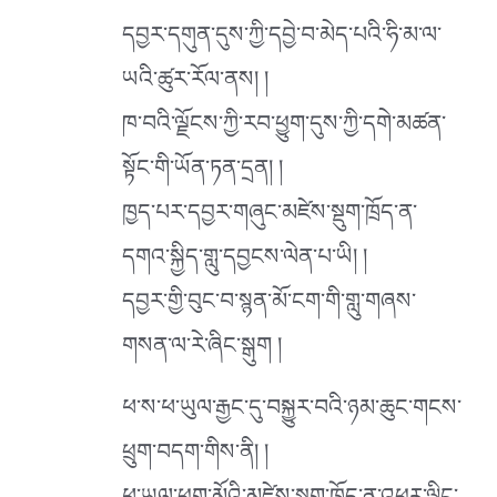
དབྱར་དགུན་དུས་ཀྱི་དབྱེ་བ་མེད་པའི་ཧི་མ་ལ་
ཡའི་ཚུར་རོལ་ནས། །
ཁ་བའི་ལྗོངས་ཀྱི་རབ་ཕྱུག་དུས་ཀྱི་དགེ་མཚན་
སྟོང་གི་ཡོན་ཏན་དྲན། །
ཁྱད་པར་དབྱར་གཞུང་མཛེས་སྡུག་ཁྲོད་ན་
དགའ་སྐྱིད་གླུ་དབྱངས་ལེན་པ་ཡི། །
དབྱར་གྱི་བུང་བ་སྙན་མོ་ངག་གི་གླུ་གཞས་
གསན་ལ་རེ་ཞིང་སྒུག །
ཕ་ས་ཕ་ཡུལ་རྒྱང་དུ་བསྐྱུར་བའི་ཉམ་ཆུང་གངས་
ཕྲུག་བདག་གིས་ནི། །