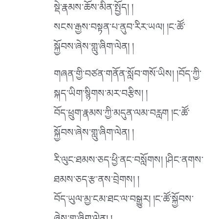
སྡེ་རྣམས་ཆོས་མིན་སྤྱོད། །
སངས་རྒྱས་བསྟན་པ་ནུབ་རིར་ཡལ། །ང་ཚོ་
སྐྱོབས་ཞེས་གླུ་ཞིག་ལེན། །
གཞན་གྱི་བཙན་གནོན་སློབ་གསོ་ཡིས། །བོད་ཀྱི་
སྐད་ཡིག་སྙིགས་མར་བརྩིས། །
བོད་ཕྲུག་རྣམས་ཀྱི་མདུན་ལམ་བརླག །ང་ཚོ་
སྐྱོབས་ཞེས་གླུ་ཞིག་ལེན། །
རི་ལུང་ཐམས་ཅད་ཕྱི་ནང་བསློགས། །ཤིང་ནགས་
ཐམས་ཅད་རྩ་ནས་བྲེགས། །
བོད་ཡུལ་མྱ་ངམ་ཐང་ལ་བསྒྱུར། །ང་ཚོ་སྐྱོབས་