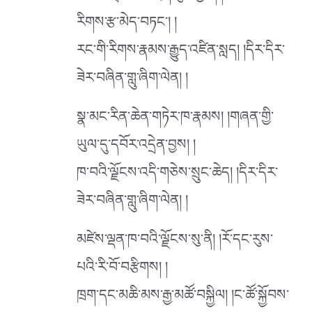
རིགས་རྩ་མེད་བཏང༌། །
རང་གི་རིགས་རྣམས་རྒྱུད་འཛིན་སླད། །དིར་དིར་
ཟེར་བཞིན་གླུ་ཞིག་ལེན། །
སྣ་མང་རིན་ཆེན་གཏེར་ཁ་རྣམས། །གཞན་གྱི་
ཡུལ་དུ་དབོར་འདྲེན་བྱས། །
ཁ་བའི་ལྗོངས་འདི་གཅེས་སྲུང་ཆེད། །དིར་དིར་
ཟེར་བཞིན་གླུ་ཞིག་ལེན། །
མཛེས་ལྡན་ཁ་བའི་ལྗོངས་སུ་ནི། །རོ་དང་རུས་
པའི་རི་བོ་བརྩིགས། །
ཁྲག་དང་མཆི་མས་རྒྱ་མཚོ་བསྐྱིལ། །ང་ཚོ་སྐྱོབས་