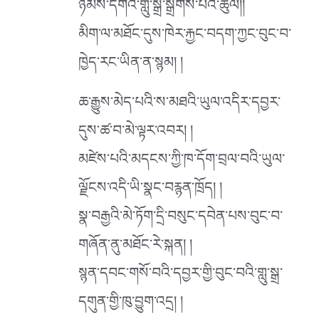
ཉམས་དགའི་གླུ་སྒྲ་སྒྲོགས་པའི་ཚུལ།།
མིག་ལ་མཐོང་དུས་ཁེར་རྐྱང་བདག་ཀྱང་བུང་བ་
ཁྱེད་རང་ཡིན་ན་སྙམ། །
ཆ་རྒྱུས་མེད་པའི་ས་མཐའི་ཡུལ་འདིར་དབྱར་
དུས་ཚ་བ་མེ་ལྟར་འབར། །
མཛེས་པའི་མདངས་ཀྱི་ཁ་དོག་བྲལ་བའི་ཡུལ་
ལྗོངས་འདི་ཡི་སྣང་བརྙན་ཁྲོད། །
སྣ་བརྒྱའི་མེ་ཏོག་དྲི་བསུང་དབེན་པས་བུང་བ་
གཞོན་ནུ་མཐོང་རེ་སྐན། །
སྙན་དབང་གསོ་བའི་དབྱར་གྱི་བུང་བའི་གླུ་སྒྲ་
དགུན་གྱི་ཁུ་བྱུག་འདྲ། །