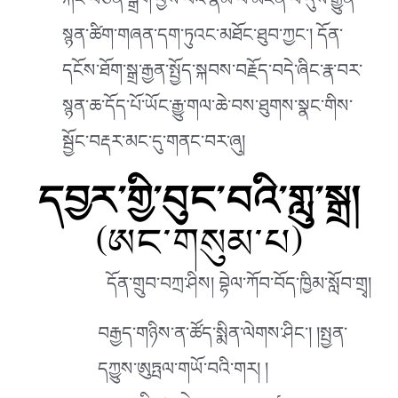
རྐང་བཙན་སྒྲིག་བྱས་པའི་རྣམ་པ་མངོན་པ་དུས་རྒྱུན་
སྙན་ཚིག་གཞན་དག་ཏུའང་མཐོང་ཐུབ་ཀྱང༌། དོན་
དངོས་ཐོག་སྒྲ་རྒྱན་སྤྱོད་སྐབས་བརྗོད་བདེ་ཞིང་རྣ་བར་
སྙན་ཆ་དོད་པོ་ཡོང་རྒྱུ་གལ་ཆེ་བས་ཐུགས་སྣང་གིས་
སྦྱོང་བརྡར་མང་དུ་གནང་བར་ཞུ།
དབྱར་གྱི་བུང་བའི་གླུ་སྒྲ།
(ཨང་གསུམ་པ)
དོན་གྲུབ་བཀྲ་ཤིས། བྷེལ་ཀོབ་བོད་ཁྱིམ་སློབ་གྲྭ།
བརྒྱད་གཉིས་ན་ཚོད་སྨིན་ལེགས་ཤིང༌། །སྤྱན་
དཀྱུས་ཨུཏྤལ་གཡོ་བའི་གར། །