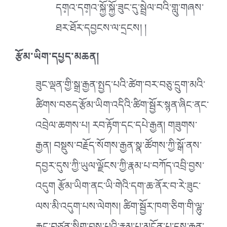
དག༷འ་དག༷འ་སྐྱོ་སྐྱོ་ཟུང་དུ་སྦྲེལ་བའི་གླུ་གཞས་
ཐར་ཐོར་དབྱངས་ལ་དྲངས། །
རྩོམ་ཡིག་དཔྱད་མཆན།
ཟུང་ལྡན་གྱི་སྒྲ་རྒྱན་སྤྱད་པའི་ཚེག་བར་བཅུ་དྲུག་མའི་
ཚིགས་བཅད་རྩོམ་ཡིག་འདིའི་ཚིག་སྦྱོར་སྙན་ཞིང་ནང་
འབྲེལ་ཆགས་པ། རབ་རྟོག་དང་དཔེ་རྒྱན། གཟུགས་
རྒྱན། བསྡུས་བརྗོད་སོགས་རྒྱན་སྣ་ཚོགས་ཀྱི་སྒོ་ནས་
དབྱར་དུས་ཀྱི་ཡུལ་ལྗོངས་ཀྱི་རྣམ་པ་བཀོད་འབྲི་བྱས་
འདུག རྩོམ་ཡིག་ནང་ཡི་གེའི་དག་ཆ་ནོར་བ་རེ་ཟུང་
ལས་མི་འདུག་པས་ལེགས། ཚིག་སྦྱོར་ཁག་ཅིག་གི་ལྷུ་