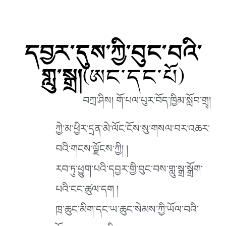
དབྱར་དུས་ཀྱི་བུང་བའི་
གླུ་སྒྲ།
(ཨང་དང་པོ)
བཀྲ་ཤིས། གོ་པལ་པུར་བོད་ཁྱིམ་སློབ་གྲྭ།
ཀྱེ་མ་ཕྱིར་དྲན་མེ་ལོང་ངོས་སུ་གསལ་བར་འཆར་
བའི་གངས་ལྗོངས་ཀྱི། །
རབ་ཏུ་ཕྱུག་པའི་དབྱར་གྱི་བུང་བས་གླུ་སྒྲ་སྒྲོག་
པའི་ངང་ཚུལ་དག །
ཁྲ་ཆུང་མིག་དང་ཡ་ཆུང་སེམས་ཀྱི་ཡོལ་བའི་