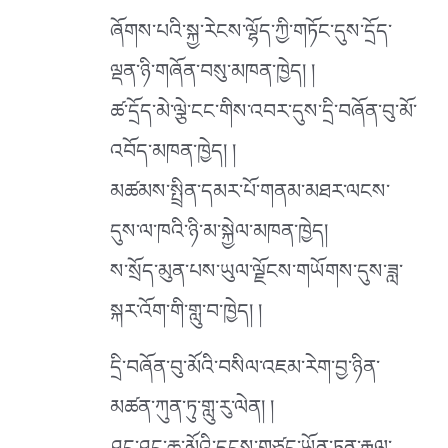
ཞོགས་པའི་སྐྱ་རེངས་ལྷོད་ཀྱི་གཏོང་དུས་དྲོད་
ལྡན་ཉི་གཞོན་བསུ་མཁན་ཁྱེད། །
ཚ་དྲོད་མེ་ལྕེ་ངང་གིས་འབར་དུས་དྲི་བཞོན་བུ་མོ་
འབོད་མཁན་ཁྱེད། །
མཚམས་སྤྲིན་དམར་པོ་གནམ་མཐར་ལངས་
དུས་ལ་ཁའི་ཉི་མ་སྐྱེལ་མཁན་ཁྱེད།
ས་སྲོད་མུན་པས་ཡུལ་ལྗོངས་གཡོགས་དུས་ཟླ་
སྐར་འོག་གི་གླུ་བ་ཁྱེད། །
དྲི་བཞོན་བུ་མོའི་བསིལ་འཇམ་རེག་བྱ་ཉིན་
མཚན་ཀུན་ཏུ་གླུ་རུ་ལེན། །