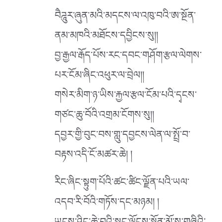
བཻཌཱུར་ཞུན་མའི་མདངས་ལ་འཁུ་བའི་ཨ་སྔོན་
ནམ་མཁའི་མཐོངས་དབྱིངས་སུ།།
བྱ་རྒྱལ་རྒོད་པོས་རང་དབང་གཤོག་རྩལ་ལེགས་
པར་ངོམ་ཞིང་འཕུར་ལ་བྲེལ།།
གསེར་མིག་ཉ་ཡིས་རྐྱལ་རྩལ་ངོམ་པའི་དྭངས་
གཙང་ཆུ་བོའི་འགྲམ་ངོགས་སུ།།
དབྱར་གྱི་བུང་བས་གླུ་དབྱངས་ལེན་ལ་སྤྲོ་བ་
བརྟས་འདི་ངོ་མཚར་ཆེ། །
རིང་ཞིང་སྟུག་པོའི་ཚང་ཚིང་ལྗོན་པའི་ཡལ་
འདབ་རི་བོའི་གཏོས་དང་མཉམ། །