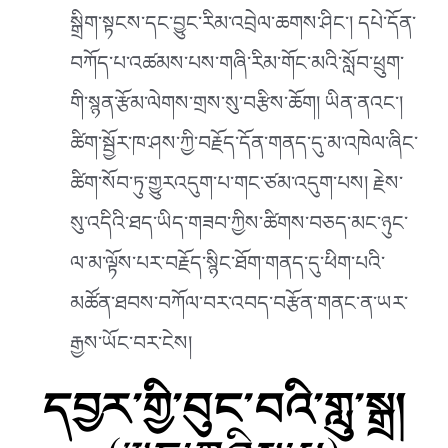
སྒྲིག་སྟངས་དང་བྱུང་རིམ་འབྲེལ་ཆགས་ཤིང༌། དཔེ་དོན་
བཀོད་པ་འཚམས་པས་གཞི་རིམ་གོང་མའི་སློབ་ཕྲུག་
གི་སྙན་རྩོམ་ལེགས་གྲས་སུ་བརྩིས་ཆོག། ཡིན་ནའང༌།
ཚིག་སྦྱོར་ཁ་ཤས་ཀྱི་བརྗོད་དོན་གནད་དུ་མ་འཁེལ་ཞིང་
ཚིག་སོབ་ཏུ་གྱུརའདུག་པ་གང་ཙམ་འདུག་པས། རྗེས་
སུ་འདིའི་ཐད་ཡིད་གཟབ་ཀྱིས་ཚིགས་བཅད་མང་ཉུང་
ལ་མ་ལྟོས་པར་བརྗོད་སྙིང་ཐོག་གནད་དུ་ཕིག་པའི་
མཚོན་ཐབས་བཀོལ་བར་འབད་བརྩོན་གནང་ན་ཡར་
རྒྱས་ཡོང་བར་ངེས།
དབྱར་གྱི་བུང་བའི་གླུ་སྒྲ།