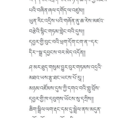
ཡིད་དབང་འཕྲོག་པའི་མེ་ཏོག་ཚོགས་ཀྱི་མཛེས་
པའི་བཞིན་ཞལ་དགོད་ལ་འཛུམ།།
ཡུན་རིང་འདྲིས་པའི་གཞོན་ནུ་ཆ་རེས་མཛའ་
བརྩེའི་སྙིང་གཏམ་གླེང་བའི་དུས།།
དབྱར་གྱི་བུང་བའི་ཕྲག་དོག་ངག་ན་”དར་
དིར་”སྒྲ་དབྱངས་བར་མེད་འདོན།།
ཤ་མར་ཐུད་གསུམ་བྱུར་བུར་གཏམས་འདྲའི་
མཐའ་ཡས་རྩྭ་ཐང་ཡངས་པོ་རུ། །
མཉམ་འཛོམས་དུས་ཀྱི་དགའ་བའི་གླུ་བྲོས་
དབྱར་གྱི་ཁ་དབུགས་ཡོངས་སུ་དཀྲིས།།
ཆིག་སྒྲིལ་ལག་རྡང་དམ་དུ་སྦྲེལ་ནས་མདུན་