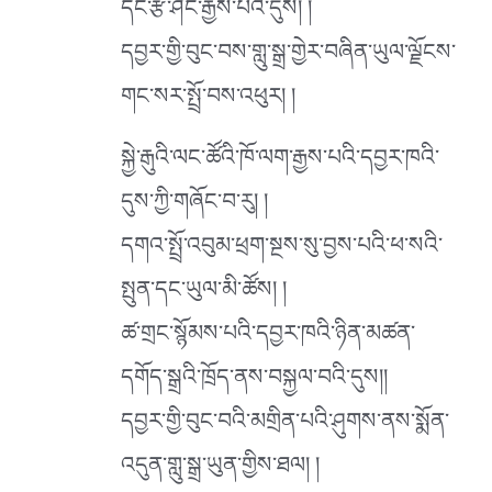
དང་རྩི་ཤིང་རྒྱས་པའི་དུས། །
དབྱར་གྱི་བུང་བས་གླུ་སྒྲ་གྱེར་བཞིན་ཡུལ་ལྗོངས་
གང་སར་སྤྲོ་བས་འཕུར། །
སྐྱེ་རྒུའི་ལང་ཚོའི་ཁོ་ལག་རྒྱས་པའི་དབྱར་ཁའི་
དུས་ཀྱི་གཞོང་བ་རུ། །
དགའ་སྤྲོ་འབུམ་ཕྲག་སྔས་སུ་བྱས་པའི་ཕ་སའི་
སྤུན་དང་ཡུལ་མི་ཚོས། །
ཚ་གྲང་སྙོམས་པའི་དབྱར་ཁའི་ཉིན་མཚན་
དགོད་སྒྲའི་ཁྲོད་ནས་བསྐྱལ་བའི་དུས།།
དབྱར་གྱི་བུང་བའི་མགྲིན་པའི་ཤུགས་ནས་སྨོན་
འདུན་གླུ་སྒྲ་ཡུན་གྱིས་ཐལ། །