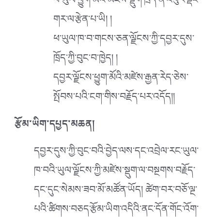
ཕ་ཡུལ་ཕྱུག་མོའི་མཛེས་སྡུག་ཁྲོད་ན་འཕུར་ལྡིང་
གར་ལ་རྩེན་པ་ཡི། །
ཕ་ཡུལ་ཁ་བ་གངས་ཅན་ལྗོངས་ཀྱི་དབྱར་དུས་
ཁྲོད་ཀྱི་བུང་བ་ཁྱེད། །
དབྱར་ལྗོངས་ཕྱུག་མོའི་མཛེས་རྒྱན་རེད་ཅེས་
སྤོབས་པའི་ངག་གིས་བརྗོད་པར་འདོད།།
རྩོམ་ཡིག་དཔྱད་མཆན།
དབྱར་དུས་ཀྱི་བུང་བའི་བྱེད་ལས་དང་འབྲེལ་རང་ཡུལ་
ཁ་བའི་ཡུལ་ལྗོངས་ཀྱི་མཛེས་སྡུག་ལ་བསྔགས་བརྗོད་
དང་དུང་སེམས་ཟབ་མོ་མཚོན་ཡོད། ཚེག་བར་བཅོ་ལྔ་
པའི་ཚིགས་བཅད་རྩོམ་ཡིག་འདིའི་ནང་དོན་གོང་འོག་