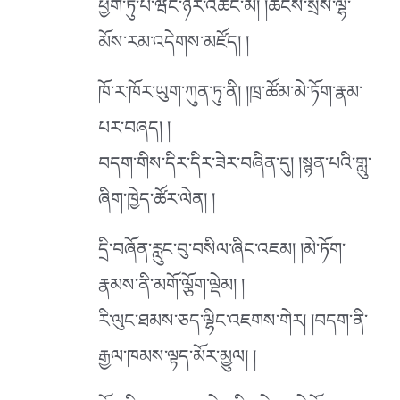
ཕྱག་ཏུ་པི་ཝང་ཉེར་འཆང་མ། །ཚངས་སྲས་ལྷ་
མོས་རམ་འདེགས་མཛོད། །
ཁོ་ར་ཁོར་ཡུག་ཀུན་ཏུ་ནི། །ཁྲ་ཚོམ་མེ་ཏོག་རྣམ་
པར་བཞད། །
བདག་གིས་དིར་དིར་ཟེར་བཞིན་དུ། །སྙན་པའི་གླུ་
ཞིག་ཁྱེད་ཚོར་ལེན། །
དྲི་བཞོན་རླུང་བུ་བསིལ་ཞིང་འཇམ། །མེ་ཏོག་
རྣམས་ནི་མགོ་ལྕོག་ལྡེམ། །
རི་ལུང་ཐམས་ཅད་ལྷིང་འཇགས་གེར། །བདག་ནི་
རྒྱལ་ཁམས་ལྟད་མོར་མྱུལ། །