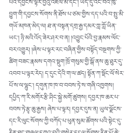
པའི་དབྱངས་ལྟར་བྱེའུ་འཇོལ་མོ་དང༌། ཡིད་དུ་འོང་བའི་ཁུ་
བྱུག་གི་དབྱངས་སོགས་ནི་ཐོས་པ་ཙམ་གྱིས་དད་པའི་བ་སྤུ་མི་
གཡོ་མཁན་མེད་ལ། ཐ་ན་བསྟན་དགྲ་རྒྱ་དམར་ཀླ་ཀློ་ཡིན་
ཡང༌། ཉི་མའི་འོད་ཟེར་ཤར་བ་ན། །འབྱུང་པོའི་བྱ་རྣམས་ལོང་
བར་འགྱུར། །ཞེས་པ་ལྟར་རང་བཞིན་གྱིས་བསྟོད་བསྔགས་ཀྱི་
ཚིག་བཟང་རྣམས་དགའ་སྡུག་ཁྲོ་གསུམ་གྱི་སྒོ་ནས་ཆུ་ཐུར་དུ་
འབབ་པ་ལྟར་རེད། ད་དུང་དེའི་ག་ལ་ཚད། སྟོན་ཀ་སྡོང་ལོ་སེར་
པོ་ས་ལ་ལྷུང༌། དགུན་ཁ་ཁ་བ་བབས་ཏེ་ས་གཞི་འཁྱགས།
དཔྱིད་ཀ་རི་མགོར་རྩི་ཤིང་སྐྱེ་མགོ་ཚུགས། དབྱར་ཁ་ཆར་པ་
བབས་ཏེ་རྩྭ་ཆུ་རྒྱས། ཞེས་པ་ལྟར། དབྱར་དུས་ན། ཡུལ་ལྗོངས་
དང་རི་ལུང་སོགས་ཀྱི་བཀོད་པ་ཕུན་སུམ་ཚོགས་པའི་སྟེང་དུ་