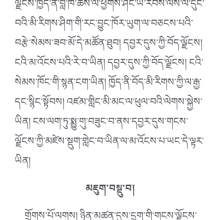
ལྗོངས་ཁྱེད་ནི་བློ་ཁ་ཆོས་ལ་ཕྱོགས་ཤིང་ཡ་རབས་ལས་ལ་དུང་
བའི་མི་རིགས་ཤིག་གི་རང་བྱུང་ཁོར་ཡུག་ལ་བཅངས་པའི་
བརྩེ་སེམས་ཟབ་མོ་དེ་མཚོན་ཐུབ། དབྱར་དུས་ཀྱི་བོད་ལྗོངས།
ངའི་མ་འོངས་པའི་རེ་བ་ཡིན། དབྱར་དུས་ཀྱི་བོད་ལྗོངས། ངའི་
སེམས་ཁོང་གི་སྙན་ངག་ཡིན། ཁྱོད་ནི་བོད་མི་རིགས་ཀྱི་ལ་རྒྱ་
དང་སྙིང་སྟོབས། འཛམ་གླིང་མི་མང་ལ་ཕུལ་བའི་ལེགས་སྐྱེས་
ཡིན། ངས་ལག་ཏུ་སྨྱུ་གུ་བཟུང་བ་ནས་དབྱར་དུས་གངས་
ལྗོངས་ཀྱི་མཛེས་སྡུག་གླེང་བ་ཡིན་ལ་མ་འོངས་པ་ཡང་དེ་ལྟར་
ཡིན།
མཇུག་བསྡུ་བ།
གྲོགས་པོ་ལགས། ཉིན་མཚན་དུས་དྲུག་གི་གངས་ལྗོངས་