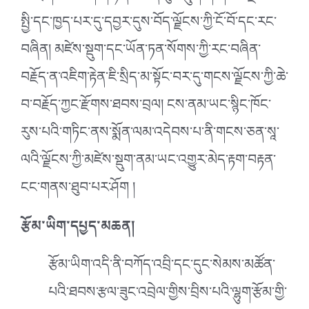
སྤྱི་དང་ཁྱད་པར་དུ་དབྱར་དུས་བོད་ལྗོངས་ཀྱི་ངོ་བོ་དང་རང་
བཞིན། མཛེས་སྡུག་དང་ཡོན་ཏན་སོགས་ཀྱི་རང་བཞིན་
བརྗོད་ན་འཇིག་རྟེན་ཇི་སྲིད་མ་སྟོང་བར་དུ་གངས་ལྗོངས་ཀྱི་ཆེ་
བ་བརྗོད་ཀྱང་རྫོགས་ཐབས་བྲལ། ངས་ནམ་ཡང་སྙིང་ཁོང་
རུས་པའི་གཏིང་ནས་སྨོན་ལམ་འདེབས་པ་ནི་གངས་ཅན་སཱ་
ལའི་ལྗོངས་ཀྱི་མཛེས་སྡུག་ནམ་ཡང་འགྱུར་མེད་རྟག་བརྟན་
ངང་གནས་ཐུབ་པར་ཤོག །
རྩོམ་ཡིག་དཔྱད་མཆན།
རྩོམ་ཡིག་འདི་ནི་བཀོད་འབྲི་དང་དུང་སེམས་མཚོན་
པའི་ཐབས་རྩལ་ཟུང་འབྲེལ་གྱིས་བྲིས་པའི་ལྷུག་རྩོམ་གྱི་