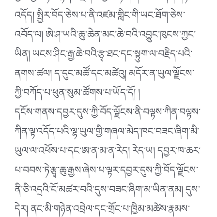
འདོད། སྤྱིར་བོད་ཅེས་པ་ནི་འཛམ་གླིང་གི་ཡང་ཐོག་ཅེས་
འབོད་ལ། ཨེ་ཤ་ཡའི་ཆུ་ཆེན་མང་ཆེ་བའི་འབྱུང་ཁུངས་ཀྱང་
ཡིན། ཡངས་ཤིང་རྒྱ་ཆེ་བའི་རྩྭ་ཐང་དང་སྟུག་ལ་བརྗིད་པའི་
ནགས་ཚལ། ད་དུང་མཚོ་དང་མཚེའུ། མདོར་ན་ཡུལ་ལྗོངས་
ཀྱི་བཀོད་པ་ཕུན་སུམ་ཚོགས་པ་ཡོད་དོ། །
དངོས་གནས་དབྱར་དུས་ཀྱི་བོད་ལྗོངས་ནི་བལྟས་ཀིན་བལྟས་
ཀིན་ལྟ་འདོད་པའི་ལྷ་ཡུལ་གྱི་གཞལ་མེད་ཁང་བཟང་ཞིག་མི་
ཡུལ་ལ་འཕོས་པ་དང་ཨ་ན་མ་ན་རེད། རེད་ཡ། དབྱར་ཁ་ཆར་
པ་བབས་ཏེ་རྩྭ་ཆུ་རྒྱས་ཞེས་པ་ལྟར་དབྱར་དུས་ཀྱི་བོད་ལྗོངས་
ནི་ཅི་འདྲའི་ངོ་མཚར་བའི་དུས་བཟང་ཞིག་མ་ཡིན་ནམ། དུས་
དེར། ནང་མི་གཉེན་འབྲེལ་དང་གྲོང་པ་ཁྱིམ་མཚེས་རྣམས་