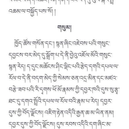
པ་མང་པོ་ཞིག་འཚང་ཁ་ཤིག་ཤིག་ངང་བོད་དུ་ཡུལ་སྐོར་སྤྲོ་
འཆམ་ལ་བསྐྱོད་པས་སོ། །
གསུམ།
ཁྱོད་ཚོས་གསོན་དང༌། སྙན་ཞིང་འཇེབས་པའི་གསུང་
དབྱངས་བར་མེད་དུ་སྒྲོག་པ་དེ་ནི་བྱེའུ་འཇོལ་མོའི་གསུང་
སྙན་རེད། ད་དུང་མཆོངས་ཤིང་ལྡིང་པའི་རྩེད་དགའི་དཔལ་ལ་
རོལ་བ་དེ་ནི་བདག་མེད་ཀྱི་སེམས་ཅན་འདྲ་མིན་དང་མཛའ་
བརྩེ་ཟབ་པའི་རི་དྭགས་ཕོ་མོ་རྣམས་ཀྱི་དབྱར་ཁའི་དུས་སུ་རྩྭ་
ཐང་དུ་དགའ་སྤྲོའི་དཔལ་ལ་རོལ་བའི་རྣམ་པ་རེད། དབྱར་
དུས་ཀྱི་བོད་ལྗོངས། འཇིག་རྟེན་འདིའི་རྒྱན་ཆ་མ་ཡིན་ནམ།
དབྱར་དུས་ཀྱི་བོད་ལྗོངས། དུས་རབས་འདིའི་དག་ཞིང་མ་