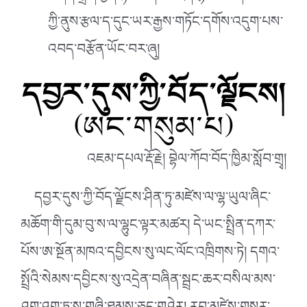
ཀྱི་ནུས་རྩལ་ད་དུང་ཡར་རྒྱས་གཏོང་དགོས་འདུག་པས་
འབད་བརྩོན་ཡོང་བར་ཞུ།
དབྱར་དུས་ཀྱི་བོད་ལྗོངས།
(ཨང་གསུམ་པ)
འཇམ་དཔལ་རྡོ་རྗེ། བྷེལ་ཀོབ་བོད་ཁྱིམ་སློབ་གྲྭ།
དབྱར་དུས་ཀྱི་བོད་ལྗོངས་ཤིན་ཏུ་མཛེས་ལ་ལྷ་ཡུལ་ཞིང་
མཆོག་གི་དུམ་བུ་ས་ལ་ལྷུང་ལྟར་མཚར། དེ་ཡང་སྤྲིན་དཀར་
པོས་ཨ་སྔོན་མཁའ་དབྱིངས་སུ་ལང་ལོང་འཁྲིགས་ཏེ། དགའ་
སྤྲོའི་སེམས་དབྱིངས་སུ་འདྲེན་བཞིན་སྦྲང་ཆར་བསིལ་མས་