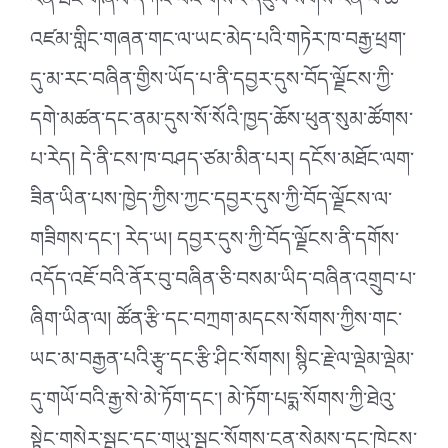
རིན་ཐང་གཞལ་དཀའ་བའི་གསེར་དངུལ་སོགས་རིན་པོ་ཆེ་
འཛམ་གླིང་གཞན་གང་ལ་ཡང་མེད་པའི་གཏེར་ཁ་བརྒྱ་ཕྲག་
དུ་མ་རང་བཞིན་གྱིས་ཡོད་པ་ནི་དབྱར་དུས་བོད་ལྗོངས་ཀྱི་
དགེ་མཚན་དང་ནམ་དུས་སོ་སོའི་ཁྱད་ཆོས་ཕུན་སུམ་ཚོགས་
པ་རེད། དེ་ནི་ངས་ཁ་བཤད་ཙམ་མིན་པར། དངོས་མཐོང་ལག་
ཟིན་ཡིན་པས་ཁྱེད་ཀྱིས་ཀྱང་དབྱར་དུས་ཀྱི་བོད་ལྗོངས་ལ་
གཟིགས་དང༌། རེད་ཡ། དབྱར་དུས་ཀྱི་བོད་ལྗོངས་ནི་དགོས་
འདོད་འཇོ་བའི་ནོར་བུ་བཞིན་ཅི་བསམ་ཡིད་བཞིན་འགྲུབ་པ་
ཞིག་ཡིན་ལ། ཚོན་རྩི་དང་བཀྲག་མདངས་སོགས་ཀྱིས་གང་
ཡང་མ་བརྒྱན་པའི་རྩྭ་དང་རྩི་ཤིང་སོགས། སྙིང་རྗེ་ལ་ལྡེམ་ལྡེམ་
དུ་གཡོ་བའི་རྒྱ་སེ་མེ་ཏོག་དང༌། མེ་ཏོག་པདྨ་སོགས་ཀྱི་ཐེའུ་
སྟེང་གསེར་སྦྲང་དང་གཡུ་སྦྲང་སོགས་ངན་སེམས་དང་ཁེངས་