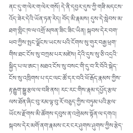
ནང་དུ་ག་ལེར་ག་ལེར་གསོ། དེ་ནི་དབྱར་དུས་ཀྱི་གཟི་མདངས་
འོད་ཟེར་དེའི་ཡོན་ཏན་རེད། བོད་མི་རྣམས། དུས་དེ་སླེབས་མ་
ཐག་གླིང་ཁ་ལ་འགྲོ་མཁན་ཟིང་ཟིང་ཡིན། སྐབས་དེར་བག་
ཕབ་ཀྱིས་སྤང་ལྗོངས་ཡངས་པའི་ངོགས་སུ་གུར་བརྒྱ་ཕྲག་
གིས་ཐང་ངོས་སུ་བཀྲམ་པར་མཛེས། དེའི་དུས་སུ་ཅི་འདྲའི་
སྐྱིད་པ་ལ་ཨང༌། མཐའ་ངོས་སུ་བསང་གི་དུ་བ་རི་བོའི་སྐེད་
ངོས་སུ་འཁྲིགས་པ་དང་ལང་ཚོ་དར་བའི་ཕོ་རྒོད་རྣམས་ཀྱིས་
རྟ་རྒྱུག་སྒྱུ་རྩལ་ལ་བཟི་ནས། རང་རང་གིས་རྣམ་དཔྱོད་རྩལ་
ལས་ཐོན་ཞིང་བུ་རམ་ལྟ་བུ་རོ་བཅུད་ཀྱིས་བཏུམ་པའི་རྩལ་
ཡོངས་རྫོགས་མི་ཚོགས་དབུས་ན་འགྲེམས་སྟོན་ལ་དགའ།
སྐབས་དེར་མགོ་ནག་རྣམས་ངར་ངར་ཤུགས་ཤུགས་ཀྱིས་རྩེད་