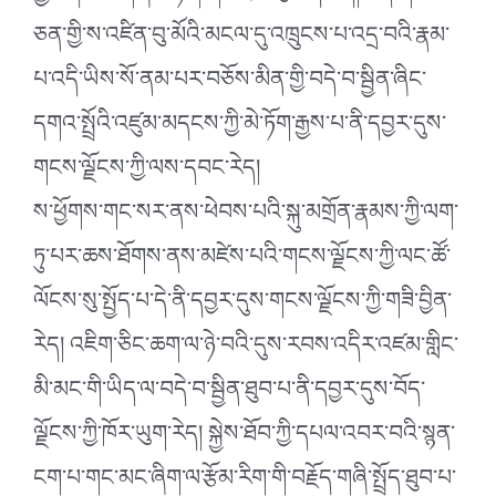
ཅན་གྱི་ས་འཛིན་བུ་མོའི་མངལ་དུ་འཁྲུངས་པ་འདྲ་བའི་རྣམ་
པ་འདི་ཡིས་སོ་ནམ་པར་བཅོས་མིན་གྱི་བདེ་བ་སྦྱིན་ཞིང་
དགའ་སྤྲོའི་འཛུམ་མདངས་ཀྱི་མེ་ཏོག་རྒྱས་པ་ནི་དབྱར་དུས་
གངས་ལྗོངས་ཀྱི་ལས་དབང་རེད།
ས་ཕྱོགས་གང་སར་ནས་ཕེབས་པའི་སྐུ་མགྲོན་རྣམས་ཀྱི་ལག་
ཏུ་པར་ཆས་ཐོགས་ནས་མཛེས་པའི་གངས་ལྗོངས་ཀྱི་ལང་ཚོ་
ལོངས་སུ་སྤྱོད་པ་དེ་ནི་དབྱར་དུས་གངས་ལྗོངས་ཀྱི་གཟི་བྱིན་
རེད། འཇིག་ཅིང་ཆག་ལ་ཉེ་བའི་དུས་རབས་འདིར་འཛམ་གླིང་
མི་མང་གི་ཡིད་ལ་བདེ་བ་སྦྱིན་ཐུབ་པ་ནི་དབྱར་དུས་བོད་
ལྗོངས་ཀྱི་ཁོར་ཡུག་རེད། སྐྱེས་ཐོབ་ཀྱི་དཔལ་འབར་བའི་སྙན་
ངག་པ་གང་མང་ཞིག་ལ་རྩོམ་རིག་གི་བརྗོད་གཞི་སྤྲོད་ཐུབ་པ་