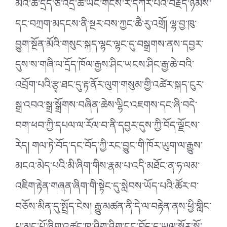
མའི་ཚ་དྲོད་ཅི་འདྲ་ཆེ་ཡང་གངས་རི་དཀར་པོའི་བརྗིད་ཉམས་
དང་བཀྲག་མདངས་ནི་སྔར་བས་ཀྱང་ཆཻ་རུ་འགྲོ། ལྷ་བྱ་ཁུ་
བྱུག་སྔོན་མོའི་གསུང་སྐད་ལྷང་ལྷང་དུ་བསྒྲགས་ནས་དབྱར་
དུས་ས་གཞི་ལ་དྲོད་ཁོལ་རྒྱས་ཤིང་ཡངས་ཤིང་རྒྱ་ཆེ་བའི་
འབྲོག་པའི་རྩྭ་ཐང་དུ་རྟ་ནོར་ལུག་གསུམ་གྱི་འཚེར་སྐད་ངུར་
སྒྲ་འབའ་སྒྲ་སྒྲོགས་བཞིན་ཆེས་ལྷིང་འཇགས་དང་ཞི་བདེ་
བག་ཕབ་ཀྱི་དཔལ་ལ་རོལ་བ་ནི་དབྱར་དུས་ཀྱི་བོད་ལྗོངས་
རེད། གལ་ཏེ་བོད་དང་བོད་ཀྱི་རང་བྱུང་གི་ཁོར་ཡུག་ལ་རྒྱུས་
མངའ་མེད་པའི་མི་ཞིག་གིས་རྣམ་པ་འདི་མཐོང་ན་ཧ་ལམ་
འཇིག་རྟེན་གཞན་ཞིག་གི་སྟེང་དུ་སླེབས་ཡོད་པའི་ཚོར་བ་
བཅོས་མིན་དུ་སྤྲོད་ངེས། རྒྱུ་མཚན་ནི་དེ་ལ་བརྟེན་ནས་ཕྱི་གླིང་