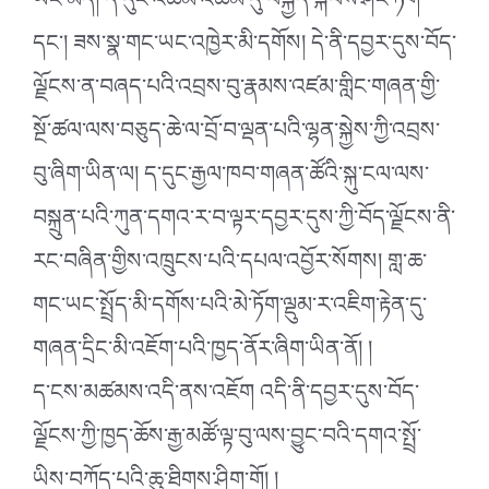
ཡང་མེད། ད་དུང་འཆམ་འཆམ་དུ་བསྐྱོད་སྐབས་ཤིང་ཏོག་
དང༌། ཟས་སྣ་གང་ཡང་འཁྱེར་མི་དགོས། དེ་ནི་དབྱར་དུས་བོད་
ལྗོངས་ན་བཞད་པའི་འབྲས་བུ་རྣམས་འཛམ་གླིང་གཞན་གྱི་
སྔོ་ཚལ་ལས་བཅུད་ཆེ་ལ་བྲོ་བ་ལྡན་པའི་ལྷན་སྐྱེས་ཀྱི་འབྲས་
བུ་ཞིག་ཡིན་ལ། ད་དུང་རྒྱལ་ཁབ་གཞན་ཚོའི་སྐུ་ངལ་ལས་
བསྐྲུན་པའི་ཀུན་དགའ་ར་བ་ལྟར་དབྱར་དུས་ཀྱི་བོད་ལྗོངས་ནི་
རང་བཞིན་གྱིས་འཁྲུངས་པའི་དཔལ་འབྱོར་སོགས། གླ་ཆ་
གང་ཡང་སྤྲོད་མི་དགོས་པའི་མེ་ཏོག་ལྡུམ་ར་འཇིག་རྟེན་དུ་
གཞན་དྲིང་མི་འཇོག་པའི་ཁྱད་ནོར་ཞིག་ཡིན་ནོ། །
ད་ངས་མཚམས་འདི་ནས་འཇོག འདི་ནི་དབྱར་དུས་བོད་
ལྗོངས་ཀྱི་ཁྱད་ཆོས་རྒྱ་མཚོ་ལྟ་བུ་ལས་བྱུང་བའི་དགའ་སྤྲོ་
ཡིས་བཀོད་པའི་ཆུ་ཐིགས་ཤིག་གོ། །