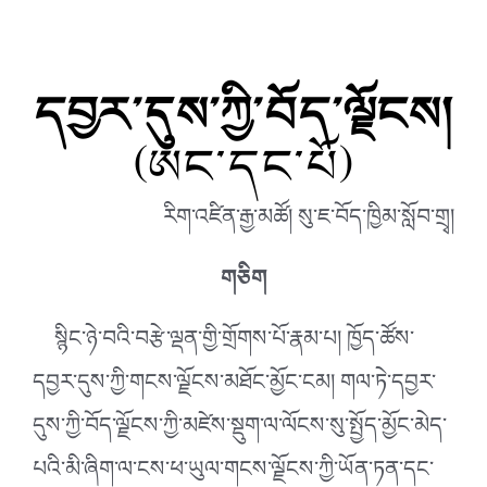
དབྱར་དུས་ཀྱི་བོད་ལྗོངས།
(ཨང་དང་པོ)
རིག་འཛིན་རྒྱ་མཚོ། སུ་ཇ་བོད་ཁྱིམ་སློབ་གྲྭ།
གཅིག
སྙིང་ཉེ་བའི་བརྩེ་ལྡན་གྱི་གྲོགས་པོ་རྣམ་པ། ཁྱོད་ཚོས་
དབྱར་དུས་ཀྱི་གངས་ལྗོངས་མཐོང་མྱོང་ངམ། གལ་ཏེ་དབྱར་
དུས་ཀྱི་བོད་ལྗོངས་ཀྱི་མཛེས་སྡུག་ལ་ལོངས་སུ་སྤྱོད་མྱོང་མེད་
པའི་མི་ཞིག་ལ་ངས་ཕ་ཡུལ་གངས་ལྗོངས་ཀྱི་ཡོན་ཏན་དང་