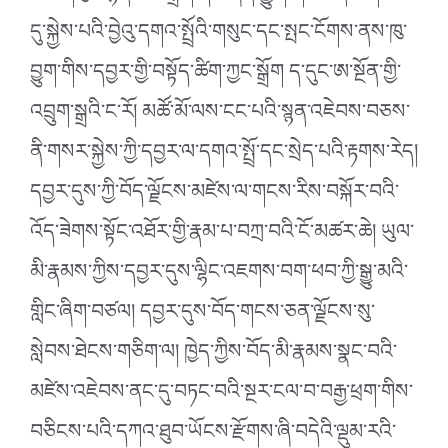
དུ་སྐྱེས་པའི་བྱེའུ་དགའ་སྤྲོའི་གསུང་དང་སྤང་ངོགས་ནས་ཁུ་
བྱུག་གིས་དབྱར་གྱི་བསྟོད་ཚིག་ཀྱང་སྒྲོག ད་དུང་ཨ་སྔོན་གྱི་
འབྲུག་སྒྲའི་ང་རོ། མཚོ་མོ་ལས་ངང་པའི་སྙན་འཇེབས་བཅས་
ནི་གསར་སྐྱེས་ཀྱི་དབྱར་ལ་དགའ་སྤྲོ་དང་སྲེད་པའི་རྟགས་རེད།
དབྱར་དུས་ཀྱི་བོད་ལྗོངས་མཛེས་ལ་གངས་རིས་བསྐོར་བའི་
འོད་ཟེགས་སྟོང་འཐོར་གྱི་རྣམ་པ་བཀྲ་བའི་ངོ་མཚར་ཆེ། ཡུལ་
མི་རྣམས་ཀྱིས་དབྱར་དུས་ལྷིང་འཇགས་བག་ཕབ་ཀྱི་སྒྱུ་མའི་
གླིང་ཞིག་བཙལ། དབྱར་དུས་བོད་གངས་ཅན་ལྗོངས་སུ་
སླེབས་ཐེངས་གཅིག་ལ། ཁྱེད་ཀྱིས་བོད་མི་རྣམས་སྣང་བའི་
མཛེས་འཇེབས་ནང་དུ་བཏང་བའི་སྔར་ངལ་བ་བརྒྱ་ཕྲག་གིས་
བཅིངས་པའི་དཀའ་ཐུབ་ཡོངས་རྫོགས་ཞི་བདེའི་ལྡུམ་རའི་