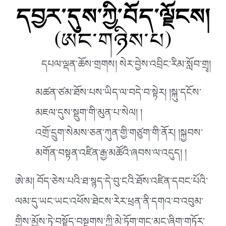
དབྱར་དུས་ཀྱི་བོད་ལྗོངས།
(ཨང་གཉིས་པ)
དཔལ་ལྡན་ཆོས་གྲགས། སེར་བྱེས་འབྲིང་རིམ་སློབ་གྲྭ།
མཚན་ཙམ་ཐོས་པས་ཡིད་ལ་བདེ་བ་སྟེར། །སྐུ་དངོས་
མཇལ་དུས་སྡུག་གི་མུན་པ་སེལ། །
འགྲོ་དྲུག་སེམས་ཅན་ཀུན་གྱི་གཙུག་གི་ནོར། །སྐྱབས་
མགོན་བསྟན་འཛིན་རྒྱ་མཚོའི་ཞབས་ལ་འདུད། །
ཨེ་མ། བོད་ཅེས་པའི་ཐ་སྙད་དེ་བུ་ངའི་ཐོས་འཛིན་དབང་པོའི་
ལམ་དུ་ཡང་ཡང་འཕོས་ཐེངས་རེར་ཕྲན་ནི་དགའ་བ་འབུམ་
གྱིས་མྱོས་ཏེ་བསྟོད་བསྔགས་ཀྱི་མེ་ཏོག་གང་མང་ཞིག་གཏོར་