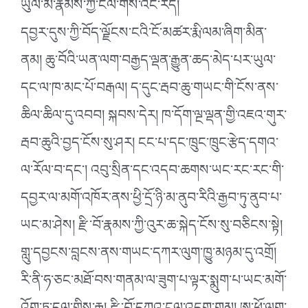
ཡུལ་མི་རྣམས་ཀྱི་ངལ་གསོ་འང་རེད།
དབྱར་དུས་ཀྱི་བོད་ལྗོངས་ངའི་ངོ་མཚར་རྨི་ལམ་ཞིག་མིན་
ནམ། ཆུ་བོའི་ཡན་ལག་བརྒྱད་ལྡན་རྒྱུན་ཆད་མེད་པར་ཡུལ་
དང་ལ་ཁ་མང་པོ་བརྒལ། ད་དུང་རྦབ་ཆུ་གཡང་གི་ངོས་ནས་
ཆིལ་ཆིལ་དུ་འབབ། སྐབས་དེར། ཁ་དོག་ལྔ་ལྡན་གྱི་འཇའ་གུར་
རྦབ་ཆུའི་བྱད་ངོས་སུ་ཤར། ངང་པ་དང་ཁྲུང་ཁྲུང་རྩེད་དགའ་
ལ་རོལ་བ་དང༌། འབུ་སྲིན་དང་འདབ་ཆགས་ཡང་རང་རང་གི་
དབྱར་ལ་མགོ་འཁོར་ནས་ཕྱི་དྲོ་ཉི་མ་ནུབ་རིའི་རྒྱབ་ཏུ་ནུབ་པ་
ཡང་མ་ཤེས། རྫི་བོ་རྣམས་ཀྱི་འུར་ཆ་སྐེད་ངོས་སུ་བཅིངས་སྟེ།
གླུ་དབྱངས་བླངས་ནས་གཡང་དཀར་ལུག་ཁྱུ་མཉམ་དུ་འགྲོ།
རི་ནི་ཧ་ཅང་མཐོ་བས་གནམ་ལ་ཟུག་པ་ལྟར་སྨུག་པ་ཡང་མགོ་