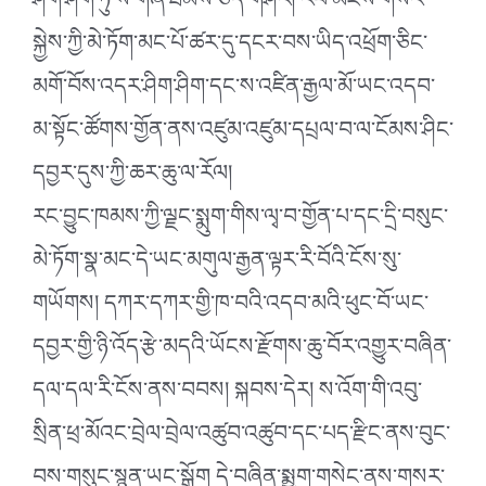
ཤག་ཤག་ཏུ་ས་གཞི་ཐམས་ཅད་གཤེར། རབ་མཛེས་གསར་
སྐྱེས་ཀྱི་མེ་ཏོག་མང་པོ་ཚར་དུ་དངར་བས་ཡིད་འཕྲོག་ཅིང་
མགོ་བོས་འདར་ཤིག་ཤིག་དང་ས་འཛིན་རྒྱལ་མོ་ཡང་འདབ་
མ་སྟོང་ཚོགས་གྱོན་ནས་འཛུམ་འཛུམ་དཔྲལ་བ་ལ་ངོམས་ཤིང་
དབྱར་དུས་ཀྱི་ཆར་ཆུ་ལ་རོལ།
རང་བྱུང་ཁམས་ཀྱི་ལྗང་སྨུག་གིས་ལྭ་བ་གྱོན་པ་དང་དྲི་བསུང་
མེ་ཏོག་སྣ་མང་དེ་ཡང་མགུལ་རྒྱན་ལྟར་རི་བོའི་ངོས་སུ་
གཡོགས། དཀར་དཀར་གྱི་ཁ་བའི་འདབ་མའི་ཕུང་བོ་ཡང་
དབྱར་གྱི་ཉི་འོད་རྩེ་མདའི་ཡོངས་རྫོགས་ཆུ་བོར་འགྱུར་བཞིན་
དལ་དལ་རི་ངོས་ནས་བབས། སྐབས་དེར། ས་འོག་གི་འབུ་
སྲིན་ཕྲ་མོའང་བྲེལ་བྲེལ་འཚུབ་འཚུབ་དང་པད་རྫིང་ནས་བུང་
བས་གསུང་སྙན་ཡང་སྒྲོག དེ་བཞིན་སྨྱུག་གསེང་ནས་གསར་