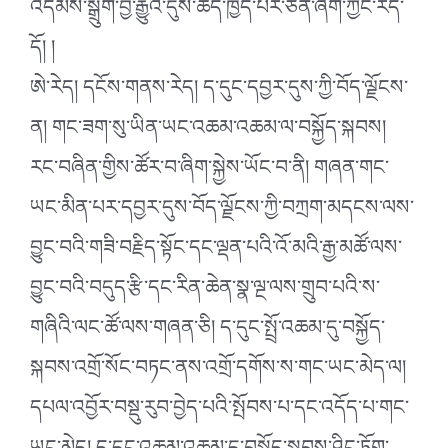
འདེམས་སྒྲུག་བྱ་རྒྱུའི་དུས་ཚོད་ཁྱད་པར་ཅན་ཞིག་ཀྱང་རེད་
དོ། །
ཨེ་རེད། དངོས་གནས་རེད། ད་དུང་དབྱར་དུས་ཀྱི་བོད་ལྗོངས་
ན། གང་ཟག་སུ་ཡིན་ཡང་འཆམ་འཆམ་ལ་བསྐྱོད་སྐབས།
རང་བཞིན་གྱིས་ཚོར་བ་ཞིག་སྐྱེས་ཡོང་བ་ནི། གཞན་གང་
ཡང་མིན་པར་དབྱར་དུས་བོད་ལྗོངས་ཀྱི་བཀྲག་མདངས་ལས་
བྱུང་བའི་གཟི་བརྗིད་སྟོང་དང་ལྡན་པའི་འོ་མའི་རྒྱ་མཚོ་ལས་
བྱུང་བའི་བདུད་རྩི་དང་རིན་ཆེན་སྣ་ལྔ་ལས་གྲུབ་པའི་ས་
གཞིའི་ལང་ཚོ་ལས་གཞན་ཅི། ད་དུང་སྤྲོ་འཆམ་དུ་བསྐྱོད་
སྐབས་འགྲོ་སོང་བཏང་ནས་འགྲོ་དགོས་ས་གང་ཡང་མེད་ལ།
དཔལ་འབྱོར་བསྡུ་རུབ་བྱེད་པའི་སྤོབས་པ་དང་འདོད་པ་གང་