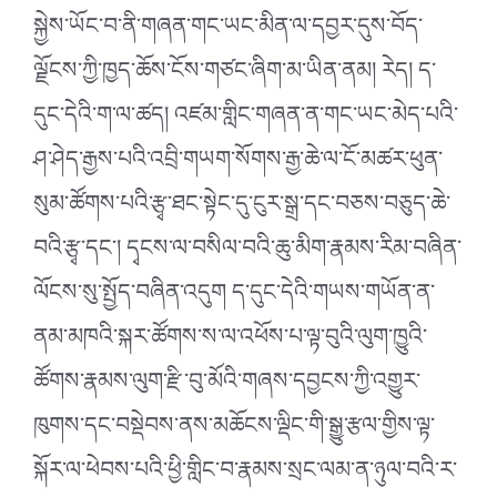
སྐྱེས་ཡོང་བ་ནི་གཞན་གང་ཡང་མིན་ལ་དབྱར་དུས་བོད་
ལྗོངས་ཀྱི་ཁྱད་ཆོས་ངོས་གཙང་ཞིག་མ་ཡིན་ནམ། རེད། ད་
དུང་དེའི་ག་ལ་ཚད། འཛམ་གླིང་གཞན་ན་གང་ཡང་མེད་པའི་
ཤ་ཤེད་རྒྱས་པའི་འབྲི་གཡག་སོགས་རྒྱ་ཆེ་ལ་ངོ་མཚར་ཕུན་
སུམ་ཚོགས་པའི་རྩྭ་ཐང་སྟེང་དུ་ངུར་སྒྲ་དང་བཅས་བཅུད་ཆེ་
བའི་རྩྭ་དང༌། དྭངས་ལ་བསིལ་བའི་ཆུ་མིག་རྣམས་རིམ་བཞིན་
ལོངས་སུ་སྤྱོད་བཞིན་འདུག ད་དུང་དེའི་གཡས་གཡོན་ན་
ནམ་མཁའི་སྐར་ཚོགས་ས་ལ་འཕོས་པ་ལྟ་བུའི་ལུག་ཁྱུའི་
ཚོགས་རྣམས་ལུག་རྫི་བུ་མོའི་གཞས་དབྱངས་ཀྱི་འགྱུར་
ཁུགས་དང་བསྡེབས་ནས་མཆོངས་ལྡིང་གི་སྒྱུ་རྩལ་གྱིས་ལྟ་
སྐོར་ལ་ཕེབས་པའི་ཕྱི་གླིང་བ་རྣམས་སྲང་ལམ་ན་ཉུལ་བའི་ར་