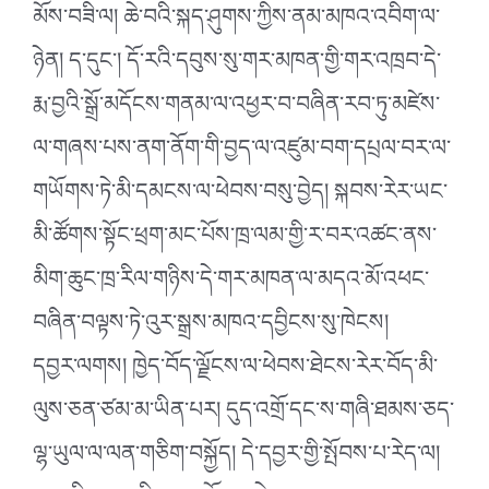
མོས་བཟི་ལ། ཆེ་བའི་སྐད་ཤུགས་ཀྱིས་ནམ་མཁའ་འབིག་ལ་
ཉེན། ད་དུང༌། དོ་རའི་དབུས་སུ་གར་མཁན་གྱི་གར་འཁྲབ་དེ་
རྨ་བྱའི་སྒྲོ་མདོངས་གནམ་ལ་འཕྱར་བ་བཞིན་རབ་ཏུ་མཛེས་
ལ་གཞས་པས་ནག་ནོག་གི་བྱད་ལ་འཛུམ་བག་དཔྲལ་བར་ལ་
གཡོགས་ཏེ་མི་དམངས་ལ་ཕེབས་བསུ་བྱེད། སྐབས་རེར་ཡང་
མི་ཚོགས་སྟོང་ཕྲག་མང་པོས་ཁྲ་ལམ་གྱི་ར་བར་འཚང་ནས་
མིག་ཆུང་ཁྲ་རིལ་གཉིས་དེ་གར་མཁན་ལ་མདའ་མོ་འཕང་
བཞིན་བལྟས་ཏེ་འུར་སྒྲས་མཁའ་དབྱིངས་སུ་ཁེངས།
དབྱར་ལགས། ཁྱེད་བོད་ལྗོངས་ལ་ཕེབས་ཐེངས་རེར་བོད་མི་
ལུས་ཅན་ཙམ་མ་ཡིན་པར། དུད་འགྲོ་དང་ས་གཞི་ཐམས་ཅད་
ལྷ་ཡུལ་ལ་ལན་གཅིག་བསྐྱོད། དེ་དབྱར་གྱི་སྤོབས་པ་རེད་ལ།