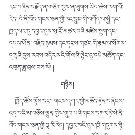
རང་བཞིན་བརྗོད་ན་གཅིག་བྱས་ན་ཐུགས་ཡིད་ཆེས་ཁག་པོ་
རེད། དེ་ནི་བོད་གངས་ཅན་གྱི་རང་བྱུང་གི་བཀོད་པ་སྤྱི་དང་
ཁྱད་པར་དུ་དབྱར་དུས་སུ་ངོ་མཚར་བའི་མཛེས་སྡུག་དང་
དཔལ་ཡོན། བརྗིད་ཉམས་དང་དྭངས་གཙང་གི་རྣམ་པ་སོགས་
ད་ལྟའི་དུས་རབས་འདིར་སའི་གོ་ལའི་སྟེང་དུ་དཔེ་མཚོན་དང་
འགྲན་ཟླ་བྲལ་བས་སོ། །
གཉིས།
ཁྱོད་ཚོས་ལྟོས་དང༌། གངས་དཀར་གྱི་མཆོད་རྟེན་བཞེངས་
འདྲ་བའི་མ་བཅོས་ལྷུན་གྱིས་གྲུབ་པའི་གངས་དཀར་ཏི་སེ་ནི་
བོད་གངས་ཅན་གྱི་བླ་རི་རེད། དབྱར་ཁའི་དུས་ཁྲི་གདུགས་ཉི་