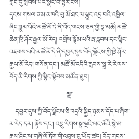
གླིང་དུ་སླེབས་པའི་སྣང་བ་སྟེར་ངེས།
དྭངས་གསལ་ནམ་མཁའི་བུ་མོ་ཐང་ལ་ལྷུང་འདྲ་བའི་འཁྱིལ་
ཞིང་ཟླུམ་པོའི་མཚོ་མོ་དེ་ནི་བོད་གངས་ཅན་གྱི་བླ་མཚོ། མཚོ་
ཆེན་ཁྲི་ཤོར་རྒྱལ་མོ་རེད། འགྲོས་སྙོམ་པའི་རྦ་རླབས་དང་ལྷིང་
འཇགས་པའི་མཚོ་མོ་དེ་ནི་དབྱར་དུས་བོད་ལྗོངས་ཀྱི་ཁྲི་ཤོར་
རྒྱལ་མོ་རེད། གསོན་དང༌། མཚོ་མོ་འདིའི་རླབས་སྒྲ་རེ་རེ་ལས་
བོད་མི་རིགས་ཀྱི་སྙིང་སྟོབས་མཚོན་ཐུབ།
ལྔ།
དབྱར་དུས་ཀྱི་བོད་ལྗོངས་ཅི་འདྲའི་སྐྱིད་ཉམས་དོད་པ་ཞིག་
མ་རེད་དམ། ལྟོས་དང༌། འབྲུ་རིགས་སྣ་ལྔའི་ལང་ཚོའི་སྙེ་མ་
རྒྱས་ཤིང་ས་གཞི་ལོ་ཏོག་གི་འབྲས་བུ་ཡོད་ཚད། བོད་གངས་