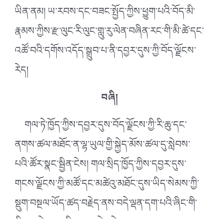
ཡིན་ནམ། ཡ་རབས་དང་བཟང་སྤྱོད་ཀྱིས་ཕྱུག་པའི་བོད་མི་
རྣམས་ཀྱིས་རྫ་ལུང་རི་ལུང་གླུ་རུ་ལེན་བཞིན་རང་གི་མི་ཚེ་དང་
འཚོ་བའི་དགོས་འདོད་སྒྲུབ་པ་ནི་དབྱར་དུས་ཀྱི་བོད་ལྗོངས་
རེད།
བཞི།
གལ་ཏེ་ཁྱོད་ཀྱིས་དབྱར་དུས་བོད་ལྗོངས་ཀྱི་རི་ཆུ་དང་
ནགས་ཚལ་མཐོང་ན་ལྷ་ཡུལ་གྱི་སྐྱེད་མོས་ཚལ་དུ་སླེབས་
པའི་ཚོར་སྣང་སྦྱིན་ངེས། གལ་སྲིད་ཁྱོད་ཀྱིས་དབྱར་དུས་
གངས་ལྗོངས་ཀྱི་མཚོ་དང་མཚེའུ་མཐོང་དུས་ཡིད་སེམས་ཀྱི་
སྡུག་བསྔལ་ཡོད་ཚད་བརྗེད་ནས་བདེ་ལྡན་དག་པའི་ཞིང་གི་