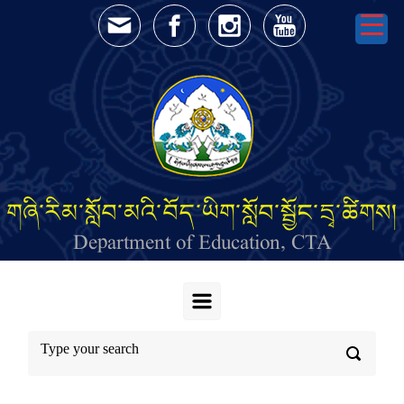
Skip to main content
གཞི་རིམ་སློབ་མའི་བོད་ཡིག་སློབ་སྦྱོང་དྲྭ་ཚིགས།
Department of Education, CTA