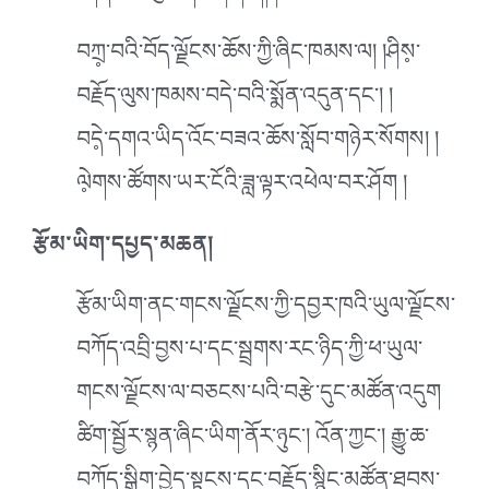
བཀྲ༷་བའི་བོད་ལྗོངས་ཆོས་ཀྱི་ཞིང་ཁམས་ལ། །ཤིས༷་
བརྗོད་ལུས་ཁམས་བདེ་བའི་སྨོན་འདུན་དང༌། །
བདེ༷་དགའ་ཡིད་འོང་བཟའ་ཆོས་སློབ་གཉེར་སོགས། །
ལེ༷གས་ཚོགས་ཡར་ངོའི་ཟླ་ལྟར་འཕེལ་བར་ཤོག །
རྩོམ་ཡིག་དཔྱད་མཆན།
རྩོམ་ཡིག་ནང་གངས་ལྗོངས་ཀྱི་དབྱར་ཁའི་ཡུལ་ལྗོངས་
བཀོད་འབྲི་བྱས་པ་དང་སྦྲགས་རང་ཉིད་ཀྱི་ཕ་ཡུལ་
གངས་ལྗོངས་ལ་བཅངས་པའི་བརྩེ་དུང་མཚོན་འདུག
ཚིག་སྦྱོར་སྙན་ཞིང་ཡིག་ནོར་ཉུང༌། འོན་ཀྱང༌། རྒྱུ་ཆ་
བཀོད་སྒྲིག་བྱེད་སྟངས་དང་བརྗོད་སྙིང་མཚོན་ཐབས་