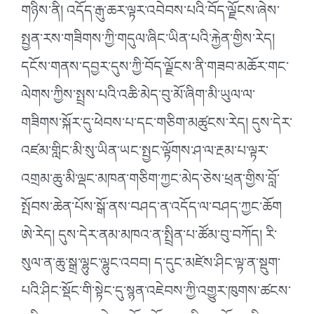
གཉིས་ནི། འདོད་རྒུ་ཆར་ལྟར་འབེབས་པའི་བོད་ལྗོངས་ཞེས་
སྤྱན་རས་གཟིགས་ཀྱི་གདུལ་ཞིང་ཡིན་པའི་རྐྱེན་གྱིས་རེད།
དངོས་གནས་དབྱར་དུས་ཀྱི་བོད་ལྗོངས་ནི་གཟབ་མཆོར་གང་
ལེགས་ཀྱིས་སྤྲས་པའི་འཆི་མེད་བུ་མོ་ཞིག་མི་ཡུལ་ལ་
གཟིགས་སྐོར་དུ་ཕེབས་པ་དང་གཅིག་མཚུངས་རེད། དུས་དེར་
འཛམ་གླིང་མི་སུ་ཡིན་ཡང་སྤྱང་ལྟོགས་ཤ་ལ་རྔམ་པ་ལྟར་
འགྲམ་ཆུ་མི་ལྡང་མཁན་གཅིག་ཀྱང་མེད་ཅེས་ཕྲན་གྱིས་བློ་
སྤོབས་ཆེན་པོས་སྒོ་ནས་བཤད་ན་འདོད་ལ་བཤད་ཀྱང་ཆོག
ཨེ་རེད། དུས་དེར་ནམ་མཁའ་ན་སྤྲིན་པ་ཚོམ་བུ་བཀོད། རི་
སུལ་ན་ཆུ་སྒྲ་ལྷུང་ལྷུང་འབབ། ད་དུང་མཛེས་ཤིང་ལྟ་ན་སྡུག་
པའི་ཤིང་སྡོང་གི་སྟེང་དུ་སྙན་འཇེབས་ཀྱི་འགྱུར་ཁུགས་ཚངས་