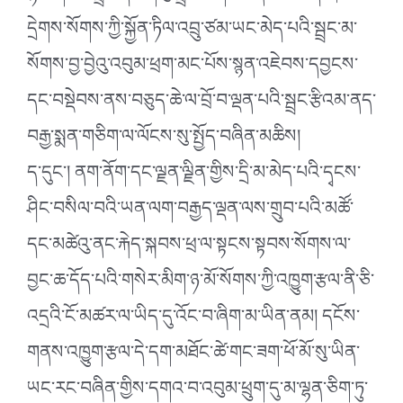
དྲེགས་སོགས་ཀྱི་སྐྱོན་ཏིལ་འབྲུ་ཙམ་ཡང་མེད་པའི་སྦྲང་མ་
སོགས་བྱ་བྱེའུ་འབུམ་ཕྲག་མང་པོས་སྙན་འཇེབས་དབྱངས་
དང་བསྡེབས་ནས་བཅུད་ཆེ་ལ་བྲོ་བ་ལྡན་པའི་སྦྲང་རྩིའམ་ནད་
བརྒྱ་སྨན་གཅིག་ལ་ལོངས་སུ་སྤྱོད་བཞིན་མཆིས།
ད་དུང༌། ནག་ནོག་དང་ལྗན་ལྗིན་གྱིས་དྲི་མ་མེད་པའི་དྭངས་
ཤིང་བསིལ་བའི་ཡན་ལག་བརྒྱད་ལྡན་ལས་གྲུབ་པའི་མཚོ་
དང་མཚེའུ་ནང་རྐེད་སྐབས་ཕྲ་ལ་སྟངས་སྟབས་སོགས་ལ་
བྱང་ཆ་དོད་པའི་གསེར་མིག་ཉ་མོ་སོགས་ཀྱི་འཁྱུག་རྩལ་ནི་ཅི་
འདྲའི་ངོ་མཚར་ལ་ཡིད་དུ་འོང་བ་ཞིག་མ་ཡིན་ནམ། དངོས་
གནས་འཁྱུག་རྩལ་དེ་དག་མཐོང་ཚེ་གང་ཟག་ཕོ་མོ་སུ་ཡིན་
ཡང་རང་བཞིན་གྱིས་དགའ་བ་འབུམ་ཕྲུག་དུ་མ་ལྷན་ཅིག་ཏུ་