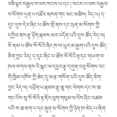
བཟི་ལྟར་བརྒྱལ་བ་ལས་སངས་པ་དང༌། སངས་པ་ལས་བརྒྱལ་
བ་སོགས་དྲན་པ་འཐོར་མཁན་གང་མང་མཆིས། རེད་ཡ། ད་
དུང་དུས་དེར་ཞིང་པ་ཚོས་གྲོ་ནས་དང་སྲན་མ་སོགས་ཀྱི་
དཀྱིལ་ནས་རྩྭ་ཉོག་རྣམས་མར་འདོན་པའི་དུས་ཚོད་རེད་ལ།
སོ་ནམ་པ་ཚོས་སོ་སོའི་ཞིང་ཁ་ལ་ཡུར་མ་རྒྱག་པའི་དུས་ཚོད་
ཅིག་ཀྱང་རེད། ད་དུང་ཞིང་པ་ཚོས་སོ་སོའི་རྟ་དང་གཡག་ལ་
ཁལ་བཀལ་ནས་རི་སྒང་ལ་དབྱར་རྩྭ་དགུན་འབུ་སོགས་རང་
གི་ཁྱིམ་འཁོས་ཀྱི་ཆེད་དུ་མ་རྩ་གསོག་པའི་དུས་ཚོད་ཅིག་
ཀྱང་རེད་ལ། འབྲོག་པ་རྣམས་རྩྭ་ཆུ་གང་ལེགས་དང་ས་ཆ་
གང་འོས་སུ་སོ་སོའི་རྟ་ནོར་ལུག་གསུམ་ལ་འོས་ཤིང་འཚམ་
པའི་ས་ཆ་ཇག་པ་དང་རྐུན་མ་སོགས་ཀྱི་ཉེན་ཁ་མེད་པ་ཞིག་