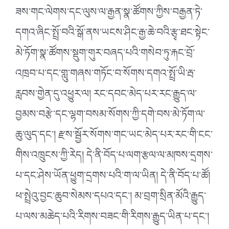
ཟས་གང་ལེགས་དང་ལུས་ལ་རྒྱན་སྣ་ཚོགས་ཀྱིས་བརྒྱན་ཏེ་
དགའ་ཞིང་སྤྲོ་བའི་སྒོ་ནས་ཡངས་ཤིང་རྒྱ་ཆེ་བའི་རྩྭ་ཐང་སྟེང་
མེ་ཏོག་སྣ་ཚོགས་སྡུག་གུར་བཞད་པའི་གསེབ་ཏུ་རྐང་བྲོ་
འཁྲབ་པ་དང་གླུ་གཞས་གཏོང་བ་སོགས་དགའ་སྤྲོ་ཡི་རྦ་
རླབས་གྱེན་དུ་འཕྱུར་ལ། རང་དབང་མེད་པར་རང་རྒྱུད་ལ་
བྱམས་བརྩེ་དང་ལྷག་བསམ་སོགས་ཀྱི་དགེ་བས་མེ་ཏོག་ལ་
ཆུ་ལུད་དང༌། རྫས་སྦྱོར་སོགས་གང་ཡང་མེད་པར་རང་གི་ངང་
གིས་འཁྲུངས་ཀྱི་རེད། དེ་ནི་བོད་པ་ལག་རྩལ་ལ་མཁས་དྲགས་
པ་དང་ཤེས་ཡོན་ཕྱུག་དྲགས་པའི་ག་ལ་ཡིན། དེ་ནི་བོད་པ་ཚོ།
ཕ་སྤྲེའུ་བྱང་ཆུབ་སེམས་དཔའ་དང༌། མ་བྲག་སྲིན་མོའི་རྒྱུད་
པ་ལས་མཆེད་པའི་རིགས་བཟང་གི་རིགས་རྒྱུད་ཡིན་པ་དང༌།