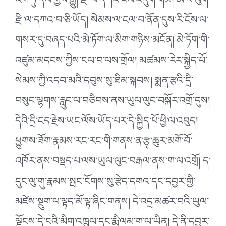
འོག་ཏུ་དལ་གྱིས་རྒྱུ། རྫི་བོ་དཀའ་ངལ་འདུག་གམ། ཨ་ཕོ་ལུག་
རྫི་ལ་དཀའ་བ་ཅི་ཡོད། སེམས་ལ་ངལ་བ་ནོན་དུས་རི་ངོས་ལ་
གསར་དུ་བཞད་པའི་མེ་ཏོག་ལ་མིག་གཉིས་མངོན། མེ་ཏོག་གི་
འཛུམ་མདངས་ཀྱིས་ངལ་བ་ལས་གྲོལ། མཚམས་རེར་སྐྱིད་པོ་
སེམས་ཀྱི་འདབ་མའི་དབུས་སུ་ཐིམ་སྐབས། སྨན་རྩའི་དྲི་
བསུང་ལྷགས་རླུང་ལ་བཅིབས་ནས་ཡུལ་ལུང་བསྐོར་འགྲོ་དུས།
དེའི་དྲི་ངད་རྗེས་ཡང་ལོས་ཡོད་པར་དེ་སྐྱིད་པོ་ཕྱི་ལ་འབུད།
ཕྱུགས་ཟོག་རྣམས་རང་རང་གི་གནས་ན་རྩྭ་ཆུར་མགོ་བོ་
འཁོར་ནས་བསྡད་པ་ལས་ཡུལ་ལུང་བརྒལ་ནས་ག་ལ་འགྲོ། ད་
དུང་ལུ་གུ་རྣམས་སྤང་ངོགས་སུ་རྩེད་དགའ་དང་དབྱར་གྱི་
མཛེས་སྡུག་ལ་ལྟད་མོ་ལྟ་ཞིང་གནས། དེ་འདྲ་མཚར་བའི་ཡུལ་
ལྗོངས་དེ་ངའི་མིག་འཁྲུལ་དང་རྨི་ལམ་ག་ལ་ཡིན། དེ་ནི་དབྱར་