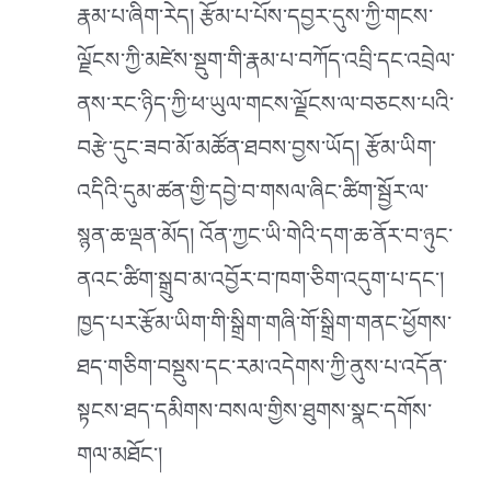
རྣམ་པ་ཞིག་རེད། རྩོམ་པ་པོས་དབྱར་དུས་ཀྱི་གངས་
ལྗོངས་ཀྱི་མཛེས་སྡུག་གི་རྣམ་པ་བཀོད་འབྲི་དང་འབྲེལ་
ནས་རང་ཉིད་ཀྱི་ཕ་ཡུལ་གངས་ལྗོངས་ལ་བཅངས་པའི་
བརྩེ་དུང་ཟབ་མོ་མཚོན་ཐབས་བྱས་ཡོད། རྩོམ་ཡིག་
འདིའི་དུམ་ཚན་གྱི་དབྱེ་བ་གསལ་ཞིང་ཚིག་སྦྱོར་ལ་
སྙན་ཆ་ལྡན་མོད། འོན་ཀྱང་ཡི་གེའི་དག་ཆ་ནོར་བ་ཉུང་
ནའང་ཚིག་སྒྲུབ་མ་འབྱོར་བ་ཁག་ཅིག་འདུག་པ་དང༌།
ཁྱད་པར་རྩོམ་ཡིག་གི་སྒྲིག་གཞི་གོ་སྒྲིག་གནང་ཕྱོགས་
ཐད་གཅིག་བསྡུས་དང་རམ་འདེགས་ཀྱི་ནུས་པ་འདོན་
སྟངས་ཐད་དམིགས་བསལ་གྱིས་ཐུགས་སྣང་དགོས་
གལ་མཐོང༌།