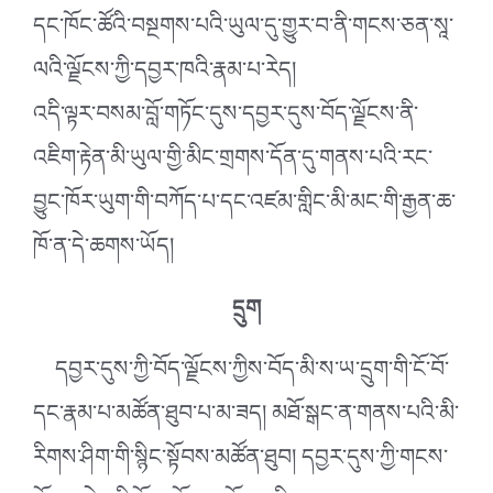
དང་ཁོང་ཚོའི་བསྔགས་པའི་ཡུལ་དུ་གྱུར་བ་ནི་གངས་ཅན་སཱ་
ལའི་ལྗོངས་ཀྱི་དབྱར་ཁའི་རྣམ་པ་རེད།
འདི་ལྟར་བསམ་བློ་གཏོང་དུས་དབྱར་དུས་བོད་ལྗོངས་ནི་
འཇིག་རྟེན་མི་ཡུལ་གྱི་མིང་གྲགས་དོན་དུ་གནས་པའི་རང་
བྱུང་ཁོར་ཡུག་གི་བཀོད་པ་དང་འཛམ་གླིང་མི་མང་གི་རྒྱན་ཆ་
ཁོ་ན་དེ་ཆགས་ཡོད།
དྲུག
དབྱར་དུས་ཀྱི་བོད་ལྗོངས་ཀྱིས་བོད་མི་ས་ཡ་དྲུག་གི་ངོ་བོ་
དང་རྣམ་པ་མཚོན་ཐུབ་པ་མ་ཟད། མཐོ་སྒང་ན་གནས་པའི་མི་
རིགས་ཤིག་གི་སྙིང་སྟོབས་མཚོན་ཐུབ། དབྱར་དུས་ཀྱི་གངས་