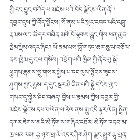
གྱི་རང་བྱུང་བཀོད་པ་མཛེས་པའི་བོད་ལྗོངས་ཡིན་ནོ། །
དབྱར་དུས་ཀྱི་བོད་ལྗོངས། སོ་ནམ་པའི་སྔར་འབད་པའི་འབྲུ་
རྣམས་ལང་ཚོ་དར་བཞིན་མགོ་བོ་ལྷགས་རླུང་གིས་ཕན་ཚུན་
ལྡེམ་ལྡེམ་འདར་ཞིང༌། སོ་ནམ་པས་བློ་གཏད་ཆར་ཆུ་ལ་བཅོལ་
ནས་ཁྱིམ་དུ་ངལ་གསོས། འབྲོག་པའི་ཁྱིམ་གྱི་ནོར་བུ་སྒོ་
ཕྱུགས་རྣམས་སྤུ་གསར་སྐྱེས་པ་དང་ལུས་སྟོབས་ཟུངས་
ཤུགས་ཀྱང་རྒྱས། ད་དུང་སྔར་ཤི་ཟིན་པའི་སྐྱེ་དངོས་ཀྱང་
གསར་དུ་སྐྱེས་ཤིང་བཞད། བྱིས་པ་རྣམས་ཀྱིས་དབྱར་གྱི་
མཛེས་ལྗོངས་དཔལ་ཡོན་ལ་རོལ་ནས་གླུ་འདི་ལྟར་ལེན། སྤྲིན་
དཀར་ཟེགས་མའི་མེ་ཏོག་ས་གཞིར་འཐོར། མེ་ཏོག་འདབ་མ་
ཁྲ་ལམ་ལམ། རྩྭ་ཉག་ཕྲ་མོ་འདར་ཤིག་ཤིག ལྗང་མྱུག་རྩྭ་ཕྲན་