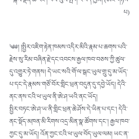
སྐལ་ལྡན་ཚེ་རིང༌། བལ་ཡུལ་སྤོག་ར་བོད་ཁྱིམ། (ཨང་གཉིས་
པ)
༄༅། །སྤྱིར་འཇིག་རྟེན་ཁམས་འདིར་མིའི་རྣམ་པ་ཆགས་པའི་
རྗེས་སུ་རིམ་བཞིན་རྗེ་དང་འབངས་རྒྱལ་ཁབ་བཅས་ཀྱི་ཚུལ་
དུ་འགྱུར་ཏེ་གནས། དེ་ཡང་སའི་གོ་ལ་སྒང་ཡུལ་གྲུ་དུ་མ་ཡོད་
པ་དང་དེ་རྣམས་གཙོ་བོར་གླིང་ཕྲན་བདུན་དུ་དབྱེ་ཡོད། དེའི་
ནང་ནས་ངའི་ཕ་ཡུལ་ནི་ཨེ་ཤ་ཡའི་ནང་ཡོད།
སྤྱིར་བཏང་ཨེ་ཤ་ཡ་ནི་གླིང་ཕྲན་ཆེ་ཤོས་དེ་ཡིན་པ་དང༌། དེའི་
ནང་སྡོད་མཁན་མི་རིགས་འདྲ་མིན་སྣ་ཚོགས་དང༌། རྒྱལ་ཁབ་
ཀྱང་དུ་མ་ཡོད། འོན་ཀྱང་ངའི་ཕ་ཡུལ་བོད་ཡུལ་ལམ། ཡང་ན་