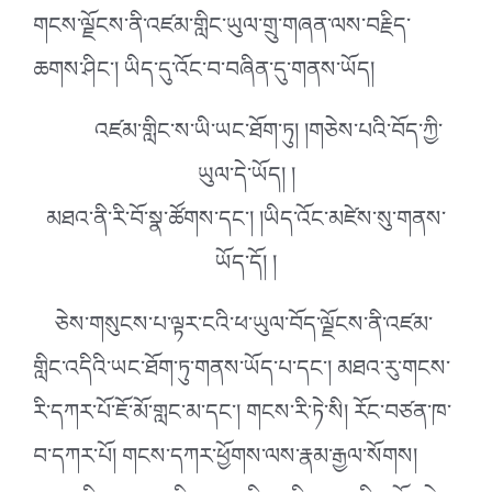
གངས་ལྗོངས་ནི་འཛམ་གླིང་ཡུལ་གྲུ་གཞན་ལས་བརྗིད་
ཆགས་ཤིང༌། ཡིད་དུ་འོང་བ་བཞིན་དུ་གནས་ཡོད།
འཛམ་གླིང་ས་ཡི་ཡང་ཐོག་ཏུ། །གཅེས་པའི་བོད་ཀྱི་
ཡུལ་དེ་ཡོད། །
མཐའ་ནི་རི་བོ་སྣ་ཚོགས་དང༌། །ཡིད་འོང་མཛེས་སུ་གནས་
ཡོད་དོ། །
ཅེས་གསུངས་པ་ལྟར་ངའི་ཕ་ཡུལ་བོད་ལྗོངས་ནི་འཛམ་
གླིང་འདིའི་ཡང་ཐོག་ཏུ་གནས་ཡོད་པ་དང༌། མཐའ་རུ་གངས་
རི་དཀར་པོ་ཇོ་མོ་གླང་མ་དང༌། གངས་རི་ཏེ་སི། རོང་བཙན་ཁ་
བ་དཀར་པོ། གངས་དཀར་ཕྱོགས་ལས་རྣམ་རྒྱལ་སོགས།