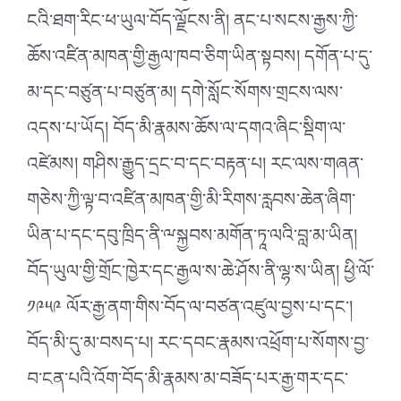
ངའི་ཐག་རིང་ཕ་ཡུལ་བོད་ལྗོངས་ནི། ནང་པ་སངས་རྒྱས་ཀྱི་
ཆོས་འཛིན་མཁན་གྱི་རྒྱལ་ཁབ་ཅིག་ཡིན་སྟབས། དགོན་པ་དུ་
མ་དང་བཙུན་པ་བཙུན་མ། དགེ་སློང་སོགས་གྲངས་ལས་
འདས་པ་ཡོད། བོད་མི་རྣམས་ཆོས་ལ་དགའ་ཞིང་སྡིག་ལ་
འཛེམས། གཤིས་རྒྱུད་དྲང་བ་དང་བརྟན་པ། རང་ལས་གཞན་
གཅེས་ཀྱི་ལྟ་བ་འཛིན་མཁན་གྱི་མི་རིགས་རླབས་ཆེན་ཞིག་
ཡིན་པ་དང་དབུ་ཁྲིད་ནི་ྋསྐྱབས་མགོན་ཏཱ་ལའི་བླ་མ་ཡིན།
བོད་ཡུལ་གྱི་གྲོང་ཁྱེར་དང་རྒྱལ་ས་ཆེ་ཤོས་ནི་ལྷ་ས་ཡིན། ཕྱི་ལོ་
༡༩༥༩ ལོར་རྒྱ་ནག་གིས་བོད་ལ་བཙན་འཛུལ་བྱས་པ་དང༌།
བོད་མི་དུ་མ་བསད་པ། རང་དབང་རྣམས་འཕྲོག་པ་སོགས་བྱ་
བ་ངན་པའི་འོག་བོད་མི་རྣམས་མ་བཟོད་པར་རྒྱ་གར་དང་