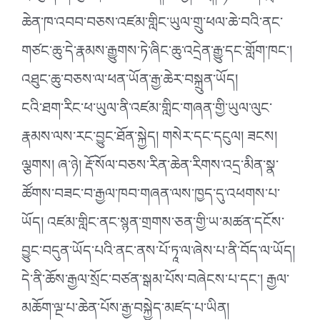
ཆེན་ཁ་འབབ་བཅས་འཛམ་གླིང་ཡུལ་གྲུ་ཕལ་ཆེ་བའི་ནང་
གཙང་ཆུ་དེ་རྣམས་རྒྱུགས་ཏེ་ཞིང་ཆུ་འདྲེན་རྒྱུ་དང་གློག་ཁང༌།
འཐུང་ཆུ་བཅས་ལ་ཕན་ཡོན་རྒྱ་ཆེར་བསྐྲུན་ཡོད།
ངའི་ཐག་རིང་ཕ་ཡུལ་ནི་འཛམ་གླིང་གཞན་གྱི་ཡུལ་ལུང་
རྣམས་ལས་རང་བྱུང་ཐོན་སྐྱེད། གསེར་དང་དངུལ། ཟངས།
ལྕགས། ཞ་ཉེ། རྡོ་སོལ་བཅས་རིན་ཆེན་རིགས་འདྲ་མིན་སྣ་
ཚོགས་བཟང་བ་རྒྱལ་ཁབ་གཞན་ལས་ཁྱད་དུ་འཕགས་པ་
ཡོད། འཛམ་གླིང་ནང་སྙན་གྲགས་ཅན་གྱི་ཡ་མཚན་དངོས་
བྱུང་བདུན་ཡོད་པའི་ནང་ནས་པོ་ཏཱ་ལ་ཞེས་པ་ནི་བོད་ལ་ཡོད།
དེ་ནི་ཆོས་རྒྱལ་སྲོང་བཙན་སྒམ་པོས་བཞེངས་པ་དང༌། རྒྱལ་
མཆོག་ལྔ་པ་ཆེན་པོས་རྒྱ་བསྐྱེད་མཛད་པ་ཡིན།