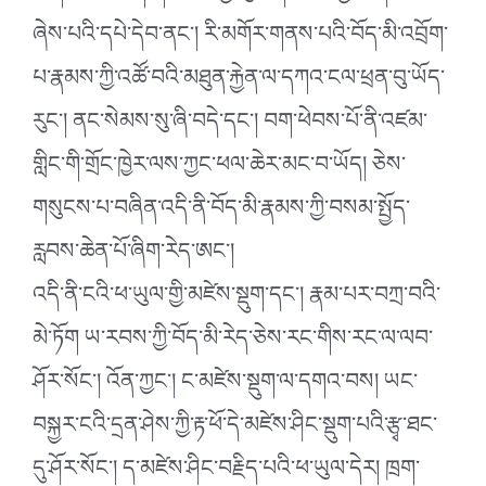
ཞེས་པའི་དཔེ་དེབ་ནང༌། རི་མགོར་གནས་པའི་བོད་མི་འབྲོག་
པ་རྣམས་ཀྱི་འཚོ་བའི་མཐུན་རྐྱེན་ལ་དཀའ་ངལ་ཕྲན་བུ་ཡོད་
རུང༌། ནང་སེམས་སུ་ཞི་བདེ་དང༌། བག་ཕེབས་པོ་ནི་འཛམ་
གླིང་གི་གྲོང་ཁྱེར་ལས་ཀྱང་ཕལ་ཆེར་མང་བ་ཡོད། ཅེས་
གསུངས་པ་བཞིན་འདི་ནི་བོད་མི་རྣམས་ཀྱི་བསམ་སྤྱོད་
རླབས་ཆེན་པོ་ཞིག་རེད་ཨང༌།
འདི་ནི་ངའི་ཕ་ཡུལ་གྱི་མཛེས་སྡུག་དང༌། རྣམ་པར་བཀྲ་བའི་
མེ་ཏོག ཡ་རབས་ཀྱི་བོད་མི་རེད་ཅེས་རང་གིས་རང་ལ་ལབ་
ཤོར་སོང༌། འོན་ཀྱང༌། ང་མཛེས་སྡུག་ལ་དགའ་བས། ཡང་
བསྐྱར་ངའི་དྲན་ཤེས་ཀྱི་རྟ་ཕོ་དེ་མཛེས་ཤིང་སྡུག་པའི་རྩྭ་ཐང་
དུ་ཤོར་སོང༌། ད་མཛེས་ཤིང་བརྗིད་པའི་ཕ་ཡུལ་དེར། ཁྲག་