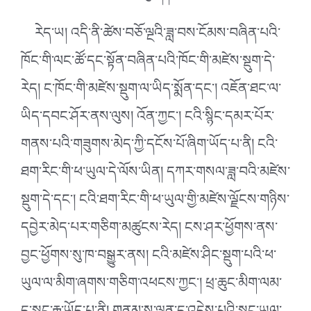
རེད་ཡ། འདི་ནི་ཚེས་བཅོ་ལྔའི་ཟླ་བས་ངོམས་བཞིན་པའི་
ཁོང་གི་ལང་ཚོ་དང་སྟོན་བཞིན་པའི་ཁོང་གི་མཛེས་སྡུག་དེ་
རེད། ང་ཁོང་གི་མཛེས་སྡུག་ལ་ཡིད་སྨོན་དང༌། འཇོན་ཐང་ལ་
ཡིད་དབང་ཤོར་ནས་ལུས། འོན་ཀྱང༌། ངའི་སྙིང་དམར་པོར་
གནས་པའི་གཟུགས་མེད་ཀྱི་དངོས་པོ་ཞིག་ཡོད་པ་ནི། ངའི་
ཐག་རིང་གི་ཕ་ཡུལ་དེ་ལོས་ཡིན། དཀར་གསལ་ཟླ་བའི་མཛེས་
སྡུག་དེ་དང༌། ངའི་ཐག་རིང་གི་ཕ་ཡུལ་གྱི་མཛེས་ལྗོངས་གཉིས་
དབྱེར་མེད་པར་གཅིག་མཚུངས་རེད། ངས་ཤར་ཕྱོགས་ནས་
བྱང་ཕྱོགས་སུ་ཁ་བསྒྱུར་ནས། ངའི་མཛེས་ཤིང་སྡུག་པའི་ཕ་
ཡུལ་ལ་མིག་ཞགས་གཅིག་འཕངས་ཀྱང༌། ཕྲ་ཆུང་མིག་ལམ་