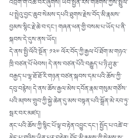
འབྲོག་གི་འཚོ་བར་ཞུགས། ཡབ་སྤྱན་རས་གཟིགས་ཀྱིས་སྤྲུལ་
པ་སྤྲེའུ་བྱང་ཆུབ་སེམས་དཔའི་ཐུགས་རྗེས་བོད་མི་རྣམས་
བྱམས་སྙིང་རྗེ་ཆེ་བ་དང༌། གཞན་ཕན་གྱི་བསམ་པ་ཡོད་པ་ནི་
སྐབས་དེ་དུས་ནས་ཡོད།
དེ་ནས་སྤྱི་ལོའི་སྔོན་ ༡༢༧ ལོར་བོད་ཀྱི་རྒྱལ་པོ་ཐོག་མ་གཉའ་
ཁྲི་བཙན་པོ་ཕེབས། དེ་ནས་བཙན་པོའི་བརྒྱུད་པ་ཉི་ཤུ་རྩ་
བརྒྱད་པ་ལྷ་ཐོ་ཐོ་རི་གཉན་བཙན་སྐབས་དམ་པའི་ཆོས་ཀྱི་
དབུ་བརྙེས། དེ་ནས་ཆོས་རྒྱལ་མེས་དབོན་རྣམ་གསུམ་གཙོས་
པའི་མཁས་གྲུབ་ཀྱི་སྐྱེ་ཆེན་དུ་མས་བསྟན་པའི་སྒྲོན་མེ་རབ་ཏུ་
སྦར་བར་མཛད།
ནང་པའི་ཆོས་ཀྱི་སྙིང་པོ་ལྟ་བ་རྟེན་འབྱུང་དང༌། སྤྱོད་པ་འཚེ་བ་