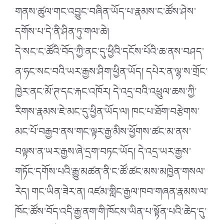
གནས་ཚུལ་གང་འབྱུང་བཞིན་ཡོད་པ་རྣམས་ང་ཚོས་ཤེས་
དགོས་པ་དེ་ནི་ཤིན་ཏུ་གལ་ཆེ།
དེ་སང་ང་ཚོའི་བོད་ཀྱི་ནང་དུ་ཕྱིའི་དངོས་པོའི་ཆ་ནས་བཤད་
ན་ཧང་སང་བའི་ཡར་རྒྱས་ཤིག་ཕྱིན་ཡོད། དཔེར་ན་ལྷ་ས་གྲོང་
ཁྱེར་ནང་མོ་ཊ་དང་རྐང་འཁོར། དེ་འདྲ་བའི་འཕྲུལ་ཆས་ཀྱི་
རིགས་རྣམས་ཇེ་མང་དུ་ཕྱིན་ཡོད་ལ། ཁང་པ་ཐོག་བརྩེགས་
མང་པོ་བརྒྱབ་ནས་གང་ལྟར་རྒྱ་མིས་ཕྱོགས་ཚང་མ་ནས་
བལྟས་ན་ཡར་རྒྱས་ཞེ་དྲག་བཏང་ཡོད། དེ་འདྲ་ཡར་རྒྱས་
གཏོང་དགོས་པའི་རྒྱུ་མཚན་ནི་ང་ཚོ་ཚང་མས་མཁྱེན་གསལ་
རེད། གང་ཡིན་ཟེར་ན། འཛམ་གླིང་རྒྱལ་ཁབ་གཞན་རྣམས་ལ་
ཁོང་ཚོས་བོད་འདི་རྒྱ་ནག་གི་ཁོངས་ཡིན་པ་སྟོན་པའི་ཆེད་དུ་