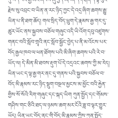
དུ་ཡོད་པའི་རྒྱ་མིའི་ཞབས་ཞུ་བྱེད་མཁན་དགེ་རྒན་དེ་ལྟ་བུའི་
རྗེས་སུ་འབྲང་བ་ཡིན་ན་རང་ཉིད་ཀྱང་དེ་འདྲ་ཞིག་ཆགས་རྒྱུ་
ཡིན་པ་ནི་ཐག་ཆོད། གལ་སྲིད་བོད་ཕྲུག་དེ་རྣམས་རྒྱ་གར་དུ་
ཚུར་ཡོང་ནས་སྐྱབས་བཅོལ་གཞུང་འདི་ཡི་འོག་དབུ་འཛུགས་
གནང་བའི་སློབ་གྲྭའི་ནང་སློབ་སྦྱོང་བྱེད་པ་ནི་མ་འོངས་པར་
བོད་རྒྱལ་ཁབ་ལ་ཕན་ཐོགས་པའི་མི་ཞིག་ཆགས་པའི་རེ་བ་
ཡོད་ལ། དེ་མིན་མི་ཐབས་རྡུག་པོ་དེ་འདྲའང་ཆགས་ཀྱི་མ་རེད།
ཡིན་ཡང་ད་ལྟ་རྒྱ་གར་ནང་དུ་གནས་པའི་སྐྱབས་བཅོལ་བ་
བོད་མི་རྣམས་རང་ཉིད་སྡུག་བསྔལ་མྱངས་མ་མྱོང་བའི་རྐྱེན་
གྱིས་སོ་སོའི་རིག་གཞུང་དང་སྐད་ཡིག ཀུན་སྤྱོད་དང་གོམས་
གཤིས་གང་ཅིའི་ཐད་ལ་ཉམས་ཆག་མར་ངོའི་ཟླ་བ་ལྟར་གྱུར་
ཡོད། ཡིན་ཡང་བོད་ནང་གི་བོད་མི་རྣམས་ཀྱིས་ཀུན་སྤྱོད་