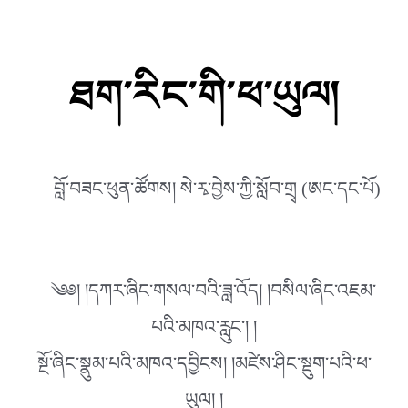
ཐག་རིང་གི་ཕ་ཡུལ།
བློ་བཟང་ཕུན་ཚོགས། སེ་རྭ་བྱེས་ཀྱི་སློབ་གྲྭ (ཨང་དང་པོ)
༄༅། །དཀར་ཞིང་གསལ་བའི་ཟླ་འོད། །བསིལ་ཞིང་འཇམ་
པའི་མཁའ་རླུང༌། །
སྔོ་ཞིང་སྣུམ་པའི་མཁའ་དབྱིངས། །མཛེས་ཤིང་སྡུག་པའི་ཕ་
ཡུལ། །