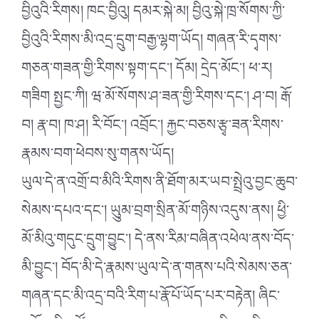
བྱིའུའི་རིགས། ཁང་བྱིའུ། དམར་སྐེ་མ། བྱིའུ་སྐེ་ཁྲ་སོགས་ཀྱི་
བྱིའུའི་རིགས་མི་འདྲ་དྲུག་བརྒྱ་ལྷག་ཡོད། གཞན་རི་དྭགས་
གཅན་གཟན་གྱི་རིགས་སྟག་དང༌། དོམ། དྲེད་མོང༌། ཕ་ར།
གཟིག སྤྱང་ཀི། ཝ་མོ་སོགས་ཤ་ཟན་གྱི་རིགས་དང༌། ཤ་བ། རྒོ་
བ། རྣ་བ། ཁ་ཤ། རི་བོང༌། འབྲོང༌། རྐྱང་བཅས་རྩྭ་ཟན་རིགས་
རྣམས་བག་ཕེབས་སུ་གནས་ཡོད།
ཡུལ་དེ་ན་འགྲོ་བ་མིའི་རིགས་ནི་ཐོག་མར་ཡབ་སྤྲེའུ་བྱང་ཆུབ་
སེམས་དཔའ་དང༌། ཡུུམ་བྲག་སྲིན་མོ་གཉིས་འདུས་ནས། ཕྱི་
མོ་མིའུ་གདུང་དྲུག་བྱུང༌། དེ་ནས་རིམ་བཞིན་འཕེལ་ནས་བོད་
མི་བྱུང༌། བོད་མི་དེ་རྣམས་ཡུལ་དེ་ན་གནས་པའི་སེམས་ཅན་
གཞན་དང་མི་འདྲ་བའི་རིག་པ་རྣོ་པོ་ཡོད་པར་བརྟེན། ཞིང་