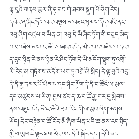
ལྟ་བུའི་གནས་ཚུལ་ནི་ཧ་ཅང་གི་ཐབས་སྡུག་པོ་ཞིག་རེད།
དཔེར་ན་ཤིང་ཏོག་ཕར་བལྟས་ན་བཟའ་ཉམས་དོད་པའི་ནང་
འབུ་ཞིག་འཛུལ་བ་ཡིན་ན། འབུ་དེ་ཡི་ཤིང་ཏོག་གི་བཅུད་མེད་
པར་བཟོས་ནས། ང་ཚོར་བཟའ་འདོད་མེད་པར་བཟོས་པ་དང༌།
ད་དུང་ཉིན་རེ་ནས་ཉིན་རེ་ཤིང་ཏོག་དེ་ཡི་མདོག་སྡུག་ཏུ་འགྲོ་
ཡི་རེད་མ་གཏོགས་མདོག་ཡག་ཏུ་འགྲོ་མི་སྲིད། དེ་ལྟ་བུའི་འབུ་
དེ་ནི་རྒྱ་དམར་པོ་ཡིན་པ་དང་ཤིང་ཏོག་དེ་ནི་ང་ཚོའི་ཕ་ཡུལ་
དང་མཚུངས་པ་ཡིན། བྱས་ཙང་ད་ཆ་ང་ཚོ་རྒྱ་གར་དུ་སླེབས་
ནས་བཟུང་བོད་ནི་ང་ཚོའི་ཐག་རིང་གི་ཕ་ཡུལ་ཞིག་ཆགས་
ཡོད། དེར་བརྟེན་ང་ཚོ་བོད་མི་ཞིག་ཡིན་པའི་ཆ་ནས་རང་ཉིད་
ཀྱི་ཕ་ཡུལ་ཇི་ལྟར་ཐག་རིང་ཡང་དེའི་སྐོར་དང༌། དེའི་ནང་