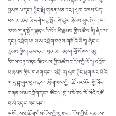
མེད་པ་གཉིས་ཡིན་པར་བརྟེན། བོད་མི་རྣམས་ཀྱི་སེམས་སུ་
བྱམས་པ་དང༌། སྙིང་རྗེ། གཞན་ཕན་དང༌། ལྷག་བསམ་ཡོད་
པས་མ་ཚད། མི་དགེ་བཅུ་སྤོང་གི་ཚུལ་ཁྲིམས་སྲུང་ཞིང༌། ཡ་
རབས་ཀུན་སྤྱོད་ལྡན་པའི་བོད་མི་རྣམས་ཀྱི་འཚོ་བ་ནི། ཞིང་པ་
དང༌། འབྲོག་པ། ས་མ་འབྲོག་བཅས་གཙོ་བོ་ཡིན། ཞིང་པ་
རྣམས་ཀྱིས། ནས་དང༌། སྲན་མ། འབྲས། གྲོ་སོགས་འབྲུ་
རིགས་བཏབ་ནས་ཞིང་ལས་ཀྱི་འཚོ་བར་རོལ་གྱི་ཡོད། འབྲོག་
པ་རྣམས་ཀྱིས་གཡག་དང༌། འབྲི། ར། ལུག་སྟོང་ཕྲག་མང་པོ་རི་
ཁ་རུ་སྦྲ་གུར་ཕུབ་ནས་འབྲོག་ལས་ཀྱི་འཚོ་བར་རོལ་གྱི་ཡོད།
གཞན་ས་མ་འབྲོག་དང༌། ཚོང་པ། གླ་པ་སོགས་སོ་སོའི་འཚོ་
བ་མི་འདྲ་བ་མང་ཡང༌།
ྋགོང་ས་མཆོག་གིས་ངོས་ཀྱི་ཡུལ་དང་ངོས་ཀྱི་མི་དམངས་