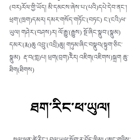
(བར)རོལ་གྱི་ཡོད། མི་དམངས་ཞེས་པ་(པའི)དཔེ་དེབ་ནང༌།
ཕྲག་(ཁྲག)དམར། དམར་གསོད་གཏོང༌(བཏང) ང་(ངའི)ཕ་
ཡུལ། གཤེར་(བཤས)ར། ལོ་རྒྱུ་(རྒྱུས) སྔོ་ཞིང་སྣུབ་(སྣུམ)
དམར་(རྨ)ཆུ འབྲུ་(འབྲི)ཆུ། གཏུམ་ཞིང་བསྣུབ(སྟུག་ཅིང་
སྣུམ) རྡ་བ(གླ)པ། ཕྲག(བྲག)རིེར། འཇིག(འཇིགས)སྐྲག ཆུ་
ཐིག(ཐིགས)
ཐག་རིང་ཕ་ཡུལ།