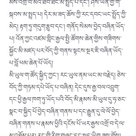
མིས་འགྲོ་བ་མིའི་ཐོབ་ཐང་མི་སྤྲོད་པ་དང༌། ཤེས་ཡོན་གྱི་གོ་
སྐབས་མ་སྤྲད་པ། དེར་མ་ཟད་ཆོས་ཀྱི་རང་དབང་ཡང་སྤྲོད་ཀྱི་
མེད། རྟག་ཏུ་གདུག་རྩུབ་དང༌། གནོད་སེམས་བྱེད་བཞིན་ཡོད་
པ། འོན་ཀྱང་འཛམ་གླིང་རྒྱལ་སྤྱི་ཚོགས་ཆེན་གྱིས་གཟིགས་
སྐྱོང་མི་མཛད་པར་བོད་ཀྱི་གནས་སྟངས་སྔར་ཇི་བཞིན་ཡོད་
པ་བློ་ཕམ་ཆེན་པོ་ཡོད།
མི་ཡུལ་ག་ཚོད་སྐྱིད་ཀྱང༌། རང་ཡུལ་ནམ་ཡང་མ་བརྗེད། ཅེས་
བོད་ཀྱི་གཏམ་དཔེ་ཡོད་པ་བཞིན། དེང་དུས་རྒྱ་བལ་འབྲུག་
དང་ཕྱི་རྒྱལ་ཁག་ཏུ་ཡོད་པའི་བོད་མི་རྣམས་མི་ཡུལ་དུ་ཧ་ཅང་
སྣང་བ་སྐྱིད་པོ་བྱེད་བཞིན་གནས་པ་དང་རྒྱུན་དུ་ལེ་ལོ་བྱེད་
བཞིན་གནས་པ་རྣམས་ཕྱིའི་དངོས་པོ་ཡར་རྒྱས་འགྲོ་བ་དེ་ལ་