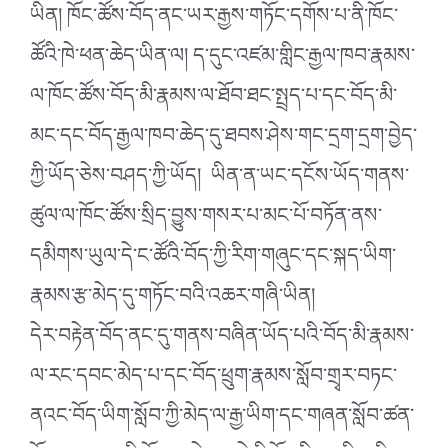
ཡིན། ཁོང་ཚོས་བོད་ནང་ཡར་རྒྱས་གཏོང་དགོས་པ་ནི་ཁོང་
ཚོའི་ཁེ་ཕན་ཆེད་ཡིན་ལ། ད་དུང་འཛམ་གླིང་རྒྱལ་ཁབ་རྣམས་
ལ་ཁོང་ཚོས་བོད་མི་རྣམས་ལ་ཐོབ་ཐང་སྤྲད་པ་དང་བོད་མི་
མང་དང་བོད་རྒྱལ་ཁབ་ཆེད་དུ་ཐབས་ཤེས་གང་དྲག་དྲག་བྱེད་
ཀྱི་ཡོད་ཅེས་བཤད་ཀྱི་ཡོད། ཡིན་ན་ཡང་དངོས་ཡོད་གནས་
ཚུལ་ལ་ཁོང་ཚོས་སྲིད་བྱུས་གསར་པ་མང་པོ་བཏོན་ནས་
དམིགས་ཡུལ་དེ་ང་ཚོའི་བོད་ཀྱི་རིག་གཞུང་དང་སྐད་ཡིག་
རྣམས་རྩ་མེད་དུ་གཏོང་བའི་འཆར་གཞི་ཡིན།
དེར་བརྟེན་བོད་ནང་དུ་གནས་བཞིན་ཡོད་པའི་བོད་མི་རྣམས་
ལ་རང་དབང་མེད་པ་དང་བོད་ཕྲུག་རྣམས་སློབ་གྲྭར་བཏང་
ནའང་བོད་ཡིག་སློབ་ཀྱི་མེད་ལ་རྒྱ་ཡིག་དང་གཞན་སློབ་ཚན་