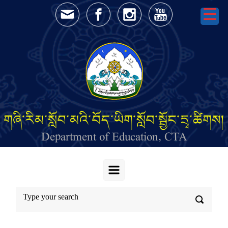
Skip to main content
གཞི་རིམ་སློབ་མའི་བོད་ཡིག་སློབ་སྦྱོང་དྲྭ་ཚིགས།
Department of Education, CTA