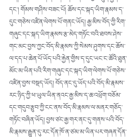
དང༌། གོམས་གཤིས་བཟང་པོ། ཆོས་དང་སྐད་ཡིག་རྣམས་ད་
དུང་གཅེས་འཛིན་ལེགས་པོ་གནང་ཡོད། རྒྱ་མིས་བོད་ཀྱི་རིག་
གཞུང་དང་སྐད་ཡིག་རྣམས་རྩ་མེད་གཏོང་བའི་ཐབས་ཤེས་
གང་མང་བྱས་ཀྱང་བོད་མི་རྣམས་ཀྱི་སེམས་ཤུགས་དང་ཆོས་
ལ་དད་པ་ཆེན་པོ་ཡོད་པའི་རྐྱེན་གྱིས་ད་དུང་ཡང་ང་ཚོའི་ཐུན་
མོང་མ་ཡིན་པའི་རིག་གཞུང་དང་སྐད་ཡིག་ལེགས་པོ་གཅེས་
འཛིན་བྱས་བསྡད་ཡོད། བོད་ནང་དུ་ཡོད་པའི་བོད་མི་རྣམས་
རང་ཉིད་ཀྱི་ཕ་ཡུལ་ཡིན་ནའང་རྒྱ་མིས་ད་ཆ་འཕྲོག་བཅོམ་
དང་གདུབ་རྩུབ་ཀྱི་ངང་ནས་བོད་མི་རྣམས་ལ་མནར་གཅོད་
གཏོང་བཞིན་ཡོད། བྱས་ཙང་རྒྱ་གར་ནང་དུ་གནས་པའི་བོད་
མི་རྣམས་རྒྱུན་དུ་རང་དོན་ཁོ་ན་ཙམ་མ་ཡིན་པར་གཞན་དོན་