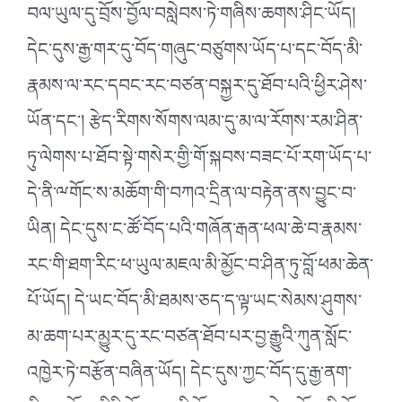
བལ་ཡུལ་དུ་བྲོས་བྱོལ་བསླེབས་ཏེ་གཞིས་ཆགས་ཤིང་ཡོད།
དེང་དུས་རྒྱ་གར་དུ་བོད་གཞུང་བཙུགས་ཡོད་པ་དང་བོད་མི་
རྣམས་ལ་རང་དབང་རང་བཙན་བསྐྱར་དུ་ཐོབ་པའི་ཕྱིར་ཤེས་
ཡོན་དང༌། རྩེད་རིགས་སོགས་ལམ་དུ་མ་ལ་རོགས་རམ་ཤིན་
ཏུ་ལེགས་པ་ཐོབ་སྟེ་གསེར་གྱི་གོ་སྐབས་བཟང་པོ་རག་ཡོད་པ་
དེ་ནི་ྋགོང་ས་མཆོག་གི་བཀའ་དྲིན་ལ་བརྟེན་ནས་བྱུང་བ་
ཡིན། དེང་དུས་ང་ཚོ་བོད་པའི་གཞོན་རྒན་ཕལ་ཆེ་བ་རྣམས་
རང་གི་ཐག་རིང་ཕ་ཡུལ་མཇལ་མི་མྱོང་བ་ཤིན་ཏུ་བློ་ཕམ་ཆེན་
པོ་ཡོད། དེ་ཡང་བོད་མི་ཐམས་ཅད་ད་ལྟ་ཡང་སེམས་ཤུགས་
མ་ཆག་པར་མྱུར་དུ་རང་བཙན་ཐོབ་པར་བྱ་རྒྱུའི་ཀུན་སློང་
འཁྱེར་ཏེ་བརྩོན་བཞིན་ཡོད། དེང་དུས་ཀྱང་བོད་དུ་རྒྱ་ནག་