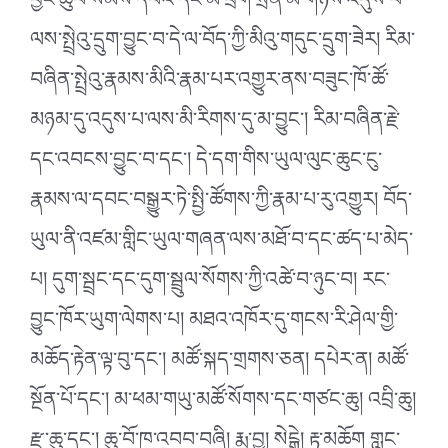
བྱང་ཆུབ་སེམས་དཔའ་དང་མ་བྲག་སྲིན་མོ་གཉིས་འདུས་པ་
ལས་སྤྲེའུ་དྲུག་བྱུང་བ་དེ་ལ་བོད་ཀྱི་མིའུ་གདུང་དྲུག་ཟེར། རིམ་
བཞིན་སྤྲེའུ་རྣམས་མིའི་རྣམ་པར་འགྱུར་ནས་བཟུང་ཁོ་ཚོ་
མཉམ་དུ་འདུས་པ་ལས་མི་རིགས་དུ་མ་བྱུང༌། རིམ་བཞིན་རྗེ་
དང་འབངས་བྱུང་བ་དང༌། དེ་དག་གིས་ཡུལ་ལུང་ཆུང་ངུ་
རྣམས་ལ་དབང་བསྒྱུར་ཏེ་སྤྱི་ཚོགས་ཀྱི་རྣམ་པ་རུ་འགྱུར། བོད་
ཡུལ་ནི་འཛམ་གླིང་ཡུལ་གཞན་ལས་མཐོ་བ་དང་ཚད་པ་མེད་
པ། དུག་སྦྲང་དང་དུག་སྦྲུལ་སོགས་ཀྱི་འཚེ་བ་ཉུང་བ། རང་
བྱུང་ཁོར་ཡུག་ལེགས་པ། མཐའ་འཁོར་དུ་གངས་རི་ཤེལ་གྱི་
མཆོད་རྟེན་ལྟ་བུ་དང༌། མཚོ་སྐད་གྲགས་ཅན། དཔེར་ན། མཚོ་
སྔོན་པོ་དང༌། མ་ཕམ་གཡུ་མཚོ་སོགས་དང་གཙང་ཆུ། འབྲི་ཆུ།
རྫ་ཆུ་དང༌། ཆུ་བོ་ཁ་འབབ་བཞི། རྨ་བྱ། སེངྒེ། རྟ་མཆོག གླང་