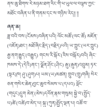
ནས་ཆུ་ཐིགས་རེ་མཉམ་ཐག་རིང་གི་ཕ་ཡུལ་ལ་བལྟས་ཀྱང་
མཐོང་བཞིན་པ་ནི་གནམ་དང་ས་གཉིས་རེད།། །།
ཞན་ཆ།
ཟླ་བའི་བས་(ངོམས)བཞིན་པའི། ལོང་མཚོ་(ལང་ཚོ) མཇོན་
(འཇོན)ཐང༌། མཐོ་ཞིང་རྗིད་(བརྗིད)པའི། ཡ་ཀླུང་(ཡར་ཀླུང)
རྒྱ་ནག་རྒྱུད་(བརྒྱུད) གངས་རི་སྐོར་(རིས་བསྐོར)བའི། ཞིང་
ཁམས་དེ་(དེའི)ནང༌། ལྗོན་ཤོང༌(ཤིང) རྒུ་(རྒུན)འབྲུམ། ཏར་
(སྟར)ཁ། ཤུ་(ཤུག)པ། ཡམ་(ཡ)མཚན། གྲུབ་(གྲུ)གཞི། སེར་
ཅན་གསེར་ཆེན)བྱང་ཆུབ་སེམས་པ་(དཔའ) ལྡོང་
(གདུང)དྲུག མེན་(མེས)དབོན་རྣམ་གསུམ། སྐྱེ་བ་(སྤྱོད་
པ)ཚེ་(འཚེ)བ་མེད་པ། སྐུ་(ཀུན)སྤྱོད་ལྡན་པ། འཚོ་བ་