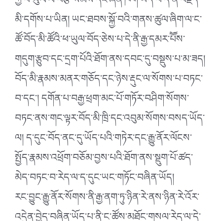
ཀྱི་ཕ་ཡུལ་ལ་བརྩེ་སེམས་དང་ཞེན་ཁོག་ཡོད་པ་དེ་ནི་བརྗོད་
མི་དགོས་པ་ཡིན། ཡང་ཐབས་སྐྱོ་བའི་གནས་ཚུལ་ཞིག་ལ་ང་
ཚོ་བོད་མི་ཚོའི་ཕ་ཡུལ་བོད་ཅེས་པ་དེ་ནི་རྒྱ་དམར་པཽས་
གདུག་རྩུབ་དང་དྲག་པོའི་ཐོག་ནས་དབང་དུ་བསྡུས་པ་མ་ཟད།
བོད་མི་རྣམས་མནར་གཅོད་དང་ཉེས་རྡུང་ལ་སོགས་པ་བཏང་
བ་དང༌། དགོན་པ་བརྒྱ་ཕྲག་མང་པོ་གཏོར་བཤིག་སོགས་
བཏང་ནས་གང་ལྟར་བོད་མི་ཁྲི་དང་འབུམ་སོགས་བསད་ཡོད་
ལ། ད་དུང་བོད་ནང་དུ་ཡོད་པའི་གཏེར་དང་རྒྱུ་ནོར་ལོངས་
སྤྱོད་རྣམས་འཕྲོག་བཅོམ་བྱས་པའི་ཐོག་ནས་སྡུག་པོ་ཚད་
མེད་བཏང་བ་རེད་ལ་ད་དུང་ཡང་གཏོང་བཞིན་ཡོད།
རང་བྱུང་རྒྱུ་ནོར་སོགས་ནི་རྒྱ་ནག་ཏུ་ཉིན་རེ་ནས་ཉིན་རེ་འོར་
འདྲེན་བྱེད་བཞིན་ཡོད་པ་ནི་ང་ཚོས་མཐོང་གསལ་རེད་ལ་དེ་