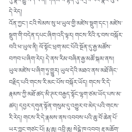
དུ་སྣང་རྒྱུ་ཡོད་པ་ནི། གནམ་ས་ལྷན་དུ་འདྲེས་པའི་སྣང་ཡུལ་
དེ་རེད།
འོན་ཀྱང༌། ངའི་སེམས་སུ་ཕ་ཡུལ་གྱི་མཛེས་སྡུག་དང༌། མཛེས་
སྡུག་གི་བདེན་དཔང་ཞིག་འདི་ལྟར། གངས་རིའི་རྭ་བས་བསྐོར་
བའི་ཕ་ཡུལ་ནི། ལོ་སྟོང་ཕྲག་མང་པོའི་སྔོན་དུ་རྒྱ་མཚོས་
བཀབ་པ་ཞིག་རེད། དེ་ནས་རིམ་བཞིན་རྒྱ་མཚོ་སྐམ་ནས།
ཡུལ་མཛེས་པ་ཞིག་ཏུ་གྱུུར། ཡུལ་དེའི་མཐའ་ནས་མཐོ་ཞིང་
བརྗིད་པའི་གངས་རི་མང་པོས་བསྐོར་ཡོད། གངས་རི་དེ་
རྣམས་ཀྱི་མཐོ་ཚད་མི་ཊར་བརྒྱད་སྟོང་ལྷག་ཙམ་ཡོད་པས་མ་
ཚད། དབྱར་དགུན་སྟོན་གསུམ་དུ་འགྱུར་བ་མེད་པའི་གངས་
རི་རེད། གངས་རི་དེ་རྣམས་ནས་འབབས་པའི་ཆུ་བོ་ཆེན་པོ་
ཡར་ཀླུང་གཙང་པོ། རྨ་ཆུ། འབྲི་ཆུ། སེངྒེ་ཁ་འབབ། རྟ་མཆོག་