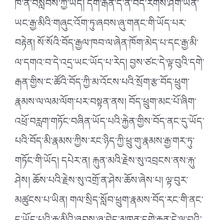
ཁོ་ན་བསླབས་ཀྱི་ཡོད། དགེ་རྒན་དེ་ནི་བོད་རིགས་ཤིག་ཡིན་
ཡང་རྒྱ་མིའི་གཞུང་འོག་ཏུ་ཞབས་ཞུ་གནང་གི་ཡོད་པར་
བརྟེན། སོ་སོའི་བོད་རྒྱལ་ཁབ་ལ་ཞེན་ཁོག་མེད་པ་དང་རྒྱ་མི་
ལ་དགའ་བ་དེ་འདྲ་ཡང་ཡོད་པ་རེད། བྱས་ཙང་དེ་ལྟ་བུའི་དགེ་
རྒན་གྱིས་ང་ཚོའི་བོད་ཀྱི་མ་འོངས་པའི་སྲོག་རྩ་བོད་ཕྲུག་
རྣམས་ལ་ལམ་ལོག་པར་བསྟན་ནས། བོད་ཕྲུག་མང་པོ་ཞིག་
འཕྲོ་བརླག་གཏོང་བཞིན་ཡོད་པའི་རྐྱེན་གྱིས་བོད་ནང་དུ་ཡོད་
པའི་བོད་མི་རྣམས་ཀྱིས་རང་ཉིད་ཀྱི་ཕྲུ་གུ་རྣམས་རྒྱ་གར་ཏུ་
གཏོང་གི་ཡོད། དཔེར་ན། རྐུན་མའི་རྗེས་སུ་འབྲངས་ནས་རྐུ་
ཤེས། ཆོས་པའི་རྗེས་སུ་འགྲོ་ན་ཤེས་ཆོས་ཞེས་པ། ལྟ་བུར་
མཚུངས་པ་ཡིན། གལ་སྲིད་སློབ་ཕྲུག་རྣམས་བོད་རང་གི་ནང་