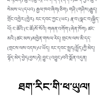
ཐག(ཐན) ཆུའི་(ཆུས)ཁེངས། ནག་(ནགས)ཚལ། བྱང་ཆུབ་
སེམས་པ་(དཔའ) རྒྱལ་ཁབ་ཞིག(ཅིག) གཤི་(གཤིས)རྒྱུད།
གྲོང་འཁྱེར་(ཁྱེར) རང་དབང་ཀྱང་(ཡང) རྣ་བ་(སྣང་བ)སྐྱིད་
པོ། ང་ཚོའི་(ང་ཚོ)སོ་སོའི། གཞན་འགོག་(ཞེན་ཁོག) ཚང་
མའི་(ཚང་མས)མཁྱེན་གསལ་རེད། གྲངས་ལས་མི་དད་
(གྲངས་ལས་འདས)པ་ཡོད། རང་དབང་སྤྲད(སྤྲོད)ཀྱི་མེད།
ལྷོད་མེད་བྱེད(བྱས)ཏེ། བྱུང་(འབྱུང)བའི་སྨོན་འདུན།
ཐག་རིང་གི་ཕ་ཡུལ།