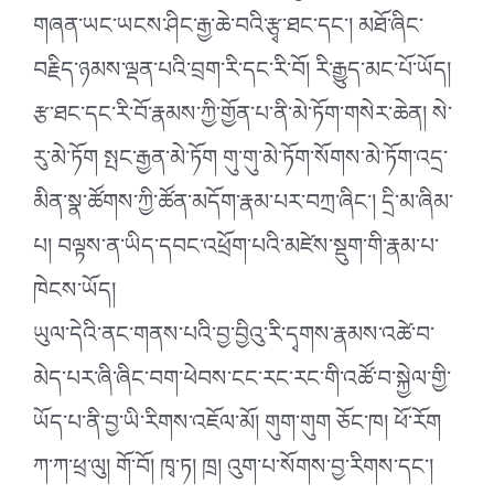
གཞན་ཡང་ཡངས་ཤིང་རྒྱ་ཆེ་བའི་རྩྭ་ཐང་དང༌། མཐོ་ཞིང་
བརྗིད་ཉམས་ལྡན་པའི་བྲག་རི་དང་རི་བོ། རི་རྒྱུད་མང་པོ་ཡོད།
རྩ་ཐང་དང་རི་བོ་རྣམས་ཀྱི་གྱོན་པ་ནི་མེ་ཏོག་གསེར་ཆེན། སེ་
རུ་མེ་ཏོག སྤང་རྒྱན་མེ་ཏོག གུ་གུ་མེ་ཏོག་སོགས་མེ་ཏོག་འདྲ་
མིན་སྣ་ཚོགས་ཀྱི་ཚོན་མདོག་རྣམ་པར་བཀྲ་ཞིང༌། དྲི་མ་ཞིམ་
པ། བལྟས་ན་ཡིད་དབང་འཕྲོག་པའི་མཛེས་སྡུག་གི་རྣམ་པ་
ཁེངས་ཡོད།
ཡུལ་དེའི་ནང་གནས་པའི་བྱ་བྱིའུ་རི་དྭགས་རྣམས་འཚེ་བ་
མེད་པར་ཞི་ཞིང་བག་ཕེབས་ངང་རང་རང་གི་འཚོ་བ་སྐྱེལ་གྱི་
ཡོད་པ་ནི་བྱ་ཡི་རིགས་འཇོལ་མོ། གུག་གུག ཅོང་ཁ། ཕོ་རོག
ཀ་ཀ་ཕྲ་ལུ། གོ་བོ། ཁྭ་ཏ། ཁྲ། འུག་པ་སོགས་བྱ་རིགས་དང༌།