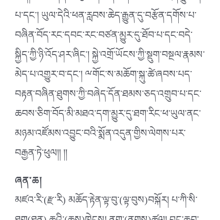
པ་དང༌། ཡུལ་དེའི་ཕན་རླབས་ཆེད་རྒྱུན་དུ་བརྩོན་དགོས་པ་
བཞིན་བོད་རང་དབང་རང་བཙན་མྱུར་དུ་ཐོབ་པ་དང་བདེ་
སྐྱིད་ཀྱི་ཉི་འོད་ཤར་ཞིང༌། སྐྱེ་འགྲོ་ཡོངས་ཀྱི་སྡུག་བསྔལ་རྣམས་
མེད་པ་འགྱུར་བ་དང༌། ྋགོང་ས་མཆོག་སྐུ་ཚེ་ཞབས་པད་
བརྟན་བཞིན་ཐུགས་ཀྱི་བཞེད་དོན་ཐམས་ཅད་འགྲུབ་པ་དང་
ཆབས་ཅིག་བོད་མི་མཐའ་དག་མྱུར་དུ་ཐག་རིང་ཕ་ཡུལ་ནང་
མཉམ་འཛོམས་འབྱུང་བའི་སྨོན་འདུན་གྱིས་ལེགས་པར་
བརྒྱན་ཏེ་ཕུལ།། །།
ཞན་ཆ།
མཛའ་རི་(རྫ་རི) མཆོད་རྟེན་ལྟ་བུ་(ལྟ་བུས)བསྐོར། པ་ཀི་སི་