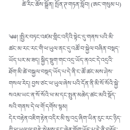
ཚེ་རིང་ཆོས་སྒྲོན། སྤོན་ཊ་གཏན་སློབ། (ཨང་གསུམ་པ)
༄༅། །སྤྱིར་བཏང་འཛམ་གླིང་འདིའི་སྟེང་དུ་གནས་པའི་མི་
ཚང་མ་རང་རང་གི་ཕ་ཡུལ་ནང་དུ་འཚོ་བ་སྐྱེལ་བཞིན་བསྡད་
ཡོད་པར་མ་ཟད། སྐྱིད་སྡུག་གང་འདྲ་ཡོད་ནའང་དེ་འདྲའི་
ཐོག་མི་ཚེ་བསྐྱལ་བསྡད་ཡོད་པ་དེ་ནི་ང་ཚོ་ཚང་མས་ཤེས་
གསལ་རེད། བྱས་ཙང་ཕ་ཡུལ་ཞེས་པའི་དོན་ནི་མི་སོ་སོའི་སྐྱེ་
སའམ་ཡང་ན་སོ་སོའི་ཕ་མ་དང་སྤུན་མཆེད་ཚང་མའི་སྡོད་
སའི་གནས་དེ་ལ་གོ་དགོས་སྙམ།
དེར་བརྟེན་འཇིག་རྟེན་འདིར་མི་སུ་འདྲ་ཞིག་ཡིན་རུང་རང་ཉིད་