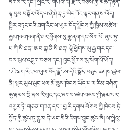
ནགས་རི་དང༌། སྤང་རི། གཡའ་རི། རྫ་རི་བཅས་ཀྱི་མཆོད་རྟེན་
ལྟ་བུས་བསྐོར་ཡོད་པ་ནི་ཤིན་ཏུ་ཡིད་འོང་ལྟར་གནས་ཡོད།
སྤྱིར་བཏང་ངའི་ཐག་རིང་ཕ་ཡུལ་བོད་ལྗོངས་ཀྱི་ཁྱིམ་མཚེས་
རྒྱལ་ཁབ་ཁག་ནི་ཤར་ཕྱོགས་སུ་རྒྱ་ནག་དང་སོག་པོ། ནུབ་ཏུ་
པ་ཀི་སི་ཐན། ཨབ་གྷ་ནི་སི་ཐན། ལྷོ་ཕྱོགས་སུ་རྒྱ་གར་དང་
བལ་ཡུལ་འབྲུག་བཅས་དང༌། བྱང་ཕྱོགས་སུ་སོག་པོ་ཡོད།
ངའི་ཐག་རིང་ཕ་ཡུལ་བོད་ལྗོངས་དེའི་སྣོད་བཅུད་ཆགས་ཚུལ་
ནི། སྔར་ཡུལ་ལུང་ཕལ་མོ་ཆུས་ཁེངས་ཡོད་པ་ལ་རིམ་བཞིན་
ཆུ་རྣམས་བྲི་ནས་རི་ལུང་དང་ནགས་ཚལ་བཅས་ཀྱི་རྣམ་པར་
འགྱུར་ཏེ། གཅན་གཟན་དང༌། བྱ་རི་དྭགས་སོགས་ཀྱི་ཁེངས་ཏེ་
སྣོད་ཀྱི་ཚུལ་དུ་གྱུར། དེ་ཡང་མིའི་རིགས་བྱུང་ཚུལ་ནི། ཕ་སྤྲེའུ་