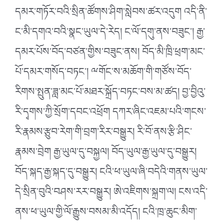
དམར་གཏོར་བའི་སྲིན་ཚོགས་ཤིག་སླེབས་ཚར་འདུག འདི་ནི་
ང་མི་དགའ་བའི་སྣང་ཡུལ་དེ་རེད། ང་ལོ་དགུ་ནས་བཟུང༌། རྒྱ་
དམར་པོས་བོད་བཙན་གྱིས་བཟུང་ནས། བོད་མི་ཁྲི་ཕྲག་མང་
པོ་དམར་གསོད་བཏང༌། ྋགོང་ས་མཆོག་གི་གཙོས་བོད་
རིགས་སྤུན་ཟླ་མང་པོ་མཐར་སྐྲོད་བཏང་བས་མ་ཚད། བྱ་བྱིའུ་
རི་དྭགས་ཀྱི་སྲོག་དབང་འཕྲོག དཀར་ཞིང་འཇམ་པའི་གངས་
རི་རྣམས་རྩུབ་རེག་གི་བྲག་རིར་བསྒྱུར། རི་བོ་ནས་རྩི་ཤིང་
རྣམས་བྲེག རྒྱ་ཡུལ་དུ་བསྐྱལ། བོད་ཡུལ་རྒྱ་ཡུལ་དུ་བསྒྱུར།
བོད་སྐད་རྒྱ་སྐད་དུ་བསྒྱུར། ངའི་ཕ་ཡུལ་ཞི་བདེའི་གནས་ཡུལ་
དེ་སྲིན་བུའི་བཤས་རར་བསྒྱུར། ཨེ་འཇིགས་སྐྲག་ལ། ངས་འདི་
ནས་ཕ་ཡུལ་གྱི་ལོ་རྒྱུས་བསམ་མི་འདོད། ངའི་ཁྲ་ཆུང་མིག་