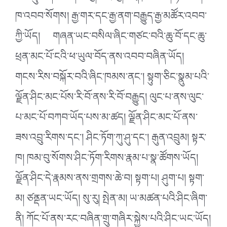
ཁ་འབབ་སོགས། རྒྱ་གར་དང་རྒྱ་ནག་བརྒྱུད་རྒྱ་མཚོར་འབབ་
ཀྱི་ཡོད། གཞན་ཡང་བསིལ་ཞིང་གཙང་བའི་ཆུ་བོ་དང་ཆུ་
ཕྲན་མང་པོ་ངའི་ཕ་ཡུལ་བོད་ནས་འབབ་བཞིན་ཡོད།
གངས་རིས་བསྐོར་བའི་ཞིང་ཁམས་ནང༌། སྟུག་ཅིང་སྣུམ་པའི་
ལྗོན་ཤིང་མང་པོས་རི་བོ་ནས་རི་བོ་བརྒྱུད། ལུང་པ་ནས་ལུང་
པ་མང་པོ་བཀབ་ཡོད་པས་མ་ཚད། ལྗོན་ཤིང་མང་པོ་ནས་
ཟས་འབྲུ་རིགས་དང༌། ཤིང་ཏོག་ཀུ་ཤུ་དང༌། རྒུན་འབྲུམ། སྟར་
ཁ། ཁམ་བུ་སོགས་ཤིང་ཏོག་རིགས་རྣམ་པ་སྣ་ཚོགས་ཡོད།
ལྗོན་ཤིང་དེ་རྣམས་ནས་གྲགས་ཆེ་བ། སྟག་པ། ཤུག་པ། སྟག་
མ། ཙནྡན་ཡང་ཡོད། སུ་རུ། སྤེན་མ། ཡ་མཚན་པའི་ཤིང་ཞིག་
ནི། ཀོང་པོ་ནས་རང་བཞིན་གྲུ་གཞིར་སྐྱེས་པའི་ཤིང་ཡང་ཡོད།