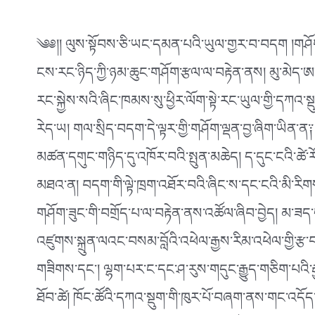
༄༅།། ལུས་སྟོབས་ཅི་ཡང་དམན་པའི་ཡུལ་གྱར་བ་བདག །གཤོག་སྒྲ
ངས་རང་ཉིད་ཀྱི་ཉམ་ཆུང་གཤོག་རྩལ་ལ་བརྟེན་ནས། མུ་མེད་ཨ་ས
རང་སྐྱེས་སའི་ཞིང་ཁམས་སུ་ཕྱིར་ལོག་སྟེ་རང་ཡུལ་གྱི་དཀའ་སྡ
རེད་ཡ། གལ་སྲིད་བདག་དེ་ལྟར་གྱི་གཤོག་ལྡན་བྱ་ཞིག་ཡིན
མཚན་དགུང་གཉིད་དུ་འཁོར་བའི་སྤུན་མཆེད། ད་དུང་ངའི་ཚེ་ར
མཐའ་ན། བདག་གི་ལྟེ་ཁྲག་འཐོར་བའི་ཞིང་ས་དང་ངའི་མི་རིགས་
གཤོག་ཟུང་གི་བགྲོད་པ་ལ་བརྟེན་ནས་འཚོལ་ཞིབ་བྱེད། མ་ཟད་དག
འཛུགས་སྐྲུན་ལའང་བསམ་བློའི་འཕེལ་རྒྱས་རིམ་འཕེལ་གྱི་རྩ
གཟིགས་དང༌། ལྷག་པར་ང་དང་ཤ་རུས་གདུང་རྒྱུད་གཅིག་པའི་རྒྱ
ཐོབ་ཚེ། ཁོང་ཚོའི་དཀའ་སྡུག་གི་ཁུར་པོ་བཞག་ནས་གང་འདོད་ཀ