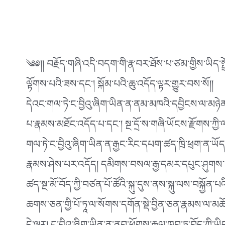
༄༅།། བརྗོད་གཞི་འདི་བདག་གི་རྣ་བར་ཐོས་པ་ཙམ་གྱིས་ཡིད་སྤྲ
ལྟོགས་པའི་ཟས་དང༌། སྐོམ་པའི་ཆུ་འདོད་ལྟར་གྱུར་བས་སོ།།
དེའང་གལ་ཏེ་ང་བྱིའུ་ཞིག་ཡིན་ན་ནམ་མཁའི་དབྱིངས་ལ་མཉེན་པའི
པ་རྣམས་མཐོང་འདོད་པ་དང༌། སྔ་དྲོ་ས་གཞི་ཡོངས་རྫོགས་ཀྱི
གལ་ཏེ་ང་བྱིའུ་ཞིག་ཡིན་ན་རྒྱང་རིང་དཔག་ཚད་ཁྲི་ཕྲག་ན་
རྣམས་ཤེས་པར་འདོད། དམིགས་བསལ་རྒྱ་དམར་དཔུང་ཤུགས་ཆེ་བ་
ཚད་སྔ་མོ་བོད་ཀྱི་བཙན་པོ་ཚོའི་སྐུ་དུས་ནས་སྐུ་ལས་བསྐྱོན་
ཆགས་ཅན་གྱི་པོ་ཏཱ་ལ་སོགས་དགོན་སྡེ་བྱིན་ཅན་རྣམས་ལ་མ