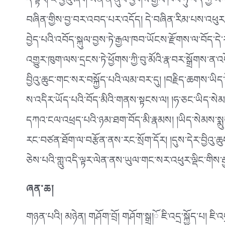
དེ་ལྟར། ང་བྱིའུ་ཞིག་ཡིན་ན་ནུབ་ཕྱོགས་རྒྱལ་ཁབ་ཏུ་བོད་ཀྱ
བཞིན་གྱིས་བྱ་བར་འབད་པར་འདོད། དེ་བཞིན་རིམ་པས་འཕུར་ན
བྱེད་པའི་འབོད་སྐུལ་བྱས་ཏེ་རྒྱལ་ཁབ་ཡོངས་རྫོགས་ལ་བོད་
འགྱུར་ཁུག་ལས་དྲངས་ཏེ་ཕྱོགས་ཀྱི་བུ་མོའི་རྣ་བར་སྒྲོགས་ན་འདོད
བྱིའུ་ཆུང་གང་སར་བསྐྱོད་པའི་ལམ་བར་དུ། །བརྗིད་ཆགས་ཡིད་
ས་འདིར་ཡོད་པའི་བོད་མིའི་གནས་སྟངས་ལ། །ཧ་ཅང་ཡིད་སེམས་ས
དཀའ་ངལ་འཕྲད་པའི་ཉམ་ཐག་བོད་མི་རྣམས། །ཡིད་སེམས་སྨུ
རང་བཙན་ཐོག་ལ་བརྩོན་ནས་རང་སྲོག་དོར། །དུས་དེར་བྱིའུ་ཆུང་ང
ཅེས་པའི་གླུ་འདི་ལྟར་ལེན་ནས་ཡུལ་གང་སར་འཕུར་ལྡིང་གིས་རྒྱ་
ཞན་ཆ།
གཉན་པའི། མཉེན། གཤོག་བྲོ། གཤོག་སྒྲ།ོ ཇི་འདྲ་སྐྱོད་པ། ཇ