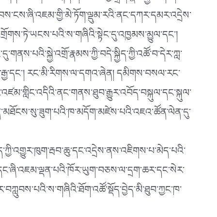
ྐབས་ངས་ཞི་འཇམ་གྱི་མེ་ཏོག་ལྡུམ་རའི་ནང་དཀར་དམར་འདྲེས་
འགྲོགས་ཏེ་ཡངས་པའི་ས་གཞིའི་སྟེང་དུ་འཁྱམས་མྱུལ་དང༌།
གནས་པའི་སྐྱེ་འགྲོ་རྣམས་ཀྱི་བདེ་སྐྱིད་ཀྱི་འཚོ་བ་དེར་ཀླ་
ི་ལ་རྒྱ་དང༌། རང་མི་རིགས་ལ་དགའ་ཞེན། དམིགས་བསལ་རང་
་འཛམ་གླིང་འདིའི་ནང་གནས་ཐུབ་རྒྱུར་འབོད་བསྐུལ་དང་སྐུལ་
ན་མཐོངས་སུ་ཟུག་པའི་ཁ་མདོག་མཛེས་པའི་འཇའ་ཚོན་ལེན་དུ་
་ཀྱི་འགྱུར་ཁུག་རྦབ་ཆུ་དང་འདྲེས་ནས་འཇིགས་པ་མེད་པའི་
ང་དང་ཞི་འཇམ་ལྡན་པའི་ཁོར་ཡུག་བཅས་ལ་དྲག་ཆར་དང་སེར་
བཀླུབས་པའི་ས་གཞིའི་ཐོག་འཚོ་སྡོད་བྱེད་མི་ཐུབ་ཀྱང་ཁ་