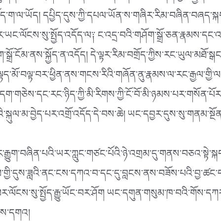
དོད་ག་ལ་ཡོད། དཔྱིད་དུས་ཀྱི་དཔལ་ཡོན་ས་གཞིར་རིམ་བཞིན་བཞད་ས
བར་ཡང་ལོངས་སུ་སྤྱོད་འདོད་ལ༑ ང་འདྲ་བའི་གཤོག་སྒྲོ་ཅན་རྣམས་དང་
ྲོ་ངོམ་ནས་སྐྱོད་ན་འདོད། དེ་ལྟར་རིམ་བགྲོད་ཀྱིས་རང་ཡུལ་མཐོ་སྒང་དུ་
་ལྟད་མོ་བལྟ་བར་ཕྱིན་ནས་གངས་རིའི་གཞོན་ནུ་རྣམས་ལ་རང་རྒྱལ་གྱ
དག་གཅེས་དང་རང་ཉིད་ཀྱི་མི་རིགས་ཀྱི་ངོ་བོ་མི་ཉམས་པར་གསོན་པོར
སྐུལ་མ་བྱེད་པར་འགྲོ་འདོད་དེ་བས་ཆེ། ཡང་དབྱར་དུས་སུ་གནམ་སྔོ
རྒྱུག་བཞིན་པའི་ཡར་ཀླུང་གཙང་པོའི་ཉེ་འགྲམ་དུ་གནས་བཅའ་སྟེ་སྐད
གསུམ་གྱི་དུས་ཟླའི་ནང་ངས་དཀའ་བ་དང་དུ་བླངས་ནས་བཟོས་པའི་བྱ་ཚ
ར་ལོངས་སུ་སྤྱོད་རྒྱུ་ཡོང་བར་ཤོག ཡང་དགུན་གསུམ་ཁ་བའི་གོས་དཀར་
་བས་དགའ།