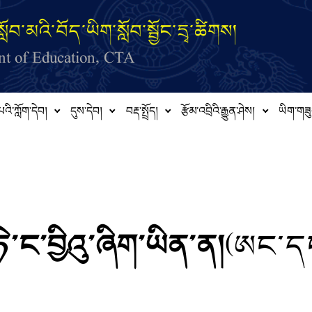
ློབ་མའི་བོད་ཡིག་སློབ་སྦྱོང་དྲྭ་ཚིགས།
t of Education, CTA
པའི་ཀློག་དེབ།
དུས་དེབ།
བརྡ་སྤྲོད།
རྩོམ་འབྲིའི་རྒྱུན་ཤེས།
ཡིག་གཟུ
་ང་བྱིའུ་ཞིག་ཡིན་ན།
(ཨང་དང