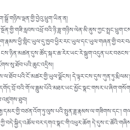
ོ་གཉིས་ལྡན་གྱི་བྱེའུ་ཕྲུག་ཡིན་ན།
ྔོན་གྱི་གཟི་རླབས་འཕྲོ་བའི་ཉི་ཟླ་གཉིས་ལེན་མི་ནུས་ཀྱང་སྤྲང་ཕྲུ
ུག་རྣམས་ཕྱི་གླིང་ཡུལ་དུ་ཁྱབ་ཕྱིར་རང་ཡུལ་དང་ཡུལ་གཞན་གྱི་བར་བརྡ་
་ན༑ ངས་ཉིན་མཚན་དུས་ཚོད་སྐར་ཆ་རེར་ཡང་རེ་སྒུག་འདུན་པར་བཅངས
ོགས་སུ་ཐོབ་པའི་ཆུང་འདྲིས།
ལ་ཐོབ་པའི་ངོ་མཚར་གྱི་ཡུལ་ལྗོངས། དེ་ལྟར་ངས་དུས་ཀུན་ཏུ་རྨི་ལ
ོད་བྲོ་བའི་གོ་ལ་ཟླུམ་པོའི་མཐར་ཡང་མྱོང་སྣང་གསར་པ་ཞིག་གསོག་པར་
་བ་འཛུགས་ཐུབ།
་དམར་གྱི་བཙན་འོག་ཏུ་ལུས་པའི་སྤུན་ཟླ་རྣམས་ལ་གཟིགས་དང༌། གལ་སྲ
ྱི་བདེ་སྐྱིད་འཚོལ་བར་དགའ་སྣང་གི་འཕུར་ཆོག དེ་དུས་ང་ཚོའི་གཞིས་