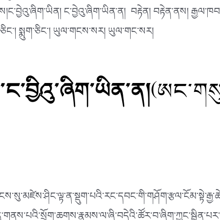
ཆགས།ང་བྱེའུ་ཞིག་ཡིན། ང་བྱེའུ་ཞིག་ཡིན་ན། བརྟེན། བརྟེན་ནས། རྒྱལ་
ིང༌། སྨུག་ཅིང༌། ཡུལ་གངས་སར། ཡུལ་གང་སར།
ང་བྱིའུ་ཞིག་ཡིན་ན།
(ཨང་གས
སུ་མཛེས་ཤིང་ལྟ་ན་སྡུག་པའི་རང་དབང་གི་གཤོག་རྩལ་ངོམ་སྟེ་རྒྱ་ཆེ
གནས་པའི་སྲོག་ཆགས་རྣམས་ལ་ཞི་བདེའི་ཚོར་བ་ཞིག་ཀྱང་སྦྱིན་པར་འད