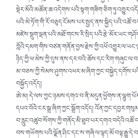
སྡེར་མོའི་མཚོན་ཆ་འདེགས་པའི་སྟག་གཟིག་ཅིག་ཏུ་འགྱུར་འ
པའི་མེ་ཏོག་གི་རོ་བཅུད་ངོམས་པར་སྤྱད་ནས་སྐྱིད་པའི་འཚོ་
མཛེས་སྡུག་ལྡན་པའི་མཐོ་གངས་རི་སྲིད་པའི་རྩེ་མོར་ཡང་གཤོག་སྒ
ཀློའི་དམག་གིས་བཙན་གནོན་བྱས་རྗེས་ཀྱི་འཕོ་འགྱུར་ལ་ཡང
ཉིད་ཀྱི་ཕ་མེས་ཀྱི་དུས་ནས་དར་བའི་ཆོས་དང་རིག་གཞུང་ལ་བ
མ་བཅས་ཀྱི་སེམས་ཤུགས་འཕར་མ་ཞིག་ཀྱང་བསྐྱེད་དགོས་པའི་
བསྐྱོད་འདོད།
ཨེ་མ། དེ་ལས་ཀྱང་ཉམས་དགའ་བ་ནི་མདུན་ཕྱོགས་ན་ལྷུག་པོར་
དཔའ་བོའི་ངར་སྒྲ་ཞིག་ཀྱང་སྒྲོག་འདོད། འོན་ཀྱང་དབྱར་
བ་རླུང་འཚུབ་སོགས་ཀྱི་གནོད་མི་ཐུབ་པར་དགའ་བདེའི་འཚོ་བ
བས་གཡོགས་པའི་ལྗོན་ཤིང་དང་ས་གཞི་ལ་ལྟད་མོ་བལྟ་རྒྱུ་དེ