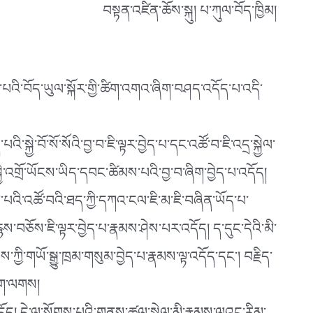
བསྟན་འཛིན་ཆོས་སྐུ། པ་ཀུལ་བོད་ཁྱིམ།
ོད་པའི་བོད་ཡུལ་སྐོར་གྱི་ཚིག་འགའ་ཞིག་བཤད་འདོད་པ་འདི་
ྱེ་བོ་སོ་སོའི་བྱ་བ་ཇི་ལྟར་བྱེད་པ་དང་འཚོ་བ་ཇི་འདྲ་སྐྱེལ་
ེ་འགྲོ་ཡོངས་ཡིད་དབང་ཚིམས་པའི་བྱ་བ་ཞིག་བྱེད་པ་འདོད།
་པའི་འཚོ་བའི་ཐད་ཀྱི་དཀའ་ངལ་ཇི་མ་ཇི་བཞིན་ཡོད་པ་
་བཅོས་ཇི་ལྟར་བྱེད་པ་རྣམས་ཤེས་པར་འདོད། ད་དུང་དེའི་མི་
་ཀྱི་གཡོ་སྒྱུ་ཁྲམ་གསུམ་བྱེད་པ་རྣམས་ལྟ་འདོད་དང༌། བརྗིད་
ཅིག་ལགས།