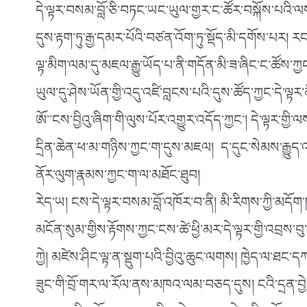
དེ་ལྟར་བསམ་བློ་ཅི་བཏང་ཡང་ཡུལ་གྱར་ང་ཚོར་བསྐོས་པའི་ལས་
དུས་རྟག་ཏུ་རྒྱ་དམར་པོའི་བཙན་འོག་ཏུ་སྡོད་མི་དགོས་པར། རང
ལྟ་མིག་ལམ་དུ་མཇལ་རྒྱུ་ཡོད་པ་ནི་གདོན་མི་ཟ་ཞིང་ང་ཚོས་ཀྱ
ཡུལ་དུ་ཤེས་ཡོན་གྱི་འདུ་འཛི་བླངས་པའི་དུས་ཚོད་ཀྱང་དེ་
ཨོ་་ངས་བྱིའུ་ཞིག་གི་ལུས་པོར་འགྱུར་འདོད་ཀྱང༌། དེ་ལྟར་གྱ
དྲིན་ཆེན་ཕ་མ་གཉིས་ཀྱང་ག་དུས་མཇལ། ད་དུང་སེམས་རྒྱུད་འཕ
ནོར་ལུག་རྣམས་ཀྱང་ག་ལ་མཐོང་ཐུབ།
རེད་ཡ། ངས་དེ་ལྟར་བསམ་བློ་འཁོར་བ་ནི། མི་རིགས་ཀྱི་མདོག
མངོན་སུམ་གྱིས་རྟོགས་ཀྱང་ངས་ཚེ་ཕྱི་མར་དེ་ལྟར་གྱི་འབྲས
ཀྱེ། མཛེས་ཤིང་ལྟ་ན་སྡུག་པའི་བྱིའུ་ཆུང་ལགས། ཁྱེད་ལ་ཐང་ད
ཟུང་གི་བྲོ་གར་ལ་རོལ་ནས་མཁའ་ལམ་བཅད་དུས། ངའི་དྲན་བྱེད་ད