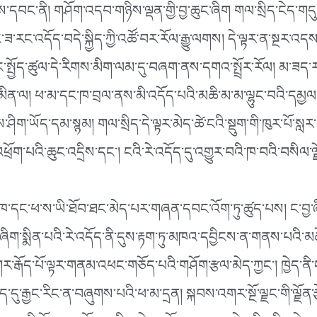
དབང་ནི། གཤོག་འདབ་གཉིས་ལྡན་གྱི་བྱ་ཆུང་ཞིག གལ་སྲིད་ངེད་གདུང་དྲ
་ཟ་རང་འདོད་བདེ་སྐྱིད་ཀྱི་འཚོ་བར་རོལ་རྒྱུ་ལགས། དེ་ལྟར་ན་སྔར་འདས
ང་སྤྱོད་ཚུལ་དེ་རིགས་མིག་ལམ་དུ་བཞག་ནས་དགའ་སྤྲོར་རོལ། མ་ཟད་རང་
ལྟར་མིན་ལ། ཕ་མ་དང་ཁ་བྲལ་ནས་མི་འདོད་པའི་མཆི་མ་མ་ལྷུང་བའི་དམྱ
ི་ལས་ཤིག་ཡོད་དམ་སྙམ། གལ་སྲིད་དེ་ལྟར་མེད་ཚེ་ངའི་སྡུག་གི་ཁུར་པོ་ས
ྲོག་པའི་ཆུང་འདྲིས་དང༌། ངའི་རེ་འདོད་དུ་འགྱུར་བའི་ཁ་བའི་བསིལ་
་ཁ་དང་ཕ་ས་ཡི་ཐོབ་ཐང་མེད་པར་གཞན་དབང་འོག་ཏུ་ཚུད་པས། ང་བྱ་ཞིག་
་བུ་ཞིག་སྨིན་པའི་རེ་འདོད་ནི་དུས་རྟག་ཏུ་མཁའ་དབྱིངས་ན་གནས་པའི
ཀར་རྒོད་པོ་ལྟར་གནམ་འཕང་གཅོད་པའི་གཤོག་རྩལ་མེད་ཀྱང༌། ཁྱེད་ནི་ངས་ར
ུ་རྒྱང་རིང་ན་བཞུགས་པའི་ཕ་མ་དྲན། སྐབས་འགར་སྔོ་ལྗང་གི་ལྗོན་རྩེ