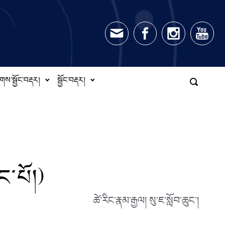
གས་སྦྱོང་བརྡར།
སྦྱོང་བརྡར།
་པོ།)
ཚེ་རིང་རྣམ་རྒྱལ། སུ་ཇ་སློབ་ཆུང༌།