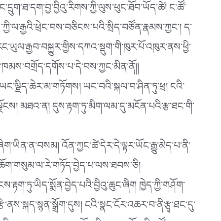
ུག་ཐ་དག་བྱ་བྱིའུ་རིགས་ཀྱི་ལུས་ཕུང་ཐོབ་ཡོད་ཚེ། ང་ཚོ་
་ཀྱི་ལ་རྒྱའི་ཕྲེང་བས་བཅིངས་པའི་སྲིད་བཙོན་རྣམས་ཀྱང༌། ད་
ཡུལ་རྒྱབ་བསྐྱུར་གྱིས་དཀའ་སྡུག་གི་ཁུར་པོ་འཁུར་ནས་ཕྱི་
ལ་ཁམས་བགྲོད་དགོས་པ་དེ་བས་ཀྱང་མིན་ནོ།།
ླར་ཡང་ལྗིད་ཆེར་མ་གཏོགས། ཡང་བའི་སྐལ་བ་ཤིན་ཏུ་ཕྲ། ངའི་
ལྗོངས། མཐའ་ན། དུས་རྟག་ཏུ་མིག་ལམ་དུ་མངོན་པའི་རྩ་ཐང་གི་
ཡིན་ན་བསམ། འོན་ཀྱང་ཚེ་དེར་དེ་ལྟར་ཡོང་རྒྱུ་མེད་པ་ནི་
་མཆོག་གསུམ་ལ་རེ་གཏོད་བྱེད་པ་ལས་ཐབས་ཅི།
ྟག་ཏུ་ཡིད་སྨོན་བྱེད་པའི་བྱིའུ་ཆུང་ཞིག ཁྱེད་ཀྱི་གཤོག་
་ནས་སྐད་སྙན་སྒྲོག་དུས། ངའི་སྣང་ངོར་འཆར་བ་ནི་རྩྭ་ཐང་དུ་