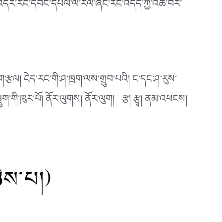
རྟེན་འདིར་རང་དབང་དཔལ་ལ་རོལ་ཞིང་རང་འདོད་ཀྱི་འཚོ་བར་
ག་རྩལ། ངེད་རང་གི་ཤ་ཁྲག་ལས་གྲུབ་པའི། ང་དང་ཤ་རུས་
ག་གི་ཁུར་པོ། ནོར་ལུགས། ནོར་ལུག། རྩ། རྩྭ། ནམ་འཕངས།
ིས་པ།)