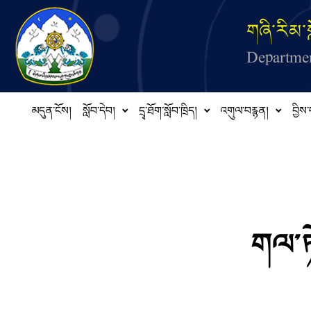
Skip to main content
གཞི་རིམ་ས
Departmen
མདུན་ངོས།
སློབ་དེབ།
དྲྭ་ཐོག་སློབ་ཁྲིད།
འགུལ་བརྙན།
བྱིས་
གལ་ཏེ