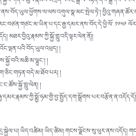
ི་ཡིད་སྐྱོའི་གནས་ཚུལ་རྣམས་མགྲིན་པའི་རྔ་སྒྲ་ལ་བརྟེན་ནས་སྒྲོགས་
ས་བོད་ཡུལ་ཕྱོགས་ལ་ལས་འགུལ་སྣ་མང་སྤེལ་ཏེ༌། བྱིའུ་གཞན་ཚོར་
དེ་རང་བཙན་གཙང་མ་ཡིན་པ་དང་རྒྱ་དམར་ནས་བོད་དེ་ཕྱི་ལོ་ ༡༩༥༩ ལོར
། མཐར་བྱིའུ་རྣམས་ཀྱི་སྐྱོ་གླུ་འདི་ལྟར་ལེན་ནོ།།
འོང་ལྡན་པའི་བོད་ཡུལ་འཕྲད། །
ྐྱོ་བའི་མཆི་མ་ལྷུང༌། །
ག་ཅིང་གཏན་བདེ་མ་ཐོབ་པར། །
་ཚོས་སྐྱོ་གླུ་ལེན། །
དམར་རྣམས་ཀྱི་སྨྱོ་ཧམ་གྱི་བྱ་སྤྱོད་དག་སྒྲོགས་པར་བརྩོན་ན་འདོད་དོ།
ི་འདྲ་སྐྱེལ་པ། ཡིད་འཚིམ། ཡིད་ཚིམ། གངས་ལྗོངས་སུ་ཕུར་ནས་འདོད། 