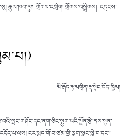
ཁབ་སུ། རྒྱལ་ཁབ་ཏུ༑ གྲོགས་འགྲིག། གྲོགས་བསྒྲིགས། འདྲངས་
ུམ་པ།)
མི་རྒོད་རྟ་མགྲིན།རྡ་སྟེང་བོད་ཁྱིམ།
་བའི་སྤང་གཤོང་དང་ནག་ཅིང་སྟུག་པའི་ལྗོན་རྩེ་ནས་སྙན་
ོད་པ་ལས། ངར་སྐད་གོ་བ་ཙམ་གྱི་སྐྲག་སྣང་སྐྱེ་བ་དང༌།