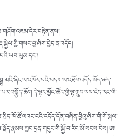
ག་ངས་གཤོག་འཇམ་དེར་བརྟེན་ནས།
སྐྱེལ་གྱི་གསང་བྱ་ཞིག་བྱེད་ན་འདོད།
་པའི་ཡབ་ཡུམ་དང༌།
མ་སྒྱུ་མའི་ཞིང་ལ་འཁོར་བའི་བདག་ལ་འཐོབ་འདོད་ཡོད་ཚད་
བསྐྱོད་ཆོག དེ་ལྟར་མྱོང་ཚོར་གྱི་ལྟ་གྲུབ་ལས་ངེད་རང་གི་
ིད་ཁོ་ཚོ་ལའང་ངའི་འདོད་དོན་བཞིན་བྱིའུ་ཞིག་གི་གོ་སྐལ་
སྡོད་རྣམས་ཀྱང་དྲན་གདུང་གི་སྐྱོ་བ་རིང་མོ་སངས་ངེས། ཨ།