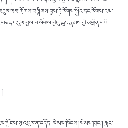
པར་འདོད། དེ་ལ་སོགས་པའི་གནས་ཚུལ་སྤེལ་མི་རྣམས་ལའང་རིམ་
མཐུན་ལམ་གྲོགས་བསྒྲིགས་བྱས་ཏེ་རོགས་སྐྱོར་དང་རོགས་རམ་
་བཙན་འཛུལ་བྱས་པ་སོགས་བྱིའུ་ཆུང་རྣམས་ཀྱི་མགྲིན་པའི་
 །
གངས་ལྗོངས་སུ་འཕུར་ན་འདོད། སེམས་ཁོངས། སེམས་ཁུང༌། རྐྱང་