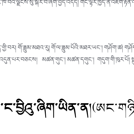
ུང་ཁ་བའི་ལྗོངས་སུ་སྐོར་བ་ཞིག་བྱེད་འདོད། གང་ལྟར་ཁྱེད་ནི་འཇིག་
ྱི་བར། གོ་ཟླུམ་མཐའ་རུ། གོ་ལ་ཟླུམ་པོའི་མཐར་ཡང༌། གཤོག་ཚ། གཤོ
ས། འདུན་པར་བཅངས། མཚན་གུང༌། མཚན་དགུང༌། གདུག་གི་ཁུར་པོ། སྡུ
་ང་བྱིའུ་ཞིག་ཡིན་ན
།(ཨང་གཉ