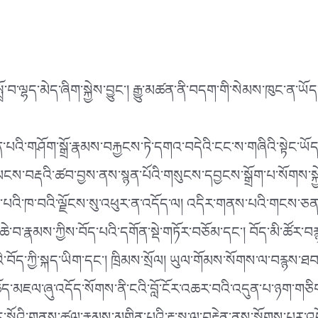
ོ་བ་ལྷད་མེད་ཞིག་སྐྱེས་བྱུང༌། རྒྱུ་མཚན་ནི་བདག་གི་སེམས་ཁུང་ན་ཡ
་གཤོག་སྒྲོ་རྣམས་བརྐྱངས་ཏེ་དགའ་བདེའི་ངང་ས་གཞིའི་སྟེང་ཡོད་པའི་སྐ
་ལངས་བརྡའི་ཚབ་བྱས་ནས་སྙན་པོའི་གསུངས་དབྱངས་སྒྲོག་པ་སོགས་སྐྱ
ཡོད་པའི་ཁ་བའི་ལྗོངས་སུ་འཕུར་ན་འདོད་ལ། འདིར་གནས་པའི་གངས་ཅན
རྣམས་ཀྱིས་བོད་པའི་དགོན་སྡེ་གཏོར་བཅོམ་དང༌། བོད་མི་ཚོར་བརྙས
པའི་བོད་ཀྱི་སྐད་ཡིག་དང༌། ཁྲིམས་སྲོལ། ཡུལ་གོམས་སོགས་ལ་བརྙས་ཐབས
ཆོད་མཇལ་ཞུ་འདོད་སོགས་ནི་ངའི་བློ་ངོར་འཆར་བའི་འདུན་པ་ཉག་ག