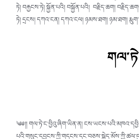
ཏེ། བརྐྱངས་ཏེ། སྐྱོན་པའི། བསྐྱོན་པའི། བརྗིད་ཆག། བརྗིད་
ཏེ། དྲངས། དཀའ་ངན། དཀའ་ངལ། ཉམས་ཐག། ཉམ་ཐག། རྨུག་ཅ
གལ་ཏེ་
༄༅།། གལ་ཏེ་ང་བྱིའུ་ཞིག་ཡིན་ན། ངས་ཡངས་པའི་མཁའ་དབྱིངས་
པའི་གསུང་དབྱངས་ཀྱི་གདངས་དང་བཅས་སྐྱེད་མོས་ཀྱི་ཚལ་དུ་