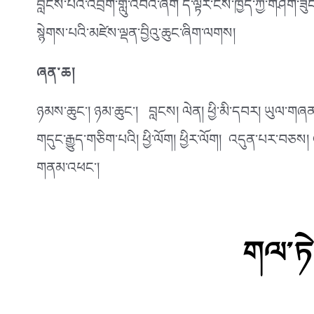
བླངས་པའི་འབྲོག་གླུ་འབའ་ཞིག དེ་ལྟར་ངས་ཁྱེད་ཀྱི་གཤོག་ཟ
སྙེགས་པའི་མཛེས་ལྡན་བྱིའུ་ཆུང་ཞིག་ལགས།
ཞན་ཆ།
ཉམས་ཆུང༌། ཉམ་ཆུང༌། བླངས། ལེན། ཕྱི་མི་དབར། ཡུལ་གཞན་ག
གདུང་རྒྱུད་གཅིག་པའི། ཕྱི་ལོག། ཕྱིར་ལོག། འདུན་པར་བཅ
གནམ་འཕང༌།
གལ་ཏེ