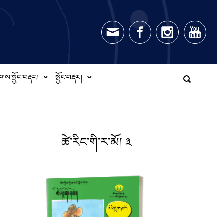
གས་སྦྱོང་བརྡར།
སྦྱོང་བརྡར།
ཚེ་རིང་གི་ར་མོ། ༣