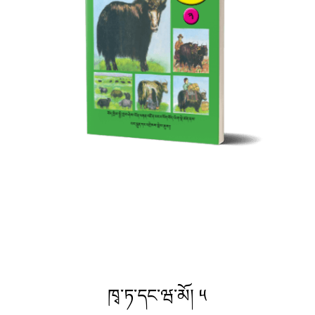
ཁྭ་ཏ་དང་ཝ་མོ། ༥