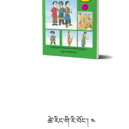
ཚེ་རིང་གི་རི་བོང་། ༤