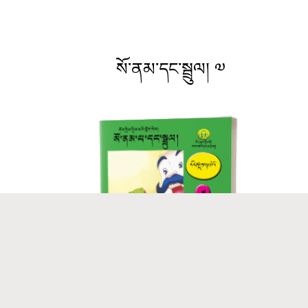
སོ་ནམ་དང་སྦྲུལ། ༧