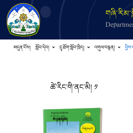
Skip to main content
གཞི་རིམ་ས
Departmen
མདུན་ངོས།
སློབ་དེབ།
དྲྭ་ཐོག་སློབ་ཁྲིད།
འགུལ་བརྙན།
བྱིས་
ཚེ་རིང་གི་ནང་མི། ༡