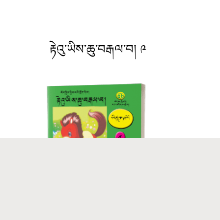
རྟེའུ་ཡིས་ཆུ་བརྒལ་བ། ༩