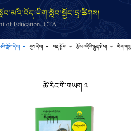
ློབ་མའི་བོད་ཡིག་སློབ་སྦྱོང་དྲྭ་ཚིགས།
t of Education, CTA
པའི་ཀློག་དེབ།
དུས་དེབ།
བརྡ་སྤྲོད།
རྩོམ་འབྲིའི་རྒྱུན་ཤེས།
ཡིག་གཟུ
ཚེ་རིང་གི་གཡག ༢