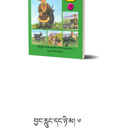
བྱང་རླུང་དང་ཉི་མ། ༦