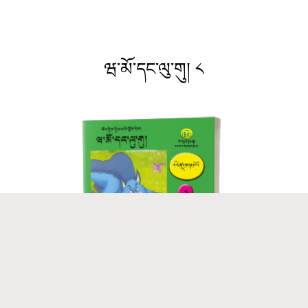
ཝ་མོ་དང་ལུ་གུ། ༨