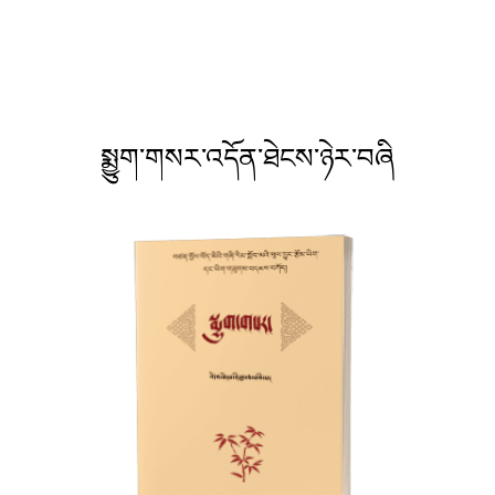
སྨྱུག་གསར་འདོན་ཐེངས་ཉེར་བཞི