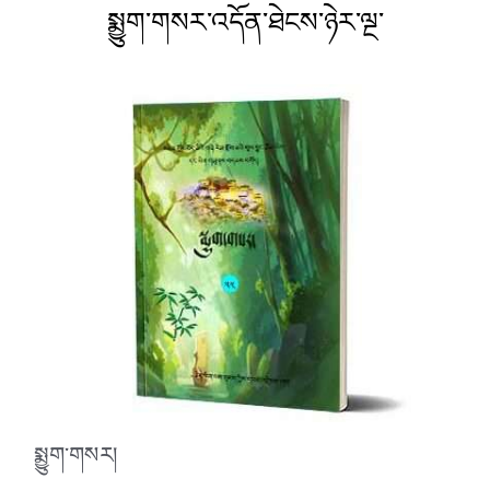
སྨྱུག་གསར་འདོན་ཐེངས་ཉེར་ལྔ་
སྨྱུག་གསར།