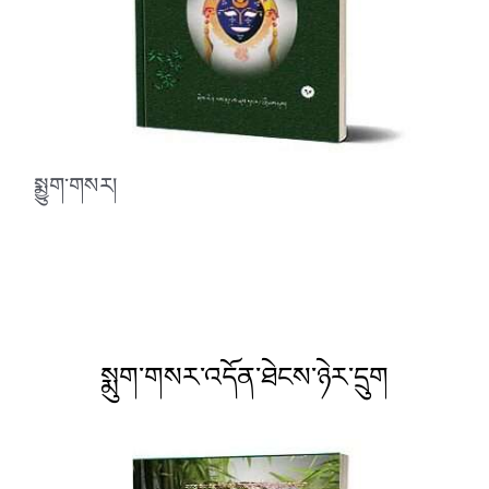
སྨྱུག་གསར།
སྨུག་གསར་འདོན་ཐེངས་ཉེར་དྲུག