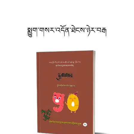
སྨྱུག་གསར་འདོན་ཐེངས་ཉེར་བརྒ