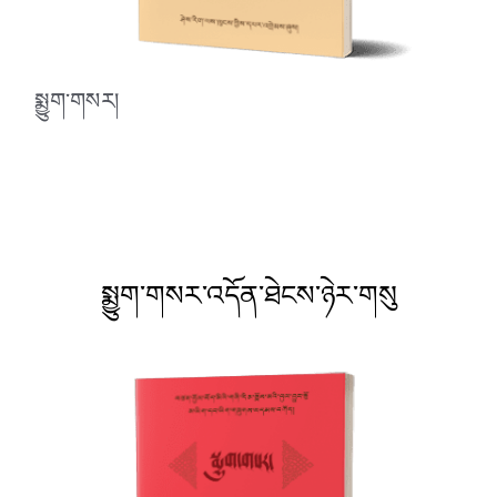
སྨྱུག་གསར།
སྨྱུག་གསར་འདོན་ཐེངས་ཉེར་གསུ