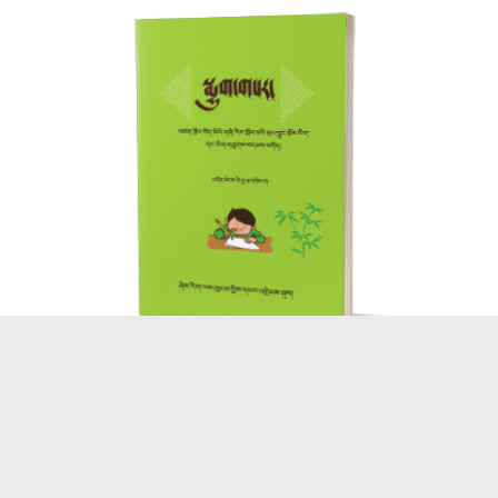
སྨྱུག་གསར།