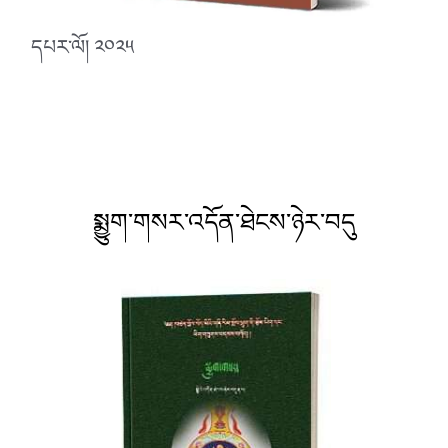
དཔར་ལོ། ༢༠༢༥
སྨྱུག་གསར་འདོན་ཐེངས་ཉེར་བདུ