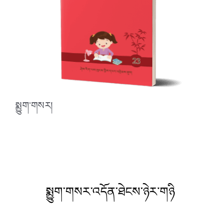
སྨྱུག་གསར།
སྨྱུག་གསར་འདོན་ཐེངས་ཉེར་གཉི