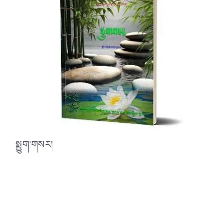
སྨྱུག་གསར།