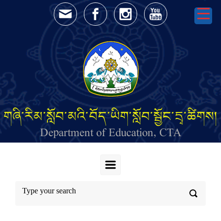
Skip to main content
གཞི་རིམ་སློབ་མའི་བོད་ཡིག་སློབ་སྦྱོང་དྲྭ་ཚིགས།
Department of Education, CTA