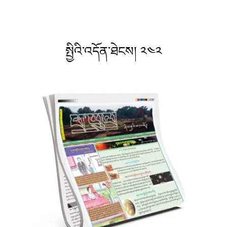
སྤྱིའི་འདོན་ཐེངས། ༢༤༢