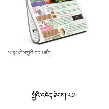
ཕ་ཡུལ་ཤེས་བྱའི་བང་མཛོད།
སྤྱིའི་འདོན་ཐེངས། ༢༣༦