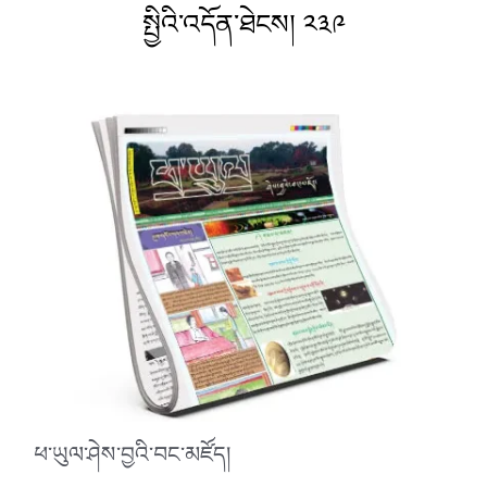
སྤྱིའི་འདོན་ཐེངས། ༢༣༩
ཕ་ཡུལ་ཤེས་བྱའི་བང་མཛོད།