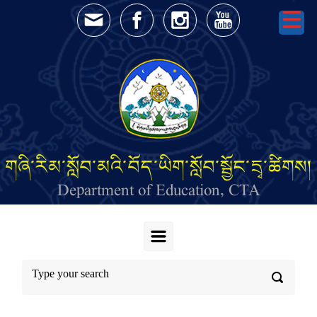
Skip to main content
གཞི་རིམ་སློབ་མའི་བོད་ཡིག་སློབ་སྦྱོང་དྲྭ་ཚིགས།
Department of Education, CTA