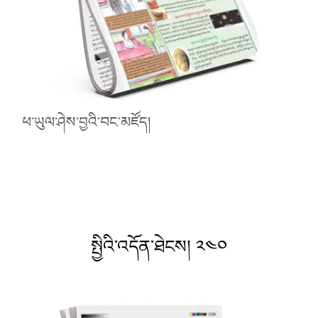
ཕ་ཡུལ་ཤེས་བྱའི་བང་མཛོད།
སྤྱིའི་འདོན་ཐེངས། ༢༤༠