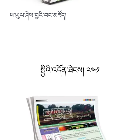
ཕ་ཡུལ་ཤེས་བྱའི་བང་མཛོད།
སྤྱིའི་འདོན་ཐེངས། ༢༤༡