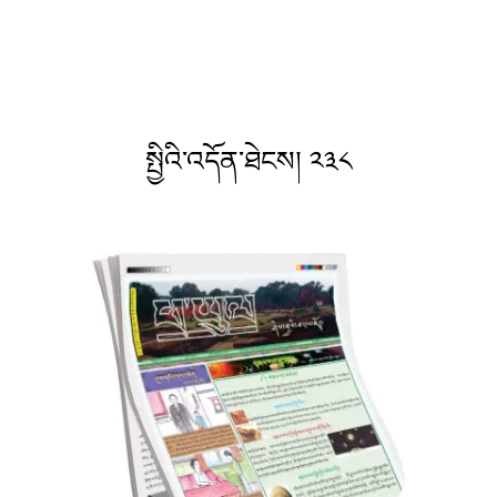
སྤྱིའི་འདོན་ཐེངས། ༢༣༨