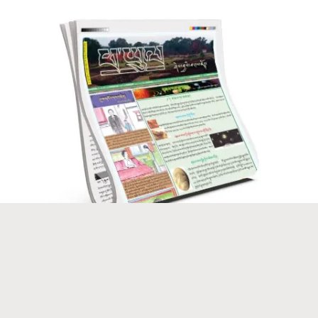
ཕ་ཡུལ་ཤེས་བྱའི་བང་མཛོད།