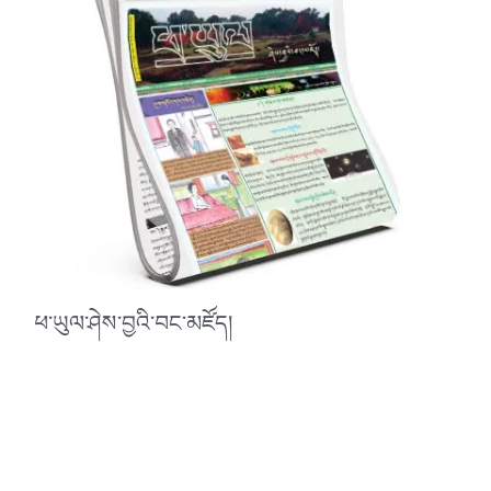
ཕ་ཡུལ་ཤེས་བྱའི་བང་མཛོད།