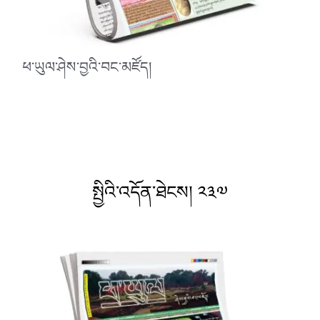
ཕ་ཡུལ་ཤེས་བྱའི་བང་མཛོད།
སྤྱིའི་འདོན་ཐེངས། ༢༣༧