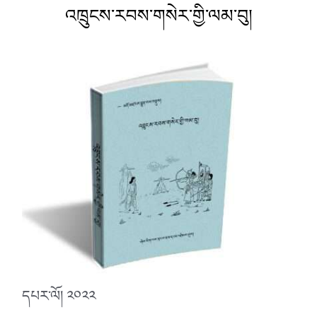
འཁྲུངས་རབས་གསེར་གྱི་ལམ་བུ།
དཔར་ལོ། ༢༠༢༢