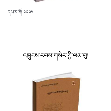
དཔར་ལོ། ༢༠༢༥
འཁྲུངས་རབས་གསེར་གྱི་ལམ་བུ།