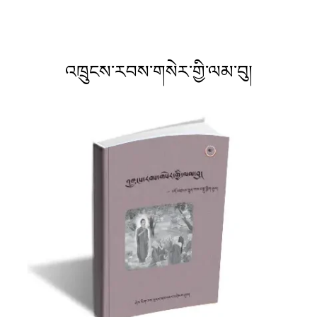
འཁྲུངས་རབས་གསེར་གྱི་ལམ་བུ།