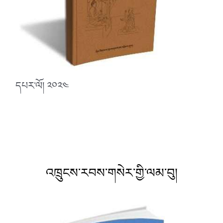
དཔར་ལོ། ༢༠༢༤
འཁྲུངས་རབས་གསེར་གྱི་ལམ་བུ།