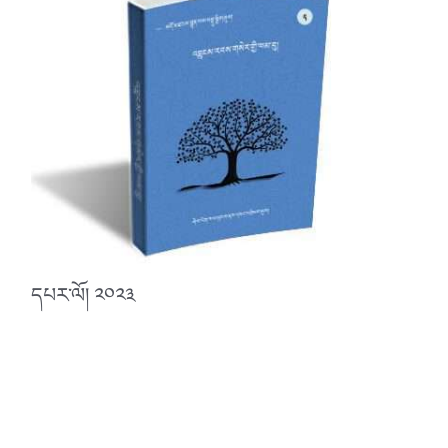
དཔར་ལོ། ༢༠༢༣