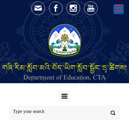
Skip to main content
གཞི་རིམ་སློབ་མའི་བོད་ཡིག་སློབ་སྦྱོང་དྲྭ་ཚིགས།
Department of Education, CTA