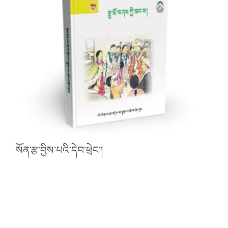
སོན་རྩ་བྱིས་པའི་དེབ་ཕྲེང་།