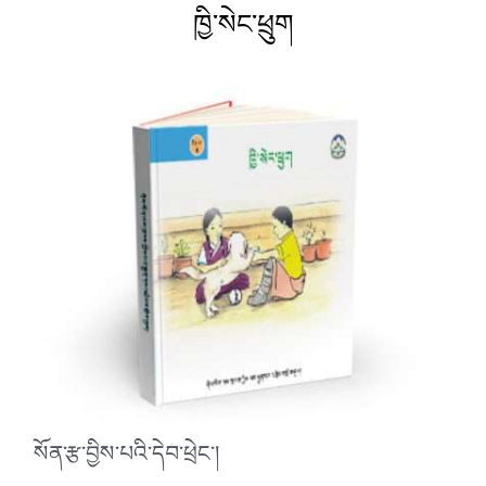
ཁྱི་སེང་ཕྲུག
སོན་རྩ་བྱིས་པའི་དེབ་ཕྲེང་།