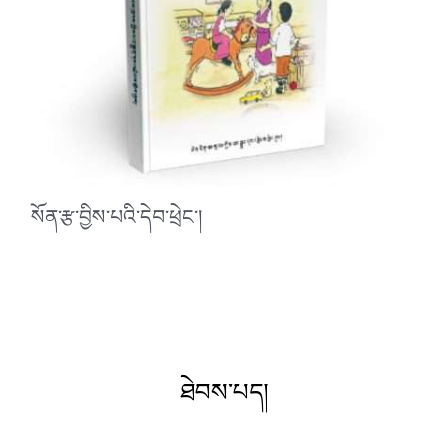
སོན་རྩ་བྱིས་པའི་དེབ་ཕྲེང་།
ཐེབས་པད།