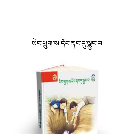
སེང་ཕྲུག་ས་དོང་ནང་དུ་ལྷུང་བ