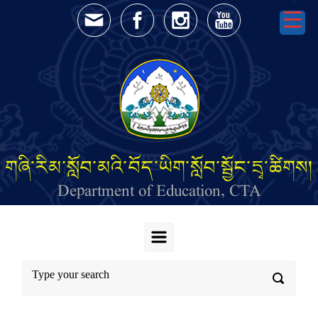
Skip to main content
གཞི་རིམ་སློབ་མའི་བོད་ཡིག་སློབ་སྦྱོང་དྲྭ་ཚིགས།
Department of Education, CTA