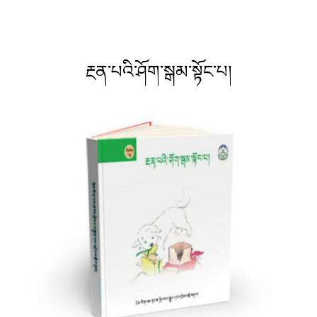
རྔན་པའི་ཤོག་སྒམ་སྟོང་པ།