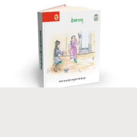
སོན་རྩ་བྱིས་པའི་དེབ་ཕྲེང་།