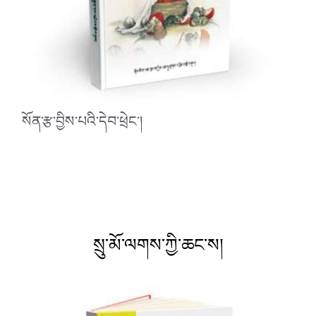
སོན་རྩ་བྱིས་པའི་དེབ་ཕྲེང་།
སྲུ་མོ་ལགས་ཀྱི་ཆང་ས།