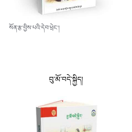
སོན་རྩ་བྱིས་པའི་དེབ་ཕྲེང་།
བུ་མོ་བདེ་སྐྱིད།