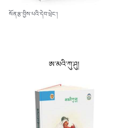
སོན་རྩ་བྱིས་པའི་དེབ་ཕྲེང་།
ཨ་མའི་ཀུ་ཤུ།