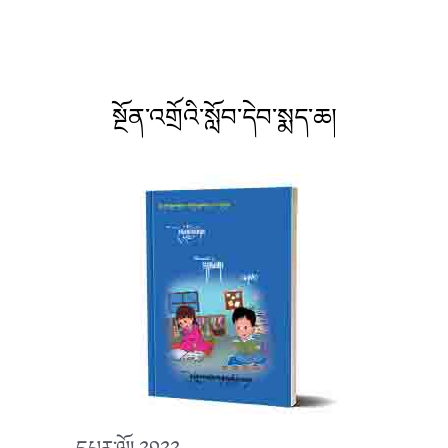
སྔོན་འགྲོའི་སློབ་དེབ་སྨད་ཆ།