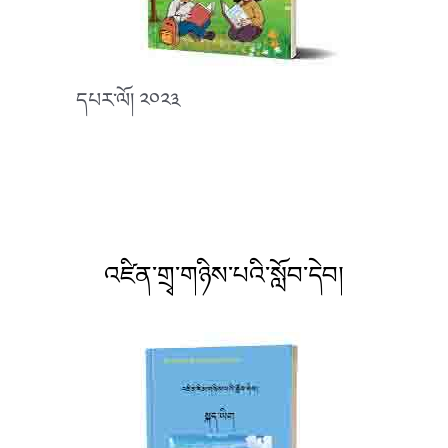
དཔར་ལོ། ༢༠༢༣
འཛིན་གྲྭ་གཉིས་པའི་སློབ་དེབ།