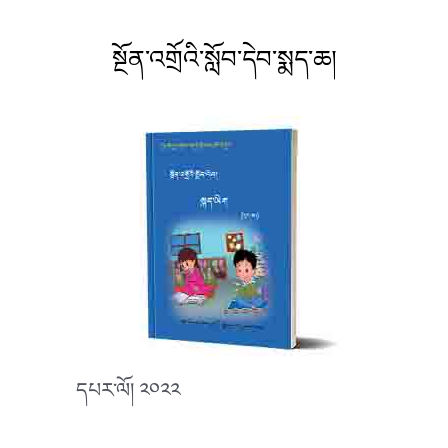
སྔོན་འགྲོའི་སློབ་དེབ་སྨད་ཆ།
དཔར་ལོ། ༢༠༢༢