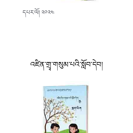
དཔར་ལོ། ༢༠༢༤
འཛིན་གྲྭ་གསུམ་པའི་སློབ་དེབ།