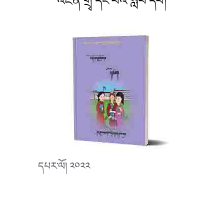
འཛིན་གྲྭ་དང་པོའི་སློབ་དེབ།
དཔར་ལོ། ༢༠༢༢