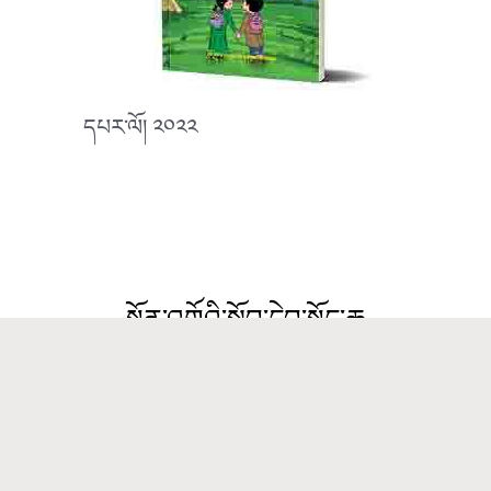
དཔར་ལོ། ༢༠༢༢
སྔོན་འགྲོའི་སློབ་དེབ་སྟོད་ཆ