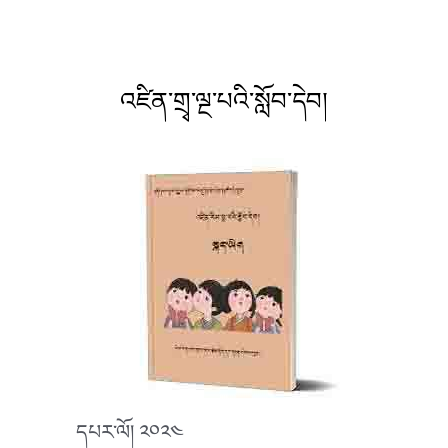
འཛིན་གྲྭ་ལྔ་པའི་སློབ་དེབ།
དཔར་ལོ། ༢༠༢༤