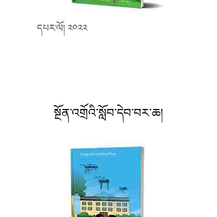
དཔར་ལོ། ༢༠༢༢
སྔོན་འགྲོའི་སློབ་དེབ་བར་ཆ།