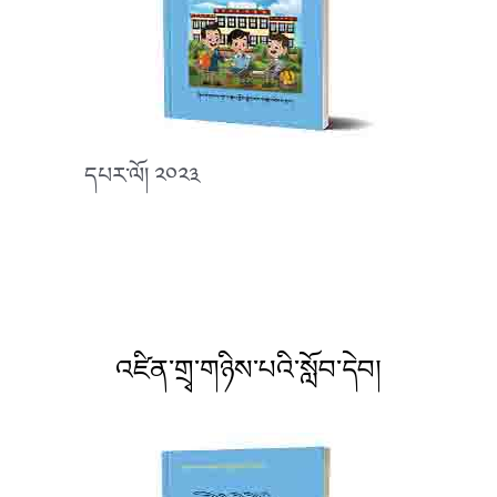
དཔར་ལོ། ༢༠༢༣
འཛིན་གྲྭ་གཉིས་པའི་སློབ་དེབ།