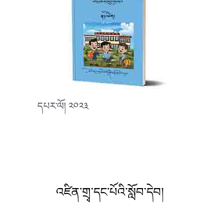
དཔར་ལོ། ༢༠༢༣
འཛིན་གྲྭ་དང་པོའི་སློབ་དེབ།