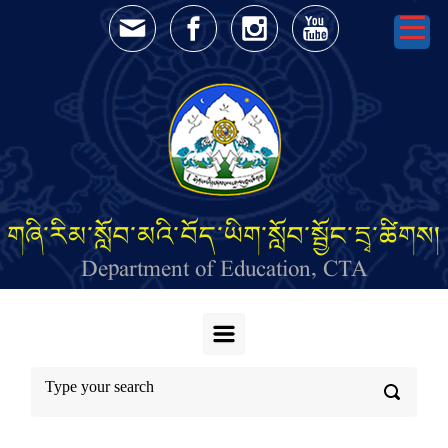
Skip to main content
གཞི་རིམ་སློབ་མའི་བོད་ཡིག་སློབ་སྦྱོང་དྲྭ་ཚིགས།
Department of Education, CTA