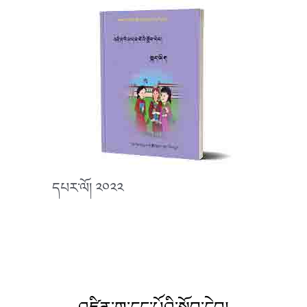
དཔར་ལོ། ༢༠༢༢