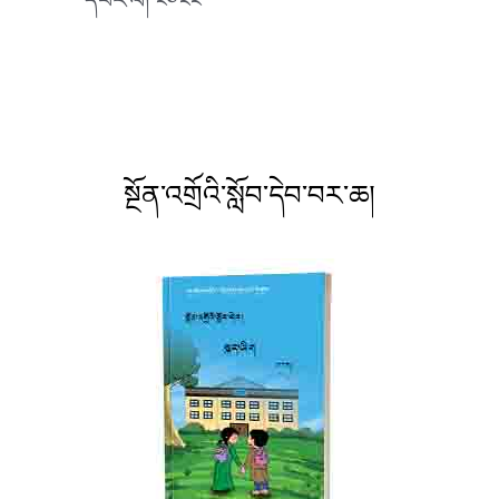
དཔར་ལོ། ༢༠༢༢
སྔོན་འགྲོའི་སློབ་དེབ་བར་ཆ།