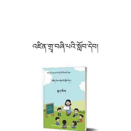
འཛིན་གྲྭ་བཞི་པའི་སློབ་དེབ།