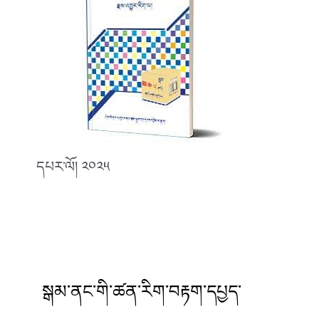
དཔར་ལོ། ༢༠༢༥
སྒམ་ནང་གི་ཚན་རིག་བརྟག་དཔྱད་