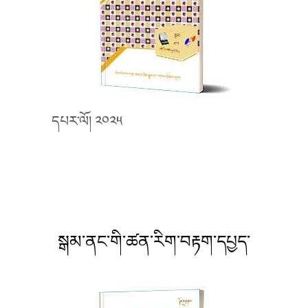
དཔར་ལོ། ༢༠༢༥
སྒམ་ནང་གི་ཚན་རིག་བརྟག་དཔྱད་