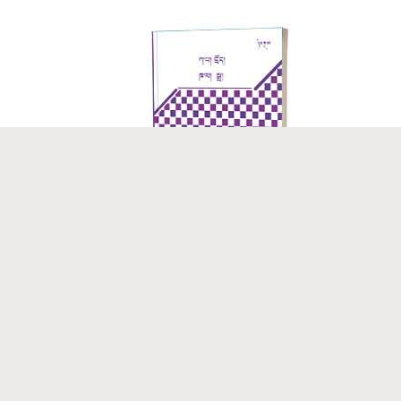
དཔར་ལོ། ༢༠༢༥