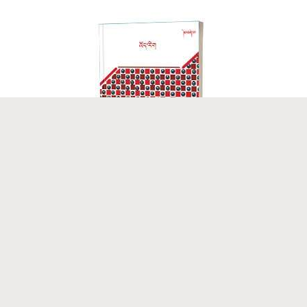
དཔར་ལོ། ༢༠༢༥