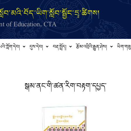
ློབ་མའི་བོད་ཡིག་སློབ་སྦྱོང་དྲྭ་ཚིགས།
t of Education, CTA
པའི་ཀློག་དེབ།
དུས་དེབ།
བརྡ་སྤྲོད།
རྩོམ་འབྲིའི་རྒྱུན་ཤེས།
ཡིག་གཟུ
སྒམ་ནང་གི་ཚན་རིག་བརྟག་དཔྱད་