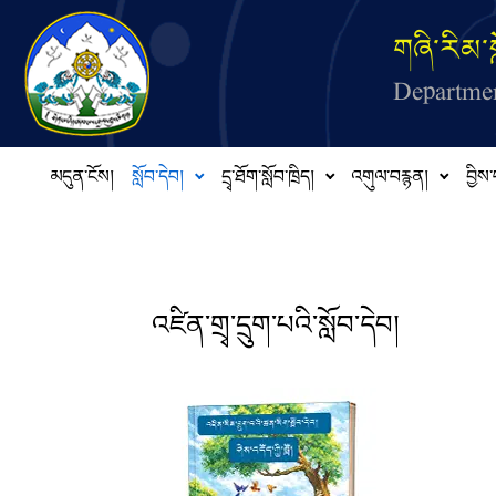
Skip to main content
གཞི་རིམ་ས
Departmen
མདུན་ངོས།
སློབ་དེབ།
དྲྭ་ཐོག་སློབ་ཁྲིད།
འགུལ་བརྙན།
བྱིས་
འཛིན་གྲྭ་དྲུག་པའི་སློབ་དེབ།