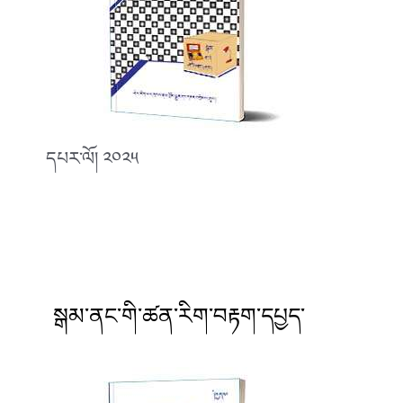
དཔར་ལོ། ༢༠༢༥
སྒམ་ནང་གི་ཚན་རིག་བརྟག་དཔྱད་