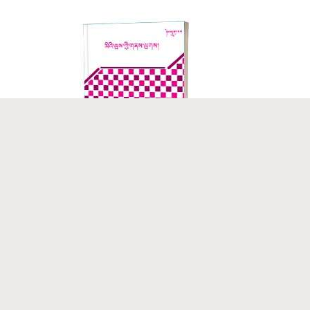
དཔར་ལོ། ༢༠༢༥