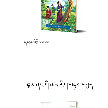
དཔར་ལོ། ༢༠༢༦
སྒམ་ནང་གི་ཚན་རིག་བརྟག་དཔྱད་