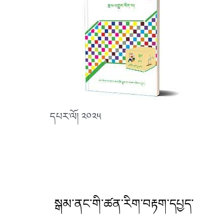
དཔར་ལོ། ༢༠༢༥
སྒམ་ནང་གི་ཚན་རིག་བརྟག་དཔྱད་