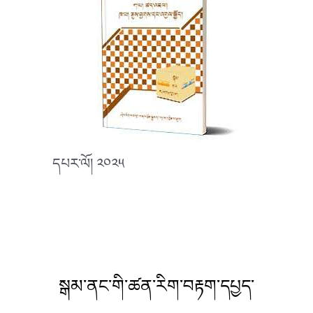
དཔར་ལོ། ༢༠༢༥
སྒམ་ནང་གི་ཚན་རིག་བརྟག་དཔྱད་