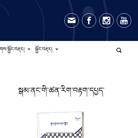
གས་སྦྱོང་བརྡར།
སྦྱོང་བརྡར།
སྒམ་ནང་གི་ཚན་རིག་བརྟག་དཔྱད་