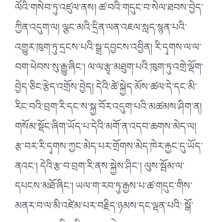
ལོའི་གསེབ་ཏུ་འཛུལ་ནས། ཚ་བའི་གདུང་བ་སེལ་ཐབས་བྱེད་
ཀྱིན་འདུག་ལ། ལྕང་མའི་དྲིན་ལན་འཇལ་སླད་སྙན་པའི་
འགྱུར་ཁུག་ཏུ་དྲངས་པའི་སྒྲ་དབྱངས་འབྱིན། རི་དྭགས་ལ་ལ་
བག་ཕེབས་སུ་རྒྱུ་ཞིང༌། ལ་ལ་རྩྭ་མཐུག་པའི་ཁུག་ཏུ་འགྲེ་ལྡོག་
བྱེད་ཅིང་རྩེད་འགྲོས་བྱེད། དེའི་ཚེ་སྐྱེད་མོས་ཚལ་དེ་དང་མི་
རིང་བའི་བྲག་རི་དང་ས་སྐྱ་བོར་འདུག་པའི་མཚམས་ཤིག་ན།
གསོམ་སྡོང་ཞིག་ཡོད་པ་དེའི་མགོ་ན་འདབ་ཆགས་མེད་ལ།
རྩ་བར་རི་དྭགས་ཀྱང་མེད་པར་གྲོགས་མེད་ཁེར་རྐྱང་དུ་ཡོད་
ནའང༌། དེའི་རྩ་བ་བྲག་རི་ནས་སྐྱེས་ཤིང༌། ལུས་སྦོམ་ལ་
དཔངས་མཐོ་ཞིང༌། ཡལ་ག་རབ་ཏུ་རྒྱས་པ་ཚ་གདུང་གིས་
མནར་བ་ལ་མི་འཛེམ་པར་བརྗིད་ཉམས་དང་ལྡན་པའི་ སྒོ་