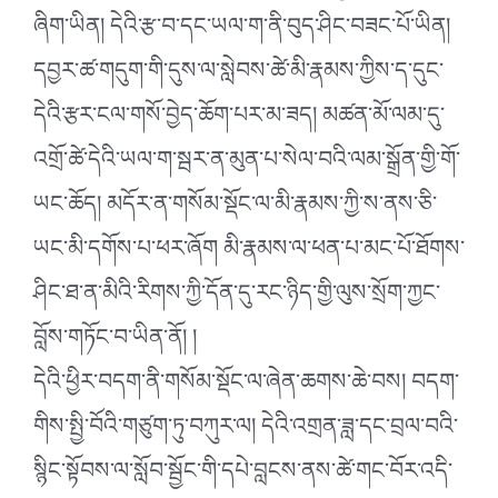
ཞིག་ཡིན། དེའི་རྩ་བ་དང་ཡལ་ག་ནི་བུད་ཤིང་བཟང་པོ་ཡིན།
དབྱར་ཚ་གདུག་གི་དུས་ལ་སླེབས་ཚེ་མི་རྣམས་ཀྱིས་ད་དུང་
དེའི་རྩར་ངལ་གསོ་བྱེད་ཆོག་པར་མ་ཟད། མཚན་མོ་ལམ་དུ་
འགྲོ་ཚེ་དེའི་ཡལ་ག་སྦར་ན་མུན་པ་སེལ་བའི་ལམ་སྒྲོན་གྱི་གོ་
ཡང་ཆོད། མདོར་ན་གསོམ་སྡོང་ལ་མི་རྣམས་ཀྱི་ས་ནས་ཅི་
ཡང་མི་དགོས་པ་ཕར་ཞོག མི་རྣམས་ལ་ཕན་པ་མང་པོ་ཐོགས་
ཤིང་ཐ་ན་མིའི་རིགས་ཀྱི་དོན་དུ་རང་ཉིད་གྱི་ལུས་སྲོག་ཀྱང་
བློས་གཏོང་བ་ཡིན་ནོ། །
དེའི་ཕྱིར་བདག་ནི་གསོམ་སྡོང་ལ་ཞེན་ཆགས་ཆེ་བས། བདག་
གིས་སྤྱི་བོའི་གཙུག་ཏུ་བཀུར་ལ། དེའི་འགྲན་ཟླ་དང་བྲལ་བའི་
སྙིང་སྟོབས་ལ་སློབ་སྦྱོང་གི་དཔེ་བླངས་ནས་ཚེ་གང་བོར་འདི་