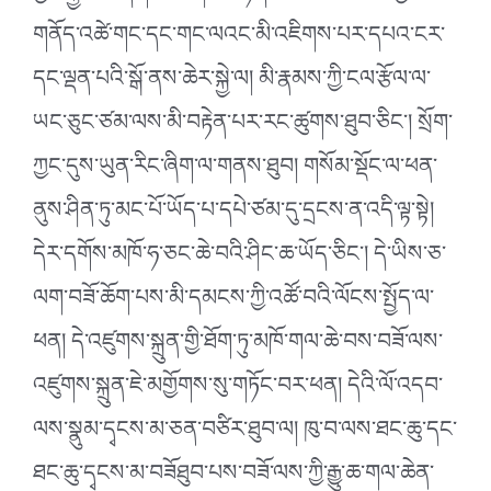
གནོད་འཚེ་གང་དང་གང་ལའང་མི་འཇིགས་པར་དཔའ་ངར་
དང་ལྡན་པའི་སྒོ་ནས་ཆེར་སྐྱེ་ལ། མི་རྣམས་ཀྱི་ངལ་རྩོལ་ལ་
ཡང་ཅུང་ཙམ་ལས་མི་བརྟེན་པར་རང་ཚུགས་ཐུབ་ཅིང༌། སྲོག་
ཀྱང་དུས་ཡུན་རིང་ཞིག་ལ་གནས་ཐུབ། གསོམ་སྡོང་ལ་ཕན་
ནུས་ཤིན་ཏུ་མང་པོ་ཡོད་པ་དཔེ་ཙམ་དུ་དྲངས་ན་འདི་ལྟ་སྟེ།
དེར་དགོས་མཁོ་ཧ་ཅང་ཆེ་བའི་ཤིང་ཆ་ཡོད་ཅིང༌། དེ་ཡིས་ཅ་
ལག་བཟོ་ཆོག་པས་མི་དམངས་ཀྱི་འཚོ་བའི་ལོངས་སྤྱོད་ལ་
ཕན། དེ་འཛུགས་སྐྲུན་གྱི་ཐོག་ཏུ་མཁོ་གལ་ཆེ་བས་བཟོ་ལས་
འཛུགས་སྐྲུན་ཇེ་མགྱོགས་སུ་གཏོང་བར་ཕན། དེའི་ལོ་འདབ་
ལས་སྣུམ་དྭངས་མ་ཅན་བཙིར་ཐུབ་ལ། ཁུ་བ་ལས་ཐང་ཆུ་དང་
ཐང་ཆུ་དྭངས་མ་བཟོཐུབ་པས་བཟོ་ལས་ཀྱི་རྒྱུ་ཆ་གལ་ཆེན་