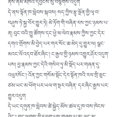
ནས་ནམ་མཁའི་དབྱིངས་སུ་བསྙེགས་འདུག
དེ་ནས་སྟོན་ཁ་སླེབས་སྐབས། སད་ཀྱིས་རྩྭ་སྔོན་གྱི་ལྭ་བ་
བཤུས་ཏེ་སྐྱ་བོར་གྱུར་ཏེ། མེ་ཏོག་གི་བཞིན་རས་ཀྱང་ཉམས་པ་
ན། བུང་བའི་ཁྱུ་ཚོགས་དང་ཕྱེ་མ་ལེབ་རྣམས་ཀྱིས་ཀྱང་དེར་
དགའ་གྲོགས་མི་བྱེད་པར་གར་སོང་ཆ་མེད་དུ་གྱུར་ལ། ལྕང་
མའང་ལོ་འདབ་ཐོར་ཞིང༌། ང་རྒྱལ་གྱི་ཉམས་འགྱུར་ཤོར་འདུག་
པས། བྱ་རྣམས་ཀྱང་དེའི་གསེབ་ཏུ་མི་སྡོད་པར་གཞན་དུ་
འཕུརསོང༌། འོན་ཀྱང་གསོམ་སྡོང་དེར་སྟོན་ཁའི་རལ་གྲི་ཅུང་
ཙམ་ཡང་མ་ཕོག་པར་ཡལ་ག་སྔར་བཞིན་ དར་ཞིང་རྒྱས་པར་
གྱུར་འདུག
དེ་ཡང་དགུན་ཁ་སླེབས་ཚེ་སྐྱེད་མོས་ཚལ་དུ་ཁ་བས་ཁེངས་