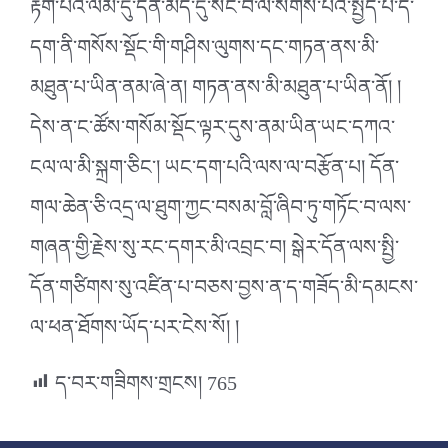
རྟག་པའི་ལམ་དུ་དོན་མེད་དུ་སོང་བ་ལ་སོགས་པའི་སྤྱོད་པ་དེ་
དག་ནི་གསོས་སྡོང་གི་གཤིས་ལུགས་དང་གཏན་ནས་མི་
མཐུན་པ་ཡིན་ནམ་ཞེ་ན། གཏན་ནས་མི་མཐུན་པ་ཡིན་ནོ། །
དེས་ན་ང་ཚོས་གསོམ་སྡོང་ལྟར་དུས་ནམ་ཡིན་ཡང་དཀའ་
ངལ་ལ་མི་སྐྲག་ཅིང༌། ཡང་དག་པའི་ལས་ལ་བརྩོན་པ། དོན་
གལ་ཆེན་ཅི་འདྲ་ལ་ཐུག་ཀྱང་བསམ་བློ་ཞིབ་ཏུ་གཏོང་བ་ལས་
གཞན་གྱི་རྗེས་སུ་རང་དགར་མི་འབྲང་བ། སྒེར་དོན་ལས་སྤྱི་
དོན་གཙིགས་སུ་འཛིན་པ་བཅས་བྱས་ན་ད་གཟོད་མི་དམངས་
ལ་ཕན་ཐོགས་ཡོད་པར་ངེས་སོ། །
ད་བར་གཟིགས་གྲངས།
765