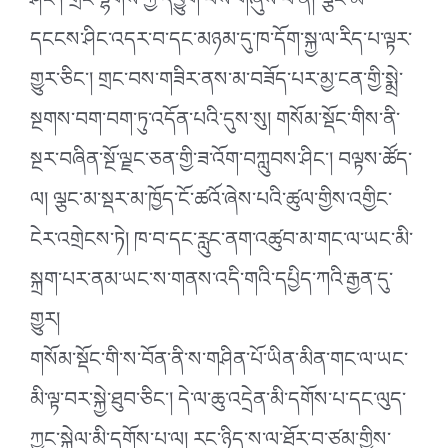
ཤིང༌། གྲང་ལྷགས་ཀྱི་དབྱུག་པས་གཞུས་པ་ན། ལྕང་མ་
དངངས་ཤིང་འདར་བ་དང་མཉམ་དུ་ཁ་དོག་སྐྱ་ལ་རིད་པ་ལྟར་
གྱུར་ཅིང༌། གྲང་བས་གཟིར་ནས་མ་བཟོད་པར་མྱ་ངན་གྱི་སྨྲེ་
སྔགས་བག་བག་ཏུ་འདོན་པའི་དུས་སུ། གསོམ་སྡོང་གིས་ནི་
སྔར་བཞིན་སྔོ་ལྗང་ཅན་གྱི་ཟ་འོག་བཀླུབས་ཤིང༌། བལྟས་ཚོད་
ལ། ལྕང་མ་སྡར་མ་ཁྱོད་ངོ་ཚའོ་ཞེས་པའི་ཚུལ་གྱིས་འགྱིང་
ངེར་འགྲེངས་ཏེ། ཁ་བ་དང་རླུང་ནག་འཚུབ་མ་གང་ལ་ཡང་མི་
སྐྲག་པར་ནམ་ཡང་ས་གནས་འདི་གའི་དཔྱིད་ཀའི་རྒྱན་དུ་
གྱུར།
གསོམ་སྡོང་གི་ས་བོན་ནི་ས་གཤིན་པོ་ཡིན་མིན་གང་ལ་ཡང་
མི་ལྟ་བར་སྐྱེ་ཐུབ་ཅིང༌། དེ་ལ་ཆུ་འདྲེན་མི་དགོས་པ་དང་ལུད་
ཀྱང་སྐྱེལ་མི་དགོས་པ་ལ། རང་ཉིད་ས་ལ་ཐོར་བ་ཙམ་གྱིས་