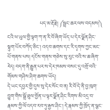
པད་མ་རྡོ་རྗེ། ༼སྦྲང་ཆར་ལས་བདམས།༽
ངའི་ཕ་ཡུལ་གྱི་ལྟག་ཀ་ན་རི་བོ་ཞིག་ཡོད་པ་དེར་ལྗོན་ཤིང་
སྟུག་པོར་བཀོད་ཅིང༌། འདབ་ཆགས་དང་རི་དྭགས་ཀྱང་མང་
པོ་གནས་པས། དངོས་གནས་གཅེས་སུ་རུང་བའི་ས་ཆ་ཞིག་
རེད། བདག་ནི་རྒྱུན་པར་ས་དེར་ཁམས་བསང་དུ་འགྲོ་བའི་
གོམས་གཤིས་ཤིག་ཆགས་ཡོད།
དེ་ཡང་དབྱར་གྱི་དུས་སུ་དེར་སོང་བ་ན། རི་བོ་དེ་ནི་བྱ་ཁུག་
བྱུག་གིས་སྒྲོ་ཐུལ་གྱོན་པ་ལྟར་ལྗོན་ཤིང་རིགས་མི་འདྲ་བ་
རྣམས་ཀྱི་ལོ་འདབ་རབ་ཏུ་རྒྱས་ཤིང༌། དེ་རྣམས་ཀྱི་ཁྲོད་ན་ལྕང་