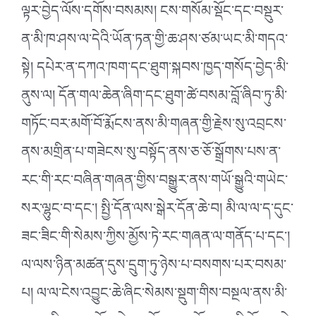
ལྟར་བྱེད་ལོས་དགོས་བསམས། ངས་གསོམ་སྡོང་དང་བསྡུར་
ན་མི་ཁ་ཤས་ལ་དེའི་ཡོན་ཏན་གྱི་ཆ་ཤས་ཙམ་ཡང་མི་གདའ་
སྟེ། དཔེར་ན་དཀའ་ཁག་དང་ཐུག་སྐབས་ཁྱད་གསོད་བྱེད་མི་
ནུས་ལ། དོན་གལ་ཆེན་ཞིག་དང་ཐུག་ཚེ་བསམ་བློ་ཞིབ་ཏུ་མི་
གཏོང་བར་མགོ་བོ་རྨོངས་ནས་མི་གཞན་གྱི་རྗེས་སུ་འབྲངས་
ནས་མགྲིན་པ་གཟེངས་སུ་བསྟོད་ནས་ཅ་ཅོ་སྒྲོགས་པས་ན་
རང་གི་རང་བཞིན་གཞན་གྱིས་བསྒྱུར་ནས་གཡོ་སྒྱུའི་གཡེང་
སར་ལྷུང་བ་དང༌། སྤྱི་དོན་ལས་སྒེར་དོན་ཆེ་བ། མི་ལ་ལ་ད་དུང་
ཟང་ཟིང་གི་སེམས་ཀྱིས་མྱོས་ཏེ་རང་གཞན་ལ་གནོད་པ་དང༌།
ལ་ལས་ཉིན་མཚན་དུས་དྲུག་ཏུ་ཉེས་པ་བསགས་པར་བསམ་
པ། ལ་ལ་ངེས་འབྱུང་ཆེ་ཞིང་སེམས་སྡུག་གིས་བསྔལ་ནས་མི་