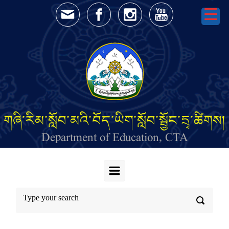
Skip to main content
གཞི་རིམ་སློབ་མའི་བོད་ཡིག་སློབ་སྦྱོང་དྲྭ་ཚིགས།
Department of Education, CTA