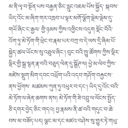
མ་ནི་ལྭ་བ་སྔོན་པས་བརྒྱན་ཅིང་རླུང་འཇམ་པོས་སྐྱོད་ སྐབས་
ཡིད་འོང་མ་ཞིག་གར་འཁྲབ་པ་ལྟར་མགོ་ལྕོག་ལྡེམ་ལྡེམ་དུ་
གཡོ་ཞིང་ང་རྒྱལ་ གྱི་ཉམས་ཀྱིས་འགྱིངས་འདུག སྡོང་བོའི་
འོག་ཏུ་མེ་ཏོག་གི་ཕྲེང་བ་རྣམ་པར་བཀྲ་བ་དེ་ལས་དྲི་ཞིམ་པོ་
སྐྱེད་ཚལ་ཡོངས་སུ་འཐུལ་ཞིང༌། བུང་བའི་ཁྱུ་ཚོགས་ཀྱིས་ལྡིར་
ལྡིར་གྱི་སྒྲ་སྙན་རྣ་བའི་བཅུད་ལེན་དུ་སྒྲོཊ་ལ། ཕྱེ་མ་ལེབ་ཀྱིས་
མཛེས་སྡུག་མིག་དབང་འཕྲོག་པའི་འདབ་གཤོག་བརྐྱངས་
ནས་ཕྱོགས་ མཚམས་ཀུན་ཏུ་འཕུར་བ་དང༌། ཡིད་དུ་འོང་བའི་
མེ་ཏོག་ལ་ཞེན་ཆགས་ནས། མེ་ཏོག་གི་ཟེ་འབྲུ་ལ་ལོངས་སྤྱོད་
ཅི་དགར་བྱེད་ཅིང་གདའ། བྱ་རྣམས་ནི་ཚ་བའི་གདུང་བ་ཆེ་
བས་མ་བཟོད་པར། ལྕང་མ་དང་མཛའ་བཤེས་སུ་གྱུར་ཏེ་གཡུ་