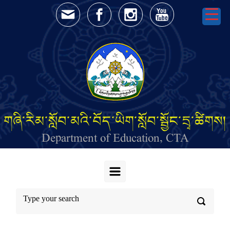
Skip to main content
གཞི་རིམ་སློབ་མའི་བོད་ཡིག་སློབ་སྦྱོང་དྲྭ་ཚིགས།
Department of Education, CTA