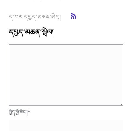
ད་བར་དཔྱད་མཆན་མེད།
དཔྱད་མཆན་སྤེལ།
ཁྱེད་ཀྱི་མིང་།
*