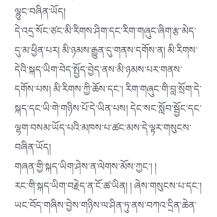
ལྷུང་བཞིན་ཡོད།
དེ་འདྲ་སོང་ཙང་མི་རིགས་ཤིག་དང་རིག་གཞུང་ཞིག་རྩ་མེད་
དུ་མ་ཕྱིན་པར། མི་ཉམས་རྒྱུན་དུ་གནས་དགོས་ན། མི་རིགས་
དེའི་སྐད་ཡིག་བེད་སྤྱོད་བྱེད་ནས་མི་ཉམས་པར་གནས་
དགོས་པས། མི་རིགས་ཀྱི་ཆོས་དང་། རིག་གཞུང་གི་བླ་སྲོག་དེ་
སྐད་དང་ཡི་གེ་གཉིས་པོ་དེ་ཡིན་པས། དེང་སང་སློབ་སྦྱོང་དང་
ལྷག་བསམ་ཡོད་པའི་མཁས་པ་ཚང་མས་དེ་ལྟར་གསུངས་
བཞིན་ཡོད།
གཞན་གྱི་སྐད་ཡིག་ཤེས་ན་ལེགས་མོས་ཀྱང་། །
རང་གི་སྐད་ཡིག་བརྗེད་ན་ངོ་ཚ་ཡིན། ། ཞེས་གསུངས་པ་དང་།
ཡང་བོད་གཞིས་བྱེས་གཉིས་ལ་ཤིན་ཏུ་ནས་བཀའ་དྲིན་ཆེན་