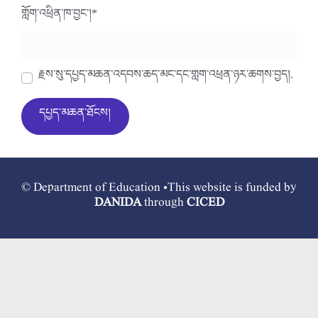
གློག་འཕྲིན་ཁ་བྱང་།
*
རྗེས་སུ་དཔྱད་མཆན་འདེབས་ཆེད་མིང་དང་གློག་འཕྲིན་ཉར་ཚགས་བྱེད།.
© Department of Education •This website is funded by
DANIDA
through
CICED