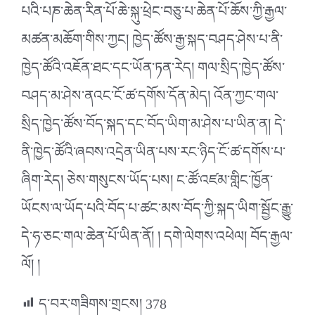
པའི་པཎ་ཆེན་རིན་པོ་ཆེ་སྐུ་ཕྲེང་བཅུ་པ་ཆེན་པོ་ཆོས་ཀྱི་རྒྱལ་
མཚན་མཆོག་གིས་ཀྱང། ཁྱེད་ཚོས་རྒྱ་སྐད་བཤད་ཤེས་པ་ནི་
ཁྱེད་ཚོའི་འཇོན་ཐང་དང་ཡོན་ཏན་རེད། གལ་སྲིད་ཁྱེད་ཚོས་
བཤད་མ་ཤེས་ནའང་ངོ་ཚ་དགོས་དོན་མེད། འོན་ཀྱང་གལ་
སྲིད་ཁྱེད་ཚོས་བོད་སྐད་དང་བོད་ཡིག་མ་ཤེས་པ་ཡིན་ན། དེ་
ནི་ཁྱེད་ཚོའི་ཞབས་འདྲེན་ཡིན་པས་རང་ཉིད་ངོ་ཚ་དགོས་པ་
ཞིག་རེད། ཅེས་གསུངས་ཡོད་པས། ང་ཚོ་འཛམ་གླིང་ཁྱོན་
ཡོངས་ལ་ཡོད་པའི་བོད་པ་ཚང་མས་བོད་ཀྱི་སྐད་ཡིག་སྦྱོང་རྒྱུ་
དེ་ཧ་ཅང་གལ་ཆེན་པོ་ཡིན་ནོ། ། དགེ་ལེགས་འཕེལ། བོད་རྒྱལ་
ལོ། །
ད་བར་གཟིགས་གྲངས།
378