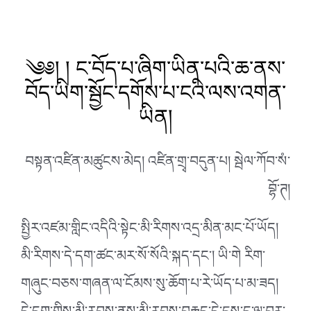
༄༅། ། ང་བོད་པ་ཞིག་ཡིན་པའི་ཆ་ནས་
བོད་ཡིག་སྦྱོང་དགོས་པ་ངའི་ལས་འགན་
ཡིན།
བསྟན་འཛིན་མཚུངས་མེད། འཛིན་གྲྭ་བདུན་པ། སྦེལ་ཀོབ་སཾ་
བྷོ་ཊ།
སྤྱིར་འཛམ་གླིང་འདིའི་སྟེང་མི་རིགས་འདྲ་མིན་མང་པོ་ཡོད།
མི་རིགས་དེ་དག་ཚང་མར་སོ་སོའི་སྐད་དང་། ཡི་གེ རིག་
གཞུང་བཅས་གཞན་ལ་ངོམས་སུ་ཆོག་པ་རེ་ཡོད་པ་མ་ཟད།