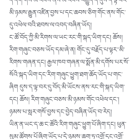
དེ་དག་གིས་མི་རབས་ནས་མི་རབས་བརྒྱུད་དེ་དུས་ད་ལྟ་བར་
མི་ཉམས་རྒྱུན་འཛིན་བྱས་པ་དང་ཆབས་ཅིག་གོང་ནས་གོང་
དུ་འཕེལ་བའི་ཐབས་ལ་འབད་བཞིན་ཡོད།
ང་ཚོ་བོད་ཀྱི་མི་རིགས་ལ་ཡང་རང་གི་སྐད་ཡིག་དང། ཆོས།
རིག་གཞུང་བཅས་ཡོད་དམ་ཞེ་ན། གོང་དུ་བརྗོད་པ་ལྟར་་མི་
རིགས་གཞན་དང། རྒྱལ་ཁབ་གཞན་ལ་སྨོན་མི་དགོས་པར་སོ་
སོའི་སྐད་ཡིག་དང་རིག་གཞུང་ཕྱུག་ཐག་ཆོད་ཡོད་པ་གང་
ཞིག དུས་ད་ལྟ་བར་དུ་བོད་མི་ཡོངས་ནས་རང་གི་སྐད་ཡིག་
དང། ཆོས། རིག་གཞུང་བཅས་མི་ཉམས་གོང་འཕེལ་དང་།
ཉམས་པ་སླར་གསོ་བྱས་དང་བྱེད་བཞིན་ཡོད་བ་རེད།
ཡིན་ན་ཡང་ད་ཆ་ང་ཚོའི་རིག་གཞུང་ཕྱུག་པོ་ཞིག་དང། ཕུན་
སུམ་ཚོགས་པོ་ཞིག་ཡོད་པ་དེ་ཉམས་ཆག་ཏུ་འགྲོ་དང་འགྲོ་