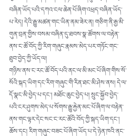
བཞིན་ཡོད་པའི་དཀའ་ངལ་ཆེན་པོ་ཞིག་འཕྲད་བཞིན་ཡོད་
པ་རེད། དེའི་རྒྱུ་མཚན་གང་ཡིན་ནམ་ཟེར་ན། གཅིག་ནི་རྒྱ་མི་
གུན་བྲན་གྱིས་བསམ་བཞིན་དུ་ཐབས་སྣ་ཚོགས་ལ་བརྟེན་
ནས་ང་ཚོ་བོད་ཀྱི་རིག་གཞུང་རྣམས་མེད་པར་གཏོང་གང་
ཐུབ་བྱེད་ཀྱི་ཡོད་ལ།
གཉིས་ནས་ང་རང་ཚོ་བོད་པའི་ནང་ལ་མི་མང་པོ་ཞིག་གིས་སོ་
སོའི་སྐད་ཡིག་དང་རིག་གཞུང་གི་རིན་ཐང་མི་ཤེས་ནས། དེ་ལ་
དོ་སྣང་མི་བྱེད་པ་དང་། མཐོང་ཆུང་བྱེད་པ། སྲུང་སྐྱོབ་བྱེད་
པའི་ངར་ཤུགས་མེད་པ་སོགས་རྒྱུ་རྐྱེན་མང་པོ་ཞིག་ལ་བརྟེན་
ནས་གང་ལྟར་དེང་སང་ང་རང་ཚོའི་བོད་ཀྱི་སྐད་ཡིག་དང་།
ཆོས་དང། རིག་གཞུང་བཟང་པོ་ཞིག་ཡོད་པ་དེ་ཉེན་ཁའི་ནང་