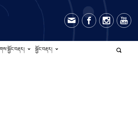
གས་སྦྱོང་བརྡར།
སྦྱོང་བརྡར།