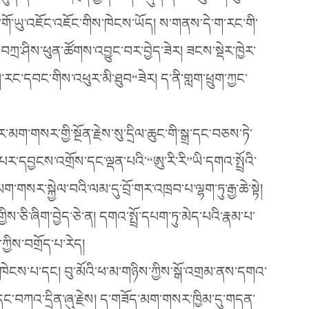
ས་མདུན་ནས་ལམ་འཁྲིད་ཀྱིན་པ་དང་ཀུན་ནས་མཚུངས། བུ་མོ་
ོག་གོ་ཡུ་འཇོང་འཇོང་གིས་ཁེངས་ཡོད། ས་གནས་དེ་ག་རང་གི་
་བཀྲ་ཤིས་ཕུན་ཚོགས་འབྱུང་བར་བྱེད་ཟེར། ཟངས་སྡེར་ཁྱེར་
ུག་རང་དབང་གིས་འཕུར་མི་ཐུབ“ཟེར། ད་ནི་གླག་ཕྲུག་ཀྱང་
་མག་གསར་གྱི་སྔོན་རྗེས་སུ་དྲིལ་ཆུང་གི་སྒྲ་དང་བཅས་ཏེ་
ར་དབྱངས་འགྲོས་དང་ལྡན་པའི་“ཨུ་རི་རི”ཡི་དགའ་སྤྲོའི་
མག་གསར་སྐྱེལ་བའི་ལམ་དུ་བྲོ་གར་འཁྲབ་པ་ལྷག་ཏུ་རྒྱ་ཆེ་སྟེ།
ས་ཅི་ཞིག་བྱེད་ཅེ་ན། དགའ་སྤྲོ་དཔག་ཏུ་མེད་པའི་རྣམ་པ་
ྱིས་བགྲོད་པ་རེད།
སྣང་ཁེངས་པ་དང། བུ་མོའི་ཕ་མ་གཉིས་ཀྱིས་སྒོ་འགྲམ་ནས་དགའ་
དང་བཀའ་དྲིན་ཞུ་རྗེས། ད་གཟོད་མག་གསར་ཁྱིམ་དུ་གདན་