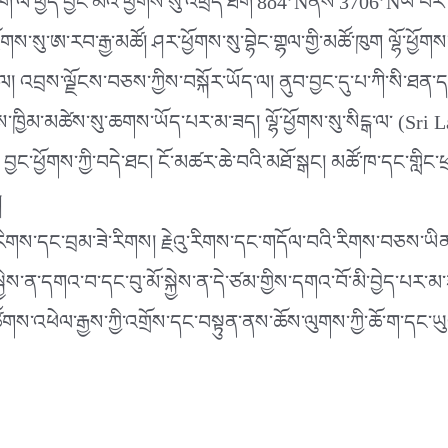
་མོ་ནི་གོ་ལ་ཕྱེད་བྱང་མའི་ཕྱོགས་སུ་འཕྲེད་ཐིག་8o4’Nནས་3706’N
ཕྱོགས་སུ་ཨ་རབ་རྒྱ་མཚོ། ཤར་ཕྱོགས་སུ་བྷེང་གྷལ་གྱི་མཚོ་ཁུག ལྷོ་ཕྱོག
ུལ། འབྲས་ལྗོངས་བཅས་ཀྱིས་བསྐོར་ཡོད་ལ། ནུབ་བྱང་དུ་པ་ཀི་སི་ཐན་ད
མ་མཚེས་སུ་ཆགས་ཡོད་པར་མ་ཟད། ལྷོ་ཕྱོགས་སུ་སིངྒ་ལ་ (Sri Lank
། བྱང་ཕྱོགས་ཀྱི་བདེ་ཐང། ངོ་མཚར་ཆེ་བའི་མཐོ་སྒང། མཚོ་ཁ་དང་གླིང
།
ྒྱལ་རིགས་དང་བྲམ་ཟེ་རིགས། རྗེའུ་རིགས་དང་གདོལ་བའི་རིགས་བཅས་ཡིན
་སྐྱེས་ན་དགའ་བ་དང་བུ་མོ་སྐྱེས་ན་དེ་ཙམ་གྱིས་དགའ་བོ་མི་བྱེད་པར
་ཚོགས་འཕེལ་རྒྱས་ཀྱི་འགྲོས་དང་བསྟུན་ནས་ཆོས་ལུགས་ཀྱི་ཆོ་ག་དང་ཡ