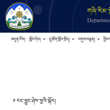
Skip to main content
གཞི་རིམ་ས
Departmen
མདུན་ངོས།
སློབ་དེབ།
དྲྭ་ཐོག་སློབ་ཁྲིད།
འགུལ་བརྙན།
བྱིས་
༡ རང་བྱུང་ཤེས་བྱའི་སྐོར།