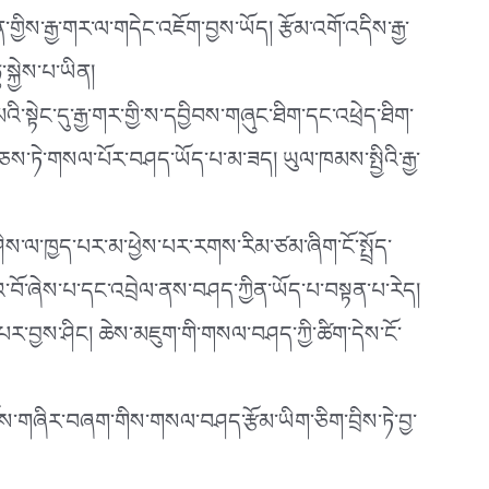
གྱིས་རྒྱ་གར་ལ་གདེང་འཇོག་བྱས་ཡོད། རྩོམ་འགོ་འདིས་རྒྱ་
སྐྱེས་པ་ཡིན།
སྟེང་དུ་རྒྱ་གར་གྱི་ས་དབྱིབས་གཞུང་ཐིག་དང་འཕྲེད་ཐིག་
ས་ཏེ་གསལ་པོར་བཤད་ཡོད་པ་མ་ཟད། ཡུལ་ཁམས་སྤྱིའི་རྒྱ་
ས་ལ་ཁྱད་པར་མ་ཕྱེས་པར་རགས་རིམ་ཙམ་ཞིག་ངོ་སྤྲོད་
ནའ་བོ་ཞེས་པ་དང་འབྲེལ་ནས་བཤད་ཀྱིན་ཡོད་པ་བསྟན་པ་རེད།
ར་བྱས་ཤིང། ཆེས་མཇུག་གི་གསལ་བཤད་ཀྱི་ཚིག་དེས་ངོ་
་དངོས་གཞིར་བཞག་གིས་གསལ་བཤད་རྩོམ་ཡིག་ཅིག་བྲིས་ཏེ་བྱ་