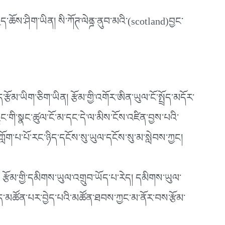
ྱད་ཆོས་ཤིག་ཡིན། སི་ཀོཊ་ལེནྜ་ནུབ་མའི་(scotland)བྱང་
ོམ་ཡིག་ཅིག་ཡིན། རྩོམ་གྱི་འགོར་ཨིན་ཡུལ་ངོ་སྤྲོད་མདོར་
ྱུང་གི་སྣང་ཚུལ་ངོ་མ་དང་དེ་ལ་མིས་ངོས་འཛིན་བྱས་པའི་
། ཀློག་པ་པོ་རང་ཉིད་དངོས་སུ་ཡུལ་དངོས་སུ་མ་སླེབས་ཀྱང།
པས། རྩོམ་གྱི་དམིགས་ཡུལ་འགྲུབ་ཡོད་པ་རེད། དམིགས་ཡུལ་
་དེ་ཉིད་མཚོན་པར་བྱེད་པའི་མཚོན་ཐབས་ཀྱང་མ་ནོར་བས་རྩོམ་