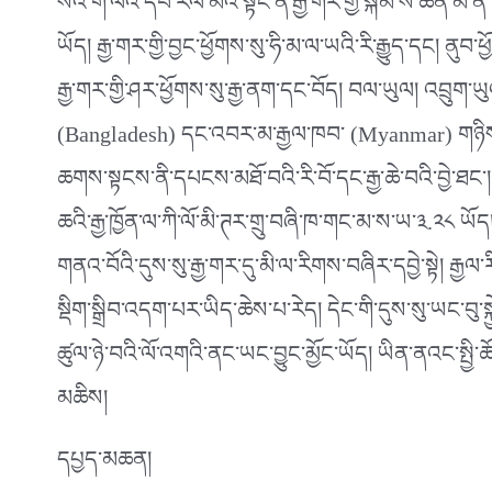
སའི་གོ་ལའི་དཔེ་རིལ་མའི་སྟེང་ན་རྒྱ་གར་གྱི་སྐམ་ས་ཆེན
ཡོད། རྒྱ་གར་གྱི་བྱང་ཕྱོགས་སུ་ཧི་མ་ལ་ཡའི་རི་རྒྱུད་དང། ནུབ་
རྒྱ་གར་གྱི་ཤར་ཕྱོགས་སུ་རྒྱ་ནག་དང་བོད། བལ་ཡུལ། འབྲུག་ཡ
(Bangladesh) དང་འབར་མ་རྒྱལ་ཁབ་ (Myanmar) གཉིས་ཁྱི
ཆགས་སྟངས་ནི་དཔངས་མཐོ་བའི་རི་བོ་དང་རྒྱ་ཆེ་བའི་བྱེ་ཐང་
ཆའི་རྒྱ་ཁྱོན་ལ་ཀི་ལོ་མི་ཊར་གྲུ་བཞི་ཁ་གང་མ་ས་ཡ་༣.༢༨ ཡོད
གནའ་བོའི་དུས་སུ་རྒྱ་གར་དུ་མི་ལ་རིགས་བཞིར་དབྱེ་སྟེ། ར
སྡིག་སྒྲིབ་འདག་པར་ཡིད་ཆེས་པ་རེད། དེང་གི་དུས་སུ་ཡང་བུ
ཚུལ་ཉེ་བའི་ལོ་འགའི་ནང་ཡང་བྱུང་མྱོང་ཡོད། ཡིན་ནའང་སྤྱི
མཆིས།
དཔྱད་མཆན།