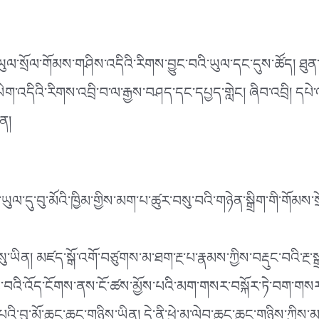
། ཡུལ་སྲོལ་གོམས་གཤིས་འདིའི་རིགས་བྱུང་བའི་ཡུལ་དང་དུས་ཚོད། ཐུན་
ག་འདིའི་རིགས་འབྲི་བ་ལ་རྒྱས་བཤད་དང་དཔྱད་གླེང། ཞིབ་འབྲི། དཔེ་
ན།
ུལ་དུ་བུ་མོའི་ཁྱིམ་གྱིས་མག་པ་ཚུར་བསུ་བའི་གཉེན་སྒྲིག་གི་གོམས་
སུ་ཡིན། མཛད་སྒོ་འགོ་བཙུགས་མ་ཐག་རྔ་པ་རྣམས་ཀྱིས་བརྡུང་བའི་རྔ་ས
ཟླ་བའི་འོད་ངོགས་ནས་ངོ་ཚས་མྱོས་པའི་མག་གསར་བསྐོར་ཏེ་བག་གསར་གྱ