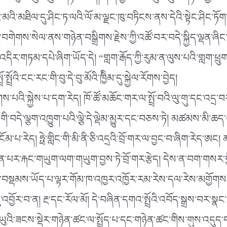
ི་བུ་མོ་ཆུང་ཆུང་གཉིས་ཡིན། དེ་ནི་ཕྱེ་མ་ལེབ་ཆུང་ཆུང་གཉིས་ཀྱི
ར་མའི་མཐིལ་དུ་ཤིང་ཏ་ལའི་ལོ་མ་ལྗང་ཁུ་བཏིངས་ནས་དེའི་སྟེང་ཤིང་ཏ
་བགེགས་སེལ་ནས་གཉེན་བསྒྲིགས་རྗེས་ཀྱི་འཚོ་བར་བདེ་སྐྱིད་ལྡན་ཞིང
། འདིར་གཏམ་དཔེ་ཞིག་ཡོད་དེ། “གླག་རྒོད་ཀྱི་རུམ་ན་ལུས་པའི་གླག་ཕྲ
འི་ངང་རང་གི་བུ་དེ་བུ་མོའི་ཁྱིིམ་དུ་སྐྱེལ་རོགས་བྱེད།
ས་པའི་སྐྱེས་པ་དག་རེད། ཁོ་ཚོ་མཆོང་གར་ལ་སྤྲོ་བའི་ལུ་གུ་དང་འདྲ་བར
་བདེ་ལྕག་འཁྱུག་པའི་ལྕེ་དེ་ལྡེམ་མྱུར་དང་བཅས་ཏེ། མཚམས་མི་ཆད་པ
ངོམ་པ་རེད། ཧྥེ་གླིང་གི་མི་ནི་ཅི་འདྲའི་བྲོ་གར་ལ་བྱང་བ་ཞིག་རེད་ཨང། 
ིན་པར་རྐང་གཡུག་ལག་གཡུག་བྱས་ཏེ་བྲོ་གར་རྩེད། དེས་ན་བག་གསར་གྱི
བསྡམས་ཡོད་པ་ལྟར་གོམ་ཁ་འཁྱར་འཁྱོར་རམ་རེས་དལ་རེས་མགྱོགས་ཀ
་དུ་འབྱོར་བ་ན། རྔ་དང་རོལ་མོ། དེ་བཞིན་དགའ་སྤྲོའི་འབོད་སྒྲས་བར་
་ཡུའི་ཟངས་སྡེར་གཉེན་ཚང་ལ་སྤྲོད་པ་དང་གཉེན་ཚང་གིས་གུས་འདུད་