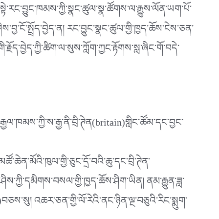
་སྟེ་རང་བྱུང་ཁམས་ཀྱི་སྣང་ཚུལ་སྣ་ཚོགས་ལ་རྒྱུས་ལོན་ཡག་པོ་
ེས་བྱ་ངོ་སྤྲོད་བྱེད་ན། རང་བྱུང་སྣང་ཚུལ་གྱི་ཁྱད་ཆོས་ངེས་ཅན་
ད་བྱེད་ཀྱི་ཚིག་ལ་སུས་ཀློག་ཀྱང་རྟོགས་སླ་ཞིང་གོ་བདེ་
ྱལ་ཁམས་ཀྱི་ས་རྒྱ་ནི་བྲི་ཊེན(britain)གླིང་ཚོམ་དང་བྱང་
ོ་ཆེན་མོའི་ཁུལ་གྱི་ཅུང་དྲོ་བའི་ཆུ་དང་བྲི་ཊེན་
ིས་ཀྱི་དམིགས་བསལ་གྱི་ཁྱད་ཆོས་ཤིག་ཡིན། ནམ་རྒྱུན་ཟླ་
ས་སུ། འཆར་ཅན་གྱི་ལོ་རེའི་ནང་ཉིན་ལྔ་བཅུའི་རིང་སྨུག་