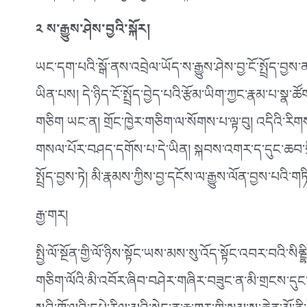
༢ ས་རྒྱུས་ཤེས་བྱའི་སྐོར།
ཡང་དག་པའི་སྒོ་ནས་འབྲེལ་ཡོད་ས་རྒྱུས་ཤེས་བྱ་ངོ་སྤྲོད་བྱས་
ཡིན་པས། དེ་ཉིད་ངོ་སྤྲོད་བྱེད་པའི་རྩོམ་ཡིག་ཀྱང་རྣམ་པ་ས
གཅིག ཡང་ན། གྲོང་ཁྱེར་གཅིག་ལ་སོགས་པ་ལྟ་བུ། འདིའི་ར
གསལ་པོར་བཤད་དགོས་པ་དེ་ཡིན། སྐབས་འགར་ད་དུང་ཆབ་སྲིད་
སྤྲོད་བྱས་ཏེ། མི་རྣམས་ཀྱིས་བྱ་དངོས་ལ་རྒྱུས་ལོན་བྱས་པའི་
རྒྱ་གར།
སྤྱི་ལོ་སྔོན་གྱི་ལོ་ཉིས་སྟོང་ཡས་མས་སུ་འོད་སྟོང་འབར་བའི་ས
གཅིག་ལོའི་མི་འབོར་ཞིབ་བཤེར་གཞིར་བཟུང་ན་མི་གྲངས་དུང