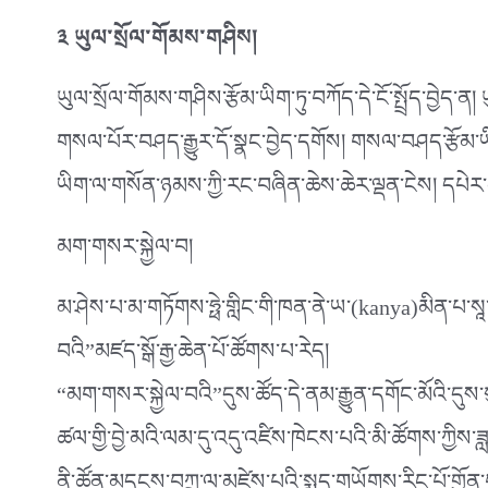
༣ ཡུལ་སྲོལ་གོམས་གཤིས།
ཡུལ་སྲོལ་གོམས་གཤིས་རྩོམ་ཡིག་ཏུ་བཀོད་དེ་ངོ་སྤྲོད་བྱེད་ན
གསལ་པོར་བཤད་རྒྱུར་དོ་སྣང་བྱེད་དགོས། གསལ་བཤད་རྩོམ་ཡི
ཡིག་ལ་གསོན་ཉམས་ཀྱི་རང་བཞིན་ཆེས་ཆེར་ལྡན་ངེས། དཔེར་
མག་གསར་སྐྱེལ་བ།
མ་ཤེས་པ་མ་གཏོགས་ཧྥེ་གླིང་གི་ཁན་ནེ་ཡ་(kanya)མིན་པ་སཱ་ཡ
བའི”མཛད་སྒོ་རྒྱ་ཆེན་པོ་ཚོགས་པ་རེད།
“མག་གསར་སྐྱེལ་བའི”དུས་ཚོད་དེ་ནམ་རྒྱུན་དགོང་མོའི་དུས་
ཚལ་གྱི་བྱེ་མའི་ལམ་དུ་འདུ་འཛིས་ཁེངས་པའི་མི་ཚོགས་ཀྱིས་