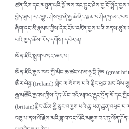
ཚན་རིག་དང་མཐུན་པའི་སྒོ་ནས་རང་བྱུང་ཤེས་བྱ་ངོ་སྤྲོད་བྱས་ན
བྱེད་ཐུབ། རང་བྱུང་ཤེས་བྱ་ནི་རྒྱ་ཆེ་ཞིང་རྣམ་པ་ཤིན་ཏུ་མང་
ཞིག་དང་མི་རྣམས་ཀྱིས་དེར་ངོས་འཛིན་བྱས་པའི་གནས་ཚུལ་གཞིར
བའི་ཁྱད་ཆོས་ཡོད་དགོས། དཔེར་ན།
ཨིན་ཇིའི་སྨུག་པ་དང་ཆར་པ།
ཨིན་ཇིའི་རྒྱལ་ཁབ་ཀྱི་མིང་ཆ་ཚང་ལ་མ་ཧཱ་བྲི་ཊེན (great br
ཨཻར་ལེནྜ་(Ireland) གླིང་ལ་སོགས་པའི་གླིང་ཕྲན་མང་པོས་གྲ
རྒྱ་མཚོའི་རླབས་ཀྱིས་དེད་ཡོང་བའི་མཁའ་རླུང་དྲོན་མོ་དང་གླིང
(britain)གླིང་ཚོམ་གྱི་ཅུང་འཁྱག་པའི་ཆུ་ཕན་ཚུན་འཕྲད་པ་
བཅུ་པ་ནས་ལོ་རྗེས་མའི་ཟླ་བ་དང་པོའི་མཇུག་བར་དུ་ལོན་ཌོ