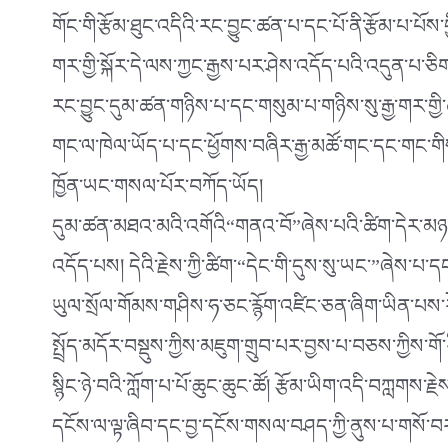
གོང་གི་རྩོམ་ཐུང་འདིའི་རང་བྱུང་ཚན་པ་དང་པོ་ནི་རྩོམ་པ་པོ
གར་གྱི་སྐོར་དེ་ལས་ཀྱང་རྒྱས་པར་ཤེས་འདོད་པའི་འདུན་པ་ཅིག
རང་བྱུང་དུམ་ཚན་གཉིས་པ་དང་གསུམ་པ་གཉིས་སུ་རྒྱ་གར་གྱི་
གང་ལ་ཁེལ་ཡོད་པ་དང་ཕྱོགས་བཞིར་རྒྱ་མཚོ་གང་དང་གང་གི
ཁྱོན་ཡང་གསལ་པོར་བཀོད་ཡོད།
དུམ་ཚན་མཐའ་མའི་འགོའི“གནའ་བོ”ཞེས་པའི་ཚིག་དེར་མཉམ་
འདོད་པས། དེའི་རྗེས་ཀྱི་ཚིག་“དེང་གི་དུས་སུ་ཡང་”ཞེས་པ
ཡུལ་སྲོལ་གོམས་གཤིས་ཧ་ཅང་རྙོག་འཛིང་ཅན་ཞིག་ཡིན་པས་ར
སྤྲོད་མདོར་བསྡུས་ཀྱིས་མཇུག་གྲུབ་པར་བྱས་པ་བཅས་ཀྱིས་གོ
སྙིང་ཉེ་བའི་ཀློག་པ་པོ་ཆུང་ཆུང་ཚོ། རྩོམ་ཡིག་འདི་བཀླགས
དངོས་ལ་ལྟ་ཞིབ་དང་བྱ་དངོས་གསལ་བཤད་ཀྱི་ནུས་པ་གསོ་བར་སྦ