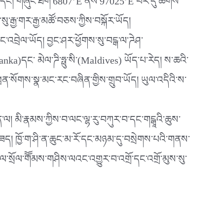
ཡི་བར་དང། གཞུང་ཐིག་6807’E ནས་97025’E བར་དུ་ཆགས་
ས་སུ་རྒྱ་གར་རྒྱ་མཚོ་བཅས་ཀྱིས་བསྐོར་ཡོད།
ང་འབྲེལ་ཡོད། བྱང་ཤར་ཕྱོགས་སུ་བངྒ་ལ་ཌེཤ་
a)དང་ མེལ་ཌི་ཧྥུ་སི་(Maldives) ཡོད་པ་རེད། ས་ཆའི་
་ཕྲན་སོགས་སྣ་མང་རང་བཞིན་གྱིས་གྲུབ་ཡོད། ཡུལ་འདིའི་ས་
་ལ། མི་རྣམས་ཀྱིས་བ་ལང་ལྷ་རུ་བཀུར་བ་དང་གངྒཱའི་ཆུས་
་མ་ཟད། ཁྱོ་ག་ཤི་ན་ཆུང་མ་རོ་དང་མཉམ་དུ་བསྲེགས་པའི་གནས་
ུལ་སྲོལ་གོོམས་གཤིས་ལའང་འགྱུར་བ་འགྲོ་དང་འགྲོ་མུས་སུ་