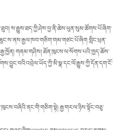
ཐུབ། ས་རྒྱུས་ཐད་ཀྱི་ཤེས་བྱ་ནི་ཆེས་ཕུན་སུམ་ཚོགས་པོ་ཞིག་
བཞི། ཆུང་ས་ནས་རྒྱལ་ཁབ་གཅིག་གམ་གཙང་པོ་ཞིག གླིང་ཕྲན་
ྒྱ་ཁྱོན། གནམ་གཤིས། ཐོན་ཁུངས་ལ་སོགས་པའི་ཁྱད་ཆོས་
བའི་འབྲེལ་ཡོད་ཀྱི་མི་སྣ་དང་ལོ་རྒྱུས་ཀྱི་དོན་དག་ངོ་
ང་ཁུངས་བཞིའི་ནང་གི་གཅིག་སྟེ། རྒྱ་གར་ལ་ཉིས་སྟོང་བཅུ་