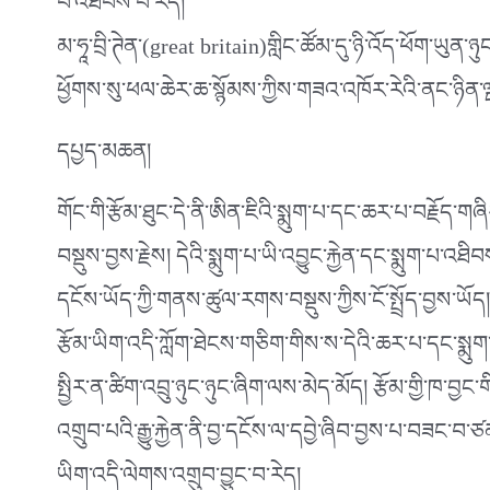
པ་འཐིབས་པ་རེད།
མ་ཧཱ་བྲི་ཊེན་(great britain)གླིང་ཚོམ་དུ་ཉི་འོད་ཕོག་ཡུ
ཕྱོགས་སུ་ཕལ་ཆེར་ཆ་སྙོམས་ཀྱིས་གཟའ་འཁོར་རེའི་ནང་ཉིན
དཔྱད་མཆན།
གོང་གི་རྩོམ་ཐུང་དེ་ནི་ཨིན་ཇིའི་སྨུག་པ་དང་ཆར་པ་བརྗོད་
བསྡུས་བྱས་རྗེས། དེའི་སྨུག་པ་ཡི་འབྱུང་རྐྱེན་དང་སྨུག་པ་
དངོས་ཡོད་ཀྱི་གནས་ཚུལ་རགས་བསྡུས་ཀྱིས་ངོ་སྤྲོད་བྱས་ཡོད། ང
རྩོམ་ཡིག་འདི་ཀློག་ཐེངས་གཅིག་གིས་ས་དེའི་ཆར་པ་དང་སྨུག་
སྤྱིར་ན་ཚིག་འབྲུ་ཉུང་ཉུང་ཞིག་ལས་མེད་མོད། རྩོམ་གྱི་ཁ་བྱ
འགྲུབ་པའི་རྒྱུ་རྐྱེན་ནི་བྱ་དངོས་ལ་དབྱེ་ཞིབ་བྱས་པ་བཟང་བ
ཡིག་འདི་ལེགས་འགྲུབ་བྱུང་བ་རེད།