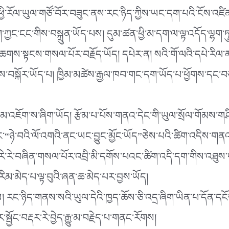
ས་ཕྱི་རོལ་ཡུལ་གཙོ་བོར་བཟུང་ནས་རང་ཉིད་ཀྱིས་ཡང་དག་པའི་ངོས་འཛིན་
་ཀྱང་ངང་གིས་བསྐྲུན་ཡོད་པས། དུམ་ཚན་ཕྱི་མ་དག་ལ་ལྟ་འདོད་ལྷག་ཏུ་
ཆགས་སྟངས་གསལ་པོར་བརྗོད་ཡོད། དཔེར་ན། སའི་གོ་ལའི་དཔེ་རིལ་མའི་
ས་བསྐོར་ཡོད་པ། ཁྱིམ་མཚེས་རྒྱལ་ཁབ་གང་དག་ཡོད་པ་ཕྱོགས་དང་བཅ
འཇོག་ས་ཞིག་ཡོད། རྩོམ་པ་པོས་གནའ་དེང་གི་ཡུལ་སྲོལ་གོམས་གཤི
་དང་“ཉེ་བའི་ལོ་འགའི་ནང་ཡང་བྱུང་མྱོང་ཡོད”ཅེས་པའི་ཚིག་འདིས་ག
ེ་རེ་བཞིན་གསལ་པོར་འབྲི་མི་དགོས་པའང་ཚིག་འདི་དག་གིས་འཐུས་པ
་རིམ་མེད་པ་ལྟ་བུའི་ཞན་ཆ་མེད་པར་བྱས་ཡོད།
་རྗེས། རང་ཉིད་གནས་སའི་ཡུལ་དེའི་ཁྱད་ཆོས་ཅི་འདྲ་ཞིག་ཡིན་པ་དོན
ྱོང་བརྡར་རེ་བྱེད་རྒྱུ་མ་བརྗེད་པ་གནང་རོགས།