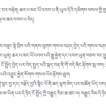
ན་ཉུང་བར་བརྟེན། ཆར་པ་མང་པོ་འབབ་པ་ནི་ཡུལ་དེའི་དམིགས་བསལ་གྱི་ཁ
་ལྔ་ལ་ཆར་འབབ་པ་རེད།
གཞིར་བཟུང་སྟེ་བྲིས་པའི་གནས་ལུགས་གསལ་བཤད་བྱེད་པའི་གསལ་བཤད་རྩ
འཐིབས་ཡུན། ཆར་པ་མང་པོ་འབབ་པའི་རྒྱུ་རྐྱེན་དང་འབབ་ཡུན་བཅས་རང་བ
ོ་སྤྲོད་བྱེད་པར་བེད་སྤྱད་པའི་སྐད་བརྡ་ནི་གོ་བདེ་ཞིང་རྟོགས་སླ་བས
པའི་འབྱུང་རྐྱེན་སོགས་གསལ་པོར་རྟོགས་ཐུབ།
ང་གི་བླང་བྱ་དང། བརྗོད་བྱའི་སྙིང་པོ་ནི་ཆད་ལྷག་མེད་པར་མཚོན་ཡོད་
་ཙམ་མ་ཡིན་པར་དེ་ཉིད་ངོ་སྤྲོད་ཀྱི་བརྒྱུད་རིམ་ཆ་ཚང་ལ། བརྒྱུད་རིམ