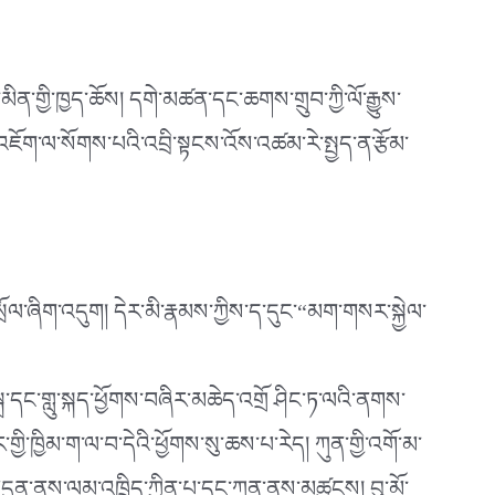
མིན་གྱི་ཁྱད་ཆོས། དགེ་མཚན་དང་ཆགས་གྲུབ་ཀྱི་ལོ་རྒྱུས་
འཇོག་ལ་སོགས་པའི་འབྲི་སྟངས་འོས་འཚམ་རེ་སྤྱད་ན་རྩོམ་
སྲོལ་ཞིག་འདུག། དེར་མི་རྣམས་ཀྱིས་ད་དུང་“མག་གསར་སྐྱེལ་
ྒྲ་དང་གླུ་སྐད་ཕྱོགས་བཞིར་མཆེད་འགྲོ ཤིང་ཏ་ལའི་ནགས་
ི་ཁྱིམ་ག་ལ་བ་དེའི་ཕྱོགས་སུ་ཆས་པ་རེད། ཀུན་གྱི་འགོ་མ་