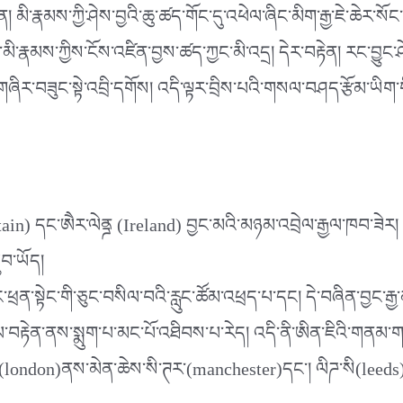
། མི་རྣམས་ཀྱི་ཤེས་བྱའི་ཆུ་ཚད་གོང་དུ་འཕེལ་ཞིང་མིག་རྒྱ་ཇེ་ཆེར་སོང
བས་མི་རྣམས་ཀྱིས་ངོས་འཛིན་བྱས་
ཚད་ཀྱང་མི་འདྲ། དེར་བརྟེན། རང་བྱུང་ཤ
་བཟུང་སྟེ་འབྲི་དགོས། འདི་ལྟར་བྲིས་པའི་གསལ་བཤད་རྩོམ་ཡིག་གི་རྗོ
itain) དང་ཨཻར་ལེནྜ (Ireland) བྱང་མའི་མཉམ་འབྲེལ་རྒྱལ་ཁབ་ཟེར། རྒ
ུབ་ཡོད།
་ཕྲན་སྟེང་གི་ཅུང་བསིལ་བའི་རླུང་ཚོམ་འཕྲད་པ་དང། དེ་བཞིན་བྱང་རྒྱ་མཚ
ལ་བརྟེན་ནས་སྨུག་པ་མང་པོ་འཐིབས་པ་རེད། འདི་ནི་ཨིན་ཇིའི་གནམ་གཤ
ན་(london)ནས་མེན་ཆེས་སི་ཊར་(manchester)དང་། ལིཌ་སི(leeds)བཅ