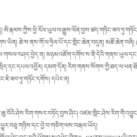
ན། མི་རྣམས་ཀྱིས་ཕྱི་རོལ་ཡུལ་ལ་རྒྱུས་ལོན་བྱས་ཚད་གཏིང་ཟབ་ཏུ་གཏོང་
ྣ་ཚོགས་ཡིན། ཆེ་ས་ནས་གོ་ལ་ཧྲིལ་པོ་དང་གླིང་ཆེན་བདུན། མཚོ་ཆེན་
ིགས་གསལ་བཤད་བྱེད་ན། མཉམ་འཇོག་དགོས་ས་ནི་དེའི་གནས་ཡུལ་དང་ར
དང་དཔལ་འབྱོར། དམག་དོན། རིག་གནས་སོགས་ཀྱི་ཐད་ལ་ཕན་ཐོགས་བྱུང་
གཏིང་ཇེ་ཟབ་ཏུ་གཏོང་དགོས། དཔེར་ན།
ིནྔྷི་ཆུ་བོའི་ཤེས་རིག་གསར་བཏོད་བྱས་ཤིང། འཛམ་གླིང་ཤེས་རིག་གི་འབྱུ
་ཕྱུར་བཅུ་གཉིས་དང་བྱེ་བ་གཅིག་ལས་བརྒལ་ཡོད།