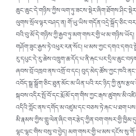
ནི་ཚོན་མདངས་བཀྲ་ལ་མཛེས་པའི་སྨད་གཡོགས་རིང་པོ་གྱོན་པའ
ཆུང་ཆུང་དེ་གཉིས་ཀྱིས་ལག་ཏུ་ཟངས་སྡེར་ཞིག་ཐོགས་ཤིང་སྡེ
ལུགས་སྲོལ་ལྟར་བཤད་ན། གོ་ཡུ་ཡིས་གདོན་འདྲེ་སྐྲོད་ཅིང་བར
བའི་བུ་མོ་དེ་གཉིས་ཀྱི་རྒྱབ་ཏུ་མག་གསར་གྱི་ཕ་མ་གཉིས་ཡོད
གཤོག་ཟུང་རྒྱས་ཏེ་འཕུར་རན་སོང། ཕ་མས་ཀྱང་དགའ་དགའ་སྤྲོ་སྤྲོ
རུ་དཔུང་དེ་རུ་ཆེས་འཁྲུག་ཆ་དོད་པ་ནི་རྐང་པར་དྲིལ་ཆུང་བཏག
ཞབས་བྲོ་འཁྲབ་ནས་འགྲོ་བ་དང། བུད་མེད་ཚོས་ཀྱང་ཁའི་ནང་གི
འབོད་སྒྲ་སྒྲོག་ཅིང་ཐུན་མོང་མ་ཡིན་པའི་རང་ཉིད་ཀྱི་ནུས་རྩལ་
སྐབས་འདིར་སྤོ་བོ་དང་རྨོ་མོ་དག་གིས་ཀྱང་རྒས་ཚུགས་མི་འཛ
འདིའི་ཀློང་ནས་དགོད་མ་འཛུམ་དང་བཅས་ཏེ་རྐང་པ་ཐག་པས་
མི་རྣམས་ཀྱིས་གླུ་ལེན་ཞིང་གར་རྩེད་ཀྱིན་བག་གསར་གྱི་ཁྱིམ
ལྷང་ལྷང་གིས་བསུ་བ་བྱེད། མག་གསར་གྱི་ཕ་མས་དངོས་སུ་གོ