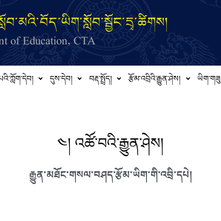
ློབ་མའི་བོད་ཡིག་སློབ་སྦྱོང་དྲྭ་ཚིགས།
t of Education, CTA
པའི་ཀློག་དེབ།
དུས་དེབ།
བརྡ་སྤྲོད།
རྩོམ་འབྲིའི་རྒྱུན་ཤེས།
ཡིག་གཟུ
༤། འཚོ་བའི་རྒྱུན་ཤེས།
རྒྱུན་མཐོང་གསལ་བཤད་རྩོམ་ཡིག་གི་འབྲི་དཔེ།