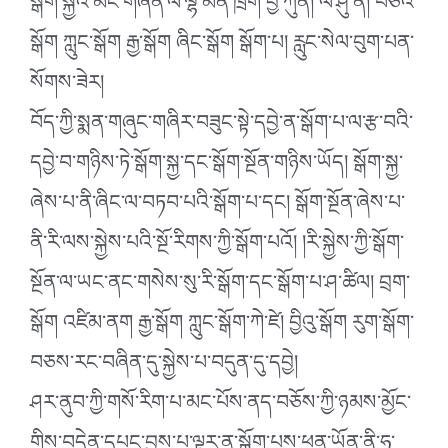
སྒོག་སྐྱའི་མིང་གཞན་ལ་ལྷ་མིན་ཁྲག བྱི་ཀུན། ལ་ཤུ་ན། བཅའ་
སྒོག ཀླུང་སྒོག རྒྱ་སྒོག ཞིང་སྒོག སྒོག་པ། རླུང་སེལ་བུག་པན་
སོགས་ཟེར།
བོད་ཀྱི་སྨན་གཞུང་གཞིར་བཟུང་སྟེ་དབྱེ་ན་སྒོག་པ་ལ་རྩ་བའི་
དབྱེ་བ་གཉིས་ཏེ་སྒོག་སྐྱ་དང་སྒོག་སྔོན་གཉིས་ཡོད། སྒོག་སྐྱ་
ཞེས་པ་ནི་ཞིང་ལ་བཏབ་པའི་སྒོག་པ་དང། སྒོག་སྔོན་ཞེས་པ་
ནི་རི་ལས་སྐྱེས་པའི་སྔོ་རིགས་ཀྱི་སྒོག་པའོ། །རི་སྐྱེས་ཀྱི་སྒོག་
སྔོན་ལ་ཡང་ནང་གསེས་སུ་རི་སྒོག་དང་སྒོག་པ་ཤ་ཚིལ། བྲག་
སྒོག འཛིམ་ནག རྒྱ་སྒོག ཀླུང་སྒོག་ཀེ་ཛེ། བྱིའུ་སྒོག རུག་སྒོག་
བཅས་རང་བཞིན་དུ་སྐྱེས་པ་བདུན་དུ་དབྱེ།
ཤར་ནུབ་ཀྱི་གསོ་རིག་པ་མང་པོས་ནད་བཅོས་ཀྱི་ཉམས་མྱོང་
གིས་བདེན་དཔང་བྱས་པ་ལྟར་ན་སྒོག་པས་ཕན་ཡོན་ནི་ཧ་