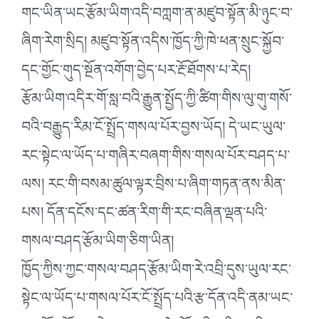
གང་ཡིན་ཡང་རྩོམ་ཡིག་འདི་བཀླག་ན་མཛུབ་སྟོན་མི་ཉུང་བ་
ཞིག་རེག་སྲིད། མཛུབ་སྟོན་འདིས་ཁྱོད་ཀྱི་ཁེ་ཕན་སྲུང་སྐྱོབ་
དང་གྱོང་གུད་སྔོན་འགོག་བྱེད་པར་རྔོ་ཐོགས་པ་རེད།
རྩོམ་ཡིག་འདིར་གོ་སླ་བའི་རྒྱུན་སྤྱོད་ཀྱི་ཚིག་གིས་ལུ་གུ་གསོ་
བའི་བརྒྱུད་རིམ་ངོ་སྤྲོད་གསལ་པོར་བྱས་ཡོད། དེ་ཡང་ཡུལ་
རང་སྟེང་ལ་ཡོད་པ་གཞིར་བཞག་གིས་གསལ་པོར་བཤད་པ་
ལས། རང་གི་བསམ་ཚུལ་ལྟར་བྲིས་པ་ཞིག་གཏན་ནས་མིན་
པས། དོན་དངོས་དང་ཚན་རིག་གི་རང་བཞིན་ལྡན་པའི་
གསལ་བཤད་རྩོམ་ཡིག་ཅིག་ཡིན།
ཁྱོད་ཀྱིས་ཀྱང་གསལ་བཤད་རྩོམ་ཡིག་རེ་འབྲི་དུས་ཡུལ་རང་
སྟེང་ལ་ཡོད་པ་གསལ་པོར་ངོ་སྤྲོད་པའི་རྩ་དོན་འདི་ནམ་ཡང་