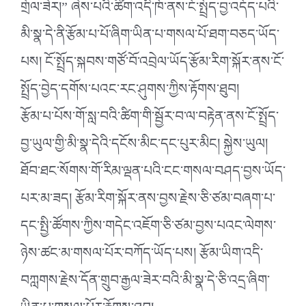
གྲོལ་ཟེར།” ཞེས་པའི་ཚིག་འདི་ཁོ་ནས་ངོ་སྤྲོད་བྱ་འདོད་པའི་
མི་སྣ་དེ་ནི་རྩོམ་པ་པོ་ཞིག་ཡིན་པ་གསལ་པོ་ཐག་བཅད་ཡོད་
པས། ངོ་སྤྲོད་སྐབས་གཙོ་བོ་འབྲེལ་ཡོད་རྩོམ་རིག་སྐོར་ནས་ངོ་
སྤྲོད་བྱེད་དགོས་པའང་རང་ཤུགས་ཀྱིས་རྟོགས་ཐུབ།
རྩོམ་པ་པོས་གོ་སླ་བའི་ཚིག་གི་སྦྱོར་བ་ལ་བརྟེན་ནས་ངོ་སྤྲོད་
བྱ་ཡུལ་གྱི་མི་སྣ་དེའི་དངོས་མིང་དང་པུར་མིང། སྐྱེས་ཡུལ།
ཐོབ་ཐང་སོགས་གོ་རིམ་ལྡན་པའི་ངང་གསལ་བཤད་བྱས་ཡོད་
པར་མ་ཟད། རྩོམ་རིག་སྐོར་ནས་བྱས་རྗེས་ཅི་ཙམ་བཞག་པ་
དང་སྤྱི་ཚོགས་ཀྱིས་གདེང་འཇོག་ཅི་ཙམ་བྱས་པའང་ལེགས་
ཉེས་ཚང་མ་གསལ་པོར་བཀོད་ཡོད་པས། རྩོམ་ཡིག་འདི་
བཀླགས་རྗེས་དོན་གྲུབ་རྒྱལ་ཟེར་བའི་མི་སྣ་དེ་ཅི་འདྲ་ཞིག་