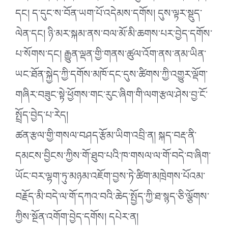
དང། ད་དུང་ས་བོན་ཡག་པོ་འདེམས་དགོས། དུས་ལྟར་སྡུད་
ལེན་དང། ཉི་མར་སྐམ་ནས་བལ་མོ་མི་ཆགས་པར་བྱེད་དགོས་
པ་སོགས་དང། རྒྱུན་ལྡན་གྱི་གནས་ཚུལ་འོག་ནས་ནམ་ཡིན་
ཡང་ཐོན་སྐྱེད་ཀྱི་དགོས་མཁོ་དང་དུས་ཚིགས་ཀྱི་འགྱུར་ལྡོག་
གཞིར་བཟུང་སྟེ་ཕྱོགས་གང་རུང་ཞིག་གི་ལག་རྩལ་ཤེས་བྱ་ངོ་
སྤྲོད་བྱེད་པ་རེད།
ཚན་རྩལ་གྱི་གསལ་བཤད་རྩོམ་ཡིག་འབྲི་ན། སྐད་བརྡ་ནི་
དམངས་བྱིངས་ཀྱིས་གོ་ཐུབ་པའི་ཁ་གསལ་ལ་གོ་བདེ་བ་ཞིག་
ཡོང་བར་ལྷག་ཏུ་མཉམ་འཇོག་བྱས་ཏེ་ཚིག་མཁྲེགས་པོའམ་
བརྗོད་མི་བདེ་ལ་གོ་དཀའ་བའི་ཆེད་སྤྱོད་ཀྱི་ཐ་སྙད་ཅི་ལྕོགས་
ཀྱིས་སྔོན་འགོག་བྱེད་དགོས། དཔེར་ན།