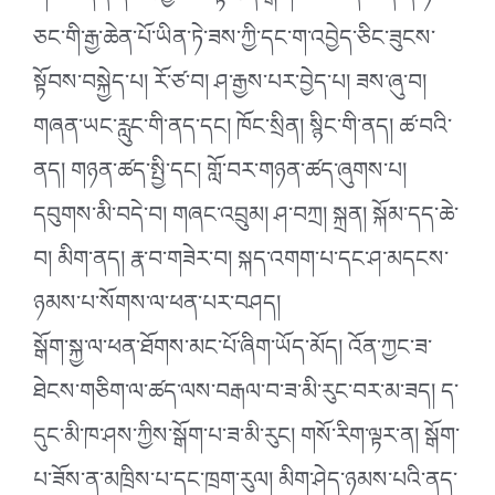
ཅང་གི་རྒྱ་ཆེན་པོ་ཡིན་ཏེ་ཟས་ཀྱི་དང་ག་འབྱེད་ཅིང་ཟུངས་
སྟོབས་བསྐྱེད་པ། རོ་ཙ་བ། ཤ་རྒྱས་པར་བྱེད་པ། ཟས་ཞུ་བ།
གཞན་ཡང་རླུང་གི་ནད་དང། ཁོང་སྲིན། སྙིང་གི་ནད། ཚ་བའི་
ནད། གཉན་ཚད་སྤྱི་དང། གློ་བར་གཉན་ཚད་ཞུགས་པ།
དབུགས་མི་བདེ་བ། གཞང་འབྲུམ། ཤ་བཀྲ། སྐྲན། སྐོམ་དད་ཆེ་
བ། མིག་ནད། རྣ་བ་གཟེར་བ། སྐད་འགག་པ་དང་ཤ་མདངས་
ཉམས་པ་སོགས་ལ་ཕན་པར་བཤད།
སྒོག་སྐྱ་ལ་ཕན་ཐོགས་མང་པོ་ཞིག་ཡོད་མོད། འོན་ཀྱང་ཟ་
ཐེངས་གཅིག་ལ་ཚད་ལས་བརྒལ་བ་ཟ་མི་རུང་བར་མ་ཟད། ད་
དུང་མི་ཁ་ཤས་ཀྱིས་སྒོག་པ་ཟ་མི་རུང། གསོ་རིག་ལྟར་ན། སྒོག་
པ་ཟོས་ན་མཁྲིས་པ་དང་ཁྲག་རུལ། མིག་ཤེད་ཉམས་པའི་ནད་