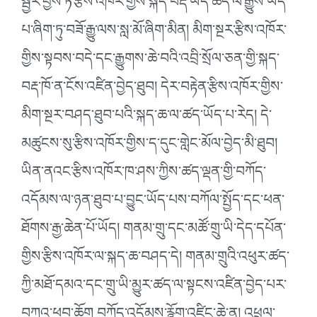
སྦྱོར་བྱས་ཏེ་རྩིས་འཁོར་གྱིས་སྐད་བརྡ་ཡོད་ཚད་ལ་རྒྱུས་ཡོད་
པ་ཞིག་ཏུ་བཟོ་རྒྱུ་ལས་སླ་མོ་ཞིག་མིན། མིག་སྔར་རྩིས་འཁོར་
གྱིས་སྟབས་བདེ་དང་རྒྱུགས་ཆེ་བའི་འབྲི་སྲོལ་ཅན་གྱི་སྐད་
བརྡ་ཁོ་ན་ངོས་འཛིན་བྱེད་ཐུབ། དེར་བརྟེན་རྩིས་འཁོར་གྱིས་
མིག་སྔར་བཤད་ཐུབ་པའི་སྐད་ཆ་ལ་ཚད་ཡོད་པ་རེད། དེ་
མཚུངས་སུ་རྩིས་འཁོར་གྱིས་ད་དུང་གླེང་མོལ་བྱེད་མི་ཐུབ།
ཡིན་ནའང་རྩིས་འཁོར་ཁ་ཤས་ཀྱིས་ཚད་ལྡན་གྱི་བཀོད་
འདོམས་ལ་ཉན་ཐུབ་པ་བྱུང་ཡོད་པས་བཀོལ་སྤྱོད་དང་ཕན་
ཐོགས་རྒྱ་ཆེན་པོ་ཡོད། གནམ་གྲུ་དང་མཚོ་གྲུ་ཡི་དེད་དཔོན་
གྱིས་རྩིས་འཁོར་ལ་སྐད་ཆ་བཤད་དེ། གནམ་གྲུའི་འཕུར་ཚད་
ཀྱི་མཐོ་དམའ་དང་གྲུ་ཡི་མྱུར་ཚད་ལ་སྟངས་འཛིན་བྱེད་པར་
བཀའ་ཕབ་ཆོག བཀོད་འདོམས་རྙོག་འཛིང་ཆེ་ན། འཕྲུལ་