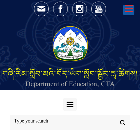
Skip to main content
གཞི་རིམ་སློབ་མའི་བོད་ཡིག་སློབ་སྦྱོང་དྲྭ་ཚིགས།
Department of Education, CTA