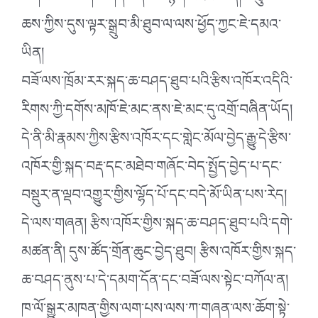
ཆས་ཀྱིས་དུས་ལྟར་སྒྲུབ་མི་ཐུབ་ལ་ལས་ཕྱོད་ཀྱང་ཇེ་དམའ་
ཡིན།
བཟོ་ལས་ཁྲོམ་རར་སྐད་ཆ་བཤད་ཐུབ་པའི་རྩིས་འཁོར་འདིའི་
རིགས་ཀྱི་དགོས་མཁོ་ཇེ་མང་ནས་ཇེ་མང་དུ་འགྲོ་བཞིན་ཡོད།
དེ་ནི་མི་རྣམས་ཀྱིས་རྩིས་འཁོར་དང་གླེང་མོལ་བྱེད་རྒྱུ་དེ་རྩིས་
འཁོར་གྱི་སྐད་བརྡ་དང་མཐེབ་གཞོང་བེད་སྤྱོད་བྱེད་པ་དང་
བསྡུར་ན་ལྡབ་འགྱུར་གྱིས་ལྷོད་པོ་དང་བདེ་མོ་ཡིན་པས་རེད།
དེ་ལས་གཞན། རྩིས་འཁོར་གྱིས་སྐད་ཆ་བཤད་ཐུབ་པའི་དགེ་
མཚན་ནི། དུས་ཚོད་གྲོན་ཆུང་བྱེད་ཐུབ། རྩིས་འཁོར་གྱིས་སྐད་
ཆ་བཤད་ནུས་པ་དེ་དམག་དོན་དང་བཟོ་ལས་སྟེང་བཀོལ་ན།
ཁ་ལོ་སྒྱུར་མཁན་གྱིས་ལག་པས་ལས་ཀ་གཞན་ལས་ཆོག་སྟེ་