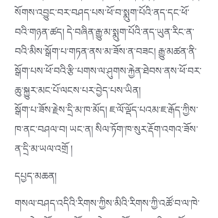
སོགས་འབྱུང་བར་བཤད་པས་ཕོ་བ་སྨུག་པོའི་ནད་དང་ཕོ་
བའི་གཉན་ཚད། དེ་བཞིན་རྒྱུ་མ་སྨུག་པོའི་ནད་ཡུན་རིང་ན་
བའི་མིས་སྒོག་པ་གཏན་ནས་མ་ཟོས་ན་བཟང། རྒྱུ་མཚན་ནི་
སྒོག་པས་ཕོ་བའི་རྩི་པགས་ལ་ཤུགས་རྐྱེན་ཐེབས་ནས་ཕོ་བར་
ཆུ་སྐྱུར་མང་པོ་ལངས་པར་བྱེད་པས་ཡིན།
སྒོག་པ་ཟོས་རྗེས་དྲི་མ་ཁ་མོད། ཇ་ལོ་ལྡོད་པའམ་ཇ་རྒོད་ཀྱིས་
ཁ་ནང་བཤལ་བ། ཡང་ན། སིལ་ཏོག་ཁ་སུར་རྡོག་འགའ་ཟོས་
ན་དྲི་མ་ཡལ་འགྲོ །
དཔྱད་མཆན།
གསལ་བཤད་འདིའི་རིགས་ཀྱིས་མིའི་རིགས་ཀྱི་འཚོ་བ་ལ་ཁེ་