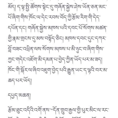
མོད། ད་ལྟ་སྤྱི་ཚོགས་སྟེང་དུ་གཞོན་སྐྱེས་ཤེས་ཡོན་ཅན་མང་
པོ་ཞིག་གིས་ཁོང་ལ་དེང་རབས་བོད་ཀྱི་རྩོམ་རིག་གི་དེད་
དཔོན་དང། གཞོན་སྐྱེས་མཁས་པའི་དབང་པོ་སོགས་མཚན་
གྱི་རྣམ་གྲངས་དུ་མས་བསྟོད་ཅིང། མཁས་དབང་དུང་དཀར་
བློ་བཟང་འཕྲིན་ལས་སོགས་མཁས་པ་མི་ཉུང་བ་ཞིག་གིས་
ཀྱང་གདེང་འཇོག་མི་དམན་པ་བྱེད་ཀྱིན་ཡོད་པར་མ་ཟད།
ཁོང་གི་སྐོར་ལ་ཞིབ་འཇུག་བྱེད་པའི་རྒྱུན་ཡང་ད་ལྟའི་བར་མ་
ཆད་པར་ཡོད།
དཔྱད་མཆན།
རྩོམ་ཐུང་འདིའི་འགོ་ནས་“དོན་གྲུབ་རྒྱལ་གྱི་པུར་མིང་ལ་རང་