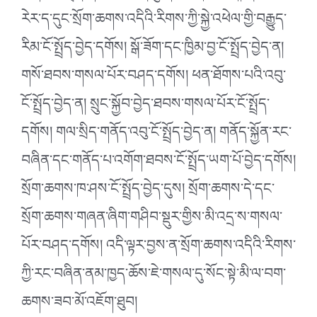
རེར་ད་དུང་སྲོག་ཆགས་འདིའི་རིགས་ཀྱི་སྐྱེ་འཕེལ་གྱི་བརྒྱུད་
རིམ་ངོ་སྤྲོད་བྱེད་དགོས། སྒོ་ཟོག་དང་ཁྱིམ་བྱ་ངོ་སྤྲོད་བྱེད་ན།
གསོ་ཐབས་གསལ་པོར་བཤད་དགོས། ཕན་ཐོགས་པའི་འབུ་
ངོ་སྤྲོད་བྱེད་ན། སྲུང་སྐྱོབ་བྱེད་ཐབས་གསལ་པོར་ངོ་སྤྲོད་
དགོས། གལ་སྲིད་གནོད་འབུ་ངོ་སྤྲོད་བྱེད་ན། གནོད་སྐྱོན་རང་
བཞིན་དང་གནོད་པ་འགོག་ཐབས་ངོ་སྤྲོད་ཡག་པོ་བྱེད་དགོས།
སྲོག་ཆགས་ཁ་ཤས་ངོ་སྤྲོད་བྱེད་དུས། སྲོག་ཆགས་དེ་དང་
སྲོག་ཆགས་གཞན་ཞིག་གཤིབ་སྡུར་གྱིས་མི་འདྲ་ས་གསལ་
པོར་བཤད་དགོས། འདི་ལྟར་བྱས་ན་སྲོག་ཆགས་འདིའི་རིགས་
ཀྱི་རང་བཞིན་ནམ་ཁྱད་ཆོས་ཇེ་གསལ་དུ་སོང་སྟེ་མི་ལ་བག་
ཆགས་ཟབ་མོ་འཇོག་ཐུབ།