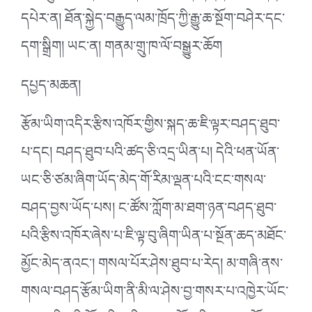
དཔེར་ན། ཐོན་སྐྱེད་བརྒྱུད་ལམ་ཁྲོད་ཀྱི་རྒྱུ་ཆ་སྔོག་བཤེར་དང་
དག་སྒྲིག། ཡང་ན། གནམ་གྲུ་ཁ་ལོ་བསྒྱུར་ཆོག
དཔྱད་མཆན།
རྩོམ་ཡིག་འདིར་རྩིས་འཁོར་གྱིས་སྐད་ཆ་ཇི་ལྟར་བཤད་ཐུབ་
པ་དང། བཤད་ཐུབ་པའི་ཚད་ཅི་འདྲ་ཡིན་པ། དེའི་ཕན་ཡོན་
ཡང་ཅི་ཙམ་ཞིག་ཡོད་མེད་གོ་རིམ་ལྡན་པའི་ངང་གསལ་
བཤད་བྱས་ཡོད་པས། ང་ཚོས་ཀློག་མ་ཐག་ཉན་བཤད་ཐུབ་
པའི་རྩིས་འཁོར་ཞེས་པ་ཇི་ལྟ་བུ་ཞིག་ཡིན་པ་སྔོན་ཆད་མཐོང་
མྱོང་མེད་ནའང་། གསལ་པོར་ཤེས་ཐུབ་པ་རེད། མ་གཞི་ནས་
གསལ་བཤད་རྩོམ་ཡིག་ནི་མི་ལ་ཤེས་བྱ་གསར་པ་འཁྱེར་ཡོང་