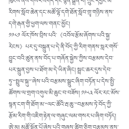
ཁུངས་ནས་གསར་འགོད་དང་སྙན་སྒྲོན་པ། ཀྲུང་དབྱང་མི་
རིགས་སློབ་ཆེན་དང་མཚོ་ལྷོ་དགེ་ཐོན་སློབ་གྲྭ་གཉིས་ནས་
དགེ་རྒན་གྱི་ཕྱག་ལས་གནང་མྱོང།
༡༩༨༡ ལོར་ཁོས་བྲིས་པའི་《འབོལ་རྩོམ་ཞོགས་པའི་སྐྱ་
རེངས》པར་དུ་བསྐྲུན་པ་དེ་ནི་བོད་ཀྱི་རིག་གནས་སླར་གསོ་
བྱུང་བའི་ཚུན་ནས་བོད་པ་གཞོན་སྐྱེས་ཀྱིས་བརྩམས་དེབ་
པར་སྐྲུན་བྱས་པ་ཐོག་མ་དེ་ཡིན་ཞིང། སྦྲང་ཆར་དུས་དེབ་
ཏུ་“སྤྲུལ་སྐུ”་ཞེས་པའི་བརྩམས་སྒྲུང་ཞིག་བཏོན་པ་དེས་སྤྱི་
ཚོགས་ལ་གྲག་འགུལ་མི་ཆུང་བ་བཟོས། ༡༩༨༣ ལོར་རང་མོས་
སྙན་ངག་གི་ཐོག་མ་“ལང་ཚོའི་རྦ་ཆུ་”བརྩམས་ཏེ་བོད་ཀྱི་
རྩོམ་རིག་གི་འཇིག་རྟེན་ལ་གཞུང་ལམ་གསར་པ་ཞིག་བཏོད།
ཨེ་མ། མཚོ་སྔོན་པོ་ཞེས་པའི་གཞས་ཚིག་ཅིག་བརྩམས་ནས་