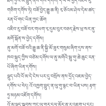
ཐོག་ཏུ་འོ་མ་བླུད་ནས་གསོ་དགོས། དེ་ལ་ཡོ་བྱད་འཇིབ་རུ་
གཅིག་དགོས་ཏེ། བཟོ་བྱེད་རྒྱུ་ཆ་ནི། རྭ་ཅོའམ་ཤེལ་དེམ་ཚད་
རན་པོ་གང་ཡིན་ཀྱང་ཆོག
འཇིབ་རུ་བཟོ་བར་གཡག་རྭ་དུམ་བུར་བཅད་རྗེས་ཕྲ་སར་ནུ་
མགོ་སྐོན་ས་བྱེད་དགོས།
ནུ་མགོ་བཟོ་བའི་རྒྱུ་ཆ་ནི་སྐྱི་མོ་ཟུར་གསུམ་ཞིག་དྲས་ནས་
ཁབ་སྐུད་ཀྱིས་བཙེམ་དགོས་ལ་ནུ་མགོའི་སྦུ་གུ་ཆེ་ཆུང་རན་
པོ་ཞིག་ཡིན་དགོས།
ལྡུད་པའི་འོ་མ་དེ་ངེས་པར་དུ་བསྲོས་ནས་དྲོད་འཇམ་བྱེད་
དགོས་པ་རེད། འོ་འཁྱག་བླུད་ན་ལུ་གུ་རྙང་བ་ཡིན་པས། རྟག་
ཏུ་མཉམ་འཇོག་དགོས།
འོ་མ་ལྡུད་སྐབས་ཀྱང་ལུ་གུར་དལ་མོར་ནུ་རུ་འཇུག་པ་དང།