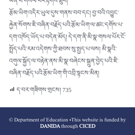
ཡིན་པ་གསལ་པོར་རྟོགས་ཐུབ།
རྩོམ་ཡིག་འདིར་ཡུལ་དུས་གནས་བབ་དང། བྱ་བའི་འབྱུང་
རྐྱེན་སོགས་ཇི་བཞིན་བརྗོད་པའི་རྩོམ་ཡིག་ལ་ཚང་དགོས་པ་
དག་འཁོད་ཡོད་པ་བདེན་མོད། དེ་དག་ནི་མི་སྣ་གསལ་པོར་ངོ་
སྤྲོད་པའི་རམ་འདེགས་ཀྱི་ཐབས་སུ་སྤྱད་པ་ལས། མི་སྣའི་
འགུལ་སྐྱོད་ལ་བརྟེན་ནས་མི་སྣ་བཞེངས་སྐྲུན་བྱེད་པའི་ཇི་
བཞིན་བརྗོད་པའི་རྩོམ་ཡིག་གི་འབྲི་སྟངས་མིན།
ད་བར་གཟིགས་གྲངས།
735
© Department of Education •This website is funded by
DANIDA
through
CICED