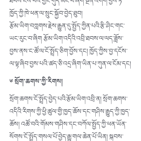
ཐེབས་ངེས་པའི་གྱོང་གུད་མང་པོ་ཞིག་སྔོན་འགོག་བྱས་ཏེ་
ཁྱོད་ཀྱི་ཁེ་ཕན་ལ་སྲུང་སྐྱོབ་བྱེད་ཐུབ།
རྩོམ་ཡིག་བཀླགས་རྗེས་རྒྱུན་དུ་སྤྱོད་ཀྱིན་པའི་རྩི་ཤིང་གང་
ཡང་རུང་བ་ཞིག རྩོམ་ཡིག་འདིའི་འབྲི་ཐབས་ལ་ལད་ཟློས་
བྱས་ནས་ང་ཚོ་ལ་ངོ་སྤྲོད་ཅིག་བྱོས་དང། ཁྱོད་ཀྱིས་བྱ་དངོས་
ལ་ལྟ་ཞིབ་བྱས་པའི་ཚད་ཅི་འདྲ་ཞིག་ཡིན་པ་ཀུན་ལ་ངོམ་དང།
༦ སྲོག་ཆགས་ཀྱི་རིགས།
སྲོག་ཆགས་ངོ་སྤྲོད་བྱེད་པའི་རྩོམ་ཡིག་འབྲི་ན། སྲོག་ཆགས་
འདིའི་རིགས་ཀྱི་ཕྱི་ཚུལ་གྱི་ཁྱད་ཆོས་དང་གཤིས་རྒྱུད་ཀྱི་ཁྱད་
ཆོས། འཚོ་བའི་གོམས་གཤིས་དང་བཀོལ་སྤྱོད་ཀྱི་ཕན་ཡོན་
སོགས་ངོ་སྤྲོད་གསལ་པོ་བྱེད་རྒྱུ་གལ་ཆེན་པོ་ཡིན། སྐབས་