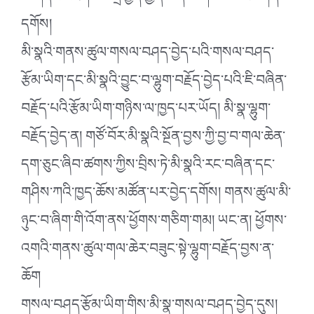
དགོས།
མི་སྣའི་གནས་ཚུལ་གསལ་བཤད་བྱེད་པའི་གསལ་བཤད་
རྩོམ་ཡིག་དང་མི་སྣའི་བྱུང་བ་ལྷུག་བརྗོད་བྱེད་པའི་ཇི་བཞིན་
བརྗོད་པའི་རྩོམ་ཡིག་གཉིས་ལ་ཁྱད་པར་ཡོད། མི་སྣ་ལྷུག་
བརྗོད་བྱེད་ན། གཙོ་བོར་མི་སྣའི་སྔོན་བྱས་ཀྱི་བྱ་བ་གལ་ཆེན་
དག་ཅུང་ཞིབ་ཚགས་ཀྱིས་བྲིས་ཏེ་མི་སྣའི་རང་བཞིན་དང་
གཤིས་ཀའི་ཁྱད་ཆོས་མཚོན་པར་བྱེད་དགོས། གནས་ཚུལ་མི་
ཉུང་བ་ཞིག་གི་འོག་ནས་ཕྱོགས་གཅིག་གམ། ཡང་ན། ཕྱོགས་
འགའི་གནས་ཚུལ་གལ་ཆེར་བཟུང་སྟེ་ལྷུག་བརྗོད་བྱས་ན་
ཆོག
གསལ་བཤད་རྩོམ་ཡིག་གིས་མི་སྣ་གསལ་བཤད་བྱེད་དུས།