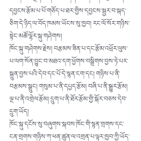
དབྱངས་རྩོམ་པ་པོ་གཅོད་པ་ཐར་གྱིས་དབྱངས་སྦྱར་བ་སྐད་
ཅིག་དེ་ཉིད་ལ་བོད་ཁམས་ཡོངས་སུ་ཁྱབ། རང་ལོ་སོར་གཉིས་
སྟེང་མཚོ་ལྷོར་སྐུ་གཤེགས།
ཁོང་སྐུ་གཤེགས་རྗེས། བརྩམས་ཟིན་པ་དང་རྩོམ་འཕྲོར་ལུས་
པ་ལག་སོན་བྱུང་བ་མཐའ་དག་ཕྱོགས་བསྒྲིགས་བྱས་ཏེ་པར་
སྐྲུན་བྱས་པའི་དེབ་དང་པོ་དེ་སྙན་ངག་དང། གཉིས་པ་ནི་
བརྩམས་སྒྲུང། གསུམ་པ་ནི་དཔྱད་རྩོམ། བཞི་པ་ནི་སྒྱུར་རྩོམ།
ལྔ་པ་ནི་འགྲེལ་རྩོམ། དྲུག་པ་ནི་ཐོར་རྩོམ་གྱི་སྐོར་བཅས་དེབ་
དྲུག་ཡོད།
ཁོང་སྐུ་དངོས་སུ་བཞུགས་སྐབས་ཁོང་གི་སྙན་གྲགས་དང་
ངན་གྲགས་གཉིས་ཀ་ཕན་ཚུན་ལ་འགྲན་པ་ལྟར་ཁྱབ་ཀྱི་ཡོད་