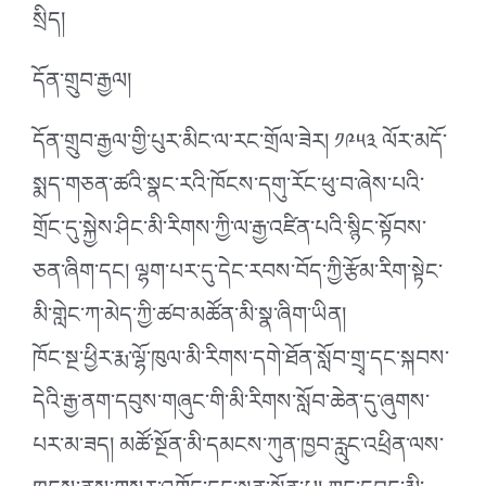
སྲིད།
དོན་གྲུབ་རྒྱལ།
དོན་གྲུབ་རྒྱལ་གྱི་པུར་མིང་ལ་རང་གྲོལ་ཟེར། ༡༩༥༣ ལོར་མདོ་
སྨད་གཅན་ཚའི་སྣང་རའི་ཁོངས་དགུ་རོང་ཕུ་བ་ཞེས་པའི་
གྲོང་དུ་སྐྱེས་ཤིང་མི་རིགས་ཀྱི་ལ་རྒྱ་འཛིན་པའི་སྙིང་སྟོབས་
ཅན་ཞིག་དང། ལྷག་པར་དུ་དེང་རབས་བོད་ཀྱི་རྩོམ་རིག་སྟེང་
མི་གླེང་ཀ་མེད་ཀྱི་ཚབ་མཚོན་མི་སྣ་ཞིག་ཡིན།
ཁོང་སྔ་ཕྱིར་རྨ་ལྷོ་ཁུལ་མི་རིགས་དགེ་ཐོན་སློབ་གྲྭ་དང་སྐབས་
དེའི་རྒྱ་ནག་དབུས་གཞུང་གི་མི་རིགས་སློབ་ཆེན་དུ་ཞུགས་
པར་མ་ཟད། མཚོ་སྔོན་མི་དམངས་ཀུན་ཁྱབ་རླུང་འཕྲིན་ལས་