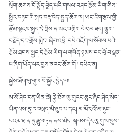
སྲོག་ཆགས་ངོ་སྤྲོད་བྱེད་པའི་གསལ་བཤད་རྩོམ་ཡིག་གིས་
སྤྱིར་བཏང་གི་སྐད་བརྡ་བེད་སྤྱད་ཆོག་ལ། ཡང་རིག་རྩལ་གྱི་
རྩོམ་སྟངས་སྤྱད་དེ་བྲིས་ན་ཡང་འགྲིག དེར་མ་ཟད། ལྷུག་
བརྗོད་དང་གྲོས་གླེང། ཞིབ་འབྲི། དཔེ་འཇོག་ལ་སོགས་པའི་
རྩོམ་ཐབས་སྤྱད་དེ་རྩོམ་ཡིག་ལ་གསོན་ཉམས་དང་བྲོ་བ་ལྡན་
པ་ཞིག་ཡོད་པར་བྱས་ནའང་ཆོག་གོ ། དཔེར་ན།
སྐྱེས་ཐོག་ལུ་གུ་གསོ་སྐྱོང་བྱེད་པ།
མ་མོ་ཤེད་ངན་ཡིན་ཚེ། སྐྱེ་ཐོག་ལུ་གུའང་ཆུང་ཞིང་ཤེད་མེད་
ཡིན་པས་ནུ་ཁ་འཕྲད་མི་ཐུབ་པ་དང། མ་མོར་འོ་མ་ཉུང་
བའམ་ཐ་ན་ནུ་རྒྱུ་གཏན་ནས་མེད། སྐབས་དེར་ལུ་གུ་ལ་དུས་