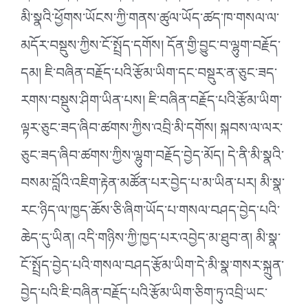
མི་སྣའི་ཕྱོགས་ཡོངས་ཀྱི་གནས་ཚུལ་ཡོད་ཚད་ཁ་གསལ་ལ་
མདོར་བསྡུས་ཀྱིས་ངོ་སྤྲོད་དགོས། དོན་གྱི་བྱུང་བ་ལྷུག་བརྗོད་
དམ། ཇི་བཞིན་བརྗོད་པའི་རྩོམ་ཡིག་དང་བསྡུར་ན་ཅུང་ཟད་
རགས་བསྡུས་ཤིག་ཡིན་པས། ཇི་བཞིན་བརྗོད་པའི་རྩོམ་ཡིག་
ལྟར་ཅུང་ཟད་ཞིབ་ཚགས་ཀྱིས་འབྲི་མི་དགོས། སྐབས་ལ་ལར་
ཅུང་ཟད་ཞིབ་ཚགས་ཀྱིས་ལྷུག་བརྗོད་བྱེད་མོད། དེ་ནི་མི་སྣའི་
བསམ་བློའི་འཇིག་རྟེན་མཚོན་པར་བྱེད་པ་མ་ཡིན་པར། མི་སྣ་
རང་ཉིད་ལ་ཁྱད་ཆོས་ཅི་ཞིག་ཡོད་པ་གསལ་བཤད་བྱེད་པའི་
ཆེད་དུ་ཡིན། འདི་གཉིས་ཀྱི་ཁྱད་པར་འབྱེད་མ་ཐུབ་ན། མི་སྣ་
ངོ་སྤྲོད་བྱེད་པའི་གསལ་བཤད་རྩོམ་ཡིག་དེ་མི་སྣ་གསར་སྐྲུན་
བྱེད་པའི་ཇི་བཞིན་བརྗོད་པའི་རྩོམ་ཡིག་ཅིག་ཏུ་འབྲི་ཡང་