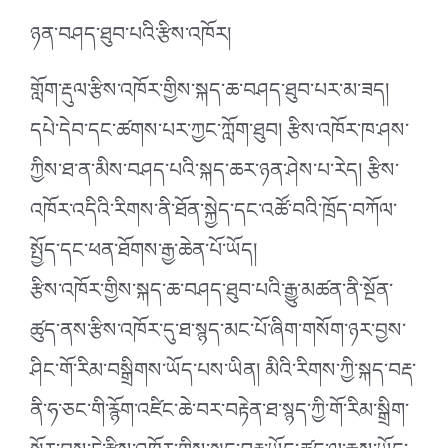
ཉན་བཤད་ཐུབ་པའི་རྩིས་འཁོར།
གློག་རྡུལ་རྩིས་འཁོར་གྱིས་སྐད་ཆ་བཤད་ཐུབ་པར་མ་ཟད།
དཔེ་དེབ་དང་ཚགས་པར་ཀྱང་ཀློག་ཐུབ། རྩིས་འཁོར་ཁ་ཤས་
ཀྱིས་ཐ་ན་མིས་བཤད་པའི་སྐད་ཆར་ཉན་ཤེས་པ་རེད། རྩིས་
འཁོར་འདིའི་རིགས་ནི་ཐོན་སྐྱེད་དང་འཚོ་བའི་ཁྲོད་བཀོལ་
སྤྱོད་དང་ཕན་ཐོགས་རྒྱ་ཆེན་པོ་ཡོད།
རྩིས་འཁོར་གྱིས་སྐད་ཆ་བཤད་ཐུབ་པའི་རྒྱུ་མཚན་ནི་སྔོན་
ཚུད་ནས་རྩིས་འཁོར་དུ་ཐ་སྙད་མང་པོ་ཞིག་གསོག་ཉར་བྱས་
ཤིང་གོ་རིམ་བསྒྲིགས་ཡོད་པས་ཡིན། མིའི་རིགས་ཀྱི་སྐད་བརྡ་
ནི་ཧ་ཅང་གི་རྙོག་འཛིང་ཆེ་བར་བརྟེན་ཐ་སྙད་ཀྱི་གོ་རིམ་སྒྲིག་