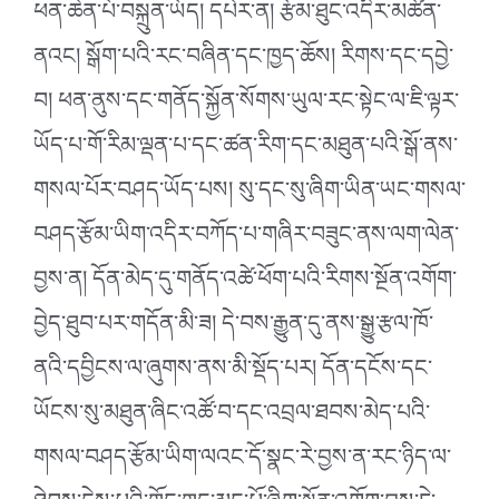
ཕན་ཆེན་པོ་བསྐྲུན་ཡོད། དཔེར་ན། རྩོམ་ཐུང་འདིར་མཚོན་
ནའང། སྒོག་པའི་རང་བཞིན་དང་ཁྱད་ཆོས། རིགས་དང་དབྱེ་
བ། ཕན་ནུས་དང་གནོད་སྐྱོན་སོགས་ཡུལ་རང་སྟེང་ལ་ཇི་ལྟར་
ཡོད་པ་གོ་རིམ་ལྡན་པ་དང་ཚན་རིག་དང་མཐུན་པའི་སྒོ་ནས་
གསལ་པོར་བཤད་ཡོད་པས། སུ་དང་སུ་ཞིག་ཡིན་ཡང་གསལ་
བཤད་རྩོམ་ཡིག་འདིར་བཀོད་པ་གཞིར་བཟུང་ནས་ལག་ལེན་
བྱས་ན། དོན་མེད་དུ་གནོད་འཚེ་ཕོག་པའི་རིགས་སྔོན་འགོག་
བྱེད་ཐུབ་པར་གདོན་མི་ཟ། དེ་བས་རྒྱུན་དུ་ནས་སྒྱུ་རྩལ་ཁོ་
ནའི་དབྱིངས་ལ་ཞུགས་ནས་མི་སྡོད་པར། དོན་དངོས་དང་
ཡོངས་སུ་མཐུན་ཞིང་འཚོ་བ་དང་འབྲལ་ཐབས་མེད་པའི་
གསལ་བཤད་རྩོམ་ཡིག་ལའང་དོ་སྣང་རེ་བྱས་ན་རང་ཉིད་ལ་