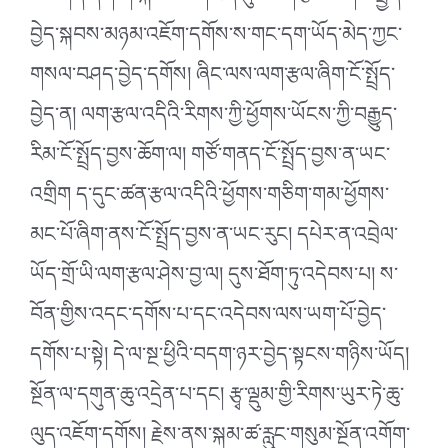
བྱེད་སྐབས་མཉམ་འཇོག་དགོས་ས་གང་དག་ཡོད་མེད་ཀྱང་
གསལ་བཤད་བྱེད་དགོས། ཞིང་ལས་ལག་རྩལ་ཞིག་ངོ་སྤྲོད་
བྱེད་ན། ལག་རྩལ་འདིའི་རིགས་ཀྱི་ཕྱོགས་ཡོངས་ཀྱི་བརྒྱུད་
རིམ་ངོ་སྤྲོད་བྱས་ཆོག་ལ། གཙོ་གནད་ངོ་སྤྲོད་བྱས་ན་ཡང་
འགྲིག ད་དུང་ཚན་རྩལ་འདིའི་ཕྱོགས་གཅིག་གམ་ཕྱོགས་
མང་པོ་ཞིག་ནས་ངོ་སྤྲོད་བྱས་ན་ཡང་རུང། དཔེར་ན་འབྲེལ་
ཡོད་གྲོ་ཡི་ལག་རྩལ་ཤེས་བྱ་ལ། དུས་ཐོག་ཏུ་འདེབས་པ། ས་
བོན་གྱིས་འདང་དགོས་པ་དང་འདེབས་ལས་ཡག་པོ་བྱེད་
དགོས་པ་སྟེ། དེ་ལ་སྔ་ཕྱིའི་བདག་ཉར་བྱེད་སྟངས་གཉིས་ཡོད།
སྔོན་ལ་དགུན་ཆུ་འདྲེན་པ་དང། རྩྭ་ལྡུམ་གྱི་རིགས་ཡུར་ཏེ་ཆུ་
ལུད་འཇོག་དགོས། རྗེས་ནས་སྐམ་ཚ་རླུང་གསུམ་སྔོན་འགོག་