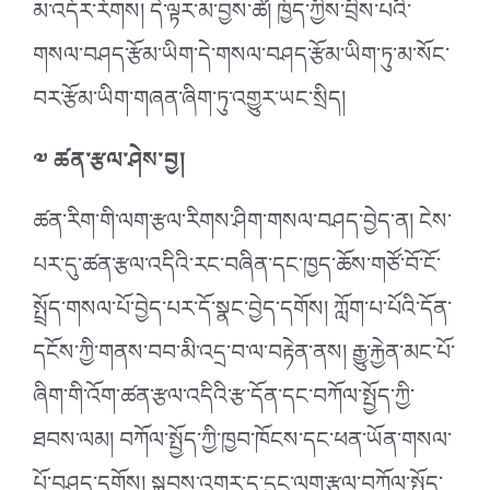
མ་འདོར་རོགས། དེ་ལྟར་མ་བྱས་ཚེ། ཁྱོད་ཀྱིས་བྲིས་པའི་
གསལ་བཤད་རྩོམ་ཡིག་དེ་གསལ་བཤད་རྩོམ་ཡིག་ཏུ་མ་སོང་
བར་རྩོམ་ཡིག་གཞན་ཞིག་ཏུ་འགྱུར་ཡང་སྲིད།
༧ ཚན་རྩལ་ཤེས་བྱ།
ཚན་རིག་གི་ལག་རྩལ་རིགས་ཤིག་གསལ་བཤད་བྱེད་ན། ངེས་
པར་དུ་ཚན་རྩལ་འདིའི་རང་བཞིན་དང་ཁྱད་ཆོས་གཙོ་བོ་ངོ་
སྤྲོད་གསལ་པོ་བྱེད་པར་དོ་སྣང་བྱེད་དགོས། ཀློག་པ་པོའི་དོན་
དངོས་ཀྱི་གནས་བབ་མི་འདྲ་བ་ལ་བརྟེན་ནས། རྒྱུ་རྐྱེན་མང་པོ་
ཞིག་གི་འོག་ཚན་རྩལ་འདིའི་རྩ་དོན་དང་བཀོལ་སྤྱོད་ཀྱི་
ཐབས་ལམ། བཀོལ་སྤྱོད་ཀྱི་ཁྱབ་ཁོངས་དང་ཕན་ཡོན་གསལ་
པོ་བཤད་དགོས། སྐབས་འགར་ད་དུང་ལག་རྩལ་བཀོལ་སྤྱོད་