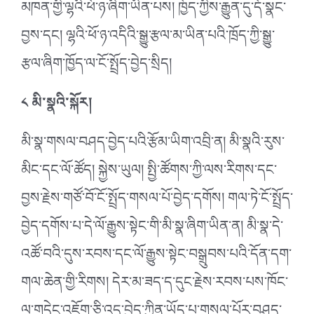
མཁན་གྱི་ལྷའི་ཕོ་ཉ་ཞིག་ཡིན་པས། ཁྱོད་ཀྱིས་རྒྱུན་དུ་དོ་སྣང་
བྱས་དང། ལྷའི་ཕོ་ཉ་འདིའི་སྒྱུ་རྩལ་མ་ཡིན་པའི་ཁྲོད་ཀྱི་སྒྱུ་
རྩལ་ཞིག་ཁྱོད་ལ་ངོ་སྤྲོད་བྱེད་སྲིད།
༨ མི་སྣའི་སྐོར།
མི་སྣ་གསལ་བཤད་བྱེད་པའི་རྩོམ་ཡིག་འབྲི་ན། མི་སྣའི་རུས་
མིང་དང་ལོ་ཚོད། སྐྱེས་ཡུལ། སྤྱི་ཚོགས་ཀྱི་ལས་རིགས་དང་
བྱས་རྗེས་གཙོ་བོ་ངོ་སྤྲོད་གསལ་པོ་བྱེད་དགོས། གལ་ཏེ་ངོ་སྤྲོད་
བྱེད་དགོས་པ་དེ་ལོ་རྒྱུས་སྟེང་གི་མི་སྣ་ཞིག་ཡིན་ན། མི་སྣ་དེ་
འཚོ་བའི་དུས་རབས་དང་ལོ་རྒྱུས་སྟེང་བསྒྲུབས་པའི་དོན་དག་
གལ་ཆེན་གྱི་རིགས། དེར་མ་ཟད་ད་དུང་རྗེས་རབས་པས་ཁོང་
ལ་གདེང་འཇོག་ཅི་འདྲ་བྱེད་ཀྱིན་ཡོད་པ་གསལ་པོར་བཤད་