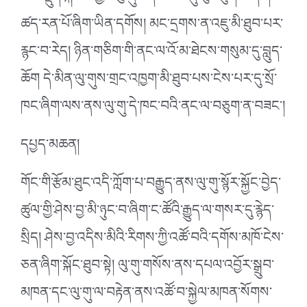
ཚད་རན་པོ་ཞིག་ཡིན་དགོས། མང་དྲགས་ན་འཇུ་མི་ཐུབ་པར་
རྙང་བ་རེད། ཉིན་གཅིག་གི་ནང་ལ་འོ་མ་ཐེངས་གསུམ་དུ་བླུད་
ཆོག དེ་མིན་ལུ་གུས་གྲང་འཁྱག་མི་ཐུབ་པས་ངེས་པར་དུ་སྲོ་
ཁང་ཞིག་ལས་ནས་ལུ་གུ་དེ་ཁང་བའི་ནང་ལ་བཅུག་ན་བཟང་།
དཔྱད་མཆན།
གོང་གི་རྩོམ་ཐུང་འདི་ཀློག་པ་བརྒྱུད་ནས་ལུ་གུ་སྙོར་སྐྱོང་བྱེད་
ཚུལ་གྱི་ཤེས་བྱ་མི་ཉུང་བ་ཞིག་ང་ཚོའི་རྒྱུད་ལ་གསར་དུ་རྙེད་
སྲིད། ཤེས་བྱ་འདིས་མིའི་རིགས་ཀྱི་འཚོ་བའི་དགོས་མཁོ་ངེས་
ཅན་ཞིག་སྐོང་ཐུབ་སྟེ། ལུ་གུ་གསོས་ནས་དཔལ་འབྱོར་སྒྲུབ་
མཁན་དང་ལུ་གུ་ལ་བརྟེན་ནས་འཚོ་བ་སྐྱེལ་མཁན་སོགས་