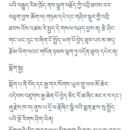
པའི་བརྒྱུད་རིམ་ཁྲོད་ནས་ལྷུག་བརྗོད་ཀྱི་འབྲི་ཐབས་བར་
བཅུག་བྱས་ཆོག་ལ། གཏམ་དཔེ་དང་གཤིབ་སྡུར་གྱི་འབྲི་
ཐབས་འོས་འཚམ་རེ་སྤྱད་དེ་གསལ་བཤད་བྱས་ན། རྩི་ཤིང་
གང་ཡང་རུང་བ་ཞིག་ངོ་སྤྲོད་ཡག་པོ་བྱེད་ཐུབ་པར་མ་ཟད།
རྩོམ་ཡིག་ལའང་གསོན་ཉམས་ལྷག་ཏུ་འདོན་ཐུབ། དཔེར་ན།
སྒོག་སྐྱ།
སྒོག་པ་ནི་བོད་དང་རྒྱ་གར་སོགས་ཡུལ་གྲུ་ཕལ་མོ་ཆེར་
འདེབས་འཛུགས་རྒྱ་ཆེན་པོ་བྱེད་ཅིང་རོ་ཚ་ཞིང་མངར་བ་དང་།
ཞུ་རྗེས་ཁ་བ། ནུས་པ་དྲོ་ལ་རྣོ་ཞིང་ལྕི་བའི་སྨན་རྫས་སུ་སྤྱོད་
པའི་སྔོ་རིགས་ཤིག་ཡིན།