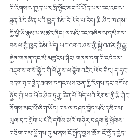
གི་རིགས་ལ་ཁྱད་པར་ཁྲི་སྟོང་མང་པོ་ཡོད་པས་རང་རང་ལ་
ཐུན་མོང་མིན་པའི་ཁྱད་ཆོས་རེ་ཡོད་པ་རེད། རྩི་ཤིང་ཁ་ཤས་
ཀྱི་ཕྱི་ཡི་རྣམ་པ་མཚར་ཞིང། ལ་ལའི་རང་བཞིན་ལ་དམིགས་
བསལ་གྱི་ཁྱད་ཆོས་ཡོད། ཡང་འགའ་ཤས་ཀྱི་སྐྱེ་འཚར་གྱི་རྒྱུ་
རྐྱེན་གཞན་དང་མི་མཚུངས་ཤིང། གཞན་དག་གི་འདེབས་
འཛུགས་གསོ་སྐྱོང་གི་ལོ་རྒྱུས་ལ་རྙོག་འཛིང་ཡོད་ཅིང། ད་དུང་
བདག་ཉར་བྱེད་ཐབས་དཀའ་ལས་ཅན་གྱི་རིགས་དང་བཀོལ་
སྤྱོད་ཀྱི་ཕན་ཡོན་ཤིན་ཏུ་རྒྱ་ཆེན་པོ་ཡོད་པའི་རིགས་ཀྱི་རྩི་ཤིང་
སོགས་མང་པོ་ཞིག་ཡོད། གསལ་བཤད་བྱེད་པའི་དམིགས་
ཡུལ་དང་ཀློག་པ་པོའི་དགོས་མཁོ་གཞིར་བཞག་སྟེ་ཕྱོགས་
གཅིག་གམ་ཕྱོགས་དུ་མ་ནས་ངོ་སྤྲོད་བྱས་ཆོག ངོ་སྤྲོད་བྱེད་