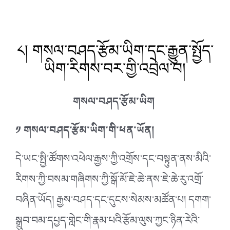
༨། གསལ་བཤད་རྩོམ་ཡིག་དང་རྒྱུན་སྤྱོད་
ཡིག་རིགས་བར་གྱི་འབྲེལ་བ།
གསལ་བཤད་རྩོམ་ཡིག
༡ གསལ་བཤད་རྩོམ་ཡིག་གི་ཕན་ཡོན།
དེ་ཡང་སྤྱི་ཚོགས་འཕེལ་རྒྱས་ཀྱི་འགྲོས་དང་བསྟུན་ནས་མིའི་
རིགས་ཀྱི་བསམ་གཞིགས་ཀྱི་སྒོ་མོ་ཇེ་ཆེ་ནས་ཇེ་ཆེ་རུ་འགྲོ་
བཞིན་ཡོད། རྒྱས་བཤད་དང་དུངས་སེམས་མཚོན་པ། དགག་
སྒྲུབ་བམ་དཔྱད་གླེང་གི་རྣམ་པའི་རྩོམ་ལུས་ཀྱང་ཉིན་
རེའི་