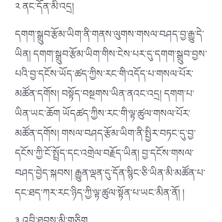
༢ ནང་དོན་མི་འདྲ།
དགག་སྒྲུབ་རྩོམ་ཡིག་ནི་གནས་ལུགས་གསལ་བཤད་བྱ་རྒྱུ་དེ་
ཡིན། དགག་སྒྲུབ་རྩོམ་ཡིག་གིས་ངེས་པར་དུ་དགག་སྒྲུབ་བྱས་
པའི་བྱ་དངོས་ཡོད་ཚད་ཀྱིས་རང་གི་འདོད་པ་གསལ་པོར་
མཚོན་དགོས། བསྟོད་བསྔགས་ཡིན་ནའང་འདྲ། དགག་པ་
ཡིན་ཡང་ཆོག ཡོདཚད་ཀྱིས་རང་གི་ལྟ་ཚུལ་གསལ་པོར་
མཚོན་དགོས། གསལ་བཤད་རྩོམ་ཡིག་ནི་སྤྱིར་བཏང་དུ་བྱ་
དངོས་ཀྱི་ངོ་སྤྲོད་དང་འགྲེལ་བརྗོད་ཡིན། བྱ་དངོས་གསལ་
བཤད་བྱེད་སྐབས། རྒྱུན་ལྡན་དུ་དོན་སྙིང་ཅི་ཡིན་མི་མཚོན་པ་
དང་ཐད་ཀར་རང་ཉིད་ཀྱི་ལྟ་ཚུལ་སྟོན་པ་ཡང་མིན་ནོ། །