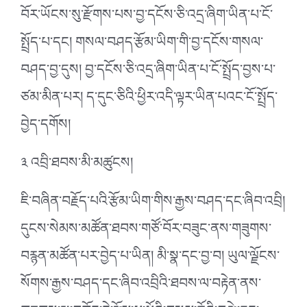
བོར་ཡོངས་སུ་རྫོགས་པས་བྱ་དངོས་ཅི་འདྲ་ཞིག་ཡིན་པ་ངོ་
སྤྲོད་པ་དང། གསལ་བཤད་རྩོམ་ཡིག་གི་བྱ་དངོས་གསལ་
བཤད་བྱ་དུས། བྱ་དངོས་ཅི་འདྲ་ཞིག་ཡིན་པ་ངོ་སྤྲོད་བྱས་པ་
ཙམ་མིན་པར། ད་དུང་ཅིའི་ཕྱིར་འདི་ལྟར་ཡིན་པའང་ངོ་སྤྲོད་
བྱེད་དགོས།
༣ འབྲི་ཐབས་མི་མཚུངས།
ཇི་བཞིན་བརྗོད་པའི་རྩོམ་ཡིག་གིས་རྒྱས་བཤད་དང་ཞིབ་འབྲི།
དུངས་སེམས་མཚོན་ཐབས་གཙོ་བོར་བཟུང་ནས་གཟུགས་
བརྙན་མཚོན་པར་བྱེད་པ་ཡིན། མི་སྣ་དང་བྱ་བ། ཡུལ་ལྗོངས་
སོགས་རྒྱས་བཤད་དང་ཞིབ་འབྲིའི་ཐབས་ལ་བརྟེན་ནས་