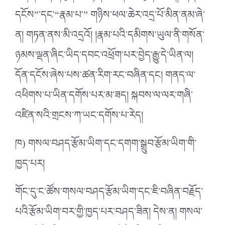
དངོས”་དང་“རྣམ་པ་” གཉིས་ཕལ་ཆེར་འདྲ་པོ་མིན་ནམ་ཞེ་
ན། གཏན་ནས་མི་འདྲའོ། །རྣམ་པའི་དམིགས་ཡུལ་ནི་གསོན་
ཉམས་ལྡན་ཞིང་ཡིད་དབང་འཕྲོག་པར་བྱེད་རྒྱུ་དེ་ཡིན་ལ།
དོན་དངོས་ཞེས་པས་ཚན་རིག་རང་བཞིན་དང། གནད་ལ་
འཕིགས་པ་ཡིན་དགོས་པར་མ་ཟད། སྐབས་ལ་ལར་གཞི་
འཛིན་སའི་གྲངས་ཀ་ཡང་དགོས་པ་རེད།
ཁ) གསལ་བཤད་རྩོམ་ཡིག་དང་དགག་སྒྲུབ་རྩོམ་ཡིག་གི་
ཁྱད་པར།
གོང་དུ་ང་ཚོས་གསལ་བཤད་རྩོམ་ཡིག་དང་ཇི་བཞིན་བརྗོད་
པའི་རྩོམ་ཡིག་བར་གྱི་ཁྱད་པར་བཤད་ཟིན། དེས་ན། གསལ་