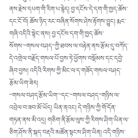
ནས་རྗེས་དཔག་གི་རིག་པ་རྙེད། བྱ་དངོས་དེ་དག་གི་ཁྱད་ཆོས་
དང་ངོ་བོ། ཆོས་ཉིད་རང་བཞིན་སོགས་ཤེས་རྟོགས་བྱུང། རྨང་
གཞི་འདིའི་སྟེང་ནས། བྱ་དངོས་དག་གི་ཁྱད་ཆོས་
སོགས་“གསལ་བཤད”ཀྱི་ཐབས་ལ་བརྟེན་ནས་རྩོམ་དུ་བཀོད་
དེ་འགྲེལ་བརྗོད་གསལ་པོ་བྱས་ཏེ་ཕྱོགས་བསྡོམས་དང་དབྱེ་
ཞིབ་བྱས། འདིའི་རིགས་ཀྱི་མིང་ལ་ད་གཟོད་གསལ་བཤད་
རྩོམ་ཡིག་ཟེར།
“གསལ་བཤད་རྩོམ་ཡིག་”དང་“གསལ་བཤད”གཉིས་ལ་
འབྲེལ་བ་ཟབ་མོ་ཡོད། ཡིན་ནའང། དེ་གཉིས་ཀྱི་གོ་དོན་
གཏན་ནས་མི་འདྲ། གཅིག་ནི་རྩོམ་ལུས་ཀྱི་རིགས་ཤིག་ཡིན་ལ་
ཅིག་ཤོས་ནི་སྐད་བརྡའི་མཚོན་སྟངས་ཤིག་ཡིན། འདི་གཉིས་