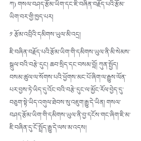
ཀ) གསལ་བཤད་རྩོམ་ཡིག་དང་ཇི་བཞིན་བརྗོད་པའི་རྩོམ་
ཡིག་བར་གྱི་ཁྱད་པར།
༡ རྩོམ་འབྲིའི་དམིགས་ཡུལ་མི་འདྲ།
ཇི་བཞིན་བརྗོད་པའི་རྩོམ་ཡིག་གི་དམིགས་ཡུལ་ནི་མི་སེམས་
སྒུལ་བའི་བརྩེ་དུང། ཆབ་སྲིད་དང་བསམ་བློ། ཀུན་སྤྱོད།
བསམ་ཚུལ་ལ་སོགས་པའི་ཕྱོགས་མང་པོ་ཞིག་ལ་རྒྱུས་ལོན་
པར་བྱས་ཏེ་ཡིད་དུ་འོང་བའི་བརྩེ་དུང་ལ་མྱོང་རོལ་བྱེད་དུ་
བཅུག་སྟེ་ཡིད་འགུལ་ཐེབས་སུ་འཇུག་རྒྱུ་དེ་ཡིན། གསལ་
བཤད་རྩོམ་ཡིག་གི་དམིགས་ཡུལ་ནི་བྱ་དངོས་གང་ཞིག་ཇི་མ་
ཇི་བཞིན་དུ་ངོ་སྤྲོད་རྒྱུ་དེ་ལས་མ་འདས།