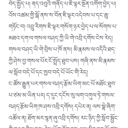
བེད་སྤྱོད་པ། ནད་འབུའི་གནོད་པ་ཇི་ལྟར་སྔོན་འགོག་བྱེད་པ།
འོས་འཚམ་གྱི་སྒོ་ནས་ས་བོན་ཇི་ལྟར་འདེབས་པ་དང་ཆུ་
གཏོང་བ། འབྲུ་རིགས་ཇི་ལྟར་གསོག་ཉར་བྱེད་པ་ལ་སོགས་པ་
མཐའ་དག་ལ་གསལ་བཤད་ཀྱི་ཡི་གེ་འབྲི་དགོས་ངེས་རེད།
གསལ་བཤད་ཡི་གེ་བྲིས་པ་ཁོ་ནས། མི་རྣམས་ལ་འདིའི་ཐད་
ཀྱི་ཤེས་བྱ་གསལ་པོར་ངོ་སྤྲོད་ཐུབ་པས། གཞི་ནས་མི་རྣམས་
ལ་སློབ་བདེ་པོ་དང་ཁྱབ་བདེ་པོ་ཡོང་གི་རེད།
ང་ཚོས་རྒྱུན་པར་གསལ་བཤད་རྩོམ་ཡིག་མང་པོ་མཐོང་ཐུབ་
པ་ཙམ་མ་ཡིན་པར། ད་དུང་དངོས་སུ་ལག་འགུལ་ཏེ་གསལ་
བཤད་རྩོམ་ཡིག་ཁ་ཤས་འབྲི་དགོས། དཔེར་ན། ལས་སྣེ་ཞིག་
འཚོལ་ན། ཐོག་མར་སྙན་ཞུ་འབྲི་དགོས། རང་ཉིད་ཀྱི་སློབ་སྦྱོང་