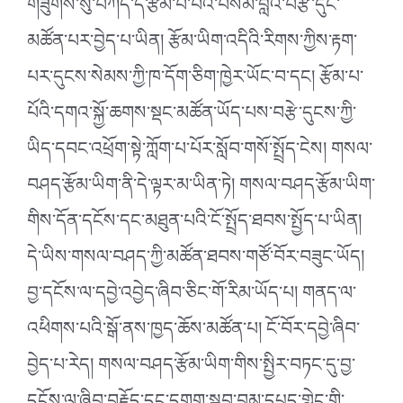
གཟུགས་སུ་བཀོད་དེ་རྩོམ་པ་པོའི་བསམ་བློའི་བརྩེ་དུང་
མཚོན་པར་བྱེད་པ་ཡིན། རྩོམ་ཡིག་འདིའི་རིགས་ཀྱིས་རྟག་
པར་དུངས་སེམས་ཀྱི་ཁ་དོག་ཅིག་ཁྱེར་ཡོང་བ་དང། རྩོམ་པ་
པོའི་དགའ་སྐྱོ་ཆགས་སྡང་མཚོན་ཡོད་པས་བརྩེ་དུངས་ཀྱི་
ཡིད་དབང་འཕྲོག་སྟེ་ཀློག་པ་པོར་སློབ་གསོ་སྤྲོད་ངེས། གསལ་
བཤད་རྩོམ་ཡིག་ནི་དེ་ལྟར་མ་ཡིན་ཏེ། གསལ་བཤད་རྩོམ་ཡིག་
གིས་དོན་དངོས་དང་མཐུན་པའི་ངོ་སྤྲོད་ཐབས་སྤྱོད་པ་ཡིན།
དེ་ཡིས་གསལ་བཤད་ཀྱི་མཚོན་ཐབས་གཙོ་བོར་བཟུང་ཡོད།
བྱ་དངོས་ལ་དབྱེ་འབྱེད་ཞིབ་ཅིང་གོ་རིམ་ཡོད་པ། གནད་ལ་
འཕིགས་པའི་སྒོ་ནས་ཁྱད་ཆོས་མཚོན་པ། ངོ་བོར་དབྱེ་ཞིབ་
བྱེད་པ་རེད། གསལ་བཤད་རྩོམ་ཡིག་གིས་སྤྱིར་བཏང་དུ་བྱ་