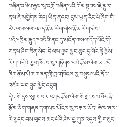
བཞིན་འཕེལ་རྒྱས་སུ་འགྲོ་བཞིན་པའི་གོམ་སྟབས་ཇེ་མྱུར་
ནས་ཇེ་མགྱོགས་རེད། ཡིན་ནའང། དུས་ཡུན་རིང་པོ་ཞིག་གི་
རིང་ལ་གསལ་བཤད་རྩོམ་ཡིག་གིས་རྩོམ་ཡིག་ཅེས་
པའི་“ཁྱིམ་རྒྱུད་”འདིའི་ནང་དུ་མངོན་གསལ་དོད་པོའི་གོ་
གནས་ཤིག་ཟིན་མེད། དེ་ལས་ཀྱང་སྣང་ཆུང་དུ་སོང་སྟེ་རྩོམ་
ཡིག་འདིའི་ཁྱབ་ཁོངས་སུ་གཏོགས་པའི་རྩོམ་ཡིག་མང་པོ་
ཞིག་རྩོམ་ཡིག་གཞན་གྱི་ཁྱབ་ཁོངས་སུ་བསྡུས་པའི་ནོར་
འཛོལ་ཡང་བྱུང་མྱོང་འདུག
དེང་གི་དུས་སུ། གསལ་བཤད་རྩོམ་ཡིག་གི་གྲངས་འབོར་ནི་
རྩོམ་ཡིག་གཞན་དག་ལས་ཡོངས་སུ་བརྒལ་ཡོད། ཆེ་ས་ནས་
ལེའུ་དང་བམ་གྲངས་མང་པོའི་ཤེས་བྱ་ཀུན་འདུས་ཀྱི་གསུང་