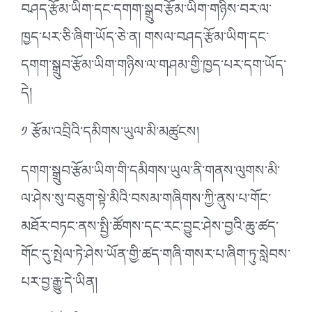
བཤད་རྩོམ་ཡིག་དང་དགག་སྒྲུབ་རྩོམ་ཡིག་གཉིས་བར་ལ་
ཁྱད་པར་ཅི་ཞིག་ཡོད་ཅེ་ན། གསལ་བཤད་རྩོམ་ཡིག་དང་
དགག་སྒྲུབ་རྩོམ་ཡིག་གཉིས་ལ་གཤམ་གྱི་ཁྱད་པར་དག་ཡོད་
དེ།
༡ རྩོམ་འབྲིའི་དམིགས་ཡུལ་མི་མཚུངས།
དགག་སྒྲུབ་རྩོམ་ཡིག་གི་དམིགས་ཡུལ་ནི་གནས་ལུགས་མི་
ལ་ཤེས་སུ་བཅུག་སྟེ་མིའི་བསམ་གཞིགས་ཀྱི་ནུས་པ་གོང་
མཐོར་བཏང་ནས་སྤྱི་ཚོགས་དང་རང་བྱུང་ཤེས་བྱའི་ཆུ་ཚད་
གོང་དུ་སྤེལ་ཏེ་ཤེས་ཡོན་གྱི་ཚད་གཞི་གསར་པ་ཞིག་ཏུ་སླེབས་
པར་བྱ་རྒྱུ་དེ་ཡིན།