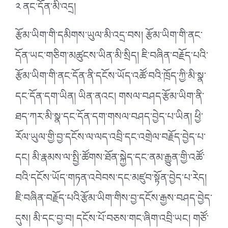
༢ ནང་དོན་མི་འདྲ།
རྩོམ་ཡིག་གི་དམིགས་ཡུལ་མི་འདྲ་བས། རྩོམ་ཡིག་གི་ནང་
དོན་ཡང་གཅིག་མཚུངས་ཡིན་མི་སྲིད། ཇི་བཞིན་བརྗོད་པའི་
རྩོམ་ཡིག་གི་ནང་དོན་ནི་དངོས་ཡོད་འཚོ་བའི་ཁྲོད་ཀྱི་མི་སྣ་
དང་དོན་དག་ཡིན། ཡིན་ནའང། གསལ་བཤད་རྩོམ་ཡིག་ནི་
ཐད་ཀར་མི་སྣ་དང་དོན་དག་གསལ་བཤད་བྱེད་པ་ཡིན། ཕྱི་
རོལ་ཡུལ་གྱི་བྱ་དངོས་ལ་ལད་འབྲི་དང་འགྲེལ་བརྗོད་བྱེད་པ་
དང། མི་རྣམས་ལ་སྤྱི་ཚོགས་ཐོན་སྐྱེད་དང་ནམ་རྒྱུན་གྱི་འཚོ་
བའི་དངོས་ཡོད་གཏན་འབེབས་དང་མཛུབ་སྟོན་བྱེད་པ་རེད།
ཇི་བཞིན་བརྗོད་པའི་རྩོམ་ཡིག་གིས་བྱ་དངོས་རྒྱས་བཤད་བྱེད་
དུས། མི་དང་བྱ་བ། དངོས་པོ་བཅས་གང་ཞིག་འབྲི་ཡང། གཙོ་