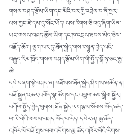
འགྲན་རྩོད་ཀྱི་གཡང་ཆེན་པོར་ལྷུང་བའི་དུས་རབས་འདིར།
གསལ་བཤད་རྩོམ་ཡིག་དང་མིའི་བར་གྱི་འབྲེལ་བ་ནི་སྔར་
ལས་ཀྱང་ཇེ་དམ་དུ་སོང་ཡོད། ལས་རིགས་ཅི་འདྲ་ཞིག་ཡིན་
ཡང་གསལ་བཤད་རྩོམ་ཡིག་དང་ཁ་འབྲལ་ཐབས་མེད་ཅེས་
བརྗོད་ཆོག། ལྷག་པར་དུ་ཐོན་སྐྱེད་གསར་སྐྲུན་བྱེད་པའི་
བརྒྱུད་རིམ་ཁྲོད་གསལ་བཤད་རྩོམ་ཡིག་གི་སྤྱོད་སྒོ་ཧ་ཅང་རྒྱ་
ཆེ།
དཔེ་བཞག་སྟེ་བཤད་ན། བཟོ་ལས་ཐོན་སྐྱེད་ཤིག་ལ་མཚོན་ན།
བཟོ་སྐྲུན་འཆར་འགོད་སྣ་ཚོགས་དང་འཕྲུལ་ཆས་སྒྲིག་སྦྱོར།
བཀོལ་སྤྱོད་བྱེད་ལུགས། ཐོན་སྐྱེད་ལག་རྩལ་སོགས་ཡོད་ཚད་
ལ་ཡི་གེའི་གསལ་བཤད་ཡོད་པ་རེད། དཔེར་ན། ཆུ་ཚོད་
འཁོར་ལོ་བཟོ་གྲྭས་ལག་འདོགས་ཆུ་ཚོད་འཁོར་ལོའི་རིགས་