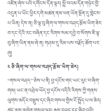
འཛིན་ཞེས་པའི་དགོངས་དོན་ལྟར། སྤྲོ་བའམ་དོན་གཉེར་གྱི་
འདུན་པ་ཡོང་ཕྱིར་དགེ་མཚན་ནམ་ཕན་ཡོན་སྔོན་དུ་གླེངས་
པ་ཡིན། དེས་ན། ཅི་ལྟ་བུ་ཞིག་ལ་གསལ་བཤད་རྩོམ་ཡིག་ཟེར་
བ་དང་དེའི་རང་བཞིན་དང་རིགས་སམ་དབྱེ་བ་སོགས་ཇི་ལྟ་
བུ་ཞིག་ཡིན་ནམ་ཞེ་ན། གཤམ་དུ་རིམ་པས་བརྗོད་ཆོག་པར་
ཞུ།
༢ ཅི་ཞིག་ལ་གསལ་བཤད་རྩོམ་ཡིག་ཟེར།
“གསལ་བཤད”་ཅེས་པ་ནི། བྱ་དངོས་གང་ཡང་རུང་བ་ཞིག་
གམ། ཡང་ན་འབྲེལ་ཡོད་བྱ་དངོས་འདིའི་རིགས་ཀྱི་གནས་
ལུགས་མདོར་བསྡུས་དང་ཞིབ་གསལ་གྱིས་ངོ་སྤྲོད་པ་ལ་ཟེར།