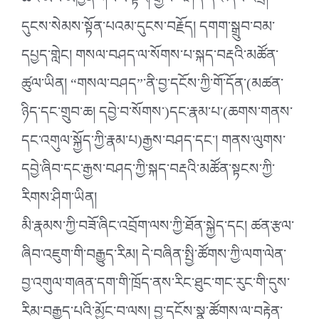
ཚང་མས་མཁྱེན་གསལ་ལྟར། རྒྱས་བཤད་དང་ཞིབ་འབྲི།
དུངས་སེམས་སྟོན་པའམ་དུངས་བརྗོད། དགག་སྒྲུབ་བམ་
དཔྱད་གླེང། གསལ་བཤད་ལ་སོགས་པ་སྐད་བརྡའི་མཚོན་
ཚུལ་ཡིན། “གསལ་བཤད”་ནི་བྱ་དངོས་ཀྱི་གོ་དོན་(མཚན་
ཉིད་དང་གྲུབ་ཆ། དབྱེ་བ་སོགས་)དང་རྣམ་པ་(ཆགས་གནས་
དང་འགུལ་སྐྱོད་ཀྱི་རྣམ་པ)རྒྱས་བཤད་དང་། གནས་ལུགས་
དབྱེ་ཞིབ་དང་རྒྱས་བཤད་ཀྱི་སྐད་བརྡའི་མཚོན་སྟངས་ཀྱི་
རིགས་ཤིག་ཡིན།
མི་རྣམས་ཀྱི་བཟོ་ཞིང་འབྲོག་ལས་ཀྱི་ཐོན་སྐྱེད་དང། ཚན་རྩལ་
ཞིབ་འཇུག་གི་བརྒྱུད་རིམ། དེ་བཞིན་སྤྱི་ཚོགས་ཀྱི་ལག་ལེན་
བྱ་འགུལ་གཞན་དག་གི་ཁྲོད་ནས་རིང་ཐུང་གང་རུང་གི་དུས་
རིམ་བརྒྱུད་པའི་མྱོང་བ་ལས། བྱ་དངོས་སྣ་ཚོགས་ལ་བརྟེན་