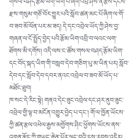
གསལ་བཤད་རྩོམ་ཡིག་ཡག་པོ་ཞིག་འབྲི་ཤེས་ན་རྩིས་དངོས་
རྫས་གསུམ་གཙོ་བོར་གྱུར་པའི་སློབ་ཚན་མང་པོ་ཞིག་ལ་གོ་
བ་ཟབ་མོ་ལོན་པར་མ་ཟད། དེ་དང་འབྲེལ་ཡོད་ཀྱི་ཤེས་བྱ་
གཞན་ལ་ངོ་སྤྲོད་བྱེད་པའི་རྩོམ་ཡིག་འབྲི་བ་ལའང་ལག་
ཐོགས་མི་དགོས། འདི་ལས་ང་ཚོས་གསལ་བཤད་རྩོམ་ཡིག་
དང་བོད་སྐད་ཡིག་གི་བསླབ་དེབ་གཅིག་པུ་མ་ཡིན་པར། སློབ་
དེབ་དང་སློབ་དེབ་དབར་ནའང་འབྲེལ་བ་ཟབ་མོ་ཡོད་པ་
མཐོང་ཐུབ།
ཁ་སང་དེ་རིང་སྟེ། གནའ་དེང་ཟུང་འབྲེལ་དང་ཤར་ནུབ་ཟུང་
འབྲེལ་གྱི་ལྟ་བ་མངོན་འགྱུར་བྱེད་པ་དང་། གོ་ལ་ཁྱོན་ཡོངས་
ཀྱི་ཚན་རྩལ་འཕེལ་རྒྱས་མགྱོགས་ཤིང་ཕྱོགས་ཡོངས་ནས་