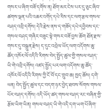
གསར་པ་ཞིག་བཟོ་དགོས་ན། ཐོག་མར་ངེས་པར་དུ་ཅུང་ཞིབ་
ཚགས་ལྡན་པའི་འཆར་འགོད་དཔེ་རིས་དང་ལག་རྩལ་གསལ་
བཤད་འབྲི་དགོས། དེའི་རྗེས་ནས་ད་གཟོད་དཔེ་དབྱིབས་དང་
གསལ་བཤད་གཞིར་བཟུང་སྟེ་གསར་བཟོ་བྱས་ཆོག ཐོན་རྫས་
གསར་དུ་བསྐྲུན་རྗེས། ད་དུང་འབྲེལ་ཡོད་ལག་འདོགས་ཆུ་
ཚོད་འཁོར་ལོ་འདིའི་རིགས་བེད་སྤྱོད་ཚུལ་གྱི་གསལ་བཤད་
ཡི་གེ་འབྲི་དགོས། འཛད་སྤྱོད་པར་ལག་འདོགས་ཆུ་ཚོད་
འཁོར་ལོ་འདིའི་རིགས་ཀྱི་ངོ་བོ་དང་གྲུབ་ཆ། ཁྱད་ཆོས། དགེ་
ཕན། བེད་སྤྱོད་ཚུལ་དང་བདག་ཉར་བྱེད་ཐབས་སོགས་གསལ་
པོར་བཤད་དགོས། འདི་ཡོད་ཚད་གསལ་བཤད་རང་བཞིན་གྱི་
རྩོམ་ཡིག་ཡིན། གསལ་བཤད་ཡི་གེ་འདི་དག་ཡག་པོ་ཞིག་