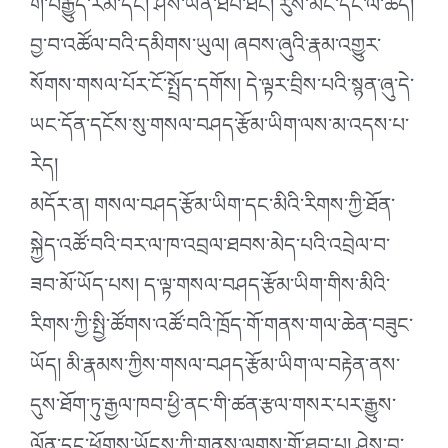
གི་བརྒྱུད་རིམ་དང། ཤེས་ཡོན་ཐོབ་ཐང། རུས་མིང་དང་ལོ་ཚད།
བྱ་བ་འཚོལ་བའི་དམིགས་ཡུལ། ཞབས་ཞུའི་རྣམ་འགྱུར་
སོགས་གསལ་པོར་ངོ་སྤྲོད་དགོས། དེ་ལྟར་བྲིས་པའི་སྙན་ཞུ་དེ་
ཡང་དོན་དངོས་སུ་གསལ་བཤད་རྩོམ་ཡིག་ལས་མ་འདས་པ་
རེད།
མདོར་ན། གསལ་བཤད་རྩོམ་ཡིག་དང་མིའི་རིགས་ཀྱི་ཐོན་
སྐྱེད་འཚོ་བའི་བར་ལ་ཁ་འབྲལ་ཐབས་མེད་པའི་འབྲེལ་བ་
ཟབ་མོ་ཡོད་པས། ད་ལྟ་གསལ་བཤད་རྩོམ་ཡིག་གིས་མིའི་
རིགས་ཀྱི་སྤྱི་ཚོགས་འཚོ་བའི་ཁྲོད་གོ་གནས་གལ་ཆེན་བཟུང་
ཡོད། མི་རྣམས་ཀྱིས་གསལ་བཤད་རྩོམ་ཡིག་ལ་བརྟེན་ནས་
དུས་ཐོག་ཏུ་རྒྱལ་ཁབ་ཕྱི་ནང་གི་ཚན་རྩལ་གསར་པར་རྒྱུས་