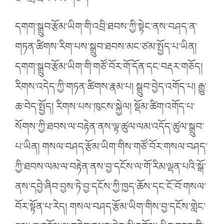
༣ འབྲི་ཐབས་མི་གཅིག
དགག་སྒྲུབ་རྩོམ་ཡིག་གི་འབྲི་ཐབས་ཀྱི་སྟེང་ནས་བཤད་ན་
གཏན་ཚིགས་རིག་པས་སྒྲུབ་ཐབས་མང་ཙམ་སྤྱོད་པ་ཡིན།
དགག་སྒྲུབ་རྩོམ་ཡིག་གི་གཙོ་བོར་གོ་དོན་དང་བརྡར་གཅོད།
རིགས་འདེད་ཀྱི་གཏན་ཚིགས་རྣམ་པ། སྒྲུབ་བྱེད་འགོད་པ། རྒྱུ་
ཆ་བེད་སྤྱོད། རིགས་པས་ཁུངས་སྐྱེལ། སྡོམ་ཚིག་འགོད་པ་
སོགས་ཀྱི་ཐབས་ལ་བརྟེན་ནས་ལྟ་ཚུལ་ལམ་འདོད་ཚུལ་སྒྲུབ་
པ་ཡིན། གསལ་བཤད་རྩོམ་ཡིག་གིས་གཙོ་བོར་གསལ་བཤད་
ཀྱི་ཐབས་ལམ་ལ་བརྟེན་ནས་བྱ་དངོས་ལ་གོ་རིམ་ལྡན་པའི་སྒོ་
ནས་དབྱེ་ཞིབ་བྱས་ཏེ་བྱ་དངོས་ཀྱི་ཁྱད་ཆོས་དང་ངོ་བོ་གསལ་
བོར་སྟོན་པ་རེད། གསལ་བཤད་རྩོམ་ཡིག་གིས་བྱ་དངོས་གླེང་