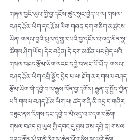
གཞལ་བྱའི་ཡུལ་གྱི་བྱ་དངོས་ཚུར་སྣང་བྱེད་པ་ལ། གསལ་
བཤད་རྩོམ་ཡིག་དང་རྩོམ་ཡིག་གཞན་དག་གཅིག་མཚུངས་
ཡིན། གཞལ་བྱའི་ཡུལ་དུ་གྱུར་པའི་བྱ་དངོས་ལ་འདྲ་མིན་སྣ་
ཚོགས་ཤིག་ཡོད། དེར་བརྟེན། དེ་དག་མཚོན་པར་བྱེད་པའི་
གསལ་བཤད་རྩོམ་ཡིག་ལའང་དབྱེ་བ་མང་པོ་ཡོད། གསལ་
བཤད་རྩོམ་ཡིག་འབྲི་སྦྱོང་བྱེད་པ་ལ། ཐོག་མར་གསལ་བཤད་
རྩོམ་ཡིག་གི་དབྱེ་བ་ལ་རྒྱུས་ལོན་བྱ་དགོས། རྒྱུན་དུ་སྤྱོད་ཀྱིན་
པའི་གསལ་བཤད་རྩོམ་ཡིག་ལ། ཚད་གཞི་མི་འདྲ་བ་གཞིར་
བཟུང་ནས་རིགས་དང་དབྱེ་བ་མི་འདྲ་བར་དགར་ཆོག།
གསལ་བཤད་བྱ་ཡུལ་གྱི་དབང་དུ་བྱས་ནས་དབྱེ་ན། གསལ་