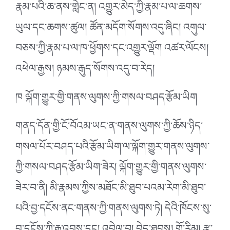
རྣམ་པའི་ཆ་ནས་གླེང་ན། འགྱུར་མེད་ཀྱི་རྣམ་པ་ལ་ཆགས་
ཡུལ་དང་ཆགས་ཚུལ། ཚོན་མདོག་སོགས་འདུ་ཞིང། འགུལ་
བཅས་ཀྱི་རྣམ་པ་ལ་ཁ་ཕྱོགས་དང་འགྱུར་ལྡོག འཚར་ལོངས།
འཕེལ་རྒྱས། ཉམས་རྒུད་སོགས་འདུ་བ་རེད།
ཁ ལྐོག་གྱུར་གྱི་གནས་ལུགས་ཀྱི་གསལ་བཤད་རྩོམ་ཡིག
གནད་དོན་གྱི་ངོ་བོའམ་ཡང་ན་གནས་ལུགས་ཀྱི་ཆོས་ཉིད་
གསལ་པོར་བཤད་པའི་རྩོམ་ཡིག་ལ་ལྐོག་གྱུར་གནས་ལུགས་
ཀྱི་གསལ་བཤད་རྩོམ་ཡིག་ཟེར། ལྐོག་གྱུར་གྱི་གནས་ལུགས་
ཟེར་བ་ནི། མི་རྣམས་ཀྱིས་མཐོང་མི་ཐུབ་པའམ་རེག་མི་ཐུབ་
པའི་བྱ་དངོས་ནང་གནས་ཀྱི་གནས་ལུགས་ཏེ། དེའི་ཁོངས་སུ་