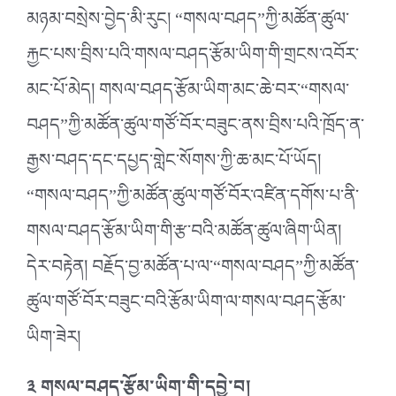
མཉམ་བསྲེས་བྱེད་མི་རུང། “གསལ་བཤད”ཀྱི་མཚོན་ཚུལ་
རྐྱང་པས་བྲིས་པའི་གསལ་བཤད་རྩོམ་ཡིག་གི་གྲངས་འབོར་
མང་པོ་མེད། གསལ་བཤད་རྩོམ་ཡིག་མང་ཆེ་བར་“གསལ་
བཤད”ཀྱི་མཚོན་ཚུལ་གཙོ་བོར་བཟུང་ནས་བྲིས་པའི་ཁྲོད་ན་
རྒྱས་བཤད་དང་དཔྱད་གླེང་སོགས་ཀྱི་ཆ་མང་པོ་ཡོད།
“གསལ་བཤད”ཀྱི་མཚོན་ཚུལ་གཙོ་བོར་འཛིན་དགོས་པ་ནི་
གསལ་བཤད་རྩོམ་ཡིག་གི་རྩ་བའི་མཚོན་ཚུལ་ཞིག་ཡིན།
དེར་བརྟེན། བརྗོད་བྱ་མཚོན་པ་ལ་“གསལ་བཤད”ཀྱི་མཚོན་
ཚུལ་གཙོ་བོར་བཟུང་བའི་རྩོམ་ཡིག་ལ་གསལ་བཤད་རྩོམ་
ཡིག་ཟེར།
༣ གསལ་བཤད་རྩོམ་ཡིག་གི་དབྱེ་བ།