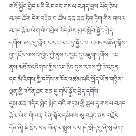
གསོ་སྐྱོང་བྱེད་པའི་རེ་བའང་གསལ་བཤད་བྱས་ཡོད་ཅེས་
བཤད་ཆོག དེར་བརྟེན་ང་ཚོས་ནན་ནན་ཏིག་ཏིག་གིས་གསལ་
བཤད་རྩོམ་ཡིག་གི་འབྲེལ་ཡོད་ཤེས་བྱར་སློབ་སྦྱོང་བྱེད་
དགོས། མང་དུ་ཀློག་པ་དང་མང་དུ་སྦྱོང་བ། འབད་བརྩོན་སྒོས་
བྱ་དངོས་གསལ་བྱེད་ཀྱི་ནུས་པ་བྱང་དུ་འཇུག་དགོས། རང་
ནུས་མཐོར་འདེགས་ཀྱིས་རང་ཉིད་དུས་རབས་ཀྱི་རེ་འདུན་
དང་མི་རིགས་ཀྱི་དགོས་མཁོར་འཚམ་པའི་སྤྱོད་ཡོན་གཉིས་
ལྡན་གྱི་འཇོན་ཐང་ཅན་དུ་གསོ་སྐྱོང་བྱེད་དགོས།
དུམ་ཚན་འདིར་གླེང་སློང་བའི་གཏམ་གྱི་ཚུལ་དུ་གསལ་བཤད་
རྩོམ་ཡིག་གི་ཕན་ཡོན་སྐོར་དམིགས་སུ་བཟུང་ནས་བརྗོད་
དོན་ནི། ཇི་སྲིད་ཕན་ཡོན་མ་སྨྲས་པར། །དེ་སྲིད་དུ་ནི་སུ་ཞིག་