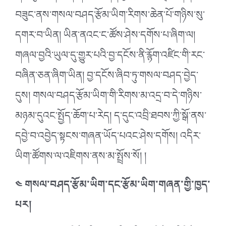
བཟུང་ནས་གསལ་བཤད་རྩོམ་ཡིག་རིགས་ཆེན་པོ་གཉིས་སུ་
དགར་བ་ཡིན། ཡིན་ནའང་ང་ཚོས་ཤེས་དགོས་པ་ཞིག་ལ།
གཞལ་བྱའི་ཡུལ་དུ་གྱུར་པའི་བྱ་དངོས་ནི་རྙོག་འཛིང་གི་རང་
བཞིན་ཅན་ཞིག་ཡིན། བྱ་དངོས་ཞིབ་ཏུ་གསལ་བཤད་བྱེད་
དུས། གསལ་བཤད་རྩོམ་ཡིག་གི་རིགས་མ་འདྲ་བ་དེ་གཉིས་
མཉམ་དུའང་སྤྱོད་ཆོག་པ་རེད། ད་དུང་འབྲི་ཐབས་ཀྱི་སྒོ་ནས་
དབྱེ་བ་འབྱེད་སྟངས་གཞན་ཡོད་པའང་ཤེས་དགོས། འདིར་
ཡིག་ཚོགས་ལ་འཇིགས་ནས་མ་སྤྲོས་སོ། །
༤ གསལ་བཤད་རྩོམ་ཡིག་དང་རྩོམ་ཡིག་གཞན་གྱི་ཁྱད་
པར།