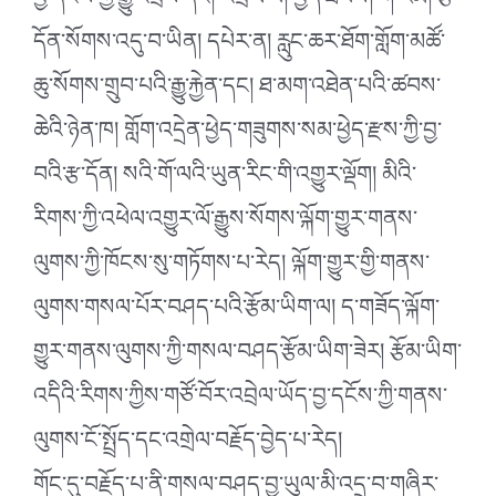
བྱ་དངོས་ཀྱི་རྒྱུ་འབྲས་དང། འབྲེལ་བ། བྱེད་ཐབས། གོ་རིམ། རྩ་
དོན་སོགས་འདུ་བ་ཡིན། དཔེར་ན། རླུང་ཆར་ཐོག་གློག་མཚོ་
ཆུ་སོགས་གྲུབ་པའི་རྒྱུ་རྐྱེན་དང། ཐ་མག་འཐེན་པའི་ཚབས་
ཆེའི་ཉེན་ཁ། གློག་འདྲེན་ཕྱེད་གཟུགས་སམ་ཕྱེད་རྫས་ཀྱི་བྱ་
བའི་རྩ་དོན། སའི་གོ་ལའི་ཡུན་རིང་གི་འགྱུར་ལྡོག། མིའི་
རིགས་ཀྱི་འཕེལ་འགྱུར་ལོ་རྒྱུས་སོགས་ལྐོག་གྱུར་གནས་
ལུགས་ཀྱི་ཁོངས་སུ་གཏོགས་པ་རེད། ལྐོག་གྱུར་གྱི་གནས་
ལུགས་གསལ་པོར་བཤད་པའི་རྩོམ་ཡིག་ལ། ད་གཟོད་ལྐོག་
གྱུར་གནས་ལུགས་ཀྱི་གསལ་བཤད་རྩོམ་ཡིག་ཟེར། རྩོམ་ཡིག་
འདིའི་རིགས་ཀྱིས་གཙོ་བོར་འབྲེལ་ཡོད་བྱ་དངོས་ཀྱི་གནས་
ལུགས་ངོ་སྤྲོད་དང་འགྲེལ་བརྗོད་བྱེད་པ་རེད།
གོང་དུ་བརྗོད་པ་ནི་གསལ་བཤད་བྱ་ཡུལ་མི་འདྲ་བ་གཞིར་