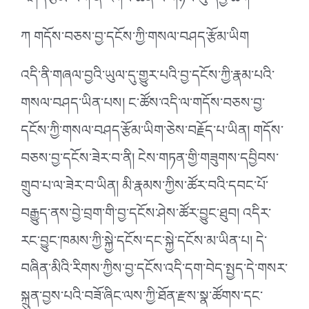
བཤད་རྩོམ་ཡིག་ནི་རིགས་ཆེན་པོ་གཉིས་སུ་དབྱེ་ཆོག
ཀ གདོས་བཅས་བྱ་དངོས་ཀྱི་གསལ་བཤད་རྩོམ་ཡིག
འདི་ནི་གཞལ་བྱའི་ཡུལ་དུ་གྱུར་པའི་བྱ་དངོས་ཀྱི་རྣམ་པའི་
གསལ་བཤད་ཡིན་པས། ང་ཚོས་འདི་ལ་གདོས་བཅས་བྱ་
དངོས་ཀྱི་གསལ་བཤད་རྩོམ་ཡིག་ཅེས་བརྗོད་པ་ཡིན། གདོས་
བཅས་བྱ་དངོས་ཟེར་བ་ནི། ངེས་གཏན་གྱི་གཟུགས་དབྱིབས་
གྲུབ་པ་ལ་ཟེར་བ་ཡིན། མི་རྣམས་ཀྱིས་ཚོར་བའི་དབང་པོ་
བརྒྱུད་ནས་བྱེ་བྲག་གི་བྱ་དངོས་ཤེས་ཚོར་བྱུང་ཐུབ། འདིར་
རང་བྱུང་ཁམས་ཀྱི་སྐྱེ་དངོས་དང་སྐྱེ་དངོས་མ་ཡིན་པ། དེ་
བཞིན་མིའི་རིགས་ཀྱིས་བྱ་དངོས་འདི་དག་བེད་སྤྱད་དེ་གསར་
སྐྲུན་བྱས་པའི་བཟོ་ཞིང་ལས་ཀྱི་ཐོན་རྫས་སྣ་ཚོགས་དང་