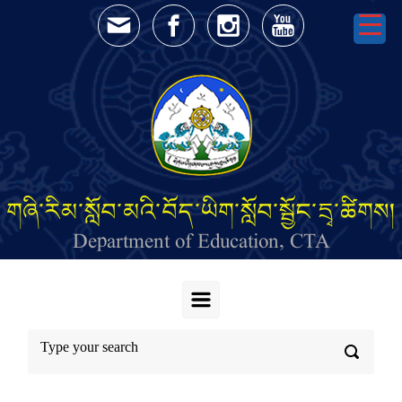
Skip to main content
གཞི་རིམ་སློབ་མའི་བོད་ཡིག་སློབ་སྦྱོང་དྲྭ་ཚིགས།
Department of Education, CTA