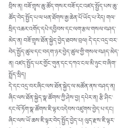
བྲིས་ན། བཟོ་གྲྭས་ཆུ་ཚོད་གསར་བཟོ་དང་འཛད་སྤྱོད་པས་ཆུ་
ཚོད་བེད་སྤྱོད་པ་ལ་ཕན་ཐོགས་རྒྱ་ཆེན་པོ་ཡོད་པ་རེད། གལ་
སྲིད་འཆར་འགོད་དཔེ་དབྱིབས་དང་ལག་རྩལ་གསལ་བཤད་
མེད་ན། བཟོ་གྲྭས་ཐོན་སྐྱེད་བྱེད་ཐབས་བྲལ། དེ་དང་འདྲ་བར་
བེད་སྤྱོད་ཚུལ་དང་བདག་ཉར་བྱེད་ཚུལ་གྱི་གསལ་བཤད་མེད་
ན། འཛད་སྤྱོད་པར་གྱོང་གུན་དང་དཀའ་ངལ་མི་ཉུང་བ་ཞིག་
སྤྲོད་སྲིད།
དེ་དང་འདྲ་བར་ཞིང་ལས་ཐོན་སྐྱེད་ལ་མཚོན་ནས་བཤད་ན།
ཞིང་ལས་ཐོན་སྐྱེད་སྣ་ཚོགས་ཀྱི་ཤེས་བྱ། དཔེར་ན། རྩི་ཤིང་
དང་ལོ་ཏོག་སྣ་ཚོགས་ཇི་ལྟར་འདེབས་འཛུགས་བྱེད་པ་དང།
ཞིང་ལས་ཡོ་ཆས་ཇི་ལྟར་བེད་སྤྱོད་བྱེད་པ། ལུད་རྫས་ཇི་ལྟར་