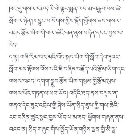
ཁང་དུ་གསལ་བཤད་ཡི་གེ་ལྟར་སྨན་ཁབ་མ་བརྒྱབ་པས་ཚེ་
སྲོག་ལ་ཉེན་ཁ་བྱུང་བ་སོགས་ཀྱིས་ལྡོག་ཕྱོགས་ནས་གསལ་
བཤད་རྩོམ་ཡིག་གི་གལ་ཆེའི་ཕན་ནུས་བདེན་དཔང་བྱས་པ་
རེད།
ད་ལྟ། གཞི་རིམ་བར་མའི་བོད་སྐད་ཡིག་གི་སློབ་དེབ་ཏུའང་
སློབ་མས་རྟོགས་འོས་པའི་ཇི་བཞིན་བརྗོད་པའི་རྩོམ་ཡིག་དང་
གསལ་བཤད། དགག་སྒྲུབ་རྩོམ་ཡིག་གསུམ་གྱི་རྩོམ་ལུས་
གསལ་པོར་གཏན་ལ་ཕབ་ཡོད། འདིའི་ཐད་ནས་བལྟས་ན་
གནའ་དེང་ཟུང་འབྲེལ་གྱི་ཤེས་ཡོན་སྲིད་ཇུས་ཀྱི་གལ་ཆེའི་
རང་བཞིན་ཚུར་སྣང་བྱས་ཡོད་པ་མ་ཟད། ཕྱོགས་གཞན་ནས་
བཤད་ན། སྲིད་གཞུང་གིས་སྤྱོད་ཡོན་གཉིས་ལྡན་གྱི་མི་སྣ་