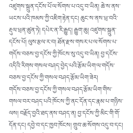
འཛུགས་སྐྲུན་དངོས་པོ་ལ་སོགས་པ་འདུ་བ་ཡིན། ཆེ་ས་ནས་
ཡངས་པའི་ཁམས་ཀྱི་འཇིག་རྟེན་དང། ཆུང་ས་ནས་ཕྲ་བའི་
རྡུལ་ཕྲན་ཚུན་ཏེ། དཔེར་ན་རི་རྒྱུད། རྒྱུག་ཆུ། འཛུགས་སྐྲུན་
དངོས་པོ། ལུས་རྩལ་ར་བ། ཐོན་རྫས་གསར་པ་ལ་སོགས་པ་
གདོས་བཅས་བྱ་དངོས་ཀྱི་ཁོངས་སུ་འདུ་བ་ཡིན། བྱ་དངོས་
འདིའི་རིགས་གསལ་བཤད་བྱེད་པའི་རྩོམ་ཡིག་ལ་གདོས་
བཅས་བྱ་དངོས་ཀྱི་གསལ་བཤད་རྩོམ་ཡིག་ཟེར།
གདོས་བཅས་བྱ་དངོས་ཀྱི་གསལ་བཤད་རྩོམ་ཡིག་གིས་
གསལ་བར་བཤད་པའི་ཁོངས་ཀྱི་ནང་དོན་དང་རྣམ་པ་གཉིས་
ལས། བརྗོད་བྱའི་ཐད་ནས་བཤད་ན། བྱ་དངོས་ཀྱི་མིང་གི་གོ་
དོན་དང། དབྱེ་བ་དང་ཁྱབ་ཁོངས། གྲུབ་ཆ་སོགས་འདུ་བ་དང།