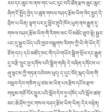
རབ་དང་ཆུང་ས་ནས་གང་ཡང་རུང་བའི་ཐོན་རྫས་ཆུང་ཆུང་
ཞིག་ངོ་སྤྲོད་བྱེད་པ་ཚུན་གསལ་བཤད་རྩོམ་ཡིག་བེད་སྤྱད་དེ་
བྲིས་པ་ཡིན། ལྷག་པར་དུ་སློབ་གྲྭའི་ཁོར་ཡུག་ནས་རྒྱུན་དུ་
གསལ་བཤད་རྩོམ་ཡིག་གི་རིགས་མང་པོ་མཐོང་ཐུབ་སྟེ། སྦྱར་
པང་དུ་སྦྱར་ཡོད་པའི་ཁྱབ་བསྒྲགས་རིགས་ཀྱི་ཡི་གེ་ཡོད་དོ་
ཅོག་དང། དཔེ་མཛོད་ཁང་གི་དཔེ་གཡོར་སྒྲིག་སྲོལ་དང་རྒྱུན་
དུ་བརྩི་སྲུང་བྱ་དགོས་པའི་སྒྲིག་གཞི། དེ་བཞིན་དགོངས་པ་
ཞུ་སྟངས་ཀྱི་གཏན་འབེབས་ཕུད། ད་དུང་བོད་སྐད་ཡིག་གི་
བསླབ་དེབ་གཅིག་པུ་ཙམ་མ་ཡིན་པར་རྩིས་དངོས་རྫས་
གསུམ་གཙོ་བོར་གྱུར་པའི་སློབ་དེབ་ཏུ་འཁོད་པའི་སློབ་ཚན་
མང་ཆེ་ཤོས་ཀྱང་གསལ་བཤད་རྩོམ་ཡིག་ཡིན། དེར་བརྟེན།