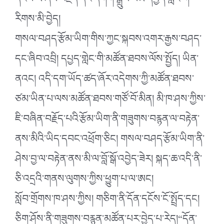
དངོས་ལ་ཞིབ་བརྗོད་དང་དགག་སྒྲུབ་བམ་དཔྱད་གླེང་གི་
རིགས་མི་བྱེད།
གསལ་བཤད་རྩོམ་ཡིག་གིས་ཀྱང་སྐབས་འགར་རྒྱས་བཤད་
དང་ཞིབ་འབྲི། དཔྱད་གླེང་གི་མཚོན་ཐབས་ལོས་སྤྱོད། ཡིན་
ནའང། འདི་དག་ཡོད་ཚད་ཞོར་འདེགས་ཀྱི་མཚོན་ཐབས་
ཙམ་ཡིན་པ་ལས་མཚོན་ཐབས་གཙོ་བོ་མིན། མི་ཁ་ཤས་ཀྱིས་
ཇི་བཞིན་བརྗོད་པའི་རྩོམ་ཡིག་ནི་གཟུགས་བརྙན་ལ་བརྟེན་
ནས་མིའི་ཡིད་དབང་འཕྲོག་ཅིང། གསལ་བཤད་རྩོམ་ཡིག་ནི་
ཤེས་བྱ་ལ་བརྟེན་ནས་མི་ལ་བློ་སྒོ་འབྱེད་ཟེར། སྐད་ཆ་འདི་ནི་
ཅི་འདྲའི་གནས་ལུགས་ཀྱིས་ཕྱུག་པ་ལ་ཨང།
སློབ་གྲོགས་ཁ་ཤས་ཀྱིས། གཅིག་ནི་དོན་དངོས་ངོ་སྤྲོད་དང།
ཅིག་ཤོས་ནི་གཟུགས་བརྙན་མཚོན་པར་བྱེད་པ་རེད།“དོན་