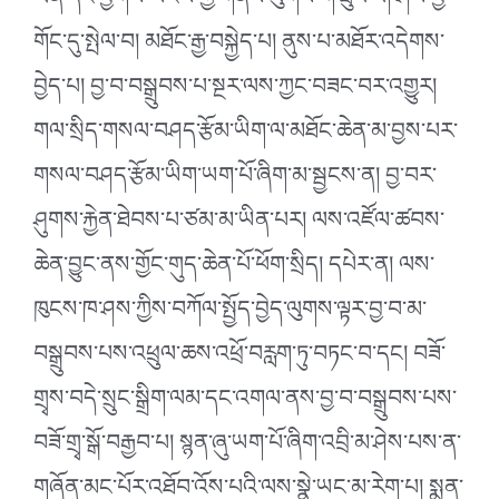
ལོན་དང་ཕྱོགས་ཡོངས་ཀྱི་གནས་ལུགས་གོ་ཐུབ་པ། ཤེས་བྱ་
གོང་དུ་སྤེལ་བ། མཐོང་རྒྱ་བསྐྱེད་པ། ནུས་པ་མཐོར་འདེགས་
བྱེད་པ། བྱ་བ་བསྒྲུབས་པ་སྔར་ལས་ཀྱང་བཟང་བར་འགྱུར།
གལ་སྲིད་གསལ་བཤད་རྩོམ་ཡིག་ལ་མཐོང་ཆེན་མ་བྱས་པར་
གསལ་བཤད་རྩོམ་ཡིག་ཡག་པོ་ཞིག་མ་སྦྱངས་ན། བྱ་བར་
ཤུགས་རྐྱེན་ཐེབས་པ་ཙམ་མ་ཡིན་པར། ལས་འཛོལ་ཚབས་
ཆེན་བྱུང་ནས་གྱོང་གུད་ཆེན་པོ་ཕོག་སྲིད། དཔེར་ན། ལས་
ཁུངས་ཁ་ཤས་ཀྱིས་བཀོལ་སྤྱོད་བྱེད་ལུགས་ལྟར་བྱ་བ་མ་
བསྒྲུབས་པས་འཕྲུལ་ཆས་འཕྲོ་བརླག་ཏུ་བཏང་བ་དང། བཟོ་
གྲྭས་བདེ་སྲུང་སྒྲིག་ལམ་དང་འགལ་ནས་བྱ་བ་བསྒྲུབས་པས་
བཟོ་གྲྭ་སྒོ་བརྒྱབ་པ། སྙན་ཞུ་ཡག་པོ་ཞིག་འབྲི་མ་ཤེས་པས་ན་
གཞོན་མང་པོར་འཐོབ་འོས་པའི་ལས་སྣེ་ཡང་མ་རེག་པ། སྨན་