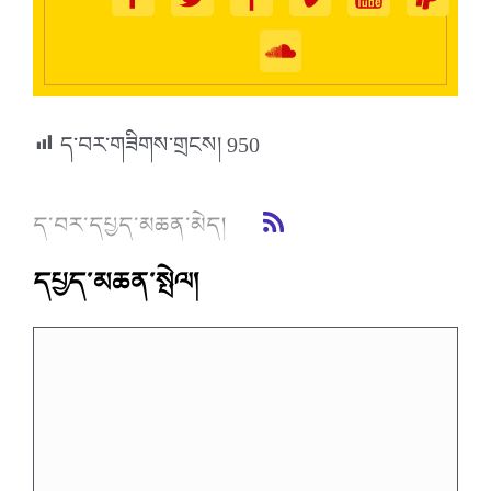
ད་བར་གཟིགས་གྲངས།
950
ད་བར་དཔྱད་མཆན་མེད།
དཔྱད་མཆན་སྤེལ།