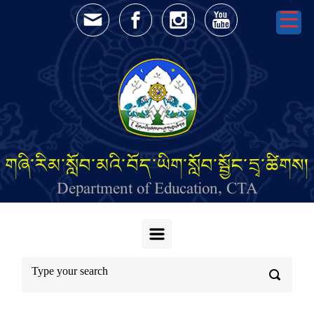
Skip to main content
གཞི་རིམ་སློབ་མའི་བོད་ཡིག་སློབ་སྦྱོང་དྲྭ་ཚིགས།
Department of Education, CTA