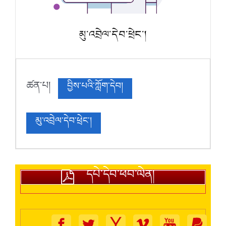
མུ་འབྲེལ་དེབ་ཕྲེང་།
ཚན་པ།
བྱིས་པའི་ཀློག་དེབ།
མུ་འབྲེལ་དེབ་ཕྲེང་།
དཔེ་དེབ་ཕབ་ལེན།