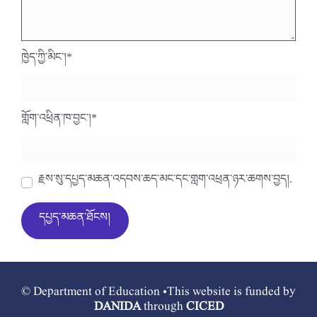
ཁྱེད་ཀྱི་མིང་།
*
གློག་འཕྲིན་ཁ་བྱང་།
*
རྗེས་སུ་དཔྱད་མཆན་འདེབས་ཆེད་མིང་དང་གློག་འཕྲིན་ཉར་ཚགས་བྱེད།.
© Department of Education •This website is funded by
DANIDA
through
CICED