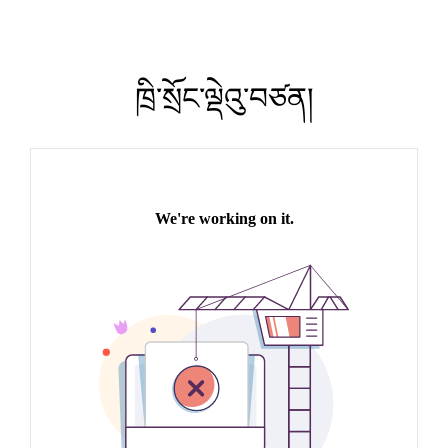
ཁྲི་སྲོང་ལྡེའུ་བཙན།