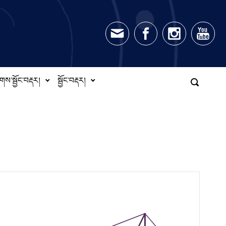
གས་སྦྱོང་བརྡར།
སྦྱོང་བརྡར།