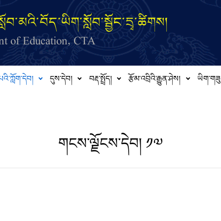
ློབ་མའི་བོད་ཡིག་སློབ་སྦྱོང་དྲྭ་ཚིགས།
t of Education, CTA
པའི་ཀློག་དེབ།
དུས་དེབ།
བརྡ་སྤྲོད།
རྩོམ་འབྲིའི་རྒྱུན་ཤེས།
ཡིག་གཟུ
གངས་ལྗོངས་དེབ། ༡༧