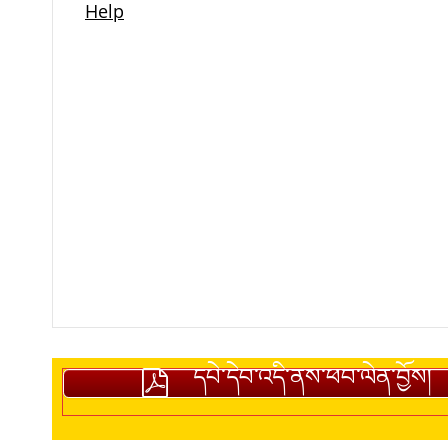
དཔེ་དེབ་འདི་ནས་ཕབ་ལེན་བྱོས།