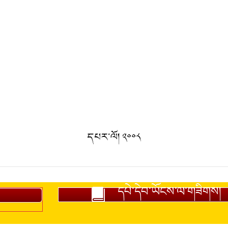
དཔར་ལོ། ༢༠༠༨
དཔེ་དེབ་ཡོངས་ལ་གཟིགས།