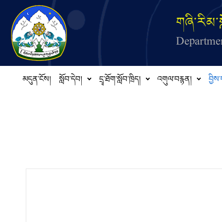
Skip to main content
གཞི་རིམ་ས
Departmen
མདུན་ངོས།
སློབ་དེབ།
དྲྭ་ཐོག་སློབ་ཁྲིད།
འགུལ་བརྙན།
བྱིས་