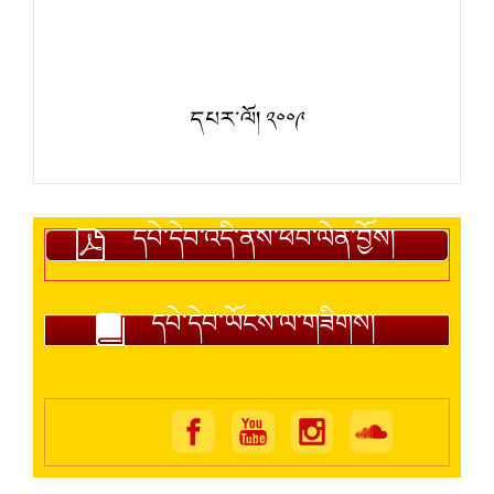
དཔར་ལོ། ༢༠༠༩
དཔེ་དེབ་འདི་ནས་ཕབ་ལེན་བྱོས།
དཔེ་དེབ་ཡོངས་ལ་གཟིགས།