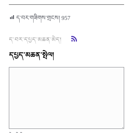
ད་བར་གཟིགས་གྲངས།
957
ད་བར་དཔྱད་མཆན་མེད།
དཔྱད་མཆན་སྤེལ།