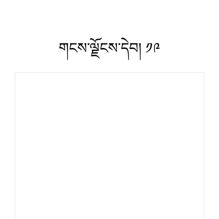
གངས་ལྗོངས་དེབ། ༡༩