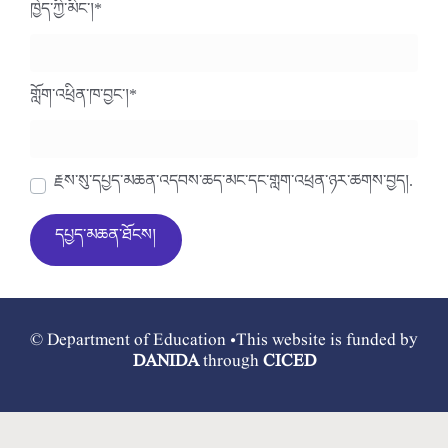
ཁྱེད་ཀྱི་མིང་།
*
གློག་འཕྲིན་ཁ་བྱང་།
*
རྗེས་སུ་དཔྱད་མཆན་འདེབས་ཆེད་མིང་དང་གློག་འཕྲིན་ཉར་ཚགས་བྱེད།.
© Department of Education •This website is funded by
DANIDA
through
CICED