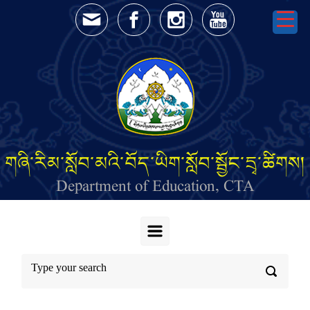
Skip to main content
གཞི་རིམ་སློབ་མའི་བོད་ཡིག་སློབ་སྦྱོང་དྲྭ་ཚིགས།
Department of Education, CTA