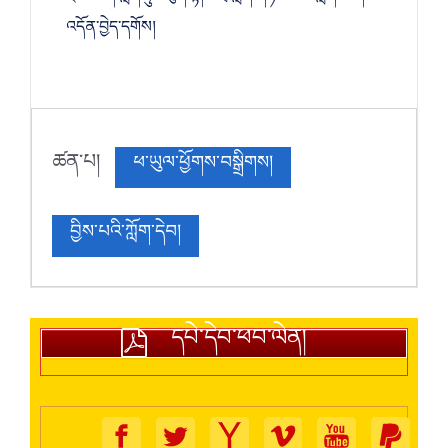
འདོན་བྱེད་དགོས།
ཚན་པ།
ཕ་ཡུལ་ཕྱོགས་བསྒྲིགས།
བྱིས་པའི་ཀློག་དེབ།
དཔེ་དེབ་ཕབ་ལེན།