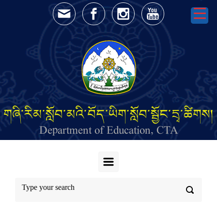
Skip to main content
གཞི་རིམ་སློབ་མའི་བོད་ཡིག་སློབ་སྦྱོང་དྲྭ་ཚིགས།
Department of Education, CTA