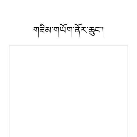
གཟིམ་གཡོག་ནོར་ཆུང་།