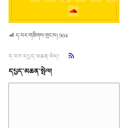
ད་བར་གཟིགས་གྲངས།
904
ད་བར་དཔྱད་མཆན་མེད།
དཔྱད་མཆན་སྤེལ།