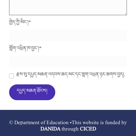
ཁྱེད་ཀྱི་མིང་།
*
གློག་འཕྲིན་ཁ་བྱང་།
*
རྗེས་སུ་དཔྱད་མཆན་འདེབས་ཆེད་མིང་དང་གློག་འཕྲིན་ཉར་ཚགས་བྱེད།.
© Department of Education •This website is funded by
DANIDA
through
CICED