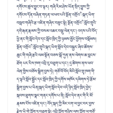
དགོངས་ཚུལ་བྱུང་བ་ལྟར། གཞི་རིམ་ཤེས་ཡོན་སྲིད་བྱུས་ཀྱི་
དགོངས་དོན་བཞིན་གཏན་ལ་ཕབ་པའི་སྔོན་འགྲོའ་ིསྐད་ཡིག་
བསླབ་གཞིའི་རྩ་འཛིན་གཞིར་བཟུང་སྟེ། སྔོན་འགྲོའ་ིསློབ་གྲྭའི་
དགེ་རྒན་རྣམས་ཀྱི་བསམ་འཆར་བསྡུ་ལེན་དང་། འདས་པའི་བོད་
ཕྱི་ནང་གི་སློབ་དེབ་དང་སློབ་ཁྲིད་ཀྱི་ཉམས་མྱོང་ཕྱོགས་བསྡོམས།
སྔོན་འགྲོའ་ིསློབ་གྲྭའི་སྐད་ཡིག་སློབ་དེབ་བསྐྱར་ཞིབ་ཚོགས་
ཆུང་གི་གཞི་རྩའི་ལམ་སྟོན་བཅས་སྒོ་ཀུན་ནས་ལེགས་ཆ་བླངས་
ཐོག པར་རིས་ཁག་འབྲི་རུ་བཅུག་པ་དང་། དྲ་ཚིགས་ནས་ཕབ་
ལེན་གྱིས་བཅོས་སྒྲིག་བྱས་ཏེ། གཙོ་བོ་བོད་མིའི་སློབ་གྲྭ་ཁག་གི་
ད་ལྟའི་སློབ་སྦྱོང་དང་སློབ་ཁྲིད་ཀྱི་དགོས་མཁོར་དམིགས་ཏེ་རྩོམ་
སྒྲིག་བྱས་པ་ཡིན།སྐད་ཡིག་སློབ་དེབ་འདི་ཉིད་སློབ་ཁྲིད་བྱེད་
སྐབས་ཐུགས་སྣང་གནང་དགོས་པ་ནི། སློབ་དེབ་ནང་གི་རི་མོ་
རྣམས་ངོས་འཛིན་དང་། བོད་སྐད་ཀྱི་མིང་ངག་ལ་བྱང་བར་བྱས་
རྗེས་ཡི་གེ་ཀློག་ཏུ་བཅུག་སྟེ། འབྲི་ཀློག་གཉིས་ལས་ཀློག་ལ་གཙོ་