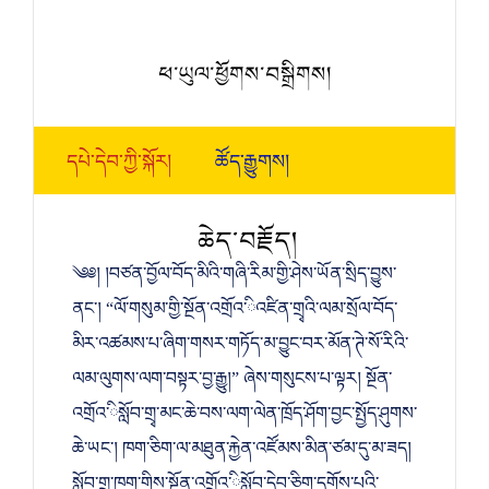
ཕ་ཡུལ་ཕྱོགས་བསྒྲིགས།
དཔེ་དེབ་ཀྱི་སྐོར།
ཚོད་རྒྱུགས།
ཆེད་བརྗོད།
༄༅། །བཙན་བྱོལ་བོད་མིའི་གཞི་རིམ་གྱི་ཤེས་ཡོན་སྲིད་བྱུས་
ནང་། “ལོ་གསུམ་གྱི་སྔོན་འགྲོའ་ིའཛིན་གྲྭའི་ལམ་སྲོལ་བོད་
མིར་འཚམས་པ་ཞིག་གསར་གཏོད་མ་བྱུང་བར་མོན་ཊེ་སོ་རིའི་
ལམ་ལུགས་ལག་བསྟར་བྱ་རྒྱུ།” ཞེས་གསུངས་པ་ལྟར། སྔོན་
འགྲོའ་ིསློབ་གྲྭ་མང་ཆེ་བས་ལག་ལེན་ཁྲོད་ཤོག་བྱང་སྤྱོད་ཤུགས་
ཆེ་ཡང་། ཁག་ཅིག་ལ་མཐུན་རྐྱེན་འཛོམས་མིན་ཙམ་དུ་མ་ཟད།
སློབ་གྲྭ་ཁག་གིས་སྔོན་འགྲོའ་ིསློབ་དེབ་ཅིག་དགོས་པའི་