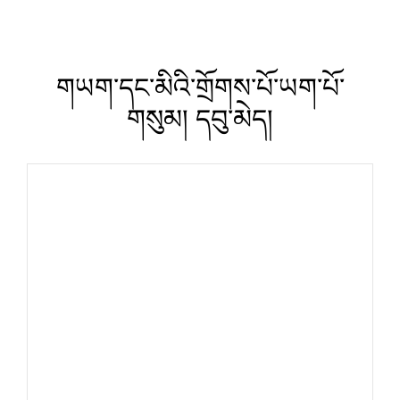
གཡག་དང་མིའི་གྲོགས་པོ་ཡག་པོ་
གསུམ། དབུ་མེད།