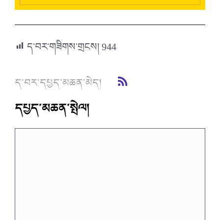
ད་བར་གཟིགས་གྲངས།
944
ད་བར་དཔྱད་མཆན་མེད།
དཔྱད་མཆན་སྤེལ།