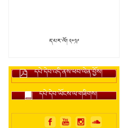
དཔར་ལོ། ༢༠༡༩
དཔེ་དེབ་འདི་ནས་ཕབ་ལེན་བྱོས།
དཔེ་དེབ་ཡོངས་ལ་གཟིགས།