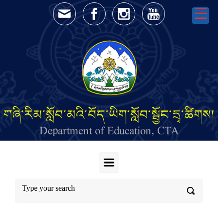
Skip to main content
གཞི་རིམ་སློབ་མའི་བོད་ཡིག་སློབ་སྦྱོང་དྲྭ་ཚིགས།
Department of Education, CTA