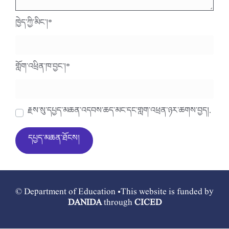
ཁྱེད་ཀྱི་མིང་།
*
གློག་འཕྲིན་ཁ་བྱང་།
*
རྗེས་སུ་དཔྱད་མཆན་འདེབས་ཆེད་མིང་དང་གློག་འཕྲིན་ཉར་ཚགས་བྱེད།.
© Department of Education •This website is funded by
DANIDA
through
CICED