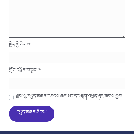
ཁྱེད་ཀྱི་མིང་།
*
གློག་འཕྲིན་ཁ་བྱང་།
*
རྗེས་སུ་དཔྱད་མཆན་འདེབས་ཆེད་མིང་དང་གློག་འཕྲིན་ཉར་ཚགས་བྱེད།.