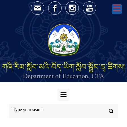
Skip to main content
གཞི་རིམ་སློབ་མའི་བོད་ཡིག་སློབ་སྦྱོང་དྲྭ་ཚིགས།
Department of Education, CTA