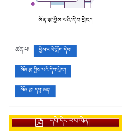
སོན་རྩ་བྱིས་པའི་དེབ་ཕྲེང་།
ཚན་པ།
བྱིས་པའི་ཀློག་དེབ།
སོན་རྩ་བྱིས་པའི་དེབ་ཕྲེང་།
སོན་རྩ། དབུ་ཅན།
དཔེ་དེབ་ཕབ་ལེན།