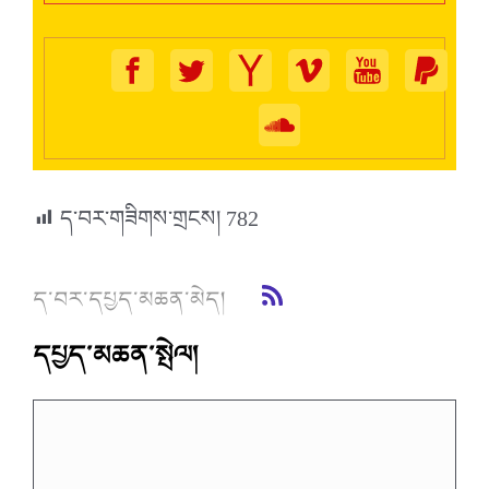
ད་བར་གཟིགས་གྲངས།
782
ད་བར་དཔྱད་མཆན་མེད།
དཔྱད་མཆན་སྤེལ།