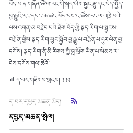
བོད་པ་ན་གཞོན་ཚོ་ལ་རང་གི་སྐད་ཡིག་སྦྱང་རྒྱུ་དང་བེད་སྤྱོད་
བྱ་རྒྱུའི་རང་དབང་ཆ་ཚང་ཡོད་པས་ང་ཚོས་རང་ལ་འཁྲི་པའི་
ལས་འགན་མ་བརྗེད་པའི་ཐོག་བོད་ཀྱི་སྐད་ཡིག་ལ་སྦྱངས་
བརྩོན་གྱིས་སྐད་ཡིག་སྲུང་སྐྱོབ་བྱ་རྒྱུ་ལ་བརྩོན་པ་ཧུར་ལེན་བྱ་
དགོས། སྐད་ཡིག་ནི་མི་རིགས་ཀྱི་བླ་སྲོག་ཡིན་པ་སེམས་ལ་
ངེས་དགོས་གལ་ཆེའོ།
ད་བར་གཟིགས་གྲངས།
339
ད་བར་དཔྱད་མཆན་མེད།
དཔྱད་མཆན་སྤེལ།