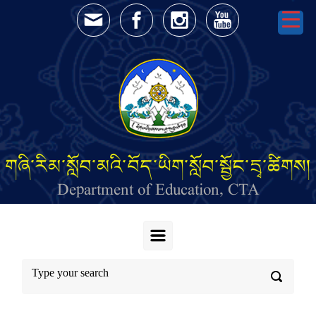
Skip to main content
གཞི་རིམ་སློབ་མའི་བོད་ཡིག་སློབ་སྦྱོང་དྲྭ་ཚིགས།
Department of Education, CTA