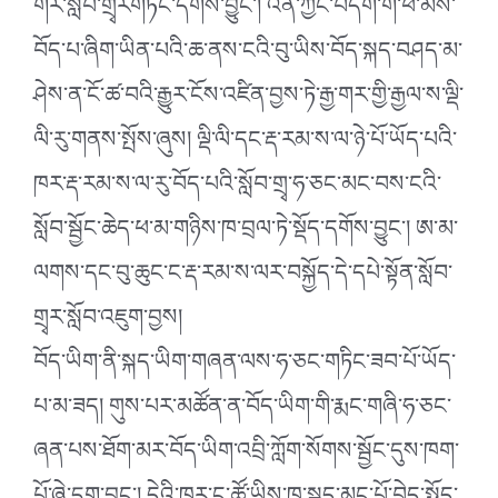
གར་སློབ་གྲྭརགཏོང་དགོས་བྱུང་། འོན་ཀྱང་བདག་གི་ཕ་མས་
བོད་པ་ཞིག་ཡིན་པའི་ཆ་ནས་ངའི་བུ་ཡིས་བོད་སྐད་བཤད་མ་
ཤེས་ན་ངོ་ཚ་བའི་རྒྱུར་ངོས་འཛིན་བྱས་ཏེ་རྒྱ་གར་གྱི་རྒྱལ་ས་ལྡི་
ལི་རུ་གནས་སྤོས་ཞུས། ལྡི་ལི་དང་རྡ་རམ་ས་ལ་ཉེ་པོ་ཡོད་པའི་
ཁར་རྡ་རམ་ས་ལ་རུ་བོད་པའི་སློབ་གྲྭ་ཧ་ཅང་མང་བས་ངའི་
སློབ་སྦྱོང་ཆེད་ཕ་མ་གཉིས་ཁ་བྲལ་ཏེ་སྡོད་དགོས་བྱུང་། ཨ་མ་
ལགས་དང་བུ་ཆུང་ང་རྡ་རམ་ས་ལར་བསྐྱོད་དེ་དཔེ་སྟོན་སློབ་
གྲྭར་སློབ་འཇུག་བྱས།
བོད་ཡིག་ནི་སྐད་ཡིག་གཞན་ལས་ཧ་ཅང་གཏིང་ཟབ་པོ་ཡོད་
པ་མ་ཟད། གུས་པར་མཚོན་ན་བོད་ཡིག་གི་རྨང་གཞི་ཧ་ཅང་
ཞན་པས་ཐོག་མར་བོད་ཡིག་འབྲི་ཀློག་སོགས་སྦྱོང་དུས་ཁག་