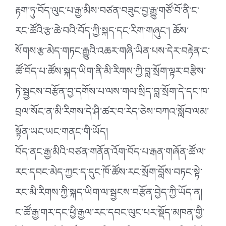
རྟག་ཏུ་བོད་ལུང་པ་རྒྱ་མིས་བཙན་བཟུང་བྱ་རྒྱུ་གཙོ་བོ་ནི་ང་
རང་ཚོའི་རྩ་ཆེ་བའི་བོད་ཀྱི་སྐད་དང་རིག་གཞུང་། ཆོས་
སོགས་རྩ་མེད་གཏང་རྒྱུའི་འཆར་གཞི་ཡིན་པས་དེར་བརྟེན་ང་
ཚོ་བོད་པ་ཚོས་སྐད་ཡིག་ནི་མི་རིགས་ཀྱི་བླ་སྲོག་ལྟར་བརྩིས་
ཏེ་སྦྱངས་བརྩོན་བྱ་དགོས་པ་ལས་གལ་སྲིད་བླ་སྲོག་དེ་དང་ཁ་
བྲལ་སོང་ན་མི་རིགས་དེ་ཤི་ཚར་བ་རེད་ཅེས་བཀའ་སློབ་ལམ་
སྟོན་ཡང་ཡང་གནང་གི་ཡོད།
བོད་ནང་རྒྱ་མིའི་བཙན་གནོན་འོག་བོད་པ་རྒན་གཞོན་ཚོ་ལ་
རང་དབང་མེད་ཀྱང་ད་དུང་ཁོ་ཚོས་རང་སྲོག་བློས་བཏང་སྟེ་
རང་མི་རིགས་ཀྱི་སྐད་ཡིག་ལ་སྦྱངས་བརྩོན་བྱེད་ཀྱི་ཡོད་ན།
ང་ཚོ་རྒྱ་གར་དང་ཕྱི་རྒྱལ་རང་དབང་ལུང་པར་སྡོད་མཁན་གྱི་