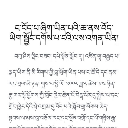
ང་བོད་པ་ཞིག་ཡིན་པའི་ཆ་ནས་བོད་
ཡིག་སྦྱོང་དགོས་པ་ངའི་ལས་འགན་ཡིན།
བཀྲ་ཤིས་ལྡིང་བཟང། དཔེ་སྟོན་སློབ་གྲྭ། འཛིན་གྲྭ་བརྒྱད་པ།
སྐད་ཡིག་ནི་མི་རིགས་ཀྱི་བླ་སྲོག་ཡིན་པས་ང་ཚོ་དེ་དང་ནམ་
ཡང་བྲལ་མི་ཉན། གུས་པ་ཕྱི་ལོ་ ༢༠༠༨ ཟླ་༨ ཚེས་ ༡༤ ཉིན་
རྒྱ་གར་ལྷོ་ཕྱོགས་ཀྱི་གྲོང་ཁྱེར་ཆེན་པོ་བེངྒ་ལོར་དུ་སྐྱེས་པ་དང་
གྲོང་ཁྱེར་དེའི་ཉེ་འགྲམ་དུ་བོད་པའི་སློབ་གྲྭ་སོགས་མེད་
སྟབས་ཕ་མས་བུ་བཅོལ་ཁང་དང་སྔོན་འགྲོ་དང་པོ་གཉིས་རྒྱ་