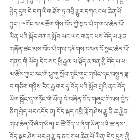
པོ་ཞེ་དྲག་བྱུང་། དེའི་ཁར་ང་ཚོ་ཡིས་ཁ་སྐད་མང་པོ་བེད་སྤྱོད་
བྱེད་དུས་དེ་དག་ཡིག་ཐོག་ཏུ་འབྲི་རྒྱུར་དཀའ་ངལ་ཆེན་པོ་
བྱུང་། ༸གོང་ས་མཆོག་གིས་བོད་ཀྱི་སྐད་ཡིག་གལ་ཆེན་པོ་
ཡིན་པའི་སྐོར་བཀའ་སློབ་ཡང་ཡང་གནང་པས་བོད་པ་རྒན་
གཞོན་ཚང་མས་བོད་ཡིག་ལ་དམིགས་བསལ་དོ་སྣང་ཆེན་པོ་
གནང་གི་ཡོད། དེང་སང་ཕྱི་རྒྱལ་ལ་སྡོད་མཁན་གྱི་བོད་པ་ཕ་
མ་ཚོས་ཀྱང་རང་གི་ཕྲུ་གུ་སློབ་གྲྭའི་གུང་གསེང་དང་བསྟུན་ཟླ་
བ་གཅིག་གཉིས་རིང་རྒྱ་གར་དུ་བོད་པའི་སློབ་གྲྭའི་ནང་བོད་
ཡིག་སྦྱོང་དུ་གཏོང་གི་ཡོད། དེ་བཞིན་བོད་གཞུང་གི་ལས་བྱེད་
ཅིག་བྱེད་པར་འདོད་ན། བོད་སྐད་འབྲི་ཀློག་ཤེས་རྒྱུ་ནི་ཆ་རྐྱེན་
གལ་ཆེན་པོ་ཞིག་ཡིན། ང་ཚོ་བོད་པ་ཞིག་ཡིན་པའི་ཆ་ནས་
བོད་སྐད་ཤེས་པར་བྱ་རྒྱུ་ཧ་ཅང་གལ་ཆེན་པོ་ཡིན། དེང་དུས་ཀྱི་