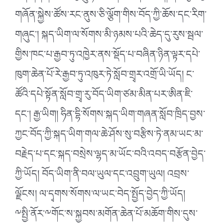
གཞོན་སྐྱེས་ཚོས་རང་ནུས་ཅི་ལྕོག་གིས་བོད་ཀྱི་ཆོས་དང་རིག་
གཞུང་། སྐད་ཡིག་ལ་སོགས་མི་ཉམས་པའི་ཆེད་དུ་རུས་སྦལ་
གྱིས་ཁང་པ་རྒྱབ་ཏུ་འཁྱེར་ནས་སྡོད་པ་བཞིན་ཉིན་ལྟར་དཔེ་
ཁུག་ཆེན་པོ་རེ་རྒྱབ་ཏུ་འཁུར་ཏེ་སློབ་གྲྭར་འགྲོ་ཡི་ཡོད། ང་
ཚོའི་དཔེ་སྟོན་སློབ་གྲྭ་རུ་བོད་ཡིག་ཙམ་མིན་པར་ཨིན་ཇི་
དང་། རྒྱ་ཡིག། ཧིན་དྷི་སོགས་སྐད་ཡིག་གཞན་སློབ་ཁྲིད་བྱས་
ཀྱང་བོད་ཀྱི་སྐད་ཡིག་གལ་ཆེ་ཤོས་སུ་བརྩིས་ཏེ་ནམ་ཡང་མ་
བརྗེད་པ་དང་སྐད་བསྲེས་ལྷད་མ་ཡོང་བའི་འབད་བརྩོན་བྱེད་
ཀྱི་ཡོད། བོད་ཡིག་ནི་བལ་ཡུལ་དང་འབྲུག་ཡུལ། འབྲས་
ལྗོངས། ལ་དྭགས་སོགས་ལ་ཡང་བེད་སྤྱོད་བྱེད་ཀྱི་ཡོད།
༸སྤྱི་ནོར་༸གོང་ས་སྐྱབས་མགོན་ཆེན་པོ་མཆོག་གིས་དུས་