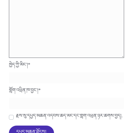
ཁྱེད་ཀྱི་མིང་།
*
གློག་འཕྲིན་ཁ་བྱང་།
*
རྗེས་སུ་དཔྱད་མཆན་འདེབས་ཆེད་མིང་དང་གློག་འཕྲིན་ཉར་ཚགས་བྱེད།.