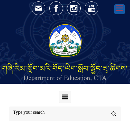
Skip to main content
གཞི་རིམ་སློབ་མའི་བོད་ཡིག་སློབ་སྦྱོང་དྲྭ་ཚིགས།
Department of Education, CTA