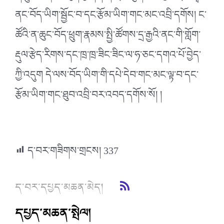
ནང་བོད་ཡིག་སྦྱོང་བ་དང་རྩོམ་ཡིག་གང་མང་འབྲི་དགོས། ང་
ཚོའི་ན་ཆུང་བོད་ཕྲུག་རྣམས་སྤྱི་ཚོགས་དྲ་རྒྱའི་ནང་གི་གློག་
རྡུལ་རྩེད་རིགས་དང་ཁྲ་ཁྲ་ཟིང་ཟིང་ལ་ཧ་ཅང་དགའ་པོ་བྱེད་
ཀྱི་འདུག དེ་ལས་བོད་ཡིག་གི་དཔེ་དེབ་གང་མང་ལྟ་བ་དང་
རྩོམ་ཡིག་གང་ཐུབ་འབྲི་བར་འབད་དགོས་སོ། །
ད་བར་གཟིགས་གྲངས།
337
ད་བར་དཔྱད་མཆན་མེད།
དཔྱད་མཆན་སྤེལ།