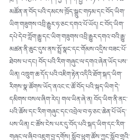
ཁྲིད་པའི་རྩོམ་པ་པོ་ཞིག་བྱ་དགོས། སྤྱིར་བཏང་ང་རང་ལ་ཆ་
མཚོན་ན་བོད་པའི་དམངས་ཁྲོད་སྒྲུང་གཏམ་དང་བོད་ཡིག་
ཡིག་གཟུགས་འབྲི་རྒྱུར་ཧ་ཅང་དགའ་པོ་ཡོད། ང་བོད་ཡིག་
དཔེ་དེབ་ཀློག་རྒྱུ་དང་ཡིག་གཟུགས་འབྲི་རྒྱུར་དགའ་བའི་རྒྱུ་
མཚན་ནི་ཆུང་དུས་ནས་སྤྲོ་སྣང་དང་གོམས་འདྲིས་བཟང་པོ་
ཐེབས་པ་དང། བོད་པའི་རིག་གཞུང་ལ་དགའ་ཞེན་ཡོད་པས་
ཡིན། འཁྲུག་ཆ་དོད་པའི་འཇིག་རྟེན་འདིའི་ཐོག་སྐད་ཡིག་
རིགས་སྣ་ཚོགས་ཡོད་ནའང་ང་ཚོ་བོད་པའི་སྐད་ཡིག་དེ་
དམིགས་བསལ་ཞིག་རེད། གལ་ཡིན་ཞེ་ན། བོད་ཡིག་ནི་ནང་
པའི་ཆོས་དང་རིག་གཞུང་དང་འབྲེལ་བ་ཧ་ཅང་ཆེན་པོ་ཡོད་
པས་ཡིན། ང་ཚོས་ངེས་པར་དུ་བོད་པའི་སྐད་ཡིག་དང་རིག་
གཞུང་ལ་ཞིབ་འཇུག་བྱ་དགོས། སློབ་ཕྲུག་ཚོས་ཀྱང་སློབ་གྲྭའི་