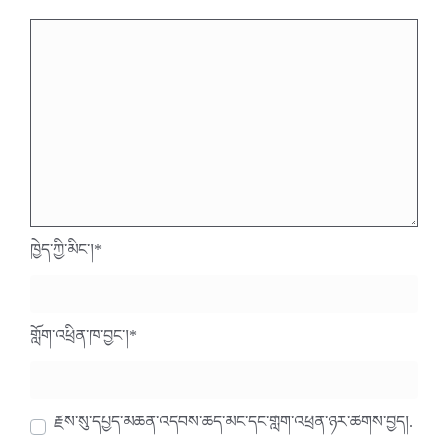
ཁྱེད་ཀྱི་མིང་།
*
གློག་འཕྲིན་ཁ་བྱང་།
*
རྗེས་སུ་དཔྱད་མཆན་འདེབས་ཆེད་མིང་དང་གློག་འཕྲིན་ཉར་ཚགས་བྱེད།.