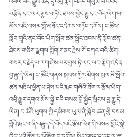
འཕེལ་ཡོང་རྒྱུའི་ཆེད་དུ་འབྲི་ཀློག་བཤད་གསུམ་ལ་འབད་
བརྩོན་དང་ཡར་རྒྱས་གཏོང་ཐབས་བྱེད་རྒྱུ་དང་བོད་ཡིག་ལ་
མོས་པའི་བསམ་བློ་མཐོར་འདེགས་གཏོང་དགོས། ང་ཚོས་
སློབ་གྲྭའི་ནང་བོད་ཡིག་སློབ་ཚན་སྦྱོང་ཐབས་ནི་སློབ་ཚན་
ཐེངས་གཅིག་ལྗགས་ཀློག་གནང་རྗེས་གོ་དཀའ་བའི་ཚིག་
གསར་བརྗོད་པ་ཁག་ཤེས་པར་བྱས་ཏེ་ཡང་ཡང་ཀློག་འདོན་
བྱ་རྒྱུ་དེ་ཡིན། ང་ཚོའི་གནས་སྐབས་ཀྱི་དམིགས་ཡུལ་ནི་སློབ་
ཚན་མཐིལ་ཕྱིན་པ་ཤེས་པའི་རྨང་གཞིའི་ཐོག་ལ་རྩོམ་ཡིག་
འབྲི་རྒྱུར་དགའ་མོས་སྐྱེ་བའི་བསམ་བློ་སྐྱེེད་སྲིངས་བྱ་རྒྱུ་དེ་
ཡིན། ང་ཚོའི་ཕུགས་ཀྱི་དམིགས་ཡུལ་ནི་སློབ་ཚན་གྱི་བསམ་
བློའི་རྨང་གཞི་བརྒྱུད་དེ་བོད་པའི་རྩོམ་རིག་གི་བསམ་བློའི་སྣེ་