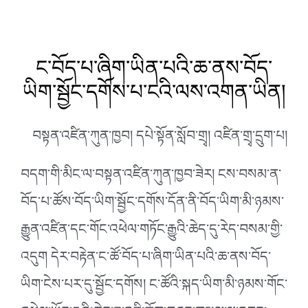
ང་བོད་པ་ཞིག་ཡིན་པའི་ཆ་ནས་བོད་
ཡིག་སྦྱོང་དགོས་པ་ངའི་ལས་འགན་ཡིན།
བསྟན་འཛིན་ཀུན་ཁྱབ། དཔེ་སྟོན་སློབ་གྲྭ། འཛིན་གྲྭ་དྲུག་པ།
བདག་གི་མིང་ལ་བསྟན་འཛིན་ཀུན་ཁྱབ་ཟེར། ངས་བསམ་ན་
བོད་པ་ཚོས་བོད་ཡིག་སྦྱོང་དགོས་དོན་ནི་བོད་ཡིག་མི་ཉམས་
རྒྱུན་འཛིན་དང་གོང་འཕེལ་གཏོང་རྒྱུའི་ཆེད་དུ་རེད་བསམ་གྱི་
འདུག དེར་བརྟེན་ང་ཚོ་བོད་པ་ཞིག་ཡིན་པའི་ཆ་ནས་བོད་
ཡིག་ངེས་པར་དུ་སྦྱོང་དགོས། ང་ཚོའི་སྐད་ཡིག་མི་ཉམས་གོང་