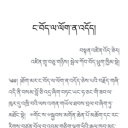
ང་བོད་ལ་ལོག་ན་འདོད།
བསྟན་འཛིན་འོད་ཟེར།
འཛིན་གྲྭ་བཅུ་གཉིས། སྦེལ་ཀོབ་བོད་ཕྲུག་ཁྱིམ་སྡེ།
༄༅། །ཐོག་མར་ང་བོད་ལ་ལོག་ན་འདོད་ཅེས་པའི་བརྗོད་གཞི་
འདི་ནི་བསམ་བློ་ཅི་འདྲ་ཞིག་བཏང་ཡང་ཧ་ཅང་གི་ཟབ་ལ་
ཁུར་དུ་འཁྲི་བའི་ལས་འགན་གཡོལ་ཐབས་བྲལ་བ་ཞིག་ཏུ་
མཐོང་སྟེ། ༧གོང་ས་༧སྐྱབས་མགོན་ཆེན་པོ་མཆོག་དང་རང་