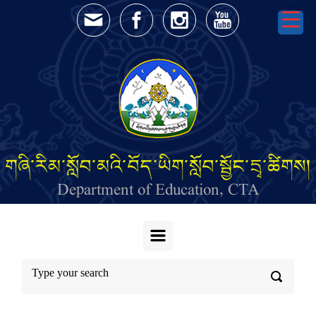
Skip to main content
གཞི་རིམ་སློབ་མའི་བོད་ཡིག་སློབ་སྦྱོང་དྲྭ་ཚིགས།
Department of Education, CTA