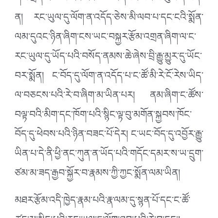
གལ་སྲིད་ང་ཚོ་ལ་རང་རང་སོ་སོར་དབང་བའི་ཕ་ཡུལ་དེ་ཡོད་
ན། རང་ཡུལ་དུ་ལོག་ན་འདོད་ཅེས་མི་ལབ་པ་དང་ངའི་སྨོན་
ལམ་དུའང་ཉིན་ཞིག་ངས་ཡང་བསྐྱར་རྩོམ་འགྲན་ཞིག་ལ་ང་
རང་ཡུལ་དུ་ཡོད་པའི་བསོད་ནམས་ཆེ་ཞེས་བྲི་རྒྱུ་མྱུར་དུ་ཡོང་
བར་སྨོན། ང་བོད་དུ་ལོག་ན་འདོད་པ་ང་ཚོ་མི་རེ་ངོ་རེས་ཡིད་
ལ་བཅངས་པའི་རེ་བ་ཞིག་མ་ཡིན་པར། ནམ་ཞིག་ང་ཚོས་
བལྟ་བའི་མིག་དང་ཁོག་པའི་སྙིང་ལྟ་བུ་མགོན་སྐྱབས་ཁོང་
བོད་དུ་ཕེབས་པའི་ཉིན་བཟང་པོ་དེར། ང་ཡང་བོད་དུ་འབྱོར་རྒྱུ་
ཡིན་པ་དེ་ནི་ཕྱི་ནང་ཀུན་ན་ཡོད་པའི་གདོང་དམར་ས་ཡ་དྲུག་
ཙམ་མ་ཟད་རྒྱབ་སྐྱོར་བ་རྣམས་ཀྱི་ཀྱང་སྨོན་ལམ་ཡིན།
མཐར་རྩོམ་འདི་ཁྱེད་རྣམ་པའི་རྣ་ལམ་དུ་སྙན་པོ་དང་ང་ཚོ་