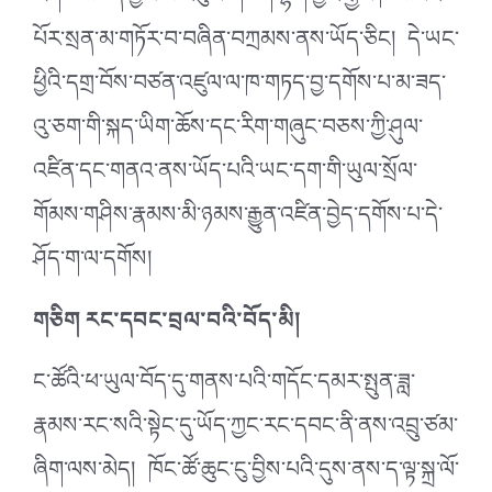
རིགས་བཙན་བྱོལ་བ་འབུམ་གཅིག་ལྷག་ཕྱིའི་རྒྱལ་ཁབ་མང་
པོར་སྲན་མ་གཏོར་བ་བཞིན་བཀྲམས་ནས་ཡོད་ཅིང། དེ་ཡང་
ཕྱིའི་དགྲ་བོས་བཙན་འཛུལ་ལ་ཁ་གཏད་བྱ་དགོས་པ་མ་ཟད་
འུ་ཅག་གི་སྐད་ཡིག་ཆོས་དང་རིག་གཞུང་བཅས་ཀྱི་ཤུལ་
འཛིན་དང་གནའ་ནས་ཡོད་པའི་ཡང་དག་གི་ཡུལ་སྲོལ་
གོམས་གཤིས་རྣམས་མི་ཉམས་རྒྱུན་འཛིན་བྱེད་དགོས་པ་དེ་
ཤོད་ག་ལ་དགོས།
གཅིག རང་དབང་བྲལ་བའི་བོད་མི།
ང་ཚོའི་ཕ་ཡུལ་བོད་དུ་གནས་པའི་གདོང་དམར་སྤུན་ཟླ་
རྣམས་རང་སའི་སྟེང་དུ་ཡོད་ཀྱང་རང་དབང་ནི་ནས་འབྲུ་ཙམ་
ཞིག་ལས་མེད། ཁོང་ཚོ་ཆུང་ངུ་བྱིས་པའི་དུས་ནས་ད་ལྟ་སྐྲ་ལོ་