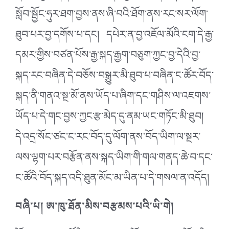
སློབ་སྦྱོང་ཧུར་ཐག་བྱས་ནས་ཞི་བའི་ཐོག་ནས་རང་སར་ལོག་
ཐུབ་པར་བྱ་དགོས་པ་དང། དཔེར་ན་བྱ་འཇོལ་མོའི་ངག་དེ་རྒྱ་
དམར་གྱིས་བཙན་པོས་རྒྱ་སྐད་རྒྱག་བཅུག་ཀྱང་བྱ་དེའི་བྱ་
སྐད་རང་བཞིན་དེ་བཅོས་བསྒྱུར་མི་ཐུབ་པ་བཞིན་ང་ཚོར་བོད་
སྐད་ནི་གནའ་སྔ་མོ་ནས་ཡོད་པ་ཞིག་དང་གཤིས་ལ་འཇགས་
ཡོད་པ་དེ་གང་བྱས་ཀྱང་རྩ་མེད་དུ་ནམ་ཡང་གཏོང་མི་ཐུབ།
དེ་འདྲ་སོང་ཙང་ང་རང་བོད་དུ་ལོག་ནས་བོད་ཡིག་ལ་སྔར་
ལས་ལྷག་པར་བརྩོན་ནས་སྐད་ཡིག་གི་གལ་གནད་ཆེ་བ་དང་
ང་ཚོའི་བོད་སྐད་འདི་ཐུན་མོང་མ་ཡིན་པ་དེ་གསལ་ན་འདོད།
བཞི་པ། ཨ་ཁུ་ཐོན་མིས་བརྩམས་པའི་ཡི་གེ།