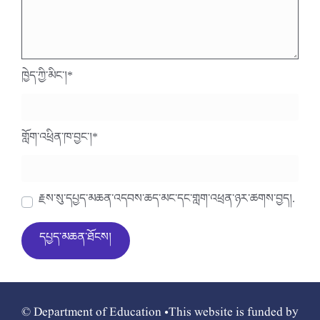
ཁྱེད་ཀྱི་མིང་།
*
གློག་འཕྲིན་ཁ་བྱང་།
*
རྗེས་སུ་དཔྱད་མཆན་འདེབས་ཆེད་མིང་དང་གློག་འཕྲིན་ཉར་ཚགས་བྱེད།.
© Department of Education •This website is funded by