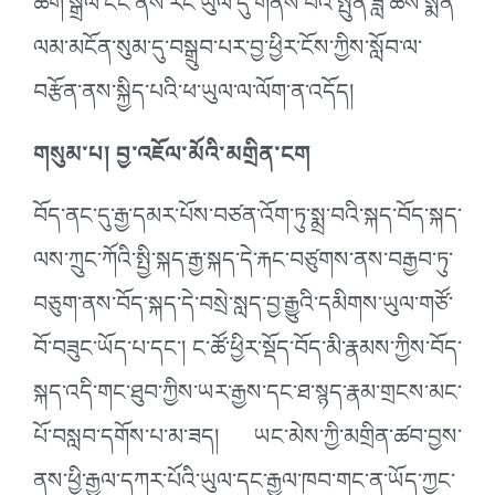
ཆིག་སྒྲིལ་ངང་ནས་རང་ཡུལ་དུ་གནས་པའི་སྤུན་ཟླ་ཚོས་སྨོན་
ལམ་མངོན་སུམ་དུ་བསྒྲུབ་པར་བྱ་ཕྱིར་ངོས་ཀྱིས་སློབ་ལ་
བརྩོན་ནས་སྐྱིད་པའི་ཕ་ཡུལ་ལ་ལོག་ན་འདོད།
གསུམ་པ། བྱ་འཇོལ་མོའི་མགྲིན་ངག
བོད་ནང་དུ་རྒྱ་དམར་པོས་བཙན་འོག་ཏུ་སྨྲ་བའི་སྐད་བོད་སྐད་
ལས་ཀྲུང་ཀོའི་སྤྱི་སྐད་རྒྱ་སྐད་དེ་རྐང་བཙུགས་ནས་བརྒྱབ་ཏུ་
བཅུག་ནས་བོད་སྐད་དེ་བསྲེ་སླད་བྱ་རྒྱུའི་དམིགས་ཡུལ་གཙོ་
བོ་བཟུང་ཡོད་པ་དང་། ང་ཚོ་ཕྱིར་སྡོད་བོད་མི་རྣམས་ཀྱིས་བོད་
སྐད་འདི་གང་ཐུབ་ཀྱིས་ཡར་རྒྱས་དང་ཐ་སྙད་རྣམ་གྲངས་མང་
པོ་བསླབ་དགོས་པ་མ་ཟད། ཡང་མེས་ཀྱི་མགྲིན་ཚབ་བྱས་
ནས་ཕྱི་རྒྱལ་དཀར་པོའི་ཡུལ་དང་རྒྱལ་ཁབ་གང་ན་ཡོད་ཀྱང་