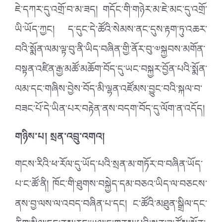
ཇེ་དཀར་དུ་འགྲོ་བ་མ་ཟད། གདོང་གི་གཉེར་མ་ཇེ་མང་དུ་འགྲོ་
ཡི་ཡོད་ཀྱང། ད་དུང་དེ་ཚོའི་སེམས་ནང་དུས་རྟག་ཏུ་འཆར་
བའི་སྨོན་ལམ་ལྟ་བུ་ནི་ཡིད་བཞིན་གྱི་ནོར་བུ་༧སྐྱབས་མགོན་
བསྟན་འཛིན་རྒྱ་མཚོ་མཆོག་བོད་དུ་ཡང་བསྐྱར་བྱོན་པའི་སྨོན་
ལམ་དང་གཞིས་བྱེས་བོད་མི་ལྷན་འཛོམས་བྱུང་བའི་སྐལ་བ་
བཟང་པོ་དེ་ཡིན་པར་བརྟེན་ནས་བདག་བོད་དུ་ལོག་ན་འདོད།
གཉིས་པ། སྲན་འབྲུ་འགའ།
གངས་རིའི་ཕ་རོལ་དུ་ཡོད་པའི་སྲན་མ་གཏོར་བ་བཞིན་ཡོད་
པ་ང་ཚོ་ནི། ཁོང་གི་ཐུགས་བསྐྱེད་དམ་བཅའ་ཡིད་ལ་བཅངས་
ནས་བྱ་ལས་ལ་འབད་བཞིན་པ་དང། ང་ཚོའི་མཐུན་སྒྲིལ་དང་