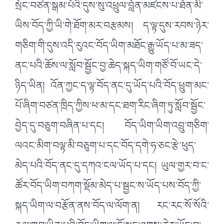
སྲོང་བཙན་སྒམ་པོའི་དུས་སུ་འཕྲུལ་བློན་མཛངས་པ་ཐོན་མི་
ཡིས་བོད་ཀྱི་ཡི་གེ་ཐོག་མར་བརྩམས། ད་ལྟ་དུས་རབས་ཉེར་
གཅིག་གི་དུས་འདི་རུའང་བོད་ཡིག་མཐོང་རྒྱུ་ཡོད་པ་མ་ཟད་
ནང་པའི་ཆོས་ལ་སློབ་སྦྱོང་བྱ་ཆེད་སྐད་ཡིག་གཙོ་བོ་ཡང་དེ་
ཉིད་ཡིན། འོན་ཀྱང་ད་ལྟ་བོད་ནང་དུ་ཡོད་པའི་བོད་ཕྲུག་མང་
པོ་ཞིག་བཙན་ཁྲིད་ཀྱིས་ཕ་མ་དང་ཐག་རིང་ཞིག་ཏུ་སློབ་སྦྱོང་
བྱེད་དུ་བཅུག་བཞིན་པ་དང། བོད་ཡིག་ཡིག་འབྲུ་གཅིག་
ལའང་མིག་བལྟ་མི་བཅུག་པ་དང་བོད་དགེ་ཧ་ཅང་རྩེ་ཕུད་
མེད་པའི་བོད་ནང་དུ་དཀའ་ངལ་ཡོད་པ་དང། ཡུལ་གྱར་བ་ང་
ཚོར་བོད་ཡིག་བཀག་སྡོམ་མེད་པ་སྦྱང་ས་ཡོད་པས་བོད་ཀྱི་
སྐད་ཡིག་ལ་བརྩོན་ནས་བོད་ལ་ལོག་ན། རང་རང་སོ་སོའི་