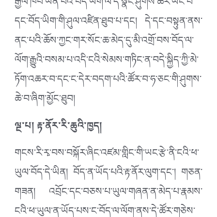
རྒྱལ་ཁབ་ཡིན་པའི་བོད་ཡིག་ལ་དོ་སྣང་ཤུགས་ཆེར་ཡོང་བ་
དང་བོད་ཡིག་གི་ཤུལ་འཛིན་ཐུབ་པ་དང། དེ་དང་བསྟུན་ནས་
ནང་པའི་ཆོས་ཀྱང་གར་སོང་ཆ་མེད་དུ་མི་འགྲོ་བས་བོད་ལ་
ལོག་རྒྱུའི་བསམ་པ་འདི་ངའི་སེམས་གཏིང་ན་བདེ་སྐྱིད་ཀྱི་མེ་
ཏོག་འཆར་བ་དང་ང་དེར་བདག་པའི་ཚོར་བ་ཧ་ཅང་གི་ཤུགས་
ཆེ་བ་ཞིག་མྱོང་ཐུབ།
ལྔ་པ། རྟ་ནོར་རི་ཆུའི་ཁྱད།
གངས་རི་རྭ་བས་བསྐོར་ཞིང་འཛམ་གླིང་གི་ཡང་རྩེ་ནི་ངའི་ཕ་
ཡུལ་བོད་དེ་ཡིན། བོད་ན་ཡོད་པའི་རྟ་ནོར་ལུག་དང་། གཅན་
གཟན། འབྲོང་དང་བཅས་པ་ཡུལ་གཞན་ན་མེད་པ་རྣམས་
ངའི་ཕ་ཡུལ་ན་ཡོད་པས་ང་བོད་ལ་ལོག་ནས་དེ་ཚོར་གཅེས་