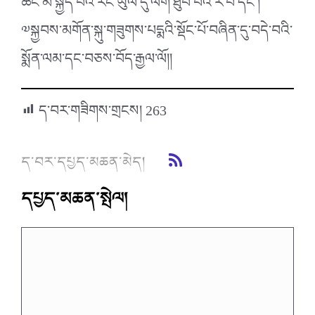
ཚང་མ་སྐྱིད་པའི་རང་ཡུལ་དུ་ལོག་ཐུབ་པའི་རེ་བ་དང་།
༧སྐྱབས་མགོན་སྐུ་གཟུགས་པདྨའི་སྡོང་པོ་བཞིན་དུ་བདེ་བའི་
སྨོན་ལམ་དང་བཅས་བོད་རྒྱལ་ལོ།།
ད་བར་གཟིགས་གྲངས།
263
ད་བར་དཔྱད་མཆན་མེད།
དཔྱད་མཆན་སྤེལ།