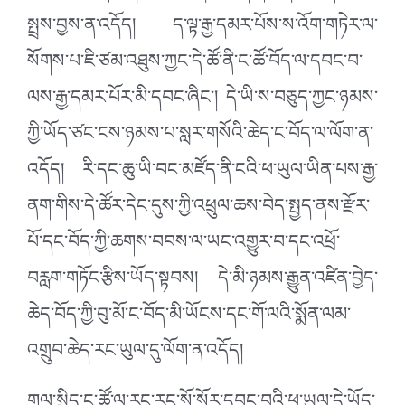
སྤྲས་བྱས་ན་འདོད། ད་ལྟ་རྒྱ་དམར་པོས་ས་འོག་གཏེར་ལ་
སོགས་པ་ཇི་ཙམ་འཐུས་ཀྱང་དེ་ཚོ་ནི་ང་ཚོ་བོད་ལ་དབང་བ་
ལས་རྒྱ་དམར་པོར་མི་དབང་ཞིང་། དེ་ཡི་ས་བཅུད་ཀྱང་ཉམས་
ཀྱི་ཡོད་ཙང་ངས་ཉམས་པ་སླར་གསོའི་ཆེད་ང་བོད་ལ་ལོག་ན་
འདོད། རི་དང་ཆུ་ཡི་བང་མཛོད་ནི་ངའི་ཕ་ཡུལ་ཡིན་པས་རྒྱ་
ནག་གིས་དེ་ཚོར་དེང་དུས་ཀྱི་འཕྲུལ་ཆས་བེད་སྤྱད་ནས་རྫོར་
པོ་དང་བོད་ཀྱི་ཆགས་བབས་ལ་ཡང་འགྱུར་བ་དང་འཕྲོ་
བརླག་གཏོང་རྩིས་ཡོད་སྟབས། དེ་མི་ཉམས་རྒྱུན་འཛིན་བྱེད་
ཆེད་བོད་ཀྱི་བུ་མོ་ང་བོད་མི་ཡོངས་དང་གོ་ལའི་སྨོན་ལམ་
འགྲུབ་ཆེད་རང་ཡུལ་དུ་ལོག་ན་འདོད།