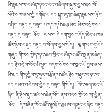
མི་རྣམས་ལ་བཙན་དབང་དང་འཇིགས་སྐུལ་བྱས་ནས་སོ་
སོའི་ས་གནས་ཀྱི་དགོན་པ་དང་སྐུ་འདྲ་རྩ་ཆེན་རྣམས་གཏོར་
བཤིག་བཏང་དུ་བཅུག་པ་དང་དཔེ་ཆ་རྣམས་མེར་བསྲེགས་
བཏང་དུ་བཅུག་ཡོད། ལས་ཀ་དེ་དག་བྱས་འདོད་མེད་མཁན་
ཚོར་ཉེས་བརྡུང་བཏང་བ་སོགས་བྱས་ཡོད། ལྷག་པར་དུ་བོད་
གཞུང་གི་ལས་བྱེད་དང་ཆབ་སྲིད་བཙོན་པ་ཚོའི་སྤུན་མཆེད་
དང་ཉེ་འབྲེལ་བོད་མི་ཕྱུག་བདག་སོགས་ལ་སྡང་པོ་བྱས་ནས་
མི་མང་གི་དཀྱིལ་དུ་ཧུར་བརྩོན་པ་ཚོར་ཉེས་བརྡུང་བཏང་བ་
དང་དམའ་འབེབས་བྱེད་དུ་བཅུག་གི་ཡོད། ཁོང་ཅག་མང་པོ་
ཞིག་ནི་ཉེས་རྡུང་ཚབས་ཆེན་ཕོག་ནས་འདས་གྲོངས་སུ་ཕྱིན་
ཡོད། དེ་བཞིན་ཁོང་ཚོའི་རྒྱུ་ནོར་རྣམས་གཞུང་བཞེས་བཏང་