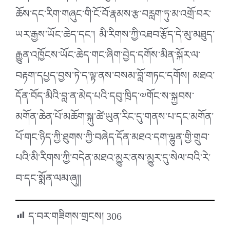
ཆོས་དང་རིག་གཞུང་གི་ངོ་བོ་རྣམས་རྩ་བརླག་ཏུ་མ་འགྲོ་བར་
ཡར་རྒྱས་ཡོང་ཆེད་དང་། མི་རིགས་ཀྱི་འཐབ་རྩོད་དེ་མུ་མཐུད་
རྒྱུན་འཁྱོངས་ཡོང་ཆེད་གང་ཞིག་བྱེད་དགོས་མིན་སྐོར་ལ་
བརྟག་དཔྱད་བྱས་ཏེ་ད་ལྟ་ནས་བསམ་བློ་གཏང་དགོས། མཐའ་
དོན་བོད་མིའི་བླ་ན་མེད་པའི་དབུ་ཁྲིད་༧གོང་ས་སྐྱབས་
མགོན་ཆེན་པོ་མཆོག་སྐུ་ཚེ་ཡུན་རིང་དུ་གནས་པ་དང་མགོན་
པོ་གང་ཉིད་ཀྱི་ཐུགས་ཀྱི་བཞེད་དོན་མཐའ་དག་ལྷུན་གྱི་གྲུབ་
པའི་མི་རིགས་ཀྱི་བདེན་མཐའ་མྱུར་ནས་མྱུར་དུ་སེལ་བའི་རེ་
བ་དང་སྨོན་ལམ་ཞུ།།
ད་བར་གཟིགས་གྲངས།
306