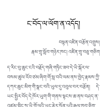
ང་བོད་ལ་ལོག་ན་འདོད།
བསྟན་འཛིན་བརྩོན་འགྲུས།
རྣམ་གྲྭ་སློབ་གཉེར་ཁང། འཛིན་གྲྭ་བཅུ་གཅིག
ད་རིང་བུ་ཆུང་ངའི་བརྗོད་གཞི་གཏིང་ཟབ་དེ་ཡི་སྐོར་ལ་
བསམ་ཚུལ་རོབ་ཙམ་ཞིག་གོ་སླ་བའི་ལམ་ནས་ཁྱེད་རྣམས་ཀྱི་
དཀར་ཆུང་མིག་གི་སྣང་བའི་ཡུལ་དུ་འབུལ་བར་བརྩོན། དེ་
ཡང་སྤྱིར་བོད་དེ་ཁོར་ཡུག་གི་གནས་སྟངས་ཆ་ནས་བཤད་ན་