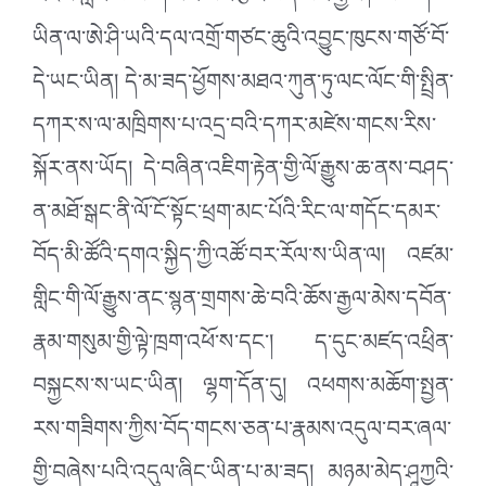
འཛམ་གླིང་ས་ཡི་གོ་ལའི་ཡང་རྩེར་སོན་པའི་རྒྱལ་ཁབ་ཅིག་
ཡིན་ལ་ཨེ་ཤི་ཡའི་དལ་འགྲོ་གཙང་ཆུའི་འབྱུང་ཁུངས་གཙོ་བོ་
དེ་ཡང་ཡིན། དེ་མ་ཟད་ཕྱོགས་མཐའ་ཀུན་ཏུ་ལང་ལོང་གི་སྤྲིན་
དཀར་ས་ལ་མཁྲིགས་པ་འདྲ་བའི་དཀར་མཛེས་གངས་རིས་
སྐོར་ནས་ཡོད། དེ་བཞིན་འཇིག་རྟེན་གྱི་ལོ་རྒྱུས་ཆ་ནས་བཤད་
ན་མཐོ་སྒང་ནི་ལོ་ངོ་སྟོང་ཕྲག་མང་པོའི་རིང་ལ་གདོང་དམར་
བོད་མི་ཚོའི་དགའ་སྐྱིད་ཀྱི་འཚོ་བར་རོལ་ས་ཡིན་ལ། འཛམ་
གླིང་གི་ལོ་རྒྱུས་ནང་སྙན་གྲགས་ཆེ་བའི་ཆོས་རྒྱལ་མེས་དབོན་
རྣམ་གསུམ་གྱི་ལྟེ་ཁྲག་འཕོ་ས་དང་། ད་དུང་མཛད་འཕྲིན་
བསྐྱངས་ས་ཡང་ཡིན། ལྷག་དོན་དུ། འཕགས་མཆོག་སྤྱན་
རས་གཟིགས་ཀྱིས་བོད་གངས་ཅན་པ་རྣམས་འདུལ་བར་ཞལ་
གྱི་བཞེས་པའི་འདུལ་ཞིང་ཡིན་པ་མ་ཟད། མཉམ་མེད་ཤཱཀྱའི་