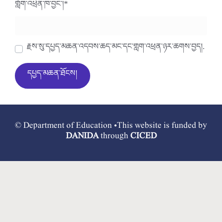
གློག་འཕྲིན་ཁ་བྱང་།
*
རྗེས་སུ་དཔྱད་མཆན་འདེབས་ཆེད་མིང་དང་གློག་འཕྲིན་ཉར་ཚགས་བྱེད།.
© Department of Education •This website is funded by
DANIDA
through
CICED