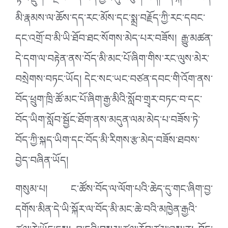
ལྟར་སྡུག་བསྔལ་ཚད་མེད་མྱང་དུ་བཅུག་ཡོད། དེ་སྐབས་བོད་
མི་རྣམས་ལ་ཆོས་དད་རང་མོས་དང་སྨྲ་བརྗོད་ཀྱི་རང་དབང་
དང་འགྲོ་བ་མི་ཡི་ཐོབ་ཐང་སོགས་མེད་པར་བཟོས། རྒྱུ་མཚན་
དེ་དག་ལ་བརྟེན་ནས་བོད་མི་མང་པོ་ཞིག་གིས་རང་ལུས་མེར་
བསྲེགས་བཏང་ཡོད། དེང་སང་ཡང་བཙན་དབང་གི་འོག་ནས་
བོད་ཕྲུག་ཁྲི་ཚོ་མང་པོ་ཞིག་རྒྱ་མིའི་སློབ་གྲྭར་བཏང་བ་དང་
བོད་ཡིག་སློབ་སྦྱོང་ཐོག་ནས་མདུན་ལམ་མེད་པ་བཟོས་ཏེ་
བོད་ཀྱི་སྐད་ཡིག་དང་བོད་མི་རིགས་རྩ་མེད་བཟོས་ཐབས་
བྱེད་བཞིན་ཡོད།
གསུམ་པ། ང་ཚོས་བོད་ལ་ལོག་པའི་ཆེད་དུ་གང་ཞིག་བྱ་
དགོས་མིན་དེ་ཡི་སྐོར་ལ་བོད་མི་མང་ཆེ་བའི་མཁྱེན་རྒྱའི་