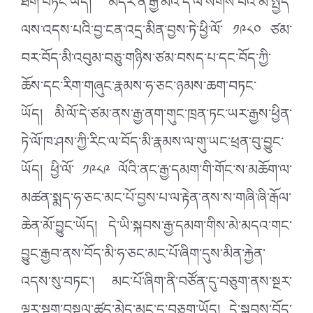
ཐོག་བཏང་ཡོད། མདོར་ན་རྒྱ་མིའི་དེ་ལ་སོགས་པའི་མི་སྤྱོད་
ལས་འདས་པའི་བྱ་ངན་འདྲ་མིན་བྱས་ཏེ་ཕྱི་ལོ་ ༡༩༨༠ ཙམ་
བར་བོད་མི་འབུམ་བཅུ་གཉིས་ཙམ་བསད་པ་དང་བོད་ཀྱི་
ཆོས་དང་རིག་གཞུང་རྣམས་ཧ་ཅང་ཉམས་ཆག་བཏང་
ཡོད། མི་ལོ་དེ་ཙམ་ནས་རྒྱ་ནག་གུང་ཁྲན་ཏང་ཡར་རྒྱས་ཕྱིན་
ཏེ་ལོ་ཁ་ཤས་ཀྱི་རིང་ལ་བོད་མི་རྣམས་ལ་གུ་ཡང་ཕྲན་བུ་བྱུང་
ཡོད། ཕྱི་ལོ་ ༡༩༨༩ ལོའི་ནང་རྒྱ་དམག་གི་གོང་ས་མཆོག་ལ་
མཚན་སྨད་ཧ་ཅང་མང་པོ་བྱས་པ་ལ་རྟེན་ནས་ས་གཞི་ཞི་རྒོལ་
ཆེན་མོ་བྱུང་ཡོད། དེ་ཡི་སྐབས་རྒྱ་དམག་གིས་མེ་མདའ་གང་
བྱུང་རྒྱབ་ནས་བོད་མི་ཧ་ཅང་མང་པོ་ཞིག་དུས་མིན་རྐྱེན་
འདས་སུ་བཏང་། མང་པོ་ཞིག་ནི་བཙོན་དུ་བཅུག་ནས་སྔར་