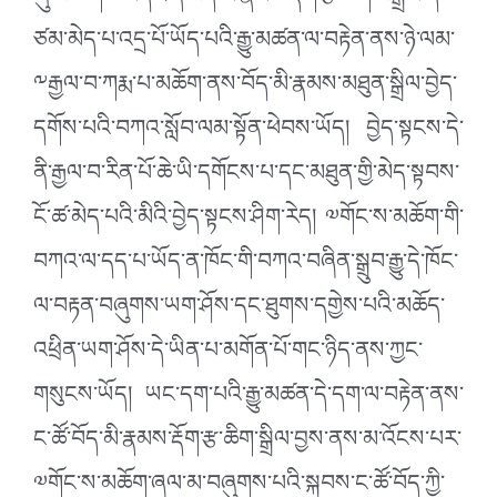
ཞུ་བ་སོགས་མདོར་ན་བོད་མི་རྣམས་རྡོག་རྩ་ཆིག་བསྒྲིལ་དེ་
ཙམ་མེད་པ་འདྲ་པོ་ཡོད་པའི་རྒྱུ་མཚན་ལ་བརྟེན་ནས་ཉེ་ལམ་
༸རྒྱལ་བ་ཀརྨ་པ་མཆོག་ནས་བོད་མི་རྣམས་མཐུན་སྒྲིལ་བྱེད་
དགོས་པའི་བཀའ་སློབ་ལམ་སྟོན་ཕེབས་ཡོད། བྱེད་སྟངས་དེ་
ནི་རྒྱལ་བ་རིན་པོ་ཆེ་ཡི་དགོངས་པ་དང་མཐུན་གྱི་མེད་སྟབས་
ངོ་ཚ་མེད་པའི་མིའི་བྱེད་སྟངས་ཤིག་རེད། ༧གོང་ས་མཆོག་གི་
བཀའ་ལ་དད་པ་ཡོད་ན་ཁོང་གི་བཀའ་བཞིན་སྒྲུབ་རྒྱུ་དེ་ཁོང་
ལ་བརྟན་བཞུགས་ཡག་ཤོས་དང་ཐུགས་དགྱེས་པའི་མཆོད་
འཕྲིན་ཡག་ཤོས་དེ་ཡིན་པ་མགོན་པོ་གང་ཉིད་ནས་ཀྱང་
གསུངས་ཡོད། ཡང་དག་པའི་རྒྱུ་མཚན་དེ་དག་ལ་བརྟེན་ནས་
ང་ཚོ་བོད་མི་རྣམས་རྡོག་རྩ་ཆིག་སྒྲིལ་བྱས་ནས་མ་འོངས་པར་
༧གོང་ས་མཆོག་ཞལ་མ་བཞུགས་པའི་སྐབས་ང་ཚོ་བོད་ཀྱི་