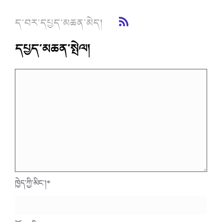
ད་བར་དཔྱད་མཆན་མེད།
དཔྱད་མཆན་སྤེལ།
ཁྱེད་ཀྱི་མིང་།
*