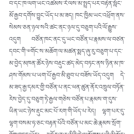
བ་དང་ཁ་ལག་ཡང་འཚམས་རེ་ལས་མ་སྤྲད་པར་བརྟེན་སློང་
མོ་རྒྱབ་དགོས་བྱུང་ཡོད་པ་མ་ཟད། ཁང་ཁྱིམ་ཡང་འཕྲོག་ནས་
སེམས་ཅན་ཉལ་སའི་ཚང་ནང་ཉལ་དུ་བཅུག་པའི་ལོ་རྒྱུས་
འདུག བཙོན་ཁང་ནང་དུ་ཡང་བཙོན་པ་རྣམས་ལ་བཙན་
དབང་གི་༧གོང་ས་མཆོག་ལ་མཚན་སྨད་ཞུ་རུ་བཅུག་པ་དང་
མ་བྱེད་མཁན་ཚོར་ཉེས་བརྡུང་ཚད་མེད་བཏང་ནས་ཉིན་མ་ཁ་
ཤས་གོམས་པ་ཡག་པོ་རྒྱབ་མི་ཐུབ་པ་བཟོས་ཡོད་འདུག དེ་
མ་ཟད་རྒྱ་དམར་གྱི་བཙོན་པ་ནང་ཕན་ཚུན་ནོར་འཁྲུལ་བཏོན་
རེས་བྱེད་དུ་བཅུག་ཏེ་རྒྱལ་གཅེས་བཙོན་པ་རྣམས་ག་དུས་
ཡིན་ཡང་ཉེས་རྡུང་མང་པོ་རག་གི་ཡོད་པ་རེད། ལྷག་པར་དུ་
ལྷག་བསམ་ཧ་ཅང་བརྟན་པོའི་བཙོན་པ་མང་ཆེ་རྣམས་སྲོག་