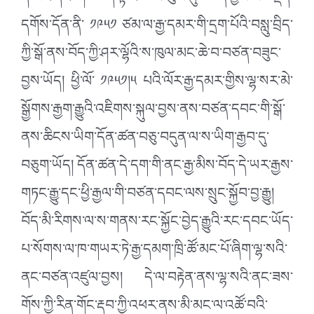
དེ་ཡང་དང་པོ། ད་ལྟ་ང་ཚོ་མི་ཡུལ་དུ་བཙན་བྱོལ་ལ་བསྡད་
དགོས་དོན་ནི་ ༡༩༥༡ ཙམ་ལ་རྒྱ་དམར་གི་དྲག་པོའི་བསླུ་བྲིད་
ཀྱི་སྒོ་ནས་བོད་ཀྱི་ཤར་ལྷོའི་ས་ཁུལ་མང་ཆེ་བ་བཙན་བཟུང་
བྱས་ཡོད། ཕྱི་ལོ་ ༡༩༥༡།༥ པའི་ལོར་རྒྱ་དམར་གྱིས་ལྷ་སར་མེ་
སྒྱོགས་རྒྱག་རྒྱུའི་འཇིགས་སྐུལ་བྱས་ནས་བཙན་དབང་གི་སྒོ་
ནས་ཆིངས་ཡིག་དོན་ཚན་བཅུ་བདུན་ལ་ས་ཡིག་རྒྱབ་དུ་
བཅུག་ཡོད། དོན་ཚན་དེ་དག་གི་ནང་རྒྱ་མིས་བོད་དེ་ཡར་རྒྱས་
གཏང་རྒྱུ་དང་ཕྱི་རྒྱལ་གི་བཙན་དབང་ལས་སྲུང་སྐྱོབ་བྱ་རྒྱུ།
བོད་མི་རིགས་ལ་ས་གནས་རང་སྐྱོང་བྱེད་རྒྱུའི་རང་དབང་ཡོད་
པ་སོགས་ལ་ཁ་གཡར་ཏེ་རྒྱ་དམག་ཁྲི་ཚོ་མང་པོ་ཞིག་ལྷ་སའི་
ནང་བཙན་འཛུལ་བྱས། དེ་ལ་བརྟེན་ནས་ལྷ་སའི་ནང་ཟས་
གོས་ཀྱི་རིན་གོང་རྡབ་ཀྱི་འཕར་ནས་མི་མང་ལ་འཚོ་བའི་