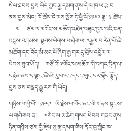
སེལ་ཐབས་བྱས་ཡོད་ཀྱང་རྒྱ་དམག་ནས་དེ་ལ་ཁ་ཡ་རྩ་བ་
ནས་བྱས་མེད། ཁོ་ཚོས་དེ་ལས་ལྡོག་ཏེ་ཕྱི་ལོ་༡༩༥༩ ཟླ་ ༣ ཚེས་
༧ ཙམ་ལ་༧གོང་ས་མཆོག་འཛིན་བཟུང་བྱས་བའི་ངན་
འཇུས་བཤམས། སྟབས་ལེགས་པ་ཞིག་ལ་༧རྒྱལ་བ་རིན་པོ་ཆེ་
མཆོག་དང་བོད་མི་མང་པོ་ཞིག་རྒྱ་གར་དུ་བྲོས་འབྱོལ་ལ་
ཕེབས་ཐུབ་ཡོད། གཙོ་བོ་༧གོང་ས་མཆོག་གི་བཀའ་དྲིན་ལ་
བརྟེན་ནས་ད་ལྟ་ང་ཚོ་མི་ཡུལ་རང་དབང་ལུང་པར་ལྷོད་ལྷོད་
བྱས་ནས་བསྡད་རྒྱུ་རག་གི་ཡོད།
གཉིས་པ་ཕྱི་ལོ་ ༡༩༥༩ ཡི་རྗེས་ལ་བོད་ནང་གི་གནས་སྟངས་
ལ་གཞིགས་ན། ༧གོང་ས་མཆོག་གསང་ཕེབས་གནང་ནས་
ཉིན་གཉིས་ཙམ་གྱི་རྗེས་སུ་རྒྱ་དམག་གིས་ནོར་བུ་གླིང་ཁ་