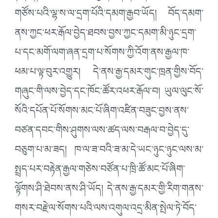
གཙོས་པའི་ལྷ་ས་ལ་དྲག་པོའི་དམག་རྒྱབ་ཡོད། བོད་དམག་
ནས་ཀྱང་ཕར་རྒོལ་བྱེད་ཐབས་བྱས་ཀྱང་དམག་མི་ཉུང་དྲག་
པ་དང་མགོ་ལག་ཞན་དྲག་པ་སོགས་ཀྱི་འོག་ནས་རྒྱལ་ཁ་
ཕམ་པ་ལྟ་བུར་འགྱུར། དེ་ནས་རྒྱ་དམར་གུང་ཁྲན་གྱིས་བོད་
གཞུང་གི་ལས་བྱེད་དང་ཁོང་ཚོར་འཕར་རྒོལ་བ། ཡུལ་ལུང་སོ་
སོའི་དཔོན་པོ་སོགས་མང་པོ་ཞིག་འཛིན་བཟུང་བྱས་ནས་
བཙན་དབང་གིས་ཤུགས་ལས་ཚད་ལས་བརྒལ་བ་བྱེད་དུ་
བཅུག་པ་མ་ཟད། ཁ་ལ་ཟ་བའི་ཟ་མ་དེ་ཡང་ཉུང་ཉུང་ལས་མ་
སྤྲད་པར་བརྟེན་རྒྱལ་གཅེས་བཙོན་པ་ཁྲི་ཚོ་མང་པོ་ཞིག་
ལྟོགས་ཤི་ཐེབས་ནས་ཤི་ཡོད། དེ་ནས་རྒྱ་དམར་གྱི་རིག་གནས་
གསར་བརྗེ་ལ་སོགས་པའི་ལས་འགུལ་འདྲ་མིན་སྤེལ་ཏེ་བོད་