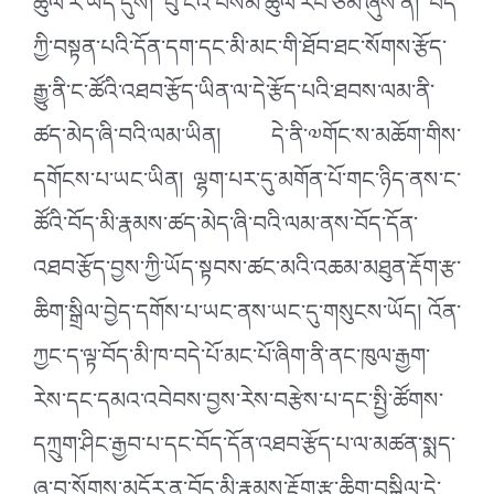
ཚུལ་རེ་ཡོད་དུས། བུ་ངའི་བསམ་ཚུལ་རོབ་ཙམ་ཞུས་ན། བོད་
ཀྱི་བསྟན་པའི་དོན་དག་དང་མི་མང་གི་ཐོབ་ཐང་སོགས་རྩོད་
རྒྱུ་ནི་ང་ཚོའི་འཐབ་རྩོད་ཡིན་ལ་དེ་རྩོད་པའི་ཐབས་ལམ་ནི་
ཚད་མེད་ཞི་བའི་ལམ་ཡིན། དེ་ནི་༧གོང་ས་མཆོག་གིས་
དགོངས་པ་ཡང་ཡིན། ལྷག་པར་དུ་མགོན་པོ་གང་ཉིད་ནས་ང་
ཚོའི་བོད་མི་རྣམས་ཚད་མེད་ཞི་བའི་ལམ་ནས་བོད་དོན་
འཐབ་རྩོད་བྱས་ཀྱི་ཡོད་སྟབས་ཚང་མའི་འཆམ་མཐུན་རྡོག་རྩ་
ཆིག་སྒྲིལ་བྱེད་དགོས་པ་ཡང་ནས་ཡང་དུ་གསུངས་ཡོད། འོན་
ཀྱང་ད་ལྟ་བོད་མི་ཁ་བདེ་པོ་མང་པོ་ཞིག་ནི་ནང་ཁུལ་རྒྱག་
རེས་དང་དམའ་འབེབས་བྱས་རེས་བརྩེས་པ་དང་སྤྱི་ཚོགས་
དཀྲུག་ཤིང་རྒྱབ་པ་དང་བོད་དོན་འཐབ་རྩོད་པ་ལ་མཚན་སྨད་