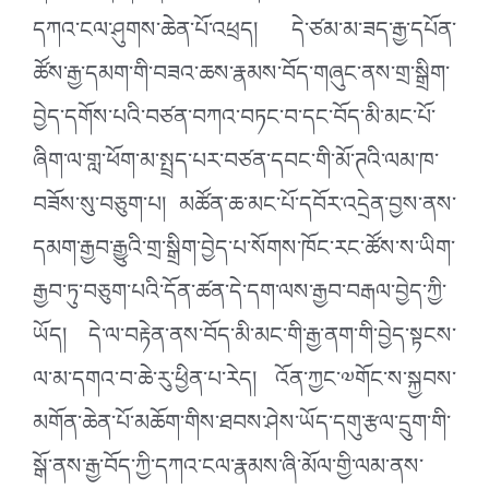
དཀའ་ངལ་ཤུགས་ཆེན་པོ་འཕྲད། དེ་ཙམ་མ་ཟད་རྒྱ་དཔོན་
ཚོས་རྒྱ་དམག་གི་བཟའ་ཆས་རྣམས་བོད་གཞུང་ནས་གྲ་སྒྲིག་
བྱེད་དགོས་པའི་བཙན་བཀའ་བཏང་བ་དང་བོད་མི་མང་པོ་
ཞིག་ལ་གླ་ཕོག་མ་སྤྲད་པར་བཙན་དབང་གི་མོ་ཊའི་ལམ་ཁ་
བཟོས་སུ་བཅུག་པ། མཚོན་ཆ་མང་པོ་དབོར་འདྲེན་བྱས་ནས་
དམག་རྒྱབ་རྒྱུའི་གྲ་སྒྲིག་བྱེད་པ་སོགས་ཁོང་རང་ཚོས་ས་ཡིག་
རྒྱབ་ཏུ་བཅུག་པའི་དོན་ཚན་དེ་དག་ལས་རྒྱབ་བརྒལ་བྱེད་ཀྱི་
ཡོད། དེ་ལ་བརྟེན་ནས་བོད་མི་མང་གི་རྒྱ་ནག་གི་བྱེད་སྟངས་
ལ་མ་དགའ་བ་ཆེ་རུ་ཕྱིན་པ་རེད། འོན་ཀྱང་༧གོང་ས་སྐྱབས་
མགོན་ཆེན་པོ་མཆོག་གིས་ཐབས་ཤེས་ཡོད་དགུ་རྩལ་དྲུག་གི་
སྒོ་ནས་རྒྱ་བོད་ཀྱི་དཀའ་ངལ་རྣམས་ཞི་མོལ་གྱི་ལམ་ནས་