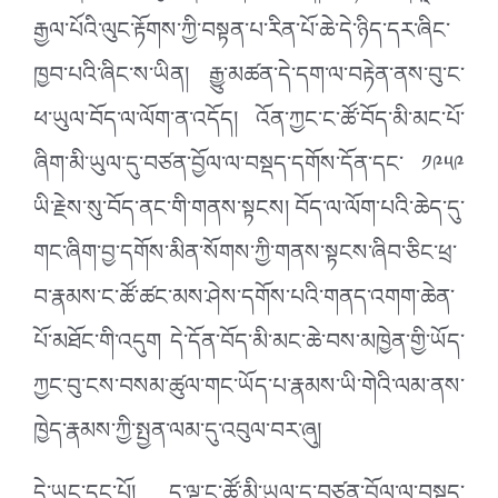
རྒྱལ་པོའི་ལུང་རྟོགས་ཀྱི་བསྟན་པ་རིན་པོ་ཆེ་དེ་ཉིད་དར་ཞིང་
ཁྱབ་པའི་ཞིང་ས་ཡིན། རྒྱུ་མཚན་དེ་དག་ལ་བརྟེན་ནས་བུ་ང་
ཕ་ཡུལ་བོད་ལ་ལོག་ན་འདོད། འོན་ཀྱང་ང་ཚོ་བོད་མི་མང་པོ་
ཞིག་མི་ཡུལ་དུ་བཙན་བྱོལ་ལ་བསྡད་དགོས་དོན་དང་ ༡༩༥༩
ཡི་རྗེས་སུ་བོད་ནང་གི་གནས་སྟངས། བོད་ལ་ལོག་པའི་ཆེད་དུ་
གང་ཞིག་བྱ་དགོས་མིན་སོགས་ཀྱི་གནས་སྟངས་ཞིབ་ཅིང་ཕྲ་
བ་རྣམས་ང་ཚོ་ཚང་མས་ཤེས་དགོས་པའི་གནད་འགག་ཆེན་
པོ་མཐོང་གི་འདུག དེ་དོན་བོད་མི་མང་ཆེ་བས་མཁྱེན་གྱི་ཡོད་
ཀྱང་བུ་ངས་བསམ་ཚུལ་གང་ཡོད་པ་རྣམས་ཡི་གེའི་ལམ་ནས་
ཁྱེད་རྣམས་ཀྱི་སྤྱན་ལམ་དུ་འབུལ་བར་ཞུ།