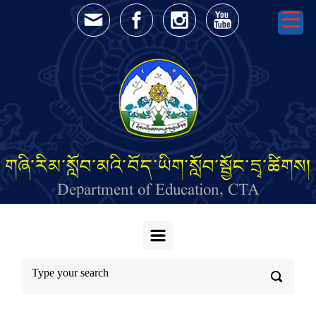
Skip to main content
གཞི་རིམ་སློབ་མའི་བོད་ཡིག་སློབ་སྦྱོང་དྲྭ་ཚིགས།
Department of Education, CTA