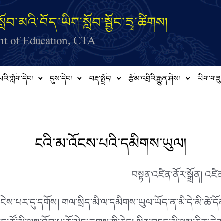
ློབ་མའི་བོད་ཡིག་སློབ་སྦྱོང་དྲྭ་ཚིགས།
t of Education, CTA
པའི་ཀློག་དེབ།
དུས་དེབ།
བརྡ་སྤྲོད།
རྩོམ་འབྲིའི་རྒྱུན་ཤེས།
ཡིག་གཟུ
ངའི་མ་འོངས་པའི་དམིགས་ཡུལ།
བསྟན་འཛིན་ནོར་སྒྲོན། འཛིན་
ེས་པར་དུ་དགོས། གལ་སྲིད་མི་ལ་དམིགས་ཡུལ་ཡོད་ན་མི་དེ་མི་ཚེ་དོ