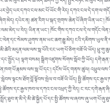
ང་ན་ང་ཚོ་མི་ལུས་ཐོབ་པ་ཆོ་མེད་ཆགས་ཀྱི་རེད། སྤྱིར་བཏང་མི་ལུས་རི
ྲུབ་པར་བྱེད་པར་དཀའ་ངལ་མང་པོ་ཡོང་གི་རེད། དཀའ་ངལ་དེ་དག་ལ་གདོ
ུ་ཞིག་མེད། དཔེར་ན། ཚན་རིག་པ་སྐད་གྲགས་ཆེན་པོ་ཞིག་ཡིན་ཡང་། ཁ
་ལམ་མེད་པ་རེད། ཡིན་ན་ཡང་། ཁོང་གིས་དཀའ་ངལ་དེ་ལ་གདོང་ལེན་བྱས
་ལེན་དང་སེམས་ཤུགས་ནམ་ཡང་ཆག་རྒྱུ་མེད། ངའི་དམིགས་ཡུལ་ནི་དག
་མི་ཚེའི་མདུན་ལམ་ལས་སླ་པོའི་ངང་ཡག་པོ་ཅིག་བཟོ་ཡི་ཡོད། ཕྲུ་གུ་ཆ
ྦྱོང་དང་སྤྱོད་པ། ལྷག་བསམ། སྒྲིག་འཛུགས་སོགས་སློབ་ཀྱི་ཡོད། དགེ་རྒན་
བ་ཚན་ཁག་པོ་རྣམས་ལས་སླ་པོ་དང་། དངོས་ཡོད་གནས་ཚུལ། འཕྲུལ་ལས་རིག་
ླེབས་སྟངས་ཐོག་བློ་སྟོབས་སྤེལ་བ་བཟོ་ཡི་ཡོད། སྤྱི་ཚོགས་དང་རྒྱལ
ྤྱི་ཚོགས་དང་རྒྱལ་ཁབ་ལ་དཀའ་ངལ་འཕྲད་ཀྱི་རེད། ང་རང་དགེ་རྒན་ཞིག
ིག་སྤྲོད་ཐུབ་ན་མི་དེ་མི་ཚེ་སྐྱིད་པོ་དང་སྤྱི་ཚོགས་ལ་ཞབས་ཞུ་ཡག་པོ