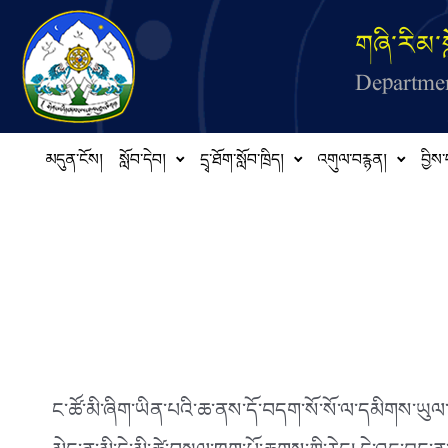
Skip to main content
གཞི་རིམ་ས
Departmen
མདུན་ངོས།
སློབ་དེབ།
དྲྭ་ཐོག་སློབ་ཁྲིད།
འགུལ་བརྙན།
བྱིས་
ང་ཚོ་མི་ཞིག་ཡིན་པའི་ཆ་ནས་དོ་བདག་སོ་སོ་ལ་དམིགས་ཡུལ་ང