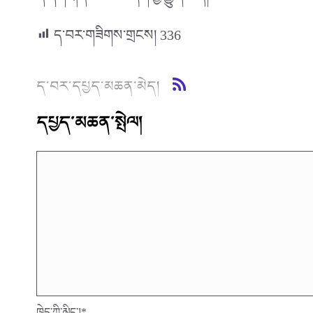
ནི་དགེ་རྒན་བཟང་པོ་ཞིག་བྱ་རྒྱུ་དེ་ཡིན།
ད་བར་གཟིགས་གྲངས།
336
ད་བར་དཔྱད་མཆན་མེད།
དཔྱད་མཆན་སྤེལ།