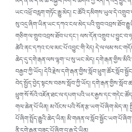
མེད་ན་མི་དེ་མི་ཚེ་བསྐྱལ་ཁག་པོ་ཆགས་ཀྱི་རེད། དེ་འདྲ་བྱུ
ཡང་འཕྲོ་བརླག་གཏོང་རྒྱུ་མེད། ང་ཚོའི་དམིགས་ཡུལ་དེ་འག
སུ་འདྲ་ཞིག་ཡིན་ཡང་དཀའ་ངལ་མེད་པའི་གྲུབ་འབྲས་ཐོབ་རྒྱ
གཅིག་ལ་གྲུབ་འབྲས་ཐོབ་པ་དང་། ལས་དོན་འགྲུབ་པ་བྱུང་བ་ཧ
ཚེའི་ནང་དཀའ་ངལ་མང་པོ་འབྱུང་གི་རེད། དེ་ལ་ལམ་སང་གདོང
ཆེད་དུ་དགེ་རྒན་ལས་ལྷག་་པ་སུ་ཡང་མེད། དགེ་རྒན་གྱིས་མིའི
བརྒྱབ་ཀྱི་ཡོད། དེའི་རྗེས་དགེ་རྒན་གྱིས་སློབ་ཕྲུག་ཚོར་སློབ་ས
བེད་སྤྱོད་བྱེད་སྟངས་བཅས་སློབ་ཀྱི་ཡོད། དགེ་རྒན་གྱིས་སློ
ཕྲུག་སོ་སོའི་འཇོན་ཐང་ལ་དཔག་པའི་ཡར་རྒྱས་དང་གདེང་ཚོད་ས
གལ་ཆེན་པོ་ཡིན། མ་འོངས་པའི་སོན་རྩ་ཡག་པོ་ཞིག་མེད་ན། ས
པོ་ཞིག་སྤྲོད་རྒྱུའི་ཆེད་ཡིན། མི་གཞན་ལ་སློབ་སྦྱོང་ཡག་པོ་ཞ