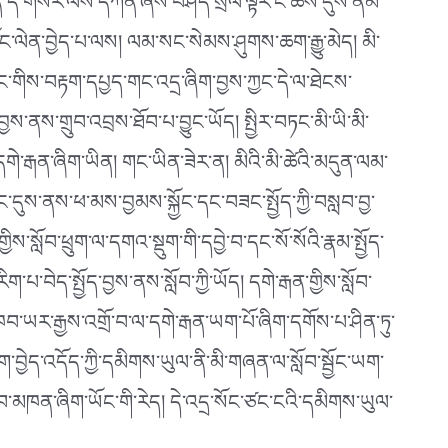
ན་ཆེན་དེ་གསེར་ལས་དཀོན་ཞེས་བཤད་སྲོལ་ལྟར་ང་ཚོས་དུས་ནམ་
ང་ལེན་བྱེད་པ་ལས། ལམ་སང་སེམས་ཤུགས་ཆག་རྒྱུ་མེད། མི་
ོང་གིས་བརྟག་དཔྱད་གང་འདྲ་ཞིག་བྱས་ཀྱང་དེ་ལ་ཐེངས་
་ནས་གྲུབ་འབྲས་ཐོབ་པ་བྱུང་ཡོད། སྤྱིར་བཏང་མི་ཡི་མི་
ེ་རྒན་ཞིག་ཡིན། གང་ཡིན་ཟེར་ན། མིའི་མི་ཚེའི་མདུན་ལམ་
ུང་དུས་ནས་ཕ་མས་བྱམས་སྐྱོང་དང་བཟང་སྤྱོད་ཀྱི་བསླབ་བྱ་
གྱིས་སློབ་ཕྲུག་ལ་དགའ་སྡུག་གི་དབྱེ་བ་དང་སོ་སོའི་རྣམ་སྤྱོད་
པ་བེད་སྤྱོད་བྱས་ནས་སློབ་ཀྱི་ཡོད། དགེ་རྒན་གྱིས་སློབ་
་ཁབ་ཡར་རྒྱས་འགྲོ་བ་ལ་དགེ་རྒན་ཡག་པོ་ཞིག་དགོས་པ་ཤིན་ཏུ་
་བྱེད་འདོད་ཀྱི་དམིགས་ཡུལ་ནི་མི་གཞན་ལ་སློབ་སྦྱོང་ཡག་
་ཞུ་ཐུབ་མཁན་ཞིག་ཡོང་གི་རེད། དེ་འདྲ་སོང་ཙང་ངའི་དམིགས་ཡུལ་