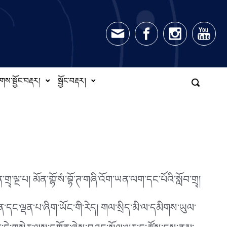
གས་སྦྱོང་བརྡར།
སྦྱོང་བརྡར།
གྲྭ་ལྔ་པ། མོན་གྷོ་སཾ་བྷོ་ཊ་གཞི་འོག་ཡན་ལག་དང་པོའི་སློབ་གྲྭ།
ན་དང་ལྡན་པ་ཞིག་ཡོང་གི་རེད། གལ་སྲིད་མི་ལ་དམིགས་ཡུལ་