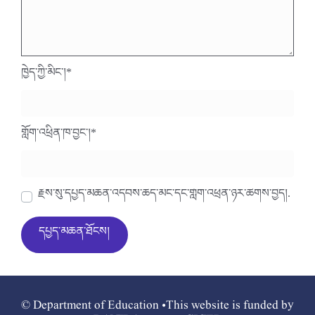
ཁྱེད་ཀྱི་མིང་།
*
གློག་འཕྲིན་ཁ་བྱང་།
*
རྗེས་སུ་དཔྱད་མཆན་འདེབས་ཆེད་མིང་དང་གློག་འཕྲིན་ཉར་ཚགས་བྱེད།.
© Department of Education •This website is funded by