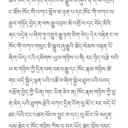
ཚོས་ཁོང་གི་བཀའ་དགོངས་ཅི་སྒྲུབ་མ་ཞུས་ན་ག་ལ་འགྲིག
ང་ཚོས་ཁོང་གི་བཀའ་སློབ་མ་ཉན་པ་དང་ཁོང་གི་བཀའ་ལ་
རྒྱབ་གཏོད་བྱེད་ན་ལས་རྒྱུ་འབྲས་མི་འགྲོ་བ་དང་བོད་མིའི་
རྐང་འདྲེན་པ་ཞིག་ཏུ་འགྱུར་རྒྱུ་ཉག་ཅིག་རེད། དེར་བརྟེན་ང་ལ་
ཁོང་གི་བཀའ་གསུང་ཅི་སྒྲུབ་ཞུ་རྒྱུའི་ཆོད་སེམས་བརྟན་པོ་
ཞིག་ཡོད། ངའི་དམིགས་ཡུལ་གཉིས་པ་ནི། རང་ཉིད་བརྩེ་བའི་
ཕ་མ་གཉིས་ཀྱི་དྲིན་ལན་འཇལ་རྒྱུ་དང་ཁོང་རྣམ་གཉིས་ཚེ་
གང་བདེ་སྐྱིད་ལྡན་པའི་འཚོ་བ་ཞིག་སྐྱེལ་ཐུབ་པའི་འབད་
བརྩོན་བྱེད་ཀྱི་ཡིན། གང་ཡིན་ཟེར་ན། ཁོང་རྣམ་གཉིས་ཀྱི་བླ་
ན་མེད་པའི་ཐུགས་རྗེའི་བཀའ་དྲིན་འོག་བུ་མོ་ང་རང་བདེ་པོ་
ཐང་པོའི་ངང་འཚར་ལོངས་བྱུང་བ་དང། བུ་མོ་ང་ཡི་མདུན་
ལམ་ཆེད་དུ་ཁོང་གཉིས་ཀྱིས་ད་བར་ཡོད་ཚད་བློས་བཏང་