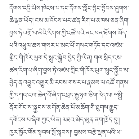
དོགས་འདྲི་ཡིས་ཁེངས་པ་དང་དོགས་སློང་སྙིང་སྟོབས་ཤུགས་
ཆེ་ལྡན་ཡོད། ངས་མ་འོངས་པར་ཚན་རིག་པ་མཁས་ཅན་ཞིག་
བྱས་ཏེ་འགྲོ་བ་མིའི་རིགས་ཀྱི་འཚོ་བའི་ནང་ཕན་ཐོགས་ཡོད་
པའི་འཕྲུལ་ཆས་གསར་པ་མང་པོ་གསར་གཏོད་དང་འཛམ་
གླིང་གི་ཁོར་ཡུག་དེ་སྲུང་སྐྱོབ་བྱེད་ཀྱི་ཡིན། གལ་སྲིད་ངས་
ཚན་རིག་པ་ཞིག་བྱས་ཏེ་འཛམ་གླིང་གི་ཁོར་ཡུག་སྲུང་སྐྱོབ་མ་
བྱེད་ན་འབྱུང་འགྱུར་མི་རབས་གསར་པ་རྣམས་ལ་འཚོ་གནས་
ཀྱི་དཀའ་ངལ་ཆེན་པོ་ཞིག་འཕྲད་རྒྱུ་ཉག་ཅིག་རེད་ལ། ༸སྤྱི་
ནོར་གོང་ས་སྐྱབས་མགོན་ཆེན་པོ་མཆོག་གི་ཐུགས་རྒྱུད་
དགོངས་པ་ཞིག་ཀྱང་ཡིན། མཐའ་མེད་མུན་ནག་ཁྲོད་དུ།།
ཁྱར་ཁྱོར་གོམ་སྟབས་སྤོ་སྐབས།། བྱམས་བརྩེ་ལྡན་པའི་ཕ་