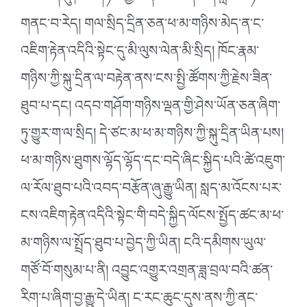
གནང་བ་རེད། གལ་སྲིད་དྲིན་ཅན་ཕ་མ་གཉིས་མེད་ན་ང་
འཇིག་རྟེན་འདིའི་སྟེང་དུ་མི་ལུས་ལེན་མི་སྲིད། ཁོང་རྣམ་
གཉིས་ཀྱི་སྐུ་དྲིན་ལ་བརྟེན་ནས་ངས་སྤྱི་ཚོགས་ཀྱི་རྗེས་ཟིན་
ཐུབ་པ་དང། འདབ་གཤོག་གཉིས་ལྡན་གྱི་ཤེས་ཡོན་ཅན་ཞིག་
ཏུ་གྱུར་ག་ལ་སྲིད། དེ་ཙང་མ་ཕ་མ་གཉིས་ཀྱི་སྐུ་དྲིན་ཡིན་པས།
ཕ་མ་གཉིས་ཐུགས་ལྷོད་ལྷོད་དང་བདེ་ཞིང་སྐྱིད་པའི་ཚེ་འཇུག་
ལ་རོལ་ཐུབ་པའི་འབད་བརྩོན་ཞུ་རྒྱུ་ཡིན། སླད་མ་འོངས་པར་
ངས་འཇིག་རྟེན་འདིའི་སྟེང་གི་བདེ་སྐྱིད་ལོངས་སྤྱོད་ཚང་མ་ཕ་
མ་གཉིས་ལ་སྤྲོད་ཐུབ་པ་བྱེད་ཀྱི་ཡིན། ངའི་དམིགས་ཡུལ་
གཙོ་བོ་གསུམ་པ་ནི། འབྱུང་འགྱུར་འགྲན་ཟླ་བྲལ་བའི་ཚན་
རིག་པ་ཞིག་བྱ་རྒྱུ་དེ་ཡིན། ང་རང་ཆུང་དུས་ནས་ཀྱི་ནང་