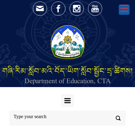
Skip to main content
གཞི་རིམ་སློབ་མའི་བོད་ཡིག་སློབ་སྦྱོང་དྲྭ་ཚིགས།
Department of Education, CTA