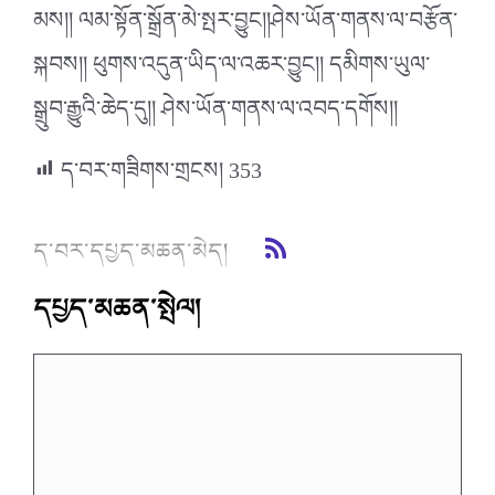
མས།། ལམ་སྟོན་སྒྲོན་མེ་སྤར་བྱུང།།ཤེས་ཡོན་གནས་ལ་བརྩོན་
སྐབས།། ཕུགས་འདུན་ཡིད་ལ་འཆར་བྱུང།། དམིགས་ཡུལ་
སྒྲུབ་རྒྱུའི་ཆེད་དུ།། ཤེས་ཡོན་གནས་ལ་འབད་དགོས།།
ད་བར་གཟིགས་གྲངས།
353
ད་བར་དཔྱད་མཆན་མེད།
དཔྱད་མཆན་སྤེལ།