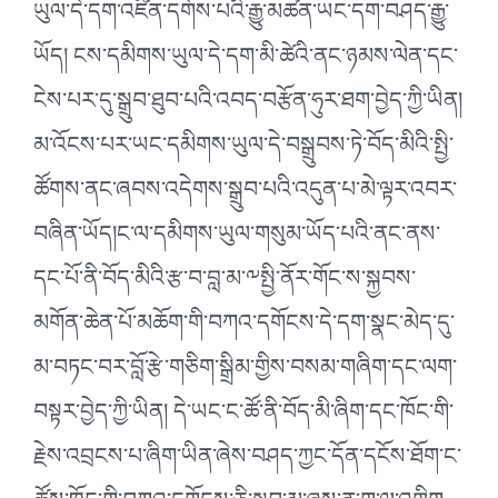
ཡུལ་དེ་དག་འཛིན་དགོས་པའི་རྒྱུ་མཚན་ཡང་དག་བཤད་རྒྱུ་
ཡོད། ངས་དམིགས་ཡུལ་དེ་དག་མི་ཚེའི་ནང་ཉམས་ལེན་དང་
ངེས་པར་དུ་སྒྲུབ་ཐུབ་པའི་འབད་བརྩོན་ཧུར་ཐག་བྱེད་ཀྱི་ཡིན།
མ་འོངས་པར་ཡང་དམིགས་ཡུལ་དེ་བསྒྲུབས་ཏེ་བོད་མིའི་སྤྱི་
ཚོགས་ནང་ཞབས་འདེགས་སྒྲུབ་པའི་འདུན་པ་མེ་ལྟར་འབར་
བཞིན་ཡོད།ང་ལ་དམིགས་ཡུལ་གསུམ་ཡོད་པའི་ནང་ནས་
དང་པོ་ནི་བོད་མིའི་རྩ་བ་བླ་མ་༸སྤྱི་ནོར་གོང་ས་སྐྱབས་
མགོན་ཆེན་པོ་མཆོག་གི་བཀའ་དགོངས་དེ་དག་སྣང་མེད་དུ་
མ་བཏང་བར་བློ་རྩེ་གཅིག་སྒྲིམ་གྱིས་བསམ་གཞིག་དང་ལག་
བསྟར་བྱེད་ཀྱི་ཡིན། དེ་ཡང་ང་ཚོ་ནི་བོད་མི་ཞིག་དང་ཁོང་གི་
རྗེས་འབྲངས་པ་ཞིག་ཡིན་ཞེས་བཤད་ཀྱང་དོན་དངོས་ཐོག་ང་