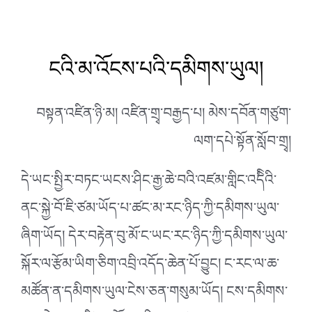
ངའི་མ་འོངས་པའི་དམིགས་ཡུལ།
བསྟན་འཛིན་ཉི་མ། འཛིན་གྲྭ་བརྒྱད་པ། མེས་དབོན་གཙུག་
ལག་དཔེ་སྟོན་སློབ་གྲྭ།
དེ་ཡང་སྤྱིར་བཏང་ཡངས་ཤིང་རྒྱ་ཆེ་བའི་འཛམ་གླིང་འདིིའི་
ནང་སྐྱེ་བོ་ཇི་ཙམ་ཡོད་པ་ཚང་མ་རང་ཉིད་ཀྱི་དམིགས་ཡུལ་
ཞིག་ཡོད། དེར་བརྟེན་བུ་མོ་ང་ཡང་རང་ཉིད་ཀྱི་དམིགས་ཡུལ་
སྐོར་ལ་རྩོམ་ཡིག་ཅིག་འབྲི་འདོད་ཆེན་པོ་བྱུང། ང་རང་ལ་ཆ་
མཚོན་ན་དམིགས་ཡུལ་ངེས་ཅན་གསུམ་ཡོད། ངས་དམིགས་