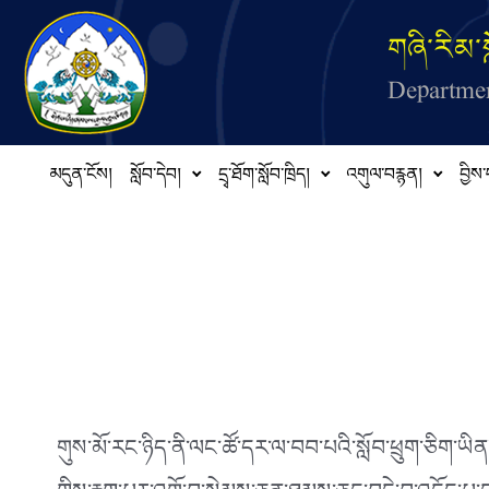
Skip to main content
གཞི་རིམ་ས
Departmen
མདུན་ངོས།
སློབ་དེབ།
དྲྭ་ཐོག་སློབ་ཁྲིད།
འགུལ་བརྙན།
བྱིས་
གུས་མོ་རང་ཉིད་ནི་ལང་ཚོ་དར་ལ་བབ་པའི་སློབ་ཕྲུག་ཅིག