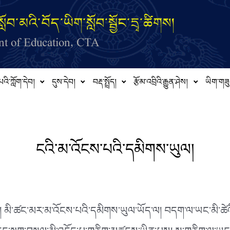
ློབ་མའི་བོད་ཡིག་སློབ་སྦྱོང་དྲྭ་ཚིགས།
t of Education, CTA
པའི་ཀློག་དེབ།
དུས་དེབ།
བརྡ་སྤྲོད།
རྩོམ་འབྲིའི་རྒྱུན་ཤེས།
ཡིག་གཟུ
ངའི་མ་འོངས་པའི་དམིགས་ཡུལ།
་ཡིན། མི་ཚང་མར་མ་འོངས་པའི་དམིགས་ཡུལ་ཡོད་ལ། བདག་ལ་ཡང་མི་ཚ