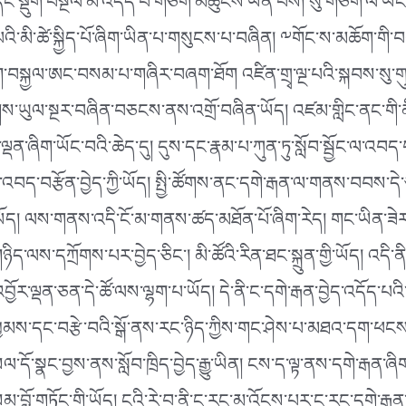
་སྡུག་བསྔལ་མི་འདོད་པ་གཅིག་མཚུངས་ཡིན་པས། སུ་གཅིག་ལ་ཡང་གན
ལྡན་པའི་མི་ཚེ་སྐྱིད་པོ་ཞིག་ཡིན་པ་གསུངས་པ་བཞིན། ༸གོང་ས་མཆོག
ིག་བསྐྱལ་ཨང་བསམ་པ་གཞིར་བཞག་ཐོག འཛིན་གྲྭ་ལྔ་པའི་སྐབས་སུ་གུས
དམིགས་ཡུལ་སྔར་བཞིན་བཅངས་ནས་འགྲོ་བཞིན་ཡོད། འཛམ་གླིང་ནང་གི་
ན་ཞིག་ཡོང་བའི་ཆེད་དུ། དུས་དང་རྣམ་པ་ཀུན་ཏུ་སློབ་སྦྱོང་ལ་འབད་
་དང་འབད་བརྩོན་བྱེད་ཀྱི་ཡོད། སྤྱི་ཚོགས་ནང་དགེ་རྒན་ལ་གནས་བབས་
ད། ལས་གནས་འདི་ངོ་མ་གནས་ཚད་མཐོན་པོ་ཞིག་རེད། གང་ཡིན་ཟེར་ན
་གཉིད་ལས་དཀྲོགས་པར་བྱེད་ཅིང་། མི་ཚོའི་རིན་ཐང་སྐྲུན་གྱི་ཡོད།
ར་ལྡན་ཅན་དེ་ཚོ་ལས་ལྷག་པ་ཡོད། དེ་ནི་ང་དགེ་རྒན་བྱེད་འདོད་པའི་
མས་དང་བརྩེ་བའི་སྒོ་ནས་རང་ཉིད་ཀྱིས་གང་ཤེས་པ་མཐའ་དག་ཕངས་སེ
་དོ་སྣང་བྱས་ནས་སློབ་ཁྲིད་བྱེད་རྒྱུ་ཡིན། ངས་ད་ལྟ་ནས་དགེ་རྒན་ཞ