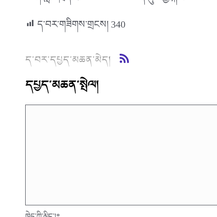
ཅིང་། སློབ་ཁྲིད་ཐབས་ལམ་སོ་སོའི་ཕན་ནུས་ཀྱི་སྐོར་ལའང་བ
ད་བར་གཟིགས་གྲངས།
340
ད་བར་དཔྱད་མཆན་མེད།
དཔྱད་མཆན་སྤེལ།