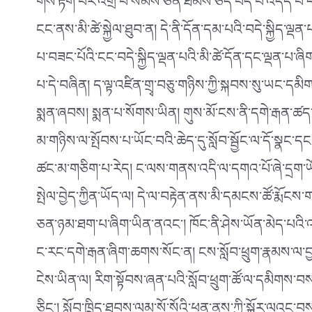
གིས་རྟག་པར་འགྲོ་བ་སེམས་ཅན་ཐམས་ཅད་བདེ་བ་འདོད་པ་དང
ངང་ནས་མི་ཚེ་སྐྱེལ་ཐུབ་ན། དེ་ནི་དོན་དམ་པའི་བདེ་སྐྱིད་
པ་བཟང་པོའི་ངང་བདེ་སྐྱིད་ལྡན་པའི་མི་ཚེ་དོན་དང་ལྡན་པ་ཞ
པ་དེ་བཞིན། ད་ལྟ་འཛིན་གྲྭ་བཅུ་གཉིས་ཀྱི་སྐབས་སུ་ཡང་
སྨན་ཞབས། སྨན་པ་སོགས་ཡིན། གུས་མོ་ངས་ནི་དགེ་རྒན་ཚད་ལྡ
མ་གཉིས་ལ་སྤོབས་པ་ཡོང་བའི་ཆེད་དུ་སློབ་སྦྱོང་ལ་དོ་སྣང
ཚང་མ་གཅིག་པ་རེད། ང་ལས་གནས་འདི་ལ་དགའ་པོ་ཞེ་དྲག་ཡོ
སྤེལ་བྱེད་ཀྱིན་ཡོད་ལ། དེ་ལ་བརྟེན་ནས་མི་དམངས་ཚོ་རྨོངས
ཅན་ཉམ་ཐག་པ་ཞིག་ཡིན་ནའང་། ཁོང་ནི་ཤེས་ཡོན་མེད་པའི་འབྱོ
ང་རང་དགེ་རྒན་ཞིག་ཆགས་སོང་ན། ངས་སློབ་ཕྲུག་རྣམས་ལ་བྱ
ངེས་ཡིན་ལ། རིག་སྟོབས་ཞན་པའི་སློབ་ཕྲུག་ཚོ་ལ་དམིགས་བསལ