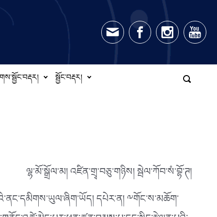
གས་སྦྱོང་བརྡར།
སྦྱོང་བརྡར།
ལྷ་མོ་སྒྲོལ་མ། འཛིན་གྲྭ་བཅུ་གཉིས། སྦེལ་ཀོབ་སཾ་བྷོ་ཊ།
ེའི་ནང་དམིགས་ཡུལ་ཞིག་ཡོད། དཔེར་ན། ༸གོང་ས་མཆོག་