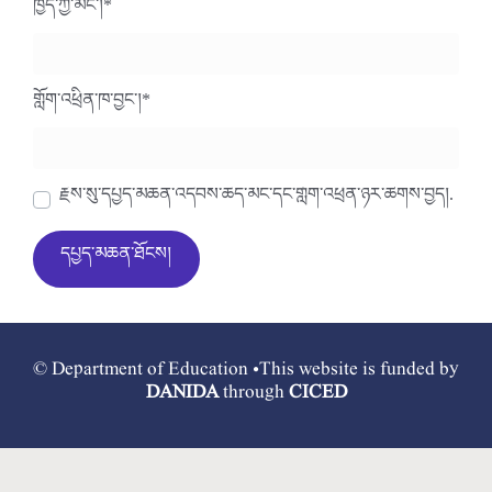
ཁྱེད་ཀྱི་མིང་།
*
གློག་འཕྲིན་ཁ་བྱང་།
*
རྗེས་སུ་དཔྱད་མཆན་འདེབས་ཆེད་མིང་དང་གློག་འཕྲིན་ཉར་ཚགས་བྱེད།.
© Department of Education •This website is funded by
DANIDA
through
CICED