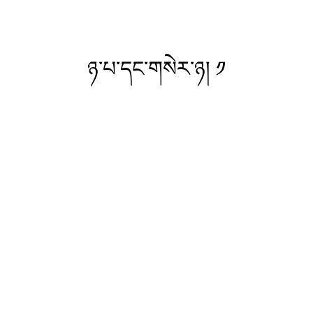
ཉ་པ་དང་གསེར་ཉ། ༡