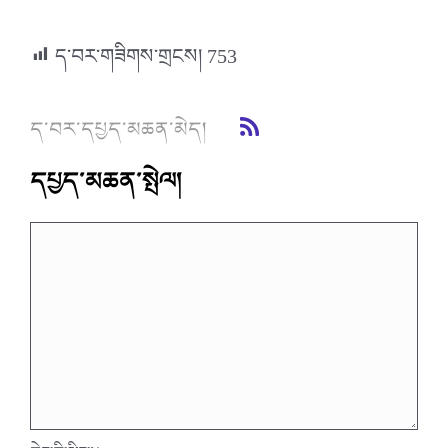
ད་བར་གཟིགས་གྲངས།
753
ད་བར་དཔྱད་མཆན་མེད།
དཔྱད་མཆན་སྤེལ།