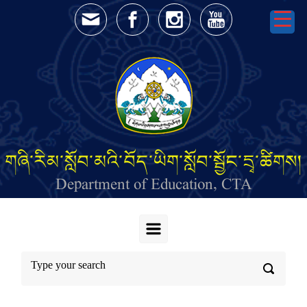
Skip to main content
གཞི་རིམ་སློབ་མའི་བོད་ཡིག་སློབ་སྦྱོང་དྲྭ་ཚིགས།
Department of Education, CTA