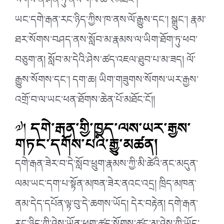
སོགས་ནི་ཤིན་ཏུ་ནས་གལ་ཆེར་མཐོང་།
ཡང་དགེ་རྒན་རང་ཉིད་ཀྱིས་ཁ་ནས་ལོ་རྒྱུས་དང་། སྒྲུང་། རྣམ་
ཐར་སོགས་བཤད་ནས་སློབ་མ་རྣམས་ལ་ཡིག་ཐོག་ཏུ་ཕབ་
བཅུག་ན། སློབ་མ་དེའི་ཤེས་ཚད་འཇལ་ཐུབ་པ་མ་ཟད། ལོ་
རྒྱུས་སོགས་དང་། དག་ཆ། ཡིག་གཟུགས་སོགས་ཡར་རྒྱས་
འགྲོ་བ་ལ་ཡང་ཕན་ཐོགས་ཆེན་པོ་མཐོང་ངོ།།
༧།
དགེ་རྒན་གྱི་ཁྱད་ལས་ཡར་རྒྱས་
གཏང་དགོས་པའི་རྒྱུ་མཚན།
དགེ་རྒན་ཟེར་བ་དེ་སློབ་ཕྲུག་རྣམས་ཀྱི་མི་ཚེའི་ནང་མདུན་
ལམ་ཡང་དག་པ་སྟོན་མཁན་ཟེར་ནའང་འདྲ། ཁྲིད་མཁན་
ནམ་དེད་དཔོན་ལྟ་བུ་དེ་ཆགས་ཡོད། དེར་བརྟེན། དགེ་རྒན་