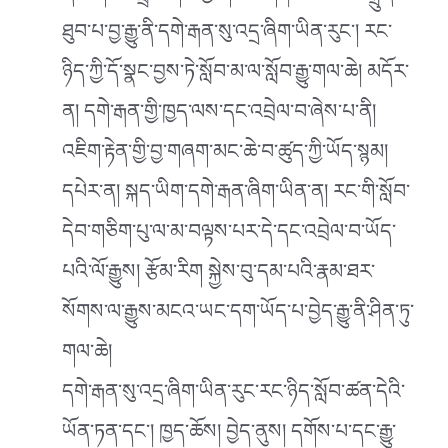
ཐུབ་པ་བྱ་རྒྱུ་ནི་དགེ་རྒན་སུ་འདྲ་ཞིག་ཡིན་རུང་། རང་
ཉིད་ཀྱི་དོ་སྣང་བྱས་ཏེ་སློབ་མ་ལ་སློབ་རྒྱུ་གལ་ཆེ། མདོར་
ན། དགེ་རྒན་གྱི་ཁྱད་ལས་དང་འབྲེལ་བ་ཞེས་པ་ནི།
འཇིག་རྟེན་གྱི་བྱ་གཞག་མང་ཆེ་བ་ཚུད་ཀྱི་ཡོད་སྙམ།
དཔེར་ན། སྐད་ཡིག་དགེ་རྒན་ཞིག་ཡིན་ན། རང་གི་སློབ་
དེབ་གཅིག་པུ་ལ་མ་བལྟས་པར་དེ་དང་འབྲེལ་བ་ཡོད་
པའི་ལོ་རྒྱུས། རྩོམ་རིག སྐྱེས་བུ་དམ་པའི་རྣམ་ཐར་
སོགས་ལ་རྒྱུས་མངའ་ཡང་དག་ཡོད་པ་བྱེད་རྒྱུ་ནི་ཤིན་ཏུ་
གལ་ཆེ།
དགེ་རྒན་སུ་འདྲ་ཞིག་ཡིན་རུང་རང་ཉིད་སློབ་ཚན་དེའི་
ཡོན་ཏན་དང་། ཁྱད་ཆོས། བྱེད་ནུས། དགོས་པ་དང་རྒྱུ་