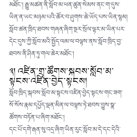
མཐོང་། རྒྱུ་མཚན་ནི་སློབ་མ་ཕན་ཚུན་སེམས་ནང་ག་དུས་
ཡིན་ན་ཡང་མཉམ་པའི་ཚོར་བ་ཤུགས་ཆེ་ཡོད་པས་ཡིན་སྙམ།
སློབ་ཚན་ཁྲིད་ཐབས་གཞན་ཞིག་སྔར་སྲོལ་ལྟར་མ་ཡིན་པར་
དེང་དུས་ཀྱི་སློབ་མའི་སྤྱོད་ལམ་ལ་བལྟས་ནས་སློབ་ཁྲིད་བྱ་
ཐབས་ནི་ཤིན་ཏུ་གལ་ཆེར་མཐོང་།
༣། འཛིན་གྲྭ་ཚོགས་སྐབས་སློབ་མ་
སྟངས་འཛིན་བྱེད་སྟངས།
སློབ་ཁྲིད་སྐབས་སློབ་མ་སྟངས་འཛིན་བྱེད་སྟངས་གང་ཟག་
སོ་སོས་རྣམ་དཔྱོད་ལྡན་མིན་ལ་བལྟས་ཏེ་ཐབས་བྱུས་སྣ་
ཚོགས་བཏོན་པ་ཞིག་མཐོང་།
དང་པོ་དགེ་རྒན་སུ་འདྲ་ཞིག་ཡིན་རུང་སློབ་མ་དེ་དང་དེའི་