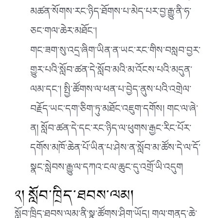
མཚན་སོགས་རང་ཉིད་ཐོགས་པ་མེད་པར་བྱ་རྒྱུ་ནི་ཧ་
ཅང་གལ་ཆེར་མཐོང་།
གང་ཟག་སུ་འདྲ་ཞིག་ཡིན་ན་ཡང་རང་གིས་བསླབ་བྱར་
གྱུར་པའི་སློབ་ཚན་དེ་སློབ་མའི་མ་འོངས་པའི་མདུན་
ལམ་དང་། སྤྱི་ཚོགས་ལ་ཕན་པ་བྱེད་ནུས་པའི་འགྲེལ་
བརྗོད་ཡང་དག་ཅིག་ཏུ་མཐོང་འཇུག་དགོས། གང་ལ་ཞེ་
ན། སློབ་ཚན་དེ་དང་རང་ཉིད་ལ་ཕུགས་རྒྱང་རིང་པོར་
དགོས་མཁོ་ཆེན་པོ་ཡིན་པ་ཤེས་ན་སློབ་མ་ཚོས་དེ་ལ་དོ་
སྣང་སླེབས་རྒྱུ་ལ་དཀའ་ངལ་ཆུང་དུ་འགྲོ་ཡི་འདུག
༢། སློབ་ཁྲིད་ཐབས་ལམ།
སློབ་ཁྲིད་ཐབས་ལམ་ནི་སྣ་ཚོགས་ཤིག་ཡོད། གལ་གནད་ཆེ་