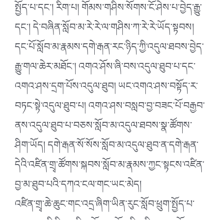
སྤྱོད་པ་དང་། རིག་པ། གོམས་གཤིས་སོགས་ངོ་ཤེས་པ་བྱེད་རྒྱུ་
དང་། དེ་བཞིན་སློབ་མ་རེ་རེ་ལ་གཤིས་ཀ་རེ་རེ་ཡོད་སྟབས།
དང་པོ་སློབ་མ་རྣམས་དགེ་རྒན་རང་ཉིད་ཀྱི་འདུལ་ཐབས་བྱེད་
རྒྱུ་གལ་ཆེར་མཐོང་། འགའ་ཤོས་ཞི་བས་འདུལ་ཐུབ་པ་དང་
འགའ་ཤས་དྲག་པོས་འདུལ་ཐུབ། ཡང་འགའ་ཤས་བསྟོད་ར་
བཏང་སྟེ་འདུལ་ཐུབ་པ། འགའ་ཤས་བསླབ་བྱ་བཟང་པོ་བརྒྱབ་
ནས་འདུལ་ཐུབ་པ་བཅས་སློབ་མ་འདུལ་ཐབས་སྣ་ཚོགས་
ཤིག་ཡོད། དགེ་རྒན་སོ་སོས་སློབ་མ་འདུལ་ཐུབ་ན་དགེ་རྒན་
དེའི་འཛིན་གྲྭ་ཚོགས་སྐབས་སློབ་མ་རྣམས་ཀྱང་སྟངས་འཛིན་
བྱ་མ་ཐུབ་པའི་དཀའ་ངལ་གང་ཡང་མེད།
འཛིན་གྲྭ་ཆེ་ཆུང་གང་འདྲ་ཞིག་ཡིན་རུང་སློབ་ཕྲུག་སྤྱོད་པ་