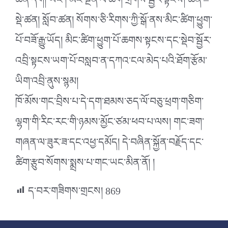
ཚན་དགེ། ཡང་། མིང་སྔོན་ལ་ཚིག་གྲོགས་སྦྱོར་སྟངས། ཚན་–
སྡེ་ཚན། སློབ་ཚན། སོགས་ཅི་རིགས་ཀྱི་སྒོ་ནས་མིང་ཚིག་ཕྱུག་
པོ་བཟོ་རྒྱུ་ཡོད། མིང་ཚིག་ཕྱུག་པོ་ཆགས་སྟངས་དང་སྡེབ་སྦྱོར་
འབྲི་སྟངས་ཡག་པོ་བསླབ་ན་དཀའ་ངལ་མེད་པའི་ཐོག་རྩོམ་
ཡིག་འབྲི་ནུས་སྙམ།
ཁོ་མོས་གང་བྲིས་པ་དེ་དག་ཐམས་ཅད་ལོ་བཅུ་ཕྲག་གཅིག་
ལྷག་གི་རིང་རང་གི་ཉམས་མྱོང་ཙམ་ཕབ་པ་ལས། གང་ཟག་
གཞན་ལ་ཟུར་ཟ་དང་འཕྱ་དམོད། དེ་བཞིན་སྐྱོན་བརྗོད་དང་
ཚིག་རྩུབ་སོགས་སྨྲས་པ་གང་ཡང་མིན་ནོ། །
ད་བར་གཟིགས་གྲངས།
869