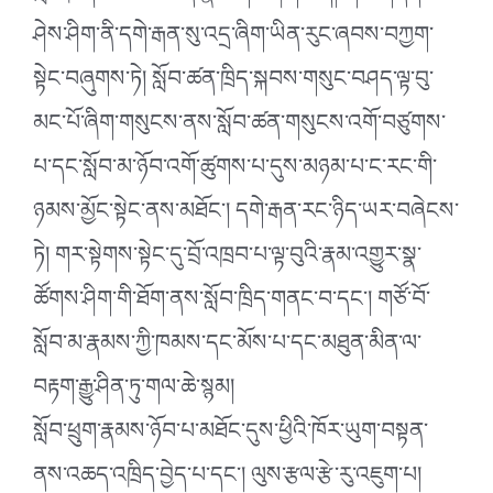
ཤེས་ཤིག་ནི་དགེ་རྒན་སུ་འདྲ་ཞིག་ཡིན་རུང་ཞབས་བཀྱག་
སྟེང་བཞུགས་ཏེ། སློབ་ཚན་ཁྲིད་སྐབས་གསུང་བཤད་ལྟ་བུ་
མང་པོ་ཞིག་གསུངས་ནས་སློབ་ཚན་གསུངས་འགོ་བཙུགས་
པ་དང་སློབ་མ་ཉོབ་འགོ་ཚུགས་པ་དུས་མཉམ་པ་ང་རང་གི་
ཉམས་མྱོང་སྟེང་ནས་མཐོང་། དགེ་རྒན་རང་ཉིད་ཡར་བཞེངས་
ཏེ། གར་སྟེགས་སྟེང་དུ་བྲོ་འཁྲབ་པ་ལྟ་བུའི་རྣམ་འགྱུར་སྣ་
ཚོགས་ཤིག་གི་ཐོག་ནས་སློབ་ཁྲིད་གནང་བ་དང་། གཙོ་བོ་
སློབ་མ་རྣམས་ཀྱི་ཁམས་དང་མོས་པ་དང་མཐུན་མིན་ལ་
བརྟག་རྒྱུ་ཤིན་ཏུ་གལ་ཆེ་སྙམ།
སློབ་ཕྲུག་རྣམས་ཉོབ་པ་མཐོང་དུས་ཕྱིའི་ཁོར་ཡུག་བསྟན་
ནས་འཆད་འཁྲིད་བྱེད་པ་དང་། ལུས་རྩལ་རྩེ་རུ་འཇུག་པ།