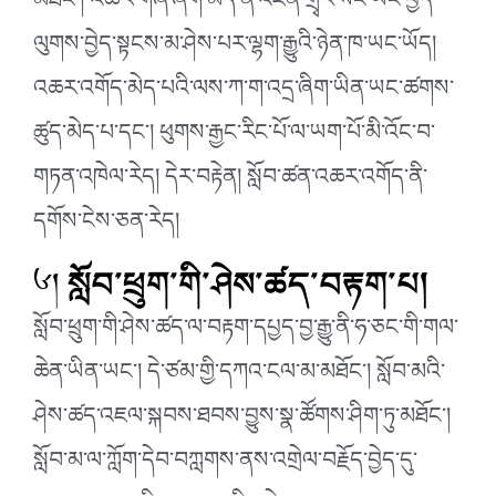
མཐོང་། འཆར་གཞི་ཞིག་མེད་ན་འཛིན་གྲྭར་སོང་ཡང་བྱེད་
ལུགས་བྱེད་སྟངས་མ་ཤེས་པར་ལྷག་རྒྱུའི་ཉེན་ཁ་ཡང་ཡོད།
འཆར་འགོད་མེད་པའི་ལས་ཀ་ག་འདྲ་ཞིག་ཡིན་ཡང་ཚགས་
ཚུད་མེད་པ་དང་། ཕུགས་རྒྱང་རིང་པོ་ལ་ཡག་པོ་མི་འོང་བ་
གཏན་འཁེལ་རེད། དེར་བརྟེན། སློབ་ཚན་འཆར་འགོད་ནི་
དགོས་ངེས་ཅན་རེད།
༦།
སློབ་ཕྲུག་གི་ཤེས་ཚད་བརྟག་པ།
སློབ་ཕྲུག་གི་ཤེས་ཚད་ལ་བརྟག་དཔྱད་བྱ་རྒྱུ་ནི་ཧ་ཅང་གི་གལ་
ཆེན་ཡིན་ཡང་། དེ་ཙམ་གྱི་དཀའ་ངལ་མ་མཐོང་། སློབ་མའི་
ཤེས་ཚད་འཇལ་སྐབས་ཐབས་བྱུས་སྣ་ཚོགས་ཤིག་ཏུ་མཐོང་།
སློབ་མ་ལ་ཀློག་དེབ་བཀླགས་ནས་འགྲེལ་བརྗོད་བྱེད་དུ་