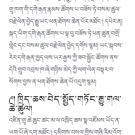
གྲྭ་ཁག་གི་དགེ་རྒན་རྣམས་ཚོགས་པ་བཟོས་ཏེ་བསམ་ཚུལ་
བརྗེ་ལེན་བྱེད་རྒྱུ་ཡང་ཕན་ཐོགས་ཆེན་པོར་མཐོང་། དཔེར་ན།
སྐད་ཡིག་དགེ་རྒན་ཚོགས་པ་ལྟ་བུ་བཟོས་ཏེ་ཕན་ཚུན་བགྲོ་
གླེང་དང་བསམ་ཚུལ་བརྗེ་ལེན་བྱེད་དགོས་སྙམ། ཡང་སྐབས་
རེར་དགེ་རྒན་ཁྱད་ལས་ཡར་རྒྱས་ཀྱི་ཟབ་སྦྱོང་ཚོགས་ནས་
དེའི་གྲུབ་འབྲས་ཁ་ཞེ་གཉིས་མེད་ཀྱི་ལག་ལེན་བསྟར་བ་
སོགས་བྱས་ན་ཕན་ཐོགས་ཆེན་པོ་འདུག་སྙམ།
༩། ཁྲིད་ཆས་བེད་སྤྱོད་གཏོང་རྒྱུ་གལ་
ཆེ་ཚུལ།
འཛིན་གྲྭ་ཆེ་ཆུང་ཚང་མ་ལ་འཁྲིད་ཆས་སྣ་འཛོམས་ཡོད་ན་
ཡག་པོ་ཞེ་དྲག་མཐོང་། དམིགས་བསལ་གྱིས་གཞི་རིམ་འོག་