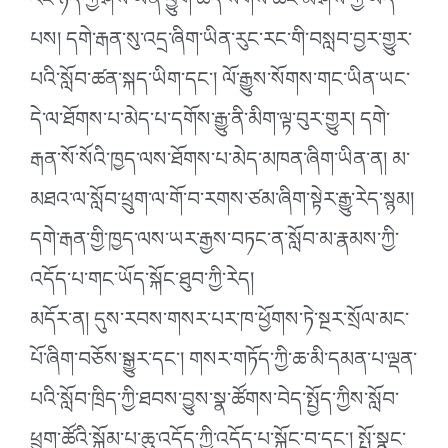
རང་ཉིད་ཀྱི་ཤེས་ཡོན་ཕྱུག་ཚད་སོགས་ཚང་མ་ཤེས་ཀྱི་ཡོད་
པས། དགེ་རྒན་སུ་འདྲ་ཞིག་ཡིན་རུང་རང་གི་བསླབ་བྱར་གྱུར་
པའི་སློབ་ཚན་སྐད་ཡིག་དང་། ལོ་རྒྱུས་སོགས་གང་ཡིན་ཡང་
དེ་ལ་ཐོགས་པ་མེད་པ་དགོས་རྒྱུ་ནི་མིག་ལྟ་བུར་གྱུར། དགེ་
རྒན་སོ་སོའི་ཁྱད་ལས་ཐོགས་པ་མེད་མཁན་ཞིག་ཡིན་ན། མ་
མཐའ་ལ་སློབ་ཕྲུག་ལ་གོ་བ་རགས་ཙམ་ཞིག་སྟེར་རྒྱུ་རེད་སྙམ།
དགེ་རྒན་གྱི་ཁྱད་ལས་ཡར་རྒྱས་བཏང་ན་སློབ་མ་རྣམས་ཀྱི་
འདོད་པ་གང་ཡོད་སྐོང་ཐུབ་ཀྱི་རེད།
མདོར་ན། དུས་རབས་གསར་པར་ཁ་ཕྱོགས་ཏེ་སྔར་སྲོལ་མང་
པོ་ཞིག་བཅོས་སྒྱུར་དང་། གསར་གཏོད་ཀྱི་ཆ་མི་དམན་པ་ལྡན་
པའི་སློབ་ཁྲིད་ཀྱི་ཐབས་བྱུས་སྣ་ཚོགས་བེད་སྤྱོད་ཀྱིས་སློབ་
ཕྲུག་ཚོའི་སྐོམ་པ་ཆུ་འདོད་ཀྱི་འདོད་པ་སྐོང་བ་དང་། སྤྲོ་སྣང་