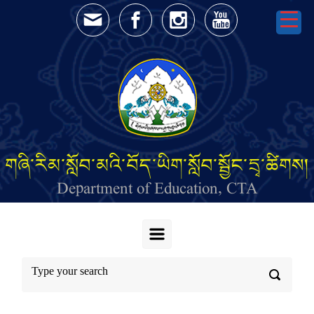
Skip to main content
གཞི་རིམ་སློབ་མའི་བོད་ཡིག་སློབ་སྦྱོང་དྲྭ་ཚིགས།
Department of Education, CTA