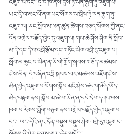
འཇུག་པ་དང་། དྲི་བ་ཁ་ནས་དྲིས་ཏེ་ལན་རྒྱག་ཏུ་འཇུག་པ།
ཡང་དྲི་བ་མང་པོ་ནག་པང་སོགས་ལ་བྲིས་ཏེ་ལན་རྒྱག་ཏུ་
འཇུག་པ། ཡང་སློབ་མ་ཕན་ཚུན་ཚིགས་བཅད་སོགས་ཀྱི་ནང་
དོན་འགྲེལ་བརྗོད་བྱེད་དུ་འཇུག་པ། གལ་ཆེ་ཤོས་ཤིག་ནི་སློབ་
མ་དེ་དང་དེ་ལ་འབྲི་རྩོམ་དང་གཏོང་ཡིག་འབྲི་རུ་འཇུག་པ།
སློབ་མ་ཆུང་བ་ཡིན་ན་ཡི་གེ་ཀློག་སྐབས་གཅོད་མཚམས་
ཤེས་མིན། དེ་བཞིན་འབྲི་སྐབས་བར་མཚམས་འཇོག་ཤེས་
མིན་བྱེད་འཇུག་པ་སོགས་སློབ་མའི་ཤེས་ཚད་ག་ཚོད་ཡོད་
མེད་བརྟག་ནས། སློབ་མ་ཆེ་བ་ཡིན་ན་དཔེ་དེབ་དཀའ་ལས་
ཁག་པ་རིགས་ཀློག་བཅུག་ནས་འགྲེལ་བརྗོད་བྱེད་འཇུག་པ་
དང་། ཡང་དེའི་ནང་དོན་བསྡུས་བསྡུས་ཤིག་འབྲི་རུ་འཇུག་པ་