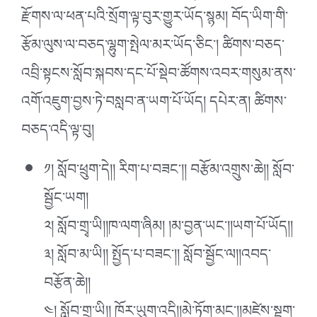
རྫོགས་ལ་ཕན་པའི་སྲོག་ལྟ་བུར་གྱུར་ཡོད་སྙམ། བོད་ཡིག་གི་
རྩོམ་ལུས་ལ་བཅད་ལྷུག་སྤེལ་མར་ཡོད་ཅིང་། ཚིགས་བཅད་
འབྲི་སྟངས་སློབ་སྐབས་དང་པོ་སྡེབ་ཚོགས་འབར་གསུམ་ནས་
འགོ་འཇུག་བྱས་ཏེ་བསླབ་ན་ཡག་པོ་ཡོད། དཔེར་ན། ཚིགས་
བཅད་འདི་ལྟ་བུ།
༡། སློབ་ཕྲུག་དེ།། རིག་པ་བཟང་།། བརྩོམ་འགྲུས་ཆེ།། སློབ་
སྦྱོང་ཡག།
༢། སློབ་གྲྭ་ཡི།།ཁ་ལག་ཞིམ། །མ་བྱན་ཡང་།།ཡག་པོ་ཡོད།།
༣། སློབ་མ་ཡི།། སྤྱོད་པ་བཟང་།། སློབ་སྦྱོང་ལ།།འབད་
བརྩོན་ཆེ།།
༤། སློབ་གྲྭ་ཡི།། ཁོར་ཡུག་འདི།།མེ་ཏོག་མང་།།མཛེས་སྡུག་