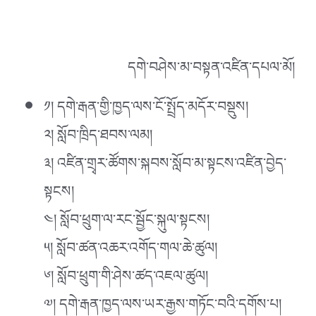
དགེ་བཤེས་མ་བསྟན་འཛིན་དཔལ་མོ།
༡། དགེ་རྒན་གྱི་ཁྱད་ལས་ངོ་སྤྲོད་མདོར་བསྡུས།
༢། སློབ་ཁྲིད་ཐབས་ལམ།
༣། འཛིན་གྲྭར་ཚོགས་སྐབས་སློབ་མ་སྟངས་འཛིན་བྱེད་
སྟངས།
༤། སློབ་ཕྲུག་ལ་རང་སྦྱོང་སྐུལ་སྟངས།
༥། སློབ་ཚན་འཆར་འགོད་གལ་ཆེ་ཚུལ།
༦། སློབ་ཕྲུག་གི་ཤེས་ཚད་འཇལ་ཚུལ།
༧། དགེ་རྒན་ཁྱད་ལས་ཡར་རྒྱས་གཏོང་བའི་དགོས་པ།