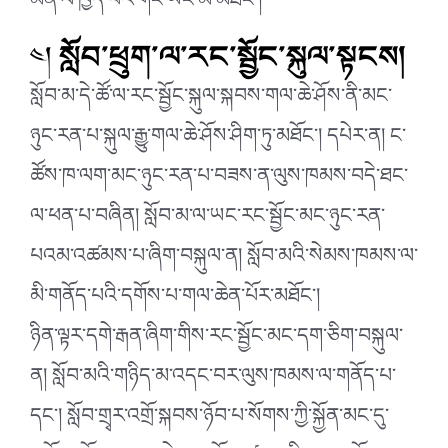
མིན་ལ་ཁྱད་པར་གང་ཡང་མ་མཐོང་།
༤།
སློབ་ཕྲུག་ལ་རང་སྦྱོང་སྐུལ་སྟངས།
སློབ་མ་དེ་ཚོ་ལ་རང་སྦྱོང་སྐུལ་སྐབས་གལ་ཆེ་ཤོས་ནི་མང་
ཉུང་རན་པ་སྐུལ་རྒྱུ་གལ་ཆེ་ཤོས་ཤིག་ཏུ་མཐོང་། དཔེར་ན། ང་
ཚོས་ཁ་ལག་མང་ཉུང་རན་པ་བཟས་ན་ལུས་ཁམས་བདེ་ཐང་
ལ་ཕན་པ་བཞིན། སློབ་མ་ལ་ཡང་རང་སྦྱོང་མང་ཉུང་རན་
པའམ་འཚམས་པ་ཞིག་བསྐུལ་ན། སློབ་མའི་སེམས་ཁམས་ལ་
མི་གནོད་པའི་དགོས་པ་གལ་ཆེན་པོར་མཐོང་།
ཉིན་ལྟར་དགེ་རྒན་ཞིག་གིས་རང་སྦྱོང་མང་དག་ཅིག་བསྐུལ་
ན། སློབ་མའི་གཉིད་མ་འདང་བར་ལུས་ཁམས་ལ་གནོད་པ་
དང་། སློབ་གྲྭར་འགྲོ་སྐབས་ཉོབ་པ་སོགས་ཀྱི་སྐྱོན་མང་དུ་