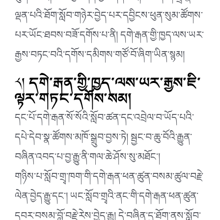
ལྡན་པའི་ཐོག་སློབ་གཉེར་བྱེད་པར་དབྱིངས་ཕུན་སུམ་ཚོགས་
པར་ཡོང་ཐབས་བཟོ་དགོས་པ་ནི། དགེ་རྒན་གྱི་ཁྱད་ལས་ཡར་
རྒྱས་བཏང་བའི་དགོས་དམིགས་གཙོ་བོ་ཞིག་ཡིན་སྙམ།
༨།
དགེ་རྒན་གྱི་ཁྱད་ལས་ཡར་རྒྱས་ཇི་
ལྟར་གཏང་དགོས་སམ།
དང་པོ་དགེ་རྒན་སོ་སོའི་སློབ་ཚན་དང་འབྲེལ་བ་ཡོད་པའི་
དཔེ་དེབ་སྣ་ཚོགས་མཁོ་སྒྲུབ་བྱས་ཏེ། སྦྱང་བ་ཆུ་བོའི་རྒྱུན་
བཞིན་འབད་པ་བྱ་རྒྱུ་ནི་གལ་ཆེ་ཤོས་སུ་མཐོང་།
གཉིས་པ་སློབ་གྲྭ་ཁག་གི་དགེ་རྒན་ཕན་ཚུན་བསམ་ཚུལ་བརྗེ་
ལེན་བྱེད་རྒྱུ་དང་། ཡང་སློབ་གྲྭའི་ནང་གི་དགེ་རྒན་ཕན་ཚུན་
དབར་བསམ་བློ་བརྗེ་རེས་བྱེད་རྒྱུ། དེ་བཞིན་དྲ་ཐོག་ནས་སློབ་