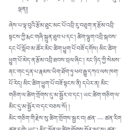
ལྡན།།
ཞེས་པ་ལྟ་བུའི་རྩོམ་ཐུང་མང་པོ་འབྲི་རུ་བཅུག་ན་རྩོམ་འབྲི་
སྟངས་ཀྱི་རྨང་གཞི་སྐྲུན་ཐུབ་པ་དང་། ཚིག་ལྷུག་འབྲི་སྐབས་
དང་པོ་སློབ་མ་ཚོར་མིང་ཚིག་ཕྱུག་པོ་བཟོ་དགོས། མིང་ཚིག་
ཕྱུག་པོ་མེད་ན་རྩོམ་འབྲི་ཐབས་བྲལ་ཞིང་། རང་ཉིད་ཀྱི་སེམས་
ནང་གང་དྲན་པ་རྣམས་ཡིག་ཐོག་ཏུ་ཕབ་རྒྱུ་དཀའ་ལས་ཁག་
པོ་རེད། མིང་ཚིག་ཕྱུག་པོ་བཟོ་སྟངས་ནི། དཔེར་ན། མིང་
གཅིག་ལ་ཚིག་གྲོགས་དུ་མ་སྦྱོར་བ་དང་། ཡང་ཚིག་གཅིག་ལ་
མིང་དུ་མ་སྦྱོར་བ་དང་བཅས་སོ། །
མིང་གཅིག་གི་རྗེས་སུ་ཚིག་གྲོགས་སྦྱར་བ། ཚན་ — ཚན་རིག