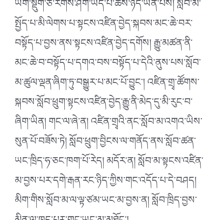
ཡག་སྡུག་ཅི་རིགས་ཤིག་ཡོད་པ་ཆོས་ཉིད་ཡིན་པས། སློབ་མ་
སྤྱོད་པ་མི་ལེགས་པ་སྟངས་འཛིན་བྱེད་སྐབས་མང་ཆེ་བར་
བསྟོད་པ་བྱས་ནས་སྟངས་འཛིན་བྱེད་དགོས། རྒྱུ་མཚན་ནི་
མང་ཆེ་བ་བསྟོད་པ་དགའ་བས་བསྟོད་པ་དེའི་ནུས་པས་སློབ་
མ་ཚུལ་ལྡན་ཞིག་ཏུ་བསྒྱུར་པ་མང་པོ་བྱུང་། འཛིན་གྲྭ་ཚོགས་
སྐབས་སློབ་ཕྲུག་སྟངས་འཛིན་བྱེད་རྒྱུ་ནི་མེད་དུ་མི་རུང་བ་
ཞིག་ཡིན། གང་ལ་ཞེ་ན། འཛིན་གྲྭའི་ནང་སློབ་མ་འགའ་ཡིས་
སུན་པོ་བཟོས་ཏེ། སློབ་ཕྲུག་བྱིངས་ལ་གནོད་ནས་སློབ་ཚན་
ཡང་ཁྲིད་ཧ་ཅང་ཁག་པོ་རེད། མདོར་ན། སློབ་མ་སྟངས་འཛིན་
མ་བྱས་པར་དགེ་རྒན་རང་ཉིད་ཀྱིས་གང་འདོད་པ་དེ་བཤད།
མིག་གིས་སློབ་མ་ལ་ལྟ་ཙམ་ཡང་མ་བྱས་ན། སློབ་ཁྲིད་བྱས་