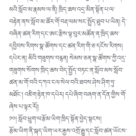
མའི་སློབ་མ་རྣམས་ལ་ནི། ཁྲིད་ཆས་འདྲ་མིན་སྟོན་པ་ལ་
བརྟེན་ནས་སློབ་མ་ཚོར་གོ་བརྡ་ལམ་སང་སྤྲོད་ཐུབ་པ་ཡིན། དེ་
བཞིན་ཚན་རིག་དང་ཨང་རྩིས་ལྟ་བུར་མཚོན་ན་ཁྲིད་ཆས་
དབྱིབས་རིགས་སྣ་ཚོགས་དང་ཚན་རིག་གི་ཅ་དངོས་རིགས།
དཔེར་ན། མིའི་གཟུགས་བརྙན། སེམས་ཅན་སྣ་ཚོགས་ཀྱི་འདྲ་
གཟུགས་སོགས་ཁྲིད་ཆས་བེད་སྤྱོད་བཏང་ན་སློབ་མས་སློབ་
ཚན་མ་གོ་བའི་དཀའ་ངལ་སེལ་བའི་ཐབས་ཤེས་ཤིག་ཏུ་
མཐོང་། འཇིག་རྟེན་ཁ་དཔེར། དཔེ་ཞིག་བཞག་ན་དོན་གྱིས་གོ་
ཞེས་པ་ལྟར་རོ།།
༡༠། སློབ་ཕྲུག་ལ་རྩོམ་ཡིག་ཁྲིད་སྟོན་བྱེད་སྟངས།
རྩོམ་ཡིག་ནི་སྐད་ཡིག་ཡར་རྒྱས་འགྲོ་རྒྱུ་དང་སློབ་ཚན་ཡོངས་