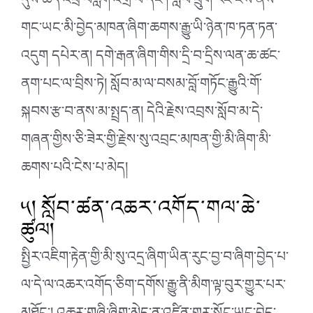
དུས་ཚོད་འཕྲོ་བརླག་འགྲོ་བ་དང་། སློབ་ཕྲུག་རང་ངོས་ནས་
གང་ཡང་མི་བྱེད་མཁན་ཞིག་ཆགས་རྒྱུ་ཡི་ཉེན་ཁ་ཏན་ཏན་
འདུག དཔེར་ན། དགེ་རྒན་ཞིག་གིས་དྲི་བ་དྲིས་ལན་ཆ་ཚང་
ནག་པང་ལ་བྲིས་ཏེ། སློབ་མ་ལ་བསམ་བློ་གཏོང་རྒྱུའི་གོ་
སྐབས་རྩ་བ་ནས་མ་སྤྲད་ན། དེའི་རྗེས་འབྲས་སློབ་མ་དེ་
གཞན་གྱིས་ཅི་ཟེར་གྱི་རྗེས་སུ་འབྲང་མཁན་གྱི་མི་ཞིག་མི་
ཆགས་པའི་ངེས་པ་མེད།
༥། སློབ་ཚན་འཆར་འགོད་གལ་ཆེ་
ཚུལ།
སྤྱིར་འཇིག་རྟེན་གྱི་མི་སུ་འདྲ་ཞིག་ཡིན་རུང་བྱ་བ་ཞིག་བྱེད་པ་
ལ་དེ་ལ་འཆར་འགོད་ཅིག་དགོས་རྒྱུ་ནི་མིག་ལྟ་བུར་གྱུར་པར་