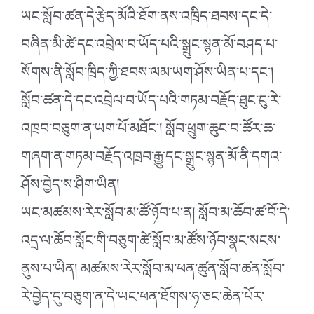
ཡང་སློབ་ཚན་དེ་རྩེད་མོའི་ཐོག་ནས་འཁྲིད་ཐབས་དང་དེ་
བཞིན་མི་ཚེ་དང་འབྲེལ་བ་ཡོད་པའི་སྒྲུང་སྙན་མོ་བཤད་པ་
སོགས་ནི་སློབ་ཁྲིད་ཀྱི་ཐབས་ལམ་ཡག་ཤོས་ཡིན་པ་དང་།
སློབ་ཚན་དེ་དང་འབྲེལ་བ་ཡོད་པའི་གཏམ་བརྗོད་ཐུང་ངུ་རེ་
འཁྲབ་བཅུག་ན་ཡག་པོ་མཐོང་། སློབ་ཕྲུག་ཆུང་བ་ཚོར་ཆ་
གཞག་ན་གཏམ་བརྗོད་འཁྲབ་རྒྱུ་དང་སྒྲུང་སྙན་མོ་ནི་དགའ་
ཤོས་བྱེད་ས་ཤིག་ཡིན།
ཡང་མཚམས་རེར་སློབ་མ་ཚོ་ཉོབ་པ་ན། སློབ་མ་ཆོབ་ཚ་བོ་དེ་
འདྲ་ལ་ཆོབ་སློང་གི་བཅུག་ཚེ་སློབ་མ་ཚོས་ཉོབ་སྣང་སངས་
ནུས་པ་ཡིན། མཚམས་རེར་སློབ་མ་ཕན་ཚུན་སློབ་ཚན་སློབ་
རེ་བྱེད་དུ་བཅུག་ན་དེ་ཡང་ཕན་ཐོགས་ཧ་ཅང་ཆེན་པོར་