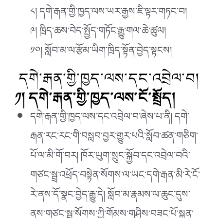
༨། དགེ་རྒན་གྱི་ཁྱད་ལས་ཡར་རྒྱས་ཇི་ལྟར་གཏང་བ།
༩། ཁྲིད་ཆས་བེད་སྤྱོད་གཏོང་རྒྱུ་གལ་ཆེ་ཚུལ།
༡༠། སློབ་མ་ལ་རྩོམ་ཡིག་ཁྲིད་སྟོན་བྱེད་སྟངས།
དགེ་རྒན་གྱི་ཁྱད་ལས་དང་འབྲེལ་བ།
༡། དགེ་རྒན་གྱི་ཁྱད་ལས་ངོ་སྤྲོད།
དགེ་རྒན་གྱི་ཁྱད་ལས་དང་འབྲེལ་བ་ཞེས་པ་ནི། དགེ་
རྒན་རང་རང་གི་བསླབ་བྱར་གྱུར་པའི་སློབ་ཚན་གཅིག་
པོ་ལ་མི་གོ་བར། ཁོར་ཡུག་སྲུང་སྐྱོབ་དང་འབྲེལ་བའི་
གཙང་སྦྲ་འཕྲོད་བསྟེན་སོགས་ལ་ཡང་དགེ་རྒན་མི་རེ་ངོ་
རེ་ནས་དོ་སྣང་བྱེད་རྒྱུ་དེ། སློབ་མ་རྣམས་ལ་ཆུང་དུས་
ནས་གཙང་སྦྲ་སོགས་ཀྱི་གོམས་གཤིས་བཟང་པོ་སྐྲུན་