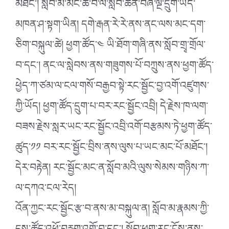
མཐོང་། སློབ་མ་མང་ཆེ་བ་ལ་སློབ་ཚན་བཞི་ལྔ་དྲུག་ཡོད་
མཁན་ཤ་སྟག་ཡིན། དགེ་རྒན་རེ་རེ་ནས་ནང་ལས་མང་དག་
ཅིག་བསྐུལ་ཚེ། ཕྱག་ཚོད་༤ ཡི་ཐོག་གཞི་ནས་སློབ་གྲྭ་གྲོལ་
བ་དང་། ནང་ལ་སླེབས་ནས་གཟུགས་པོ་བཀྲུས་ནས་ཕྱག་ཚོད་
ཕྱེད་ཀ་ཙམ་ལ་ངལ་གསོ་བརྒྱབ་སྟེ་རང་སྦྱོང་བྱ་འགོ་འཛུགས་
ཀྱི་ཡོད། ཕྱག་ཚོད་དྲུག་པ་བར་རང་སྦྱོང་འབྲི། དེ་རྗེས་ཁ་ལག་
བཟས་རྗེས་སླར་ཡང་རང་སྦྱོང་འབྲི་འགོ་བརྩམས་ཏེ་ཕྱག་ཚོད་
ཚུད་༡༡ བར་རང་སྦྱོང་བྲིས་ནས་ལུས་པ་ཡང་མང་པོ་མཐོང་།
དེར་བརྟེན། རང་སྦྱོང་མང་ན་སློབ་མའི་ལུས་སེམས་གཉིས་ཀ་
ལ་དཀའ་ངལ་རེད།
འོན་ཀྱང་རང་སྦྱོང་རྩ་བ་ནས་མ་བསྐུལ་ན། སློབ་མ་རྣམས་ཀྱི་