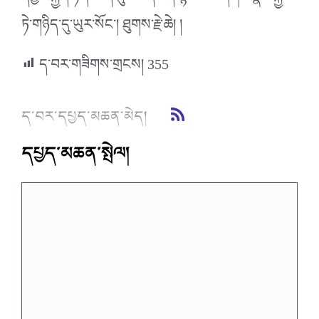
ཏེ་གཉིད་དུ་ཡུར་སོང་། ཐུགས་རྗེ་ཆེ། །
ད་བར་གཟིགས་གྲངས།
355
ད་བར་དཔྱད་མཆན་མེད།
དཔྱད་མཆན་སྤེལ།