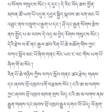
པ་སོགས་གསུངས་སོང་། ད་དུང་། དེ་རིང་བོད་ཆས་གྱོན་
མཁན་ཚོ་ཡག་པོ་འདུག དབྱར་སྐྱིད་སྐབས་ཨ་རག་མང་པོ་
འཐུང་ནས་འཁྲུག་པ་རྒྱག་པ་དང་། ཤོ་དང་རྒྱན་སོགས་རྩེས་
ནས་སྤྱོད་པ་མ་རབས་དེ་འདྲ་མ་བྱེད་རོགས་གསུངས་སོང་།
དེའི་རྗེས་ལ་ཇོ་ནང་རྒྱལ་ཚབ་རིན་པོ་ཆེ་མཆོག་གིས་ཀྱང་
བཀའ་སློབ་མང་པོ་ཞིག་གནང་སོང་ཡང་ང་རང་གིས་ཡག་པོ་
ཞིག་གོ་མ་སོང་།
རིན་པོ་ཆེ་གཉིས་ཀྱིས་བཀའ་སློབ་གནང་ཚར་རྗེས། གཞས་
དང་ཞབས་བྲོ་འཁྲབ་འགོ་བརྩམས་སོང་། ངའི་ཨ་མ་ལགས་
ཀྱང་ཞབས་བྲོ་འཁྲབ་མཁན་གྲས་རེད། ངའི་ཨ་མ་ལགས་ནམ་
རྒྱུན་གཞས་དང་ཞབས་བྲོ་འཁྲབ་རྒྱུར་དགའ་བོ་ཡོད། ལོ་རྟག་