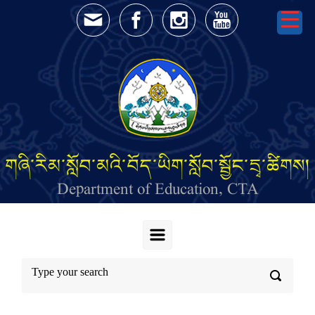
Skip to main content
གཞི་རིམ་སློབ་མའི་བོད་ཡིག་སློབ་སྦྱོང་དྲྭ་ཚིགས།
Department of Education, CTA