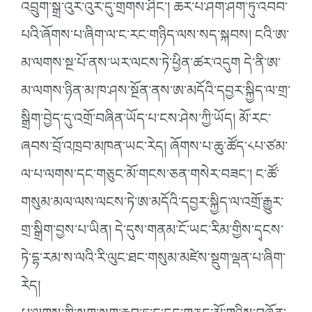
འབྲུག་སྒྲ་འུར་འུར་དུ་གྲགས་ཤིང་། ཆར་པ་ཤག་ཤག་ཏུ་འབབ་
པའི་ཞོགས་པ་ཞིག་ལ་ང་རང་གཉིད་ལས་སད་སྐབས། ངའི་ཨ་
མ་ལགས་སྔ་པོ་ནས་ཡར་ལངས་ཏེ་ཕྱིན་ཚར་འདུག དེ་ནི་ཨ་
མ་ལགས་ཉིན་མ་ཁ་ཤས་སྔོན་ནས་ཨ་མདོའི་དབྱར་སྐྱིད་ལ་གྲ་
སྒྲིག་བྱེད་དུ་འགྲོ་བཞིན་ཡོད་པ་ངས་ཤེས་ཀྱི་ཡོད། མོ་རང་
ཞབས་བྲོ་འཁྲབ་མཁན་ཡང་རེད། ཞོགས་པ་ཆུ་ཚོད་༨པ་ཙམ་
ལ་པ་ལགས་དང་གཅུང་མོ་གངས་ཅན་གསེར་བཟང་། ང་ཚོ་
གསུམ་མལ་ལས་ལངས་ཏེ་ཨ་མདོའི་དབྱར་སྐྱིད་ལ་འགྲོ་རྒྱུར་
གྲ་སྒྲིག་བྱས་པ་ཡིན། དེ་དུས་གནམ་ངོ་ཡང་རིམ་གྱིས་དྭངས་
ཏེ་དྷ་རམ་ས་ལའི་རི་ལུང་ཐང་གསུམ་མཛེས་སྡུག་ལྡན་པ་ཞིག་
རེད།