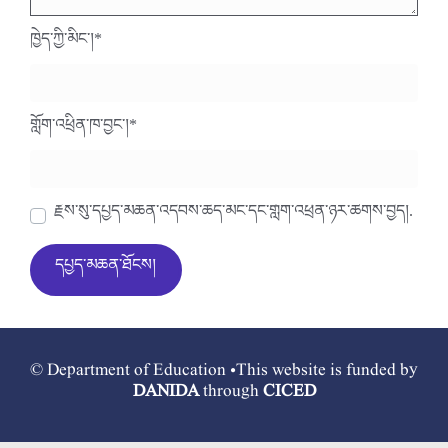
ཁྱེད་ཀྱི་མིང་།
*
གློག་འཕྲིན་ཁ་བྱང་།
*
རྗེས་སུ་དཔྱད་མཆན་འདེབས་ཆེད་མིང་དང་གློག་འཕྲིན་ཉར་ཚགས་བྱེད།.
© Department of Education •This website is funded by
DANIDA
through
CICED