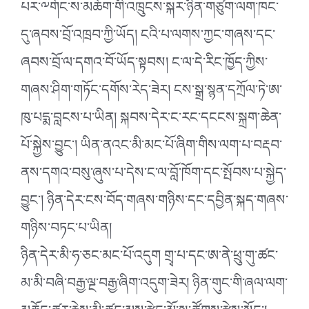
པར་༸གོང་ས་མཆོག་གི་འཁྲུངས་སྐར་ཉིན་གཙུག་ལག་ཁང་
དུ་ཞབས་བྲོ་འཁྲབ་ཀྱི་ཡོད། ངའི་པ་ལགས་ཀྱང་གཞས་དང་
ཞབས་བྲོ་ལ་དགའ་བོ་ཡོད་སྟབས། ང་ལ་དེ་རིང་ཁྱོད་ཀྱིས་
གཞས་ཤིག་གཏོང་དགོས་རེད་ཟེར། ངས་སྒྲ་སྙན་དཀྲོལ་ཏེ་ཨ་
ཁུ་པདྨ་བླངས་པ་ཡིན། སྐབས་དེར་ང་རང་དངངས་སྐྲག་ཆེན་
པོ་སྐྱེས་བྱུང་། ཡིན་ནའང་མི་མང་པོ་ཞིག་གིས་ལག་པ་བརྡབ་
ནས་དགའ་བསུ་ཞུས་པ་དེས་ང་ལ་བློ་ཁོག་དང་སྤོབས་པ་སྐྱེད་
བྱུང་། ཉིན་དེར་ངས་བོད་གཞས་གཉིས་དང་དབྱིན་སྐད་གཞས་
གཉིས་བཏང་པ་ཡིན།
ཉིན་དེར་མི་ཧ་ཅང་མང་པོ་འདུག གྲྭ་པ་དང་ཨ་ནེ་ཕྲུ་གུ་ཚང་
མ་མི་བཞི་བརྒྱ་ལྔ་བརྒྱ་ཞིག་འདུག་ཟེར། ཉིན་གུང་གི་ཞལ་ལག་