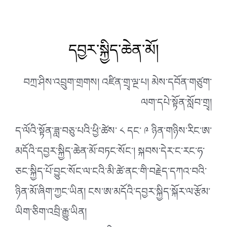
དབྱར་སྐྱིད་ཆེན་མོ།
བཀྲ་ཤིས་འབྲུག་གྲགས། འཛིན་གྲྭ་ལྔ་པ། མེས་དབོན་གཙུག་
ལག་དཔེ་སྟོན་སློབ་གྲྭ།
ད་ལོའི་སྟོན་ཟླ་བཅུ་པའི་ཕྱི་ཚེས་ ༨ དང་ ༩ ཉིན་གཉིས་རིང་ཨ་
མདོའི་དབྱར་སྐྱིད་ཆེན་མོ་བཏང་སོང་། སྐབས་དེར་ང་རང་ཧ་
ཅང་སྐྱིད་པོ་བྱུང་སོང་ལ་ངའི་མི་ཚེ་ནང་གི་བརྗེད་དཀའ་བའི་
ཉིན་མོ་ཞིག་ཀྱང་ཡིན། ངས་ཨ་མདོའི་དབྱར་སྐྱིད་སྐོར་ལ་རྩོམ་
ཡིག་ཅིག་འབྲི་རྒྱུ་ཡིན།