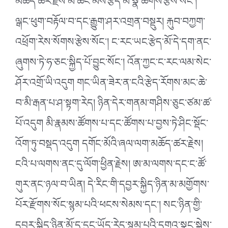
མཆོད་ཚར་རྗེས་མི་ཚང་མས་རྩེད་མོ་སྣ་ཚོགས་རྩེས་སོང་།
ལྒང་ཕུག་བརྟོལ་བ་དང་རྒྱུག་ཤར་འགྲན་བསྡུར། རྐུབ་བཀྱག་
འཕྲོག་རེས་སོགས་རྩེས་སོང་། ང་རང་ཡང་རྩེད་མོ་དེ་དག་ནང་
ཞུགས་ཏེ་ཧ་ཅང་སྐྱིད་པོ་བྱུང་སོང་། འོན་ཀྱང་ང་རང་ལམ་སེང་
ཤོར་འགྲོ་ཡི་འདུག གང་ཡིན་ཟེར་ན་ངའི་རྩེད་རོགས་མང་ཆེ་
བ་མི་རྒན་པ་ཤ་སྟག་རེད། ཉིན་དེར་གནམ་གཤིས་ཅུང་ཙམ་ཚ་
པོ་འདུག མི་རྣམས་ཚོགས་པ་དང་ཚོགས་པ་བྱས་ཏེ་ཤིང་སྡོང་
འོག་ཏུ་བསྡད་འདུག དགོང་མོའི་ཞལ་ལག་མཆོད་ཚར་རྗེས།
ངའི་པ་ལགས་ནང་དུ་ལོག་ཕྱིན་རྗེས། ཨ་མ་ལགས་དང་ང་ཚོ་
གུར་ནང་ཉལ་བ་ཡིན། དེ་རིང་གི་དབྱར་སྐྱིད་ཉིན་མ་མགྱོགས་
པོར་རྫོགས་སོང་སྙམ་པའི་ཕངས་སེམས་དང་། སང་ཉིན་གྱི་
དབྱར་སྐྱིད་ཉིན་མོ་ད་དུང་ཡོད་རེད་སྙམ་པའི་དགའ་སྣང་སྐྱེས་