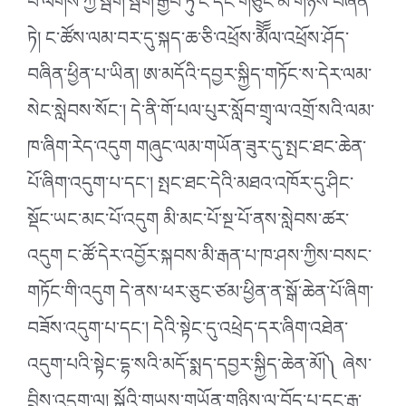
པ་ལགས་ཀྱི་སྦག་སྦག་རྒྱབ་ཏུ་ང་དང་གཅུང་མོ་གཉིས་བཞོན་
ཏེ། ང་ཚོས་ལམ་བར་དུ་སྐད་ཆ་ཅི་འཕྲོས་མོོོལ་འཕྲོས་ཤོད་
བཞིན་ཕྱིན་པ་ཡིན། ཨ་མདོའི་དབྱར་སྐྱིད་གཏོང་ས་དེར་ལམ་
སེང་སླེབས་སོང་། དེ་ནི་གོ་པལ་པུར་སློབ་གྲྭ་ལ་འགྲོ་སའི་ལམ་
ཁ་ཞིག་རེད་འདུག གཞུང་ལམ་གཡོན་ཟུར་དུ་སྤང་ཐང་ཆེན་
པོ་ཞིག་འདུག་པ་དང་། སྤང་ཐང་དེའི་མཐའ་འཁོར་དུ་ཤིང་
སྡོང་ཡང་མང་པོ་འདུག མི་མང་པོ་སྔ་པོ་ནས་སླེབས་ཚར་
འདུག ང་ཚོ་དེར་འབྱོར་སྐབས་མི་རྒན་པ་ཁ་ཤས་ཀྱིས་བསང་
གཏོང་གི་འདུག དེ་ནས་ཕར་ཅུང་ཙམ་ཕྱིན་ན་སྒོ་ཆེན་པོ་ཞིག་
བཟོས་འདུག་པ་དང་། དེའི་སྟེང་དུ་འཕྲེད་དར་ཞིག་འཐེན་
འདུག་པའི་སྟེང་དྷ་སའི་མདོ་སྨད་དབྱར་སྐྱིད་ཆེན་མོ།༽ ཞེས་
བྲིས་འདུག་ལ། སྒོའི་གཡས་གཡོན་གཉིས་ལ་བོད་པ་དང་རྒྱ་