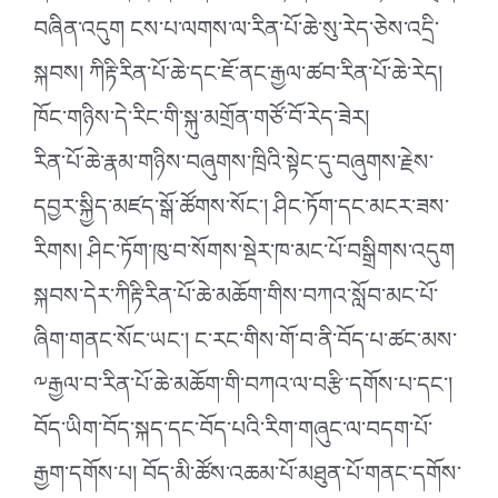
བཞིན་འདུག ངས་པ་ལགས་ལ་རིན་པོ་ཆེ་སུ་རེད་ཅེས་འདྲི་
སྐབས། ཀིརྟི་རིན་པོ་ཆེ་དང་ཇོ་ནང་རྒྱལ་ཚབ་རིན་པོ་ཆེ་རེད།
ཁོང་གཉིས་དེ་རིང་གི་སྐུ་མགྲོན་གཙོ་བོ་རེད་ཟེར།
རིན་པོ་ཆེ་རྣམ་གཉིས་བཞུགས་ཁྲིའི་སྟེང་དུ་བཞུགས་རྗེས་
དབྱར་སྐྱིད་མཛད་སྒོ་ཚོགས་སོང་། ཤིང་ཏོག་དང་མངར་ཟས་
རིགས། ཤིང་ཏོག་ཁུ་བ་སོགས་སྡེར་ཁ་མང་པོ་བསྒྲིགས་འདུག
སྐབས་དེར་ཀིརྟི་རིན་པོ་ཆེ་མཆོག་གིས་བཀའ་སློབ་མང་པོ་
ཞིག་གནང་སོང་ཡང་། ང་རང་གིས་གོ་བ་ནི་བོད་པ་ཚང་མས་
༸རྒྱལ་བ་རིན་པོ་ཆེ་མཆོག་གི་བཀའ་ལ་བརྩི་དགོས་པ་དང་།
བོད་ཡིག་བོད་སྐད་དང་བོད་པའི་རིག་གཞུང་ལ་བདག་པོ་
རྒྱག་དགོས་པ། བོད་མི་ཚོས་འཆམ་པོ་མཐུན་པོ་གནང་དགོས་