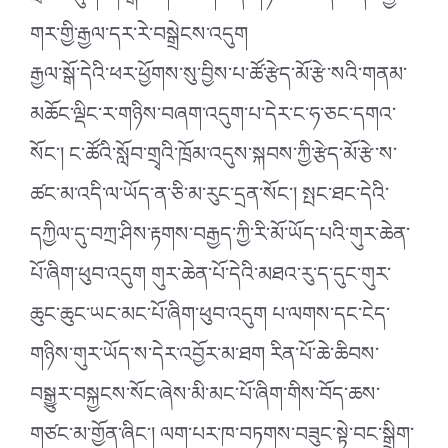
གར་གྱི་རྒྱལ་དར་རེ་བསྒྲེངས་འདུག
རྒྱལ་སྒོ་དེའི་ཕར་ཕྱོགས་སུ་བྱིས་པ་ཚོ་རྩེད་མོ་རྩེ་སའི་གནམ་
མཆོང་ལྡིང་ར་གཉིས་བཞག་འདུག་པ་དེར་ང་ཧ་ཅང་དགའ་
སོང་། ང་ཚོའི་སློབ་གྲྭའི་ཁྲོམ་འདུས་སྐབས་ཀྱི་རྩེད་མོ་རྩེ་ས་
ཚང་མ་འདི་ལ་ཡོད་ན་ཅི་མ་རུང་དྲན་སོང་། སྤང་ཐང་དེའི་
དཀྱིལ་དུ་བཀྲ་ཤིས་རྟགས་བརྒྱད་ཀྱི་རི་མོ་ཡོད་པའི་གུར་ཆེན་
པོ་ཞིག་ཕུབ་འདུག གུར་ཆེན་པོ་དེའི་མཐའ་རུ་ད་དུང་གུར་
ཆུང་ཆུང་ཡང་མང་པོ་ཞིག་ཕུབ་འདུག པ་ལགས་དང་ངེད་
གཉིས་གུར་ཡོད་ས་དེར་འབྱོར་མ་ཐག རིན་པོ་ཆེ་ཆིབས་
བསྒྱུར་བསྐྱངས་སོང་ཞེས་མི་མང་པོ་ཞིག་གིས་བོད་ཆས་
གཙང་མ་གྱོན་ཞིང་། ལག་པར་ཁ་བཏགས་བཟུང་སྟེ་བང་སྒྲིག་