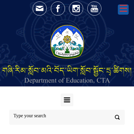
Skip to main content
གཞི་རིམ་སློབ་མའི་བོད་ཡིག་སློབ་སྦྱོང་དྲྭ་ཚིགས།
Department of Education, CTA