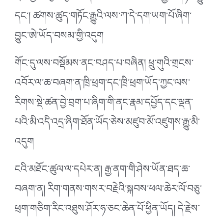
དང༌། ཚགས་ཚུད་གཏོང་རྒྱུའི་ལས་ཀ་དེ་དག་ཡག་པོ་ཞིག་
བྱུང་ཨེ་ཡོད་བསམ་གྱི་འདུག
གོང་དུ་ལས་བསྡོམས་ནང་བཤད་པ་བཞིན། ཕྲུ་གུའི་གྲངས་
འབོར་ལ་ཆ་བཞག་ན་ཁྲི་ཕྲག་དང་ཁྲི་ཕྲག་ཡོད་ཀྱང་ལས་
རིགས་སྡེ་ཚན་བྱེ་བྲག་པ་ཞིག་གི་ནང་རྣམ་དཔྱོད་དང་ལྡན་
པའི་མི་འདི་འདྲ་ཞིག་ཐོན་ཡོད་ཅེས་མཛུབ་མོ་འཛུགས་རྒྱུ་མི་
འདུག
ངའི་མཐོང་ཚུལ་ལ་དཔེར་ན། རྒྱ་ནག་གི་ཤེས་ཡོན་ཐད་ཆ་
བཞག་ན། རིག་གནས་གསར་བརྗེའི་སྐབས་ཕལ་ཆེར་ལོ་བཅུ་
ཕྲག་གཅིག་རིང་འཐུས་ཤོར་ཧ་ཅང་ཆེན་པོ་ཕྱིན་ཡོད། དེ་རྗེས་