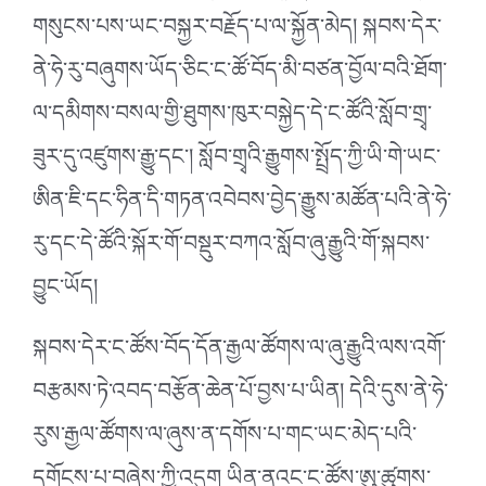
གསུངས་པས་ཡང་བསྐྱར་བརྗོད་པ་ལ་སྐྱོན་མེད། སྐབས་དེར་
ནེ་ཧེ་རུ་བཞུགས་ཡོད་ཅིང་ང་ཚོ་བོད་མི་བཙན་བྱོལ་བའི་ཐོག་
ལ་དམིགས་བསལ་གྱི་ཐུགས་ཁུར་བསྐྱེད་དེ་ང་ཚོའི་སློབ་གྲྭ་
ཟུར་དུ་འཛུགས་རྒྱུ་དང༌། སློབ་གྲྭའི་རྒྱུགས་སྤྲོད་ཀྱི་ཡི་གེ་ཡང་
ཨིན་ཇི་དང་ཧིན་དི་གཏན་འབེབས་བྱེད་རྒྱུས་མཚོན་པའི་ནེ་ཧེ་
རུ་དང་དེ་ཚོའི་སྐོར་གོ་བསྡུར་བཀའ་སློབ་ཞུ་རྒྱུའི་གོ་སྐབས་
བྱུང་ཡོད།
སྐབས་དེར་ང་ཚོས་བོད་དོན་རྒྱལ་ཚོགས་ལ་ཞུ་རྒྱུའི་ལས་འགོ་
བརྩམས་ཏེ་འབད་བརྩོན་ཆེན་པོ་བྱས་པ་ཡིན། དེའི་དུས་ནེ་ཧེ་
རུས་རྒྱལ་ཚོགས་ལ་ཞུས་ན་དགོས་པ་གང་ཡང་མེད་པའི་
དགོངས་པ་བཞེས་ཀྱི་འདུག ཡིན་ནའང་ང་ཚོས་ཨུ་ཚུགས་