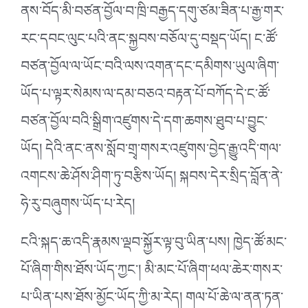
ནས་བོད་མི་བཙན་བྱོལ་བ་ཁྲི་བརྒྱད་དགུ་ཙམ་ཟིན་པ་རྒྱ་གར་
རང་དབང་ལུང་པའི་ནང་སྐྱབས་བཅོལ་དུ་བསྡད་ཡོད། ང་ཚོ་
བཙན་བྱོལ་ལ་ཡོང་བའི་ལས་འགན་དང་དམིགས་ཡུལ་ཞིག་
ཡོད་པ་ལྟར་སེམས་ལ་དམ་བཅའ་བརྟན་པོ་བཀོད་དེ་ང་ཚོ་
བཙན་བྱོལ་བའི་སྒྲིག་འཛུགས་དེ་དག་ཆགས་ཐུབ་པ་བྱུང་
ཡོད། དེའི་ནང་ནས་སློབ་གྲྭ་གསར་འཛུགས་བྱེད་རྒྱུ་འདི་གལ་
འགངས་ཆེ་ཤོས་ཤིག་ཏུ་བརྩིས་ཡོད། སྐབས་དེར་སྲིད་བློན་ནེ་
ཧེ་རུ་བཞུགས་ཡོད་པ་རེད།
ངའི་སྐད་ཆ་འདི་རྣམས་ལྡབ་སྐྱོར་ལྟ་བུ་ཡིན་པས། ཁྱེད་ཚོ་མང་
པོ་ཞིག་གིས་ཐོས་ཡོད་ཀྱང༌། མི་མང་པོ་ཞིག་ཕལ་ཆེར་གསར་
པ་ཡིན་པས་ཐོས་མྱོང་ཡོད་ཀྱི་མ་རེད། གལ་པོ་ཆེ་ལ་ནན་ཏན་