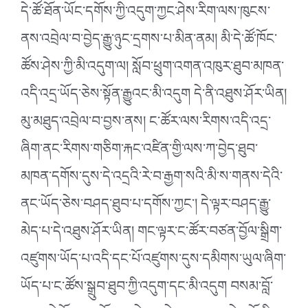
དེ་ཚོ་ཐོན་ཡོང་དགོས་ཀྱི་འདུག་ཀྱང་ཤེས་རིག་ལས་ཁུངས་
ནས་འབྲེལ་བ་བྱེད་རྒྱུ་ཉུང་དྲགས་པ་མིན་ནམ། མི་དེ་ཚོ་ཁོང་
ཚོས་ཤེས་ཀྱི་མི་འདུག་ལ། སློབ་ཕྲུག་འགན་འཁུར་ཐུབ་མཁན་
འདི་འདྲ་ཡོད་ཅེས་སྟོན་རྒྱུའང་མི་འདུག དེ་ནི་འཐུས་ཤོར་ཡིན།
མུ་མཐུད་འབྲེལ་བ་བྱས་ནས། ང་ཚོར་ལས་རིགས་འདི་འདྲ་
ཞིག་ནང་རིགས་གཅིག་རྐང་འཛིན་གྱི་ལས་ཀ་བྱེད་ཐུབ་
མཁན་དགོས་དུས་དེ་འདྲའི་རེ་བ་རྒྱག་སའི་མི་ས་གནས་དེའི་
ནང་ཡོད་ཅེས་བཤད་ཐུབ་པ་དགོས་ཀྱང༌། དེ་ལྟར་བཤད་རྒྱུ་
མེད་པ་དེ་འཐུས་ཤོར་ཡིན། གང་ལྟར་ང་ཚོར་བཙན་བྱོལ་སྒྲིག་
འཛུགས་ཡོད་པ་འདི་དང་པོ་འཛུགས་དུས་དམིགས་ཡུལ་ཞིག་
ཡོད་པ་ང་ཚོས་སྒྲུབ་ཐུབ་ཀྱི་འདུག་དང་མི་འདུག བསམ་བློ་