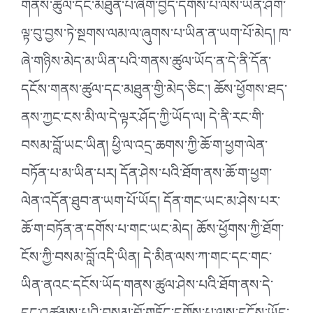
གནས་ཚུལ་དང་མཐུན་པ་ཞིག་བྱེད་དགོས་པ་ལས་ཡིན་ཤག་
ལྟ་བུ་བྱས་ཏེ་སྔགས་ལམ་ལ་ཞུགས་པ་ཡིན་ན་ཡག་པོ་མེད། ཁ་
ཞེ་གཉིས་མེད་མ་ཡིན་པའི་གནས་ཚུལ་ཡོད་ན་དེ་ནི་དོན་
དངོས་གནས་ཚུལ་དང་མཐུན་གྱི་མེད་ཅིང༌། ཆོས་ཕྱོགས་ཐད་
ནས་ཀྱང་ངས་མི་ལ་དེ་ལྟར་ཤོད་ཀྱི་ཡོད་ལ། དེ་ནི་རང་གི་
བསམ་བློ་ཡང་ཡིན། ཕྱི་ལ་འདྲ་ཆགས་ཀྱི་ཆོ་ག་ཕྱག་ལེན་
བཏོན་པ་མ་ཡིན་པར། དོན་ཤེས་པའི་ཐོག་ནས་ཆོ་ག་ཕྱག་
ལེན་འདོན་ཐུབ་ན་ཡག་པོ་ཡོད། དོན་གང་ཡང་མ་ཤེས་པར་
ཆོ་ག་བཏོན་ན་དགོས་པ་གང་ཡང་མེད། ཆོས་ཕྱོགས་ཀྱི་ཐོག་
ངོས་ཀྱི་བསམ་བློ་འདི་ཡིན། དེ་མིན་ལས་ཀ་གང་དང་གང་
ཡིན་ནའང་དངོས་ཡོད་གནས་ཚུལ་ཤེས་པའི་ཐོག་ནས་དེ་