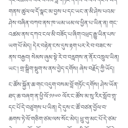
དང་འཚམས་པའི་བསམ་བློ་གཏོང་དགོས་པ་ལས་དངོས་ཡོད་
གནས་ཚུལ་ལ་དོ་སྣང་མ་བྱས་པ་དང་ཡང་ན་མི་ཤེས་པའམ་
ཤེས་བཞིན་བཀབ་ནས་ཁ་ཡམ་ཡམ་ལ་ཕྱིན་པ་ཡིན་ན། གང་
འཚམ་ནས་དཀའ་ངལ་མི་བཟོད་པ་ཞིག་འཕྲད་རྒྱུ་ཡིན་པས་
ཡག་པོ་མེད། དེར་བརྟེན་ངས་དུས་རྟག་པར་རེ་བ་བཟང་ས་
ནས་བརྒྱབ། སེམས་ཞུམ་སྟེ་རེ་བ་བརླགས་ན་ནོར་འཁྲུལ་ཡིན།
ཡང༌། གྲ་སྒྲིག་སྡུག་ས་ནས་བྱེད་དགོས། ཞེས་བརྗོད་ཀྱི་ཡོད།
ང་ཚོས་སྐྱོན་ཆ་གང་འདུག་བསམ་བློ་གཏོང་དགོས། ཤེས་ཡོན་
ཐད་ཆ་བཞག་ན་ཕྱི་ལོ་༡༩༦༠ ལོར་ང་ཚོས་མ་སུ་རིར་སློབ་གྲྭ་
དང་པོ་དེ་བཙུགས་པ་ཡིན། དེ་དུས་ང་ཚོ་བཙན་བྱོལ་བ་
ཆགས་ཏེ་ལོ་གཅིག་ཙམ་ལས་སོང་མེད། ཕྲུ་གུ་མང་པོ་དེ་ཙམ་