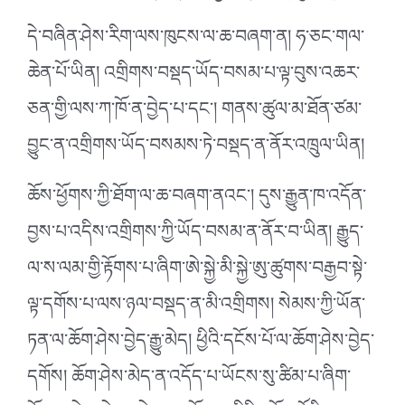
དེ་བཞིན་ཤེས་རིག་ལས་ཁུངས་ལ་ཆ་བཞག་ན། ཧ་ཅང་གལ་
ཆེན་པོ་ཡིན། འགྲིགས་བསྡད་ཡོད་བསམ་པ་ལྟ་བུས་འཆར་
ཅན་གྱི་ལས་ཀ་ཁོ་ན་བྱེད་པ་དང༌། གནས་ཚུལ་མ་ཐོན་ཙམ་
བྱུང་ན་འགྲིགས་ཡོད་བསམས་ཏེ་བསྡད་ན་ནོར་འཁྲུལ་ཡིན།
ཆོས་ཕྱོགས་ཀྱི་ཐོག་ལ་ཆ་བཞག་ནའང༌། དུས་རྒྱུན་ཁ་འདོན་
བྱས་པ་འདིས་འགྲིགས་ཀྱི་ཡོད་བསམ་ན་ནོར་བ་ཡིན། རྒྱུད་
ལ་ས་ལམ་གྱི་རྟོགས་པ་ཞིག་ཨེ་སྐྱེ་མི་སྐྱེ་ཨུ་ཚུགས་བརྒྱབ་སྟེ་
ལྟ་དགོས་པ་ལས་ཉལ་བསྡད་ན་མི་འགྲིགས། སེམས་ཀྱི་ཡོན་
ཏན་ལ་ཆོག་ཤེས་བྱེད་རྒྱུ་མེད། ཕྱིའི་དངོས་པོ་ལ་ཆོག་ཤེས་བྱེད་
དགོས། ཆོག་ཤེས་མེད་ན་འདོད་པ་ཡོངས་སུ་ཚིམ་པ་ཞིག་