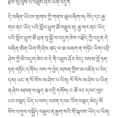
རྗེས་སུ་ལུས་པ་འཐུས་ཤོར་ཡིན་འདུག
དེ་བཞིན་ཡོངས་གྲགས་ཀྱི་གནས་ཚུལ་ཞིག་ལ། བོད་དང་རྒྱ་
གར་ནང་ཡོད་པའི་སློབ་ཕྲུག་ཚོ་བསྡུར་ན། རྒྱ་གར་ནང་ཡོད་
པའི་སློབ་ཕྲུག་ཚོ་ཕྲན་བུ་སྐྱོ་བ་འདུག་ཅེས་བརྗོད་ཀྱི་འདུག དེ་
བཞིན་ཨིན་ཡིག་གི་ཤེས་ཚད་ལ་ཆ་བཞག་ན་གཏོང་ཡིག་འབྲི་
ཤེས་ཀྱི་མི་འདུག་ཟེར་བ་དེ་ནི་འཐུས་ཤོར་རེད། བསམ་བློ་ཏན་
ཏན་གཏོང་དགོས། ལས་ཀ་བྱེད་མཁན་གྱིས་མ་འཇོན་པ་རེད་
དམ། ཡང་ན་སོ་སོས་མ་ཤེས་པ་ཡིན། སོ་སོས་མ་ཤེས་པ་ཡིན་
ན་ཤེས་མཁན་ལ་སྐད་ཆ་འདྲི་དགོས། ང་ཚོ་རང་དབང་ལུང་
པར་བསྡད་ཡོད་པ་ལས། བཙན་དབང་འོག་བསྡད་མེད། སོ་
སོས་འགུལ་བསྐྱོད་བརྒྱབ་ན་རྒྱག་སའི་གོ་སྐབས་ཡོད་པ་ཡིན།