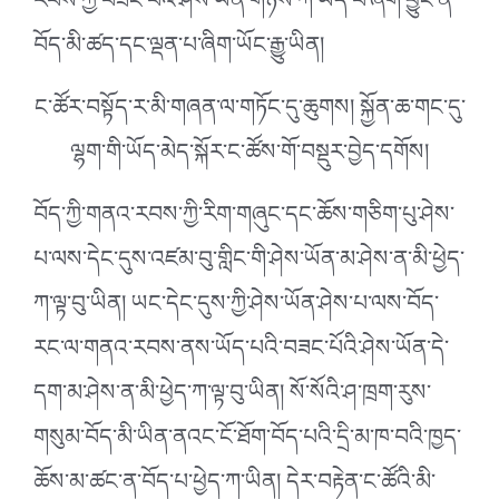
རབས་ཀྱི་བཟང་པོའི་ཤེས་ཡོན་གཉིས་ཀ་ཡོད་པ་ཞིག་བྱུང་ན་
བོད་མི་ཚད་དང་ལྡན་པ་ཞིག་ཡོང་རྒྱུ་ཡིན།
ང་ཚོར་བསྟོད་ར་མི་གཞན་ལ་གཏོང་དུ་ཆུགས། སྐྱོན་ཆ་གང་དུ་
ལྷག་གི་ཡོད་མེད་སྐོར་ང་ཚོས་གོ་བསྡུར་བྱེད་དགོས།
བོད་ཀྱི་གནའ་རབས་ཀྱི་རིག་གཞུང་དང་ཆོས་གཅིག་པུ་ཤེས་
པ་ལས་དེང་དུས་འཛམ་བུ་གླིང་གི་ཤེས་ཡོན་མ་ཤེས་ན་མི་ཕྱེད་
ཀ་ལྟ་བུ་ཡིན། ཡང་དེང་དུས་ཀྱི་ཤེས་ཡོན་ཤེས་པ་ལས་བོད་
རང་ལ་གནའ་རབས་ནས་ཡོད་པའི་བཟང་པོའི་ཤེས་ཡོན་དེ་
དག་མ་ཤེས་ན་མི་ཕྱེད་ཀ་ལྟ་བུ་ཡིན། སོ་སོའི་ཤ་ཁྲག་རུས་
གསུམ་བོད་མི་ཡིན་ནའང་ངོ་ཐོག་བོད་པའི་དྲི་མ་ཁ་བའི་ཁྱད་
ཆོས་མ་ཚང་ན་བོད་པ་ཕྱེད་ཀ་ཡིན། དེར་བརྟེན་ང་ཚོའི་མི་