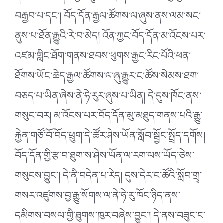
བརྒྱབ་པ་དང༌། བོད་དོན་རྒྱལ་ཚོགས་ལ་ཞུས་ནས་ལམ་སང་
ནུས་པ་ཐོན་རྒྱུའི་རེ་བ་མེད། འོན་ཀྱང་བོད་དོན་མ་འོངས་པར་
འཛམ་གླིང་ཐོག་གནས་ཐབས་ཕུགས་རྒྱང་རིང་པོའི་ཕན་
ཐོགས་ཡོང་ཆེད་རྒྱལ་ཚོགས་ལ་ཞུ་རྒྱུར་ང་ཚོས་སེམས་ཐག་
བཅད་པ་ཡིན་ཞེས་ནེ་ཧེ་རུར་ཞུས་པ་ཡིན། དེ་དུས་ཁོང་ནས་
གསུང་བར། མ་འོངས་པར་བོད་དོན་མུ་མཐུད་གནས་པའི་རྒྱུ་
རྐྱེན་གཙོ་བོ་བོད་ཕྲུག་དེ་ཚོར་ཤེས་ཡོན་སློབ་སྦྱོང་སྤྲོད་དགོས།
བོད་དོན་གྱི་རྩ་བ་ཐུག་ས་ཤེས་ཡོན་ལ་རག་ལས་ཡོད་ཅེས་
གསུངས་བྱུང༌། དེ་ནི་བདེན་པ་རེད། དུས་དེར་ང་ཚོའི་སློབ་གྲྭ་
གསར་འཛུགས་བྱ་རྒྱུ་སོགས་ལ་ནེ་ཧེ་རུ་ཁོང་ཉིད་ནས་
དམིགས་བསལ་གྱི་ཐུགས་ཁུར་བཞེས་བྱུང༌། དེ་ནས་བཟུང་ང་