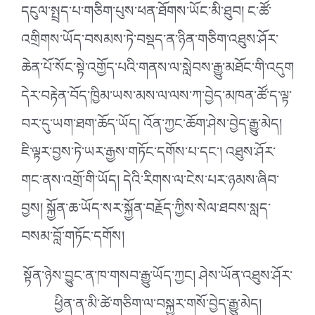
དངུལ་སྤྲད་པ་གཅིག་པུས་ཕན་ཐོགས་ཡོང་མི་ཐུབ། ང་ཚོ་
འགྲིགས་ཡོད་བསམས་ཏེ་བསྡད་ན་ཉིན་གཅིག་འཐུས་ཤོར་
ཆེན་པོ་སོང་སྟེ་འགྱོད་པའི་གནས་ལ་སླེབས་རྒྱུ་མཐོང་གི་འདུག
དེར་བརྟེན་བོད་ཁྱིམ་ཡས་མས་ལ་ལས་ཀ་བྱེད་མཁན་ཚོ་ད་ལྟ་
བར་དུ་ཡག་ཐག་ཆོད་ཡོད། འོན་ཀྱང་ཆོག་ཤེས་བྱེད་རྒྱུ་མེད།
ཇི་ལྟར་བྱས་ཏེ་ཡར་རྒྱས་གཏོང་དགོས་པ་དང༌། འཐུས་ཤོར་
གང་ནས་འགྲོ་གི་ཡོད། དེའི་རིགས་ལ་ངེས་པར་ཉམས་ཞིབ་
བྱས། སྐྱོན་ཆ་ཡོད་སར་སྐྱོན་བརྗོད་ཀྱིས་སེལ་ཐབས་སླད་
བསམ་བློ་གཏོང་དགོས།
སྟོན་ཉེས་བྱུང་ན་ཁ་གསབ་རྒྱུ་ཡོད་ཀྱང། ཤེས་ཡོན་འཐུས་ཤོར་
ཕྱིན་ན་མི་ཚེ་གཅིག་ལ་བསྐྱར་གསོ་བྱེད་རྒྱུ་མེད།