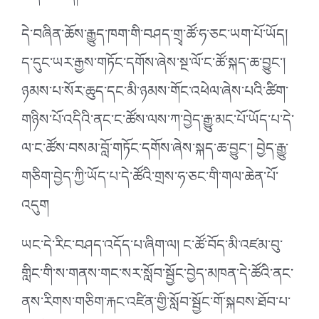
དེ་བཞིན་ཆོས་རྒྱུད་ཁག་གི་བཤད་གྲྭ་ཚོ་ཧ་ཅང་ཡག་པོ་ཡོད།
ད་དུང་ཡར་རྒྱས་གཏོང་དགོས་ཞེས་སྔ་ལོ་ང་ཚོ་སྐད་ཆ་བྱུང༌།
ཉམས་པ་སོར་ཆུད་དང་མི་ཉམས་གོང་འཕེལ་ཞེས་པའི་ཚིག་
གཉིས་པོ་འདིའི་ནང་ང་ཚོས་ལས་ཀ་བྱེད་རྒྱུ་མང་པོ་ཡོད་པ་དེ་
ལ་ང་ཚོས་བསམ་བློ་གཏོང་དགོས་ཞེས་སྐད་ཆ་བྱུང༌། བྱེད་རྒྱུ་
གཅིག་བྱེད་ཀྱི་ཡོད་པ་དེ་ཚོའི་གྲས་ཧ་ཅང་གི་གལ་ཆེན་པོ་
འདུག
ཡང་དེ་རིང་བཤད་འདོད་པ་ཞིག་ལ། ང་ཚོ་བོད་མི་འཛམ་བུ་
གླིང་གི་ས་གནས་གང་སར་སློབ་སྦྱོང་བྱེད་མཁན་དེ་ཚོའི་ནང་
ནས་རིགས་གཅིག་རྐང་འཛིན་གྱི་སློབ་སྦྱོང་གོ་སྐབས་ཐོབ་པ་