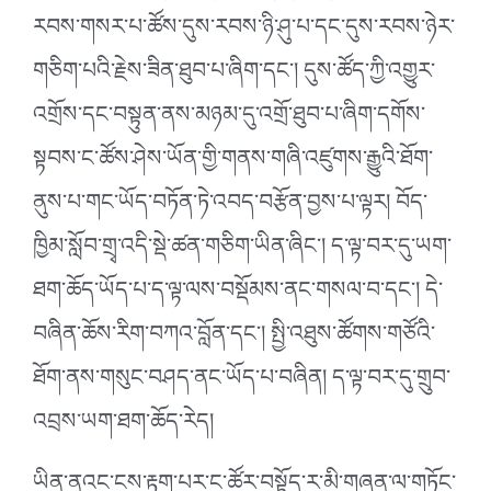
རབས་གསར་པ་ཚོས་དུས་རབས་ཉི་ཤུ་པ་དང་དུས་རབས་ཉེར་
གཅིག་པའི་རྗེས་ཟིན་ཐུབ་པ་ཞིག་དང༌། དུས་ཚོད་ཀྱི་འགྱུར་
འགྲོས་དང་བསྟུན་ནས་མཉམ་དུ་འགྲོ་ཐུབ་པ་ཞིག་དགོས་
སྟབས་ང་ཚོས་ཤེས་ཡོན་གྱི་གནས་གཞི་འཛུགས་རྒྱུའི་ཐོག་
ནུས་པ་གང་ཡོད་བཏོན་ཏེ་འབད་བརྩོན་བྱས་པ་ལྟར། བོད་
ཁྱིམ་སློབ་གྲྭ་འདི་སྡེ་ཚན་གཅིག་ཡིན་ཞིང༌། ད་ལྟ་བར་དུ་ཡག་
ཐག་ཆོད་ཡོད་པ་ད་ལྟ་ལས་བསྡོམས་ནང་གསལ་བ་དང༌། དེ་
བཞིན་ཆོས་རིག་བཀའ་བློན་དང༌། སྤྱི་འཐུས་ཚོགས་གཙོའི་
ཐོག་ནས་གསུང་བཤད་ནང་ཡོད་པ་བཞིན། ད་ལྟ་བར་དུ་གྲུབ་
འབྲས་ཡག་ཐག་ཆོད་རེད།
ཡིན་ནའང་ངས་རྟག་པར་ང་ཚོར་བསྟོད་ར་མི་གཞན་ལ་གཏོང་