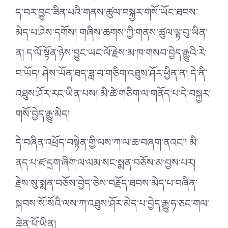
ད་བར་བྱུང་ཟིན་པའི་གནས་ཚུལ་བསྐྱར་གསོ་ཡོང་ཐབས་
མེད་པ་ཤེས་དགོས། གཞིས་ཆགས་ཀྱི་གནས་ཚུལ་ལྟ་བུ་ཡིན་
ན། ད་ལོ་སྟོན་ཉེས་བྱུང་ཡང་ལོ་རྗེས་མ་ཁ་གསབ་བྱེད་རྒྱུའི་རེ་
བ་ཡོད། ཤེས་ཡོན་ཐད་ཟླ་བ་གཅིག་འཐུས་ཤོར་ཕྱིན་ན། དེ་ནི་
འཐུས་ཤོར་རང་ཡིན་པས། མི་ཚེ་གཅིག་ལ་གནོད་པ་དེ་བསྐྱར་
གསོ་བྱེད་རྒྱུ་མེད།
དེ་བཞིན་འཕྲོད་བསྟེན་གྱི་ལས་ཀ་ལ་ཆ་བཞག་ནའང༌། མི་
ནད་པ་ཛ་དྲག་ཞིག་ལ་ལམ་སང་སྨན་བཅོས་མ་བྱས་པར།
རྗེས་སུ་སྨན་བཅོས་བྱེད་ཅེས་བརྗོད་ཐབས་མེད་པ་བཞིན་
སྐབས་སོ་སོའི་ལས་ཀ་འཐུས་ཤོར་མེད་པ་བྱེད་རྒྱུ་ཧ་ཅང་གལ་
ཆེན་པོ་ཡིན།