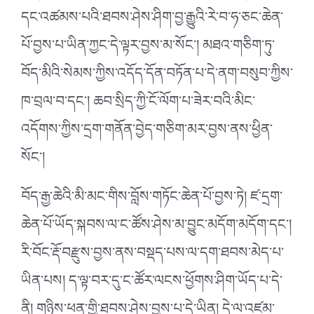
དང་འཚམས་པའི་ཐབས་ཤེས་ཤིག་བྱ་རྒྱུའི་རེ་བ་ཧ་ཅང་ཆེན་
པོ་བྱས་པ་ཡིན་ཀྱང་དེ་ལྟར་བྱས་མ་སོང༌། མཐའ་གཅིག་ཏུ་
བོད་མིའི་སེམས་ཀྱིས་འདོད་དོན་བཏོན་པ་དེ་ནག་བསུབ་ཀྱིས་
ཁ་བྲལ་བ་དང༌། ཆབ་སྲིད་ཀྱི་ངོ་ལོག་པ་ཟེར་བའི་མིང་
འདོགས་ཀྱིས་དྲག་གནོན་བྱེད་གཅིག་མར་བྱས་ནས་ཕྱིན་
སོང༌།
བོད་རྒྱ་ཆེའི་མི་མང་གིས་བློས་གཏོང་ཆེན་པོ་བྱས་ཏེ། ཛ་དྲག་
ཆེན་པོ་ཡོད་སྐབས་ལ་ང་ཚོས་ཤེས་མ་བྱུང་མདོག་མདོག་དང༌།
རི་བོང་རྡོ་བརྫུས་བྱས་ནས་བསྡད་པས་ལ་དག་ཐབས་མེད་པ་
ཡིན་པས། ད་ལྟ་བར་དུ་ང་ཚོར་ལངས་ཕྱོགས་ཤིག་ཡོད་པ་དེ་
ནི། གཉིས་ཕན་གྱི་ཐབས་ཤེས་བྱས་པ་དེ་ཡིན། དེ་ལ་འཛམ་