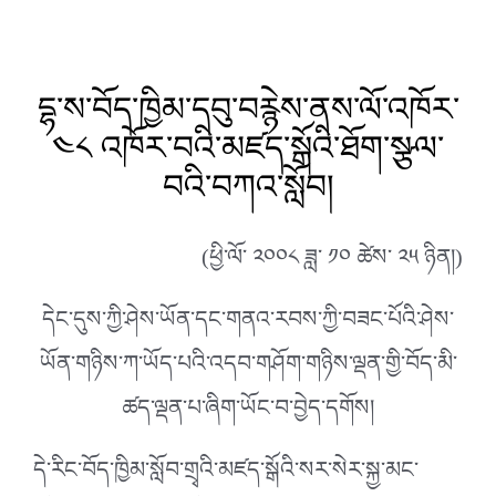
དྷ་ས་བོད་ཁྱིམ་དབུ་བརྙེས་ནས་ལོ་འཁོར་
༤༨ འཁོར་བའི་མཛད་སྒོའི་ཐོག་སྩལ་
བའི་བཀའ་སློབ།
(ཕྱི་ལོ་ ༢༠༠༨ ཟླ་ ༡༠ ཚེས་ ༢༥ ཉིན།)
དེང་དུས་ཀྱི་ཤེས་ཡོན་དང་གནའ་རབས་ཀྱི་བཟང་པོའི་ཤེས་
ཡོན་གཉིས་ཀ་ཡོད་པའི་འདབ་གཤོག་གཉིས་ལྡན་གྱི་བོད་མི་
ཚད་ལྡན་པ་ཞིག་ཡོང་བ་བྱེད་དགོས།
དེ་རིང་བོད་ཁྱིམ་སློབ་གྲྭའི་མཛད་སྒོའི་སར་སེར་སྐྱ་མང་