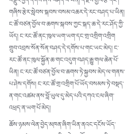
བསྡུར་བྱེད་དགོས་ཞེས་བཤད་པ་ཡིན། དེ་རྗེས་རྒྱལ་རྩེ་དང༌།
གཞིས་རྩེར་སླེབས་སྐབས་བསམ་འཆར་དེ་རང་བཤད་པ་ཡིན།
ང་ཚོ་བཙན་བྱོལ་བ་ཆགས་སྐབས་ཀྱང་སྐད་ཆ་དེ་རང་ཤོད་ཀྱི་
ཡོད། ང་རང་ཚོ་ནང་ཁུལ་ཡག་ཡག་དང་གྲ་འགྲིག་འགྲིག
གྲུབ་འབྲས་སོན་སོན་བཤད་དེ་དགོས་པ་གང་ཡང་མེད། ང་
རང་ཚོ་ནང་ཁུལ་སྐྱོན་ཆ་གང་འདུག་བཤད་རྒྱུ་གལ་ཆེན་པོ་
ཡིན། ང་རང་ཚོ་བཙན་བྱོལ་བ་ཆགས་ཏེ་སྐྱབས་མེད་ལ་གནས་
པ་ཤེས་དགོས། ང་རང་ཚོ་གྲ་འགྲིག་པོ་ཡོད་བསམས་ཏེ་བསྡད་
ན་གང་འཚམ་ནས་བློ་ཡུལ་དུ་མེད་པའི་དཀའ་ངལ་ཞིག་
འཕྲད་ན་ཡག་པོ་མེད།
ཆོས་ཉམས་ལེན་བྱེད་མཁན་ཞིག་ཡིན་ནའང་དངོས་ཡོད་