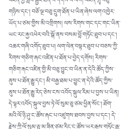
འཛིན་གྱི་སློབ་སྦྱོང་ཐོན་པ་དགོས་པ་ལས། འཛིན་གྲྭ་བཅུ་
གཉིས་དང༌། བཅོ་ལྔ་བཅུ་དྲུག་ཐོན་པ་ཡིན་ཞེས་ལག་འཁྱེར་
ཡོད་པ་ཙམ་གྱིས་མི་འགྲིགས། ལས་རིགས་གང་དང་གང་ཡིན་
ཡང་རང་རྐྱ་འཕེར་བའི་སྒོ་ནས་བསམ་བློ་གཏོང་ཐུབ་པ་དང༌།
འཆར་གཞི་འགོད་ཐུབ་པ། ལག་ལེན་བསྟར་ཐུབ་པ་བཅས་ཀྱི་
རིགས་གཅིག་རྐང་འཛིན་པ་ཐོན་པ་བྱེད་དགོས། རིགས་
གཅིག་རྐང་འཛིན་གྱི་མི་བཅུ་བྱུང་བ་ཡིན་ན་དེའི་ཚོད་ཀྱིས་
ནུས་པ་ཐོན་རྒྱུ་དང༌། མི་བརྒྱ་ཐམ་པ་བྱུང་ན་དེའི་ཚོད་ཀྱིས་
ནུས་པ་ཐོན་རྒྱུ་རེད་ཅེས་ངས་འབོད་སྐུལ་རིམ་པ་བྱས་པ་ཡིན།
དེ་ལྟར་འབོད་སྐུལ་བྱས་ཏེ་ལོ་སུམ་ཅུ་ཙམ་ཕྱིན་སོང༌། ཐོག་
མའི་ལོ་ཉི་ཤུ་ང་ཚོས་རྐང་པ་འཛུགས་ཐབས་བྱས་པ་དང༌། དེ་
རྗེས་ཀྱི་ལོ་སུམ་ཅུ་མ་ཟིན་ཙམ་རིང་ང་ཚོས་ཡར་རྒྱས་གཏོང་རྒྱུ་