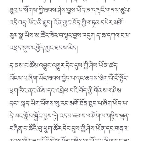
ཐུབ་པ་སོགས་ཀྱི་ཐབས་ཤེས་བྱས་ཡོད་ན་ད་ལྟའི་གནས་ཚུལ་
འདི་འདྲ་ཡོང་མི་ཐུབ། འོན་ཀྱང་བོད་ཀྱི་གཏམ་དཔེར་མགོ་
རུལ་སྣ་ཡིས་མ་ཚོར་ཟེར་བ་ལྟར་བྱས་འདུག ད་ཆ་དཀའ་ངལ་
འཕྲད་དུས་འགྱོད་ཀྱང་ཐབས་མེད།
ད་ནས་ང་ཚོས་འབྱུང་འགྱུར་དེང་དུས་ཀྱི་ཤེས་ཡོན་ཚད་
ལོངས་པ་ཞིག་ཡོང་ཐབས་བྱེད་པ་དང་ཆབས་ཅིག་ལོ་ངོ་སྟོང་
ཕྲག་རིང་ནང་ཆོས་དང་འབྲེལ་བའི་བོད་ཀྱི་གོམས་གཤིས་
དང༌། སྐད་ཡིག་ལོགས་སུ་རང་མགོ་ཐོན་ཐུབ་པ་ཞིག་ཡོད་པ་
དེ་ཡང་སློབ་སྦྱོང་བྱས་ཏེ། འདབ་ཆགས་གཤོག་པ་གཉིས་ལྡན་
བཞིན་ང་ཚོའི་བུ་ཕྲུག་ཚོར་དེང་དུས་ཀྱི་ཤེས་ཡོན་དང་གནའ་