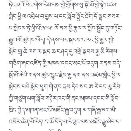
ཏིང་ཞའོ་ཕིང་གིས་རིམ་པས་ཕྱི་ཕྱོགས་སུ་སྒོ་མོ་ཕྱེ་སྟེ་འཛམ་
གླིང་ཕྱི་ལ་འབྲེལ་བ་བྱས་པ་དང་སློབ་སྦྱོང་ཐོག་དོ་སྣང་གསར་
པ་སླེབས་ཏེ་ཕྱི་ལོ་༡༩༨༩ ལོ་ནས་ཕྱི་རྒྱལ་ལ་སློབ་སྦྱོང་དུ་གཏོང་
རྒྱུ་འགོ་ཚུགས་ཡོད། དེ་ནས་བར་སྐབས་ང་རང་ཕྱི་རྒྱལ་གྱི་
སློབ་གྲྭ་ཆེ་ཁག་ལ་སྐད་ཆ་བཤད་དུ་འགྲོ་སྐབས་རྒྱ་མི་རིགས་
གཅིག་རྐང་འཛིན་གྱི་མཁས་དབང་མང་པོ་འདུག གནམ་བདེ་
སྒོ་མོ་ཆེའི་གནས་ཚུལ་བྱུང་རྗེས་རྒྱ་ནག་ནས་འཛམ་གླིང་ཕྱི་ལ་
སླེབས་པའི་སློབ་ཕྲུག་གི་ནང་ནས་དེང་སང་ཨ་རི་དང་ཡུ་རོབ་
ཀྱི་གཙུག་ལག་སློབ་གཉེར་ཁང་གི་ནང་མཁས་དབང་གི་སློབ་
ཁྲིད་བྱེད་མཁན་མང་པོ་མཐོང་རྒྱུ་འདུག མ་གཞི་རྒྱ་ནག་མི་
འབོར་ཆེན་པོ་རེད། ང་ཚོ་བོད་པ་རེ་ཟུང་ལས་མཐོང་རྒྱུ་མེད་པ་