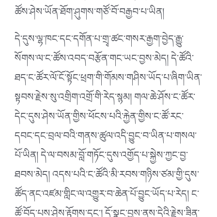
ཚོས་ཤེས་ཡོན་ཐོག་ཤུགས་གཙོ་བོ་བརྒྱབ་པ་ཡིན།
དེ་དུས་ལྷ་ཁང་དང་དགོན་པ་གྲྭ་ཚང་གསར་རྒྱག་བྱེད་རྒྱུ་
སོགས་ལ་ང་ཚོས་འབད་བརྩོན་གང་ཡང་བྱས་མེད། དེ་ཚོའི་
ཐད་ང་ཚོར་ལོ་ངོ་སྟོང་ཕྲག་གི་གོམས་གཤིས་ཡོད་པ་ཞིག་ཡིན་
སྟབས་རྗེས་སུ་འགྲིག་འགྲོ་གི་རེད་སྙམ། གལ་ཆེ་ཤོས་ང་ཚོར་
དེང་དུས་ཤེས་ཡོན་གྱིས་ཕོངས་པའི་རྐྱེན་གྱིས་ང་ཚོ་རང་
དབང་དང་བྲལ་བའི་གནས་ཚུལ་འདི་བྱུང་བ་ཡིན་པ་གསལ་
པོ་ཡིན། དེ་ལ་བསམ་བློ་གཏོང་དུས་འགྱོད་པ་སྐྱེས་ཀྱང་བྱ་
ཐབས་མེད། འདས་པའི་ང་ཚོའི་མི་རབས་གཉིས་ཙམ་གྱི་དུས་
ཚོད་ནང་འཛམ་གླིང་ལ་འགྱུར་བ་ཆེན་པོ་བྱུང་ཡོད་པ་རེད། ང་
ཚོ་བོད་པས་ཤེས་རྟོགས་དང༌། དོ་སྣང་བྱས་ནས་དེའི་རྗེས་ཟིན་