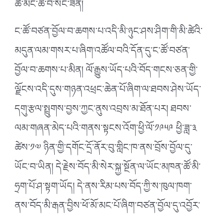
ཚེ་མང་ཆེ་བ་སོང་ཟིན།
ང་ཚོ་བཙན་བྱོལ་བ་ཆགས་པ་འདི་མི་ཉུང་ཤས་ཤིག་གི་མི་ཚེའི་
མདུན་ལམ་གསར་པ་ཞིག་འཚོལ་བའི་དོན་དུ་ང་ཚོ་བཙན་
བྱོལ་བ་ཆགས་པ་མིན། ལོ་རྒྱུས་ཡོད་པའི་བོད་གངས་ཅན་གྱི་
ལྗོངས་འདི་དུས་གཉན་འཕྲང་ཆེན་པོ་ཞིག་ལ་ཐབས་ཤེས་ཡོད་
དགུ་རྩལ་སྤྲུགས་བྱས་ཀྱང་ནུས་འབྲས་མ་ཐོན་པར། ཐབས་
ལམ་གཞན་མེད་པའི་གནས་སྟངས་འོག་ཕྱི་ལོ་༡༩༥༩ ཕྱི་ཟླ་༣
ཚེས་༡༧ ཉིན་གྱི་དགོང་དྲོ་ནོར་བུ་གླིང་ཁ་ནས་བྲོས་བྱོལ་དུ་
ཡོང་བ་ཡིན། དེ་རྗེས་བོད་མི་སེར་སྐྱ་སྔོན་ལ་ཡོང་མཁན་ཚོ་མི་
ཧྲག་པོ་ཤ་སྟག་ཡོད། དེ་ནས་རིམ་པས་བོད་ཀྱི་ས་ཁུལ་ཁག་
ནས་བོད་མི་རྒན་བྱིས་ཕོ་མོ་མང་པོ་ཞིག་བཙན་བྱོལ་དུ་འབྱོར་