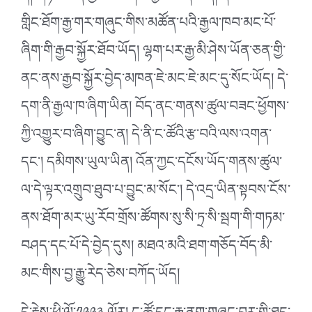
གླིང་ཐོག་རྒྱ་གར་གཞུང་གིས་མཚོན་པའི་རྒྱལ་ཁབ་མང་པོ་
ཞིག་གི་རྒྱབ་སྐྱོར་ཐོབ་ཡོད། ལྷག་པར་རྒྱ་མི་ཤེས་ཡོན་ཅན་གྱི་
ནང་ནས་རྒྱབ་སྐྱོར་བྱེད་མཁན་ཇེ་མང་ཇེ་མང་དུ་སོང་ཡོད། དེ་
དག་ནི་རྒྱལ་ཁ་ཞིག་ཡིན། བོད་ནང་གནས་ཚུལ་བཟང་ཕྱོགས་
ཀྱི་འགྱུར་བ་ཞིག་བྱུང་ན། དེ་ནི་ང་ཚོའི་རྩ་བའི་ལས་འགན་
དང༌། དམིགས་ཡུལ་ཡིན། འོན་ཀྱང་དངོས་ཡོད་གནས་ཚུལ་
ལ་དེ་ལྟར་འགྲུབ་ཐུབ་པ་བྱུང་མ་སོང༌། དེ་འདྲ་ཡིན་སྟབས་ངོས་
ནས་ཐོག་མར་ཡུ་རོབ་གྲོས་ཚོགས་སུ་སི་ཏྲ་སི་སྦག་གི་གཏམ་
བཤད་དང་པོ་དེ་བྱེད་དུས། མཐའ་མའི་ཐག་གཅོད་བོད་མི་
མང་གིས་བྱ་རྒྱུ་རེད་ཅེས་བཀོད་ཡོད།