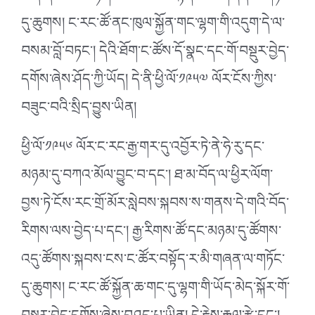
དུ་ཆུགས། ང་རང་ཚོ་ནང་ཁུལ་སྐྱོན་གང་ལྷག་གི་འདུག་དེ་ལ་
བསམ་བློ་བཏང༌། དེའི་ཐོག་ང་ཚོས་དོ་སྣང་དང་གོ་བསྡུར་བྱེད་
དགོས་ཞེས་ཤོད་ཀྱི་ཡོད། དེ་ནི་ཕྱི་ལོ་༡༩༥༧ ལོར་ངོས་ཀྱིས་
བཟུང་བའི་སྲིད་བྱུས་ཡིན།
ཕྱི་ལོ་༡༩༥༦ ལོར་ང་རང་རྒྱ་གར་དུ་འབྱོར་ཏེ་ནེ་ཧེ་རུ་དང་
མཉམ་དུ་བཀའ་མོལ་བྱུང་བ་དང༌། ཐ་མ་བོད་ལ་ཕྱིར་ལོག་
བྱས་ཏེ་ངོས་རང་གྲོ་མོར་སླེབས་སྐབས་ས་གནས་དེ་གའི་བོད་
རིགས་ལས་བྱེད་པ་དང༌། རྒྱ་རིགས་ཚོ་དང་མཉམ་དུ་ཚོགས་
འདུ་ཚོགས་སྐབས་ངས་ང་ཚོར་བསྟོད་ར་མི་གཞན་ལ་གཏོང་
དུ་ཆུགས། ང་རང་ཚོ་སྐྱོན་ཆ་གང་དུ་ལྷག་གི་ཡོད་མེད་སྐོར་གོ་