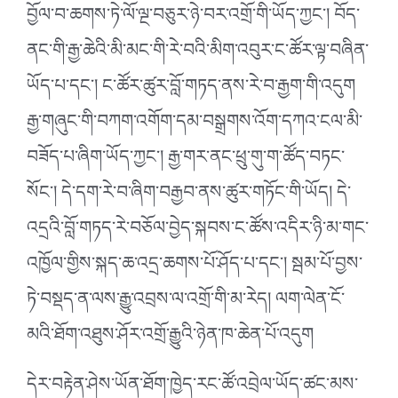
བྱོལ་བ་ཆགས་ཏེ་ལོ་ལྔ་བཅུར་ཉེ་བར་འགྲོ་གི་ཡོད་ཀྱང༌། བོད་
ནང་གི་རྒྱ་ཆེའི་མི་མང་གི་རེ་བའི་མིག་འབུར་ང་ཚོར་ལྟ་བཞིན་
ཡོད་པ་དང༌། ང་ཚོར་ཚུར་བློ་གཏད་ནས་རེ་བ་རྒྱག་གི་འདུག
རྒྱ་གཞུང་གི་བཀག་འགོག་དམ་བསྒྲགས་འོག་དཀའ་ངལ་མི་
བཟོད་པ་ཞིག་ཡོད་ཀྱང༌། རྒྱ་གར་ནང་ཕྲུ་གུ་ག་ཚོད་བཏང་
སོང༌། དེ་དག་རེ་བ་ཞིག་བརྒྱབ་ནས་ཚུར་གཏོང་གི་ཡོད། དེ་
འདྲའི་བློ་གཏད་རེ་བཅོལ་བྱེད་སྐབས་ང་ཚོས་འདིར་ཉི་མ་གང་
འཁྱོལ་གྱིས་སྐད་ཆ་འདྲ་ཆགས་པོ་ཤོད་པ་དང༌། སྦམ་པོ་བྱས་
ཏེ་བསྡད་ན་ལས་རྒྱུ་འབྲས་ལ་འགྲོ་གི་མ་རེད། ལག་ལེན་ངོ་
མའི་ཐོག་འཐུས་ཤོར་འགྲོ་རྒྱུའི་ཉེན་ཁ་ཆེན་པོ་འདུག
དེར་བརྟེན་ཤེས་ཡོན་ཐོག་ཁྱེད་རང་ཚོ་འབྲེལ་ཡོད་ཚང་མས་