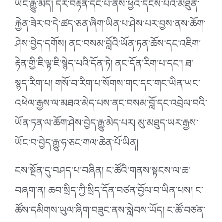
ཡོང་རྒྱུ་མེད། དེར་བརྟེན་དང་པོ་ནས་ཕྱིའི་དངོས་པོའི་མཐུན་
རྐྱེན་ཟེར་བ་དེ་ཚད་ཅན་ཞིག་ཡིན་པ་ཤེས་པར་བྱས་ནས་ཆོག་
ཤེས་བྱེད་དགོས། ནང་བསམ་བློའི་ཡོན་ཏན་ཆོས་དང་འཇིག་
རྟེན་གྱི་ཇི་ལྟ་ཇི་སྙེད་པའི་དོན་ཏེ། ནང་དོན་རིག་པ་དང༌། ཐ་
སྙད་རིག་པ། གསོ་བ་རིག་པ་སོགས་གང་དང་གང་ཡིན་ཡང་
འཕེལ་རྒྱས་ལ་མཐའ་མེད་པས་ནང་བསམ་བློ་དང་འབྲེལ་བའི་
ཡོན་ཏན་ལ་ཆོག་ཤེས་བྱེད་རྒྱུ་མེད་པར། མུ་མཐུད་ཡར་རྒྱས་
ཡོང་བ་བྱེད་རྒྱུ་ཧ་ཅང་གལ་ཆེན་པོ་ཡིན།
ངས་སྔོན་དུ་བཤད་པ་བཞིན། ང་ཚོའི་གནས་སྟངས་ལ་ཆ་
བཞག་ན། ཆབ་སྲིད་ཀྱི་སྲིད་དོན་བཙན་བྱོལ་བ་ཡིན་པས། ང་
ཚོས་དམིགས་ཡུལ་ཞིག་བཟུང་ནས་སླེབས་ཡོད། ང་ཚོ་བཙན་