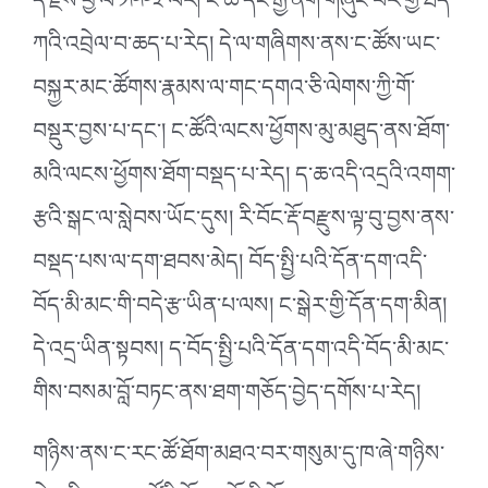
དེ་རྗེས་ཕྱི་ལོ་༡༩༩༣ ལོར། ང་ཚོ་དང་རྒྱ་ནག་གཞུང་བར་གྱི་ཐད་
ཀའི་འབྲེལ་བ་ཆད་པ་རེད། དེ་ལ་གཞིགས་ནས་ང་ཚོས་ཡང་
བསྐྱར་མང་ཚོགས་རྣམས་ལ་གང་དགའ་ཅི་ལེགས་ཀྱི་གོ་
བསྡུར་བྱས་པ་དང༌། ང་ཚོའི་ལངས་ཕྱོགས་མུ་མཐུད་ནས་ཐོག་
མའི་ལངས་ཕྱོགས་ཐོག་བསྡད་པ་རེད། ད་ཆ་འདི་འདྲའི་འགག་
རྩའི་སྒང་ལ་སླེབས་ཡོང་དུས། རི་བོང་རྡོ་བརྫུས་ལྟ་བུ་བྱས་ནས་
བསྡད་པས་ལ་དག་ཐབས་མེད། བོད་སྤྱི་པའི་དོན་དག་འདི་
བོད་མི་མང་གི་བདེ་རྩ་ཡིན་པ་ལས། ང་སྒེར་གྱི་དོན་དག་མིན།
དེ་འདྲ་ཡིན་སྟབས། ད་བོད་སྤྱི་པའི་དོན་དག་འདི་བོད་མི་མང་
གིས་བསམ་བློ་བཏང་ནས་ཐག་གཅོད་བྱེད་དགོས་པ་རེད།
གཉིས་ནས་ང་རང་ཚོ་ཐོག་མཐའ་བར་གསུམ་དུ་ཁ་ཞེ་གཉིས་