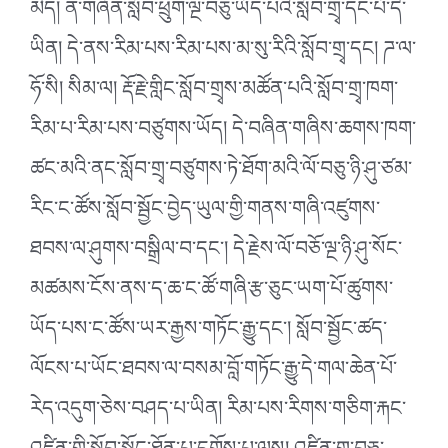
མེད། ན་གཞོན་སློབ་ཕྲུག་ལྔ་བཅུ་ཡོད་པའི་སློབ་གྲྭ་དང་པོ་དེ་
ཡིན། དེ་ནས་རིམ་པས་རིམ་པས་མ་སུ་རིའི་སློབ་གྲྭ་དང། ཌ་ལ་
ཧོ་སི། སིམ་ལ། རྡོ་རྗེ་གླིང་སློབ་གྲྭས་མཚོན་པའི་སློབ་གྲྭ་ཁག་
རིམ་པ་རིམ་པས་བཙུགས་ཡོད། དེ་བཞིན་གཞིས་ཆགས་ཁག་
ཚང་མའི་ནང་སློབ་གྲྭ་བཙུགས་ཏེ་ཐོག་མའི་ལོ་བཅུ་ཉི་ཤུ་ཙམ་
རིང་ང་ཚོས་སློབ་སྦྱོང་བྱེད་ཡུལ་གྱི་གནས་གཞི་འཛུགས་
ཐབས་ལ་ཤུགས་བསྒྲིལ་བ་དང༌། དེ་རྗེས་ལོ་བཅོ་ལྔ་ཉི་ཤུ་སོང་
མཚམས་ངོས་ནས་ད་ཆ་ང་ཚོ་གཞི་རྩ་ཅུང་ཡག་པོ་ཚུགས་
ཡོད་པས་ང་ཚོས་ཡར་རྒྱས་གཏོང་རྒྱུ་དང༌། སློབ་སྦྱོང་ཚད་
ལོངས་པ་ཡོང་ཐབས་ལ་བསམ་བློ་གཏོང་རྒྱུ་དེ་གལ་ཆེན་པོ་
རེད་འདུག་ཅེས་བཤད་པ་ཡིན། རིམ་པས་རིགས་གཅིག་རྐང་