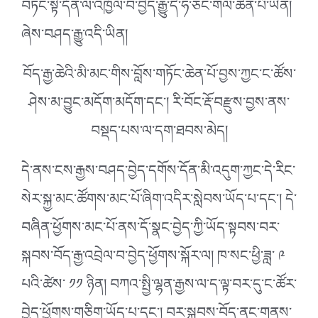
བཏང་སྟེ་དོན་ལ་འཁྱོལ་བ་བྱེད་རྒྱུ་དེ་ཧ་ཅང་གལ་ཆེན་པོ་ཡིན།
ཞེས་བཤད་རྒྱུ་འདི་ཡིན།
བོད་རྒྱ་ཆེའི་མི་མང་གིས་བློས་གཏོང་ཆེན་པོ་བྱས་ཀྱང་ང་ཚོས་
ཤེས་མ་བྱུང་མདོག་མདོག་དང༌། རི་བོང་རྡོ་བརྫུས་བྱས་ནས་
བསྡད་པས་ལ་དག་ཐབས་མེད།
དེ་ནས་ངས་རྒྱས་བཤད་བྱེད་དགོས་དོན་མི་འདུག་ཀྱང་དེ་རིང་
སེར་སྐྱ་མང་ཚོགས་མང་པོ་ཞིག་འདིར་སླེབས་ཡོད་པ་དང༌། དེ་
བཞིན་ཕྱོགས་མང་པོ་ནས་དོ་སྣང་བྱེད་ཀྱི་ཡོད་སྟབས་བར་
སྐབས་བོད་རྒྱ་འབྲེལ་བ་བྱེད་ཕྱོགས་སྐོར་ལ། ཁ་སང་ཕྱི་ཟླ་ ༩
པའི་ཚེས་ ༡༡ ཉིན། བཀའ་སྤྱི་ལྷན་རྒྱས་ལ་ད་ལྟ་བར་དུ་ང་ཚོར་
བྱེད་ཕྱོགས་གཅིག་ཡོད་པ་དང༌། བར་སྐབས་བོད་ནང་གནས་