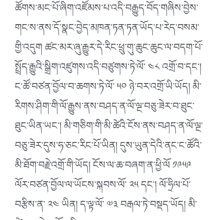
ཚོགས་མང་པོ་ཞིག་འཛོམས་པ་འདི་བརྒྱུད་བོད་གཞིས་བྱེས་
གང་ས་ནས་དོ་སྣང་བྱེད་མཁན་ཏན་ཏན་ཡོད་པ་རེད་བསམ་
གྱི་འདུག
ཚང་མར་ཞུ་རྒྱུར་དེ་རིང་ཕྲུ་གུ་ཆུང་ཆུང་ལ་བདག་པོ་
སྤྲོད་རྒྱུའི་སྒྲིག་འཛུགས་འདི་བཙུགས་ཏེ་ལོ་ ༤༨ འགྲོ་བ་དང༌།
ང་ཚོ་བཙན་བྱོལ་བ་ཆགས་ཏེ་ལོ་ ༥༠ ཉེ་བར་འགྲོ་ཡི་ཡོད། མི་
རིགས་ཤིག་གི་ལོ་རྒྱུས་ནས་བཤད་ན་ལོ་ལྔ་བཅུ་ཟེར་བ་ཐུང་
ཐུང་ཡིན་ཡང༌། མི་གཅིག་གི་མི་ཚེའི་ངོས་ནས་བཤད་ན་ལོ་ལྔ་
བཅུ་ཟེར་དུས་ཧ་ཅང་རིང་པོ་ཡིན། དུས་ཡུན་དེའི་ནང་ང་ཚོའི་
མི་ཐོག་བརྗེ་འགྲོ་གི་ཡོད། ངོས་ལ་ཆ་བཞག་ན་ཕྱི་ལོ ༡༩༥༩
ལོར་བཙན་བྱོལ་ལ་ཡོངས་སྐབས་ལོ་ ༢༥ དང༌། ལོ་ཧྲིལ་པོ་
བརྩིས་ན་ ༢༤ ཡིན། ད་ལྟ་ལོ་ ༧༣ བརྒལ་ཏེ་བསྡད་ཡོད། མི་