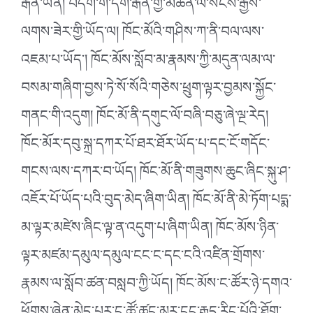
རྒན་ཡིན། བདག་གི་དགེ་རྒན་གྱི་མཚན་ལ་སངས་རྒྱས་
ལགས་ཟེར་གྱི་ཡོད་ལ། ཁོང་མོའི་གཤིས་ཀ་ནི་བལ་ལས་
འཇམ་པ་ཡོད་། ཁོང་མོས་སློབ་མ་རྣམས་ཀྱི་མདུན་ལམ་ལ་
བསམ་གཞིག་བྱས་ཏེ་སོ་སོའི་གཅེས་ཕྲུག་ལྟར་བྱམས་སྐྱོང་
གནང་གི་འདུག། ཁོང་མོ་ནི་དགུང་ལོ་བཞི་བཅུ་ཞེ་ལྔ་རེད།
ཁོང་མོར་དབུ་སྐྲ་དཀར་པོ་ཐར་ཐོར་ཡོད་པ་དང་ངོ་གདོང་
གངས་ལས་དཀར་བ་ཡོད། ཁོང་མོ་ནི་གཟུགས་ཆུང་ཞིང་སྐུ་ཤ་
འཇོར་པོ་ཡོད་པའི་བུད་མེད་ཞིག་ཡིན། ཁོང་མོ་ནི་མེ་ཏོག་པདྨ་
མ་ལྟར་མཛེས་ཞིང་ལྟ་ན་འདུག་པ་ཞིག་ཡིན། ཁོང་མོས་ཉིན་
ལྟར་མཛམ་དམུལ་དམུལ་ངང་ང་དང་ངའི་འཛིན་གྲོགས་
རྣམས་ལ་སློབ་ཚན་བསླབ་ཀྱི་ཡོད། ཁོང་མོས་ང་ཚོར་ཉེ་དགའ་