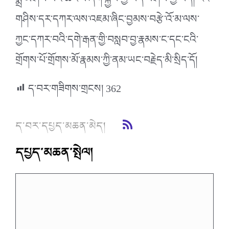
སྨྲ་མི་ཤེས་པའི་ཚོར་བ་ཞིག་སྐྱེས་ཀྱི་ཡོད་པ་ཤེས་ཀྱི་ཡོད། རང་
གཤིས་དར་དཀར་ལས་འཇམ་ཞིང་བྱམས་བརྩེ་འོ་མ་ལས་
ཀྱང་དཀར་བའི་དགེ་རྒན་གྱི་བསླབ་བྱ་རྣམས་ང་དང་ངའི་
གྲོགས་པོ་གྲོགས་མོ་རྣམས་ཀྱི་ནམ་ཡང་བརྗེད་མི་སྲིད་དོ།
ད་བར་གཟིགས་གྲངས།
362
ད་བར་དཔྱད་མཆན་མེད།
དཔྱད་མཆན་སྤེལ།