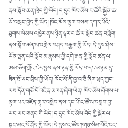
ཕྱོགས་ཞེན་མེད་པར་ང་ཚོ་ཚང་མར་ངང་རྒྱུད་རིང་པོའི་ཐོག་
ནས་སློབ་ཚན་ཁྲིད་ཀྱི་ཡོད། ད་དུང་ཁོང་མོས་ང་ཚོའི་སྐྱོན་ཆ་
ཡོ་བསྲང་བྱེད་ཀྱི་ཡོད། ཁོང་མོས་ལྷག་བསམ་དཀར་པོའི་
ཐུགས་སེམས་འཁྱེར་ནས་ཉིན་ལྟར་ང་ཚོ་ལ་སློབ་ཚན་བཀློག་
ནས་སློབ་ཚན་ལ་འགྲེལ་བཤད་བརྒྱག་གྱི་ཡོད། དེ་དུས་ཤེས་
ཡོན་ལྡན་པའི་སློབ་མ་རྣམས་ཀྱི་དགེ་རྒན་གྱི་སློབ་ཚན་ལ་
ཨམ་ཅོག་ཀྲོང་ངེར་བྱས་ནས་ཉན་གྱི་ཡོད་པ་དང་མཉམ་དུ་
ཟིན་ཐོ་ཡང་བྲིས་ཀྱི་ཡོད། ཁོང་མོ་ནི་བྱ་བ་ཅི་ཞིག་ཕྲད་ཀྱང་
ལས་དོན་གཙོ་བོ་འཛིན་མཁན་ཞིག་ཡིན། ཁོང་མོས་ཞོགས་པ་
ལྟག་པར་འཛིན་གྲྭར་བསླེབ་ནས་དང་པོ་ང་ཚོ་ལ་བསླབ་བྱ་
ཡང་ཡང་གནང་གི་ཡོད། ད་དུང་ཁོང་མོས་བོད་ཀྱི་སྐོར་ལ་
སྒྲུང་མང་པོ་ཤོད་ཀྱི་ཡོད། དེ་དུས་ང་ཚོས་ཁ་ཁུ་སིམ་པོའི་ངང་