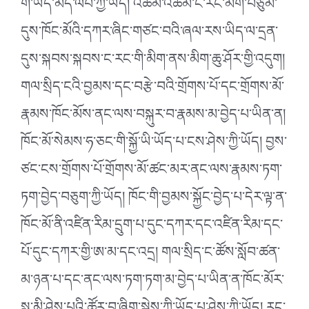
གི་ཡོད་མེད་ལབ་ཀྱི་ཡོད། འཚམ་འཚམ་ང་རང་མིག་བཙུམ་
དུས་ཁོང་མོའི་དཀར་ཞིང་གཙང་བའི་ཞལ་རས་ཡིད་ལ་དྲན་
དུས་སྐབས་སྐབས་ང་རང་གི་མིག་ནས་མིག་ཆུ་ཤོར་གྱི་འདུག།
གལ་སྲིད་ངའི་བྱམས་དང་བརྩེ་བའི་གྲོགས་པོ་དང་གྲོགས་མོ་
རྣམས་ཁོང་མོས་ནང་ལས་བསྐུར་བ་རྣམས་མ་བྱེད་པ་ཡིན་ན།
ཁོང་མོ་སེམས་ཧ་ཅང་གི་སྐྱོ་ཡི་ཡོད་པ་ངས་ཤེས་ཀྱི་ཡོད། བྱས་
ཙང་ངས་གྲོགས་པོ་གྲོགས་མོ་ཚང་མར་ནང་ལས་རྣམས་ཏག་
ཏག་བྱེད་བཅུག་ཀྱི་ཡོད། ཁོང་གི་བྱམས་སྐྱོང་བྱེད་པ་དེར་ལྟ་ན་
ཁོང་མོ་ནི་འཛིན་རིམ་དྲུག་པ་དུང་དཀར་དང་འཛིན་རིམ་དང་
པོ་དུང་དཀར་གྱི་ཨ་མ་དང་འདྲ། གལ་སྲིད་ང་ཚོས་སློབ་ཚན་
མ་ཉན་པ་དང་ནང་ལས་ཏག་ཏག་མ་བྱེད་པ་ཡིན་ན་ཁོང་མོར་