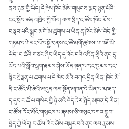
ནས་ཉན་གྱི་ཡོད། དེ་རྗེས་ཁོང་མོས་གསུངས་སྐད་སྙན་པོའི་
ངང་སློབ་ཚན་འཁྲིད་ཀྱི་ཡོད། གལ་སྲིད་ང་ཚོས་ཁོང་མོས་
བསླབ་པའི་སྒྲུང་མགོ་མ་ཚུགས་པ་ཡིན་ན་ཁོང་མོས་བོད་ཀྱི་
གཏམ་དཔེ་མང་པོ་བསྐྱོར་ནས་ང་ཚོ་མགོ་ཚུགས་པ་བཟོ་ཡི་
ཡོད། ང་ཚོའི་གཙང་ཞིང་ཡིད་དུ་འོང་བའི་འཛིན་གྲྭིའི་ནང་དུ་
ཡོད་པའི་སློབ་ཕྲུག་རྣམས་ཤེས་ཡོན་ལྡན་པ་དང་བྱམས་དང་
སྙིང་རྗེ་ལྡན་པ་ཆགས་པ་དེ་ཁོང་མོའི་བཀའ་དྲིན་ཡིན། ཁོང་མོ་
ནི་ང་ཚོའི་མི་ཚེའི་མདུན་ལམ་སྟོན་མཁན་དེ་ཡིན་པ་མ་ཟད་
ད་དུང་ང་ཚོ་ལ་གསེར་གྱི་ཉི་མའི་འོད་ཟེར་སྤྲོད་མཁན་དེ་ཡིན།
ང་ཚོས་ཁོང་མོའི་གསུངས་པ་རྣམས་ཅི་གསུང་བཀའ་སྒྲུབ་
བྱེད་ཀྱི་ཡོད། ང་ཚོས་ཁོང་མོས་བསྐུར་བའི་ནང་ལས་རྣམས་