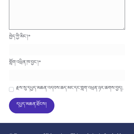
ཁྱེད་ཀྱི་མིང་།
*
གློག་འཕྲིན་ཁ་བྱང་།
*
རྗེས་སུ་དཔྱད་མཆན་འདེབས་ཆེད་མིང་དང་གློག་འཕྲིན་ཉར་ཚགས་བྱེད།.