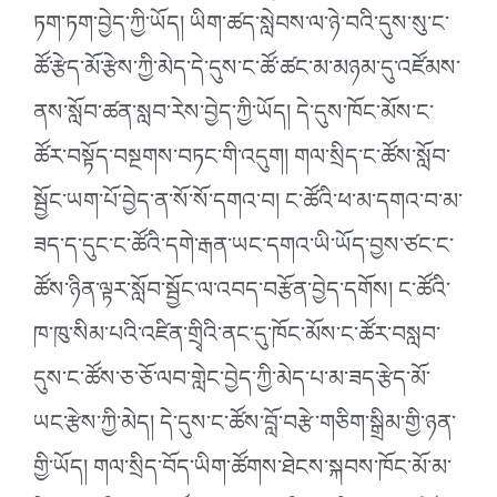
ཏག་ཏག་བྱེད་ཀྱི་ཡོད། ཡིག་ཚད་སླེབས་ལ་ཉེ་བའི་དུས་སུ་ང་
ཚོ་རྩེད་མོ་རྩེས་ཀྱི་མེད་དེ་དུས་ང་ཚོ་ཚང་མ་མཉམ་དུ་འཛོམས་
ནས་སློབ་ཚན་སླབ་རེས་བྱེད་ཀྱི་ཡོད། དེ་དུས་ཁོང་མོས་ང་
ཚོར་བསྟོད་བསྔགས་བཏང་གི་འདུག། གལ་སྲིད་ང་ཚོས་སློབ་
སྦྱོང་ཡག་པོ་བྱེད་ན་སོ་སོ་དགའ་བ། ང་ཚོའི་ཕ་མ་དགའ་བ་མ་
ཟད་ད་དུང་ང་ཚོའི་དགེ་རྒན་ཡང་དགའ་ཡི་ཡོད་བྱས་ཙང་ང་
ཚོས་ཉིན་ལྟར་སློབ་སྦྱོང་ལ་འབད་བརྩོན་བྱེད་དགོས། ང་ཚོའི་
ཁ་ཁུ་སིམ་པའི་འཛིན་གྲྭིའི་ནང་དུ་ཁོང་མོས་ང་ཚོར་བསླབ་
དུས་ང་ཚོས་ཅ་ཅོ་ལབ་གླེང་བྱེད་ཀྱི་མེད་པ་མ་ཟད་རྩེད་མོ་
ཡང་རྩེས་ཀྱི་མེད། དེ་དུས་ང་ཚོས་བློ་བརྩེ་གཅིག་སྒྲིམ་གྱི་ཉན་
གྱི་ཡོད། གལ་སྲིད་བོད་ཡིག་ཚོགས་ཐེངས་སྐབས་ཁོང་མོ་མ་