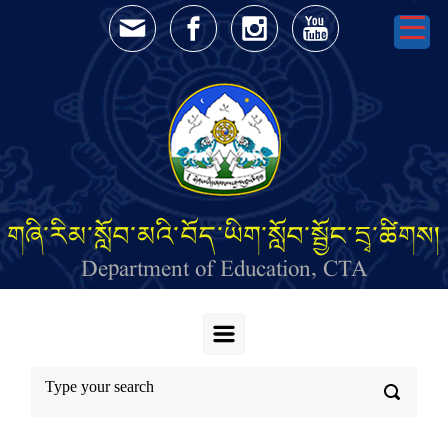
Skip to main content
གཞི་རིམ་སློབ་མའི་བོད་ཡིག་སློབ་སྦྱོང་དྲྭ་ཚིགས།
Department of Education, CTA