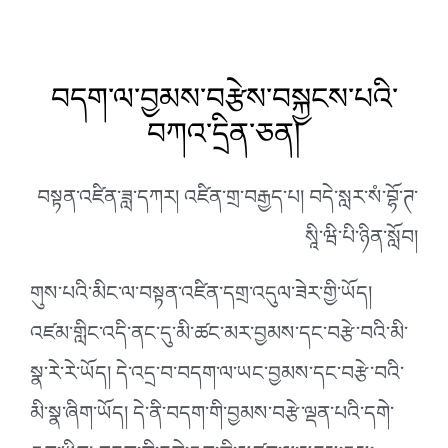
བདག་ལ་བྱམས་བརྩེས་བསྐྱངས་པའི་
བཀའ་དྲིན་ཅན།
བསྟན་འཛིན་ཟླ་དཀར། འཛིན་གྲ་བརྒྱད་པ། བདེ་སླར་སཾ་བྷོ་ཊ་
སཱི་ཝི་པི་ཉིན་སློབ།
གུས་པའི་མིང་ལ་བསྟན་འཛིན་དགྲ་འདུལ་ཟེར་གྱི་ཡོད།
འཛམ་གླིང་འདི་ནང་དུ་མི་ཚང་མར་བྱམས་དང་བརྩེ་བའི་མི་
སྣ་རེ་རེ་ཡོད། དེ་འདྲ་བ་བདག་ལ་ཡང་བྱམས་དང་བརྩེ་བའི་
མི་སྣ་ཞིག་ཡོད། དེ་ནི་བདག་གི་བྱམས་བརྩེ་ལྡན་པའི་དགེ་