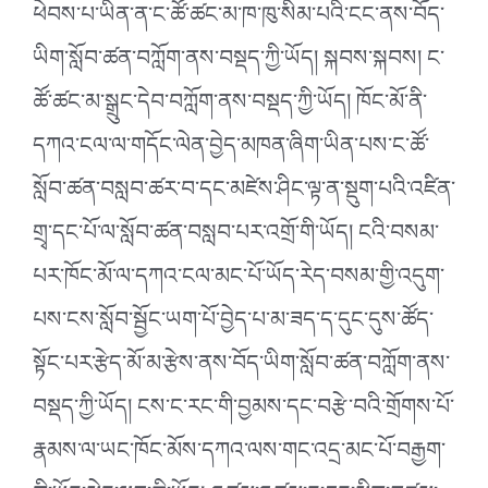
ཕེབས་པ་ཡིན་ན་ང་ཚོ་ཚང་མ་ཁ་ཁུ་སིམ་པའི་ངང་ནས་བོད་
ཡིག་སློབ་ཚན་བཀློག་ནས་བསྡད་ཀྱི་ཡོད། སྐབས་སྐབས། ང་
ཚོ་ཚང་མ་སྒྲུང་དེབ་བཀློག་ནས་བསྡད་ཀྱི་ཡོད། ཁོང་མོ་ནི་
དཀའ་ངལ་ལ་གདོང་ལེན་བྱེད་མཁན་ཞིག་ཡིན་པས་ང་ཚོ་
སློབ་ཚན་བསླབ་ཚར་བ་དང་མཛེས་ཤིང་ལྟ་ན་སྡུག་པའི་འཛིན་
གྲྭ་དང་པོ་ལ་སློབ་ཚན་བསླབ་པར་འགྲོ་གི་ཡོད། ངའི་བསམ་
པར་ཁོང་མོ་ལ་དཀའ་ངལ་མང་པོ་ཡོད་རེད་བསམ་གྱི་འདུག་
པས་ངས་སློབ་སྦྱོང་ཡག་པོ་བྱེད་པ་མ་ཟད་ད་དུང་དུས་ཚོད་
སྟོང་པར་རྩེད་མོ་མ་རྩེས་ནས་བོད་ཡིག་སློབ་ཚན་བཀློག་ནས་
བསྡད་ཀྱི་ཡོད། ངས་ང་རང་གི་བྱམས་དང་བརྩེ་བའི་གྲོགས་པོ་
རྣམས་ལ་ཡང་ཁོང་མོས་དཀའ་ལས་གང་འདྲ་མང་པོ་བརྒྱག་