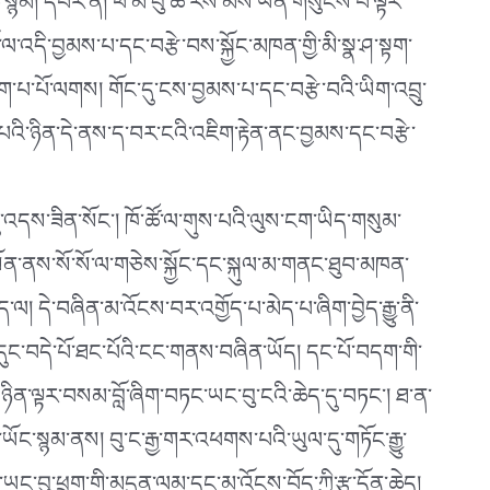
ེ་སྙམ། དཔེར་ན། ཕ་མ་བུ་ཚ་རེས་མོས་ཡིན་གསུངས་པ་ལྟར་
་ལ་འདི་བྱམས་པ་དང་བརྩེ་བས་སྐྱོང་མཁན་གྱི་མི་སྣ་ཤ་སྟག་
ོག་པ་པོ་ལགས། གོང་དུ་ངས་བྱམས་པ་དང་བརྩེ་བའི་ཡིག་འབྲུ་
ས་པའི་ཉིན་དེ་ནས་ད་བར་ངའི་འཇིག་རྟེན་ནང་བྱམས་དང་བརྩེ་
དུ་འདས་ཟིན་སོང་། ཁོ་ཚོ་ལ་གུས་པའི་ལུས་ངག་ཡིད་གསུམ་
སོན་ནས་སོ་སོ་ལ་གཅེས་སྐྱོང་དང་སྐུལ་མ་གནང་ཐུབ་མཁན་
དེ་བཞིན་མ་འོངས་བར་འགྱོད་པ་མེད་པ་ཞིག་བྱེད་རྒྱུ་ནི་
་བདེ་པོ་ཐང་པོའི་ངང་གནས་བཞིན་ཡོད། དང་པོ་བདག་གི་
 ཉིན་ལྟར་བསམ་བློ་ཞིག་བཏང་ཡང་བུ་ངའི་ཆེད་དུ་བཏང་། ཐ་ན་
ོང་སྙམ་ནས། བུ་ང་རྒྱ་གར་འཕགས་པའི་ཡུལ་དུ་གཏོང་རྒྱུ་