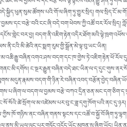
ུང་ཚང་མ་ལ་བྱམས་པ་དང་བརྩེ་བས་ལྟ་སྟངས་འཛིན་རྒྱུ་་ཤིན་ཏུ་གལ་ཆ
སྐྱིད་ཕུན་སུམ་ཚོགས་པའི་གོ་ལ་ཞིག་ཏུ་གྱུར་སྲིད། གལ་སྲིད་ངོ་མ་གོ
བྱམས་དང་བརྩེ་བའི་ངང་ཞི་བདེ་བག་ཕེབས་ཀྱི་འཚོ་བར་རོལ་སྲིད། ཀླ
ི་དངོས་གླེང་བར་བྱ། བདག་ནི་འཇིག་རྟེན་འདིར་ཐོག་མའི་ལྟེ་ཁྲག་འཕོ
་ངའི་མི་ཚེའི་ནང་སྨག་རུམ་གྱི་སྒྲོན་མེ་ལྟ་བུ་ཡང་ཡིན།
འ་མ་འཆི་རྒྱུ་བཞིན་འགའ་ཤས་བདག་དང་ཁ་གྱེས་ཏེ་འཇིག་རྟེན་ཕོ་རོལ་
ལ་གནང་མི་དགོས། ང་སྔར་རྒྱུན་བཞིན་བདེ་ཐང་ཡིན་ལ་ད་དུང་གུས་ནར་
་མདུན་རྣམས་བདག་གི་ཉིན་རེ་བཞིན་འབད་བརྩོན་བྱེད་བཞིན་ཡོད་ལ། 
ས་པ་ཞིག་ལ་བདག་ལ་བྱམས་བརྩེ་བཀའ་དྲིན་ཅན་མང་དག་ཅིག་ད་དུང
་སོ་སོའི་ཚེ་སྲོག་ལ་མ་འཛེམས་པར་བུ་ང་ཟླ་དགུ་ཁོག་པའི་ནང་དུ་ཉར།
ཀྱིས་ཁོ་གཉིས་ནང་བཞིན་གནས་སྟངས་དང་འཚོ་བ་སྐྱོ་བོ་ཞིག་ཏུ་ལྷག་ཡ