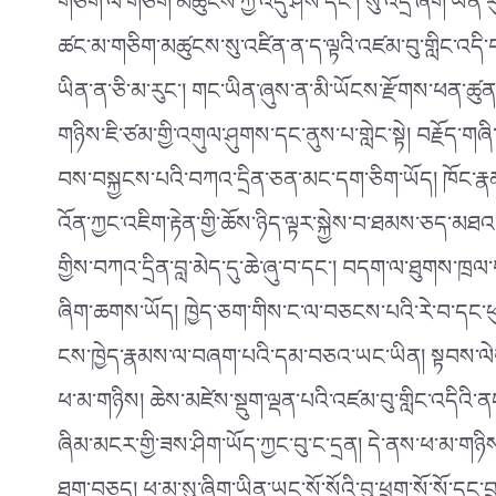
གཅིག་ལ་གཅིག་མཚུངས་ཀྱི་འདུ་ཤེས་དང་། སུ་འདྲ་ཞིག་ཡིན་ར
ཚང་མ་གཅིག་མཚུངས་སུ་འཛིན་ན་ད་ལྟའི་འཛམ་བུ་གླིང་འདི་བདེ་
ཡིན་ན་ཅི་མ་རུང་། གང་ཡིན་ཞུས་ན་མི་ཡོངས་རྫོགས་ཕན་ཚུན་
གཉིས་ཇི་ཙམ་གྱི་འགུལ་ཤུགས་དང་ནུས་པ་གླེང་སྟེ། བརྗོད་གཞ
བས་བསྐྱངས་པའི་བཀའ་དྲིན་ཅན་མང་དག་ཅིག་ཡོད། ཁོང་རྣམས་ནི
འོན་ཀྱང་འཇིག་རྟེན་གྱི་ཆོས་ཉིད་ལྟར་སྐྱེས་བ་ཐམས་ཅད་མཐ
གྱིས་བཀའ་དྲིན་བླ་མེད་དུ་ཆེ་ཞུ་བ་དང་། བདག་ལ་ཐུགས་ཁྲ
ཞིག་ཆགས་ཡོད། ཁྱེད་ཅག་གིས་ང་ལ་བཅངས་པའི་རེ་བ་དང་ཕུགས
ངས་ཁྱེད་རྣམས་ལ་བཞག་པའི་དམ་བཅའ་ཡང་ཡིན། སྟབས་ལེག
ཕ་མ་གཉིས། ཆེས་མཛེས་སྡུག་ལྡན་པའི་འཛམ་བུ་གླིང་འདིའི་ནང
ཞིམ་མངར་གྱི་ཟས་ཤིག་ཡོད་ཀྱང་བུ་ང་དྲན། དེ་ནས་ཕ་མ་གཉིས་