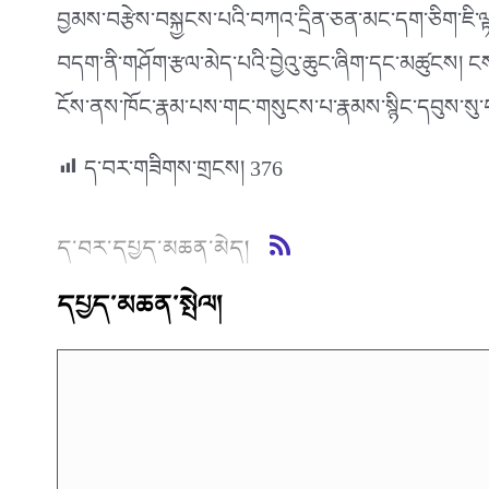
བྱམས་བརྩེས་བསྐྱངས་པའི་བཀའ་དྲིན་ཅན་མང་དག་ཅིག་ཇི་ལྟར
བདག་ནི་གཤོག་རྩལ་མེད་པའི་བྱེའུ་ཆུང་ཞིག་དང་མཚུངས། ངས་
ངོས་ནས་ཁོང་རྣམ་པས་གང་གསུངས་པ་རྣམས་སྙིང་དབུས་སུ་བཅངས
ད་བར་གཟིགས་གྲངས།
376
ད་བར་དཔྱད་མཆན་མེད།
དཔྱད་མཆན་སྤེལ།