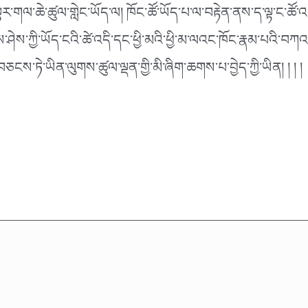
་གལ་ཆེ་ཚུལ་གླེང་ཡོད་ལ། ཁོང་ཚོ་ཡོད་པ་ལ་བརྟེན་ནས་ད་ལྟ་ང་ཚོ་
ཤེས་ཀྱི་ཡོད་ངའི་ཚེ་འདི་དང་ཕྱི་མའི་ཕྱི་མ་ལའང་ཁོང་རྣམ་པའི་བཀ
་ཏེ་ཡིན་ལུགས་ཚུལ་ལྡན་གྱི་མི་ཞིག་ཆགས་པ་བྱེད་ཀྱི་ཡིན། ། ། །