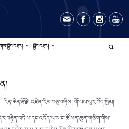
གས་སྦྱོང་བརྡར།
སྦྱོང་བརྡར།
ཅན།
རིན་ཆེན་རྡོ་རྗེ། འཛིན་རིམ་བཅུ་གཉིས། གོ་པལ་པུར་བོད་ཁྱིམ།
དེར་བརྟེན་བདེ་པ་དང་འདོད་པ་ལ་ང་ཚོ་ཕན་ཆུན་གཅིག་གིས་