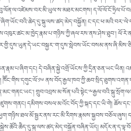
བྲལ་ནས་མི་ཡུལ་ལུང་པར་གཏོང་འདོད་ཡོང་མཁན་སུ་ཞིག་ཡོད། ཡིན་ན་ཡ
་ལོན་ལ་འཛེམས་བར་མི་ཡུལ་ས་མཐར་མངགས། ད་ལོ་ལོ་ངོ་ཧྲིལ་པོ་བཅ
ག་ཡོང་བའི་ཆེད་དུ་སྐུ་ལས་ཚད་མེད་བསྐྱོན། ང་དང་ཕ་མའི་བར་་ལེ
ར་ཚང་མ་ཁྱེད་རྣམ་པ་གཉིས་ཀྱི་ཞལ་རས་ནས་ཤེས་ཐུབ་། ལོ་རེ་ནས་
་གྱི་དུས་ཡུན་དེ་ཡང་བསྐྱར་་ག་དུས་སླེབས་ཡོང་བསམ་ནས་ཞི་མིས་ཙི
རྣམ་པ་ཞིག་དང། དེ་བཞིན་སྐྱེ་འགྲོ་ཡོངས་ཀྱི་དྲིན་ཅན་ཡང་ཡིན། འཛ
ོ་ཆེ། ཁོོང་གིས་དགུང་ལོ་༡༦ ནས་བོད་རྒྱལ་ཁབ་ཀྱི་ཆབ་སྲིད་ཐུགས་འག
ང་གནང་ཡང་། གྲུབ་འབྲས་མ་སོན་པའི་སྟེང་༸རྒྱལ་བའི་སྐུ་སྲོག་ལ
འཛུགས་གནང། དམིགས་བསལ་མ་འོང་བོད་ཀྱི་སྐད་དང་ཡི་གེ། ཆོས་དང་
ལ་ཕྱག་གཉིས་ཐལ་མོ་སྦྱར་ནས་རང་མི་རིགས་རྣམས་སྐྱབས་བཅོལ་ཞུས། ད
་སྐྱེས་ཚོའི་ཆེེད་དུ་སྐུ་ལས་ཚད་མེད་བསྐྱོན་བཞིན་ཡོད། མདོར་ན་ད་ལྟ