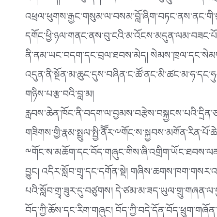
ཐག་བཅད། ཕ་མ་སུ་ཞིག་ཡིན་ཡང་སོ་སོའི་བུ་ཕྲུག་སོ་སོ་དང་
འཕྲལ་ཕུགས་རྒྱང་གསུམ་ལ་བསམ་བློ་ཞིག་བཏང་ནས་ནང་གི་བུ
དགོང་ཕྱི་ཉལ་གནང་ནས་བུ་ངའི་མ་འོངས་མདུན་ལམ་བཟང་པོ་ཞི
ནི་ནམ་ཡང་བདག་དང་བྲལ་ཐབས་མེད། སེམས་ཁྲལ་དང་སེམས་འཁུ
འདུན་ནི་སྔོན་མ་ཆུང་དུས་བཞིན་ང་ཚོ་ནང་མི་ཚང་མ་ཧ་དང་ཧུར
གཉིས་པ་རྩ་བའི་བླ་མ།
རླབས་ཆེན་ཁོང་ནི་བདག་ལ་བྱམས་བརྩེས་བསྐྱངས་པའི་དྲིན་ཅན་
གཟིགས་གྱི་རྣམ་སྤྲུལ་སྤྱི་ནོོར་༸གོང་ས་སྐྱབས་མགོན་རིན་པ
༸གོང་ས་མཆོག་དང་བོད་གཞུང་གིས་ཞི་འགྲིག་ཡོང་ཐབས་ལན་མ
བྱུང། འདིར་སློབ་གྲྭ་དང་དགོན་སྡེ། གཞིས་ཆགས་ཁག་གསར་
པའི་སློབ་གྲྭ་ཟུར་དུ་བཙུགས། དེ་ཙམ་མ་ཟད་ཡུལ་གྲུ་གཞན་
བོད་ཀྱི་ཆོས་དང་རིག་གཞུང། བོད་ཀྱི་བདེ་དོན་བོད་ཕྲུུག་གཞོན