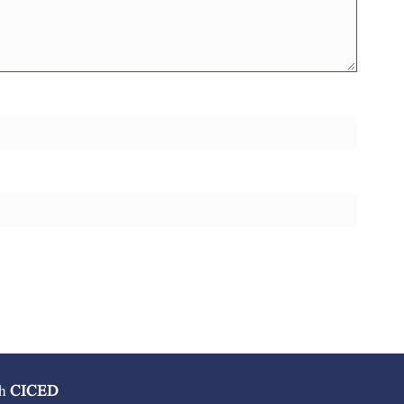
gh
CICED