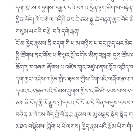
དག་ཁུངས་གཏུགས་༸རྒྱལ་བའི་བཀའ་དྲིན་ཉག་ཅིག་ལ་བརྟེན་ནས་
ཀྱིན་ཡོད། ཁོང་གོ་ལ་འདིའི་ནང་ཇི་ཙམ་སྐུ་ཚེ་བརྟན་ཀྱང་བ
གསུམ་པ་ངའི་བརྩེ་བའི་དགེ་རྒན།
ངོ་མ་ཁྱེད་རྣམས་ནི་བདག་གི་ཕ་མ་གཉིས་པ་དང་ཁྱད་པར་མེད་
སྤྱི་ཚོགས་ནང་གོམ་པ་ཇི་ལྟར་སྤོ་དགོས་མིན་བསླབ། དུས་ཚ
ཆོག་ལྟར་བཞག ཞོགས་པ་འཛིན་གྲྭར་འཛུལ་ནས་སློབ་འཁྲིད་ག
དག་ཀྱང་བཤེས་གཉེན་ཁྱེེད་རྣམས་ཀྱིས་རིག་པའི་གཤོག་རྩལ་
དཔའ་ངར་ལྡན་པའི་སེམས་ཤུགས་ཀྱིས་ང་ཚོ་མི་རབས་གསར་པར་
ཅག་ནི་བོད་ཀྱི་ལོ་རྒྱུས་ཀྱི་དཔའ་བོ་ངོ་མ་དེ་ཡིན་ལ་དུ
བཞིན་མ་འོངས་བོད་ཀྱི་སོན་རྩ་རྣམས་ལ་མུ་མཐུད་སློབ་སྟོན་
མཐའ་བསྡོམས། ཀློག་པ་པོ་ལགས། ཁྱེད་རྣམ་པའི་རྩོམ་ཡིག་གི