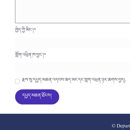
ཁྱེད་ཀྱི་མིང་།
*
གློག་འཕྲིན་ཁ་བྱང་།
*
རྗེས་སུ་དཔྱད་མཆན་འདེབས་ཆེད་མིང་དང་གློག་འཕྲིན་ཉར་ཚགས་བྱེད།.
© Depart