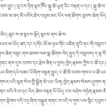
བྱུང་། བུ་ངས་ཉིན་ལྟར་ཁོོང་སྐུ་ཚེ་ཡུན་རིང་བརྟན་པ་དང་། སྐུ་ཚ
ོད་མི་ཙམ་མ་ཟད་མི་འབོར་ཐེར་འབུམ་མང་པོར་ཕན་ཐོགས་རླབས་ཆེན་ཡོད
ཅིང། ཆུང་ས་ཟ་སྟངས་སྡོད་སྟངས་ནས་ཆེ་ས་
ོས་འཕར་མ་ཡོད་ཚད་དང་དགོང་མོ་མ་ཉལ་གོང་འཛིན་གྲྭའི་ནང་གི་བསླབ
ལ་ཆེན་བཟུང་ནས་ཐབས་ལམ་སྣ་ཚོགས་བེད་སྤྱད་དེ་བསླབས། ད་ལྟ་བོད་
གནང་ནས་དུས་རབས་དང་རྗེས་ཟིན་པ་བྱས། ཁྱེད་རྣམས་ཀྱིས་ང་ཚོ་དང
མིག་དཔེ་བཟང་པོ་ཞིག་བསྟན་བྱུང། ང་ཚོ་མི་རབས་གསར་པ་ཚོ་ཡང་ཁྱེ
ས་རབས་གསར་པའི་མུན་སེལ་གྱི་སྒྲོན་མེ་ཡང་ཡིན། ཁྱེད་རྣམས་སེམས་
གནང་བའི་རེ་བ་དང་ཡིད་ཆེས་བརྟན་པོ་ཡོད། ངས་བཤེས་གཉེན་རྣམས་མི་ཚེ
་གར་སྟེགས་འདི་འདྲ་ཞིག་བསྐྲུན་གནང་བ་འདི་ལ་གུས་པས་སྙིང་དབུས་ན