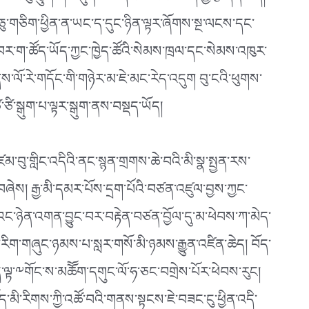
ང་བུ་ཕྲུག་གི་མདུན་ལམ་དང་མ་འོངས་བོད་ཀྱི་རྩ་དོན་ཆེད།
ུ་གཅིག་ཕྱིན་ན་ཡང་ད་དུང་ཉིན་ལྟར་ཞོགས་སྔ་ལངས་དང་
་བར་ག་ཚོད་ཡོད་ཀྱང་ཁྱེད་ཚོའི་སེམས་ཁྲལ་དང་སེམས་འཁུར་
ལོ་རེ་གདོང་གི་གཉེར་མ་ཇེ་མང་རེད་འདུག བུ་ངའི་ཕུགས་
་ཙི་སྒུག་པ་ལྟར་སྒུག་ནས་བསྡད་ཡོད།
མ་བུ་གླིང་འདིའི་ནང་སྙན་གྲགས་ཆེ་བའི་མི་སྣ་སྤྱན་རས་
ན་བཞེས། རྒྱ་མི་དམར་པོས་དྲག་པོའི་བཙན་འཛུལ་བྱས་ཀྱང་
འང་ཉེན་འགན་བྱུང་བར་བརྟེན་བཙན་བྱོལ་དུ་མ་ཕེབས་ཀ་མེད་
རིག་གཞུང་ཉམས་པ་སླར་གསོ་མི་ཉམས་རྒྱུན་འཛིན་ཆེད། བོད་
་ལྟ་༸གོང་ས་མཆོོག་དགུང་ལོ་ཧ་ཅང་བགྲེས་པོར་ཕེབས་རུང།
་བོད་མི་རིགས་ཀྱི་འཚོ་བའི་གནས་སྟངས་ཇེ་བཟང་ངུ་ཕྱིན་འདི་