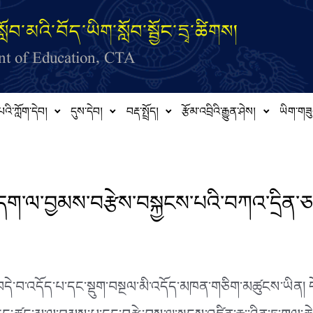
ློབ་མའི་བོད་ཡིག་སློབ་སྦྱོང་དྲྭ་ཚིགས།
t of Education, CTA
པའི་ཀློག་དེབ།
དུས་དེབ།
བརྡ་སྤྲོད།
རྩོམ་འབྲིའི་རྒྱུན་ཤེས།
ཡིག་གཟུ
ག་ལ་བྱམས་བརྩེས་བསྐྱངས་པའི་བཀའ་དྲིན་
ས་བདེ་བ་འདོད་པ་དང་སྡུག་བསྔལ་མི་འདོད་མཁན་གཅིག་མཚུངས་ཡིན། 