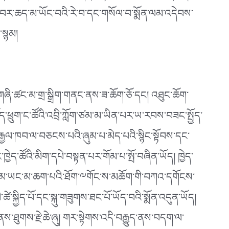
ེ་ལ་བར་ཆད་མ་ཡོང་བའི་རེ་བ་དང་གསོལ་བ་སྨོན་ལམ་འདེབས་
་སྙམ།
་གཞི་ཚང་མ་གྲ་སྒྲིག་གནང་ནས་ཟ་ཆོག་ཅོ་དང། འཐུང་ཆོག་
ཕྲུག་ང་ཚོའི་འབྲི་ཀློག་ཙམ་མ་ཡིན་པར་ཡ་རབས་བཟང་སྤྱོད་
་རྒྱལ་ཁབ་ལ་བཅངས་པའི་ཞུམ་པ་མེད་པའི་སྙིང་སྟོབས་དང་
ད་ཚོའི་མིག་དཔེ་བསྟན་པར་གོམ་པ་སྤོ་བཞིན་ཡོད། ཁྱེད་
ཤུགས་ནམ་ཡང་མ་ཆག་པའི་ཐོག་༸གོང་ས་མཆོག་གི་བཀའ་དགོངས་
་སྐྱིད་པོ་དང་སྐུ་གཟུགས་ཐང་པོ་ཡོད་བའི་སྨོན་འདུན་ཡོད།
ས་ཐུགས་རྗེ་ཆེ་ཞུ། གར་སྟེགས་འདི་བརྒྱུད་ནས་བདག་ལ་