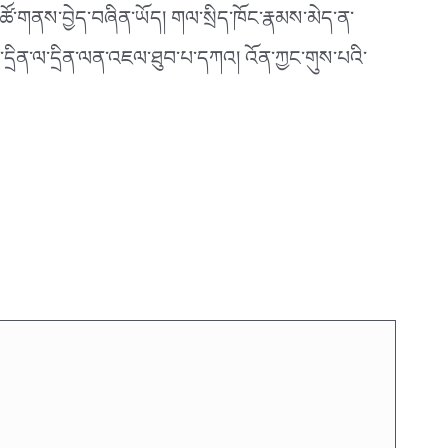
འཚོ་གནས་བྱེད་བཞིན་ཡོད། གལ་སྲིད་ཁོང་རྣམས་མེད་ན་
འ་དྲིན་ལ་དྲིན་ལན་འཇལ་ཐུབ་པ་དཀའ། འོན་ཀྱང་གུས་པའི་