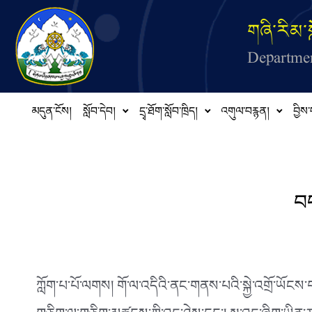
Skip to main content
གཞི་རིམ་ས
Departmen
མདུན་ངོས།
སློབ་དེབ།
དྲྭ་ཐོག་སློབ་ཁྲིད།
འགུལ་བརྙན།
བྱིས་
བད
ཀློག་པ་པོ་ལགས། གོ་ལ་འདིའི་ནང་གནས་པའི་སྐྱེ་འགྲོ་ཡོང