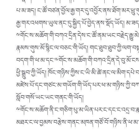
མི་སྣ་གལ་ཆེན་པོ་ཞིག་ཡིན། ཁོང་ནི་རང་ཅག་བོད་མི་ཡོངས་ཀྱི་
པ་མ་ཟད། ང་ཚོ་བཙན་བྱོལ་རྒྱ་གར་དུ་འབྱོར་ནས་ཐོག་མར་ཕྲུ་
རྒྱ་གར་འཕགས་ཡུལ་ནང་དུ་སྐྱིད་པོ་བྱེད་ནས་སྡོད་ཡོད། མ
༸གོང་ས་མཆོག་གི་བཀའ་དྲིན་དེས་ང་ཚོ་ནམ་ཡང་བརྗེད་རྒྱུ་
རྣམས་གུས་མོ་སྙིང་ལ་བཅང་གི་ཡོད། གང་ཐུབ་ཐུབ་ཀྱི་ལག་བསྟར་བ
བདག་གི་ཕ་མ་དང་༸གོང་ས་མཆོག་གི་བཀའ་དྲིན་དེ་བུ་མོ་ངས་
ཕྱི་སྒྲུབ་ཀྱི་ཡོད། ཁོང་གཉིས་ཀྱིས་ང་ཡི་མི་ཚེ་ནང་ལ་མིག་
མཛེས་པོ་དང་གཙང་མ་གཡོག་གི་ཡོད་པར་ཕ་མ་གཉིས་ཀྱི་བཀའ་ད
སློབ་གསོ་ཡང་ཡང་གནང་གི་ཡོད།
༸གོང་ས་མཆོག་ནི་ང་གཅིག་པུ་མ་ཡིན་པར་ང་དང་ང་འདྲ་བ་རྣམ
མཐར་ང་ལ་བྱམས་བརྩེས་གནང་མཁན་གཙོ་བོ་གཉིས་ནི་ཕ་མ་དང།