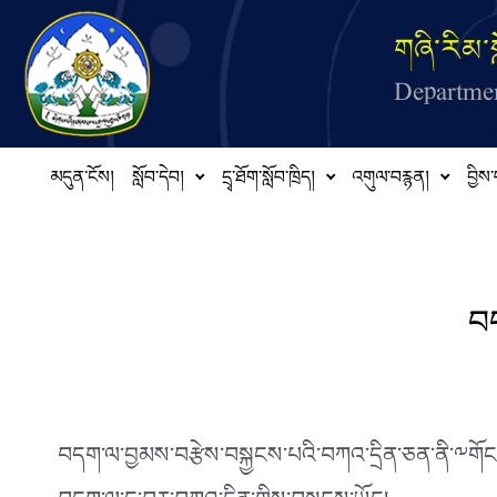
Skip to main content
གཞི་རིམ་ས
Departmen
མདུན་ངོས།
སློབ་དེབ།
དྲྭ་ཐོག་སློབ་ཁྲིད།
འགུལ་བརྙན།
བྱིས་
བད
བདག་ལ་བྱམས་བརྩེས་བསྐྱངས་པའི་བཀའ་དྲིན་ཅན་ནི་༸གོང་ས་