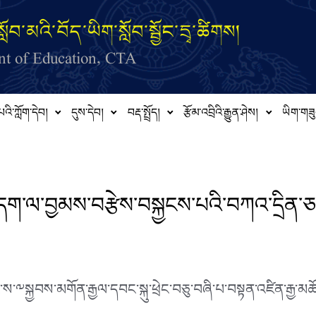
ློབ་མའི་བོད་ཡིག་སློབ་སྦྱོང་དྲྭ་ཚིགས།
t of Education, CTA
པའི་ཀློག་དེབ།
དུས་དེབ།
བརྡ་སྤྲོད།
རྩོམ་འབྲིའི་རྒྱུན་ཤེས།
ཡིག་གཟུ
ག་ལ་བྱམས་བརྩེས་བསྐྱངས་པའི་བཀའ་དྲིན་
༸སྐྱབས་མགོན་རྒྱལ་དབང་སྐུ་ཕྲེང་བཅུ་བཞི་པ་བསྟན་འཛིན་རྒྱ་མཚོ་