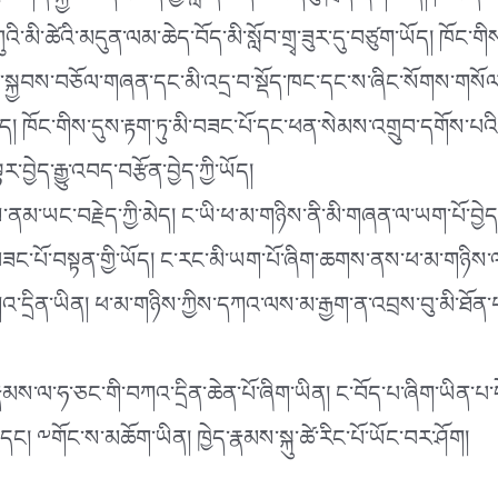
མགོན་སྐྱབས་དང་བོད་ཀྱི་བླ་ན་མེད་པའི་དབུ་ཁྲིད་ཞིག་ཡིན། ཁོང་ནི་ང
གུའི་མི་ཚེའི་མདུན་ལམ་ཆེད་བོད་མི་སློབ་གྲྭ་ཟུར་དུ་བཙུག་ཡོད། ཁོ
་ཟད་སྐྱབས་བཅོལ་གཞན་དང་མི་འདྲ་བ་སྡོད་ཁང་དང་ས་ཞིང་སོགས་གསོལ
མེད། ཁོང་གིས་དུས་རྟག་ཏུ་མི་བཟང་པོ་དང་ཕན་སེམས་འགྲུབ་དགོས་པའ
ྱེད་རྒྱུ་འབད་བརྩོན་བྱེད་ཀྱི་ཡོད།
ནམ་ཡང་བརྗེད་ཀྱི་མེད། ང་ཡི་ཕ་མ་གཉིས་ནི་མི་གཞན་ལ་ཡག་པོ་བྱེ
དཔེ་བཟང་པོ་བསྟན་གྱི་ཡོད། ང་རང་མི་ཡག་པོ་ཞིག་ཆགས་ནས་ཕ་མ་གཉིས་ལ་
ྲིན་ཡིན། ཕ་མ་གཉིས་ཀྱིས་དཀའ་ལས་མ་རྒྱག་ན་འབྲས་བུ་མི་ཐོན་པ་ད
ས་ལ་ཧ་ཅང་གི་བཀའ་དྲིན་ཆེན་པོ་ཞིག་ཡིན། ང་བོད་པ་ཞིག་ཡིན་པ་དེ་
 ༸གོང་ས་མཆོག་ཡིན། ཁྱེད་རྣམས་སྐུ་ཚེ་རིང་པོ་ཡོང་བར་ཤོག།