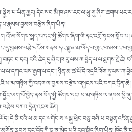
ྱེས་པ་ཡིན་ཀྱང། དེང་སང་མི་ཁ་ཤས་རང་ལ་ཕྲུ་གུ་ཞིག་ཆགས་པར་རང་གི
ད་པ་རྣམས་བྱམས་བརྩེས་ཞིག་ཡིན།
 འོ་མ་སོགས་སྤྲད་པ་དང་སྤྱི་ཚོགས་ཞིག་གི་ནང་འགྲོ་སྟངས་སློབ་པ
་ནང་དུ་བྱམས་བརྩེ་དངོས་གནས་དང་རྫུན་མ་ཡོད་པ་ཀྱང་ཕ་མས་ང་ལ་
བཏང་བ་དང། ངའི་ཆེད་དུ་ཞིང་ཁ་རུ་ལས་ཀ་བྱེད་པ་ལ་ཐུགས་རྗེ་ཆེ། 
་པ་ལ་དཀའ་ལས་རྒྱག་པ་དང་། ཉིན་མ་ཚ་པོ་དེ་འདྲའི་འོག་ཏུ་ལས་ཀ་བྱ
 ངའི་ཕ་མ་གཉིས་ཀྱི་བདག་ལ་བྱམས་བརྩེས་བསྐྱངས་པའི་བཀའ་དྲིན་ཆ
བ་སྦྱོང་ཡག་པོ་བྱེད་ནས་བོད་སྤྱི་ཚོགས་དང། ཕ་མ་གཉིས་ལ་ཞབས་ཕ
ས་བརྩེས་བཀའ་དྲིན་འཇལ་ཆོག
ཡོད། དེ་ནི་ངའི་ཕ་མ་དང་༸གོང་ས་༸སྐུ་ཕྲེང་བཅུ་བཞི་པ་བསྟན་འཛིན་ར