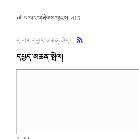
ད་བར་གཟིགས་གྲངས།
415
ད་བར་དཔྱད་མཆན་མེད།
དཔྱད་མཆན་སྤེལ།