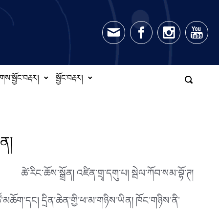
གས་སྦྱོང་བརྡར།
སྦྱོང་བརྡར།
ཅན།
ཚེ་རིང་ཆོས་སྒྲོན། འཛིན་གྲྭ་དགུ་པ། སྦེལ་ཀོབ་སམ་བྷོ་ཊ།
མཆོག་དང། དྲིན་ཆེན་གྱི་ཕ་མ་གཉིས་ཡིན། ཁོང་གཉིས་ནི་