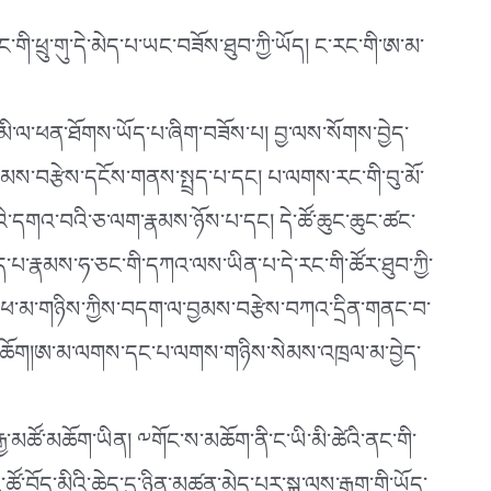
་ཕྲུ་གུ་དེ་མེད་པ་ཡང་བཟོས་ཐུབ་ཀྱི་ཡོད། ང་རང་གི་ཨ་མ་
། མི་ལ་ཕན་ཐོགས་ཡོད་པ་ཞིག་བཟོས་པ། བྱ་ལས་སོགས་བྱེད་
བྱམས་བརྩེས་དངོས་གནས་སྤྲད་པ་དང། པ་ལགས་རང་གི་བུ་མོ་
ངའི་དགའ་བའི་ཅ་ལག་རྣམས་ཉོས་པ་དང། དེ་ཚོ་ཆུང་ཆུང་ཚང་
ེད་པ་རྣམས་ཧ་ཅང་གི་དཀའ་ལས་ཡིན་པ་དེ་རང་གི་ཚོར་ཐུབ་ཀྱི་
ེ། ཕ་མ་གཉིས་ཀྱིས་བདག་ལ་བྱམས་བརྩེས་བཀའ་དྲིན་གནང་བ་
ྱི་ཞུ་ཆོག།ཨ་མ་ལགས་དང་པ་ལགས་གཉིས་སེམས་འཁྲལ་མ་བྱེད་
ྒྱ་མཚོ་མཆོག་ཡིན། ༸གོང་ས་མཆོག་ནི་ང་ཡི་མི་ཚེའི་ནང་གི་