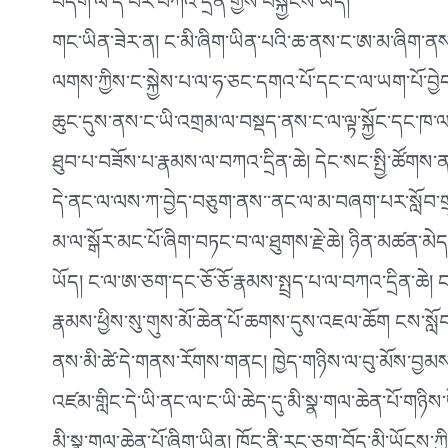
བདག་ལ་ད་བར་བཀའ་དྲིན་གྱིས་བསྐྱངས་ཡོད།
གང་ཡིན་ཟེར་ན། ང་མི་ཞིག་ཡིན་པའི་ཆ་ནས་ང་ཨ་མ་ཞིག་ནས་སྐ
ལགས་ཀྱིས་ང་སྐྱེས་པ་ལ་ཧ་ཅང་དགའ་པོ་དང་ང་ལ་ཡག་པོ་བྱེ
ཆུང་དུས་ནས་ང་ཡི་འགྲམ་ལ་བསྡད་ནས་ང་ལ་ལྟ་སྐྱོང་དང་ཁ་ལག
ཐུབ་པ་བཟོས་པ་རྣམས་ལ་བཀའ་དྲིན་ཆེ། དེང་སང་སྤྱི་ཚོགས
དེ་ནང་ལ་ལས་ཀ་བྱེད་བཅུག་ནས་་ནང་ལ་མ་བཞག་པར་སློབ་གྲྭ་
མ་ལ་སྒོར་མང་པོ་ཞིག་བཏང་བ་ལ་ཐུགས་རྗེ་ཆེ། ཉིན་མཚན་མེད
ཡོད། ང་ལ་ཨ་ཅག་དང་ཅོ་ཅོ་རྣམས་སྤྲད་པ་ལ་བཀའ་དྲིན་ཆེ།
རྣམས་ཕྱིས་སུ་གུས་མོ་ཆེན་པོ་ཆགས་དུས་འཇལ་ཆོག ངས་སློ
ནས་མི་ཚེ་དེ་གནས་རོགས་གནང། ཁྱེད་གཉིས་ལ་བུ་མོས་བྱམ
འཛམ་གླིང་དེ་ཡི་ནང་ལ་ང་ཡི་ཆེད་དུ་མི་སྣ་གལ་ཆེན་པོ་གཉིས་