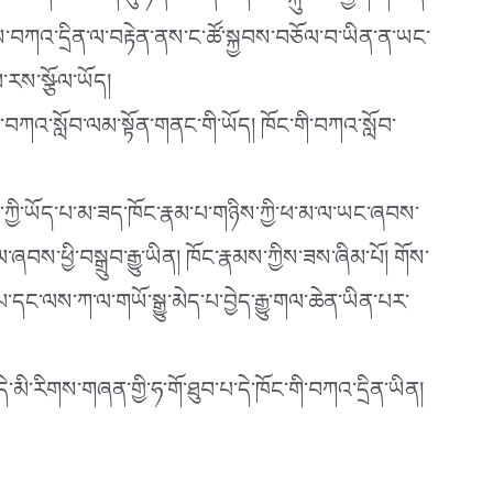
་ཚོ་བོད་མིའི་ཆེད་དུ་ཉིན་མཚན་མེད་པར་སྐུ་ལས་རྒྱག་གི་ཡོད་
ང་གིས་བཀའ་དྲིན་ལ་བརྟེན་ནས་ང་ཚོ་སྐྱབས་བཅོལ་བ་ཡིན་ན་ཡང་
་རས་སྩོལ་ཡོད།
ི་བཀའ་སློབ་ལམ་སྟོན་གནང་གི་ཡོད། ཁོང་གི་བཀའ་སློབ་
ད་ཀྱི་ཡོད་པ་མ་ཟད་ཁོང་རྣམ་པ་གཉིས་ཀྱི་ཕ་མ་ལ་ཡང་ཞབས་
ཞབས་ཕྱི་བསྒྲུབ་རྒྱུ་ཡིན། ཁོང་རྣམས་ཀྱིས་ཟས་ཞིམ་པོ། གོས་
ང་ལས་ཀ་ལ་གཡོ་སྒྱུ་མེད་པ་བྱེད་རྒྱུ་གལ་ཆེན་ཡིན་པར་
མི་རིགས་གཞན་གྱི་ཧ་གོ་ཐུབ་པ་དེ་ཁོང་གི་བཀའ་དྲིན་ཡིན།