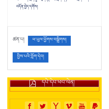
འདོན་བྱེད་དགོས།
ཚན་པ།
ཕ་ཡུལ་ཕྱོགས་བསྒྲིགས།
བྱིས་པའི་ཀློག་དེབ།
དཔེ་དེབ་ཕབ་ལེན།