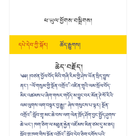
ཕ་ཡུལ་ཕྱོགས་བསྒྲིགས།
དཔེ་དེབ་ཀྱི་སྐོར།
ཚོད་རྒྱུགས།
ཆེད་བརྗོད།
༄༅། །བཙན་བྱོལ་བོད་མིའི་གཞི་རིམ་གྱི་ཤེས་ཡོན་སྲིད་བྱུས་
ནང་། “ལོ་གསུམ་གྱི་སྔོན་འགྲོའ་ིའཛིན་གྲྭའི་ལམ་སྲོལ་བོད་
མིར་འཚམས་པ་ཞིག་གསར་གཏོད་མ་བྱུང་བར་མོན་ཊེ་སོ་རིའི་
ལམ་ལུགས་ལག་བསྟར་བྱ་རྒྱུ།” ཞེས་གསུངས་པ་ལྟར། སྔོན་
འགྲོའ་ིསློབ་གྲྭ་མང་ཆེ་བས་ལག་ལེན་ཁྲོད་ཤོག་བྱང་སྤྱོད་ཤུགས་
ཆེ་ཡང་། ཁག་ཅིག་ལ་མཐུན་རྐྱེན་འཛོམས་མིན་ཙམ་དུ་མ་ཟད།
སློབ་གྲྭ་ཁག་གིས་སྔོན་འགྲོའ་ིསློབ་དེབ་ཅིག་དགོས་པའི་