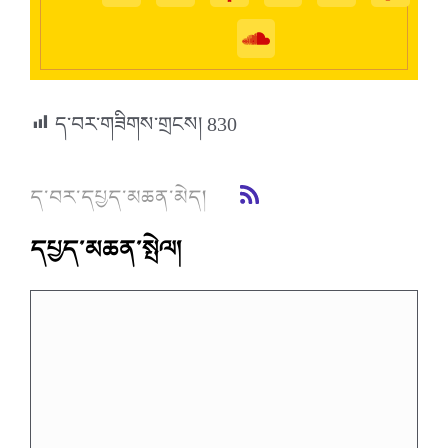
ད་བར་གཟིགས་གྲངས།
830
ད་བར་དཔྱད་མཆན་མེད།
དཔྱད་མཆན་སྤེལ།