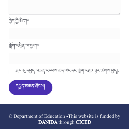
ཁྱེད་ཀྱི་མིང་།
*
གློག་འཕྲིན་ཁ་བྱང་།
*
རྗེས་སུ་དཔྱད་མཆན་འདེབས་ཆེད་མིང་དང་གློག་འཕྲིན་ཉར་ཚགས་བྱེད།.
© Department of Education •This website is funded by
DANIDA
through
CICED