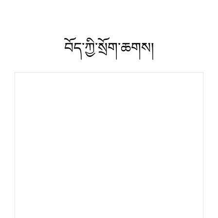
བོད་ཀྱི་སྲོག་ཆགས།