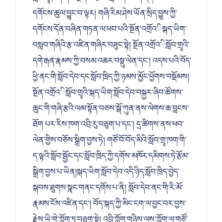
དགོངས་ཚུལ་བྱུང་བ་ལྟར། གཞི་རིམ་ཤེས་ཡོན་སྲིད་བྱུས་ཀྱི་
དགོངས་དོན་བཞིན་གཏན་ལ་ཕབ་པའི་སྔོན་འགྲོའ་ིསྐད་ཡིག་
བསླབ་གཞིའི་རྩ་འཛིན་གཞིར་བཟུང་སྟེ། སྔོན་འགྲོའ་ིསློབ་གྲྭའི་
དགེ་རྒན་རྣམས་ཀྱི་བསམ་འཆར་བསྡུ་ལེན་དང་། འདས་པའི་བོད་
ཕྱི་ནང་གི་སློབ་དེབ་དང་སློབ་ཁྲིད་ཀྱི་ཉམས་མྱོང་ཕྱོགས་བསྡོམས།
སྔོན་འགྲོའ་ིསློབ་གྲྭའི་སྐད་ཡིག་སློབ་དེབ་བསྐྱར་ཞིབ་ཚོགས་
ཆུང་གི་གཞི་རྩའི་ལམ་སྟོན་བཅས་སྒོ་ཀུན་ནས་ལེགས་ཆ་བླངས་
ཐོག པར་རིས་ཁག་འབྲི་རུ་བཅུག་པ་དང་། དྲ་ཚིགས་ནས་ཕབ་
ལེན་གྱིས་བཅོས་སྒྲིག་བྱས་ཏེ། གཙོ་བོ་བོད་མིའི་སློབ་གྲྭ་ཁག་གི་
ད་ལྟའི་སློབ་སྦྱོང་དང་སློབ་ཁྲིད་ཀྱི་དགོས་མཁོར་དམིགས་ཏེ་རྩོམ་
སྒྲིག་བྱས་པ་ཡིན།སྐད་ཡིག་སློབ་དེབ་འདི་ཉིད་སློབ་ཁྲིད་བྱེད་
སྐབས་ཐུགས་སྣང་གནང་དགོས་པ་ནི། སློབ་དེབ་ནང་གི་རི་མོ་
རྣམས་ངོས་འཛིན་དང་། བོད་སྐད་ཀྱི་མིང་ངག་ལ་བྱང་བར་བྱས་
རྗེས་ཡི་གེ་ཀློག་ཏུ་བཅུག་སྟེ། འབྲི་ཀློག་གཉིས་ལས་ཀློག་ལ་གཙོ་