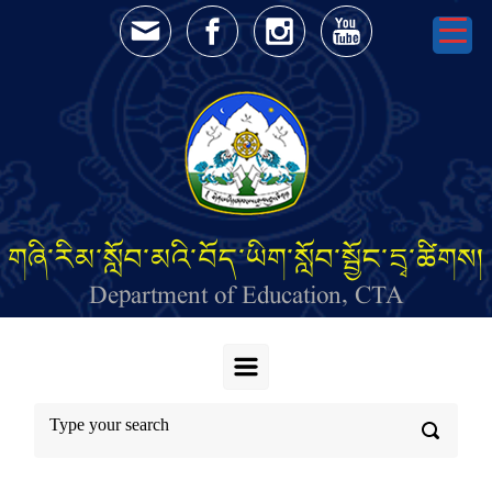
Skip to main content
གཞི་རིམ་སློབ་མའི་བོད་ཡིག་སློབ་སྦྱོང་དྲྭ་ཚིགས།
Department of Education, CTA