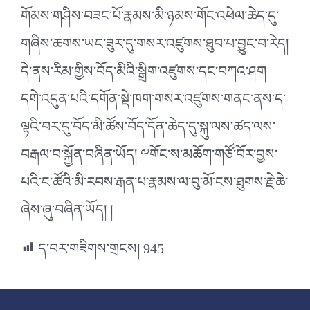
གོམས་གཤིས་བཟང་པོ་རྣམས་མི་ཉམས་གོང་འཕེལ་ཆེད་དུ་
གཞིས་ཆགས་ཡང་ཟུར་དུ་གསར་འཛུགས་ཐུབ་པ་བྱུང་བ་རེད།
དེ་ནས་རིམ་གྱིས་བོད་མིའི་སྒྲིག་འཛུགས་དང་བཀའ་ཤག
དགེ་འདུན་པའི་དགོན་སྡེ་ཁག་གསར་འཛུགས་གནང་ནས་ད་
ལྟའི་བར་དུ་བོད་མི་ཚོས་བོད་དོན་ཆེད་དུ་སྐུ་ལས་ཚད་ལས་
བརྒལ་བ་སྐྱོན་བཞིན་ཡོད། ༸གོང་ས་མཆོག་གཙོ་བོར་བྱས་
པའི་ང་ཚོའི་མི་རབས་རྒན་པ་རྣམས་ལ་བུ་མོ་ངས་ཐུགས་རྗེ་ཆེ་
ཞེས་ཞུ་བཞིན་ཡོད། །
ད་བར་གཟིགས་གྲངས།
945