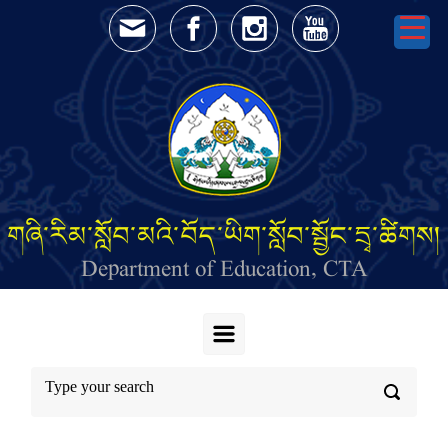
Skip to main content
གཞི་རིམ་སློབ་མའི་བོད་ཡིག་སློབ་སྦྱོང་དྲྭ་ཚིགས།
Department of Education, CTA