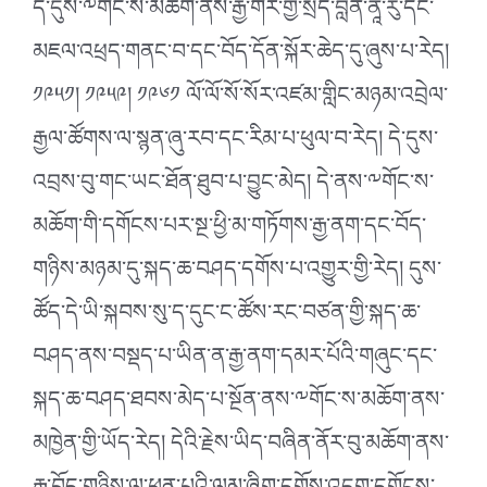
དེ་དུས་༸གོང་ས་མཆོག་ནས་རྒྱ་གར་གྱི་སྲིད་བློན་ནཱེ་རུ་དང་
མཇལ་འཕྲད་གནང་བ་དང་བོད་དོན་སྐོར་ཆེད་དུ་ཞུས་པ་རེད།
༡༩༥༡། ༡༩༥༩། ༡༩༦༡ ལོ་ལོ་སོ་སོར་འཛམ་གླིང་མཉམ་འབྲེལ་
རྒྱལ་ཚོགས་ལ་སྙན་ཞུ་རབ་དང་རིམ་པ་ཕུལ་བ་རེད། དེ་དུས་
འབྲས་བུ་གང་ཡང་ཐོན་ཐུབ་པ་བྱུང་མེད། དེ་ནས་༸གོང་ས་
མཆོག་གི་དགོངས་པར་སྔ་ཕྱི་མ་གཏོགས་རྒྱ་ནག་དང་བོད་
གཉིས་མཉམ་དུ་སྐད་ཆ་བཤད་དགོས་པ་འགྱུར་གྱི་རེད། དུས་
ཚོད་དེ་ཡི་སྐབས་སུ་ད་དུང་ང་ཚོས་རང་བཙན་གྱི་སྐད་ཆ་
བཤད་ནས་བསྡད་པ་ཡིན་ན་རྒྱ་ནག་དམར་པོའི་གཞུང་དང་
སྐད་ཆ་བཤད་ཐབས་མེད་པ་སྔོན་ནས་༸གོང་ས་མཆོག་ནས་
མཁྱེན་གྱི་ཡོད་རེད། དེའི་རྗེས་ཡིད་བཞིན་ནོར་བུ་མཆོག་ནས་