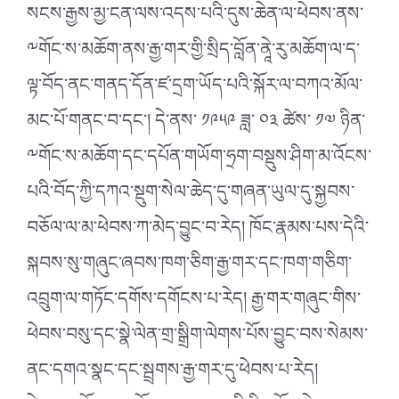
སངས་རྒྱས་མྱ་ངན་ལས་འདས་པའི་དུས་ཆེན་ལ་ཕེབས་ནས་
༸གོང་ས་མཆོག་ནས་རྒྱ་གར་གྱི་སྲིད་བློན་ནཱེ་རུ་མཆོག་ལ་ད་
ལྟ་བོད་ནང་གནད་དོན་ཛ་དྲག་ཡོད་པའི་སྐོར་ལ་བཀའ་མོལ་
མང་པོ་གནང་བ་དང་། དེ་ནས་ ༡༩༥༩ ཟླ་ ༠༣ ཚེས་ ༡༧ ཉིན་
༸གོང་ས་མཆོག་དང་དཔོན་གཡོག་ཧྲག་བསྡུས་ཤིག་མ་འོངས་
པའི་བོད་ཀྱི་དཀའ་སྡུག་སེལ་ཆེད་དུ་གཞན་ཡུལ་དུ་སྐྱབས་
བཅོལ་ལ་མ་ཕེབས་ཀ་མེད་བྱུང་བ་རེད། ཁོང་རྣམས་པས་དེའི་
སྐབས་སུ་གཞུང་ཞབས་ཁག་ཅིག་རྒྱ་གར་དང་ཁག་གཅིག་
འབྲུག་ལ་གཏོང་དགོས་དགོངས་པ་རེད། རྒྱ་གར་གཞུང་གིས་
ཕེབས་བསུ་དང་སྣེ་ལེན་གྲ་སྒྲིག་ལེགས་པོས་བྱུང་བས་སེམས་
ནང་དགའ་སྣང་དང་སྦྲགས་རྒྱ་གར་དུ་ཕེབས་པ་རེད།