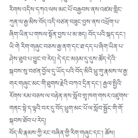
རིགས་འདིས་དཀའ་ལས་མང་པོ་བརྒྱབས་ནས་འཛམ་གླིང་
ཀུན་ལ་རྒྱ་མིས་བོད་འདི་བཙན་བཟུང་བྱས་ནས་འཕྲོག་པ་
ཞིག་ཡིན་པ་གསལ་སྟོན་བྱས་པ་མ་ཟད། བོད་པའི་སྐད་དང་།
ཡི་གེ རིག་གཞུང་བཅས་རྒྱ་ནག་དང་ཐ་དད་པ་ཞིག་ཡིན་པ་
ཤེས་ཐུབ་པ་བྱུང་བ་རེད། དེ་དང་མཉམ་དུ་དུས་ཚོད་དེའི་
སྐབས་སུ་བཙན་བྱོལ་དུ་ཡོད་པའི་བོད་མིའི་ཕྲུ་གུ་རྣམས་ལ་རྒྱ་
གར་གཞུང་མང་གི་ཐུགས་རྗེའི་བཀའ་དྲིན་དང་། རྒྱལ་སྤྱིའི་
རོགས་རམ་བཅས་ལ་བརྟེན་ནས་སློབ་གྲྭ་ཁག་གསར་འཛུགས་
གནང་སྟེ་ད་ལྟའི་བར་དུ་བོད་ཕྲུག་མང་པོ་ལ་སློབ་སྦྱོང་གི་གོ་
སྐབས་ཐོབ་པ་རེད།
བོད་མི་རྣམས་ཀྱི་རང་བཞིན་གྱི་རིག་གཞུང་དང་། ཆོས།