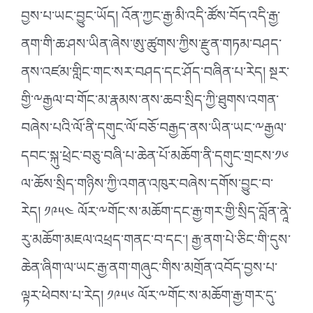
བྱས་པ་ཡང་བྱུང་ཡོད། འོན་ཀྱང་རྒྱ་མི་འདི་ཚོས་བོད་འདི་རྒྱ་
ནག་གི་ཆ་ཤས་ཡིན་ཞེས་ཨུ་ཚུགས་ཀྱིས་རྫུན་གཏམ་བཤད་
ནས་འཛམ་གླིང་གང་སར་བཤད་དང་ཤོད་བཞིན་པ་རེད། སྔར་
གྱི་༸རྒྱལ་བ་གོང་མ་རྣམས་ནས་ཆབ་སྲིད་ཀྱི་ཐུགས་འགན་
བཞེས་པའི་ལོ་ནི་དགུང་ལོ་བཅོ་བརྒྱད་ནས་ཡིན་ཡང་༸རྒྱལ་
དབང་སྐུ་ཕྲེང་བཅུ་བཞི་པ་ཆེན་པོ་མཆོག་ནི་དགུང་གྲངས་༡༦
ལ་ཆོས་སྲིད་གཉིས་ཀྱི་འགན་འཁུར་བཞེས་དགོས་བྱུང་བ་
རེད། ༡༩༥༤ ལོར་༸གོང་ས་མཆོག་དང་རྒྱ་གར་གྱི་སྲིད་བློན་ནཱེ་
རུ་མཆོག་མཇལ་འཕྲད་གནང་བ་དང་། རྒྱ་ནག་པེ་ཅིང་གི་དུས་
ཆེན་ཞིག་ལ་ཡང་རྒྱ་ནག་གཞུང་གིས་མགྲོན་འབོད་བྱས་པ་
ལྟར་ཕེབས་པ་རེད། ༡༩༥༦ ལོར་༸གོང་ས་མཆོག་རྒྱ་གར་དུ་