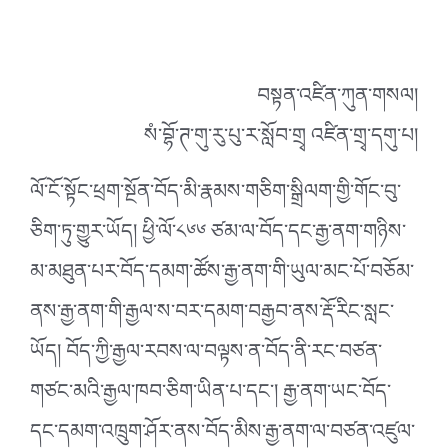
བསྟན་འཛིན་ཀུན་གསལ།
སཾ་བྷོ་ཊ་གུ་རུ་པུ་ར་སློབ་གྲྭ འཛིན་གྲྭ་དགུ་པ།
ལོ་ངོ་སྟོང་ཕྲག་སྔོན་བོད་མི་རྣམས་གཅིག་སྒྲིལག་གྱི་གོང་བུ་
ཅིག་ཏུ་གྱུར་ཡོད། ཕྱི་ལོ་༨༦༦ ཙམ་ལ་བོད་དང་རྒྱ་ནག་གཉིས་
མ་མཐུན་པར་བོད་དམག་ཚོས་རྒྱ་ནག་གི་ཡུལ་མང་པོ་བཅོམ་
ནས་རྒྱ་ནག་གི་རྒྱལ་ས་བར་དམག་བརྒྱབ་ནས་རྡོ་རིང་སླང་
ཡོད། བོད་ཀྱི་རྒྱལ་རབས་ལ་བལྟས་ན་བོད་ནི་རང་བཙན་
གཙང་མའི་རྒྱལ་ཁབ་ཅིག་ཡིན་པ་དང་། རྒྱ་ནག་ཡང་བོད་
དང་དམག་འཁྲུག་ཤོར་ནས་བོད་མིས་རྒྱ་ནག་ལ་བཙན་འཛུལ་