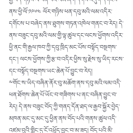
རྒྱ་བོད་གཉིས་ལ་ཕན་པའི་ལམ་ཞིག་དགོས་འདུག་དགོངས་
ནས་ཕྱི་ལོ་༡༩༦༤ ལོར་གཉིས་ཕན་དབུ་མའི་ལམ་འདིར་
དགོངས་པ་བཞེད་ནས་ཐུགས་གཏན་འཁེལ་གནང་བ་རེད། དེ་
ནས་བཟུང་དབུ་མའི་ལམ་གྱི་ལྟ་ཚུལ་དང་ལངས་ཕྱོགས་འདིར་
ཕྱི་ནང་གི་རྒྱལ་ཁབ་ཀྱི་དབུ་ཁྲིད་མང་པོས་བསྟོད་བསྔགས་
དང་། ལངས་ཕྱོགས་ཀྱི་རྩ་བ་འདིར་ཕྱིས་སུ་རྗེས་སུ་ཡིད་རངས་
དང་བསྟོད་བསྔགས་ཡང་ཆེན་པོ་བྱུང་བ་རེད།
༸གོང་ས་ཡིད་བཞིན་ནོར་བུ་མཆོག་ནས་དབུ་མའི་ལམ་འདི་
ཕན་ཐོགས་ཆེན་པོ་ཡོང་བ་གཟིགས་པ་ནང་བཞིན་བྱུང་བ་
རེད། དེ་ནས་བཟུང་བོད་ཀྱི་གནད་དོན་ཐད་ལ་རྒྱབ་སྐྱོར་བྱེད་
མཁན་མང་དུ་མང་དུ་ཕྱིན་ནས་བོད་པའི་གནས་ཚུལ་འདི་
འཛམ་བུའི་གླིང་དུ་ངོ་འཕྲོད་བྱུང་བ་མ་ཟད། བོད་པའི་མི་