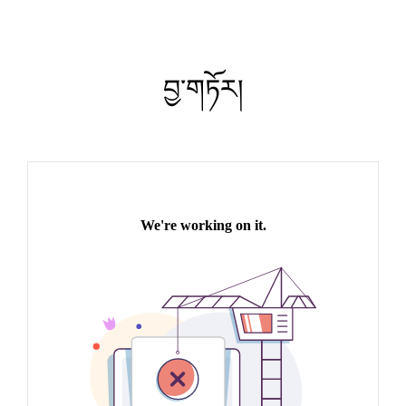
བྱ་གཏོར།