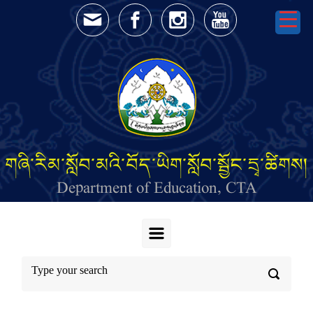
Skip to main content
གཞི་རིམ་སློབ་མའི་བོད་ཡིག་སློབ་སྦྱོང་དྲྭ་ཚིགས།
Department of Education, CTA