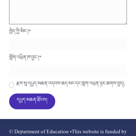
ཁྱེད་ཀྱི་མིང་།
*
གློག་འཕྲིན་ཁ་བྱང་།
*
རྗེས་སུ་དཔྱད་མཆན་འདེབས་ཆེད་མིང་དང་གློག་འཕྲིན་ཉར་ཚགས་བྱེད།.
© Department of Education •This website is funded by