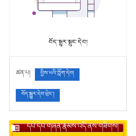
བོད་སྒྱུར་སྒྲུང་དེབ།
ཚན་པ།
བྱིས་པའི་ཀློག་དེབ།
བོད་སྒྱུར་དེབ་ཕྲེང་།
དཔེ་དེབ་གཞན་རྣམས་འདི་ནས་གཟིགས།