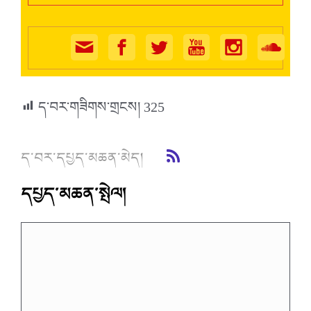
ད་བར་གཟིགས་གྲངས།
325
ད་བར་དཔྱད་མཆན་མེད།
དཔྱད་མཆན་སྤེལ།