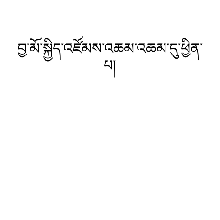
བྱ་མོ་སྐྱིད་འཛོམས་འཆམ་འཆམ་དུ་ཕྱིན་
པ།