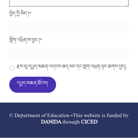
ཁྱེད་ཀྱི་མིང་།
*
གློག་འཕྲིན་ཁ་བྱང་།
*
རྗེས་སུ་དཔྱད་མཆན་འདེབས་ཆེད་མིང་དང་གློག་འཕྲིན་ཉར་ཚགས་བྱེད།.
© Department of Education •This website is funded by
DANIDA
through
CICED