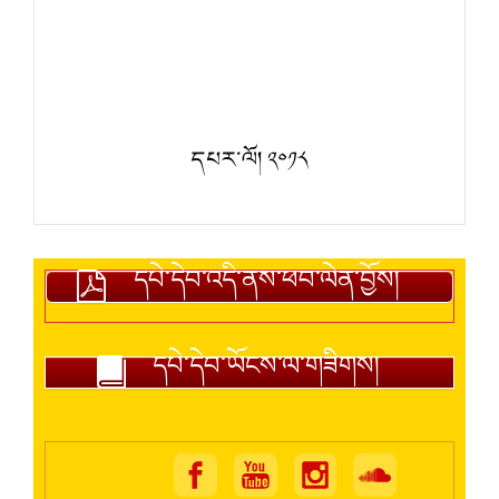
དཔར་ལོ། ༢༠༡༨
དཔེ་དེབ་འདི་ནས་ཕབ་ལེན་བྱོས།
དཔེ་དེབ་ཡོངས་ལ་གཟིགས།