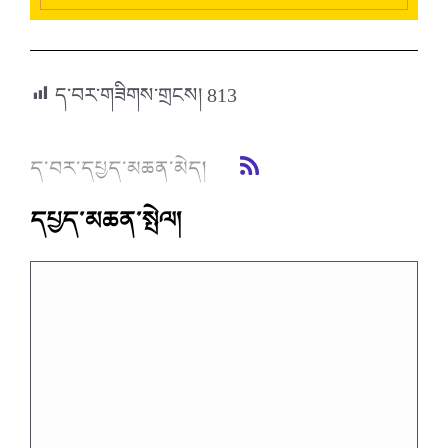
ད་བར་གཟིགས་གྲངས།
813
ད་བར་དཔྱད་མཆན་མེད།
དཔྱད་མཆན་སྤེལ།