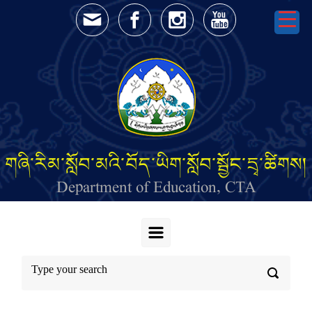
Skip to main content
གཞི་རིམ་སློབ་མའི་བོད་ཡིག་སློབ་སྦྱོང་དྲྭ་ཚིགས།
Department of Education, CTA