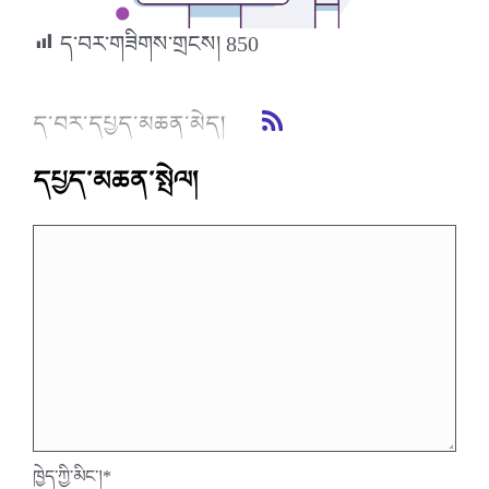
ད་བར་གཟིགས་གྲངས།
850
ད་བར་དཔྱད་མཆན་མེད།
དཔྱད་མཆན་སྤེལ།
ཁྱེད་ཀྱི་མིང་།
*