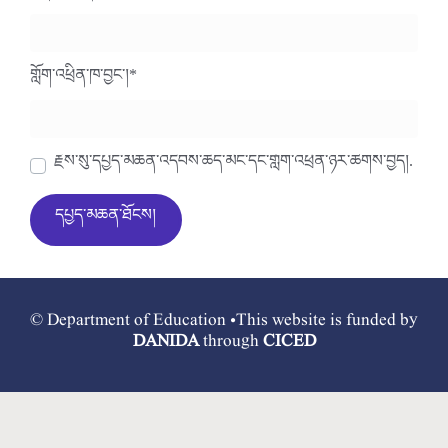
གློག་འཕྲིན་ཁ་བྱང་།
*
རྗེས་སུ་དཔྱད་མཆན་འདེབས་ཆེད་མིང་དང་གློག་འཕྲིན་ཉར་ཚགས་བྱེད།.
© Department of Education •This website is funded by
DANIDA
through
CICED