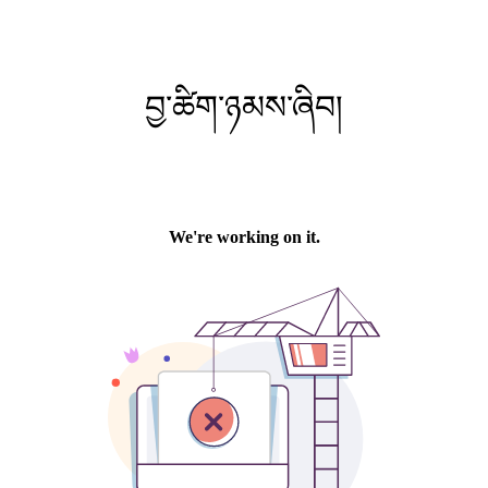
བྱ་ཚིག་ཉམས་ཞིབ།