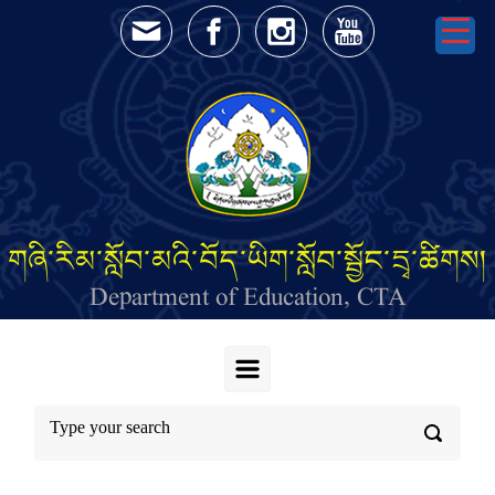
Skip to main content
གཞི་རིམ་སློབ་མའི་བོད་ཡིག་སློབ་སྦྱོང་དྲྭ་ཚིགས།
Department of Education, CTA