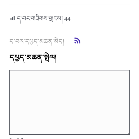
ད་བར་གཟིགས་གྲངས།
44
ད་བར་དཔྱད་མཆན་མེད།
དཔྱད་མཆན་སྤེལ།