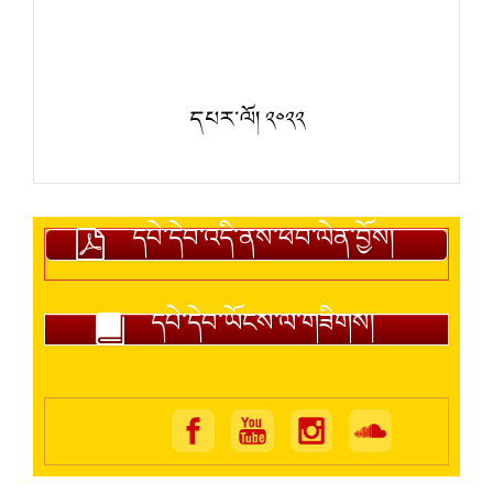
དཔར་ལོ། ༢༠༢༢
དཔེ་དེབ་འདི་ནས་ཕབ་ལེན་བྱོས།
དཔེ་དེབ་ཡོངས་ལ་གཟིགས།