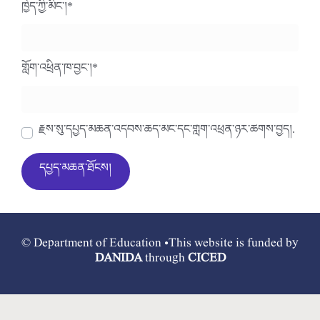
ཁྱེད་ཀྱི་མིང་།
*
གློག་འཕྲིན་ཁ་བྱང་།
*
རྗེས་སུ་དཔྱད་མཆན་འདེབས་ཆེད་མིང་དང་གློག་འཕྲིན་ཉར་ཚགས་བྱེད།.
© Department of Education •This website is funded by
DANIDA
through
CICED