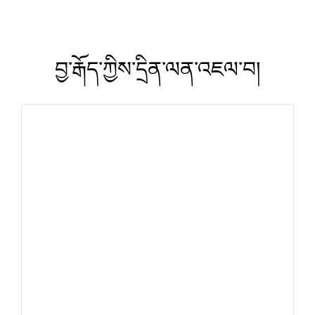
བྱ་རྒོད་ཀྱིས་དྲིན་ལན་འཇལ་བ།