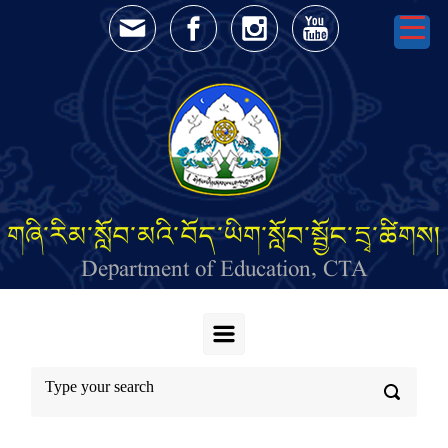
Skip to main content
གཞི་རིམ་སློབ་མའི་བོད་ཡིག་སློབ་སྦྱོང་དྲྭ་ཚིགས།
Department of Education, CTA